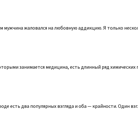
м мужчина жаловался на любовную аддикцию. Я только несколь
оторыми занимается медицина, есть длинный ряд химических 
де есть два популярных взгляда и оба — крайности. Один взгля