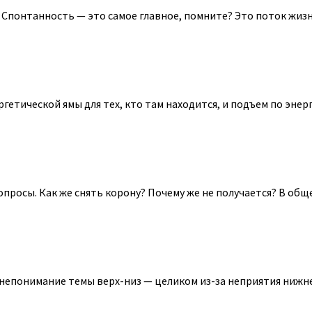
Спонтанность — это самое главное, помните? Это поток жизнен
гетической ямы для тех, кто там находится, и подъем по энер
осы. Как же снять корону? Почему же не получается? В общем, 
 непонимание темы верх-низ — целиком из-за неприятия нижней