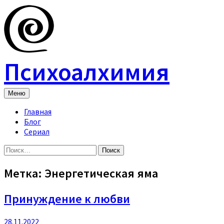
Skip
to
content
Психоалхимия
Меню
Главная
Блог
Сериал
Найти:
Метка:
Энергетическая яма
Принуждение к любви
28.11.2022