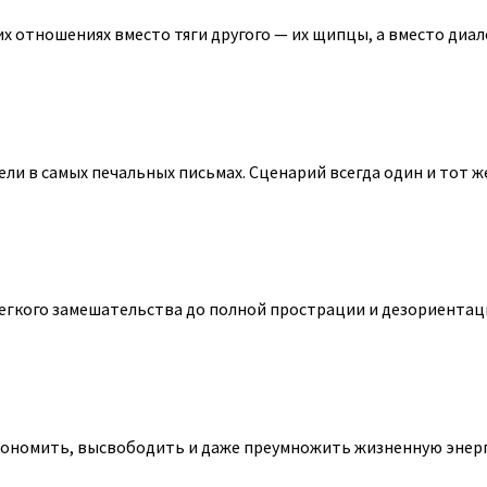
их отношениях вместо тяги другого — их щипцы, а вместо диало
и в самых печальных письмах. Сценарий всегда один и тот же. 
кого замешательства до полной прострации и дезориентации, к
кономить, высвободить и даже преумножить жизненную энергию