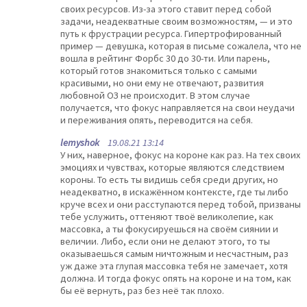
своих ресурсов. Из-за этого ставит перед собой
задачи, неадекватные своим возможностям, — и это
путь к фрустрации ресурса. Гипертрофированный
пример — девушка, которая в письме сожалела, что не
вошла в рейтинг Форбс 30 до 30-ти. Или парень,
который готов знакомиться только с самыми
красивыми, но они ему не отвечают, развития
любовной ОЗ не происходит. В этом случае
получается, что фокус направляется на свои неудачи
и переживания опять, переводится на себя.
lemyshok
19.08.21 13:14
У них, наверное, фокус на короне как раз. На тех своих
эмоциях и чувствах, которые являются следствием
короны. То есть ты видишь себя среди других, но
неадекватно, в искажённом контексте, где ты либо
круче всех и они расступаются перед тобой, призваны
тебе услужить, оттеняют твоё великолепие, как
массовка, а ты фокусируешься на своём сиянии и
величии. Либо, если они не делают этого, то ты
оказываешься самым ничтожным и несчастным, раз
уж даже эта глупая массовка тебя не замечает, хотя
должна. И тогда фокус опять на короне и на том, как
бы её вернуть, раз без неё так плохо.