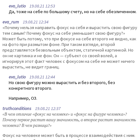
evo_lutio
19.08.21 12:53
Да, тоже на себе по большому счету, но на себе обезличенном.
eva_rum
19.08.21 12:34
«Почему нельзя направить фокус на себя и вырастить свою фигуру
тем самым? Почему фокус на себе уменьшает свою фигуру?»
Может быть потому, что при фокусе на себе второго не видно, как
на фото при размытом фоне. При таком взгляде, второй
представляется безвольным объектом, статичной картинкой. Но
он не картинка и не фон. Он — субъект со своей волей, а
игнорируя этот факт человек с фокусом на себе не может ничего
вырастить, не видит границ.
evo_lutio
19.08.21 12:44
Но свою фигуру можно вырастить и без второго, без
конкретного второго.
Например, ОЗ.
truthconditions
19.08.21 12:37
«В чем отличие «фокус на человеке» и «фокус на фигуре человека»?
Почему первое растит вашу значимость, а второе растит значимость
человека? В чем разница?»
Фокус на человеке может быть в процессе взаимодействия с ним.