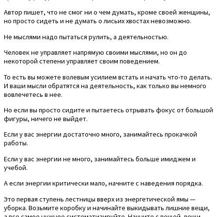
Автор пишет, что не смог ни о чем думать, кроме своей женщины,
но просто сидеть и не думать о лисьих хвостах невозможно.
Не мыслями надо пытаться рулить, а деятельностью.
Человек не управляет напрямую своими мыслями, но он до
некоторой степени управляет своим поведением.
То есть вы можете волевым усилием встать и начать что-то делать.
И ваши мысли обратятся на деятельность, как только вы немного
вовлечетесь в нее.
Но если вы просто сидите и пытаетесь отрывать фокус от большой
фигуры, ничего не выйдет.
Если у вас энергии достаточно много, занимайтесь прокачкой
работы.
Если у вас энергии не много, занимайтесь больше имиджем и
учебой.
А если энергии критически мало, начните с наведения порядка.
Это первая ступень лестницы вверх из энергетической ямы —
уборка. Возьмите коробку и начинайте выкидывать лишние вещи,
а все самое нужное систематизируйте. Начните с вещей, вещи —