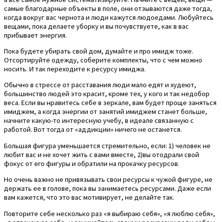
самые благодарные объекты в поле, они отзываются даже тогда,
когда вокруг вас чернота и люди кажутся людоедами. Любуйтесь
вещами, пока делаете уборку и вы почувствуете, как в вас
прибывает энергия.
Пока будете убирать свой дом, думайте и про имидж тоже.
Отсортируйте одежду, соберите комплекты, что с чем можно
носить. И так переходите к ресурсу имиджа.
Обычно в стрессе от расставания люди мало едят и худеют,
большинство людей это красит, кроме тех, у кого и так недобор
веса. Если вы нравитесь себе в зеркале, вам будет проще заняться
имиджем, а когда энергии от занятий имиджем станет больше,
начните какую-то интересную учебу, в идеале связанную с
работой. Вот тогда от «аддикции» ничего не останется.
Большая фигура уменьшается стремительно, если: 1) человек не
любит вас и не хочет жить с вами вместе, 2)вы отодрали свой
фокус от его фигуры и обратили на прокачку ресурсов.
Но очень важно не привязывать свои ресурсы к чужой фигуре, не
держать ее в голове, пока вы занимаетесь ресурсами. Даже если
вам кажется, что это вас мотивирует, не делайте так.
Повторите себе несколько раз «я выбираю себя», «я люблю себя»,