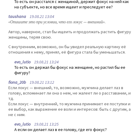
То есть он расстался с женщиной, держит фокус на ней как
на субъекте, но все время ищеит и преследует ее?
taushana
19.08.21 13:04
«Опишите это при условии, что его локус — внешний»
.
Автор, наверное, стал бы ищеить и продолжать растить фигуру
женщины, теряя свою.
С внутренним, возможно, он бы увидел реальную картину её
отношения к нему, принял, её фигура стала бы уменьшаться.
evo_lutio
19.08.21 13:24
То есть он держал бы фокус на женщине, но растил бы ее
фигуру?
fiona_20b
19.08.21 13:12
Если локус — внешний, то, возможно, мужчина делает лаз в
голову, вспоминает ли она о нем, не жалеет ли о расставании, и
тд.
Если локус — внутренний, то мужчина принимает ее поступки и
ее выбор, как выражение ее воли и интересов: быть с другим, а
не с ним.
evo_lutio
19.08.21 13:25
А если он делает лаз в ее голову, где его фокус?