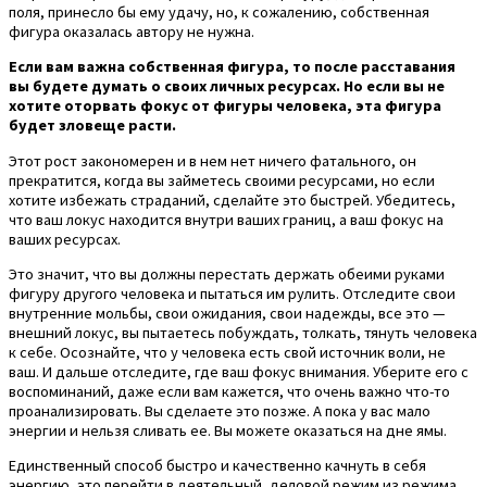
поля, принесло бы ему удачу, но, к сожалению, собственная
фигура оказалась автору не нужна.
Если вам важна собственная фигура, то после расставания
вы будете думать о своих личных ресурсах. Но если вы не
хотите оторвать фокус от фигуры человека, эта фигура
будет зловеще расти.
Этот рост закономерен и в нем нет ничего фатального, он
прекратится, когда вы займетесь своими ресурсами, но если
хотите избежать страданий, сделайте это быстрей. Убедитесь,
что ваш локус находится внутри ваших границ, а ваш фокус на
ваших ресурсах.
Это значит, что вы должны перестать держать обеими руками
фигуру другого человека и пытаться им рулить. Отследите свои
внутренние мольбы, свои ожидания, свои надежды, все это —
внешний локус, вы пытаетесь побуждать, толкать, тянуть человека
к себе. Осознайте, что у человека есть свой источник воли, не
ваш. И дальше отследите, где ваш фокус внимания. Уберите его с
воспоминаний, даже если вам кажется, что очень важно что-то
проанализировать. Вы сделаете это позже. А пока у вас мало
энергии и нельзя сливать ее. Вы можете оказаться на дне ямы.
Единственный способ быстро и качественно качнуть в себя
энергию, это перейти в деятельный, деловой режим из режима