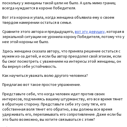
поскольку у женщины такой цели не было. А цель мимо границ
всегда нуждается в короне Победителя.
Вот эта корона и упала, когда женщина объявила ему о своем
твердом намерении остаться в семье.
Сравните этого автора и предыдущего,
вот эту девушку,
которая в
зеркальной ситуации не уронила корону Победителя, потому что у
нее этой короны не было.
Здесь женщина сказала автору, что приняла решение остаться с
мужем из-за детей, и если бы автор преодолел свой эгоизм, если
бы смог посмотреть с уважением на интересы этой женщины, он
бы вернул себе устойчивость.
Как научиться уважать волю другого человека?
Предлагаю вот такое простое упражнение.
Представьте себе, что когда человек идет против своих
интересов, подчиняясь вашему штурманству, его все время тянет
в обратную сторону. Представьте себе эту силу тяги, его
собственная воля тянет его обратно, а вы должны все время
удерживать его, переламывать его сопротивление. Даже если бы
это было возможно, вы хотите связываться с этим?