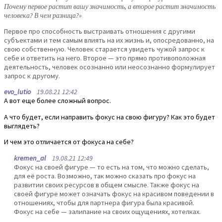
Почему первое растит вашу значимость, а второе растит значимость
человека? В чем разница?»
Первое про способность выстраивать отношения с другими
субъектами и тем самым влиять на их жизнь и, опосредованно, на
свою собственную. Человек старается увидеть чужой запрос к
себе и ответить на него. Второе — это прямо противоположная
деятельность, человек осознанно или неосознанно формулирует
запрос к другому.
evo_lutio
19.08.21 12:42
А вот еще более сложный вопрос.
А что будет, если направить фокус на свою фигуру? Как это будет
выглядеть?
И чем это отличается от фокуса на себе?
kremen_al
19.08.21 12:49
Фокус на своей фигуре — то есть на том, что можно сделать,
для её роста. Возможно, так можно сказать про фокус на
развитии своих ресурсов в общем смысле. Также фокус на
своей фигуре может означать фокус на красивом поведении в
отношениях, чтобы для партнера фигура была красивой.
Фокус на себе — залипание на своих ощущениях, хотелках.