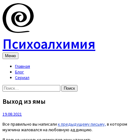
Skip
to
content
Психоалхимия
Меню
Главная
Блог
Сериал
Найти:
Выход из ямы
19.08.2021
Все правильно вы написали
к предыдущему письму,
в котором
мужчина жаловался на любовную аддикцию.
Я только несколько моментов хочу уточнить.