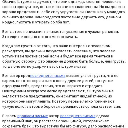
Обычно Штурманы думают, что они однажды склонят человека в
свою сторону и все, он так и останется склоненным. Но вы должны
хорошо представить себе силу упругости личности как у молодого
сильного дерева. Вам придется постоянно держать его, денно и
нощно, пыхтеть и утирать со лба пот.
Вот с этого понимания начинается уважение к чужим границам.
Это еще не оно, но с этого можно начать.
Когда вам грустно от того, что ваши интересы с человеком
расходятся, вы должны почувствовать опасение, что человек
уступит вам против своей воли и будет все время тянуться в
обратную сторону. Это опасение должно быть больше, чем грусть,
тогда оно легко удержит вас от штурманства.
Вот автор пред
последнего письма
всплакнула от грусти, что ее
парень не готов впрягаться в опеку двух ее детей, но тут же
одернула себя, представив, что он впрягся и страдает.
Нештурманы всегда это легко представляют, а Штурманы не
желают такое представлять, они считают людей глиной, из
которой они могут лепить. Поэтому первые легко принимают
чужую волю, а вторые борются с реальностью, пока хватает сил.
В своем
прошлом письме
автор
последнего письма
сделал
правильный шаг, он расстался с женщиной, которая хочет
сохранить брак. Это вырастило бы его фигуру, дало расположение