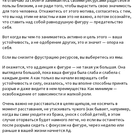
«я отвечаю за себя» и занимайтесь своими ресурсами ради себя и
пользы близким, а не ради того, чтобы вырастить свою значимость
для того человека. Откажитесь от этого мотива, согласитесь с тем,
что вы над этим не властны и вам это не важно, а потом осознайте,
что ставить над собой равнодушную фигуру — предательство
себя.
Вот когда вы чем-то занимаетесь активно и цель этого — ваша
устойчивость, а не одобрение других, это и значит — опора на
себя.
Если вы снизите фрустрацию ресурсов, вы выберетесь из ямы.
И окажется, что аддикция к фигуре — не такая уж большая. Она
выглядела большой, пока ваша фигура была слаба и слабела с
каждым днем. А как только вы начали возвращать себе
устойчивость и силу, оказалось, что вы вполне способны принять
разрыв и даже видите в нем преимущества. Как минимум —
освобождение от зависимости и жалкой роли.
Очень важно не расставаться в целях щипцов, не косячить в
момент расставания, не утаскивать чужого (как бывает, например,
когда вы сами уходите из брака, унося с собой детей), в этом
случае оторваться будет намного легче, но если вы останетесь
после разрыва сидеть с фокусом на фигуре, через неделю или
раньше в вашей жизни начнется Ад.