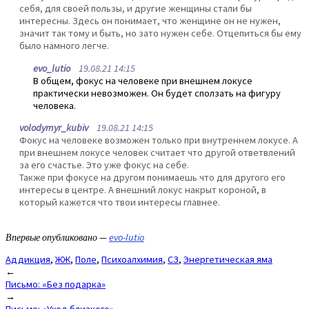
себя, для своей пользы, и другие женщины стали бы
интересны. Здесь он понимает, что женщине он не нужен,
значит так тому и быть, но зато нужен себе. Отцепиться бы ему
было намного легче.
evo_lutio
19.08.21 14:15
В общем, фокус на человеке при внешнем локусе
практически невозможен. Он будет сползать на фигуру
человека.
volodymyr_kubiv
19.08.21 14:15
Фокус на человеке возможен только при внутреннем локусе. А
при внешнем локусе человек считает что другой ответвлений
за его счастье. Это уже фокус на себе.
Также при фокусе на другом понимаешь что для другого его
интересы в центре. А внешний локус накрыт короной, в
который кажется что твои интересы главнее.
Впервые опубликовано —
evo-lutio
Аддикция
,
ЖЖ
,
Поле
,
Психоалхимия
,
СЗ
,
Энергетическая яма
Post
←
Письмо: «Без подарка»
navigation
→