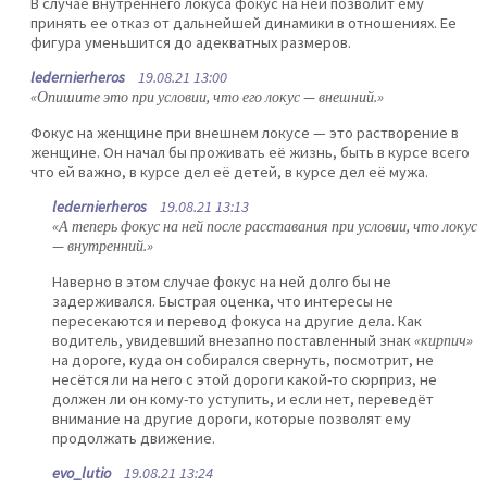
В случае внутреннего локуса фокус на ней позволит ему
принять ее отказ от дальнейшей динамики в отношениях. Ее
фигура уменьшится до адекватных размеров.
ledernierheros
19.08.21 13:00
«Опишите это при условии, что его локус — внешний.»
Фокус на женщине при внешнем локусе — это растворение в
женщине. Он начал бы проживать её жизнь, быть в курсе всего
что ей важно, в курсе дел её детей, в курсе дел её мужа.
ledernierheros
19.08.21 13:13
«А теперь фокус на ней после расставания при условии, что локус
— внутренний.»
Наверно в этом случае фокус на ней долго бы не
задерживался. Быстрая оценка, что интересы не
пересекаются и перевод фокуса на другие дела. Как
водитель, увидевший внезапно поставленный знак
«кирпич»
на дороге, куда он собирался свернуть, посмотрит, не
несётся ли на него с этой дороги какой-то сюрприз, не
должен ли он кому-то уступить, и если нет, переведёт
внимание на другие дороги, которые позволят ему
продолжать движение.
evo_lutio
19.08.21 13:24