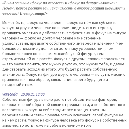
«В чем отличие «фокус на человеке» и «фокус на фигуре человека»?
Почему первое растит вашу значимость, а второе растит значимость
человека? В чем разница?»
Может быть, фокус на человеке — фокус на нём как субъекте.
Фокус на другом человеке позволяет видеть его интересы,
проявлять эмпатию и действовать эффективно. А фокус на фигуре
человека — фокус на другом человеке как источнике
удовольствия, предмете собственного интереса и влечения. Чем
большее внимание уделяется источнику удовольствия, чем
больше человек посвящает мыслей чужой фигуре, тем
стремительней она растёт. Фокус на другом человеке проактивен
— это значит понять, что нужно другому, что нужно тебе, и далее
действовать исходя из этого. Это будет растить собственную
значимость. Фокус на фигуре другого человека — по сути, мысли о
привлекательном образе, связывание своего будущего и
ожиданий с ним.
votetoda
19.08.21 12:00
Собственная фигура в поле растет от объективных факторов,
положительной обратной связи от реальности, а не собственного
восприятия. Фокус на себе сводит все к эгоцентричным
переживаниям и связь с реальностью искажает, своей фигуре не
на чем расти. Фокус на фигуре человека это фокус на собственных
эмоциях, то есть тоже на себе в конечном итоге.