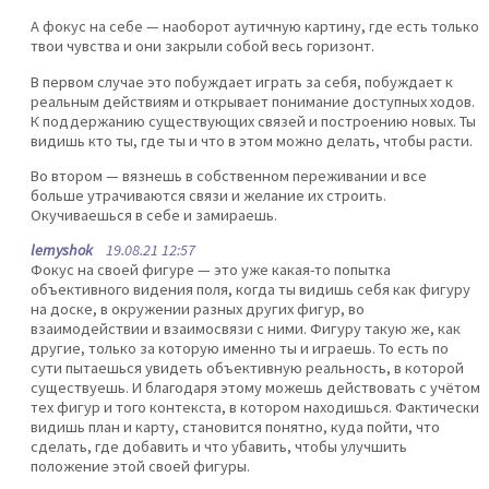
А фокус на себе — наоборот аутичную картину, где есть только
твои чувства и они закрыли собой весь горизонт.
В первом случае это побуждает играть за себя, побуждает к
реальным действиям и открывает понимание доступных ходов.
К поддержанию существующих связей и построению новых. Ты
видишь кто ты, где ты и что в этом можно делать, чтобы расти.
Во втором — вязнешь в собственном переживании и все
больше утрачиваются связи и желание их строить.
Окучиваешься в себе и замираешь.
lemyshok
19.08.21 12:57
Фокус на своей фигуре — это уже какая-то попытка
объективного видения поля, когда ты видишь себя как фигуру
на доске, в окружении разных других фигур, во
взаимодействии и взаимосвязи с ними. Фигуру такую же, как
другие, только за которую именно ты и играешь. То есть по
сути пытаешься увидеть объективную реальность, в которой
существуешь. И благодаря этому можешь действовать с учётом
тех фигур и того контекста, в котором находишься. Фактически
видишь план и карту, становится понятно, куда пойти, что
сделать, где добавить и что убавить, чтобы улучшить
положение этой своей фигуры.