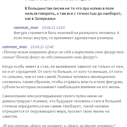
В большинстве писем не то что про копию в поле
нельзя говорить, а там все с точностью до наоборот,
как в Зазеркалье.
common_man
19.08.21 13:05
Фигура стремится быть похожей на реального человека. А
если локус внутри, то принимает адекватные размеры.
common_man
19.08.21 12:40
«Почему нельзя направить фокус на себя и вырастить свою фигуру тем
самым? Почему фокус на себе уменьшает свою фигуру?»
Когда особь живет в стае, ее выживание зависит не только от нее,
но и от сородичей. От кого-то больше, от кого-то меньше, от кого-
то сильнее, чем от нее самой. Психика человека эволюционно
сложилась таким образом, чтобы отдавать власть в поле фигурам,
субъекты которых оказывают наибольшее влияние на его жизнь.
Самокопание или разглядывание своего пупка никак не
демонстрируют психике, что будущее человека стало в большей
степени определяться им самим. Наоборот, такой человек
отрешается от окружающего мира, пускает свою жизнь на
самотек.
«В чем отличие «фокус на человеке» и «фокус на фигуре человека»?