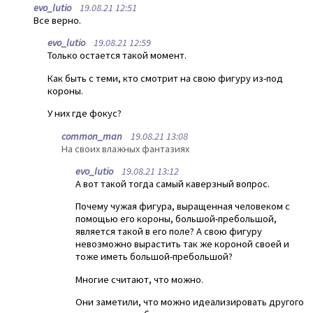
evo_lutio
19.08.21 12:51
Все верно.
evo_lutio
19.08.21 12:59
Только остается такой момент.
Как быть с теми, кто смотрит на свою фигуру из-под
короны.
У них где фокус?
common_man
19.08.21 13:08
На своих влажных фантазиях
evo_lutio
19.08.21 13:12
А вот такой тогда самый каверзный вопрос.
Почему чужая фигура, выращенная человеком с
помощью его короны, большой-пребольшой,
является такой в его поле? А свою фигуру
невозможно вырастить так же короной своей и
тоже иметь большой-пребольшой?
Многие считают, что можно.
Они заметили, что можно идеализировать другого