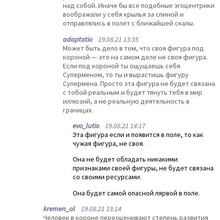
над собой. Иначе бы все подобные эгоцентрики
воображали у себя крылья за спиной и
отправлялись в полет с ближайшей скалы.
adaptatio
19.08.21 13:35
Может быть дело в том, что своя фигура под
короной — это на самом деле не своя фигура.
Если под короной ты ощущаешь себя
Суперменом, то ты и вырастишь фигуру
Супермена. Просто эта фигура не будет связана
с тобой реальным и будет тянуть тебя в мир
иллюзий, а не реальную деятельность в
границах.
evo_lutio
19.08.21 14:17
Эта фигура если и появится в поле, то как
чужая фигура, не своя.
Она не будет обладать никакими
признаками своей фигуры, не будет связана
со своими ресурсами.
Она будет самой опасной лярвой в поле.
kremen_al
19.08.21 13:14
Человек в короне переоценивают степень развития