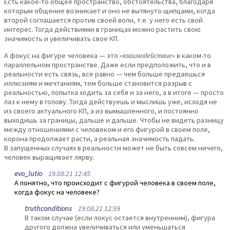
Есть какое-то общее пространство, обстоятельства, благодаря
которым общение возникает и оно не вытянуто щипцами, когда
второй соглашается против своей воли, т.е. у него есть свой
интерес. Тогда действиями в границах можно растить свою
значимость и увеличивать свое КП.
А фокус на фигуре человека — это
«взаимодействие»
в каком-то
параллельном пространстве. Даже если предположить, что и в
реальности есть связь, все равно — чем больше предаешься
иллюзиям и мечтаниям, тем больше становится разрыв с
реальностью, попытка ходить за себя и за него, а в итоге — просто
лаз к нему в голову. Тогда действуешь и мыслишь уже, исходя не
из своего актуального КП, а из вымышленного, и постоянно
выходишь за границы, дальше и дальше. Чтобы не видеть разницу
между отношениями с человеком и его фигурой в своем поле,
корона продолжает расти, а реальная значимость падать.
В запущенных случаях в реальности может не быть совсем ничего,
человек выращивает лярву.
evo_lutio
19.08.21 12:45
А понятно, что происходит с фигурой человека в своем поле,
когда фокус на человеке?
truthconditions
19.08.21 12:59
В таком случае (если локус остается внутренним), фигура
другого должна увеличиваться или уменьшаться