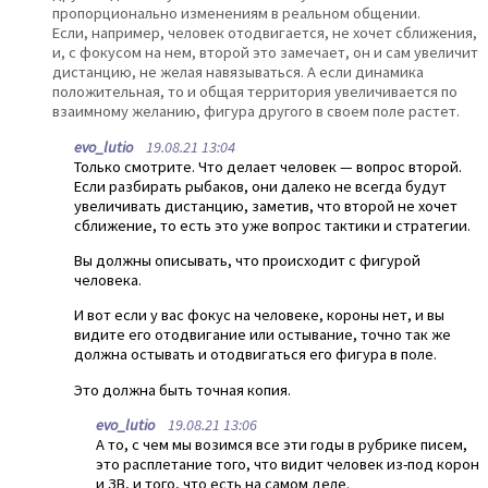
пропорционально изменениям в реальном общении.
Если, например, человек отодвигается, не хочет сближения,
и, с фокусом на нем, второй это замечает, он и сам увеличит
дистанцию, не желая навязываться. А если динамика
положительная, то и общая территория увеличивается по
взаимному желанию, фигура другого в своем поле растет.
evo_lutio
19.08.21 13:04
Только смотрите. Что делает человек — вопрос второй.
Если разбирать рыбаков, они далеко не всегда будут
увеличивать дистанцию, заметив, что второй не хочет
сближение, то есть это уже вопрос тактики и стратегии.
Вы должны описывать, что происходит с фигурой
человека.
И вот если у вас фокус на человеке, короны нет, и вы
видите его отодвигание или остывание, точно так же
должна остывать и отодвигаться его фигура в поле.
Это должна быть точная копия.
evo_lutio
19.08.21 13:06
А то, с чем мы возимся все эти годы в рубрике писем,
это расплетание того, что видит человек из-под корон
и ЗВ, и того, что есть на самом деле.