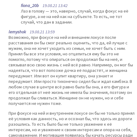
fiona_20b
19.08.21 13:42
Лаз в голову — это, наверно, случай, когда фокус на её
фигуре, а не на ней как на субъекте. То есть, не тот
случай, что дан в задании.
lemyshok
19.08.21 13:59
Возможно, при фокусе на ней и внешнем локусе после
расставания он бы смог реально оценить, что да, ей лучше с
мужем, она не хочет уходить из семьи, не хочет быть с ним.
Принял бы все эти условия, но отцепиться ему бы это не
помогло, потому что опираться он продолжал бы на неё, и
связывал всю свою жизнь с ней всё равно. Например, он мог бы
надеяться, что вот попозже дочка её подрастёт, и женщина
передумает. Или вот он купит квартиру, она узнает и
передумает. Или просто тихонечко сидел бы и ждал камбэка. В
любом случае в центре всё равно была бы она, а его фигура и
его отдельная от неё жизнь не имела бы значения, поэтому он
продолжал бы сливаться. Женщине он не нужен, но и себе
получается не нужен тоже.
При фокусе на ней и внутреннем локусе он бы не только принял
её условия как данность, но и осознал бы, что здесь их дороги
разошлись. То есть было бы не только уважение к её
интересам, но и уважение к своим интересам и опора на себя,
самоуважение. И мотивация появилась бы качать ресурсы ради