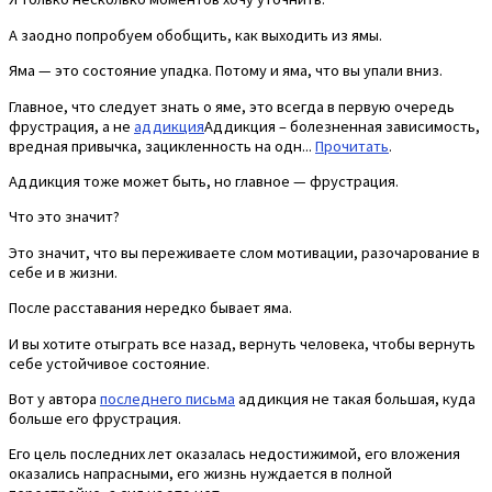
А заодно попробуем обобщить, как выходить из ямы.
Яма — это состояние упадка. Потому и яма, что вы упали вниз.
Главное, что следует знать о яме, это всегда в первую очередь
фрустрация, а не
аддикция
Аддикция – болезненная зависимость,
вредная привычка, зацикленность на одн...
Прочитать
.
Аддикция тоже может быть, но главное — фрустрация.
Что это значит?
Это значит, что вы переживаете слом мотивации, разочарование в
себе и в жизни.
После расставания нередко бывает яма.
И вы хотите отыграть все назад, вернуть человека, чтобы вернуть
себе устойчивое состояние.
Вот у автора
последнего письма
аддикция не такая большая, куда
больше его фрустрация.
Его цель последних лет оказалась недостижимой, его вложения
оказались напрасными, его жизнь нуждается в полной