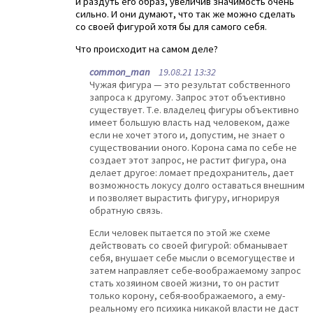
и раздуть его образ, увеличив значимость очень
сильно. И они думают, что так же можно сделать
со своей фигурой хотя бы для самого себя.
Что происходит на самом деле?
common_man
19.08.21 13:32
Чужая фигура — это результат собственного
запроса к другому. Запрос этот объективно
существует. Т.е. владелец фигуры объективно
имеет большую власть над человеком, даже
если не хочет этого и, допустим, не знает о
существовании оного. Корона сама по себе не
создает этот запрос, не растит фигура, она
делает другое: ломает предохранитель, дает
возможность локусу долго оставаться внешним
и позволяет вырастить фигуру, игнорируя
обратную связь.
Если человек пытается по этой же схеме
действовать со своей фигурой: обманывает
себя, внушает себе мысли о всемогуществе и
затем направляет себе-воображаемому запрос
стать хозяином своей жизни, то он растит
только корону, себя-воображаемого, а ему-
реальному его психика никакой власти не даст