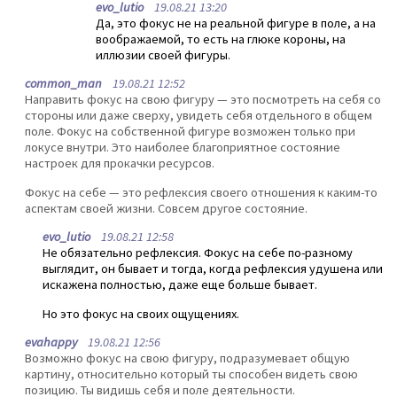
evo_lutio
19.08.21 13:20
Да, это фокус не на реальной фигуре в поле, а на
воображаемой, то есть на глюке короны, на
иллюзии своей фигуры.
common_man
19.08.21 12:52
Направить фокус на свою фигуру — это посмотреть на себя со
стороны или даже сверху, увидеть себя отдельного в общем
поле. Фокус на собственной фигуре возможен только при
локусе внутри. Это наиболее благоприятное состояние
настроек для прокачки ресурсов.
Фокус на себе — это рефлексия своего отношения к каким-то
аспектам своей жизни. Совсем другое состояние.
evo_lutio
19.08.21 12:58
Не обязательно рефлексия. Фокус на себе по-разному
выглядит, он бывает и тогда, когда рефлексия удушена или
искажена полностью, даже еще больше бывает.
Но это фокус на своих ощущениях.
evahappy
19.08.21 12:56
Возможно фокус на свою фигуру, подразумевает общую
картину, относительно который ты способен видеть свою
позицию. Ты видишь себя и поле деятельности.