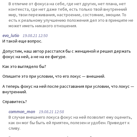
В отличие от фокуса на себе, где нет других, нет плана, нет
контекста, где нет даже тебя, есть только твой внутренний
мир, твои переживания, настроение, состояние, эмоции. То
есть к реальному улучшению положения дел это в принципе не
может иметь никакого отношения.
evo_lutio
19.08.21 12:50
И такой еще вопрос.
Допустим, наш автор расстался бы с женщиной и решил держать
фокус на ней, а не на ее фигуре.
Как это выглядело бы?
Опишите это при условии, что его локус — внешний.
А теперь фокус на ней после расставания при условии, что локус —
внутренний.
Справитесь?
common_man
19.08.21 12:58
В случае внешнего локуса фокус на ней позволит ему оценить,
как он мог бы быть ей приятен, полезен и удобен. Приведет к
сливу.