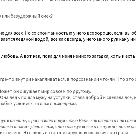
в или безудержный смех?
 для всех. Но со спонтанностью у него все хорошо, если вы об
ливается ледяной водой, все как всегда, у него много рук как 
любовь. А вот как, пока для меня немного загадка, хоть и есть
где-то внутри накапливаться, в подсознании что-ли. Что это о
 Может он ощущает мир совсем по другому.
Она ведь пошла мужу на уступки, стала доброй и сделала все, 
 любых условиях,
«а там посмотрим»
.
с в агонии», я распознаю новую идею Веры как агонию и пик само
щего только. Дело в том, что «плюсу» вовсе и не нужно такое раз
ит нелепо. Это лишь его агонизирующая иллюзия контроля.