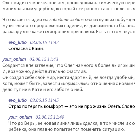
Олег видится мне человеком, прошедшим алхимическую переп
минимальным ущербом, который все равно станет полезным 
Что касается идеи
«освободить любимого»
из лучших побужден
мучительного продолжения падения, из динамичного баланса —
раскладу мне кажется хорошим признаком. Есть в этом вкус 
evo_lutio
03.06.15 11:42
Согласна с Вами.
your_opium
03.06.15 11:43
Создантся впечатление, что Олег намного в более выигрышно
И, возможно, действительно счастлив.
Он создал себе свой мир, нестандартный, не всегда удобный
Хотя, может быть, завести
«нормальные»
отношения с новым ч
дело тут не в Кате и его заботе о ней.
evo_lutio
03.06.15 11:45
Страх потерять комфорт — это не про жизнь Олега. Слов
your_opium
03.06.15 11:49
Что до Веры, ее новая линия лишь сделка, в том числе и 
ребенка, она плавно попытается поменять ситуацию.