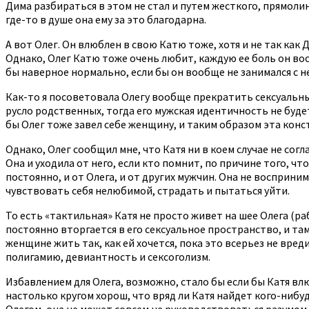
Дима разбираться в этом не стал и путем жесткого, прямоли
где-то в душе она ему за это благодарна.
А вот Олег. Он влюблен в свою Катю тоже, хотя и не так как
Однако, Олег Катю тоже очень любит, каждую ее боль он вос
бы наверное нормально, если бы он вообще не занимался с не
Как-то я посоветовала Олегу вообще прекратить сексуальны
русло родственных, тогда его мужская идентичность не будет
бы Олег тоже завел себе женщину, и таким образом эта конс
Однако, Олег сообщил мне, что Катя ни в коем случае не согл
Она и уходила от него, если кто помнит, по причине того, ч
постоянно, и от Олега, и от других мужчин. Она не восприни
чувствовать себя нелюбимой, страдать и пытаться уйти.
То есть «тактильная» Катя не просто живет на шее Олега (ра
постоянно вторгается в его сексуальное пространство, и та
женщине жить так, как ей хочется, пока это всерьез не вреди
полигамию, девиантность и сексоголизм.
Избавлением для Олега, возможно, стало бы если бы Катя вл
настолько кругом хорош, что вряд ли Катя найдет кого-нибу
Олегом, она не может совсем не руководствоваться разумом.