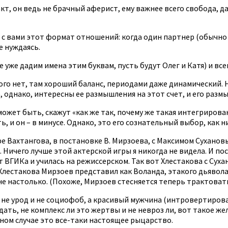
кт, он ведь не брачный аферист, ему важнее всего свобода, д
ить с вами этот формат отношений: когда один партнер (обычн
е нуждаясь.
е уже дадим имена этим буквам, пусть будут Олег и Катя) и 
кого нет, там хороший баланс, периодами даже динамический.
 однако, интересны ее размышления на этот счет, и его разм
 может быть, скажут «как же так, почему же такая интегрирован
 и он – в минусе. Однако, это его сознательный выбор, как н
е Вахтангова, в постановке В. Мирзоева, с Максимом Суханов
 Ничего лучше этой актерской игры я никогда не видела. И пос
ВГИКа и училась на режиссерском. Так вот Хлестакова с Сухан
Хлестакова Мирзоев представил как Воланда, этакого дьявола,
не настолько. (Похоже, Мирзоев стесняется теперь трактовать
 не урод и не социофоб, а красивый мужчина (интровертиров
дать, не комплекс ли это жертвы и не невроз ли, вот такое 
нном случае это все-таки настоящее рыцарство.