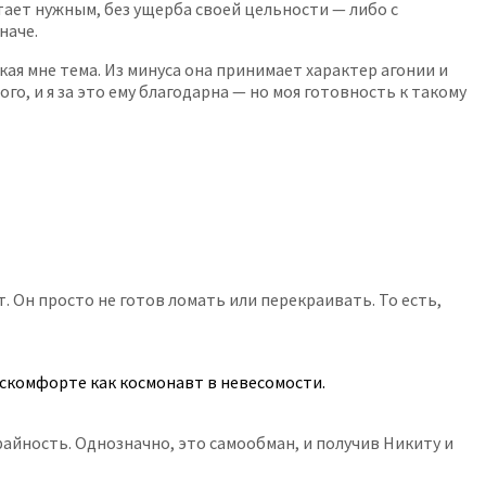
тает нужным, без ущерба своей цельности — либо с
наче.
ая мне тема. Из минуса она принимает характер агонии и
о, и я за это ему благодарна — но моя готовность к такому
 Он просто не готов ломать или перекраивать. То есть,
искомфорте как космонавт в невесомости.
крайность. Однозначно, это самообман, и получив Никиту и