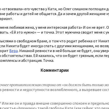
 «отвоевала» его чувства у Кати, но Олег слишком поглощен 
вне работы и детей не общается. Да и зачем другой женщине 
вариант.
у меня любимая жена, у меня интересная работа» И он не врет.
вать. «Ей это нужно» — и точка. Этот мужчина сводит меня с ум
мыслями о свободном браке, о том что родит ребенка от Никит
сли Никита будет иногда спать с другими женщинами, но возвр
оворит
Вера
. Никакой ревности в ней больше не будет, она увер
обстоятельствах. Ей казалось, что он будет грязным, если пере
 комплексы и абстракция. Точка.
Комментарии
 точнее противоположная сторона от «он должен быть только м
а ревности и недоступности возлюбленного, а вызревшее сос
 Или же он и правда внешне совершенно спокоен и предельно
я счастья
«дарование»
такой свободы Кате (как сейчас это реш