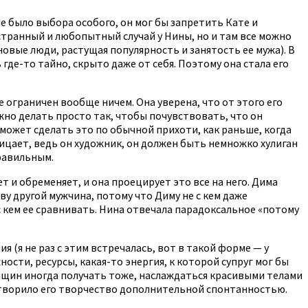
не было выбора особого, он мог бы запретить Кате и
й странный и любопытный случай у Нины, но и там все можно
новые люди, растущая популярность и занятость ее мужа). В
 где-то тайно, скрыто даже от себя. Поэтому она стала его
е ограничен вообще ничем. Она уверена, что от этого его
ожно делать просто так, чтобы почувствовать, что он
 может сделать это по обычной прихоти, как раньше, когда
рицает, ведь он художник, он должен быть немножко хулиган
правильным.
ет и обременяет, и она проецирует это все на него. Дима
ву другой мужчина, потому что Диму не с кем даже
с кем ее сравнивать. Нина отвечала парадоксальное «потому
 (я не раз с этим встречалась, вот в такой форме — у
ности, ресурсы, какая-то энергия, к которой супруг мог бы
женщин иногда получать тоже, наслаждаться красивыми телами
дотворило его творчество дополнительной спонтанностью.