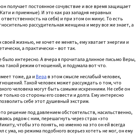
орон получает постоянное сочувствие и все время защищает
Кати и приемные). И это как раз западня неравных
ответственность на себя) и при этом он минус. То есть
относительно рассудительная женщина и меру все же знает, а
н своей жизнью, не хочет ее менять, ему хватает энергии и
тически, а практически – вот так.
е было интересно. А вчера я прочитала длинное письмо Веры,
на такой режим отношений, и подумала вот что.
имеет тоже, да и
Вера
в этом смысле неслабый человек,
отношений. Такой человек может рассуждать о том, что
 такого человека могут быть самыми искренними. Не себе он
е только со стороны его совести и долга. Ему интересно
 позволить себе этот душевный экстрим.
а это решение под давлением обстоятельств, насильственно,
аясь рядом с ним, перешагнуть через страх «это
Никиту, чтобы это понять, но именно на это он ей всегда
л с ума, но режима подобного всерьез хотеть не мог, он ему