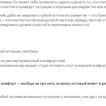
лавку. Он может себе позволить чудить и делать то, что счи
опытом и приведет ситуацию к хорошим раскладам так или и
ий, дабы не закрывать собой потоки его развития — это близк
 она как глоток кислорода (мой партнер, правда, против этог
неведомого уровня страстей и переплавки личности).
й ситуации, чем Вера.
, но уже ему привычный и комфортный.
еловеком ему мешает страх потерять этот условный комфорт.
о комфорт — вообще не про него, он воин, который живет в д
с собой. Не имея возможности получить желаемое, она идет на 