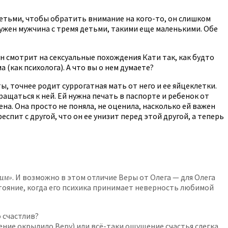
детьми, чтобы обратить внимание на кого-то, он слишком
нужен мужчина с тремя детьми, такими еще маленькими. Обе
 Он смотрит на сексуальные похождения Кати так, как будто
а (как психолога). А что вы о нем думаете?
ы, точнее родит суррогатная мать от него и ее яйцеклетки.
ащаться к ней. Ей нужна печать в паспорте и ребенок от
ена. Она просто не поняла, не оценила, насколько ей важен
спит с другой, что он ее унизит перед этой другой, а теперь
оим»
. И возможно в этом отличие Веры от Олега — для Олега
тояние, когда его психика принимает неверность любимой
 счастлив?
ение окрылило Веру) или всё-таки ощущение счастья слегка