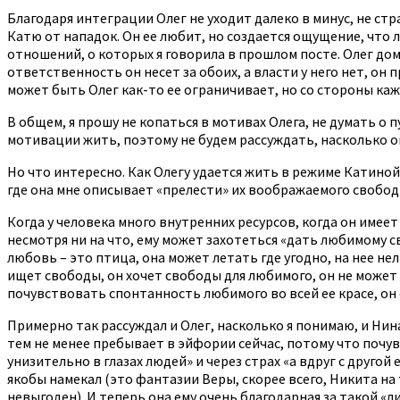
Благодаря интеграции Олег не уходит далеко в минус, не ст
Катю от нападок. Он ее любит, но создается ощущение, что л
отношений, о которых я говорила в прошлом посте. Олег дом
ответственность он несет за обоих, а власти у него нет, он
может быть Олег как-то ее ограничивает, но со стороны каже
В общем, я прошу не копаться в мотивах Олега, не думать о п
мотивации жить, поэтому не будем рассуждать, насколько он
Но что интересно. Как Олегу удается жить в режиме Катиной
где она мне описывает «прелести» их воображаемого свободн
Когда у человека много внутренних ресурсов, когда он имеет
несмотря ни на что, ему может захотеться «дать любимому с
любовь – это птица, она может летать где угодно, на нее не
ищет свободы, он хочет свободы для любимого, он не может д
почувствовать спонтанность любимого во всей ее красе, он
Примерно так рассуждал и Олег, насколько я понимаю, и Нин
тем не менее пребывает в эйфории сейчас, потому что почув
унизительно в глазах людей» и через страх «а вдруг с другой
якобы намекал (это фантазии Веры, скорее всего, Никита на 
невыгоден). И теперь она ему очень благодарная за такой «л