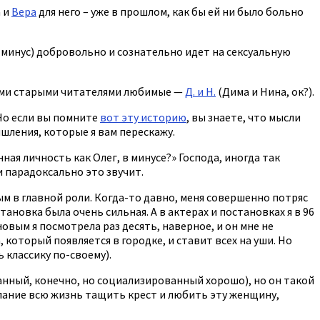
а и
Вера
для него – уже в прошлом, как бы ей ни было больно
о минус) добровольно и сознательно идет на сексуальную
всеми старыми читателями любимые —
Д. и Н.
(Дима и Нина, ок?).
 Но если вы помните
вот эту историю
, вы знаете, что мысли
ышления, которые я вам перескажу.
ная личность как Олег, в минусе?» Господа, иногда так
и парадоксально это звучит.
ым в главной роли. Когда-то давно, меня совершенно потряс
тановка была очень сильная. А в актерах и постановках я в 96
овым я посмотрела раз десять, наверное, и он мне не
 который появляется в городке, и ставит всех на уши. Но
 классику по-своему).
анный, конечно, но социализированный хорошо), но он такой
желание всю жизнь тащить крест и любить эту женщину,