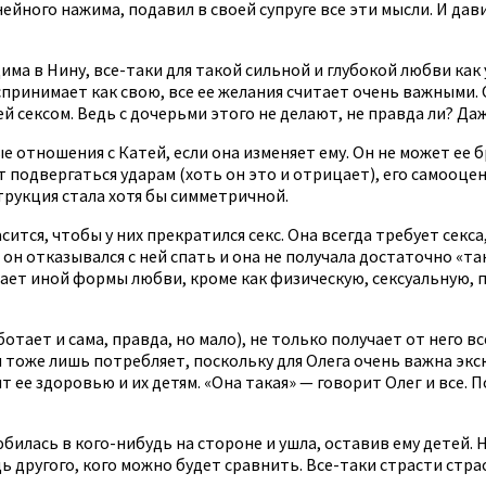
нейного нажима, подавил в своей супруге все эти мысли. И д
 Дима в Нину, все-таки для такой сильной и глубокой любви к
принимает как свою, все ее желания считает очень важными. О
й сексом. Ведь с дочерьми этого не делают, не правда ли? Даж
е отношения с Катей, если она изменяет ему. Он не может ее
 подвергаться ударам (хоть он это и отрицает), его самооцен
трукция стала хотя бы симметричной.
асится, чтобы у них прекратился секс. Она всегда требует секс
то он отказывался с ней спать и она не получала достаточно «
мает иной формы любви, кроме как физическую, сексуальную, п
ботает и сама, правда, но мало), не только получает от него 
м тоже лишь потребляет, поскольку для Олега очень важна эк
т ее здоровью и их детям. «Она такая» — говорит Олег и все. П
юбилась в кого-нибудь на стороне и ушла, оставив ему детей.
дь другого, кого можно будет сравнить. Все-таки страсти стр