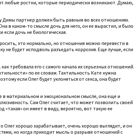
авит любые ростки, которые периодически возникают. Думаю,
ак у Димы партнер должен быть равным во всех отношениях.
на в каком-то смысле дочь для него, он ее вырастил, и было
е если дочь не биологическая.
 бросить, это нормально, но отношения можно перевести в
ку не будет исподволь разъедать коррозия. Еще лучше, если
а, как требовала его с самого начала их серьезных отношений.
тактильности» по ее словам. Тактильность Кате нужна
оэтому если Олег будет уклоняться от секса, она будет
все в материальном и эмоциональном смысле, она еще и
склюзивность. Сам Олег считает, что может позволить своей
од «такая» он имеет в виду, вероятно, вот такую ее
 Но Олег хорошо зарабатывает, очень хорошо выглядит, и он
астями, но когда приходит мысль о разрыве отношений с