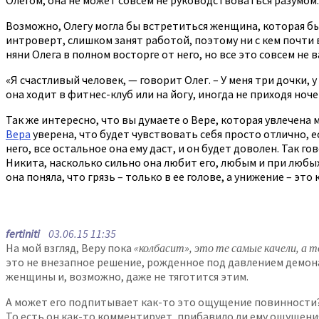
Возможно, Олегу могла бы встретиться женщина, которая бы
интроверт, слишком занят работой, поэтому ни с кем почти 
няни Олега в полном восторге от него, но все это совсем не 
«Я счастливый человек, — говорит Олег. – У меня три дочки, 
она ходит в фитнес-клуб или на йогу, иногда не приходя ноче
Так же интересно, что вы думаете о Вере, которая увлечена 
Вера
уверена, что будет чувствовать себя просто отлично, е
него, все остальное она ему даст, и он будет доволен. Так г
Никита, насколько сильно она любит его, любым и при любых 
она поняла, что грязь – только в ее голове, а унижение – это
fertiniti
03.06.15 11:35
На мой взгляд, Веру пока
«колбасит», это те самые качели, а
это не внезапное решение, рожденное под давлением демон
женщины и, возможно, даже не тяготится этим.
А может его подпитывает как-то это ощущение повинности?
То есть он как-то комментирует, прибавило ли ему ощущени