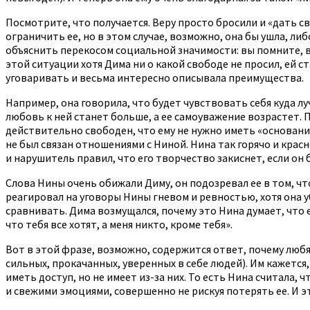
Посмотрите, что получается. Веру просто бросили и «дать св
ограничить ее, но в этом случае, возможно, она бы ушла, ли
объяснить перекосом социальной значимости: вы помните, в 
этой ситуации хотя Дима ни о какой свободе не просил, ей ст
уговаривать и весьма интересно описывала преимущества.
Например, она говорила, что будет чувствовать себя куда лу
любовь к ней станет больше, а ее самоуважение возрастет. 
действительно свободен, что ему не нужно иметь «основания
не был связан отношениями с Ниной. Нина так горячо и крас
и нарушитель правил, что его творчество закиснет, если он
Слова Нины очень обижали Диму, он подозревал ее в том, что
реагировал на уговоры Нины гневом и ревностью, хотя она уб
сравнивать. Дима возмущался, почему это Нина думает, что 
что тебя все хотят, а меня никто, кроме тебя».
Вот в этой фразе, возможно, содержится ответ, почему любя
сильных, прокачанных, уверенных в себе людей). Им кажется, 
иметь доступ, но не имеет из-за них. То есть Нина считала
и свежими эмоциями, совершенно не рискуя потерять ее. И 