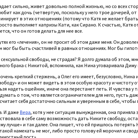
радает сильно, живет довольно полной жизнью, но со всех ст
юбит как дочь (четвертую, поскольку у него трое дочерей, от 
инирует в этих отношениях (потому что Катя не желает брать 
 просто выполняет капризы Кати, как Сирано. К счастью, Катя 
тся, что он готов делать для нее все.
утях его «лечения», он не просит об этом даже меня. Он доволе
 мог бы быть счастливей в равных отношениях. Мог бы гипоте
 сексуальной свободы, не страдая? Я долго думала об этом, мн
ого брака с Никитой, вспомнила, как Нина уговаривала Диму 
 очень крепкий стержень, а Олег его имеет, безусловно, Нина 
вободу» и он может видеть в этом особую красоту и чистоту 
льзя надеть ошейник, иначе она перестанет петь. И чувства у
умать о том, что является ограничителем для него, пусть даж
 считает себя достаточно сильным и уверенным в себе, чтобы
а. И даже
Вера
, хотя у нее ситуация вынужденная, она принял
ствовала в себе саму возможность дать Никите свободу, остав
 ему лучше» и так далее. Она пишет, что ей пришлось потерять 
такой намекать не мог, либо просто голову ей морочил и своди
ичностный рост».