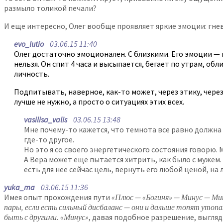
размыло толикой печали?
И еще интересно, Олег вообще проявляет яркие эмоции: гне
evo_lutio
03.06.15 11:40
Олег достаточно эмоционален. С близкими. Его эмоции — не
нельзя. Он спит 4 часа и высыпается, бегает по утрам, об
личность.
Подпитывать, наверное, как-то может, через этику, через 
лучше не нужно, а просто о ситуациях этих всех.
vasilisa_valis
03.06.15 13:48
Мне почему-то кажется, что темнота все равно должна 
где-то другое.
Но это я со своего энергетического состояния говорю.
А Вера может еще пытается хитрить, как было с мужем. 
есть для нее сейчас цель, вернуть его любой ценой, на
yuka_ma
03.06.15 11:36
Имея опыт прохождения пути
«Плюс — «Богиня» — Минус — Мину
пары, если есть сильный дисбаланс — они и дальше топят утопаю
быть с другими. «Минус»
, давая подобное разрешение, выгляд