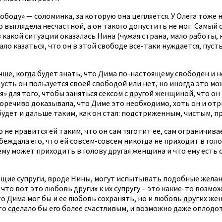
ободу» — соломинка, за которую она цепляется. У Олега тоже 
бо выглядела несчастной, а он такого допустить не мог. Самы
какой ситуации оказалась Нина (чужая страна, мало работы, 
ало казаться, что он в этой свободе все-таки нуждается, пусть
чше, когда будет знать, что Дима по-настоящему свободен и н
Пусть он пользуется своей свободой или нет, но иногда это м
» для того, чтобы заняться сексом с другой женщиной, что он
норечиво доказывала, что Диме это необходимо, хоть он и от
 будет и дальше таким, как он стал: подстриженным, чистым, 
 не нравится ей таким, что он сам тяготит ее, сам ограничива
еждала его, что ей совсем-совсем никогда не приходит в голо
ему может приходить в голову другая женщина и что ему есть 
щие супруги, вроде Нины, могут испытывать подобные желания
что вот это любовь других к их супругу – это какие-то возмож
, что Дима мог бы и ее любовь сохранять, но и любовь других 
это сделало бы его более счастливым, и возможно даже опло