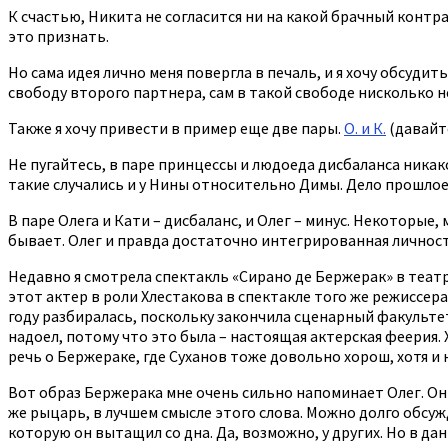
К счастью, Никита не согласится ни на какой брачный контра
это признать.
Но сама идея лично меня повергла в печаль, и я хочу обсуд
свободу второго партнера, сам в такой свободе нисколько н
Также я хочу привести в пример еще две пары.
О. и К.
(давайт
Не пугайтесь, в паре принцессы и людоеда дисбаланса ника
такие случались и у Нины относительно Димы. Дело прошлое,
В паре Олега и Кати – дисбаланс, и Олег – минус. Некоторые,
бывает. Олег и правда достаточно интегрированная личность,
Недавно я смотрела спектакль «Сирано де Бержерак» в театр
этот актер в роли Хлестакова в спектакле того же режиссера.
году разбиралась, поскольку закончила сценарный факультет 
надоел, потому что это была – настоящая актерская феерия. 
речь о Бержераке, где Суханов тоже довольно хорош, хотя и 
Вот образ Бержерака мне очень сильно напоминает Олег. Он
же рыцарь, в лучшем смысле этого слова. Можно долго обсуж
которую он вытащил со дна. Да, возможно, у других. Но в да