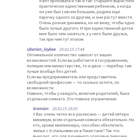
Я вот пробовала и так и так: старшего вырастила
практически единственным ребенком, а когда
он уже был совсем большим, родила еще
парочку одного за другим, и они растут вместе.
Очень разная динамика, но не вижу, чтобы одно
было лучше другого. И при единственной детке
мне было чем заняться, а у него были друзья,
так при чем тут эгоизм
siberian_laykee
20.02.15 17:44
Оптимальное количество зависит от ваших
возможностей. Если вы работаете в госуправлении,
полиции или министерстве, то и двое — перебор там
лучше вообще без детей.
Если вы предприниматель или представитель
свободной профессии — то сколько хотите, по
возможности.
Главное, чтобы у каждого, включая родителей, была
отдельная комната. Это главное ограничение.
kramian
20.02.15 19:20
У Вас очень четко все расписано — детей пятеро
минимум, всем отдельная комната обязательно. Но
кто, кроме миллионера, способен обеспечить
жилье с 6 спальнями не в Пакистане? Так что
выходит, что для душевного здоровья девушке