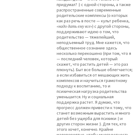
придумал? :) с одной стороны, а также
распространенные современные
родительские комплексы (о которых
как раз речь в посте — культ ребенка,
«надо дать ему все»
) с другой стороны,
поддерживают идею о том, что
родительство — тяжелейший,
неподъемный труд. Мне кажется, что
общественное сознание здесь
несколько перекошено (при том, что я
— последний человек, который
скажет, что растить детей — это раз
плюнуть). Быт все больше облегчается;
а если избавиться от мешающих жить
комплексов и научиться грамотному
подходу к воспитанию, то и
психическая нагрузка родительства
уменьшится. Ну и социальная
поддержка растет. Я думаю, что
прогресс должен привести к тому, что
станет возможным вырастить и много
детей без ущерба для психики :) и
других сторон жизни :). Для тех, кто
этого хочет, конечно. Крайне
маловероятно, чтобы многодетность