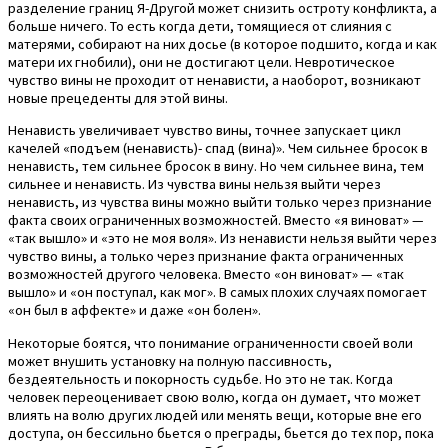
разделение границ Я-Другой может снизить остроту конфликта, а
больше ничего. То есть когда дети, томящиеся от слияния с
матерями, собирают на них досье (в которое подшито, когда и как
матери их гнобили), они не достигают цели. Невротическое
чувство вины не проходит от ненависти, а наоборот, возникают
новые прецеденты для этой вины.
Ненависть увеличивает чувство вины, точнее запускает цикл
качелей «подъем (ненависть)- спад (вина)». Чем сильнее бросок в
ненависть, тем сильнее бросок в вину. Но чем сильнее вина, тем
сильнее и ненависть. Из чувства вины нельзя выйти через
ненависть, из чувства вины можно выйти только через признание
факта своих ограниченных возможностей. Вместо «я виноват» —
«так вышло» и «это не моя воля». Из ненависти нельзя выйти через
чувство вины, а только через признание факта ограниченных
возможностей другого человека. Вместо «он виноват» — «так
вышло» и «он поступал, как мог». В самых плохих случаях помогает
«он был в аффекте» и даже «он болен».
Некоторые боятся, что понимание ограниченности своей воли
может внушить установку на полную пассивность,
бездеятельность и покорность судьбе. Но это не так. Когда
человек переоценивает свою волю, когда он думает, что может
влиять на волю других людей или менять вещи, которые вне его
доступа, он бессильно бьется о преграды, бьется до тех пор, пока