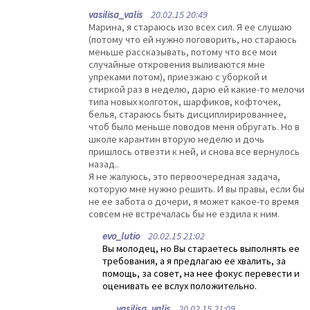
vasilisa_valis
20.02.15 20:49
Марина, я стараюсь изо всех сил. Я ее слушаю
(потому что ей нужно поговорить, но стараюсь
меньше рассказывать, потому что все мои
случайные откровения выливаются мне
упреками потом), приезжаю с уборкой и
стиркой раз в неделю, дарю ей какие-то мелочи
типа новых колготок, шарфиков, кофточек,
белья, стараюсь быть дисциплирированнее,
чтоб было меньше поводов меня обругать. Но в
школе карантин вторую неделю и дочь
пришлось отвезти к ней, и снова все вернулось
назад..
Я не жалуюсь, это первоочередная задача,
которую мне нужно решить. И вы правы, если бы
не ее забота о дочери, я может какое-то время
совсем не встречалась бы не ездила к ним.
evo_lutio
20.02.15 21:02
Вы молодец, но Вы стараетесь выполнять ее
требования, а я предлагаю ее хвалить, за
помощь, за совет, на нее фокус перевести и
оценивать ее вслух положительно.
vasilisa_valis
20.02.15 21:09