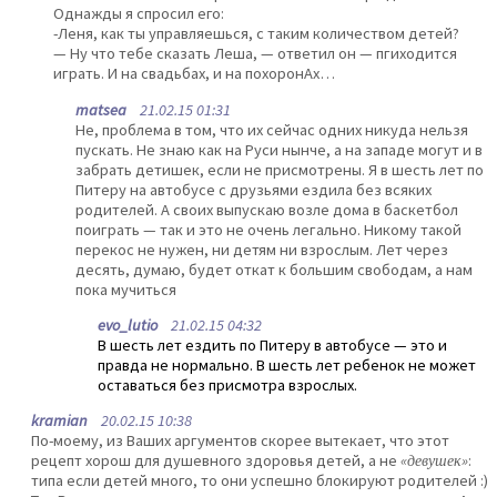
Однажды я спросил его:
-Леня, как ты управляешься, с таким количеством детей?
— Ну что тебе сказать Леша, — ответил он — пгиходится
играть. И на свадьбах, и на похоронАх…
matsea
21.02.15 01:31
Не, проблема в том, что их сейчас одних никуда нельзя
пускать. Не знаю как на Руси нынче, а на западе могут и в
забрать детишек, если не присмотрены. Я в шесть лет по
Питеру на автобусе с друзьями ездила без всяких
родителей. А своих выпускаю возле дома в баскетбол
поиграть — так и это не очень легально. Никому такой
перекос не нужен, ни детям ни взрослым. Лет через
десять, думаю, будет откат к большим свободам, а нам
пока мучиться
evo_lutio
21.02.15 04:32
В шесть лет ездить по Питеру в автобусе — это и
правда не нормально. В шесть лет ребенок не может
оставаться без присмотра взрослых.
kramian
20.02.15 10:38
По-моему, из Ваших аргументов скорее вытекает, что этот
рецепт хорош для душевного здоровья детей, а не
«девушек»
:
типа если детей много, то они успешно блокируют родителей :)