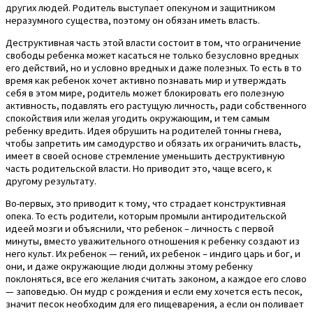
других людей. Родитель выступает опекуном и защитником
неразумного существа, поэтому он обязан иметь власть.
Деструктивная часть этой власти состоит в том, что ограничение
свободы ребенка может касаться не только безусловно вредных
его действий, но и условно вредных и даже полезных. То есть в то
время как ребенок хочет активно познавать мир и утверждать
себя в этом мире, родитель может блокировать его полезную
активность, подавлять его растущую личность, ради собственного
спокойствия или желая угодить окружающим, и тем самым
ребенку вредить. Идея обрушить на родителей тонны гнева,
чтобы запретить им самодурство и обязать их ограничить власть,
имеет в своей основе стремление уменьшить деструктивную
часть родительской власти. Но приводит это, чаще всего, к
другому результату.
Во-первых, это приводит к тому, что страдает конструктивная
опека. То есть родители, которым промыли антиродительской
идеей мозги и объяснили, что ребенок – личность с первой
минуты, вместо уважительного отношения к ребенку создают из
него культ. Их ребенок — гений, их ребенок – индиго царь и бог, и
они, и даже окружающие люди должны этому ребенку
поклоняться, все его желания считать законом, а каждое его слово
— заповедью. Он мудр с рождения и если ему хочется есть песок,
значит песок необходим для его пищеварения, а если он поливает