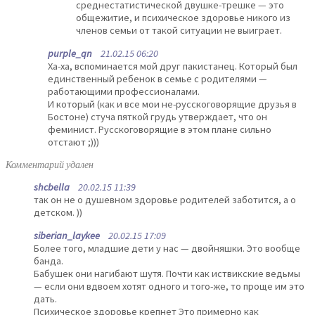
среднестатистической двушке-трешке — это
общежитие, и психическое здоровье никого из
членов семьи от такой ситуации не выиграет.
purple_qn
21.02.15 06:20
Ха-ха, вспоминается мой друг пакистанец. Который был
единственный ребенок в семье с родителями —
работающими профессионалами.
И который (как и все мои не-русскоговорящие друзья в
Бостоне) стуча пяткой грудь утверждает, что он
феминист. Русскоговорящие в этом плане сильно
отстают ;)))
Комментарий удален
shcbella
20.02.15 11:39
так он не о душевном здоровье родителей заботится, а о
детском. ))
siberian_laykee
20.02.15 17:09
Более того, младшие дети у нас — двойняшки. Это вообще
банда.
Бабушек они нагибают шутя. Почти как иствикские ведьмы
— если они вдвоем хотят одного и того-же, то проще им это
дать.
Психическое здоровье крепнет Это примерно как