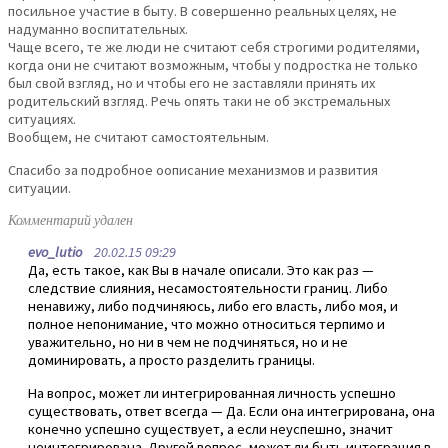
посильное участие в быту. В совершенно реальных целях, не
надуманно воспитательных.
Чаще всего, те же люди не считают себя строгими родителями,
когда они не считают возможным, чтобы у подростка не только
был свой взгляд, но и чтобы его не заставляли принять их
родительский взгляд. Речь опять таки не об экстремальных
ситуациях.
Вообщем, не считают самостоятельным.
Спасибо за подробное оописание механизмов и развития
ситуации.
Комментарий удален
evo_lutio
20.02.15 09:29
Да, есть такое, как Вы в начале описали. Это как раз —
следствие слияния, несамостоятельности границ. Либо
ненавижу, либо подчиняюсь, либо его власть, либо моя, и
полное непонимание, что можно относиться терпимо и
уважительно, но ни в чем не подчиняться, но и не
доминировать, а просто разделить границы.
На вопрос, может ли интегрированная личность успешно
существовать, ответ всегда — Да. Если она интегрирована, она
конечно успешно существует, а если неуспешно, значит
неинтегрирована. Другой вопрос, может ли быть интеграция в