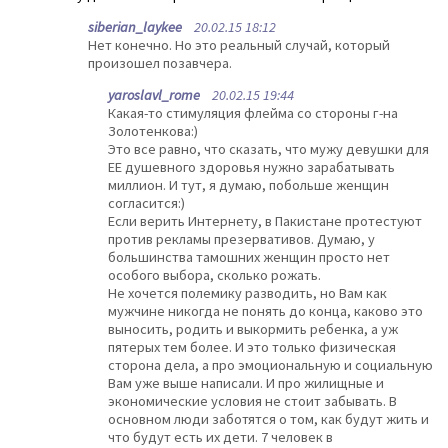
siberian_laykee
20.02.15 18:12
Нет конечно. Но это реальный случай, который
произошел позавчера.
yaroslavl_rome
20.02.15 19:44
Какая-то стимуляция флейма со стороны г-на
Золотенкова:)
Это все равно, что сказать, что мужу девушки для
ЕЕ душевного здоровья нужно зарабатывать
миллион. И тут, я думаю, побольше женщин
согласится:)
Если верить Интернету, в Пакистане протестуют
против рекламы презервативов. Думаю, у
большинства тамошних женщин просто нет
особого выбора, сколько рожать.
Не хочется полемику разводить, но Вам как
мужчине никогда не понять до конца, каково это
выносить, родить и выкормить ребенка, а уж
пятерых тем более. И это только физическая
сторона дела, а про эмоциональную и социальную
Вам уже выше написали. И про жилищные и
экономические условия не стоит забывать. В
основном люди заботятся о том, как будут жить и
что будут есть их дети. 7 человек в