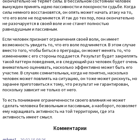
окончательно не теряет силы. В бессильном состоянии человек
вынужден принять идею пассивности и покорности судьбе. Когда
силы немного восстановятся, он опять может начать атаку на то,
что его воле не подчиняется. И так до тех пор, пока окончательно
не разочаруется в своей воле и не станет полностью
равнодушным и пассивным.
Если человек признает ограничения своей воли, он имеет
возможность увидеть то, что его воле подчиняется. В этом случае
вместо того, чтобы биться о преграды, он может менять то, что
изменениям с его стороны поддается. Результат будет закреплять
такой паттерн поведения, и в следующий раз человек будет очень
внимательно оценивать, насколько эффективно может быть его
участие. В случаях сомнительных, когда не понятно, насколько
человек может повлиять на ситуацию, он тоже может рискнуть, но
заранее приготовиться к тому, что результат не гарантирован,
поскольку зависит не только от него.
То есть понимание ограниченности своего влияния не может
сделать человека безвольным и пассивным, а наоборот, позволяет
ему наращивать активность на той территории, где эта
активность имеет смысл.
Комментарии
mhmr1
20.02.15 08:26