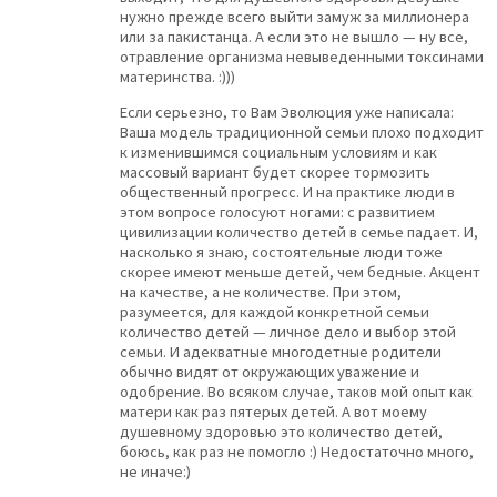
нужно прежде всего выйти замуж за миллионера
или за пакистанца. А если это не вышло — ну все,
отравление организма невыведенными токсинами
материнства. :)))
Если серьезно, то Вам Эволюция уже написала:
Ваша модель традиционной семьи плохо подходит
к изменившимся социальным условиям и как
массовый вариант будет скорее тормозить
общественный прогресс. И на практике люди в
этом вопросе голосуют ногами: с развитием
цивилизации количество детей в семье падает. И,
насколько я знаю, состоятельные люди тоже
скорее имеют меньше детей, чем бедные. Акцент
на качестве, а не количестве. При этом,
разумеется, для каждой конкретной семьи
количество детей — личное дело и выбор этой
семьи. И адекватные многодетные родители
обычно видят от окружающих уважение и
одобрение. Во всяком случае, таков мой опыт как
матери как раз пятерых детей. А вот моему
душевному здоровью это количество детей,
боюсь, как раз не помогло :) Недостаточно много,
не иначе:)