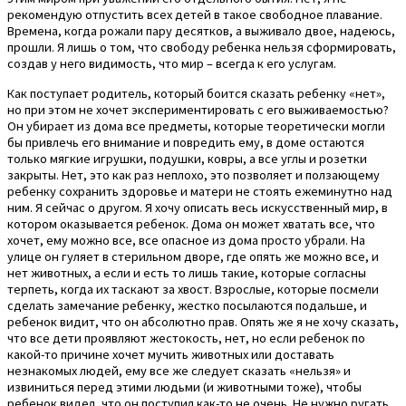
рекомендую отпустить всех детей в такое свободное плавание.
Времена, когда рожали пару десятков, а выживало двое, надеюсь,
прошли. Я лишь о том, что свободу ребенка нельзя сформировать,
создав у него видимость, что мир – всегда к его услугам.
Как поступает родитель, который боится сказать ребенку «нет»,
но при этом не хочет экспериментировать с его выживаемостью?
Он убирает из дома все предметы, которые теоретически могли
бы привлечь его внимание и повредить ему, в доме остаются
только мягкие игрушки, подушки, ковры, а все углы и розетки
закрыты. Нет, это как раз неплохо, это позволяет и ползающему
ребенку сохранить здоровье и матери не стоять ежеминутно над
ним. Я сейчас о другом. Я хочу описать весь искусственный мир, в
котором оказывается ребенок. Дома он может хватать все, что
хочет, ему можно все, все опасное из дома просто убрали. На
улице он гуляет в стерильном дворе, где опять же можно все, и
нет животных, а если и есть то лишь такие, которые согласны
терпеть, когда их таскают за хвост. Взрослые, которые посмели
сделать замечание ребенку, жестко посылаются подальше, и
ребенок видит, что он абсолютно прав. Опять же я не хочу сказать,
что все дети проявляют жестокость, нет, но если ребенок по
какой-то причине хочет мучить животных или доставать
незнакомых людей, ему все же следует сказать «нельзя» и
извиниться перед этими людьми (и животными тоже), чтобы
ребенок видел, что он поступил как-то не очень. Не нужно ругать