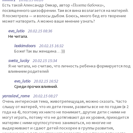
Есть такой Александр Омкар, автор
«Полета бабочки»
,
посвященного шизофрении. Там вся вина возлагается на матерей.
Я посмотрела — и волосы дыбом. Боюсь, много бед его творение
может натворить. А можно ваше мнение узнать?
evo_lutio
20.02.15 08:36
Не читала.
lexkimdoors
20.02.15 16:32
Боже! Так вы женщина… )))
sveta_lucky
20.02.15 15:34
Я не читала, но считаю, что личность ребенка формируется под
влиянием родителей
evo_lutio
20.02.15 16:52
Среди прочих влияний.
yaroslavl_rome
20.02.15 08:27
Очень интересная тема, животрепещущая, можно сказать. Часто
слышу от матерей, что их дети гении, развиты все не по годам (в 2
года на 4), поэтому их никто не понимает, другие дети с ними не
могут играть, потому что не дотягивают до их уровня, приходится
матерям с ними круглосуточно заниматься, но многие не
выдерживают и сдают детей поскорее в группы развития,