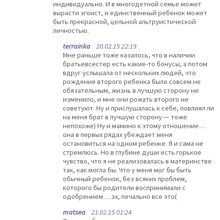
индивидуально. И в многодетной семье может
вырасти эгоист, и единственный ребенок может
быть прекрасной, цельной альтруистической
личностью.
terrainka
20.02.15 22:19
Мне раньше тоже казалось, что в наличии
братьевсестер есть какие-то бонусы, а потом
вдруг услышала от нескольких людей, что
рождение второго ребенка было совсем не
обязательным, жизнь в лучшую сторону не
изменило, и мне они рожать второго не
советуют. Ну и прислушалась к себе, повлиял ли
на меня брат в лучшую сторону — тоже
непохоже) Ну и мамино к этому отношение…
она в первых рядах убеждает меня
остановиться на одном ребенке. Я и сама не
стремлюсь. Но в глубине души есть горькое
чувство, что я не реализовалась в материнстве
так, как могла бы. Что у меня мог бы быть
обычный ребенок, без всяких проблем,
которого бы родители воспринимали с
одобрением… эх, печально все это(
matsea
21.02.15 01:24