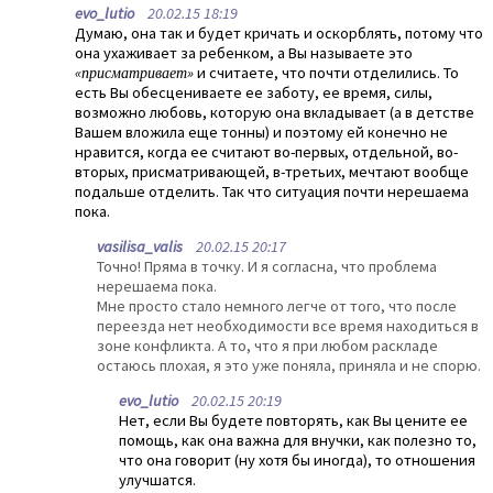
evo_lutio
20.02.15 18:19
Думаю, она так и будет кричать и оскорблять, потому что
она ухаживает за ребенком, а Вы называете это
«присматривает»
и считаете, что почти отделились. То
есть Вы обесцениваете ее заботу, ее время, силы,
возможно любовь, которую она вкладывает (а в детстве
Вашем вложила еще тонны) и поэтому ей конечно не
нравится, когда ее считают во-первых, отдельной, во-
вторых, присматривающей, в-третьих, мечтают вообще
подальше отделить. Так что ситуация почти нерешаема
пока.
vasilisa_valis
20.02.15 20:17
Точно! Пряма в точку. И я согласна, что проблема
нерешаема пока.
Мне просто стало немного легче от того, что после
переезда нет необходимости все время находиться в
зоне конфликта. А то, что я при любом раскладе
остаюсь плохая, я это уже поняла, приняла и не спорю.
evo_lutio
20.02.15 20:19
Нет, если Вы будете повторять, как Вы цените ее
помощь, как она важна для внучки, как полезно то,
что она говорит (ну хотя бы иногда), то отношения
улучшатся.