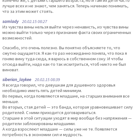
конечно же, с детьми старшего возраста, но и там их дети часто
лучше всех и не знают, чем заняться. Теперь начинаю понимать,
что за этим может стоять.
samlady
20.02.15 08:27
Из чувства вины нельзя выйти через ненависть, из чувства вины
можно выйти только через признание факта своих ограниченных
возможностей.
Спасибо, это очень полезно. Вы понятно объясняете то, что
смутно ощущается. Я как-то раз неожиданно поняла, что пока я
гоняю вину туда-сюда, я варюсь в собственном соку. И чтобы
отсюда выйти, надо как-то так исхитриться, чтоб никто не был
виноват.
siberian_laykee
20.02.15 08:39
Я всегда говорил, что девушкам для душевного здоровья
необходимо иметь пять детей минимум.
Во первых, когда появляются младшие, на старших внимания все
меньше.
Во вторых, стая детей — это банда, которая уравновешивает силу
родителей. С ними приходится договариваться.
Старшие в этой ситуации уходят в мир вообще без напряжения —
родители заблокированы младшими.
А когда взрослеют младшие — силы уже не те. Появляется
потребность в экономии сил и мудрость.