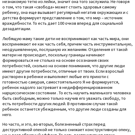
незнакомую тетю из лейки, значит она того заслужила. Не говоря
о том, что такая «свобода» может стоить здоровья самому
ребенку, она еще вызывает регулярный негатив окружающих и с
детства формирует представление о том, что мир – источник
враждебности. То есть дает 100 очков вперед для социальной
дезадаптации.
Любящую маму такие дети не воспринимают как часть мира, они
воспринимают ее как часть себя, причем часть инструментальную,
неодушевленную, послушную их желаниям. Отделения от такой
матери не происходит, поскольку границы начинают
формироваться не столько на основе осознания своих
потребностей, сколько на основе понимания, что другие люди
имеют другие потребности, отличные от твоих. Если взрослый
растворен в ребенке и выполняет любые его прихоти с
готовностью самурая, самостоятельного Я не формируется,
ребенок надолго застревает в недифференцированном
нарциссическом состоянии . То есть научить маленького человека
быть свободным, можно только научив его уважать свободу, то
есть потребности других людей. В противном случае такой
ребенок останется убежденным, что другие люди созданы для
него.
Но часто, и это, во-вторых, болезненный страх перед
деструктивной опекой не только снижает конструктивную опеку,