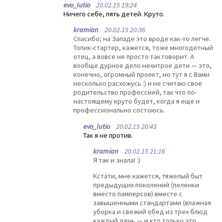
evo_lutio
20.02.15 19:24
Ничего себе, пять детей. Круто.
kramian
20.02.15 20:36
Спасибо; на Западе это вроде как-то легче.
Топик-стартер, кажется, тоже многодетный
отец, а вовсе не просто так говорит. А
вообще дурное дело нехитрое дети — это,
конечно, огромный проект, но тут я с Вами
несколько расхожусь :) и не считаю свое
родительство профессией, так что по-
настоящему круто будет, когда я еще и
профессионально состоюсь.
evo_lutio
20.02.15 20:43
Так я не против.
kramian
20.02.15 21:16
Я так и знала! :)
Кстати, мне кажется, тяжелый быт
предыдущих поколений (пеленки
вместо памперсов) вместе с
завышенными стандартами (влажная
уборка и свежий обед из трех блюд
каждый день — и кто только это