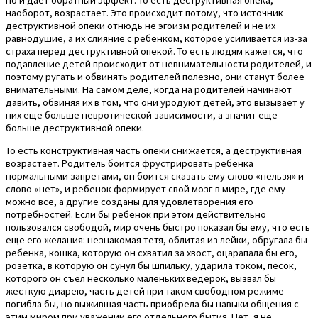
но и дает обратный эффект. То есть деструктивная опека,
наоборот, возрастает. Это происходит потому, что источник
деструктивной опеки отнюдь не эгоизм родителей и не их
равнодушие, а их слияние с ребенком, которое усиливается из-за
страха перед деструктивной опекой. То есть людям кажется, что
подавление детей происходит от невнимательности родителей, и
поэтому ругать и обвинять родителей полезно, они станут более
внимательными. На самом деле, когда на родителей начинают
давить, обвиняя их в том, что они уродуют детей, это вызывает у
них еще больше невротической зависимости, а значит еще
больше деструктивной опеки.
То есть конструктивная часть опеки снижается, а деструктивная
возрастает. Родитель боится фрустрировать ребенка
нормальными запретами, он боится сказать ему слово «нельзя» и
слово «нет», и ребенок формирует свой мозг в мире, где ему
можно все, а другие созданы для удовлетворения его
потребностей. Если бы ребенок при этом действительно
пользовался свободой, мир очень быстро показал бы ему, что есть
еще его желания: незнакомая тетя, облитая из лейки, обругала бы
ребенка, кошка, которую он схватил за хвост, оцарапала бы его,
розетка, в которую он сунул бы шпильку, ударила током, песок,
которого он съел несколько маленьких ведерок, вызвал бы
жесткую диарею, часть детей при таком свободном режиме
погибла бы, но выжившая часть приобрела бы навыки общения с
этим миром при уважении его отдельного бытия. Нет, я не