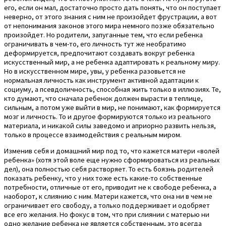
его, если он мал, достаточно просто дать понять, что он поступает
неверно, от этого знания с ним не произойдет фрустрации, а вот
от непонимания законов этого мира немного позже обязательно
произойдет. Но родители, запуганные тем, что если ребенка
ограничивать в чем-то, его личность тут же необратимо
деформируется, предпочитают создавать вокруг ребенка
искусственный мир, а не ребенка адаптировать к реальному миру.
Но в искусственном мире, увы, у ребенка разовьется не
нормальная личность как инструмент активной адаптации к
социуму, а псевдоличность, способная жить только в иллюзиях. Те,
кто думают, что сначала ребенок должен вырасти в теплице,
сильным, а потом уже выйти в мир, не понимают, как формируется
мозг и личность. То и другое формируются только из реального
материала, и никакой силы заведомо и априорно развить нельзя,
только в процессе взаимодействия с реальным миром.
Изменив себя и домашний мир под то, что кажется матери «волей
ребенка» (хотя этой воле еще нужно сформироваться из реальных
дел), она полностью себя растворяет. То есть боязнь родителей
показать ребенку, что у них тоже есть какие-то собственные
потребности, отличные от его, приводит не к свободе ребенка, а
наоборот, к слиянию с ним. Матери кажется, что она ни в чем не
ограничивает его свободу, а только поддерживает и одобряет
все его желания. Но фокус в том, что при слиянии с матерью ни
одно желание ребенка не является собственным, это всегда