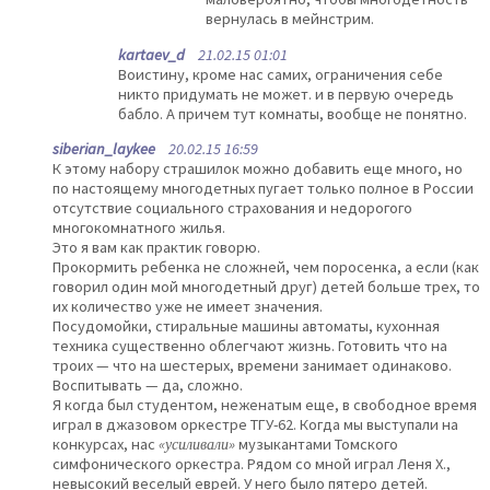
вернулась в мейнстрим.
kartaev_d
21.02.15 01:01
Воистину, кроме нас самих, ограничения себе
никто придумать не может. и в первую очередь
бабло. А причем тут комнаты, вообще не понятно.
siberian_laykee
20.02.15 16:59
К этому набору страшилок можно добавить еще много, но
по настоящему многодетных пугает только полное в России
отсутствие социального страхования и недорогого
многокомнатного жилья.
Это я вам как практик говорю.
Прокормить ребенка не сложней, чем поросенка, а если (как
говорил один мой многодетный друг) детей больше трех, то
их количество уже не имеет значения.
Посудомойки, стиральные машины автоматы, кухонная
техника существенно облегчают жизнь. Готовить что на
троих — что на шестерых, времени занимает одинаково.
Воспитывать — да, сложно.
Я когда был студентом, неженатым еще, в свободное время
играл в джазовом оркестре ТГУ-62. Когда мы выступали на
конкурсах, нас
«усиливали»
музыкантами Томского
симфонического оркестра. Рядом со мной играл Леня Х.,
невысокий веселый еврей. У него было пятеро детей.