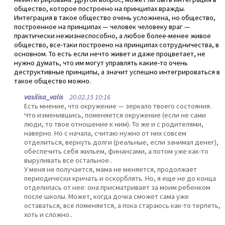
общество, которое построено на принципах вражды.
Интеграция в такое общество очень усложнена, но общество,
построенное на принципах — человек человеку враг —
практически нежизнеспособно, а любое более-менее живое
общество, все-таки построено на принципах сотрудничества, в
основном. То есть если нечто живет и даже процветает, не
нужно думать, что им могут управлять какие-то очень
деструктивные принципы, а значит успешно интегрироваться в
такое общество можно.
vasilisa_valis
20.02.15 10:16
Есть мнение, что окружение — зеркало твоего состояния.
Что изменившись, поменяется окружение (если не сами
люди, то твое отношение к ним). То же и с родителями,
наверно. Но с начала, считаю нужно от них совсем
отделиться, вернуть долги (реальные, если занимал денег),
обеспечить себя жильем, финансами, а потом уже как-то
выруливать все остальное..
У меня не получается, мама не меняется, продолжает
периодически кричать и оскорблять. Но, я еще не до конца
отделилась от нее: она присматривает за моим ребенком
после школы. Может, когда дочка сможет сама уже
оставаться, все поменяется, а пока стараюсь как-то терпеть,
хоть и сложно..