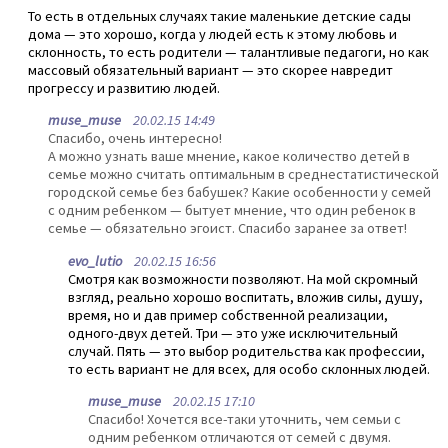
То есть в отдельных случаях такие маленькие детские сады
дома — это хорошо, когда у людей есть к этому любовь и
склонность, то есть родители — талантливые педагоги, но как
массовый обязательный вариант — это скорее навредит
прогрессу и развитию людей.
muse_muse
20.02.15 14:49
Спасибо, очень интересно!
А можно узнать ваше мнение, какое количество детей в
семье можно считать оптимальным в среднестатистической
городской семье без бабушек? Какие особенности у семей
с одним ребенком — бытует мнение, что один ребенок в
семье — обязательно эгоист. Спасибо заранее за ответ!
evo_lutio
20.02.15 16:56
Смотря как возможности позволяют. На мой скромный
взгляд, реально хорошо воспитать, вложив силы, душу,
время, но и дав пример собственной реализации,
одного-двух детей. Три — это уже исключительный
случай. Пять — это выбор родительства как профессии,
то есть вариант не для всех, для особо склонных людей.
muse_muse
20.02.15 17:10
Спасибо! Хочется все-таки уточнить, чем семьи с
одним ребенком отличаются от семей с двумя.