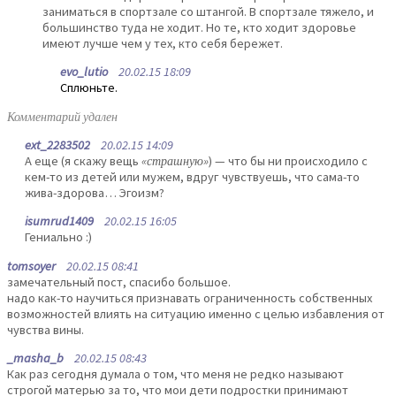
заниматься в спортзале со штангой. В спортзале тяжело, и
большинство туда не ходит. Но те, кто ходит здоровье
имеют лучше чем у тех, кто себя бережет.
evo_lutio
20.02.15 18:09
Сплюньте.
Комментарий удален
ext_2283502
20.02.15 14:09
А еще (я скажу вещь
«страшную»
) — что бы ни происходило с
кем-то из детей или мужем, вдруг чувствуешь, что сама-то
жива-здорова… Эгоизм?
isumrud1409
20.02.15 16:05
Гениально :)
tomsoyer
20.02.15 08:41
замечательный пост, спасибо большое.
надо как-то научиться признавать ограниченность собственных
возможностей влиять на ситуацию именно с целью избавления от
чувства вины.
_masha_b
20.02.15 08:43
Как раз сегодня думала о том, что меня не редко называют
строгой матерью за то, что мои дети подростки принимают