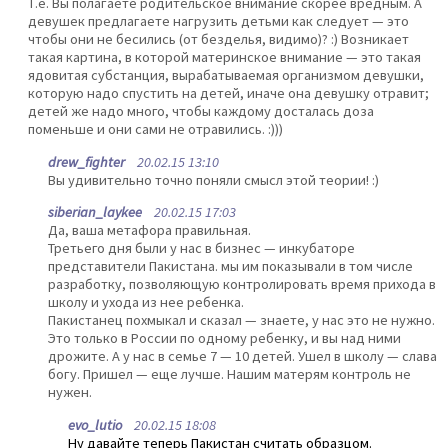
Т.е. Вы полагаете родительское внимание скорее вредным. А
девушек предлагаете нагрузить детьми как следует — это
чтобы они не бесились (от безделья, видимо)? :) Возникает
такая картина, в которой материнское внимание — это такая
ядовитая субстанция, вырабатываемая организмом девушки,
которую надо спустить на детей, иначе она девушку отравит;
детей же надо много, чтобы каждому досталась доза
поменьше и они сами не отравились. :)))
drew_fighter
20.02.15 13:10
Вы удивительно точно поняли смысл этой теории! :)
siberian_laykee
20.02.15 17:03
Да, ваша метафора правильная.
Третьего дня были у нас в бизнес — инкубаторе
представители Пакистана. мы им показывали в том числе
разработку, позволяющую контролировать время прихода в
школу и ухода из нее ребенка.
Пакистанец похмыкал и сказал — знаете, у нас это не нужно.
Это только в России по одному ребенку, и вы над ними
дрожите. А у нас в семье 7 — 10 детей. Ушел в школу — слава
богу. Пришел — еще лучше. Нашим матерям контроль не
нужен.
evo_lutio
20.02.15 18:08
Ну давайте теперь Пакистан считать образцом.