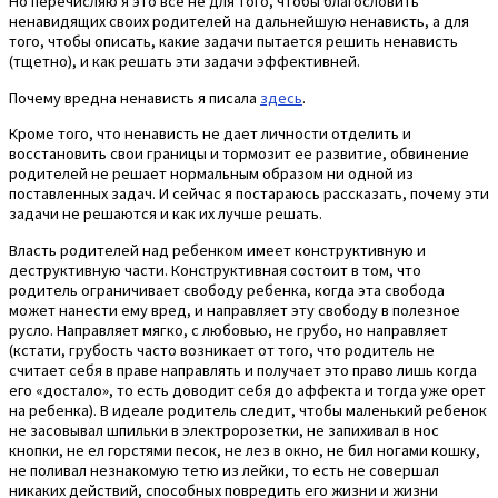
Но перечисляю я это все не для того, чтобы благословить
ненавидящих своих родителей на дальнейшую ненависть, а для
того, чтобы описать, какие задачи пытается решить ненависть
(тщетно), и как решать эти задачи эффективней.
Почему вредна ненависть я писала
здесь
.
Кроме того, что ненависть не дает личности отделить и
восстановить свои границы и тормозит ее развитие, обвинение
родителей не решает нормальным образом ни одной из
поставленных задач. И сейчас я постараюсь рассказать, почему эти
задачи не решаются и как их лучше решать.
Власть родителей над ребенком имеет конструктивную и
деструктивную части. Конструктивная состоит в том, что
родитель ограничивает свободу ребенка, когда эта свобода
может нанести ему вред, и направляет эту свободу в полезное
русло. Направляет мягко, с любовью, не грубо, но направляет
(кстати, грубость часто возникает от того, что родитель не
считает себя в праве направлять и получает это право лишь когда
его «достало», то есть доводит себя до аффекта и тогда уже орет
на ребенка). В идеале родитель следит, чтобы маленький ребенок
не засовывал шпильки в электророзетки, не запихивал в нос
кнопки, не ел горстями песок, не лез в окно, не бил ногами кошку,
не поливал незнакомую тетю из лейки, то есть не совершал
никаких действий, способных повредить его жизни и жизни