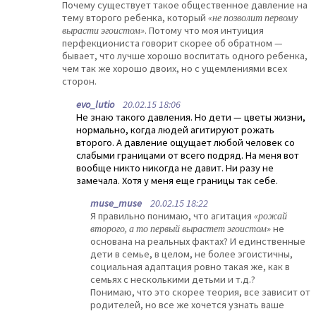
Почему существует такое общественное давление на
тему второго ребенка, который
«не позволит первому
вырасти эгоистом»
. Потому что моя интуиция
перфекциониста говорит скорее об обратном —
бывает, что лучше хорошо воспитать одного ребенка,
чем так же хорошо двоих, но с ущемлениями всех
сторон.
evo_lutio
20.02.15 18:06
Не знаю такого давления. Но дети — цветы жизни,
нормально, когда людей агитируют рожать
второго. А давление ощущает любой человек со
слабыми границами от всего подряд. На меня вот
вообще никто никогда не давит. Ни разу не
замечала. Хотя у меня еще границы так себе.
muse_muse
20.02.15 18:22
Я правильно понимаю, что агитация
«рожай
второго, а то первый вырастет эгоистом»
не
основана на реальных фактах? И единственные
дети в семье, в целом, не более эгоистичны,
социальная адаптация ровно такая же, как в
семьях с несколькими детьми и т.д.?
Понимаю, что это скорее теория, все зависит от
родителей, но все же хочется узнать ваше