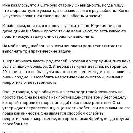
Мне казалось, что я цитирую старину Очевидность, когда пишу,
что старших нужно уважать, а оказалось, что я рву шаблоны. Когда
же успели появиться такие дикие шаблоны и зачем?
К шаблонам, кстати, я отношусь уважительно. К диким нет, но
даже дикие шаблоны просто так не возникают, то есть какую-то
практическую задачу они стараются выполнять.
На мой взгляд, шаблон «во всем виноваты родители» пытается
выполнять три практические задачи.
1.Ограничивать власть родителей, которая до середины 20-го века
была слишком большой. 2. Утверждать культ детства, который до
20-го не то что не был культом, но и сам феномен детства появился
очень поздно. 3. Ослаблять невротические симптомы, снимая с
невротика ответственность.
Проще говоря, мода обвинять во всем родителей появилась не
просто так. Она возникла как противодействие тому беспределу,
который творили (и творят иногда) некоторые родители. Она
утверждает первостепенную ценность ребенка и изначальные его
права как личности. Она является способом ослабить
невротическое напряжение, которое описал Фрейд, когда других
способов нет.