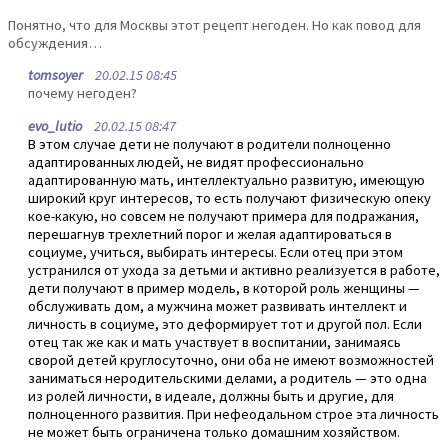
Понятно, что для Москвы этот рецепт негоден. Но как повод для
обсуждения…
tomsoyer
20.02.15 08:45
почему негоден?
evo_lutio
20.02.15 08:47
В этом случае дети не получают в родители полноценно
адаптированных людей, не видят профессионально
адаптированную мать, интеллектуально развитую, имеющую
широкий круг интересов, то есть получают физическую опеку
кое-какую, но совсем не получают примера для подражания,
перешагнув трехлетний порог и желая адаптироваться в
социуме, учиться, выбирать интересы. Если отец при этом
устранился от ухода за детьми и активно реализуется в работе,
дети получают в пример модель, в которой роль женщины —
обслуживать дом, а мужчина может развивать интеллект и
личность в социуме, это деформирует тот и другой пол. Если
отец так же как и мать участвует в воспитании, занимаясь
сворой детей круглосуточно, они оба не имеют возможностей
заниматься неродительскими делами, а родитель — это одна
из ролей личности, в идеале, должны быть и другие, для
полноценного развития. При нефеодальном строе эта личность
не может быть ограничена только домашним хозяйством.