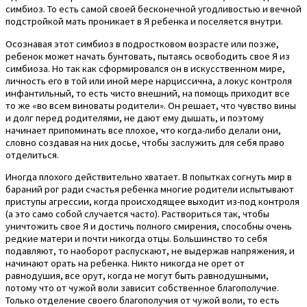
симбиоз. То есть самой своей бесконечной угодливостью и вечной
подстройкой мать проникает в Я ребенка и поселяется внутри.
Осознавая этот симбиоз в подростковом возрасте или позже,
ребенок может начать бунтовать, пытаясь освободить свое Я из
симбиоза. Но так как сформировался он в искусственном мире,
личность его в той или иной мере нарциссична, а локус контроля
инфантильный, то есть чисто внешний, на помощь приходит все
то же «во всем виноваты родители». Он решает, что чувство вины
и долг перед родителями, не дают ему дышать, и поэтому
начинает припоминать все плохое, что когда-либо делали они,
словно создавая на них досье, чтобы заслужить для себя право
отделиться.
Иногда плохого действительно хватает. В попытках согнуть мир в
бараний рог ради счастья ребенка многие родители испытывают
приступы агрессии, когда происходящее выходит из-под контроля
(а это само собой случается часто). Раствориться так, чтобы
уничтожить свое Я и достичь полного смирения, способны очень
редкие матери и почти никогда отцы. Большинство то себя
подавляют, то наоборот распускают, не выдержав напряжения, и
начинают орать на ребенка. Никто никогда не орет от
равнодушия, все орут, когда не могут быть равнодушными,
потому что от чужой воли зависит собственное благополучие.
Только отделение своего благополучия от чужой воли, то есть