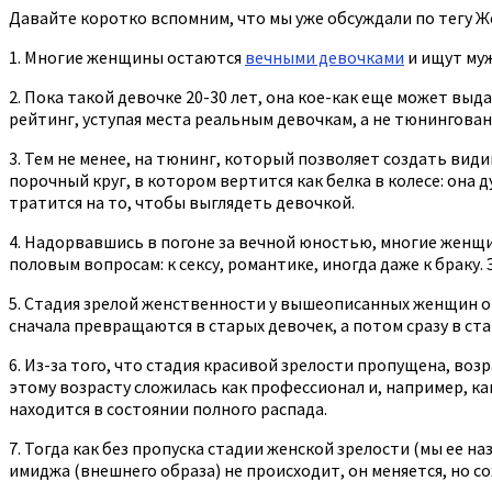
Давайте коротко вспомним, что мы уже обсуждали по тегу Ж
1. Многие женщины остаются
вечными девочками
и ищут муж
2. Пока такой девочке 20-30 лет, она кое-как еще может выд
рейтинг, уступая места реальным девочкам, а не тюнингова
3. Тем не менее, на тюнинг, который позволяет создать вид
порочный круг, в котором вертится как белка в колесе: она
тратится на то, чтобы выглядеть девочкой.
4. Надорвавшись в погоне за вечной юностью, многие женщин
половым вопросам: к сексу, романтике, иногда даже к браку.
5. Стадия зрелой женственности у вышеописанных женщин о
сначала превращаются в старых девочек, а потом сразу в ст
6. Из-за того, что стадия красивой зрелости пропущена, в
этому возрасту сложилась как профессионал и, например, ка
находится в состоянии полного распада.
7. Тогда как без пропуска стадии женской зрелости (мы ее 
имиджа (внешнего образа) не происходит, он меняется, но со