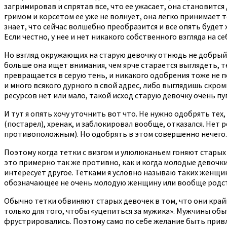
загримировав и спрятав все, что ее ужасает, она становитс
гримом и корсетом ее уже не волнует, она легко принимает т
знает, что сейчас волшебно преобразится и все опять будет
Если честно, у нее и нет никакого собственного взгляда на се
Но взгляд окружающих на старую девочку отнюдь не добрый. 
больше она ищет внимания, чем ярче старается выглядеть, т
превращается в серую тень, и никакого одобрения тоже не 
и много всякого дурного в свой адрес, либо выглядишь скром
ресурсов нет или мало, такой исход старую девочку очень пу
И тут я опять хочу уточнить вот что. Не нужно одобрять тех
(постарел), хренак, и заблокировал вообще, отказался. Нет 
противоположным). Но одобрять в этом совершенно нечего. 
Поэтому когда тетки с визгом и улюлюканьем гоняют старых
это примерно так же противно, как и когда молодые девочк
интересует другое. Тетками я условно называю таких женщин,
обозначающее не очень молодую женщину или вообще родс
Обычно тетки обвиняют старых девочек в том, что они крайне
только для того, чтобы «уцепиться за мужика». Мужчины обы
фрустрировались. Поэтому само по себе желание быть привл