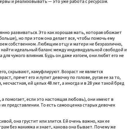
зервы и реализовывать — это уже работа с ресурсом.
оянно развиваться. Это как хорошая мать, которая обожает
больше), но при этом она делает все, чтобы помочь ему
воем собственном. Любящим отцу и матери не безразлично,
ая найти идеальный баланс между индивидуальной свободой и
для чужого влияния. Будь он даже изгоем, они любят его не
его, скрывают, камуфлируют. Возраст не является
т, прячет его и лупит девочку по голове, ругая ее за то,
 несчастная, ей целых 48 лет, а иногда и в 28 уже такой бред
а помогает, если это настоящая любовь), они имеют в
 в их представлении. То есть самооценка старых девочек
ивой, она грустит или злится. Ей очень важно, как ее
трам без макияжа и знает, какова она бывает. Почему же