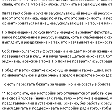
спала, что пила, что ей снилось. Отличить мерцающую явь от
Хвататься обеими руками за ускользающий внешний ресурс — в
вас от этого паника, надо понять, что это зависимость, а 
ориентироваться на внешнее, ускользающее, на то, чем мани
Но перемещение локуса внутрь нередко вызывает фрустраци
какое подключение к ресурсу имиджа, хоть и слабеющее с каж
выглядит, и раздражение на тех, кто навязывает ей важность
Собственно, легкость фрустрации и не дает многим женщина
превращаются в клуш. А в клуш превращаться не хочется. Хот
эйджизма, и сексизма тоже. Но пока не превратились, страшн
Победит в этой схватке с хохочущим лешим та женщина, кото
привлекательной и даже очень в зрелом возрасте можно (даже
То есть перестать бежать за лешим, но и не осесть в болоте
**Посмотрите, чем настройки эго отличаются от работы с ре
вне своей головы (начиная с тела, тело — это уже внешнее),
представлениями и установками. Конечно, без работы с ресу
смысл двигать и поддерживать настройки ради того, чтобы 