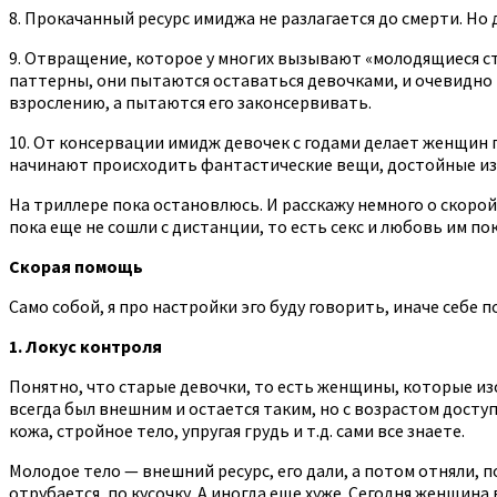
8. Прокачанный ресурс имиджа не разлагается до смерти. Но 
9. Отвращение, которое у многих вызывают «молодящиеся ст
паттерны, они пытаются оставаться девочками, и очевидно
взрослению, а пытаются его законсервивать.
10. От консервации имидж девочек с годами делает женщин 
начинают происходить фантастические вещи, достойные из
На триллере пока остановлюсь. И расскажу немного о скорой
пока еще не сошли с дистанции, то есть секс и любовь им по
Скорая помощь
Само собой, я про настройки эго буду говорить, иначе себе 
1. Локус контроля
Понятно, что старые девочки, то есть женщины, которые изо
всегда был внешним и остается таким, но с возрастом доступ
кожа, стройное тело, упругая грудь и т.д. сами все знаете.
Молодое тело — внешний ресурс, его дали, а потом отняли, 
отрубается, по кусочку. А иногда еще хуже. Сегодня женщина 