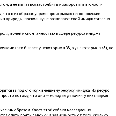
стом, а не пытаться застолбить и заморозить в юности.
м, что в их образах упрямо проигрываются юношеские
ив природы, поскольку не развивают свой имидж согласно
роля, волей и спонтанностью в сфере ресурса имиджа
ками (это бывает у некоторых в 35, а у некоторых в 45), но
орятся за подключку к внешнему ресурсу имиджа. Их ресурс
 просто потому, что они — молодые девочки: у них гладкая
ическим образом. Хвост этой собаки меееедленно
автра опять почти девочку, в зависимости от того, сколько