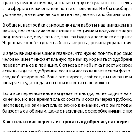
красоту нежной нимфы, и только одну сексуальность — сексу
эти сферы отключены или почти отключены. Им бы вообще на 
увлечены, в чем они не компетентны, всем стало бы значител
В общем, настройки самооценки для работы над имиджем в 
важно, поскольку человек живет в социуме и получает энер
поднимать ее, опускать ее, так как будто у человека открыт
Черепная коробка должна быть закрыта, рычаги управления св
И здесь внимание! Самое главное, что нужно понять про сам
человек имеет инфантильную привычку кормиться одобрением
превратить ее в принцип. С отказа от избытка простых саха
если вы ждете одобрения, если вы часто вешаете свои фото,
сладкой газировкой. Ваше эго жиреет, слабеет, вы никак не
швыряет туда-сюда и на ноги вы встать не можете.
Если все перечисленное вы делаете иногда, но не сидите на 
конечно. Но все время только сосать и сосать через трубочк
насмешек, но вам настолько важно внимание, что вы готовы 
близость с любимым, даже с насилием, с оскорблениями, с пр
Как только вас перестает трогать одобрение, вас перест
И наоборот. Чтобы вас не трогала хула, перестаньте нуждат