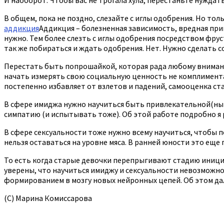
В общем, пока не поздно, слезайте с иглы одобрения. Но тол
аддикция
Аддикция – болезненная зависимость, вредная прив
нужно. Тем более слезть с иглы одобрения посредством фруст
так же побираться и ждать одобрения. Нет. Нужно сделать с
Перестать быть попрошайкой, которая рада любому вниманию
начать измерять свою социальную ценность не комплиментам
постепенно избавляет от взлетов и падений, самооценка ст
В сфере имиджа нужно научиться быть привлекательной(ным
симпатию (и испытывать тоже). Об этой работе подробно я 
В сфере сексуальности тоже нужно всему научиться, чтобы п
нельзя оставаться на уровне мяса. В ранней юности это еще 
То есть когда старые девочки перепрыгивают стадию инициа
уверены, что научиться имиджу и сексуальности невозможно,
формированием в мозгу новых нейронных цепей. Об этом да
(С) Марина Комиссарова