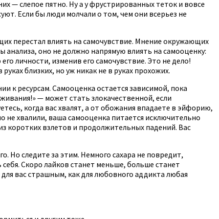
их — слепое пятно. Ну а у фрустрированных теток и вовсе
ют. Если бы люди молчали о том, чем они всерьез не
щих перестал влиять на самочувствие. Мнение окружающих
ы анализа, оно не должно напрямую влиять на самооценку:
его личности, изменив его самочувствие. Это не дело!
руках близких, но уж никак не в руках прохожих.
нии к ресурсам. Самооценка остается зависимой, пока
аживания!» — может стать злокачественной, если
тесь, когда вас хвалят, а от обожания впадаете в эйфорию,
вно не хвалили, ваша самооценка питается исключительно
 из коротких взлетов и продолжительных падений. Вас
о. Но следите за этим. Немного сахара не повредит,
ь себя. Скоро лайков станет меньше, больше станет
 для вас страшным, как для любовного аддикта любая
кормиться и другим тоже.