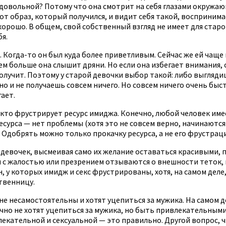
я довольной? Потому что она смотрит на себя глазами окружа
от образ, который получился, и видит себя такой, воспринимае
 хорошо. В общем, свой собственный взгляд не имеет для стар
бя.
Когда-то он был куда более приветливым. Сейчас же ей чаще 
ем больше она слышит дряни. Но если она избегает внимания, 
получит. Поэтому у старой девочки выбор такой: либо выгля
но и не получаешь совсем ничего. Но совсем ничего очень быс
гает.
, кто фрустрирует ресурс имиджа. Конечно, любой человек име
ресурса — нет проблемы (хотя это не совсем верно, начинаютс
Одобрять можно только прокачку ресурса, а не его фрустрац
 девочек, высмеивая само их желание оставаться красивыми, 
и с жалостью или презрением отзываются о внешности теток, 
 у которых имидж и секс фрустрированы, хотя, на самом деле, 
твенницу.
 несамостоятельны и хотят уцепиться за мужика. На самом дел
чно не хотят уцепиться за мужика, но быть привлекательными 
екательной и сексуальной — это правильно. Другой вопрос, 