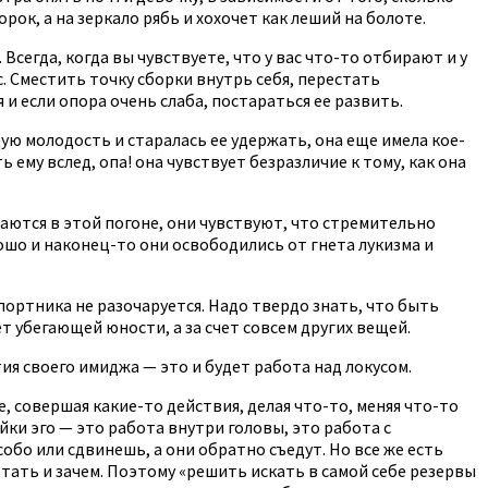
ок, а на зеркало рябь и хохочет как леший на болоте.
сегда, когда вы чувствуете, что у вас что-то отбирают и у
. Сместить точку сборки внутрь себя, перестать
и если опора очень слаба, постараться ее развить.
 молодость и старалась ее удержать, она еще имела кое-
ему вслед, опа! она чувствует безразличие к тому, как она
аются в этой погоне, они чувствуют, что стремительно
рошо и наконец-то они освободились от гнета лукизма и
портника не разочаруется. Надо твердо знать, что быть
ет убегающей юности, а за счет совсем других вещей.
тия своего имиджа — это и будет работа над локусом.
 совершая какие-то действия, делая что-то, меняя что-то
йки эго — это работа внутри головы, это работа с
обо или сдвинешь, а они обратно съедут. Но все же есть
тать и зачем. Поэтому «решить искать в самой себе резервы