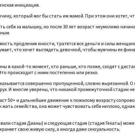
енская инициация.
чину, который мог бы стать им мамой. При этом они хотят, ч
ать себя за малышку, но после 30 лет возраст неумолимо начин
нным.
имость продления юности, тратятся все деньги и силы женщин
 думает, что хочет выглядеть девочкой, чтобы мужчины ее фин
ы в какой-то момент, кто раньше, кто позже, сходят с диста
 Это происходит с ними постепенно или резко.
казывается совершенно пропущенной, словно вырезанной. О н
арух. И многие уверены, что никакой промежуточной стадии не
озраст 50+ и дальнейшее движение к пожилому возрасту сопр
к мать семейства, она может чувствовать себя неплохо, одна
назвали стадия Дианы) и следующая стадия (стадия Гекаты) мо
храняет свою живую силу, а иногда даже сексуальность.