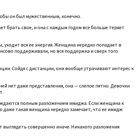
тобы он был мужественным, конечно.
ает брать свое, и она с каждым годом все больше теряет
ы, уходит вся ее энергия. Женщина нередко попадает в
ансово поддерживали, но вся поддержка и сверх того
нции. Сойдя с дистанции, они вообще утрачивают интерес к
ей нет даже представления, она — слепое пятно. Девочки
т.
овождаются полным разложением имиджа. Если женщина к
ко даже такая женщина нередко замечает, что ее имидж
жет выглядеть совершенно иначе. Никакого разложения