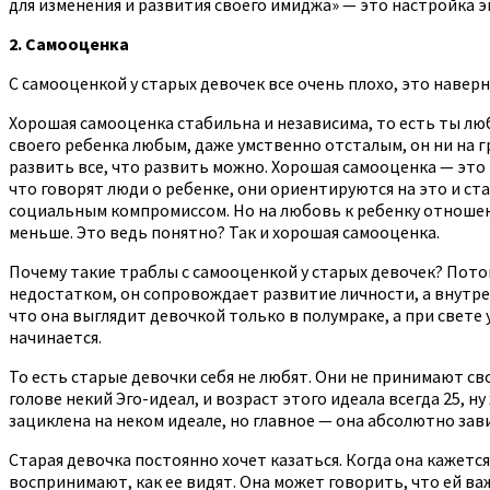
для изменения и развития своего имиджа» — это настройка эг
2. Самооценка
С самооценкой у старых девочек все очень плохо, это навер
Хорошая самооценка стабильна и независима, то есть ты люб
своего ребенка любым, даже умственно отсталым, он ни на гр
развить все, что развить можно. Хорошая самооценка — это
что говорят люди о ребенке, они ориентируются на это и с
социальным компромиссом. Но на любовь к ребенку отношение
меньше. Это ведь понятно? Так и хорошая самооценка.
Почему такие траблы с самооценкой у старых девочек? Потом
недостатком, он сопровождает развитие личности, а внутренн
что она выглядит девочкой только в полумраке, а при свете уж
начинается.
То есть старые девочки себя не любят. Они не принимают с
голове некий Эго-идеал, и возраст этого идеала всегда 25, н
зациклена на неком идеале, но главное — она абсолютно зав
Старая девочка постоянно хочет казаться. Когда она кажется
воспринимают, как ее видят. Она может говорить, что ей важ