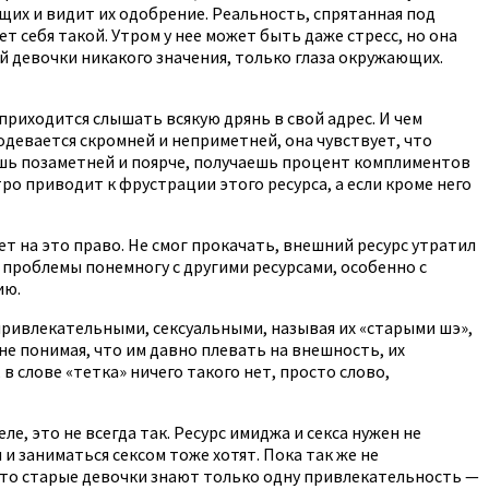
ющих и видит их одобрение. Реальность, спрятанная под
т себя такой. Утром у нее может быть даже стресс, но она
ой девочки никакого значения, только глаза окружающих.
приходится слышать всякую дрянь в свой адрес. И чем
одевается скромней и неприметней, она чувствует, что
дишь позаметней и поярче, получаешь процент комплиментов
тро приводит к фрустрации этого ресурса, а если кроме него
ет на это право. Не смог прокачать, внешний ресурс утратил
я проблемы понемногу с другими ресурсами, особенно с
ию.
привлекательными, сексуальными, называя их «старыми шэ»,
не понимая, что им давно плевать на внешность, их
в слове «тетка» ничего такого нет, просто слово,
е, это не всегда так. Ресурс имиджа и секса нужен не
и заниматься сексом тоже хотят. Пока так же не
что старые девочки знают только одну привлекательность —