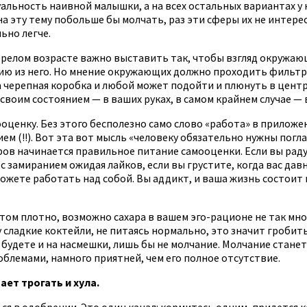
альность наивной малышки, а на всех остальных вариантах у н
эту тему побольше бы молчать, раз эти сферы их не интересу
ьно легче.
зрелом возрасте важно выставить так, чтобы взгляд окружаю
гию из него. Но мнение окружающих должно проходить фильтр
а черепная коробка и любой может подойти и плюнуть в центр 
оим состоянием — в ваших руках, в самом крайнем случае — в 
ооценку. Без этого бесполезно само слово «работа» в приложе
 (!!). Вот эта вот мысль «человеку обязательно нужны погл
ров начинается правильное питание самооценки. Если вы радуе
 с замиранием ожидая лайков, если вы грустите, когда вас да
 можете работать над собой. Вы аддикт, и ваша жизнь состоит
этом плотно, возможно сахара в вашем эго-рационе не так мног
у сладкие коктейли, не питаясь нормально, это значит гробит
будете и на насмешки, лишь бы не молчание. Молчание станет
облемами, намного приятней, чем его полное отсутствие.
ает трогать и хула.
ься в одобрении. Это один канал: кормитесь одним, придется 