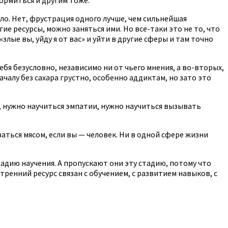
ало. Нет, фрустрация одного лучше, чем сильнейшая
угие ресурсы, можно заняться ими. Но все-таки это не то, что
лые вы, уйду я от вас» и уйти в другие сферы и там точно
я безусловно, независимо ни от чьего мнения, а во-вторых,
алу без сахара грустно, особенно аддиктам, но зато это
 нужно научиться эмпатии, нужно научиться вызывать
аться мясом, если вы — человек. Ни в одной сфере жизни
дию научения. А пропускают они эту стадию, потому что
ренний ресурс связан с обучением, с развитием навыков, с