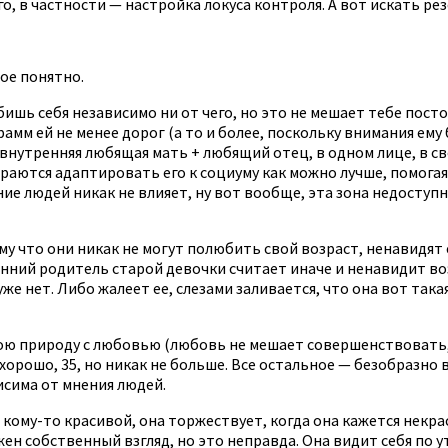
о, в частности — настройка локуса контроля. А вот искать ре
ное понятно.
ишь себя независимо ни от чего, но это не мешает тебе пост
амм ей не менее дорог (а то и более, поскольку внимания ему 
 внутренняя любящая мать + любящий отец, в одном лице, в с
тараются адаптировать его к социуму как можно лучше, помог
 людей никак не влияет, ну вот вообще, эта зона недоступна 
у что они никак не могут полюбить свой возраст, ненавидят 
ий родитель старой девочки считает иначе и ненавидит возрас
е нет. Либо жалеет ее, слезами заливается, что она вот такая,
вою природу с любовью (любовь не мешает совершенствовать, 
у хорошо, 35, но никак не больше. Все остальное — безобразно
исима от мнения людей.
 кому-то красивой, она торжествует, когда она кажется некрас
ен собственный взгляд, но это неправда. Она видит себя по у