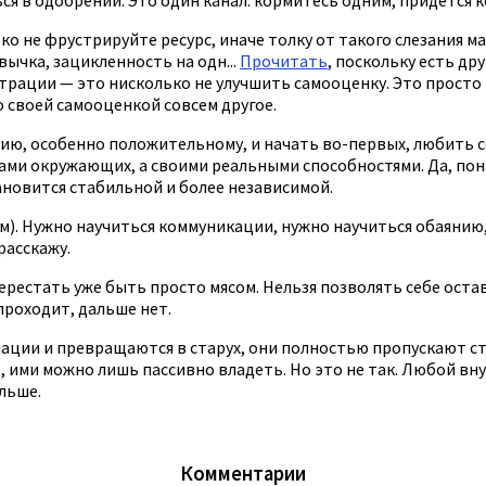
ько не фрустрируйте ресурс, иначе толку от такого слезания м
ычка, зацикленность на одн...
Прочитать
, поскольку есть др
рации — это нисколько не улучшить самооценку. Это просто «з
о своей самооценкой совсем другое.
, особенно положительному, и начать во-первых, любить себ
и окружающих, а своими реальными способностями. Да, понач
ановится стабильной и более независимой.
). Нужно научиться коммуникации, нужно научиться обаянию,
расскажу.
ерестать уже быть просто мясом. Нельзя позволять себе остав
проходит, дальше нет.
ции и превращаются в старух, они полностью пропускают ста
 ими можно лишь пассивно владеть. Но это не так. Любой внут
льше.
Комментарии