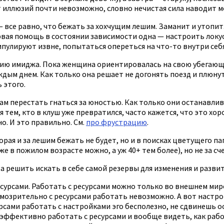
 иллюзий почти невозможно, словно нечистая сила наводит мор
се равно, что бежать за хохчущим лешим. Заманит и утопит. В
первая помощь в состоянии зависимости одна — настроить локус
пулируют извне, попытаться опереться на что-то внутри себя 
ю имиджа. Пока женщина ориентировалась на свою убегающую
дым днем. Как только она решает не догонять поезд и плюнуть 
 этого.
м перестать гнаться за юностью. Как только они останавлив
я тем, кто в клуш уже превратился, часто кажется, что это хо
о. И это правильно. См.
про фрустрацию
.
рая и за лешим бежать не будет, но и в поисках цветущего па
 в пожилом возрасте можно, а уж 40+ тем более), но не за сч
, а решить искать в себе самой резервы для изменения и разви
сурсами. Работать с ресурсами можно только во внешнем мире,
 умозрительно с ресурсами работать невозможно. А вот настро
рсами работать с настройками эго бесполезно, не сдвинешь ос
эффективно работать с ресурсами и вообще видеть, как рабо