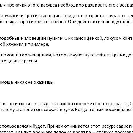
для прокачки этого ресурса необходимо развивать его с возра
арухи» или эротика женщин солидного возраста, связано с те
 выглядят противоестественно. Они действительно идут прот
подобными зловещим мумиям. С их самооценкой, локусом конт
ображения в триллере.
 помощи тем женщинам, которые чувствуют себя старыми девоч
ка еще интересны.
помощь никак не окажешь.
 всех сил хотят выглядеть намного моложе своего возраста, б
 к нему становится все хуже и хуже. Когда-то ими восхищались
попользовался и будет. Причем отнимается этот ресурс садист
встает и видит в зеркале девочку, а завтра — старуху, послез