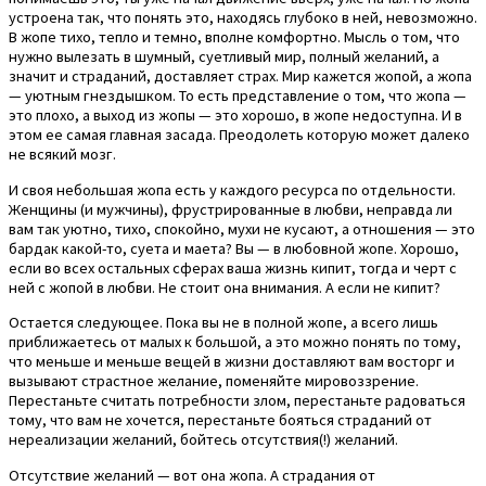
устроена так, что понять это, находясь глубоко в ней, невозможно.
В жопе тихо, тепло и темно, вполне комфортно. Мысль о том, что
нужно вылезать в шумный, суетливый мир, полный желаний, а
значит и страданий, доставляет страх. Мир кажется жопой, а жопа
— уютным гнездышком. То есть представление о том, что жопа —
это плохо, а выход из жопы — это хорошо, в жопе недоступна. И в
этом ее самая главная засада. Преодолеть которую может далеко
не всякий мозг.
И своя небольшая жопа есть у каждого ресурса по отдельности.
Женщины (и мужчины), фрустрированные в любви, неправда ли
вам так уютно, тихо, спокойно, мухи не кусают, а отношения — это
бардак какой-то, суета и маета? Вы — в любовной жопе. Хорошо,
если во всех остальных сферах ваша жизнь кипит, тогда и черт с
ней с жопой в любви. Не стоит она внимания. А если не кипит?
Остается следующее. Пока вы не в полной жопе, а всего лишь
приближаетесь от малых к большой, а это можно понять по тому,
что меньше и меньше вещей в жизни доставляют вам восторг и
вызывают страстное желание, поменяйте мировоззрение.
Перестаньте считать потребности злом, перестаньте радоваться
тому, что вам не хочется, перестаньте бояться страданий от
нереализации желаний, бойтесь отсутствия(!) желаний.
Отсутствие желаний — вот она жопа. А страдания от