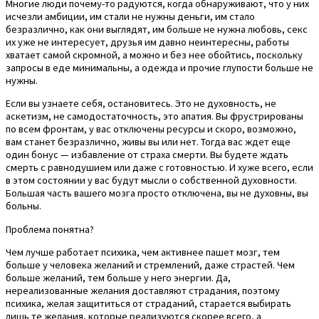
Многие люди почему-то радуются, когда обнаруживают, что у них
исчезли амбиции, им стали не нужны деньги, им стало
безразлично, как они выглядят, им больше не нужна любовь, секс
их уже не интересует, друзья им давно неинтересны, работы
хватает самой скромной, а можно и без нее обойтись, поскольку
запросы в еде минимальны, а одежда и прочие глупости больше не
нужны.
Если вы узнаете себя, остановитесь. Это не духовность, не
аскетизм, не самодостаточность, это апатия. Вы фрустрированы
по всем фронтам, у вас отключены ресурсы и скоро, возможно,
вам станет безразлично, живы вы или нет. Тогда вас ждет еще
один бонус — избавление от страха смерти. Вы будете ждать
смерть с равнодушием или даже с готовностью. И хуже всего, если
в этом состоянии у вас будут мысли о собственной духовности.
Большая часть вашего мозга просто отключена, вы не духовны, вы
больны.
Проблема понятна?
Чем лучше работает психика, чем активнее пашет мозг, тем
больше у человека желаний и стремлений, даже страстей. Чем
больше желаний, тем больше у него энергии. Да,
нереализованные желания доставляют страдания, поэтому
психика, желая защититься от страданий, старается выбирать
лишь те желания, которые реализуются скорее всего, а