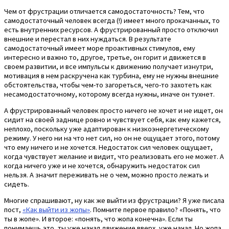
Чем от фрустрации отличается самодостаточность? Тем, что
самодостаточный человек всегда (!) имеет много прокачанных, то
есть внутренних ресурсов. А фрустрированный просто отключил
внешние и перестал в них нуждаться. В результате
самодостаточный имеет море проактивных стимулов, ему
интересно и важно то, другое, третье, он горит и движется в
своем развитии, и все импульсы к движению получает изнутри,
мотивация в нем раскручена как турбина, ему не нужны внешние
обстоятельства, чтобы чем-то загореться, чего-то захотеть как
несамодостаточному, которому всегда нужны, иначе он тухнет.
А фрустрированный человек просто ничего не хочет и не ищет, он
сидит на своей заднице ровно и чувствует себя, как ему кажется,
неплохо, поскольку уже адаптирован к низкоэнергетическому
режиму. У него ни на что нет сил, но он не ощущает этого, потому
что ему ничего и не хочется. Недостаток сил человек ощущает,
когда чувствует желание и видит, что реализовать его не может. А
когда ничего уже и не хочется, обнаружить недостаток сил
нельзя. А значит переживать не о чем, можно просто лежать и
сидеть.
Многие спрашивают, ну как же выйти из фрустрации? Я уже писала
пост,
«Как выйти из жопы»
. Помните первое правило? «Понять, что
ты в жопе». И второе: «понять, что жопа конечна». Если ты
понимаешь это, ты уже начал движение вверх, уже начал. Но жопа