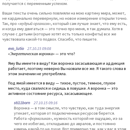
получается с переменным успехом.
Ваши тексты очень сильно повлияли на мою картину мира, может,
не кардинально перевернули, но новое измерение открыли точно.
Так, про
«мудрый организм»
, который сам лучше знает, что ему есть,
и когда ему двигаться — это точно про меня, я так думала. Хотя в
случае с детьми (которые хотят есть только конфеты) все же
чувствовала какой-то подвох. Спасибо, что пишете.
evo_lutio
27.10.15 09:08
«Энергетическая воронка»
— это что?
Яму Вы имеете в виду? Как воронка засасывающая и аддикция
работает, поэтому неверно Вы назвали все же. Я такого слова в
этом значении не употребляла.
Под ямой имеется в виду — тихое, пустое, темное, глухое
место, куда свалился и сидишь в ловушке. А воронка — это
активное состояние ресурса, засасывающее.
sti11born
27.10.15 09:16
Воронка — в том смысле, что чувствую, как туда энергия
утекает, которая от подключенных ресурсов берется.
Работа
«формальная»
, нужность которой не ощущаю, из-за
чего ее избегаю, откладываю до авралов, и постоянно
камень какой-то на душе. Вот примерно так, как у вас в этом