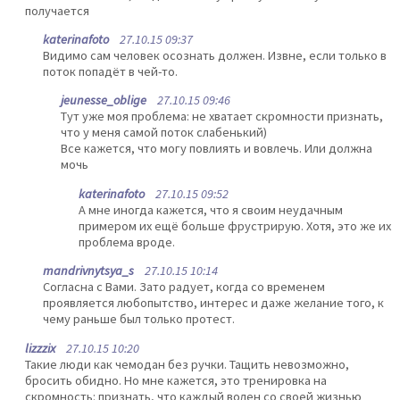
получается
katerinafoto
27.10.15 09:37
Видимо сам человек осознать должен. Извне, если только в
поток попадёт в чей-то.
jeunesse_oblige
27.10.15 09:46
Тут уже моя проблема: не хватает скромности признать,
что у меня самой поток слабенький)
Все кажется, что могу повлиять и вовлечь. Или должна
мочь
katerinafoto
27.10.15 09:52
А мне иногда кажется, что я своим неудачным
примером их ещё больше фрустрирую. Хотя, это же их
проблема вроде.
mandrivnytsya_s
27.10.15 10:14
Согласна с Вами. Зато радует, когда со временем
проявляется любопытство, интерес и даже желание того, к
чему раньше был только протест.
lizzzix
27.10.15 10:20
Такие люди как чемодан без ручки. Тащить невозможно,
бросить обидно. Но мне кажется, это тренировка на
скромность: признать, что каждый волен со своей жизнью