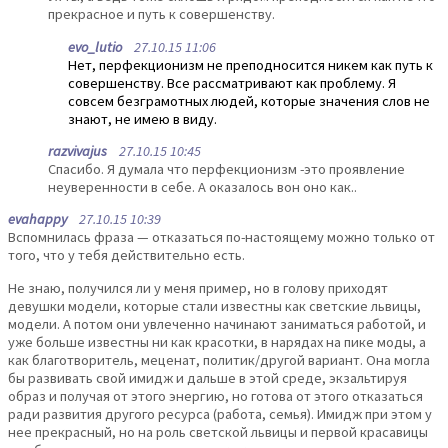
прекрасное и путь к совершенству.
evo_lutio
27.10.15 11:06
Нет, перфекционизм не преподносится никем как путь к
совершенству. Все рассматривают как проблему. Я
совсем безграмотных людей, которые значения слов не
знают, не имею в виду.
razvivajus
27.10.15 10:45
Спасибо. Я думала что перфекционизм -это проявление
неуверенности в себе. А оказалось вон оно как..
evahappy
27.10.15 10:39
Вспомнилась фраза — отказаться по-настоящему можно только от
того, что у тебя действительно есть.
Не знаю, получился ли у меня пример, но в голову приходят
девушки модели, которые стали известны как светские львицы,
модели. А потом они увлеченно начинают заниматься работой, и
уже больше известны ни как красотки, в нарядах на пике моды, а
как благотворитель, меценат, политик/другой вариант. Она могла
бы развивать свой имидж и дальше в этой среде, экзальтируя
образ и получая от этого энергию, но готова от этого отказаться
ради развития другого ресурса (работа, семья). Имидж при этом у
нее прекрасный, но на роль светской львицы и первой красавицы