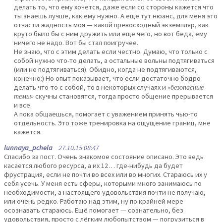
делать то, что ему хочется, даже если со стороны кажется что
ты знаешь лучше, как ему нужно. А еще тут нюанс, для меня это
отчасти жадность моя — какой превосходный экземпляр, как
круто было бы с ним дружить или еще чего, но вот беда, ему
ничего не надо. Вот бы стал поигручее.
Не знаю, что с этим делать если честно. Думаю, что только с
собой нужно что-то делать, а остальные вольны подтягиваться
(или не подтягиваться). Обидно, когда не подтягиваются,
конечно:) Но опыт показывает, что если достаточно бодро
делать что-то с собой, то в некоторых случаях и
«безопасные
темы»
скучны становятся, тогда просто общение прерывается
и все.
А пока общаешься, помогает с уважением принять чью-то
отдельность. Это тоже тренировка на ощущение границ, мне
кажется.
lunnaya_pchela
27.10.15 08:47
Спасибо за пост. Очень знакомое состояние описано. Это ведь
касается любого ресурса, а их 12… где-нибудь да будет
фрустрация, если не почти во всех или во многих. Стараюсь их у
себя усечь. У меня есть сферы, которыми много занимаюсь по
необходимости, а настоящего удовольствия почти не получаю,
или очень редко. Работаю над этим, ну по крайней мере
осознавать стараюсь. Ещё помогает — сознательно, без
удовольствия, просто с лёгким любопытством — погрузиться в