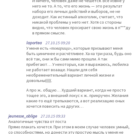
И ничего, человек даже не чешется. Все извне у
него не то. А то, что его жизнь — это результат
набора его личных действий и выборов, не не
доходит. Как истинный алкоголик, считает, что
никакой проблемы у него нет. Хотя со стороны
видно, что человек просирает свою жизнь в п***ду
в прямом смысле.
laportea
27.10.15 09:28
У меня есть
«товарищи»
, которые призывают меня
быть циничнее и расчётливее. Ха-ха три раза, будь оно
всё так, они ж бы сами мимо прошли. А так
прибегают… У некоторых, как я выражаюсь, любилка
не работает воааще. Нашли для себя
необременительный вариант личной жизни и
довольны(((((.
А про ж.. общую… Худший вариант, когда не просто
тощее эго, а внешний локус к ж.. прикручен. Желания
какие-то ещё трепыхаются, а вот реализацию оных
хочется повесить на других…
jeunesse_oblige
27.10.15 09:33
Аналогичные чувства от поста
Прямо плакать хочется. При этом в моем случае человек умный,
со способностями, но донести эту простую мысль у меня не