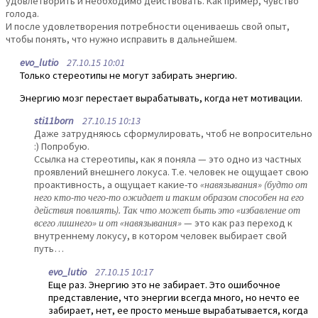
удовлетворить и необходимо действовать. Как пример, чувство
голода.
И после удовлетворения потребности оцениваешь свой опыт,
чтобы понять, что нужно исправить в дальнейшем.
evo_lutio
27.10.15 10:01
Только стереотипы не могут забирать энергию.
Энергию мозг перестает вырабатывать, когда нет мотивации.
sti11born
27.10.15 10:13
Даже затрудняюсь сформулировать, чтоб не вопросительно
:) Попробую.
Ссылка на стереотипы, как я поняла — это одно из частных
проявлений внешнего локуса. Т.е. человек не ощущает свою
проактивность, а ощущает какие-то
«навязывания» (будто от
него кто-то чего-то ожидает и таким образом способен на его
действия повлиять). Так что может быть это «избавление от
всего лишнего» и от «навязывания»
— это как раз переход к
внутреннему локусу, в котором человек выбирает свой
путь…
evo_lutio
27.10.15 10:17
Еще раз. Энергию это не забирает. Это ошибочное
представление, что энергии всегда много, но нечто ее
забирает, нет, ее просто меньше вырабатывается, когда