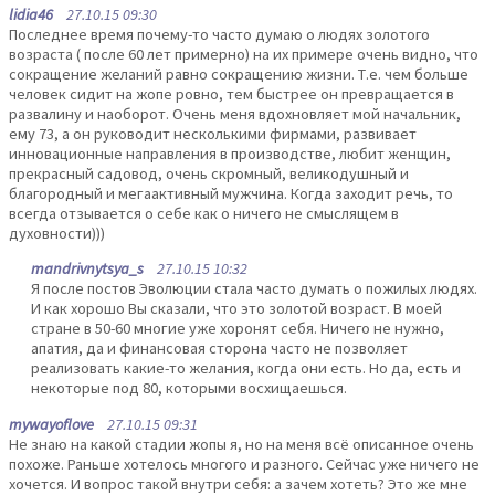
lidia46
27.10.15 09:30
Последнее время почему-то часто думаю о людях золотого
возраста ( после 60 лет примерно) на их примере очень видно, что
сокращение желаний равно сокращению жизни. Т.е. чем больше
человек сидит на жопе ровно, тем быстрее он превращается в
развалину и наоборот. Очень меня вдохновляет мой начальник,
ему 73, а он руководит несколькими фирмами, развивает
инновационные направления в производстве, любит женщин,
прекрасный садовод, очень скромный, великодушный и
благородный и мегаактивный мужчина. Когда заходит речь, то
всегда отзывается о себе как о ничего не смыслящем в
духовности)))
mandrivnytsya_s
27.10.15 10:32
Я после постов Эволюции стала часто думать о пожилых людях.
И как хорошо Вы сказали, что это золотой возраст. В моей
стране в 50-60 многие уже хоронят себя. Ничего не нужно,
апатия, да и финансовая сторона часто не позволяет
реализовать какие-то желания, когда они есть. Но да, есть и
некоторые под 80, которыми восхищаешься.
mywayoflove
27.10.15 09:31
Не знаю на какой стадии жопы я, но на меня всё описанное очень
похоже. Раньше хотелось многого и разного. Сейчас уже ничего не
хочется. И вопрос такой внутри себя: а зачем хотеть? Это же мне