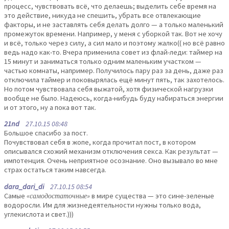
процесс, чувствовать всё, что делаешь; выделить себе время на
это действие, никуда не спешить, убрать все отвлекающие
факторы, и не заставлять себя делать долго — а только маленький
промежуток времени. Например, у меня с уборкой так. Вот не хочу
и всё, только через силу, а сил мало и поэтому жалко(( но всё равно
ведь надо как-то. Вчера применила совет из флай-леди: таймер на
15 минут и заниматься только одним маленьким участком —
частью комнаты, например. Получилось пару раз за день, даже раз
отключила таймер и поковырялась ещё минут пять, так захотелось.
Но потом чувствовала себя выжатой, хотя физической нагрузки
вообще не было. Надеюсь, когда-нибудь буду набираться энергии
и от этого, ну а пока вот так.
21nd
27.10.15 08:48
Большое спасибо за пост.
Почувствовал себя в жопе, когда прочитал пост, в котором
описывался схожий механизм отключения секса. Как результат —
импотенция. Очень неприятное осознание. Оно вызывало во мне
страх остаться таким навсегда.
dara_dari_di
27.10.15 08:54
Самые
«самодостаточные»
в мире существа — это сине-зеленые
водоросли. Им для жизнедеятельности нужны только вода,
углекислота и свет.)))