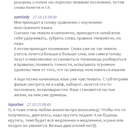
разогрева, а потом «на скорости»
впаиваю посложнее, потом
снова полегче и т.п.
samlady
27.10.15 09:30
Мне приходит в голову сравнение с изучением
иностранного языка.
Сначала так тяжело и непонятно, приходится силой воли
себя удерживать, зубрить слова, правила. Неприятно, но
надо.
А потом приходит понимание. Слова уже не так тяжело
учатся, хочется больше и больше слов, они сами в голову
лезут и невозможно остановиться. Начинаешь разбираться
в правилах, понимать тонкости, испытывать огромное
удовольствие от того, что ты умеешь пользоваться языком.
А еще позже начинаешь язык уже чувствовать. С субтитрами
фильм смотреть не в кайф, наборот, хочется что-то
посложнее, позаковыристее. Язык становится частью
жизни, на нем уже думаешь.
laportea
27.10.15 09:43
О, я тоже очень люблю аналогии про велосипед). Чтобы что-то
получилось, двигалось, надо крутить педали. А не будешь
крутить, темп будет всё медленнее и медленнее, и рано или
поздно он завалится. Вечных двигателей нет))).