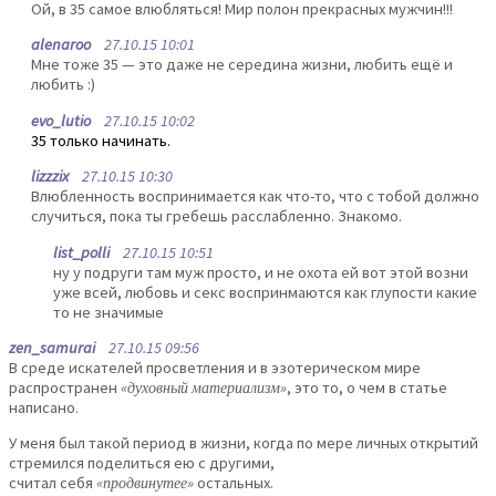
Ой, в 35 самое влюбляться! Мир полон прекрасных мужчин!!!
alenaroo
27.10.15 10:01
Мне тоже 35 — это даже не середина жизни, любить ещё и
любить :)
evo_lutio
27.10.15 10:02
35 только начинать.
lizzzix
27.10.15 10:30
Влюбленность воспринимается как что-то, что с тобой должно
случиться, пока ты гребешь расслабленно. Знакомо.
list_polli
27.10.15 10:51
ну у подруги там муж просто, и не охота ей вот этой возни
уже всей, любовь и секс воспринмаются как глупости какие
то не значимые
zen_samurai
27.10.15 09:56
В среде искателей просветления и в эзотерическом мире
распространен
«духовный материализм»
, это то, о чем в статье
написано.
У меня был такой период в жизни, когда по мере личных открытий
стремился поделиться ею с другими,
считал себя
«продвинутее»
остальных.