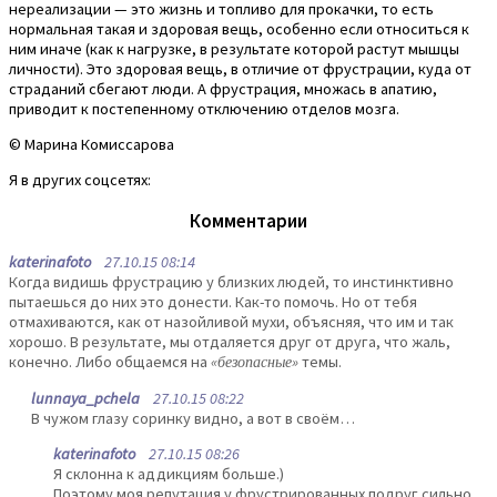
нереализации — это жизнь и топливо для прокачки, то есть
нормальная такая и здоровая вещь, особенно если относиться к
ним иначе (как к нагрузке, в результате которой растут мышцы
личности). Это здоровая вещь, в отличие от фрустрации, куда от
страданий сбегают люди. А фрустрация, множась в апатию,
приводит к постепенному отключению отделов мозга.
© Марина Комиссарова
Я в других соцсетях:
Комментарии
katerinafoto
27.10.15 08:14
Когда видишь фрустрацию у близких людей, то инстинктивно
пытаешься до них это донести. Как-то помочь. Но от тебя
отмахиваются, как от назойливой мухи, объясняя, что им и так
хорошо. В результате, мы отдаляется друг от друга, что жаль,
конечно. Либо общаемся на
«безопасные»
темы.
lunnaya_pchela
27.10.15 08:22
В чужом глазу соринку видно, а вот в своём…
katerinafoto
27.10.15 08:26
Я склонна к аддикциям больше.)
Поэтому моя репутация у фрустрированных подруг сильно