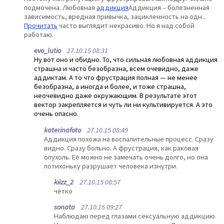
подмочена. Любовная
аддикция
Аддикция – болезненная
зависимость, вредная привычка, зацикленность на одн...
Прочитать
часто выглядит некрасиво. Но я над собой
работаю.
evo_lutio
27.10.15 08:31
Ну вот оно и обидно. То, что сильная любовная аддикция
страшна и часто безобразна, всем очевидно, даже
аддиктам. А то что фрустрация полная — не менее
безобразна, а иногда и более, и тоже страшна,
неочевидно даже окружающим. В результате этот
вектор закрепляется и чуть ли ни культивируется. А это
очень опасно.
katerinafoto
27.10.15 08:49
Аддикция похожа на воспалительные процесс. Сразу
видно. Сразу больно. А фрустрация, как раковая
опухоль. Её можно не замечать очень долго, но она
потихоньку разрушает человека изнутри.
kiizz_2
27.10.15 08:57
чётко
sonata
27.10.15 09:27
Наблюдаю перед глазами сексуальную аддикцию.