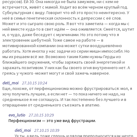
ресурсов). Ей 30. Она никогда не была замужем, ни с кем не
встречается, живёт с мамой. Ходит во всём черном круглый год.
Субкультурная с виду. Говорит что ей это просто неинтересно. У
неё в семье генетическая склонность к депрессии с её слов.
Может и это сыграло свою роль. Я вот что заметила — когда мы с
ней вместе куда-то в свет идём — она оживляется. Смеётся, шутит
и, о чудо, даже беседует с мужчинами. Но это потому что я
электровеник шебутной. Тоже самое на работе — в
мотивированной компании она может сутки воодушевлённо
работать. Хотя иногла у нас задачи из серии мишн импоссибл. Но
мы их решаем всё же. Возможно таким Каям нужны Герды из
ближайшего окружения, чтобы заряжать своей энергетикой и
заражать позитивом. У них как бы своего огня внутреннего нет. А
греясь у чужого -может могут и свой зажечь наверное.
deti_moi
27.10.15 10:24
Еще, похоже, от перфекционизма можно фрустрироваться: мол, я
хочу получить лучшее, а если нет — то пока ничего не надо, на
средненькое я не соглашусь. И так постепенно без лучшего и в
отвращении от средненького съезжать в апатию.
evo_lutio
27.10.15 10:29
Перфекционизм — это уже вид фрустрации.
deti_moi
27.10.15 10:39
Ух ты, а ведь тоже сплошь и рядом преподносится как нечто