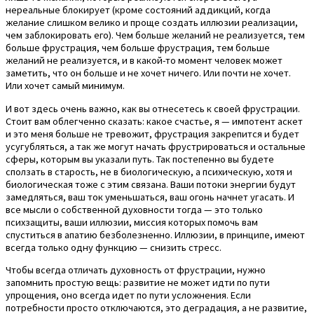
нереальные блокирует (кроме состояний аддикций, когда
желание слишком велико и проще создать иллюзии реализации,
чем заблокировать его). Чем больше желаний не реализуется, тем
больше фрустрация, чем больше фрустрация, тем больше
желаний не реализуется, и в какой-то момент человек может
заметить, что он больше и не хочет ничего. Или почти не хочет.
Или хочет самый минимум.
И вот здесь очень важно, как вы отнесетесь к своей фрустрации.
Стоит вам облегченно сказать: какое счастье, я — импотент аскет
и это меня больше не тревожит, фрустрация закрепится и будет
усугубляться, а так же могут начать фрустрироваться и остальные
сферы, которым вы указали путь. Так постепенно вы будете
сползать в старость, не в биологическую, а психическую, хотя и
биологическая тоже с этим связана. Ваши потоки энергии будут
замедляться, ваш ток уменьшаться, ваш огонь начнет угасать. И
все мысли о собственной духовности тогда — это только
психзащиты, ваши иллюзии, миссия которых помочь вам
спуститься в апатию безболезненно. Иллюзии, в принципе, имеют
всегда только одну функцию — снизить стресс.
Чтобы всегда отличать духовность от фрустрации, нужно
запомнить простую вещь: развитие не может идти по пути
упрощения, оно всегда идет по пути усложнения. Если
потребности просто отключаются, это деградация, а не развитие,