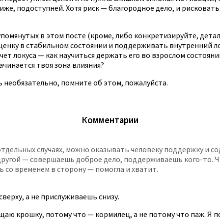
же, подоступней. Хотя риск — благородное дело, и рисковать
упомянутых в этом посте (кроме, либо конкретизируйте, дет
оценку в стабильном состоянии и поддерживать внутренний л
счет локуса — как научиться держать его во взрослом состоян
ачинается твоя зона влияния?
 необязательно, помните об этом, пожалуйста.
Комментарии
тдельных случаях, можно оказывать человеку поддержку и со
другой — совершаешь доброе дело, поддерживаешь кого-то. Ч
шь со временем в сторону — помогла и хватит.
верху, а не прислуживаешь снизу.
щаю крошку, потому что — кормилец, а не потому что паж. Я 