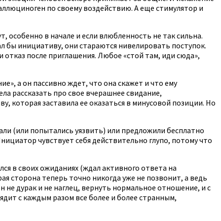
аллюциноген по своему воздействию. А еще стимулятор и
т, особенно в начале и если влюбленность не так сильна.
ал бы инициативу, они стараются нивелировать поступок.
и отказ после приглашения. Любое «стой там, иди сюда»,
е», а он пассивно ждет, что она скажет и что ему
ела рассказать про свое вчерашнее свидание,
у, которая заставила ее оказаться в минусовой позиции. Но
угали (или попытались уязвить) или предложили бесплатно
 Инициатор чувствует себя действительно глупо, потому что
улся в своих ожиданиях (ждал активного ответа на
рая сторона теперь точно никогда уже не позвонит, а ведь
 не дурак и не наглец, вернуть нормальное отношение, и с
лядит с каждым разом все более и более странным,