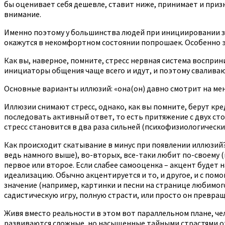
бы оценивает себя дешевле, ставит ниже, принимает и приз
внимание.
Именно поэтому у большинства людей при инициировании знак
окажутся в некомфортном состоянии попрошаек. Особенно э
Как вы, наверное, помните, стресс нервная система восприн
инициаторы общения чаще всего и идут, и поэтому сваливаю
Основные варианты иллюзий: «она(он) давно смотрит на меня
Иллюзии снимают стресс, однако, как вы помните, берут кре
последовать активный ответ, то есть притяжение с двух стор
стресс становится в два раза сильней (психофизиологически
Как происходит скатывание в минус при появлении иллюзий? 
ведь намного выше), во-вторых, все-таки любит по-своему (и
первое или второе. Если слабее самооценка – акцент будет н
идеализацию. Обычно акцентируется и то, и другое, и с п
значение (например, картинки и песни на странице любимо
садистическую игру, полную страсти, или просто он превра
Живя вместо реальности в этом вот параллельном плане, чел
развиваются сложные, но насыщенные тайными страстями от