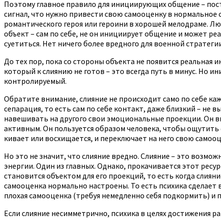
Поэтому главное правило для инициирующих общение – посто
сигнал, что нужно привести свою самооценку в нормальное
романтического героя или героини в хорошей мелодраме. Любо
объект – сам по себе, не он инициирует общение и может реа
суетиться. Нет ничего более вредного для военной стратегии 
До тех пор, пока со стороны объекта не появится реальная и
который к слиянию не готов – это всегда путь в минус. Но и
контролируемый.
Обратите внимание, слияние не происходит само по себе ка
сепарация, то есть сам по себе контакт, даже близкий – не в
навешивать на другого свои эмоциональные проекции. Он вы
активным. Он пользуется образом человека, чтобы ощутить с
кивает или восхищается, и переключает на него свою самооц
Но это не значит, что слияние вредно. Слияние – это возмо
энергии. Один из главных. Однако, прокачивается этот ресу
становится объектом для его проекций, то есть когда слияни
самооценка нормально настроены. То есть психика сделает в
плохая самооценка (требуя немедленно себя подкормить) и пл
Если слияние несимметрично, психика в целях достижения ра