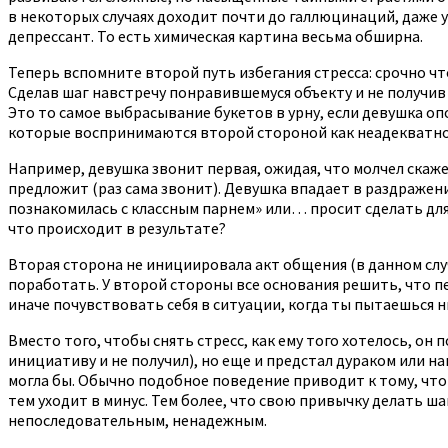
в некоторых случаях доходит почти до галлюцинаций, даже 
депрессант. То есть химическая картина весьма обширна.
Теперь вспомните второй путь избегания стресса: срочно чт
Сделав шаг навстречу понравившемуся объекту и не получи
Это то самое выбрасывание букетов в урну, если девушка опо
которые воспринимаются второй стороной как неадекватно
Например, девушка звонит первая, ожидая, что молчел скажет
предложит (раз сама звонит). Девушка впадает в раздражени
познакомилась с классным парнем» или… просит сделать для 
что происходит в результате?
Вторая сторона не инициировала акт общения (в данном случ
поработать. У второй стороны все основания решить, что пе
иначе почувствовать себя в ситуации, когда ты пытаешься
Вместо того, чтобы снять стресс, как ему того хотелось, он
инициативу и не получил), но еще и предстал дураком или на
могла бы. Обычно подобное поведение приводит к тому, что 
тем уходит в минус. Тем более, что свою привычку делать ша
непоследовательным, ненадежным.