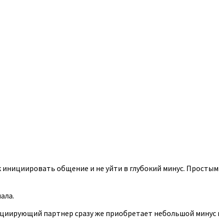
к инициировать общение и не уйти в глубокий минус. Простыми
ала.
иирующий партнер сразу же приобретает небольшой минус в п