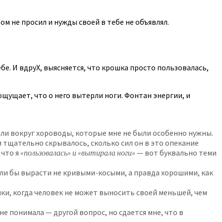
ом не просил и нужды своей в тебе не объявлял.
ебе. И вдруХ, выясняется, что крошка просто пользовалась,
щущает, что о него вытерли ноги. Фонтан энергии, и
или вокруг хороводы, которые мне не были особенно нужны.
и тщательно скрывалось, сколько сил он в это опекание
 что я
«пользовалась» и «вытирала ноги»
— вот буквально теми
гли бы вырасти не кривыми-косыми, а правда хорошими, как
нки, когда человек не может выносить своей меньшей, чем
 не понимала — другой вопрос, но сдается мне, что в