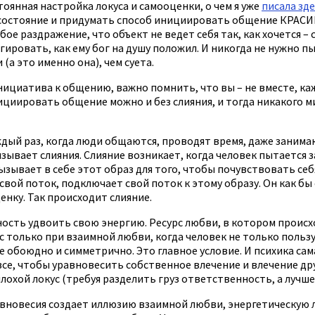
янная настройка локуса и самооценки, о чем я уже
писала зд
 состояние и придумать способ инициировать общение КРАСИВ
е раздражение, что объект не ведет себя так, как хочется – 
гировать, как ему бог на душу положил. И никогда не нужно п
(а это именно она), чем суета.
нициатива к общению, важно помнить, что вы – не вместе, каж
нициировать общение можно и без слияния, и тогда никакого м
ждый раз, когда люди общаются, проводят время, даже занима
ызывает слияния. Слияние возникает, когда человек пытается з
зывает в себе этот образ для того, чтобы почувствовать себ
вой поток, подключает свой поток к этому образу. Он как бы
енку. Так происходит слияние.
жность удвоить свою энергию. Ресурс любви, в котором проис
рс только при взаимной любви, когда человек не только польз
е обоюдно и симметрично. Это главное условие. И психика сам
се, чтобы уравновесить собственное влечение и влечение друг
охой локус (требуя разделить груз ответственность, а лучше 
вновесия создает иллюзию взаимной любви, энергетическую ля