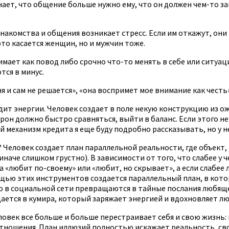
нает, что общение больше нужно ему, что он должен чем-то 
омства и общения возникает стресс. Если им откажут, они по
то касается женщин, но и мужчин тоже.
имает как повод либо срочно что-то менять в себе или ситуа
тся в минус.
 и сам не решается», «она воспримет мое внимание как честь»
дит энергии. Человек создает в поле некую конструкцию из о
он должно быстро сравняться, выйти в баланс. Если этого не п
й механизм кредита я еще буду подробно рассказывать, но у н
Человек создает план параллельной реальности, где объект, в
наче слишком грустно). В зависимости от того, что слабее у ч
а «любит по-своему» или «любит, но скрывает», а если слабее 
омощью этих инструментов создается параллельный план, в к
го в социальной сети превращаются в тайные послания любящ
щается в кумира, который заряжает энергией и вдохновляет л
овек все больше и больше перестраивает себя и свою жизнь: в
ношения. План иллюзий полностью искажает реальность, сво