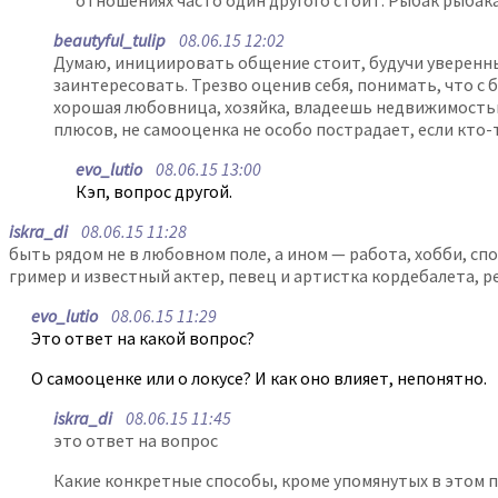
отношениях часто один другого стоит. Рыбак рыбака,
beautyful_tulip
08.06.15 12:02
Думаю, инициировать общение стоит, будучи уверенны
заинтересовать. Трезво оценив себя, понимать, что с
хорошая любовница, хозяйка, владеешь недвижимостью и
плюсов, не самооценка не особо пострадает, если кто-
evo_lutio
08.06.15 13:00
Кэп, вопрос другой.
iskra_di
08.06.15 11:28
быть рядом не в любовном поле, а ином — работа, хобби, спо
гример и известный актер, певец и артистка кордебалета, р
evo_lutio
08.06.15 11:29
Это ответ на какой вопрос?
О самооценке или о локусе? И как оно влияет, непонятно.
iskra_di
08.06.15 11:45
это ответ на вопрос
Какие конкретные способы, кроме упомянутых в этом 