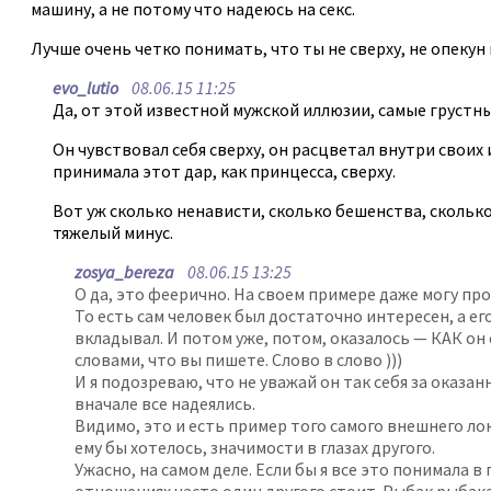
машину, а не потому что надеюсь на секс.
Лучше очень четко понимать, что ты не сверху, не опекун
evo_lutio
08.06.15 11:25
Да, от этой известной мужской иллюзии, самые грустны
Он чувствовал себя сверху, он расцветал внутри своих 
принимала этот дар, как принцесса, сверху.
Вот уж сколько ненависти, сколько бешенства, скольк
тяжелый минус.
zosya_bereza
08.06.15 13:25
О да, это феерично. На своем примере даже могу пр
То есть сам человек был достаточно интересен, а ег
вкладывал. И потом уже, потом, оказалось — КАК он се
словами, что вы пишете. Слово в слово )))
И я подозреваю, что не уважай он так себя за оказа
вначале все надеялись.
Видимо, это и есть пример того самого внешнего ло
ему бы хотелось, значимости в глазах другого.
Ужасно, на самом деле. Если бы я все это понимала в