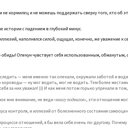
 и не кормилец и не можешь поддержать сверху того, кто об эт
е истории с падением в глубокий минус.
иллюзий, наполнялся силой, ощущал, конечно, же уважение к с
о обиды! Опекун чувствует себя использованным, обманутым, о
оследить — меня именно так опекали, окружали заботой и вод
о хороводы — ну мог водить, мог не водить. Тем более местам
бя за них уважал! ))) И как меня потом горько упрекали в том,
нное мне внимание, не веди
«книгу подвигов»
, эти отношения мо
куса контроля, и иллюзий от болезненного состояния самооце
 процессе отношений, я бы вела себя очень по-другому. Почему