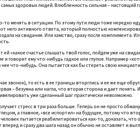
у самых здоровых людей. Влюбленность сильная – настоящий г
о-то менять в ситуации. По этому пути люди тоже нередко иду
в от него активного ответа, который полностью компенсиров
здала на свидание. Или хамство, сразу после комплимента. Ил
сть.
 ей «какое счастье слышать твой голос, пойдем уже на свидани
е и говорит ему что-нибудь гадкое или глупое. Например «хот
нее что-нибудь. Она пытается как бы стереть свою инициатив
ае звонок), то есть в ее границы вторглись и ее же еще обр
рвая – безумна или нагла, что вторая сторона и дает понять.
 нивелировать уже сделанный шаг практически невозможно.
 получает стресс в три раза больше. Теперь он не просто обман
глецом, а главное, «все испортил» на будущее, потому что вто
человек пытается реабилитироваться как-то, доказать, что он
г вперед и сразу два шага назад он обычно не оставляет и выг