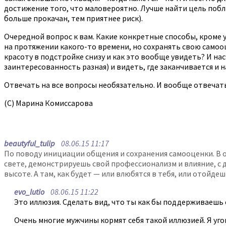
достижение того, что маловероятно. Лучше найти цель побли
больше прокачан, тем приятнее риск).
Очередной вопрос к вам. Какие конкретные способы, кроме 
на протяжении какого-то времени, но сохранять свою само
красоту в подстройке снизу и как это вообще увидеть? И на
заинтересованность разная) и видеть, где заканчивается и н
Отвечать на все вопросы необязательно. И вообще отвечать
(С) Марина Комиссарова
beautyful_tulip
08.06.15 11:17
По поводу инициации общения и сохранения самооценки. В о
свете, демонстрируешь свой профессионализм и влияние, с 
высоте. А там, как будет — или влюбятся в тебя, или отойде
evo_lutio
08.06.15 11:22
Это иллюзия. Сделать вид, что ты как бы поддерживаешь с
Очень многие мужчины кормят себя такой иллюзией. Я уго