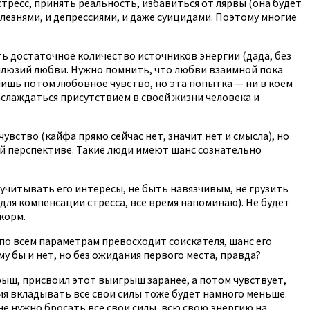
стресс, принять реальность, избавиться от лярвы (она будет
лезнями, и депрессиями, и даже суицидами. Поэтому многие
ть достаточное количество источников энергии (дада, без
иллюзий любви. Нужно помнить, что любви взаимной пока
лишь потом любовное чувство, но эта попытка — ни в коем
аслаждаться присутствием в своей жизни человека и
чувство (кайфа прямо сейчас нет, значит нет и смысла), но
ой перспективе. Такие люди имеют шанс сознательно
, учитывать его интересы, не быть навязчивым, не грузить
ля компенсации стресса, все время напоминаю). Не будет
корм.
 по всем параметрам превосходит соискателя, шанс его
 бы и нет, но без ожидания первого места, правда?
рыш, присвоил этот выигрыш заранее, а потом чувствует,
ция вкладывать все свои силы тоже будет намного меньше.
не нужно бросать все свои силы, всю свою энергию на