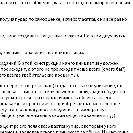
заплатить за это общение, как-то оправдать выпрошенное им
лучат удар по самооценке, если согласятся, они все равно
ции, либо создавать защитные иллюзии. По этим двум путям
, «не имеет значения, чья инициатива».
жиданий. В этой конструкции на его инициативу должен
роисходит, а этого не происходит чаще всего (с чего бы?),
его всегда грабительские проценты).
о-первых, сверхзначим (тогда его отказ не унижение, он
еловека – самооценка или локус контроля, акцент будет на
локус контроля – на сверхзначимость объекта, на его
отором каждый простой жест приобретает множественное
ему, а его равнодушное поведение – в изощренную
юбящего уже одним лишь своим существованием и т.д.)
 центре его поля оказывается кумир, с которым у него
и эмоции человек вскоре принимает за общие. И искажение