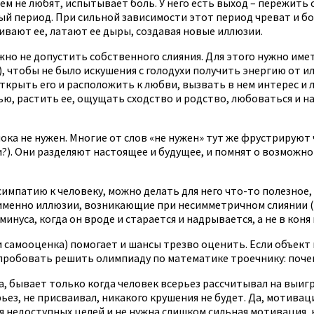
ем не любят, испытывает боль. У него есть выход – пережить 
ый период. При сильной зависимости этот период чреват и бо
ивают ее, латают ее дыры, создавая новые иллюзии.
жно не допустить собственного слияния. Для этого нужно име
х), чтобы не было искушения с голодухи получить энергию от 
ткрыть его и расположить к любви, вызвать в нем интерес и 
ью, растить ее, ощущать сходство и родство, любоваться и н
пока не нужен. Многие от слов «не нужен» тут же фрустрируют 
?). Они разделяют настоящее и будущее, и помнят о возможн
 симпатию к человеку, можно делать для него что-то полезное
именно иллюзии, возникающие при несимметричном слиянии (д
инуса, когда он вроде и старается и надрывается, а не в коня 
и самооценка) помогает и шансы трезво оценить. Если объект
пробовать решить олимпиаду по математике троечнику: почему
, бывает только когда человек всерьез рассчитывал на выиг
рьез, не присваивал, никакого крушения не будет. Да, мотива
ля недоступных целей и не нужна слишком сильная мотивация, 