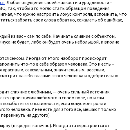
есь
. Любое ощущение своей жалкости и уродливости –
О, так, чтобы это могло стать образцом поведения
сигнал, что нужно настроить локус контроля, вспомнить, что
ытаться забрать свои слова обратно, сожалеть об ошибках,
дый из вас – сам по себе. Начинать слияние с объектом,
инуса не будет, либо он будет очень небольшой, и вполне
ются сексом. Иногда от этого наоборот происходит
аполнить что-то в себе образом человека. Это и есть –
я красивым, сексуальным, значительным, веселым,
 смотрит на себя глазами этого человека и одобрительно
ходит слияние с любимым, — очень сильный источник
уется проекциями любимого в своем поле, но и сам
а позаботится о взаимности, если локус контроля и
ого человека. У нее есть для этого все, мешают только
перекинуть на другого).
рву (в кредит конечно). Иногда эта лярва рвется от