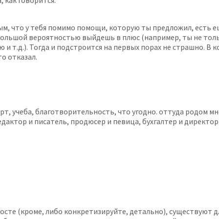
 как говорится.
м, что у тебя помимо помощи, которую ты предложил, есть е
 большой вероятностью выйдешь в плюс (например, ты не тол
 т.д.). Тогда и подстроится на первых порах не страшно. В к
то отказал.
рт, учеба, благотворительность, что угодно. оттуда родом мн
едактор и писатель, продюсер и певица, бухгалтер и директор
посте (кроме, либо конкретизируйте, детально), существуют 