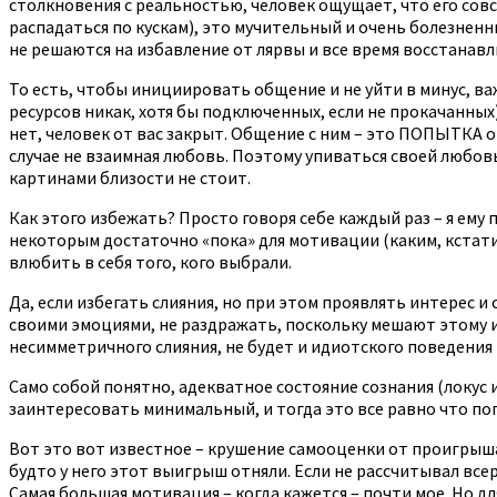
столкновения с реальностью, человек ощущает, что его совс
распадаться по кускам), это мучительный и очень болезненн
не решаются на избавление от лярвы и все время восстанавл
То есть, чтобы инициировать общение и не уйти в минус, ва
ресурсов никак, хотя бы подключенных, если не прокачанны
нет, человек от вас закрыт. Общение с ним – это ПОПЫТКА о
случае не взаимная любовь. Поэтому упиваться своей любов
картинами близости не стоит.
Как этого избежать? Просто говоря себе каждый раз – я ему 
некоторым достаточно «пока» для мотивации (каким, кстати
влюбить в себя того, кого выбрали.
Да, если избегать слияния, но при этом проявлять интерес и
своими эмоциями, не раздражать, поскольку мешают этому 
несимметричного слияния, не будет и идиотского поведения м
Само собой понятно, адекватное состояние сознания (локус 
заинтересовать минимальный, и тогда это все равно что по
Вот это вот известное – крушение самооценки от проигрыша
будто у него этот выигрыш отняли. Если не рассчитывал все
Самая большая мотивация – когда кажется – почти мое. Но д