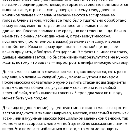
поглаживающими движениями, которые постепенно поднимаются
выше и выше, строго — снизу-вверх, по всему телу, далее от
кончиков пальцев к плечам и заканчиваются массированием
головы. Очень важно, чтобы все тело было тщательно обработано
снизу-вверх, именно тогда лимфа восстанавливает свое
движение. Восстанавливает не сразу, но постепенно — да. Важно
начинать с очень легких движений, с трех минут массажа,
постепенно (постепенность важна) увеличивая и силу, и время
воздействия. Кожа не сразу привыкает к жесткой щетке, а ее
важно приучить, обойдясь без царапин. Эффект начинается сразу,
дальше накапливается. Но быстрых видимых результатов не нужно
ждать, потому что задача — перестроить лимфатическую систему.
Делать массаж можно сначала так часто, как получится, хоть раз в
неделю, но лучше — каждый день, можно — утром и вечером.
После массажа обязательно нужно выпить стакан воды (варианты:
вода + ч. ложка яблочного укуса или + сок лимона или слабый
зеленый чай), чтобы вывести токсины. Через два часа пить воду
может быть уже поздно.
Для лица (в дополнение) существуют много видов массажа против
застоя жидкости в тканях. Например, массаж, известный в сети как
асахи, или вакуумный массаж (специальной маленькой банкой), так
же можно массировать лицо мягкой щеткой по массажным линиям
вверх. Это помогает избавиться от того, что многие женщины