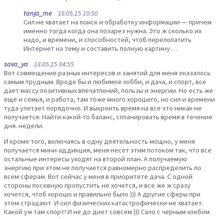
tanja_me
18.05.15 10:50
Сил не хватает на поиск и обработку информации — причем
именно тогда когда она позарез нужна. Это ж сколько их
надо, и времени, и способностей, чтоб перелопатить
Интернет на тему и составить полную картину…
sava_ya
18.05.15 04:55
Вот совмещение разных интересов и занятий для меня оказалось
самым трудным. Вроде бы и любимое хобби, и дача, и спорт, все
дает массу позитивных впечатлений, пользы и энергии. Но есть же
еще и семья, и работа, там тоже много хорошего, но сил и времени
туда улетает порядочно. И выкроить время на все это никак не
получается. Найти какой-то баланс, спланировать время в течение
дня. недели.
И кроме того, включаясь в одну деятельность мощно, у меня
получается мини-аддикция, меня несет этим потоком так, что все
остальные интересы уходят на второй план. А получаемую
энергию при этом не получается равномерно распределить по
всем сферам. Вот сейчас у меня в приоритете дача. С одной
стороны посевную пропустить не хочется, и все же ж сразу
хочется, чтоб хорошо и правильно было ))) А другие сферы при
этом страдают. И сил физических катастрофически не хватает.
Какой уж там спорт! И не до диет совсем ))) Сало с черным хлебом