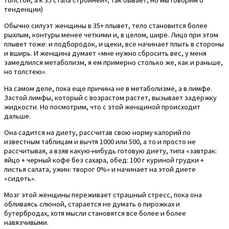
тенденции)
Обычно силуэт женщины в 35+ плывет, тело становится более
рыхлым, контуры менее четкими и, в целом, шире. Лицо при этом
плывет тоже: и подбородок, и щеки, все начинает плыть в стороны
и вширь. И женщина думает «мне нужно сбросить вес, у меня
замедлился метаболизм, я ем примерно столько же, как и раньше,
но толстею».
На самом деле, пока еще причина не в метаболизме, а в лимфе.
Застой лимфы, который с возрастом растет, вызывает задержку
жидкости. Но посмотрим, что с этой женщиной происходит
дальше.
Она садится на диету, рассчитав свою норму калорий по
известным таблицам и вычтя 1000 или 500, а то и просто не
рассчитывая, а взяв какую-нибудь готовую диету, типа «завтрак:
яйцо + черный кофе без сахара, обед: 100 г куриной грудки +
листья салата, ужин: творог 0%» и начинает на этой диете
«сидеть».
Мозг этой женщины переживает страшный стресс, пока она
обливаясь слюной, старается не думать о пирожках и
бутербродах, хотя мысли становятся все более и более
навязчивыми.