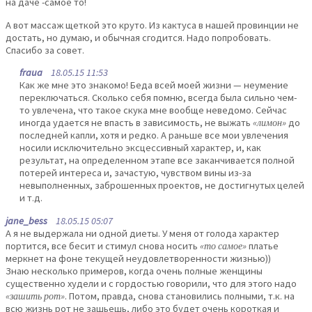
на даче -самое то!
А вот массаж щеткой это круто. Из кактуса в нашей провинции не
достать, но думаю, и обычная сгодится. Надо попробовать.
Спасибо за совет.
fraua
18.05.15 11:53
Как же мне это знакомо! Беда всей моей жизни — неумение
переключаться. Сколько себя помню, всегда была сильно чем-
то увлечена, что такое скука мне вообще неведомо. Сейчас
иногда удается не впасть в зависимость, не выжать
«лимон»
до
последней капли, хотя и редко. А раньше все мои увлечения
носили исключительно эксцессивный характер, и, как
результат, на определенном этапе все заканчивается полной
потерей интереса и, зачастую, чувством вины из-за
невыполненных, заброшенных проектов, не достигнутых целей
и т.д.
jane_bess
18.05.15 05:07
А я не выдержала ни одной диеты. У меня от голода характер
портится, все бесит и стимул снова носить
«то самое»
платье
меркнет на фоне текущей неудовлетворенности жизнью))
Знаю несколько примеров, когда очень полные женщины
существенно худели и с гордостью говорили, что для этого надо
«зашить рот»
. Потом, правда, снова становились полными, т.к. на
всю жизнь рот не зашьешь, либо это будет очень короткая и