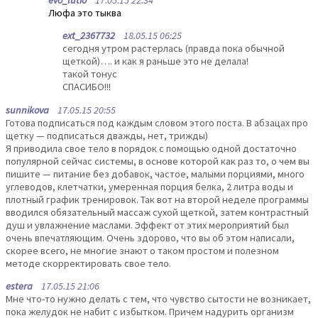
Люфа это тыква
ext_2367732
18.05.15 06:25
сегодня утром растерлась (правда пока обычной
щеткой)…. и как я раньше это не делала!
такой тонус
СПАСИБО!!!
sunnikova
17.05.15 20:55
Готова подписаться под каждым словом этого поста. В абзацах про
щетку — подписаться дважды, нет, трижды)
Я приводила свое тело в порядок с помощью одной достаточно
популярной сейчас системы, в основе которой как раз то, о чем вы
пишите — питание без добавок, частое, малыми порциями, много
углеводов, клетчатки, умеренная порция белка, 2 литра воды и
плотный график тренировок. Так вот на второй неделе программы
вводился обязательный массаж сухой щеткой, затем контрастный
душ и увлажнение маслами. Эффект от этих мероприятий был
очень впечатляющим. Очень здорово, что вы об этом написали,
скорее всего, не многие знают о таком простом и полезном
методе скорректировать свое тело.
estera
17.05.15 21:06
Мне что-то нужно делать с тем, что чувство сытости не возникает,
пока желудок не набит с избытком. Причем надурить организм