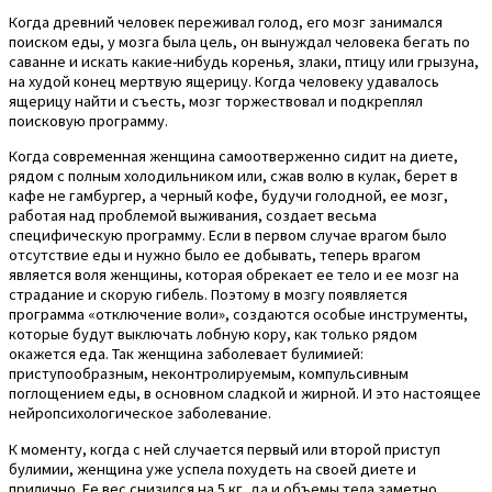
Когда древний человек переживал голод, его мозг занимался
поиском еды, у мозга была цель, он вынуждал человека бегать по
саванне и искать какие-нибудь коренья, злаки, птицу или грызуна,
на худой конец мертвую ящерицу. Когда человеку удавалось
ящерицу найти и съесть, мозг торжествовал и подкреплял
поисковую программу.
Когда современная женщина самоотверженно сидит на диете,
рядом с полным холодильником или, сжав волю в кулак, берет в
кафе не гамбургер, а черный кофе, будучи голодной, ее мозг,
работая над проблемой выживания, создает весьма
специфическую программу. Если в первом случае врагом было
отсутствие еды и нужно было ее добывать, теперь врагом
является воля женщины, которая обрекает ее тело и ее мозг на
страдание и скорую гибель. Поэтому в мозгу появляется
программа «отключение воли», создаются особые инструменты,
которые будут выключать лобную кору, как только рядом
окажется еда. Так женщина заболевает булимией:
приступообразным, неконтролируемым, компульсивным
поглощением еды, в основном сладкой и жирной. И это настоящее
нейропсихологическое заболевание.
К моменту, когда с ней случается первый или второй приступ
булимии, женщина уже успела похудеть на своей диете и
прилично. Ее вес снизился на 5 кг, да и объемы тела заметно