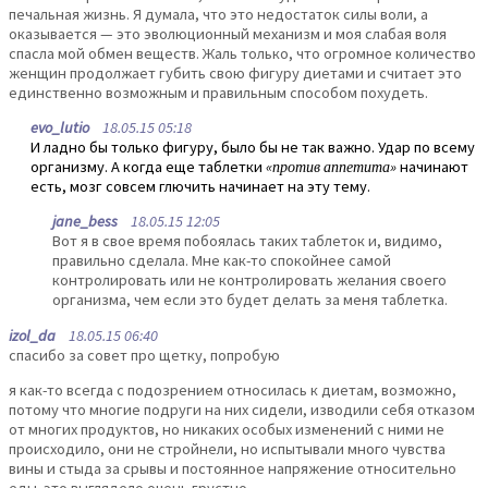
печальная жизнь. Я думала, что это недостаток силы воли, а
оказывается — это эволюционный механизм и моя слабая воля
спасла мой обмен веществ. Жаль только, что огромное количество
женщин продолжает губить свою фигуру диетами и считает это
единственно возможным и правильным способом похудеть.
evo_lutio
18.05.15 05:18
И ладно бы только фигуру, было бы не так важно. Удар по всему
организму. А когда еще таблетки
«против аппетита»
начинают
есть, мозг совсем глючить начинает на эту тему.
jane_bess
18.05.15 12:05
Вот я в свое время побоялась таких таблеток и, видимо,
правильно сделала. Мне как-то спокойнее самой
контролировать или не контролировать желания своего
организма, чем если это будет делать за меня таблетка.
izol_da
18.05.15 06:40
спасибо за совет про щетку, попробую
я как-то всегда с подозрением относилась к диетам, возможно,
потому что многие подруги на них сидели, изводили себя отказом
от многих продуктов, но никаких особых изменений с ними не
происходило, они не стройнели, но испытывали много чувства
вины и стыда за срывы и постоянное напряжение относительно