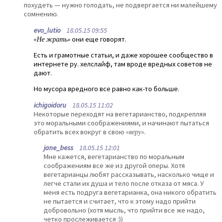
похудеть — нужно голодать, не подвергается ни малейшему
сомнению.
evo_lutio
18.05.15 09:55
«Не жрать»
они еще говорят.
Есть и грамотные статьи, и даже хорошее сообщество в
интернете ру. хелслайф, там вроде вредных советов не
дают.
Но мусора вредного все равно как-то больше.
ichigoidoru
18.05.15 11:02
Некоторые переходят на вегетарианство, подкрепляя
это моральными соображениями, и начинают пытаться
обратить всех вокруг в свою
«веру»
.
jane_bess
18.05.15 12:01
Мне кажется, вегетарианство по моральным
соображениям все же из другой оперы. Хотя
вегетарианцы любят рассказывать, насколько чище и
легче стали их душа и тело после отказа от мяса. У
меня есть подруга вегетарианка, она никого обратить
не пытается и считает, что к этому надо прийти
добровольно (хотя мысль, что прийти все же надо,
четко прослеживается :))