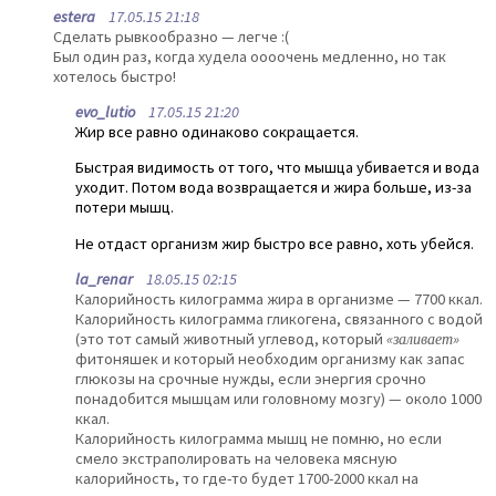
estera
17.05.15 21:18
Сделать рывкообразно — легче :(
Был один раз, когда худела оооочень медленно, но так
хотелось быстро!
evo_lutio
17.05.15 21:20
Жир все равно одинаково сокращается.
Быстрая видимость от того, что мышца убивается и вода
уходит. Потом вода возвращается и жира больше, из-за
потери мышц.
Не отдаст организм жир быстро все равно, хоть убейся.
la_renar
18.05.15 02:15
Калорийность килограмма жира в организме — 7700 ккал.
Калорийность килограмма гликогена, связанного с водой
(это тот самый животный углевод, который
«заливает»
фитоняшек и который необходим организму как запас
глюкозы на срочные нужды, если энергия срочно
понадобится мышцам или головному мозгу) — около 1000
ккал.
Калорийность килограмма мышц не помню, но если
смело экстраполировать на человека мясную
калорийность, то где-то будет 1700-2000 ккал на