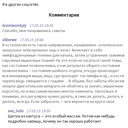
Я в других соцсетях:
Комментарии
krambambyly
17.05.15 19:29
Спасибо, мне понравились советы.
silberwe
17.05.15 19:48
В остеопатии есть такое направление, называемое
«эстетическое
мануальное моделирование лица и тела»
. Включает в себя
лимфодренажные техники для начала, затем устранение зажимов
наружных мышечных тканей. Ну это если не касаться такой темы,
как состояние позвоночника, и как результат общего состояния
позвоночника – состояния шейного отдела, откуда происходит
вся иннервация мышц лица, где проходит ток лимфы и пр., и кости
черепа ведь смещаются с годами… В общем, без заботы обо всем
опорно-двигательном аппарате не обойтись (а значит, мышечном
корсете), но и массажем можно многое изменить. Насколько я
понимаю, его регулярно нужно делать, в смысле делать, делать и
делать, всегда. Если забросить — все вернется на круги своя.
evo_lutio
17.05.15 19:50
Щетка из кактуса — это особый массаж. Потом как-нибудь
подробно напишу, почему он так хорошо работает.