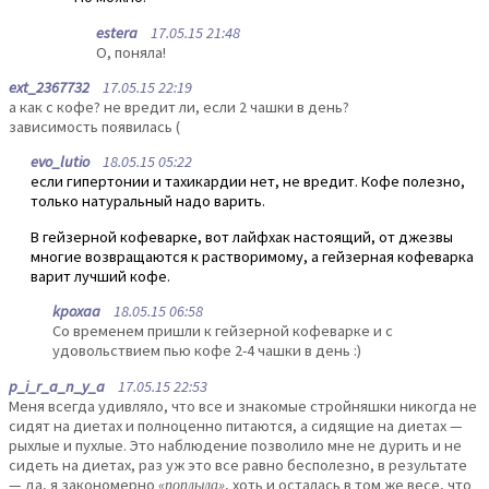
estera
17.05.15 21:48
О, поняла!
ext_2367732
17.05.15 22:19
а как с кофе? не вредит ли, если 2 чашки в день?
зависимость появилась (
evo_lutio
18.05.15 05:22
если гипертонии и тахикардии нет, не вредит. Кофе полезно,
только натуральный надо варить.
В гейзерной кофеварке, вот лайфхак настоящий, от джезвы
многие возвращаются к растворимому, а гейзерная кофеварка
варит лучший кофе.
kpoxaa
18.05.15 06:58
Со временем пришли к гейзерной кофеварке и с
удовольствием пью кофе 2-4 чашки в день :)
p_i_r_a_n_y_a
17.05.15 22:53
Меня всегда удивляло, что все и знакомые стройняшки никогда не
сидят на диетах и полноценно питаются, а сидящие на диетах —
рыхлые и пухлые. Это наблюдение позволило мне не дурить и не
сидеть на диетах, раз уж это все равно бесполезно, в результате
— да, я закономерно
«поплыла»
, хоть и осталась в том же весе, что