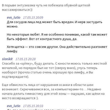
В порыве энтузиазма чуть не побежала обувной щеткой
массажироваться ))
evo_lutio
17.05.15 20:09
Для сосудов лица лед может быть вреден. И нерв застудить
можно.
Но некоторые любят. Я не особенно понимаю, какой там может
быть эффект. Вот от контрастного душа, да.
Хотя щетка — это совсем другое. Она действительно разгоняет
лимфу.
slonikit
17.05.15 20:28
Спасибо за
«щётку»
, буду делать. С юности моюсь только жесткой
мочалкой, но порядок был не тот (сверху вниз), учусь теперь
наоборот (прочла статью очень хорошую про лимфу, и Вы
подтверждаете).
Еще обвислость лица от нарушения осанки в области шеи
возникает. Скрючиваемся все, за компьютерами-то… Недавно
начала делать гимнастику для этой зоны — ощущаю, как щёки на
место возвращаются :).
evo_lutio
17.05.15 20:33