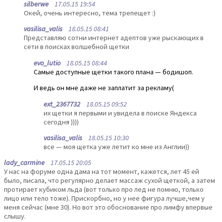
silberwe
17.05.15 19:54
Окей, очень интересно, тема трепещет :)
vasilisa_valis
18.05.15 08:41
Представляю сотни интернет адептов уже рыскающих в
сети в поисках волшебной щетки
evo_lutio
18.05.15 08:44
Самые доступные щетки такого плана — бодишоп.
И ведь он мне даже не заплатит за рекламу(
ext_2367732
18.05.15 09:52
их щетки я первыми и увидела в поиске Яндекса
сегодня ))))
vasilisa_valis
18.05.15 10:30
все — моя щетка уже летит ко мне из Англии))
lady_carmine
17.05.15 20:05
У нас на форуме одна дама на тот момент, кажется, лет 45 ей
было, писала, что регулярно делает массаж сухой щеткой, а затем
протирает кубиком льда (вот только про лед не помню, только
лицо или тело тоже). Прискорбно, но у нее фигура лучше,чем у
меня сейчас (мне 30). Но вот это обоснование про лимфу впервые
слышу.