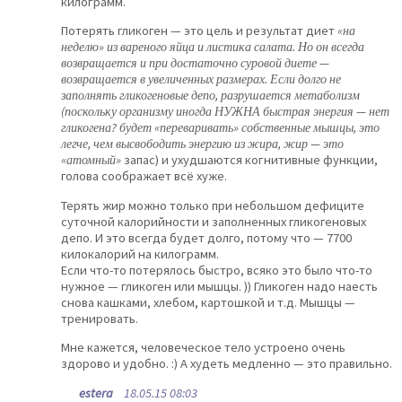
килограмм.
Потерять гликоген — это цель и результат диет
«на
неделю» из вареного яйца и листика салата. Но он всегда
возвращается и при достаточно суровой диете —
возвращается в увеличенных размерах. Если долго не
заполнять гликогеновые депо, разрушается метаболизм
(поскольку организму иногда НУЖНА быстрая энергия — нет
гликогена? будет «переваривать» собственные мышцы, это
легче, чем высвободить энергию из жира, жир — это
«атомный»
запас) и ухудшаются когнитивные функции,
голова соображает всё хуже.
Терять жир можно только при небольшом дефиците
суточной калорийности и заполненных гликогеновых
депо. И это всегда будет долго, потому что — 7700
килокалорий на килограмм.
Если что-то потерялось быстро, всяко это было что-то
нужное — гликоген или мышцы. )) Гликоген надо наесть
снова кашками, хлебом, картошкой и т.д. Мышцы —
тренировать.
Мне кажется, человеческое тело устроено очень
здорово и удобно. :) А худеть медленно — это правильно.
estera
18.05.15 08:03