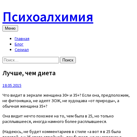
Skip
to
Психоалхимия
content
Меню
Главная
Блог
Сериал
Найти:
Лучше, чем диета
18.05.2015
Что видит в зеркале женщина 30+ и 35+? Если она, предположим,
не фитоняшка, не адепт ЗОЖ, не худощава «от природы», а
обычная женщина 35+?
Она видит нечто похожее на то, чем была в 25, но только
расплывшееся, иногда намного более расплывшееся.
(Надеюсь, не будет комментариев в стиле «а вот я в 25 была
толстой, а к 35 стала стройней», так бывает, но мы говорим о