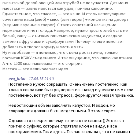
гигантской дозой овощей или отрубей не получается. Для меня
наесться — равно наесться как удав, причем калорийно.
Единственное, что спасает, — это каши. И столь непопулярное
сочетание каша (хлеб) + мясо (или творог) + конфетка на десерт
(мед или варенье в творог). С таких сочетаний насыщение
нормальное и нет голода. Наверное, нужно просто хлеб есть не
белый, кашу — с низким гликемическим индексом, а сладкое
заменять фруктами и сухофруктами. Почему-то еще помогает
добавлять в творог корицу и листья мяты.
Ну и вдобавок — я понимаю, что съела достаточно, только
посчитав КБЖУ съеденного. А так ощущение, что клюю как птичка.
А что 2500 ккал наклевала — это сюрприз.
Массаж — это великолепная идея.
evo_lutio
17.05.15 21:10
Постепенно нужно сокращать. Очень-очень постепенно. Как
только сократили быстро, вернетесь назад и увеличите. А если
постепенно, вот тут без стресса, формируется новая привычка.
Недостающий объем заполнять капустой. И водой. Но
сокращения должны быть медленными. В этом секрет.
Однако этот секрет почему-то никто не слышит)) Это как в
притчи о суфиях, которые спрятали ключ на виду, и все
проходили мимо. Так и здесь. Так часто слышат, что не слышат.