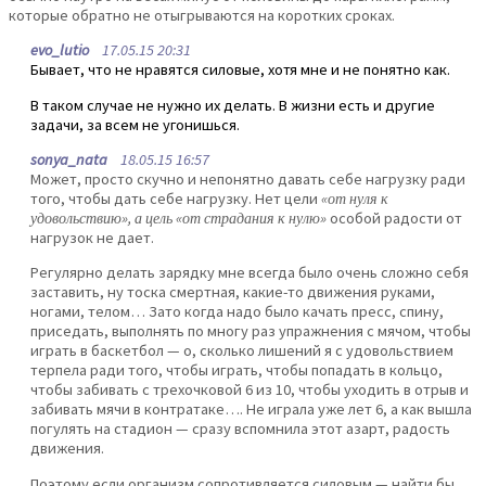
которые обратно не отыгрываются на коротких сроках.
evo_lutio
17.05.15 20:31
Бывает, что не нравятся силовые, хотя мне и не понятно как.
В таком случае не нужно их делать. В жизни есть и другие
задачи, за всем не угонишься.
sonya_nata
18.05.15 16:57
Может, просто скучно и непонятно давать себе нагрузку ради
того, чтобы дать себе нагрузку. Нет цели
«от нуля к
удовольствию», а цель «от страдания к нулю»
особой радости от
нагрузок не дает.
Регулярно делать зарядку мне всегда было очень сложно себя
заставить, ну тоска смертная, какие-то движения руками,
ногами, телом… Зато когда надо было качать пресс, спину,
приседать, выполнять по многу раз упражнения с мячом, чтобы
играть в баскетбол — о, сколько лишений я с удовольствием
терпела ради того, чтобы играть, чтобы попадать в кольцо,
чтобы забивать с трехочковой 6 из 10, чтобы уходить в отрыв и
забивать мячи в контратаке…. Не играла уже лет 6, а как вышла
погулять на стадион — сразу вспомнила этот азарт, радость
движения.
Поэтому если организм сопротивляется силовым — найти бы