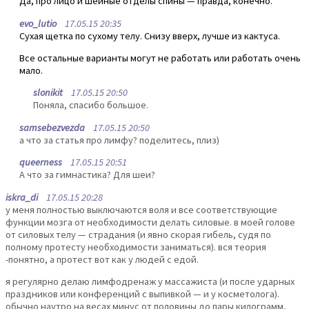
Да, про лицо и шейные отделы спины — правда, конечно.
evo_lutio
17.05.15 20:35
Сухая щетка по сухому телу. Снизу вверх, лучше из кактуса.
Все остальные варианты могут не работать или работать очень
мало.
slonikit
17.05.15 20:50
Поняла, спасибо большое.
samsebezvezda
17.05.15 20:50
а что за статья про лимфу? поделитесь, плиз)
queerness
17.05.15 20:51
А что за гимнастика? Для шеи?
iskra_di
17.05.15 20:28
у меня полностью выключаются воля и все соответствующие
функции мозга от необходимости делать силовые. в моей голове
от силовых телу — страдания (и явно скорая гибель, судя по
полному протесту необходимости заниматься). вся теория
-понятно, а протест вот как у людей с едой.
я регулярно делаю лимфодренаж у массажиста (и после ударных
праздников или конференций с выпивкой — и у косметолога).
обычно наутро на весах минус от половины до пары килограмм,