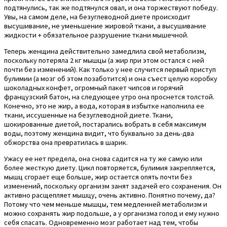
подтянулись, так же подтянулся овал, и она торжествуют победу.
Увы, на самом деле, на безуглеводной диете происходит
высушивание, не уменьшение жировой ткани, а высушивание
жидкости + обязательное разрушение ткани мышечной.
Теперь женщина действительно замедлила свой метаболизм,
поскольку потеряла 2 кг мышцы (а жир при этом остался с ней
почти без изменений). Как только у нее случится первый приступ
булимии (а мозг об этом позаботится) и она съест целую коробку
шоколадных конфет, огромный пакет чипсов и горячий
французский батон, на следующее утро она проснется толстой.
Конечно, это не жир, а вода, которая в избытке наполнила ее
ткани, иссушенные на безуглеводной диете. Ткани,
шокированные диетой, постарались вобрать в себя максимум
воды, поэтому женщина видит, что буквально за день-два
обжорства она превратилась в шарик.
Ужасу ее нет предела, она снова садится на ту же самую или
более жесткую диету. Цикл повторяется, булимия закрепляется,
мышц сгорает еще больше, жир остается опять почти без
изменений, поскольку организм занят задачей его сохранения. Он
активно расщепляет мышцу, очень активно. Понятно почему, да?
Потому что чем меньше мышцы, тем медленней метаболизм и
можно сохранять жир подольше, а у организма голод и ему нужно
себя спасать. Одновременно мозг работает над тем, чтобы