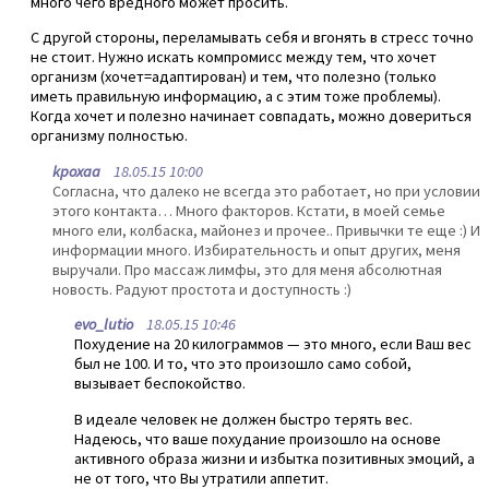
много чего вредного может просить.
С другой стороны, переламывать себя и вгонять в стресс точно
не стоит. Нужно искать компромисс между тем, что хочет
организм (хочет=адаптирован) и тем, что полезно (только
иметь правильную информацию, а с этим тоже проблемы).
Когда хочет и полезно начинает совпадать, можно довериться
организму полностью.
kpoxaa
18.05.15 10:00
Согласна, что далеко не всегда это работает, но при условии
этого контакта… Много факторов. Кстати, в моей семье
много ели, колбаска, майонез и прочее.. Привычки те еще :) И
информации много. Избирательность и опыт других, меня
выручали. Про массаж лимфы, это для меня абсолютная
новость. Радуют простота и доступность :)
evo_lutio
18.05.15 10:46
Похудение на 20 килограммов — это много, если Ваш вес
был не 100. И то, что это произошло само собой,
вызывает беспокойство.
В идеале человек не должен быстро терять вес.
Надеюсь, что ваше похудание произошло на основе
активного образа жизни и избытка позитивных эмоций, а
не от того, что Вы утратили аппетит.