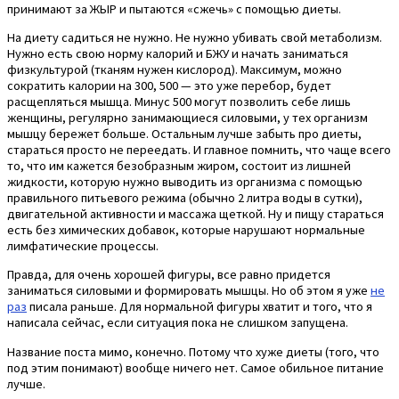
принимают за ЖЫР и пытаются «сжечь» с помощью диеты.
На диету садиться не нужно. Не нужно убивать свой метаболизм.
Нужно есть свою норму калорий и БЖУ и начать заниматься
физкультурой (тканям нужен кислород). Максимум, можно
сократить калории на 300, 500 — это уже перебор, будет
расщепляться мышца. Минус 500 могут позволить себе лишь
женщины, регулярно занимающиеся силовыми, у тех организм
мышцу бережет больше. Остальным лучше забыть про диеты,
стараться просто не переедать. И главное помнить, что чаще всего
то, что им кажется безобразным жиром, состоит из лишней
жидкости, которую нужно выводить из организма с помощью
правильного питьевого режима (обычно 2 литра воды в сутки),
двигательной активности и массажа щеткой. Ну и пищу стараться
есть без химических добавок, которые нарушают нормальные
лимфатические процессы.
Правда, для очень хорошей фигуры, все равно придется
заниматься силовыми и формировать мышцы. Но об этом я уже
не
раз
писала раньше. Для нормальной фигуры хватит и того, что я
написала сейчас, если ситуация пока не слишком запущена.
Название поста мимо, конечно. Потому что хуже диеты (того, что
под этим понимают) вообще ничего нет. Самое обильное питание
лучше.