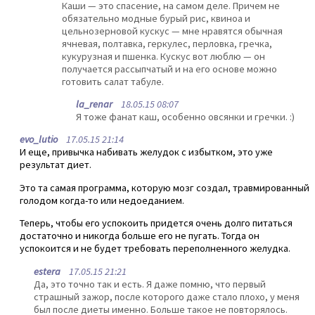
Каши — это спасение, на самом деле. Причем не
обязательно модные бурый рис, квиноа и
цельнозерновой кускус — мне нравятся обычная
ячневая, полтавка, геркулес, перловка, гречка,
кукурузная и пшенка. Кускус вот люблю — он
получается рассыпчатый и на его основе можно
готовить салат табуле.
la_renar
18.05.15 08:07
Я тоже фанат каш, особенно овсянки и гречки. :)
evo_lutio
17.05.15 21:14
И еще, привычка набивать желудок с избытком, это уже
результат диет.
Это та самая программа, которую мозг создал, травмированный
голодом когда-то или недоеданием.
Теперь, чтобы его успокоить придется очень долго питаться
достаточно и никогда больше его не пугать. Тогда он
успокоится и не будет требовать переполненного желудка.
estera
17.05.15 21:21
Да, это точно так и есть. Я даже помню, что первый
страшный зажор, после которого даже стало плохо, у меня
был после диеты именно. Больше такое не повторялось.