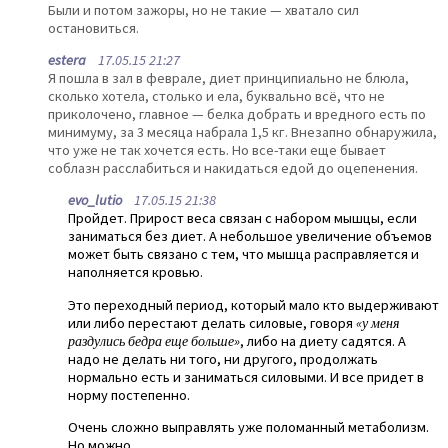
Были и потом зажоры, но не такие — хватало сил
остановиться.
estera
17.05.15 21:27
Я пошла в зал в феврале, диет принципиально не блюла,
сколько хотела, столько и ела, буквально всё, что не
приколочено, главное — белка добрать и вредного есть по
минимуму, за 3 месяца набрала 1,5 кг. Внезапно обнаружила,
что уже не так хочется есть. Но все-таки еще бывает
соблазн расслабиться и накидаться едой до оцепенения.
evo_lutio
17.05.15 21:38
Пройдет. Прирост веса связан с набором мышцы, если
заниматься без диет. А небольшое увеличение объемов
может быть связано с тем, что мышца расправляется и
наполняется кровью.
Это переходный период, который мало кто выдерживают
или либо перестают делать силовые, говоря
«у меня
раздулись бедра еще больше»
, либо на диету садятся. А
надо не делать ни того, ни другого, продолжать
нормально есть и заниматься силовыми. И все придет в
норму постепенно.
Очень сложно выправлять уже поломанный метаболизм.
Но можно.