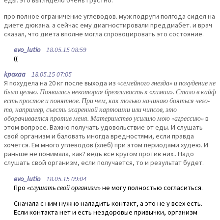
еды. это выглядело очень грустно.
про полное ограничение углеводов. муж подруги полгода сидел на
диете дюкана. а сейчас ему диагностировали преддиабет. и врач
сказал, что диета вполне могла спровоцировать это состояние.
evo_lutio
18.05.15 08:59
((
kpoxaa
18.05.15 07:05
Я похудела на 20 кг после выхода из
«семейного гнезда» и похудение не
было целью. Появилась некоторая брезгливость к «химии». Стало в кайф
есть простое и понятное. При чем, как только начинаю бояться чего-
то, например, съесть жаренной картошки или чипсов, это
оборачивается против меня. Материнство усилило мою «агрессию»
в
этом вопросе. Важно получать удовольствие от еды. И слушать
свой организм и баловать иногда вредностями, если правда
хочется. Ем много углеводов (хлеб) при этом периодами худею. И
раньше не понимала, как? ведь все кругом против них.. Надо
слушать свой организм, если получается, то и результат будет.
evo_lutio
18.05.15 09:04
Про
«слушать свой организм»
не могу полностью согласиться.
Сначала с ним нужно наладить контакт, а это не у всех есть.
Если контакта нет и есть нездоровые привычки, организм