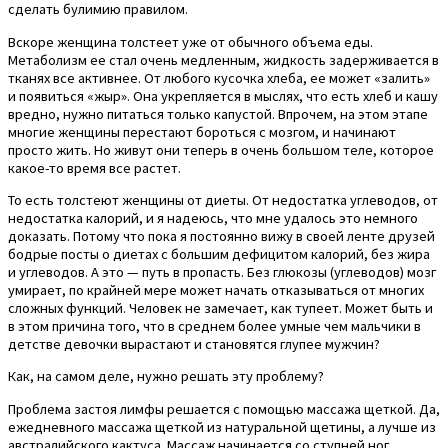
сделать булимию правилом.
Вскоре женщина толстеет уже от обычного объема еды.
Метаболизм ее стал очень медленным, жидкость задерживается в
тканях все активнее. От любого кусочка хлеба, ее может «залить»
и появиться «жыр». Она укрепляется в мыслях, что есть хлеб и кашу
вредно, нужно питаться только капустой. Впрочем, на этом этапе
многие женщины перестают бороться с мозгом, и начинают
просто жить. Но живут они теперь в очень большом теле, которое
какое-то время все растет.
То есть толстеют женщины от диеты. От недостатка углеводов, от
недостатка калорий, и я надеюсь, что мне удалось это немного
доказать. Потому что пока я постоянно вижу в своей ленте друзей
бодрые посты о диетах с большим дефицитом калорий, без жира
и углеводов. А это — путь в пропасть. Без глюкозы (углеводов) мозг
умирает, по крайней мере может начать отказываться от многих
сложных функций. Человек не замечает, как тупеет. Может быть и
в этом причина того, что в среднем более умные чем мальчики в
детстве девочки вырастают и становятся глупее мужчин?
Как, на самом деле, нужно решать эту проблему?
Проблема застоя лимфы решается с помощью массажа щеткой. Да,
ежедневного массажа щеткой из натуральной щетины, а лучше из
австралийского кактуса. Массаж начинается со ступней ног