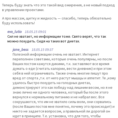
Теперь буду знать что это такой вид ожирения, а не новый подход
в управлении проектами.
А про массаж, щетку и жидкость — спасибо, теперь обязательно
буду использовать!
evo_lutio
18.05.15 09:01
Сил не хватает, но информации тоже. Свято верят, что так
можно похудеть. Сидя на таких вот диетах.
jane_bess
18.05.15 09:37
Полезной информации очень не хватает. Интернет
переполнен советами, которые очень популярны, но после
Ваших постом кажутся дикими, т.к. заставляют все время
думать о еде (считать калории, вести дневник) и при этом
себя в ней ограничивать. Также очень многие пишут про
вред от спорта ,т.к. от него растут мышцы и аппетит. Те ,кому
удалось быстро похудеть на голодных диетах,
демонстрируют это как победу над лишним весом, но я не
знаю лично ни одного человека, который бы после этого
вернулся к нормальному питанию и не набрал вес. Все
сокрушаются, что им не хватило силы воли, они сорвались
(после Ваших постов мне понятно, почему это происходит) и
никто не задается вопросом, а правильной ли дорогой он
идет в принципе. Т.е. установка, что для того, чтобы