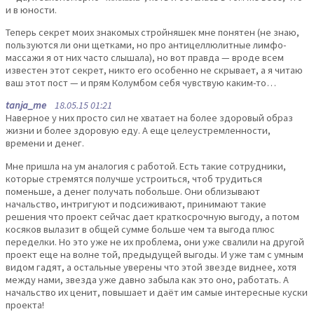
и в юности.
Теперь секрет моих знакомых стройняшек мне понятен (не знаю,
пользуются ли они щетками, но про антицеллюлитные лимфо-
массажи я от них часто слышала), но вот правда — вроде всем
известен этот секрет, никто его особенно не скрывает, а я читаю
ваш этот пост — и прям Колумбом себя чувствую каким-то…
tanja_me
18.05.15 01:21
Наверное у них просто сил не хватает на более здоровый образ
жизни и более здоровую еду. А еще целеустремленности,
времени и денег.
Мне пришла на ум аналогия с работой. Есть такие сотрудники,
которые стремятся получше устроиться, чтоб трудиться
поменьше, а денег получать побольше. Они облизывают
начальство, интригуют и подсиживают, принимают такие
решения что проект сейчас дает краткосрочную выгоду, а потом
косяков вылазит в общей сумме больше чем та выгода плюс
переделки. Но это уже не их проблема, они уже свалили на другой
проект еще на волне той, предыдущей выгоды. И уже там с умным
видом гадят, а остальные уверены что этой звезде виднее, хотя
между нами, звезда уже давно забыла как это оно, работать. А
начальство их ценит, повышает и даёт им самые интересные куски
проекта!