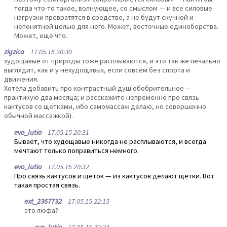
тогда что-то такое, волнующее, со смыслом — и все силовые
нагрузки превратятся в средство, а не будут скучной и
непонятной целью для него. Может, восточные единоборства.
Может, еще что.
zigzica
17.05.15 20:30
худощавые от природы тоже расплываются, и это так же печально
выглядит, как и у нехудощавых, если совсем без спорта и
движения.
Хотела добавить про контрастный душ обобрительное —
практикую два месяца; и расскажите непременно про связь
кактусов со щетками, ибо самомассаж делаю, но совершенно
обычной массажкой).
evo_lutio
17.05.15 20:31
Бывает, что худощавые никогда не расплываются, и всегда
мечтают только поправиться немного.
evo_lutio
17.05.15 20:32
Про связь кактусов и щеток — из кактусов делают щетки. Вот
такая простая связь.
ext_2367732
17.05.15 22:15
это люфа?
evo_lutio
17.05.15 22:34