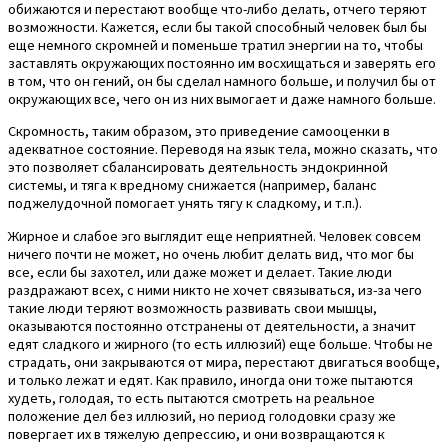
обижаются и перестают вообще что-либо делать, отчего теряют
возможности. Кажется, если бы такой способный человек был бы
еще немного скромней и поменьше тратил энергии на то, чтобы
заставлять окружающих постоянно им восхищаться и заверять его
в том, что он гений, он бы сделал намного больше, и получил бы от
окружающих все, чего он из них вымогает и даже намного больше.
Скромность, таким образом, это приведение самооценки в
адекватное состояние. Переводя на язык тела, можно сказать, что
это позволяет сбалансировать деятельность эндокринной
системы, и тяга к вредному снижается (например, баланс
поджелудочной помогает унять тягу к сладкому, и т.п.).
Жирное и слабое эго выглядит еще неприятней. Человек совсем
ничего почти не может, но очень любит делать вид, что мог бы
все, если бы захотел, или даже может и делает. Такие люди
раздражают всех, с ними никто не хочет связываться, из-за чего
такие люди теряют возможность развивать свои мышцы,
оказываются постоянно отстранены от деятельности, а значит
едят сладкого и жирного (то есть иллюзий) еще больше. Чтобы не
страдать, они закрываются от мира, перестают двигаться вообще,
и только лежат и едят. Как правило, иногда они тоже пытаются
худеть, голодая, то есть пытаются смотреть на реальное
положение дел без иллюзий, но период голодовки сразу же
повергает их в тяжелую депрессию, и они возвращаются к