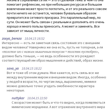
помогает рефлексии, но при небольших ресурсах и большом
вовлечении может просто поглотить, и от эго реального совсем
почти ничего не останется, человек буквальным образом
превратится в сетевого призрака. Это параллельный мир, по
сути. Он может быть связан с реальным и дополнять его очень
хорошо и много пользы приносить. А может и заменять. Все
зависит от мышц личности.
zosya_bereza
18.04.15 16:52
Интересно — есть ли заметная связь состояния эго с внешним
видом человека? Наверняка же она есть, пусть не топорная, а-ля
«толстое эго с низким мышечным тонусом = толстяк-пустобрех»
,
должно быть тоньше, — но ведь особенности эго рождают
соответствующий им образ мышления и действий, образ жизни.
sava_ya
18.04.15 18:22
Вот я тоже об этом думала. Мне кажется, есть связь все же
между внутренним миром и внешним видом. Иногда, особенно
у людей в возрасте, по чертам лица, выражению, мимике
можно довольно точно угадать омобенности характера
некоторые.
nuttykar
18.04.15 22:50
С возрастом может быть и что-то видно, когда появляються
мимические морщинки. А вот отражение внутреннего мира