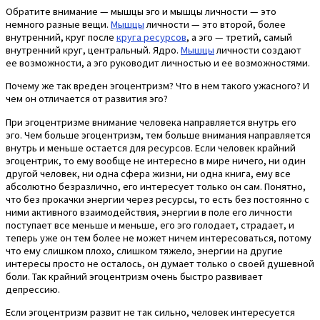
Обратите внимание — мышцы эго и мышцы личности — это
немного разные вещи.
Мышцы
личности — это второй, более
внутренний, круг после
круга ресурсов
, а эго — третий, самый
внутренний круг, центральный. Ядро.
Мышцы
личности создают
ее возможности, а эго руководит личностью и ее возможностями.
Почему же так вреден эгоцентризм? Что в нем такого ужасного? И
чем он отличается от развития эго?
При эгоцентризме внимание человека направляется внутрь его
эго. Чем больше эгоцентризм, тем больше внимания направляется
внутрь и меньше остается для ресурсов. Если человек крайний
эгоцентрик, то ему вообще не интересно в мире ничего, ни один
другой человек, ни одна сфера жизни, ни одна книга, ему все
абсолютно безразлично, его интересует только он сам. Понятно,
что без прокачки энергии через ресурсы, то есть без постоянно с
ними активного взаимодействия, энергии в поле его личности
поступает все меньше и меньше, его эго голодает, страдает, и
теперь уже он тем более не может ничем интересоваться, потому
что ему слишком плохо, слишком тяжело, энергии на другие
интересы просто не осталось, он думает только о своей душевной
боли. Так крайний эгоцентризм очень быстро развивает
депрессию.
Если эгоцентризм развит не так сильно, человек интересуется