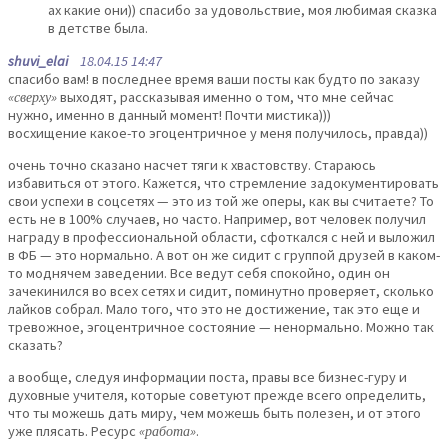
ах какие они)) спасибо за удовольствие, моя любимая сказка
в детстве была.
shuvi_elai
18.04.15 14:47
спасибо вам! в последнее время ваши посты как будто по заказу
«сверху»
выходят, рассказывая именно о том, что мне сейчас
нужно, именно в данный момент! Почти мистика)))
восхищение какое-то эгоцентричное у меня получилось, правда))
очень точно сказано насчет тяги к хвастовству. Стараюсь
избавиться от этого. Кажется, что стремление задокументировать
свои успехи в соцсетях — это из той же оперы, как вы считаете? То
есть не в 100% случаев, но часто. Например, вот человек получил
награду в профессиональной области, сфоткался с ней и выложил
в ФБ — это нормально. А вот он же сидит с группой друзей в каком-
то моднячем заведении. Все ведут себя спокойно, один он
зачекинился во всех сетях и сидит, поминутно проверяет, сколько
лайков собрал. Мало того, что это не достижение, так это еще и
тревожное, эгоцентричное состояние — ненормально. Можно так
сказать?
а вообще, следуя информации поста, правы все бизнес-гуру и
духовные учителя, которые советуют прежде всего определить,
что ты можешь дать миру, чем можешь быть полезен, и от этого
уже плясать. Ресурс
«работа»
.