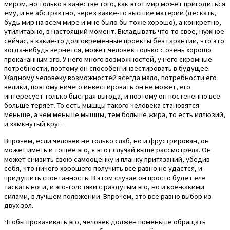
миром, но только в качестве того, как этот мир может пригодиться
ему, и не абстрактно, через какие-то высшие материи (дескать,
будь мир на всем мире и мне было бы тоже хорошо), а конкретно,
утилитарно, в настоящий момент. Вкладывать что-то свое, нужное
сейчас, в какие-то долговременные проекты без гарантии, что это
когда-нибудь вернется, может человек только с очень хорошо
прокачанным эго. У него много возможностей, у него скромные
потребности, поэтому он способен инвестировать в будущее.
Жадному человеку возможностей всегда мало, потребности его
велики, поэтому ничего инвестировать он не может, его
интересует только быстрая выгода, и поэтому он постепенно все
больше теряет. То есть мышцы такого человека становятся
меньше, а чем меньше мышцы, тем больше жира, то есть иллюзий,
и замкнутый круг.
Впрочем, если человек не только слаб, но и фрустрирован, он
может иметь и тощее эго, я этот случай выше рассмотрела. Он
может снизить свою самооценку и планку притязаний, убедив
себя, что ничего хорошего получить все равно не удастся, и
придушить спонтанность. В этом случае он просто будет еле
таскать ноги, и эго-толстяки с раздутым эго, но и кое-какими
силами, в лучшем положении. Впрочем, это все равно выбор из
двух зол.
Чтобы прокачивать эго, человек должен поменьше обращать