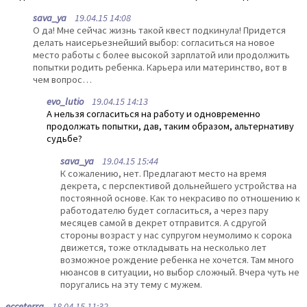
sava_ya
19.04.15 14:08
О да! Мне сейчас жизнь такой квест подкинула! Придется
делать наисерьезнейший выбор: согласиться на новое
место работы с более высокой зарплатой или продолжить
попытки родить ребенка. Карьера или материнство, вот в
чем вопрос…
evo_lutio
19.04.15 14:13
А нельзя согласиться на работу и одновременно
продолжать попытки, дав, таким образом, альтернативу
судьбе?
sava_ya
19.04.15 15:44
К сожалению, нет. Предлагают место на время
декрета, с перспективой дольнейшего устройства на
постоянной основе. Как то некрасиво по отношению к
работодателю будет согласиться, а через пару
месяцев самой в декрет отправится. А сдругой
стороны возраст у нас супругом неумолимо к сорока
движется, тоже откладывать на несколько лет
возможное рождение ребенка не хочется. Там много
нюансов в ситуации, но выбор сложный. Вчера чуть не
поругались на эту тему с мужем.
ecceterra
18.04.15 11:32