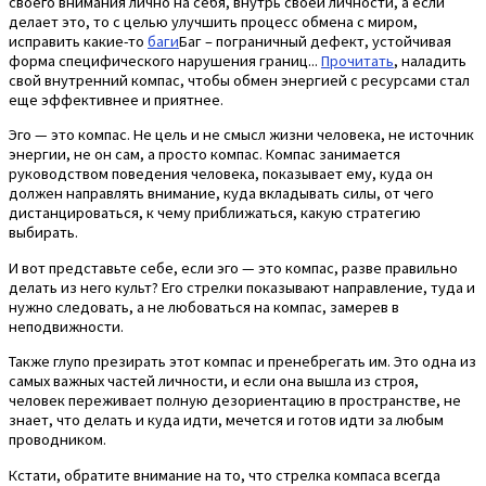
своего внимания лично на себя, внутрь своей личности, а если
делает это, то с целью улучшить процесс обмена с миром,
исправить какие-то
баги
Баг – пограничный дефект, устойчивая
форма специфического нарушения границ...
Прочитать
, наладить
свой внутренний компас, чтобы обмен энергией с ресурсами стал
еще эффективнее и приятнее.
Эго — это компас. Не цель и не смысл жизни человека, не источник
энергии, не он сам, а просто компас. Компас занимается
руководством поведения человека, показывает ему, куда он
должен направлять внимание, куда вкладывать силы, от чего
дистанцироваться, к чему приближаться, какую стратегию
выбирать.
И вот представьте себе, если эго — это компас, разве правильно
делать из него культ? Его стрелки показывают направление, туда и
нужно следовать, а не любоваться на компас, замерев в
неподвижности.
Также глупо презирать этот компас и пренебрегать им. Это одна из
самых важных частей личности, и если она вышла из строя,
человек переживает полную дезориентацию в пространстве, не
знает, что делать и куда идти, мечется и готов идти за любым
проводником.
Кстати, обратите внимание на то, что стрелка компаса всегда