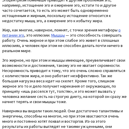
например, истощение эго и ожирение эго, кстати то и другое
часто сочетается, то есть эго может быть одновременно
истощенным и жирным, поскольку истощение относится к
недостатку мышц эго, а ожирение эго к избытку жира.
Жир, как многие, наверное, помнят, с точки зрения метафоры
о
питании эго
, это иллюзии.
Мышцы
— это способность совершать
работу. Очень жирное и при этом слабое эго живет в сплошных
иллюзиях, а человек при этом не способен делать почти ничего в
реальном мире.
Эго жирное, но при этом и мышцы имеющее, преувеличивает свои
возможности и достижения, такому эго не хватает скромности.
Нескромность приводит к тому, что эго очень сложно справляться
с количеством жира, и оно работает неэффективно. Так же
большая нагрузка веса идет на скелет. Кроме того, слишком
жирное эго то и дело получает нарекания от окружающих, по
принципу «ишь расселся тут, толстяк», и это может вызвать у
человека желание сесть на строгую диету, на которой он сразу же
начнет терять и свои мышцы тоже.
Наверняка вы видели таких людей. Они достаточно талантливы и
энергичны, способны на многое, но при этом хвастаются очень
много и постоянно хотят похвал и восторгов. Из-за этого
результаты их работы выглядят не такими уж ценными, они