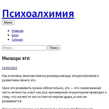
Skip
to
Психоалхимия
content
Меню
Главная
Блог
Сериал
Найти:
Мышцы эго
19.04.2015
Как я поняла, многим неясна разница между эгоцентризмом и
развитием своего эго.
Свое эго развивать нужно обязательно, эго — это самая важная
часть личности, и вот как раз чрезмерный эгоцентризм приводит к
тому, что на месте эго остается черная дыра, и оно не
развивается.
Эгоцентризм поменьше приводит к другим проблемам эго,