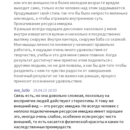
или эго во внешности в более молодом возрасте врядли
выходит само, только если человек над этим задумывается.
Продумывает свой стиль так что бы было непросто миленько
или модно, а чтобы отражало внутреннюю суть.
Прокачивание ресурса имиджа.
Я раньше всегда ощущала диссонанс насколько у меня
внутри извергается вулкан и насколько я посредственно
выгляжу снаружи. Внутри пантера, снаружи баба со скалкой.
Мои мышцы личности понемногу начинают правильно
работать, я ощущаю очень много удовольствия от
творчества, учебы и это для меня самое главное. Когда
результат достигнут мне приятно этим поделиться с
другими людьми, но не для похвалы, а как бы для того чтобы
разделить с кем-то чувство радости от завершения.
Конечный результат не так важен как раньше, процесс
приносит осознанное удовольствие.
evo_lutio
19.04.15 10:55
Связь есть, но она довольно сложная, поскольку на
восприятие людей действуют стереотипы. К тому же
внешний вид — это ресурс имиджа. Не всегда человек с
неплохо подключенным ресурсом имиджа имеет хорошее
эго, иногда очень слабое, особенно если ресурс чисто
внешний, то есть касается физической красоты и каких-то
наследственных преимуществ.