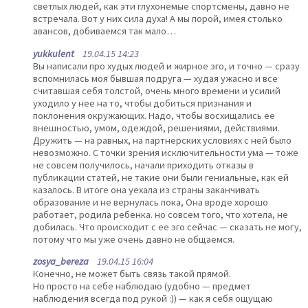
светлых людей, как эти глухонемые спортсмены, давно не
встречала. Вот у них сила духа! А мы порой, имея столько
авансов, добиваемся так мало…
yukkulent
19.04.15 14:23
Вы написали про худых людей и жирное эго, и точно — сразу
вспомнилась моя бывшая подруга — худая ужасно и все
считавшая себя толстой, очень много времени и усилий
уходило у нее на то, чтобы добиться признания и
поклонения окружающих. Надо, чтобы восхищались ее
внешностью, умом, одеждой, решениями, действиями.
Дружить — на равных, на партнерских условиях с ней было
невозможно. С точки зрения исключительности ума — тоже
не совсем получилось, начали приходить отказы в
публикации статей, не такие они были гениальные, как ей
казалось. В итоге она уехала из страны заканчивать
образование и не вернулась пока, Она вроде хорошо
работает, родила ребенка. но совсем того, что хотела, не
добилась. Что происходит с ее эго сейчас — сказать не могу,
потому что мы уже очень давно не общаемся.
zosya_bereza
19.04.15 16:04
Конечно, не может быть связь такой прямой.
Но просто на себе наблюдаю (удобно — предмет
наблюдения всегда под рукой :)) — как я себя ощущаю