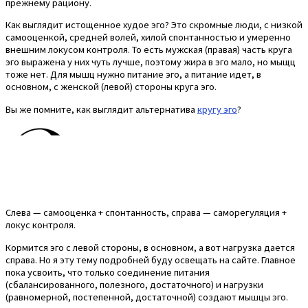
прежнему рациону.
Как выглядит истощенное худое эго? Это скромные люди, с низкой
самооценкой, средней волей, хилой спонтанностью и умеренно
внешним локусом контроля. То есть мужская (правая) часть круга
эго выражена у них чуть лучше, поэтому жира в эго мало, но мыщц
тоже нет. Для мышц нужно питание эго, а питание идет, в
основном, с женской (левой) стороны круга эго.
Вы же помните, как выглядит альтернатива
кругу эго
?
Слева — самооценка + спонтанность, справа — саморегуляция +
локус контроля.
Кормится эго с левой стороны, в основном, а вот нагрузка дается
справа. Но я эту тему подробней буду освещать на сайте. Главное
пока усвоить, что только соединение питания
(сбалансированного, полезного, достаточного) и нагрузки
(равномерной, постепенной, достаточной) создают мышцы эго.