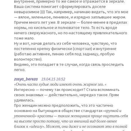
внутренне, примерно то же самое и отражается в зеркале.
Ваша система помогает сформулировать доселе
невыразимое )))) Так, например, начинаю видеть, что эго мое
— вялое, хиленькое, ленивое, и изрядно заплывшее жиром.
Причем много лет уже. В зеркале — более-менее в пределах
нормы, но кисельное и полноватое тело. То есть вроде
ничего сверхужасного, но по-настоящему привлекательного
тоже мало.
Ну и вот, начав делать из себя человека, чувствую, что
постепенно крепну физически (спортзал) и внутренне
(работаю активнее, пинаю себя под задницу, пробую
волонтерство).
Видимо, это попадает в те случаи, когда связь проследить
легко.
zosya_bereza
19.04.15 16:52
«Очень часто худые люди имеют очень жирное эго. «
Интересно — почему так происходит? Стала вспоминать
своих знакомых — действительно, нередко такое. Прям
удивилась.
Про женщин можно предположить, что это частично
основано на бытующих в обществе стандартах
«хрупкой и
утонченной» красоты — таким женщинам проще ощутить себя
на высоте просто потому, что их внешний вид более-менее
близок к «идеалу». Может, они даже и не осознают это в полной