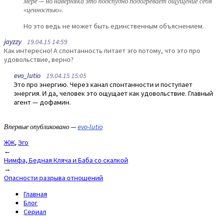
мере — но наверняка это подспудно подогревает ощущение себя
«ценностью»
.
Но это ведь не может быть единственным объяснением.
jayzzy
19.04.15 14:59
Как интересно! А спонтанность питает эго потому, что это про
удовольствие, верно?
evo_lutio
19.04.15 15:05
Это про энергию. Через канал спонтанности и поступает
энергия. И да, человек это ощущает как удовольствие. Главный
агент — дофамин.
Впервые опубликовано —
evo-lutio
ЖЖ
,
Эго
Post
←
Нимфа, Бедная Кляча и Баба со скалкой
navigation
→
Опасности разрыва отношений
Главная
Блог
Сериал