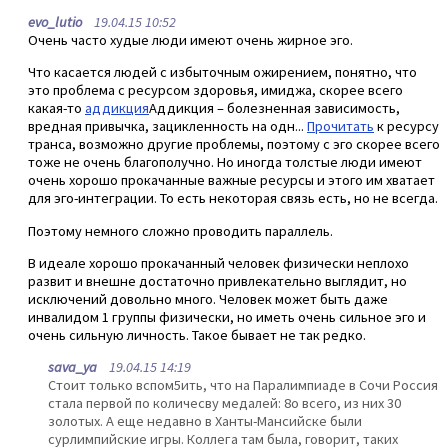
evo_lutio
19.04.15 10:52
Очень часто худые люди имеют очень жирное эго.
Что касается людей с избыточным ожирением, понятно, что
это проблема с ресурсом здоровья, имиджа, скорее всего
какая-то
аддикция
Аддикция – болезненная зависимость,
вредная привычка, зацикленность на одн...
Прочитать
к ресурсу
транса, возможно другие проблемы, поэтому с эго скорее всего
тоже не очень благополучно. Но иногда толстые люди имеют
очень хорошо прокачанные важные ресурсы и этого им хватает
для эго-интеграции. То есть некоторая связь есть, но не всегда.
Поэтому немного сложно проводить параллель.
В идеале хорошо прокачанный человек физически неплохо
развит и внешне достаточно привлекательно выглядит, но
исключений довольно много. Человек может быть даже
инвалидом 1 группы физически, но иметь очень сильное эго и
очень сильную личность. Такое бывает не так редко.
sava_ya
19.04.15 14:19
Стоит только вспом5ить, что на Паралимпиаде в Сочи Россия
стала первой по количесву медалей: 8о всего, из них 30
золотых. А еще недавно в Ханты-Мансийске были
сурлимпийские игры. Коллега там была, говорит, таких