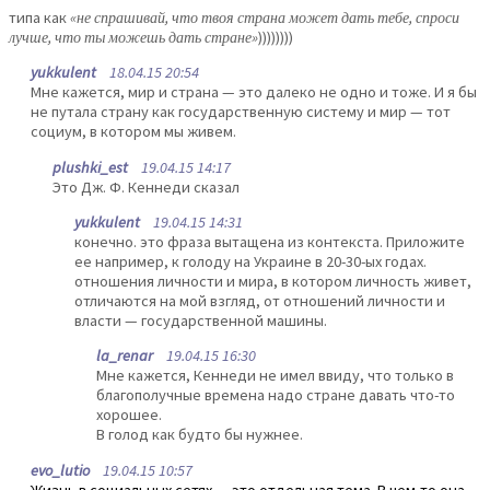
типа как
«не спрашивай, что твоя страна может дать тебе, спроси
лучше, что ты можешь дать стране»
))))))))
yukkulent
18.04.15 20:54
Мне кажется, мир и страна — это далеко не одно и тоже. И я бы
не путала страну как государственную систему и мир — тот
социум, в котором мы живем.
plushki_est
19.04.15 14:17
Это Дж. Ф. Кеннеди сказал
yukkulent
19.04.15 14:31
конечно. это фраза вытащена из контекста. Приложите
ее например, к голоду на Украине в 20-30-ых годах.
отношения личности и мира, в котором личность живет,
отличаются на мой взгляд, от отношений личности и
власти — государственной машины.
la_renar
19.04.15 16:30
Мне кажется, Кеннеди не имел ввиду, что только в
благополучные времена надо стране давать что-то
хорошее.
В голод как будто бы нужнее.
evo_lutio
19.04.15 10:57
Жизнь в социальных сетях — это отдельная тема. В чем-то она