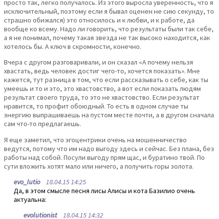
просто так, легко получалось. Из этого выросла уверенность, что я
исключительный, поэтому если я бывал оценен не сию секунду, то
страшно обижался) это относилось и к любви, и к работе, да
вообще ко всему. Надо ли говорить, что результаты были так себе,
а я не понимал, почему такая звезда не так высоко находится, как
хотелось бы. А ключ в скромности, конечно.
Вчера с другом разговаривали, и он сказал «А почему нельзя
хвастать, ведь человек достиг чего-то, хочется показать». Мне
кажется, тут разница в том, что если рассказывать о себе, как ты
умеешь и то и это, это хвастовство, а вот если показать людям
результат своего труда, то это не хвастовство. Если результат
нравится, то профит обоюдный. То есть в одном случае ты
энергию выпрашиваешь на пустом месте почти, а в другом сначала
сам что-то предлагаешь.
Я еще заметил, что эгоцентрики очень на мошенничество
ведутся, потому что им надо выгоду здесь и сейчас. Без плана, без
работы над собой. Посули выгоду прям щас, и буратино твой. По
сути вложить хотят мало или ничего, а получить горы золота.
evo_lutio
18.04.15 14:25
Да, в этом смысле песня лисы Алисы и кота Базилио очень
актуальна:
evolutionist
18.04.15 14:32