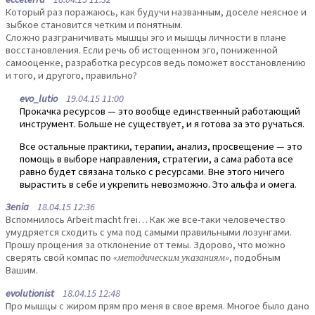
Который раз поражаюсь, как будучи названным, доселе неясное и
зыбкое становится четким и понятным.
Сложно разграничивать мышцы эго и мышцы личности в плане
восстановления. Если речь об истощенном эго, пониженной
самооценке, разработка ресурсов ведь поможет восстановлению
и того, и другого, правильно?
evo_lutio
19.04.15 11:00
Прокачка ресурсов — это вообще единственный работающий
инструмент. Больше не существует, и я готова за это ручаться.
Все остальные практики, терапии, анализ, просвещение — это
помощь в выборе направления, стратегии, а сама работа все
равно будет связана только с ресурсами. Вне этого ничего
вырастить в себе и укрепить невозможно. Это альфа и омега.
3enia
18.04.15 12:36
Вспомнилось Arbeit macht frei… Как же все-таки человечество
умудряется сходить с ума под самыми правильными лозунгами.
Прошу прощения за отклонение от темы. Здорово, что можно
сверять свой компас по
«методическим указаниям»
, подобным
Вашим.
evolutionist
18.04.15 12:48
Про мышцы с жиром прям про меня в свое время. Многое было дано