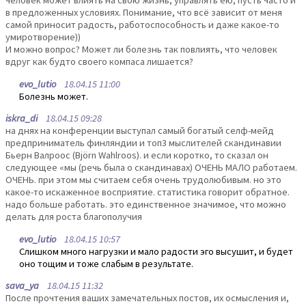
человек может влиять на свою жизнь, управлять ею, пусть часто и
в предложенных условиях. Понимание, что всё зависит от меня
самой приносит радость, работоспособность и даже какое-то
умиротворение))
И можно вопрос? Может ли болезнь так повлиять, что человек
вдруг как будто своего компаса лишается?
evo_lutio
18.04.15 11:00
Болезнь может.
iskra_di
18.04.15 09:28
на днях на конференции выступал самый богатый селф-мейд
предприниматель финляндии и топ3 мыслителей скандинавии
Бьерн Валроос (Björn Wahlroos). и если коротко, то сказал он
следующее «мы (речь была о скандинавах) ОЧЕНЬ МАЛО работаем.
ОЧЕНЬ. при этом мы считаем себя очень трудолюбивым. но это
какое-то искаженное восприятие. статистика говорит обратное.
надо больше работать. это единственное значимое, что можно
делать для роста благополучия
evo_lutio
18.04.15 10:57
Слишком много нагрузки и мало радости эго высушит, и будет
оно тощим и тоже слабым в результате.
sava_ya
18.04.15 11:32
После прочтения ваших замечательных постов, их осмысления и,