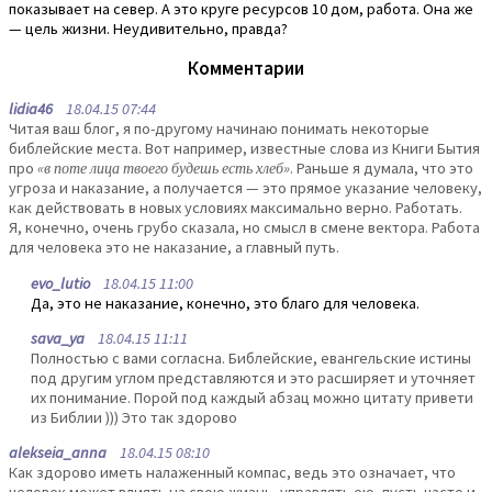
показывает на север. А это круге ресурсов 10 дом, работа. Она же
— цель жизни. Неудивительно, правда?
Комментарии
lidia46
18.04.15 07:44
Читая ваш блог, я по-другому начинаю понимать некоторые
библейские места. Вот например, известные слова из Книги Бытия
про
«в поте лица твоего будешь есть хлеб»
. Раньше я думала, что это
угроза и наказание, а получается — это прямое указание человеку,
как действовать в новых условиях максимально верно. Работать.
Я, конечно, очень грубо сказала, но смысл в смене вектора. Работа
для человека это не наказание, а главный путь.
evo_lutio
18.04.15 11:00
Да, это не наказание, конечно, это благо для человека.
sava_ya
18.04.15 11:11
Полностью с вами согласна. Библейские, евангельские истины
под другим углом представляются и это расширяет и уточняет
их понимание. Порой под каждый абзац можно цитату привети
из Библии ))) Это так здорово
alekseia_anna
18.04.15 08:10
Как здорово иметь налаженный компас, ведь это означает, что