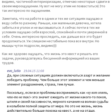
видимо, частичной интериоризации, отмечаю некоторые сдвиги в
своем мироощущении. Ну вот не могу этим не похвастаться) Это
так интересно по ощущениям.
Заметила, что на работе в одних и тех же ситуациях ощущаю и
веду себя по разному. Раньше, как маленькая девочка, хотела
забиться в уголок и не высовываться. А сейчас почти в тех же
условиях ощущаю себя взрослой, спокойной и почти уверенной в
себе. Очень интересно проследить, как дальше все это будет
продолжаться. Уж слишком нестабильно пока все внутри. Но
мышцы чуток подросли, видимо)))
Как же здорово ощущать, что жизнь это квест и решать его
задачи, руководсвтвуясь бесценной информацией из ваших
трудов.
evo_lutio
19.04.15 11:08
Да, при сложных ситуациях должен включаться азарт и желание
победить проблему. Чем больше этот элемент и чем меньше
элемент раздражения, страха, тем лучше.
Поскольку, если все проблемы воспринимать как
«ну вот опять,
что-то не так!»
это значит ожидать от жизни какого-то покоя,
штиля и своей пассивности, мерного качания на волнах судьбы
в колыбели полной защиты от мира. Но это не жизнь, жизнь
действительно больше похожа на квест, а не на отдых.