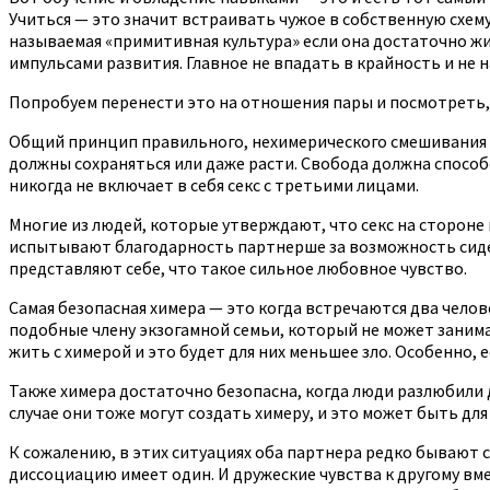
Учиться — это значит встраивать чужое в собственную схем
называемая «примитивная культура» если она достаточно ж
импульсами развития. Главное не впадать в крайность и не н
Попробуем перенести это на отношения пары и посмотреть,
Общий принцип правильного, нехимерического смешивания — 
должны сохраняться или даже расти. Свобода должна способ
никогда не включает в себя секс с третьими лицами.
Многие из людей, которые утверждают, что секс на сторон
испытывают благодарность партнерше за возможность сидет
представляют себе, что такое сильное любовное чувство.
Самая безопасная химера — это когда встречаются два челов
подобные члену экзогамной семьи, который не может занимат
жить с химерой и это будет для них меньшее зло. Особенно, 
Также химера достаточно безопасна, когда люди разлюбили д
случае они тоже могут создать химеру, и это может быть дл
К сожалению, в этих ситуациях оба партнера редко бывают 
диссоциацию имеет один. И дружеские чувства к другому вм