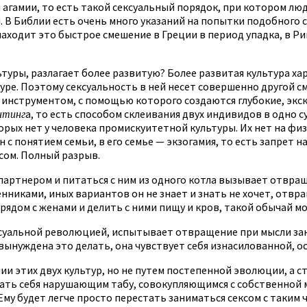
гамии, то есть такой сексуальный порядок, при котором люди
и. В Библии есть очень много указаний на попытки подобного 
одит это быстрое смешение в Греции в период упадка, в Рим
туры, разлагает более развитую? Более развитая культура хар
ре. Поэтому сексуальность в ней несет совершенно другой см
ся инструментом, с помощью которого создаются глубокие, экс
нтинг
а, то есть способом склеивания двух индивидов в одно
орых нет у человека промискуитетной культуры. Их нет на физ
н с понятием семьи, в его семье — экзогамия, то есть запрет 
ксом. Полный разрыв.
партнером и питаться с ним из одного котла вызывает отвраще
нниками, иных вариантов он не знает и знать не хочет, отвр
ядом с женами и делить с ними пищу и кров, такой обычай мо
суальной революцией, испытывает отвращение при мысли зани
 вынуждена это делать, она чувствует себя изнасилованной, о
ии этих двух культур, но не путем постепенной эволюции, а 
ть себя нарушающим табу, совокупляющимся с собственной ма
 Ему будет легче просто перестать заниматься сексом с таким