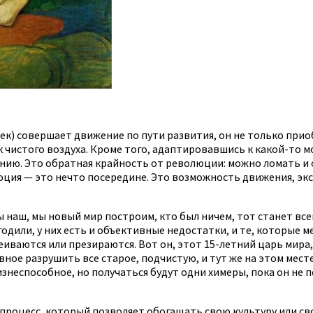
век) совершает движение по пути развития, он не только прио
 чистого воздуха. Кроме того, адаптировавшись к какой-то мо
ению. Это обратная крайность от революции: можно ломать и
ия — это нечто посередине. Это возможность движения, экспе
ы наш, мы новый мир построим, кто был ничем, тот станет в
годили, у них есть и объективные недостатки, и те, которые
иваются или презираются. Вот он, этот 15-летний царь мира, у
лавное разрушить все старое, подчистую, и тут же на этом мес
знеспособное, но получаться будут одни химеры, пока он не 
 процесс, который позволяет обогащать свою культуру или св