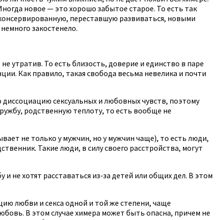
ногда новое — это хорошо забытое старое. То есть так
законсервированную, переставшую развиваться, новыми
 немного закостенело.
е утратив. То есть близость, доверие и единство в паре
ии. Как правило, такая свобода весьма невелика и почти
ю диссоциацию сексуальных и любовных чувств, поэтому
ружбу, родственную теплоту, то есть вообще не
ает не только у мужчин, но у мужчин чаще), то есть люди,
твенник. Такие люди, в силу своего расстройства, могут
 и не хотят расставаться из-за детей или общих дел. В этом
ию любви и секса одной и той же степени, чаще
бовь. В этом случае химера может быть опасна, причем не