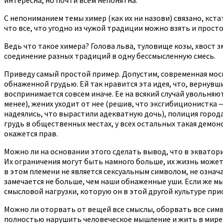
С непониманием темы химер (как их ни назови) связано, кст
что все, что угодно из чужой традиции можно взять и просто
Ведь что такое химера? Голова льва, туловище козы, хвост
соединение разных традиций в одну бессмысленную смесь.
Приведу самый простой пример. Допустим, современная мос
обнаженной грудью. Ей так нравится эта идея, что, вернувши
воспринимается совсем иначе. Ее на всякий случай увольняют
менее), жених уходит от нее (решив, что эксгибиционистка 
надеялись, что вырастили адекватную дочь), полиция город
грудь в общественных местах, у всех остальных такая демон
окажется прав.
Можно ли на основании этого сделать вывод, что в экватор
Их ограничения могут быть намного больше, их жизнь может
в этом племени не является сексуальным символом, не означ
замечается не больше, чем наши обнаженные уши. Если же мы
смысловой нагрузки, которую он в этой другой культуре прио
Можно ли оторвать от вещей все смыслы, оборвать все симво
полностью нарушить человеческое мышление и жить в мире п