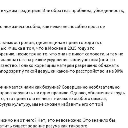
е к чужим традициям. Или обратная проблема, убежденность,
его нежизнеспособно, как нежизнеспособно простое
альных островов, где женщинам принято ходить с
ю. Фишка в том, что в Москве в 2015 году это
рению, несмотря на то, что она не пилот самолета, и тем не
т жаловаться на резкое ухудшение самочувствия (они-то
лиганство. Только кормящим матерям разрешено обнажать
аподозрит у такой девушки какое-то расстройство и на 90%
ринимается нами как безумие? Совершенно необязательно.
 права нарушить ни одно правило. Однако, обнаженная грудь
о, что принято и не несет никакого особого смысла,
ругую культуру, мы не сможем избавить его от той
исимо ни от чего? Нет, это невозможно. Это значило бы
атить существование разума как такового.