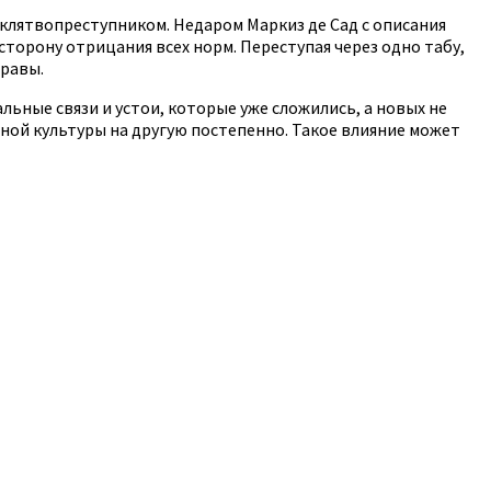
 клятвопреступником. Недаром Маркиз де Сад с описания
сторону отрицания всех норм. Переступая через одно табу,
правы.
льные связи и устои, которые уже сложились, а новых не
дной культуры на другую постепенно. Такое влияние может