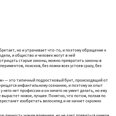
бретает, но и утрачивает что-то, и поэтому обращение к
дели, и общество и человек могут в ней
 отрицать старые законы, можно превратить законы в
риментов, поисков, без ломки всех устоев сразу, без
сем» — это типичный подростковый бунт, происходящий от
 мерещатся инфантильному сознанию, и поэтому их опыт
 него нет профессии и он ничего не умеет делать, но ему
те вырастет новое, лучшее. Понятно, что потом, ползая по
перестанет изобретать велосипед и не начнет скромно
ою личность чужим влиянием, но не дает появиться химере.