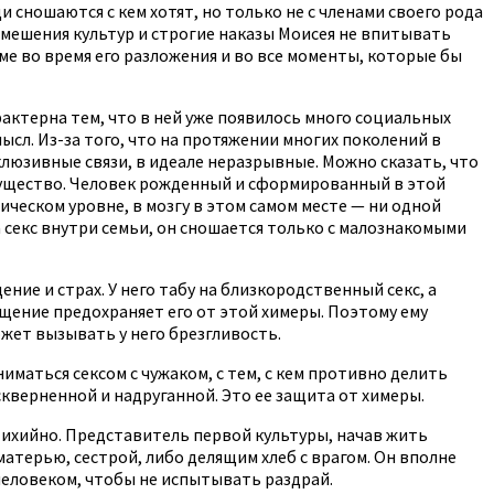
 сношаются с кем хотят, но только не с членами своего рода
смешения культур и строгие наказы Моисея не впитывать
е во время его разложения и во все моменты, которые бы
актерна тем, что в ней уже появилось много социальных
ысл. Из-за того, что на протяжении многих поколений в
клюзивные связи, в идеале неразрывные. Можно сказать, что
 существо. Человек рожденный и сформированный в этой
ическом уровне, в мозгу в этом самом месте — ни одной
на секс внутри семьи, он сношается только с малознакомыми
ние и страх. У него табу на близкородственный секс, а
ащение предохраняет его от этой химеры. Поэтому ему
жет вызывать у него брезгливость.
маться сексом с чужаком, с тем, с кем противно делить
скверненной и надруганной. Это ее защита от химеры.
стихийно. Представитель первой культуры, начав жить
терью, сестрой, либо делящим хлеб с врагом. Он вполне
 человеком, чтобы не испытывать раздрай.