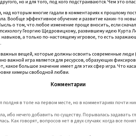
ругого, но и для того, под кого подстраиваются. Чем это опас
, над которым многие гадали в комментариях к прошлому пост
 шла. Вообще эффективное обучение и развитие каких-то новы
Мысль о том, что любое изменение проще вносить, если снача
психологу Георгию Щедровицкому, развившему идею Курта Ле
навыков, а только по-настоящему игровое, то есть заражаю
.
ых важных вещей, которые должны освоить современные люди (
о важной игра является для ресурсов, образующих фиксированн
, какое большое значение имеет для этих сфер игра. Что каса
ировке химеры свободной любви.
Комментарии
л полдня в топе на первом месте, но в комментариях почти ни
тала, ибо нечего добавить по существу. Порывалась задавать 
илась. Как говорят, вопросов нет в двух случаях: когда все поня