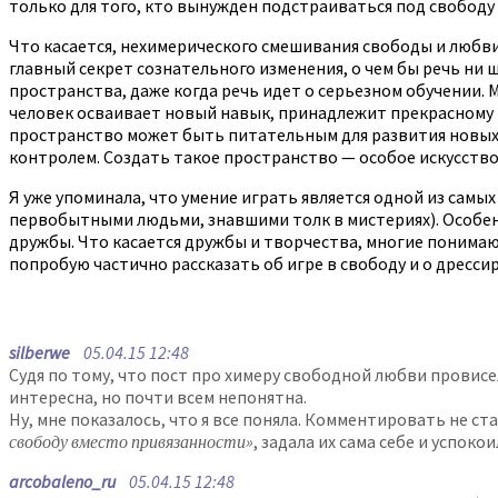
только для того, кто вынужден подстраиваться под свободу д
Что касается, нехимерического смешивания свободы и любви
главный секрет сознательного изменения, о чем бы речь ни
пространства, даже когда речь идет о серьезном обучении. 
человек осваивает новый навык, принадлежит прекрасному 
пространство может быть питательным для развития новых 
контролем. Создать такое пространство — особое искусство
Я уже упоминала, что умение играть является одной из сам
первобытными людьми, знавшими толк в мистериях). Особенн
дружбы. Что касается дружбы и творчества, многие понимают
попробую частично рассказать об игре в свободу и о дресс
silberwe
05.04.15 12:48
Судя по тому, что пост про химеру свободной любви провисе
интересна, но почти всем непонятна.
Ну, мне показалось, что я все поняла. Комментировать не с
свободу вместо привязанности»
, задала их сама себе и успоко
arcobaleno_ru
05.04.15 12:48