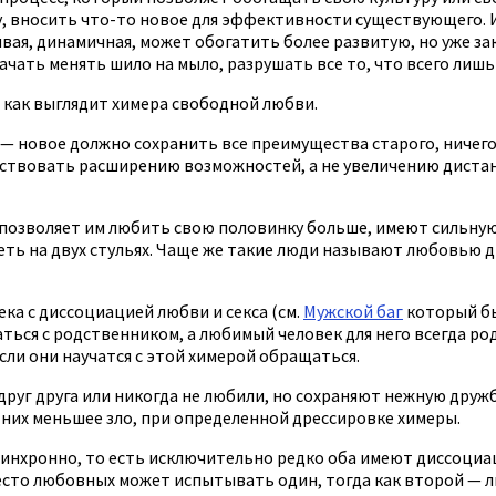
у, вносить что-то новое для эффективности существующего. И
ивая, динамичная, может обогатить более развитую, но уже 
ачать менять шило на мыло, разрушать все то, что всего лишь
 как выглядит химера свободной любви.
новое должно сохранить все преимущества старого, ничего н
ствовать расширению возможностей, а не увеличению дистанц
е позволяет им любить свою половинку больше, имеют сильну
ь на двух стульях. Чаще же такие люди называют любовью д
ека с диссоциацией любви и секса (см.
Мужской баг
который быв
ься с родственником, а любимый человек для него всегда родс
если они научатся с этой химерой обращаться.
руг друга или никогда не любили, но сохраняют нежную дружбу
я них меньшее зло, при определенной дрессировке химеры.
синхронно, то есть исключительно редко оба имеют диссоциац
есто любовных может испытывать один, тогда как второй — лю