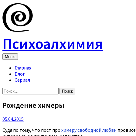
Skip
to
content
Психоалхимия
Меню
Главная
Блог
Сериал
Найти:
Рождение химеры
05.04.2015
Судя по тому, что пост про
химеру свободной любви
провисел
интересна, но почти всем непонятна.