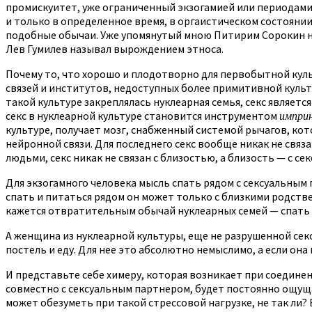
промискуитет, уже ограниченный экзогамией или периодами а
и только в определенное время, в оргаистическом состояни
подобные обычаи. Уже упомянутый мною Питирим Сорокин нах
Лев Гумилев называл вырождением этноса.
Почему то, что хорошо и плодотворно для первобытной куль
связей и институтов, недоступных более примитивной культу
такой культуре закреплялась нуклеарная семья, секс являет
секс в нуклеарной культуре становится инструментом
импри
культуре, получает мозг, снабженный системой рычагов, кот
нейронной связи. Для последнего секс вообще никак не связа
людьми, секс никак не связан с близостью, а близость — с се
Для экзогамного человека мысль спать рядом с сексуальным 
спать и питаться рядом он может только с близкими родстве
кажется отвратительным обычай нуклеарных семей — спать р
А женщина из нуклеарной культуры, еще не разрушенной сек
постель и еду. Для нее это абсолютно немыслимо, а если она
И представьте себе химеру, которая возникает при соединен
совместно с сексуальным партнером, будет постоянно ощуща
может обезуметь при такой стрессовой нагрузке, не так ли?