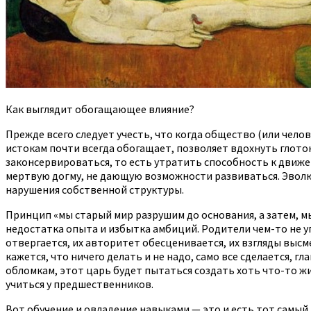
Как выглядит обогащающее влияние?
Прежде всего следует учесть, что когда общество (или чело
истокам почти всегда обогащает, позволяет вдохнуть глоток
законсервироваться, то есть утратить способность к движ
мертвую догму, не дающую возможности развиваться. Эволюц
нарушения собственной структуры.
Принцип «мы старый мир разрушим до основания, а затем, м
недостатка опыта и избытка амбиций. Родители чем-то не у
отвергается, их авторитет обесценивается, их взгляды высме
кажется, что ничего делать и не надо, само все сделается, г
обломкам, этот царь будет пытаться создать хоть что-то жи
учиться у предшественников.
Вот обучение и овладение навыками — это и есть тот самый