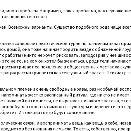
ати, много проблем. Например, такая проблема, как неуважени
 так перенести в свою.
 змеи. Возможны варианты. Существо подобного рода чаще вс
квичка совершает экзотическое турне по племенам экватори
сь домой, она тоже начинает ходить везде с обнаженной грудь
 с работы (никто не хочет рисковать, заподозрив у нее шизоф
— это не то, на ком он хотел бы жениться,), родители начинаю
а рассматривает ее появление в общественных местах как ху
страция рассматривается как сексуальный эпатаж. Психиатр з
иальном племени очень свободные нравы, раз их обычай восп
 напоминать жестко расписанный ритуал, где никто не имеет
ает никакой интимности, не выражает никакого эпатажа, это т
 попробуем оторвать символ от культуры и перенести его в д
бретет. И толковать его будут совсем иначе.
лические связи, и воспринимать вещь как вещь в себе, незав
редметов без названия и смысла. То есть, собственно, прекр