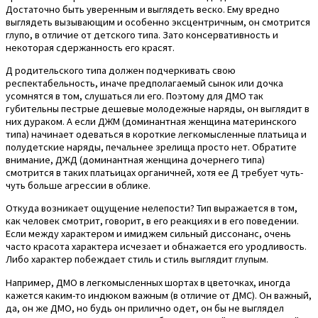
Достаточно быть уверенным и выглядеть веско. Ему вредно
выглядеть вызывающим и особенно эксцентричным, он смотрится
глупо, в отличие от детского типа. Зато консервативность и
некоторая сдержанность его красят.
Д родительского типа должен подчеркивать свою
респектабельность, иначе предполагаемый сынок или дочка
усомнятся в том, слушаться ли его. Поэтому для ДМО так
губительны пестрые дешевые молодежные наряды, он выглядит в
них дураком. А если ДЖМ (доминантная женщина материнского
типа) начинает одеваться в короткие легкомысленные платьица и
полудетские наряды, печальнее зрелища просто нет. Обратите
внимание, ДЖД (доминантная женщина дочернего типа)
смотрится в таких платьицах органичней, хотя ее Д требует чуть-
чуть больше агрессии в облике.
Откуда возникает ощущение нелепости? Тип выражается в том,
как человек смотрит, говорит, в его реакциях и в его поведении.
Если между характером и имиджем сильный диссонанс, очень
часто красота характера исчезает и обнажается его уродливость.
Либо характер побеждает стиль и стиль выглядит глупым.
Например, ДМО в легкомысленных шортах в цветочках, иногда
кажется каким-то индюком важным (в отличие от ДМС). Он важный,
да, он же ДМО, но будь он прилично одет, он бы не выглядел