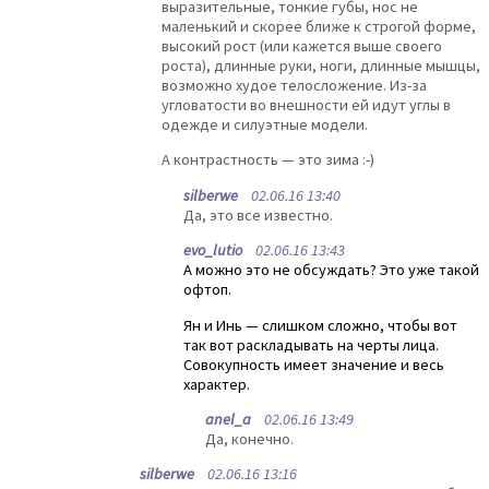
выразительные, тонкие губы, нос не
маленький и скорее ближе к строгой форме,
высокий рост (или кажется выше своего
роста), длинные руки, ноги, длинные мышцы,
возможно худое телосложение. Из-за
угловатости во внешности ей идут углы в
одежде и силуэтные модели.
А контрастность — это зима :-)
silberwe
02.06.16 13:40
Да, это все известно.
evo_lutio
02.06.16 13:43
А можно это не обсуждать? Это уже такой
офтоп.
Ян и Инь — слишком сложно, чтобы вот
так вот раскладывать на черты лица.
Совокупность имеет значение и весь
характер.
anel_a
02.06.16 13:49
Да, конечно.
silberwe
02.06.16 13:16