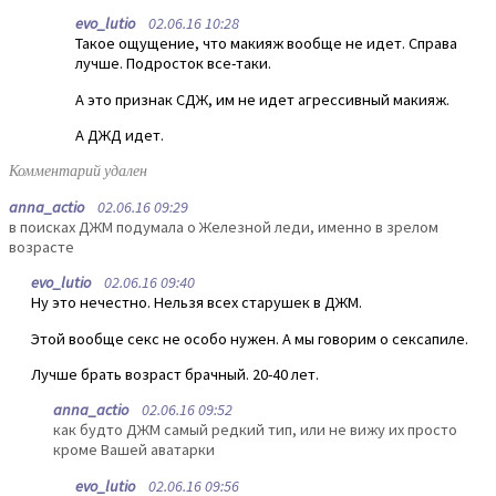
evo_lutio
02.06.16 10:28
Такое ощущение, что макияж вообще не идет. Справа
лучше. Подросток все-таки.
А это признак СДЖ, им не идет агрессивный макияж.
А ДЖД идет.
Комментарий удален
anna_actio
02.06.16 09:29
в поисках ДЖМ подумала о Железной леди, именно в зрелом
возрасте
evo_lutio
02.06.16 09:40
Ну это нечестно. Нельзя всех старушек в ДЖМ.
Этой вообще секс не особо нужен. А мы говорим о сексапиле.
Лучше брать возраст брачный. 20-40 лет.
anna_actio
02.06.16 09:52
как будто ДЖМ самый редкий тип, или не вижу их просто
кроме Вашей аватарки
evo_lutio
02.06.16 09:56