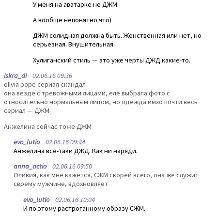
У меня на аватарке не ДЖМ.
А вообще непонятно что)
ДЖМ солидная должна быть. Женственная или нет, но
серьезная. Внушительная.
Хулиганский стиль — это уже черты ДЖД какие-то.
iskra_di
02.06.16 09:36
olivia pope сериал скандал
она везде с тревожными лицами, еле выбрала фото с
относительно нормальным лицом, но одежда имхо почти весь
сериал — ДЖМ
Анжелина сейчас тоже ДЖМ
evo_lutio
02.06.16 09:44
Анжелина все-таки ДЖД. Как ни наряди.
anna_actio
02.06.16 09:50
Оливия, как мне кажется, СЖМ скорей всего, она же служит
своему мужчине, вдохновляет
evo_lutio
02.06.16 10:04
И по этому растроганному образу СЖМ.