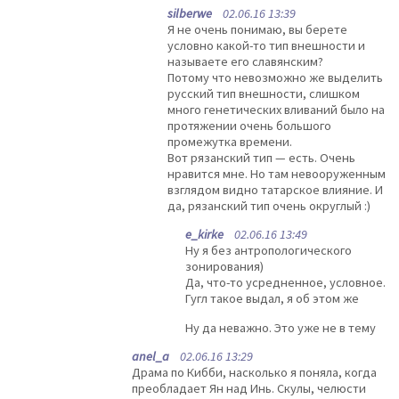
silberwe
02.06.16 13:39
Я не очень понимаю, вы берете
условно какой-то тип внешности и
называете его славянским?
Потому что невозможно же выделить
русский тип внешности, слишком
много генетических вливаний было на
протяжении очень большого
промежутка времени.
Вот рязанский тип — есть. Очень
нравится мне. Но там невооруженным
взглядом видно татарское влияние. И
да, рязанский тип очень округлый :)
e_kirke
02.06.16 13:49
Ну я без антропологического
зонирования)
Да, что-то усредненное, условное.
Гугл такое выдал, я об этом же
Ну да неважно. Это уже не в тему
anel_a
02.06.16 13:29
Драма по Кибби, насколько я поняла, когда
преобладает Ян над Инь. Скулы, челюсти