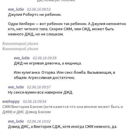
evo_lutio
02.06.16 09:53
Джулия Робертс не ребенок.
Одри Хепберн — вот ребенок так ребенок. А Джулия непонятно
кто, нет четкого типа. Скорее СЖМ, чем СЖД, может быть
немного ДЖД, но не слишком.
Комментарий удален
Комментарий удален
evo_lutio
02.06.16 09:59
ДЖД не игривая девочка, а хищница.
Или хулиганка. Оторва. Или секс-бомба. Вызывающая, в
общем. Агрессивная достаточно.
evo_lutio
02.06.16 09:57
Ну секси-вумен все наверное ДЖД.
evahappy
02.06.16 09:54
СЖМ Виктория Бэкхэм (хотя кажется что она вполне может быть и
ДЖМ) и ДМС Дэвид Бэкхэм
evo_lutio
02.06.16 10:02
Дэвид ДМС, а Виктория СДЖ, хотя иногда СЖМ немного, да.