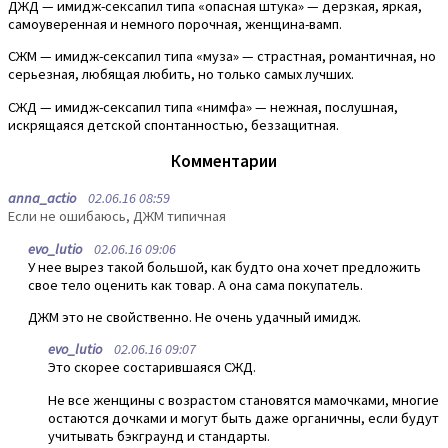
ДЖД — имидж-сексапил типа «опасная штука» — дерзкая, яркая,
самоуверенная и немного порочная, женщина-вамп.
СЖМ — имидж-сексапил типа «муза» — страстная, романтичная, но
серьезная, любящая любить, но только самых лучших.
СЖД — имидж-сексапил типа «нимфа» — нежная, послушная,
искрящаяся детской спонтанностью, беззащитная.
Комментарии
anna_actio
02.06.16 08:59
Если не ошибаюсь, ДЖМ типичная
evo_lutio
02.06.16 09:06
У нее вырез такой большой, как будто она хочет предложить
свое тело оценить как товар. А она сама покупатель.
ДЖМ это не свойственно. Не очень удачный имидж.
evo_lutio
02.06.16 09:07
Это скорее состарившаяся СЖД.
Не все женщины с возрастом становятся мамочками, многие
остаются дочками и могут быть даже органичны, если будут
учитывать бэкграунд и стандарты.