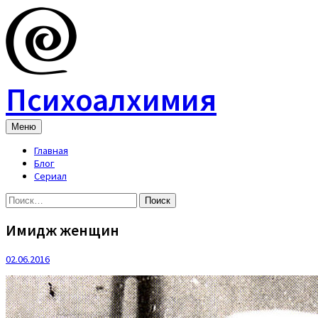
Skip
to
content
Психоалхимия
Меню
Главная
Блог
Сериал
Найти:
Имидж женщин
02.06.2016