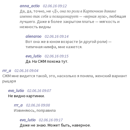
anna_actio
02.06.16 09:12
Да, да, точно, не
«Д», она по роли в Карточном домике
именно так себя и позиционирует — «верная муза»
, любящая
лучшего. Даже в более закрытом платье — мягкость и
нежность видны
alenaroo
02.06.16 09:14
Вот она же в юном возрасте (и другой роли) —
типичная нимфа, мне кажется.
evo_lutio
02.06.16 09:15
Да. На СЖМ похожа тут.
rrr_a
02.06.16 09:04
СЖМ мне видится такой, это, насколько я поняла, женский вариант
рыцаря
evo_lutio
02.06.16 09:07
Не видно картинки.
rrr_a
02.06.16 09:08
Извиняюсь, поправила
evo_lutio
02.06.16 09:17
Даже не знаю. Может быть, наверное.