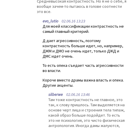
Средневысокая контрастность. Но я не о себе, я
вообще зачем-то пытаюсь в голове соотнести
это все.
evo_lutio
02.06.16 13:23
Для моей классификации контрастность не
самый главный критерий.
Д дает агрессивность, поэтому
контрастность больше идет, но, например,
ДЖМ и ДМО не очень идет, только ДЖД и
ДМС идет очень.
То есть опека съедает часть агрессивности
во власти.
Короче вместо драмы важна власть и опека.
Другие акценты.
silberwe
02.06.16 13:46
Там тоже контрастность не главное, это
так, к слову пришлось. Там выделяется на
основе черт лица и строения тела типаж,
какой образ больше подойдет. То есть
это не психология, это чисто физическая
антропология. Иногда дамы жалуются,