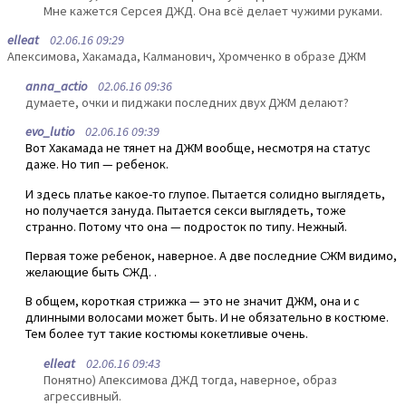
Мне кажется Серсея ДЖД. Она всё делает чужими руками.
elleat
02.06.16 09:29
Апексимова, Хакамада, Калманович, Хромченко в образе ДЖМ
anna_actio
02.06.16 09:36
думаете, очки и пиджаки последних двух ДЖМ делают?
evo_lutio
02.06.16 09:39
Вот Хакамада не тянет на ДЖМ вообще, несмотря на статус
даже. Но тип — ребенок.
И здесь платье какое-то глупое. Пытается солидно выглядеть,
но получается зануда. Пытается секси выглядеть, тоже
странно. Потому что она — подросток по типу. Нежный.
Первая тоже ребенок, наверное. А две последние СЖМ видимо,
желающие быть СЖД. .
В общем, короткая стрижка — это не значит ДЖМ, она и с
длинными волосами может быть. И не обязательно в костюме.
Тем более тут такие костюмы кокетливые очень.
elleat
02.06.16 09:43
Понятно) Апексимова ДЖД тогда, наверное, образ
агрессивный.