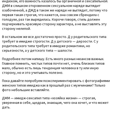
индюком, его важность казалось бы органичной и сексапильной.
ДЖМ в слишком откровенном сексуальном наряде выглядит
озабоченной, а ДЖД в таком же наряде не выглядит, потому что
первая такая строгая, что кажется, она совсем сбрендила с
голодухи, раз так вырядилась. Короче говоря, стиль должен
подчеркивать красивую сторону характера, а не выставлять эту
сторону нелепой.
В остальном же все достаточно просто. Д у родительского типа
требует в имидже строгости. Д у детского — дерзости. С у
родительского типа требует в имидже романтики, но
серьезности, а у детского типа — шалости.
Подробнее потом напишу. Есть много разных нюансов важных.
Главное помнить, чистых типов почти нет, очень близких типов
мало, обычно есть лишь тенденция человека в ту или иную
сторону, но и это учитывать полезно.
Пока давайте попробуем поэкспериментировать с фотографиями
женских типов имиджа как в прошлый раз с мужчинами? Только
фото небольшие вставляйте.
ДЖМ — имидж-сексапил типа «хозяйка жизни» — строгая,
уверенная в себе, щедрая, знающая, чего она хочет, и что может
дать.