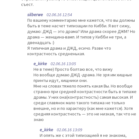
съест.
silberwe
02.06.16 12:54
По вашему комментарию мне кажется, что вы должны
быть в теме насчет типизации по Кибби. Я вот сижу,
думаю: ДЖД — это драма? Или драма скорее ДЖМ? Но
драма — женщина-вамп. И типов у Кибби не три, а
двенадцать :)
Я типичная драма и ДЖД, есичо. Разве что
контрастность средненькая.
e_kirke
02.06.16 13:05
Не в теме) Просто болтаю все, что вижу
Но вообще думаю ДЖД -драма. Не зря им хищные
принты идут, хищники они.
Мне на словах тяжело понять какая Вы. Но вообще
странно при средней контрастности быть в типаже
драмы. У них она(контрастность) самая высокая. И
среди славянок мало такого типажа не только
внешне, но и по характеру (как мне кажется). Хотя
средняя контрастность — это не низкая, так что не
знаю
e_kirke
02.06.16 13:09
И опять же с этой типизацией я не знакома,