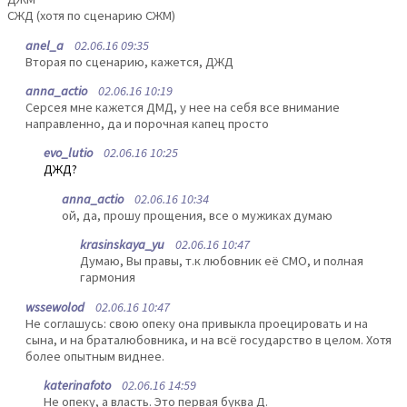
СЖД (хотя по сценарию СЖМ)
anel_a
02.06.16 09:35
Вторая по сценарию, кажется, ДЖД
anna_actio
02.06.16 10:19
Серсея мне кажется ДМД, у нее на себя все внимание
направленно, да и порочная капец просто
evo_lutio
02.06.16 10:25
ДЖД?
anna_actio
02.06.16 10:34
ой, да, прошу прощения, все о мужиках думаю
krasinskaya_yu
02.06.16 10:47
Думаю, Вы правы, т.к любовник её СМО, и полная
гармония
wssewolod
02.06.16 10:47
Не соглашусь: свою опеку она привыкла проецировать и на
сына, и на браталюбовника, и на всё государство в целом. Хотя
более опытным виднее.
katerinafoto
02.06.16 14:59
Не опеку, а власть. Это первая буква Д.