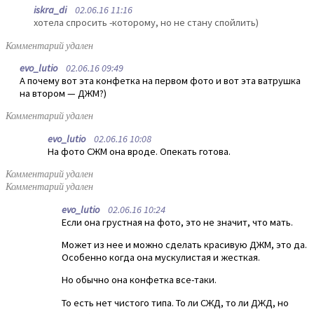
iskra_di
02.06.16 11:16
хотела спросить -которому, но не стану спойлить)
Комментарий удален
evo_lutio
02.06.16 09:49
А почему вот эта конфетка на первом фото и вот эта ватрушка
на втором — ДЖМ?)
Комментарий удален
evo_lutio
02.06.16 10:08
На фото СЖМ она вроде. Опекать готова.
Комментарий удален
Комментарий удален
evo_lutio
02.06.16 10:24
Если она грустная на фото, это не значит, что мать.
Может из нее и можно сделать красивую ДЖМ, это да.
Особенно когда она мускулистая и жесткая.
Но обычно она конфетка все-таки.
То есть нет чистого типа. То ли СЖД, то ли ДЖД, но