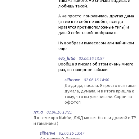
типажа яркого. Но сначала видишь и
любишь такой.
А не просто: понравилась другая дама
(а тем кто себя не любят, всегда
нравятся противоположные типы) и
давай себя такой воображать.
Ну вообрази пылесосом или чайником
еще.
evo_lutio
02.06.16 13:57
Вообще я писала об этом очень много
раз, вы наверное забыли.
silberwe
02.06.16 14:00
Да-да-да, писали. Я просто вся такая
думала, думала, и в итоге пришла к
тому, что вы уже писали. Сорри за
оффтоп.
rrr_a
02.06.16 13:21
Я в теме про Кибби, ДЖД может быть и драмой и ТР
и гаминами )
silberwe
02.06.16 13:47
Да, пожалуй. Похоже.