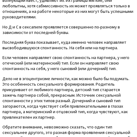
волнующий квест, удивляют их. Их границы мягкие, они
любопытны, хотя сабмиссивность их может проявляться только в
отношениях, а на работе некоторые из них могут быть успешными
руководителями.
Но Д и С в сексапиле проявляется совершенно по-разному в
зависимости от последней буквы.
Последняя буква показывает, куда именно человек направляет
высвободившуюся спонтанность. На себя или на партнера.
Если человек направляет свою спонтанность на партнера, у него
отеческий (или материнский) тип. Если он направляет свою
спонтанность на себя, у него сыновий (или дочерний) тип.
Дело не в эгоцентризме личности, как можно было бы подумать.
Это особенность сексуального формирования. Родитель
прикуривает от любимого партнера, детский тип старается
зажечь партнера собой, прекрасным. Источник сексуальной
спонтанности у этих типов разный. Дочерний и сыновий тип
загораются, когда чувствует себя привлекательными в глазах
партнера, а материнский и отцовский тип, когда чувствуют, как
привлекателен их партнер.
Обратите внимание, невозможно сказать, что один тип
сексуальнее другого, это разная форма проявления сексуальной