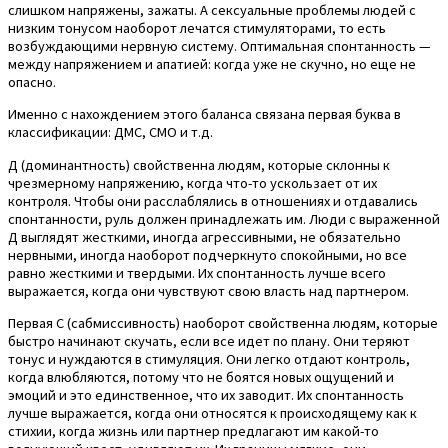
слишком напряжены, зажаты. А сексуальные проблемы людей с
низким тонусом наоборот лечатся стимуляторами, то есть
возбуждающими нервную систему. Оптимальная спонтанность —
между напряжением и апатией: когда уже не скучно, но еще не
опасно.
Именно с нахождением этого баланса связана первая буква в
классификации: ДМС, СМО и т.д.
Д (доминантность) свойственна людям, которые склонны к
чрезмерному напряжению, когда что-то ускользает от их
контроля. Чтобы они расслаблялись в отношениях и отдавались
спонтанности, руль должен принадлежать им. Люди с выраженной
Д выглядят жесткими, иногда агрессивными, не обязательно
нервными, иногда наоборот подчеркнуто спокойными, но все
равно жесткими и твердыми. Их спонтанность лучше всего
выражается, когда они чувствуют свою власть над партнером.
Первая С (сабмиссивность) наоборот свойственна людям, которые
быстро начинают скучать, если все идет по плану. Они теряют
тонус и нуждаются в стимуляция. Они легко отдают контроль,
когда влюбляются, потому что не боятся новых ощущений и
эмоций и это единственное, что их заводит. Их спонтанность
лучше выражается, когда они относятся к происходящему как к
стихии, когда жизнь или партнер предлагают им какой-то