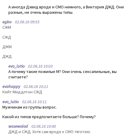
А иногда Дэвид вроде и СМО немного, а Виктория ДЖД. Они
разные, не очень выражены типы.
egbo
02.06.16 09:55
CЖМ
СЖД
ДЖМ
ДЖД
evo_lutio
02.06.16 10:03
А почему такие пожилые М? Они очень сексапильные, вы
считаете?
evahappy
02.06.16 10:11
Кейт Миддлтон СЖД
evo_lutio
02.06.16 10:11
Мужчинам из группы вопрос.
Какой из типов предпочитаете больше? Почему?
wssewolod
02.06.16 10:40
ДЖД и СЖД. Хотя сам вроде к СМО тяготею.