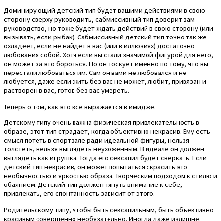
Доминирующий детский тип будет вашими действиями в свою
сторону сверху руководить, сабмиссивный тип доверит вам
руководство, но тоже будет ждать действий в свою сторону (или
вызывать, если рыбак). Сабмиссивный детский тип точно так же
охладеет, если не найдет в вас (или в иллюзиях) достаточно
любования собой. Хотя если вы стали значимой фигурой для него,
он может за это бороться. Но он тоскует именно по тому, что вы
перестали любоваться им. Сам он вами не любовался и не
любуется, даже если жить без вас не может, любит, привязан и
растворен в вас, готов без вас умереть.
Теперь о том, как это все выражается в имидже.
Детскому типу очень важна физическая привлекательность в
образе, этот тип страдает, когда объективно некрасив. Ему есть
смысл потеть в спортзале ради идеальной фигуры, нельзя
толстеть, нельзя выглядеть неухоженным. В идеале он должен
выглядеть как игрушка. Тогда его сексапил будет сверкать. Если
детский тип некрасив, он может попытаться скрасить это
необычностью и яркостью образа. Творческим подходом к стилю и
обаянием. Детский тип должен тянуть внимание к себе,
привлекать, его спонтанность зависит от этого.
Родительскому типу, чтобы быть сексапильным, быть объективно
красивым совершенно необязательно. Иногда даже излишне.