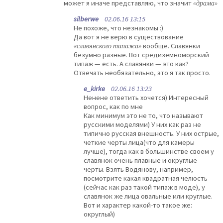
может я иначе представляю, что значит
«драма»
silberwe
02.06.16 13:15
Не похоже, что незнакомы :)
Да вот я не верю в существование
«славянского типажа»
вообще. Славянки
безумно разные. Вот средиземноморский
типаж — есть. А славянки — это как?
Отвечать необязательно, это я так просто.
e_kirke
02.06.16 13:23
Ненене ответить хочется) Интересный
вопрос, как по мне
Как минимум это не то, что называют
русскими моделями) У них как раз не
типично русская внешность. У них острые,
четкие черты лица(что для камеры
лучше), тогда как в большинстве своем у
славянок очень плавные и округлые
черты. Взять Водянову, например,
посмотрите какая квадратная челюсть
(сейчас как раз такой типаж в моде), у
славянок же лица овальные или круглые.
Вот и характер какой-то такое же:
округлый)