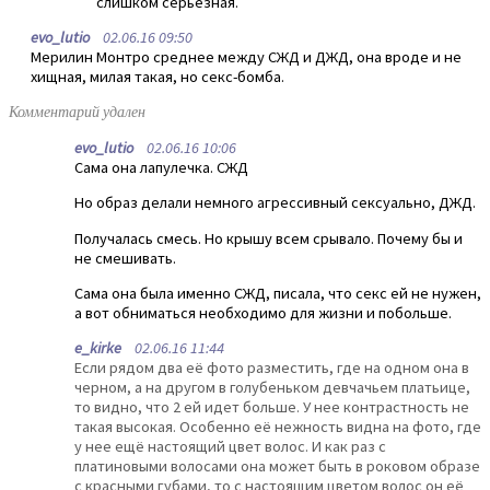
слишком серьезная.
evo_lutio
02.06.16 09:50
Мерилин Монтро среднее между СЖД и ДЖД, она вроде и не
хищная, милая такая, но секс-бомба.
Комментарий удален
evo_lutio
02.06.16 10:06
Сама она лапулечка. СЖД
Но образ делали немного агрессивный сексуально, ДЖД.
Получалась смесь. Но крышу всем срывало. Почему бы и
не смешивать.
Сама она была именно СЖД, писала, что секс ей не нужен,
а вот обниматься необходимо для жизни и побольше.
e_kirke
02.06.16 11:44
Если рядом два её фото разместить, где на одном она в
черном, а на другом в голубеньком девчачьем платьице,
то видно, что 2 ей идет больше. У нее контрастность не
такая высокая. Особенно её нежность видна на фото, где
у нее ещё настоящий цвет волос. И как раз с
платиновыми волосами она может быть в роковом образе
с красными губами, то с настоящим цветом волос он её