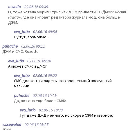
lewella
02.06.16 09:49
О, тоже хотела Мерил Стрип как ДЖМ привести. В
«Дьявол носит
Prada»
, где она играет редактора журнала мод, она больше
ДЖМ.
evo_lutio
02.06.16 09:54
Ну тут, возможно.
puhache
02.06.16 09:11
ДЖМ и СМС. Roxette
evo_lutio
02.06.16 09:20
А может СМЖ и ДМС?
evo_lutio
02.06.16 09:22
СМС должен выглядеть как хорошенький послушный
мальчик.
puhache
02.06.16 10:29
Да, вот она еще более СМЖ:
evo_lutio
02.06.16 10:30
Тут даже ДЖД немного, но скорее СЖМ наверное.
wssewolod
02.06.16 09:27
ДЖМ