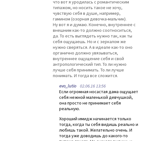
что вот я уродилась с романтическим
типажом, но носить такое не хочу,
чувствую себя в душе, например,
гамином (озорная девочка-мальчик).
Ну вот я и думаю. Конечно, внутреннее с
внешним как-то должно соотноситься,
да. То есть выглядеть нужно так, как ты
себя ощущаешь. Но и с зеркалом же
нужно сверяться. А в идеале как-то оно
органично должно увязываться,
внутреннее ощущение себя и свой
антропологический тип. То ли нужно
лучше себя принимать. То ли лучше
понимать. И тогда все сложится.
evo_lutio
02.06.16 13:56
Если огромная носастая дама ощущает
себя нежной маленькой девчушкой,
она просто не принимает себя
реальную.
Хороший имидж начинается только
тогда, когда ты себя видишь реально и
любишь такой. Желательно очень. И
тогда уже доводишь до какого-то