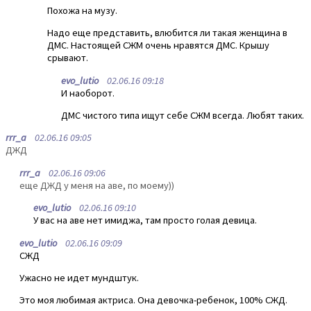
Похожа на музу.
Надо еще представить, влюбится ли такая женщина в
ДМС. Настоящей СЖМ очень нравятся ДМС. Крышу
срывают.
evo_lutio
02.06.16 09:18
И наоборот.
ДМС чистого типа ищут себе СЖМ всегда. Любят таких.
rrr_a
02.06.16 09:05
ДЖД
rrr_a
02.06.16 09:06
еще ДЖД у меня на аве, по моему))
evo_lutio
02.06.16 09:10
У вас на аве нет имиджа, там просто голая девица.
evo_lutio
02.06.16 09:09
СЖД
Ужасно не идет мундштук.
Это моя любимая актриса. Она девочка-ребенок, 100% СЖД.