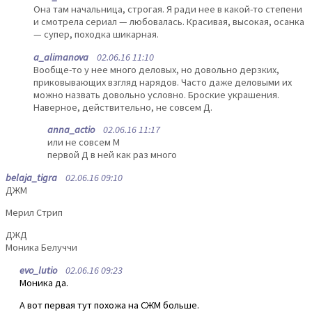
Она там начальница, строгая. Я ради нее в какой-то степени
и смотрела сериал — любовалась. Красивая, высокая, осанка
— супер, походка шикарная.
a_alimanova
02.06.16 11:10
Вообще-то у нее много деловых, но довольно дерзких,
приковывающих взгляд нарядов. Часто даже деловыми их
можно назвать довольно условно. Броские украшения.
Наверное, действительно, не совсем Д.
anna_actio
02.06.16 11:17
или не совсем М
первой Д в ней как раз много
belaja_tigra
02.06.16 09:10
ДЖМ
Мерил Стрип
ДЖД
Моника Белуччи
evo_lutio
02.06.16 09:23
Моника да.
А вот первая тут похожа на СЖМ больше.