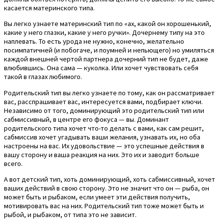
касается материнского типа.
Вы легко узнаете материнский тип по «ах, какой он хорошенький,
какие у него глазки, какие у него ручки». Дочернему типу на это
наплевать. То есть урода не нужно, конечно, желательно
посимпатичней (и побогаче, и поумней и непьющего) но умиляться
каждой внешней чертой партнера дочерний тип не будет, даже
влюбившись. Она сама — куколка. Или хочет чувствовать себя
такой в глазах любимого.
Родительский тип вы легко узнаете по тому, как он рассматривает
вас, расспрашивает вас, интересуется вами, подбирает ключи.
Независимо от того, доминирующий это родительский тип или
сабмиссивный, в центре его фокуса — вы. Доминант
родительского типа хочет что-то делать с вами, как сам решит,
сабмиссив хочет угадывать ваши желания, узнавать их, но оба
настроены на вас. Их удовольствие — это успешные действия в
вашу сторону и ваша реакция на них. Это их и заводит больше
всего.
А вот детский тип, хоть доминирующий, хоть сабмиссивный, хочет
ваших действий в свою сторону. Это не значит что он — рыба, он
может быть и рыбаком, если умеет эти действия получить,
мотивировать вас на них. Родительский тип тоже может быть и
рыбой, и рыбаком, от типа это не зависит.