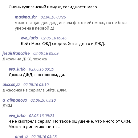
Очень хулиганский имидж, солидности мало.
maxima_for
02.06.16 09:26
может. я щас для джд искала фото кейт мосс, но не была
уверена в первой д)
evo_lutio
02.06.16 09:46
Кейт Мосс СЖД скорее. Хотя где-то и ДЖД.
jesuisfrancaise
02.06.16 09:09
Джоли на ДЖД похожа
evo_lutio
02.06.16 09:19
Джоли ДЖД, в основном, да.
alissonya
02.06.16 09:10
Джессика из сериала Suits. ДЖМ.
a_alimanova
02.06.16 09:10
ДЖМ
evo_lutio
02.06.16 09:23
Я не смотрела сериал. Но такое ощущение, что много от СЖМ.
Может в динамике не так.
anel_a
02.06.16 09:28