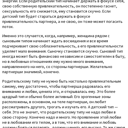
энергии. Если родительский тип начинает держать в фокусе себя,
свою собственную привлекательность, он постепенно гаснет,
сексуальность его снижается, ему становится скучно. Если
детский тип будет стараться держать в фокусе
привлекательность партнера, а не свою, он тоже может погасить
поток.
Именно это случается, когда, например, женщина рядом с
сыновьим типом начинает ждать восхищения и все время
подчеркивает свою соблазнительность, а его привлекательности
уделяет мало внимания. Сыночку становится скучно. Сыновий тип
иногда может быть финансово независим и самостоятелен в быту,
но в любовных отношениях ему нужно много внимания,
направленного на него, со стороны партнерши. Желательно
партнерши значимой, конечно.
Родительскому типу не нужно быть настолько привлекательным
самому, ему достаточно, чтобы партнерша радовалась его
вниманию и любви, ценила это, и открывалась ему. Это более
щедрый тип и обычно более активный. Его эрогенные зоны
расположены, в основном, на теле партнерши, он любит
рассматривать другого, трогать и изучать его. А детский тип —
себя. Это не значит, что родительскому типу не надо любви в
свою сторону. Конечно надо и много. Но проявление этой любви
не в любовании его телом, а в том, что его внимание и любовь
должны бояться потерять, должны ценить его высоко. То же самое