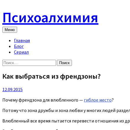
Skip
to
Психоалхимия
content
Меню
Главная
Блог
Сериал
Найти:
Как выбраться из френдзоны?
12.09.2015
Почему френдзона для влюбленного —
гиблое место
?
Потому что зона дружбы и зона любви у многих людей разд
Влюбленный все время пытается перевести отношения из дру