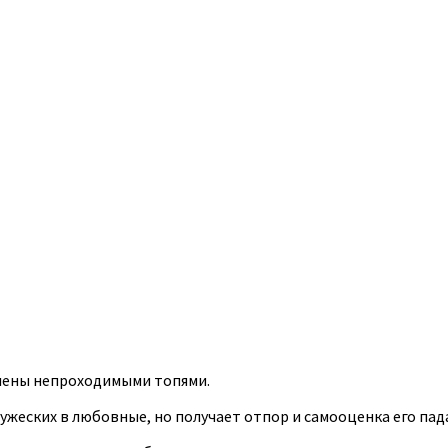
елены непроходимыми топями.
жеских в любовные, но получает отпор и самооценка его пад