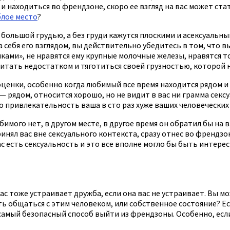
 находиться во френдзоне, скоро ее взгляд на вас может стат
блое место
?
льшой грудью, а без груди кажутся плоскими и асексуальными.
а себя его взглядом, вы действительно убедитесь в том, что вы
ами», не нравятся ему крупные молочные железы, нравятся тол
читать недостатком и тяготиться своей грузностью, которой н
ценки, особенно когда любимый все время находится рядом и 
 рядом, относится хорошо, но не видит в вас ни грамма секс
о привлекательность ваша в сто раз хуже ваших человеческих 
мого нет, в другом месте, в другое время он обратил бы на в
нял вас вне сексуального контекста, сразу отнес во френдзо
с есть сексуальность и это все вполне могло бы быть интересн
вас тоже устраивает дружба, если она вас не устраивает. Вы м
ь общаться с этим человеком, или собственное состояние? Ес
самый безопасный способ выйти из френдзоны. Особенно, если