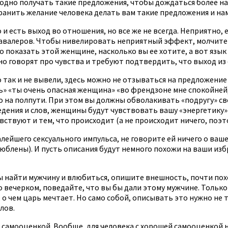
годно получать такие предложения, чтобы дождаться более н
хранить желание человека делать вам такие предложения и на
 есть выход во отношения, но все же не всегда. Неприятно, ес
 кавалеров. Чтобы нивелировать неприятный эффект, молчите 
о показать этой женщине, насколько вы ее хотите, а вот язы
 но говорят про чувства и требуют подтвердить, что выход и
о так и не вывели, здесь можно не отзываться на предложение
ь» «ты очень опасная женщина» «во френдзоне мне спокойней,
о на полпути. При этом вы должны обволакивать «подругу» св
ения и слов, женщины будут чувствовать вашу «энергетику» (
вствуют и тем, что происходит (а не происходит ничего, поэто
алейшего сексуального импульса, не говорите ей ничего о ваш
юблены). И пусть описания будут немного похожи на ваши избр
ы найти мужчину и влюбиться, опишите внешность, почти похож
о вечерком, поведайте, что вы бы дали этому мужчине. Только
 о чем царь мечтает. Но само собой, описывать это нужно не т
лов.
й самооценкой. Вообще, для человека с хорошей самооценкой