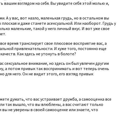
ь вашим взглядом на себя. Вы увидите себя этой молью и,
 А у вас, вот назло, маленькая грудь, но в остальном вы
 плоская и даже станете асексуальной. Или наоборот. Грудь у
ько маленькие, такой у него личный вкус. И вот уже свое
ет.
все время транслирует свое плюсовое восприятие вас, а
уальной привлекательности. И хуже того, постоянно еще
качеств. Как здесь не утонуть в болоте?
ас сексуальное внимание, но здесь он был увлечен другим
ну, а потом привык так воспринимать и вот теперь очень
о для него. Он не видит этого, его взгляд привык
ожете думать, что вас устраивает дружба, а самооценка все
ли так вышло, что вы влюблены, а вас считают только
 вы не уверены в своей самооценке или знаете, что