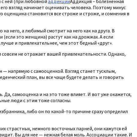
 с ней (при любовной
аддикции
Аддикция – болезненная
о его взгляд начинает оценивать человека. Поэтому минус
го оценщика становится все строже и строже, и сомнения в
 на него, а любимый смотрит на него как на друга. В
(если это женщина) растут как на дрожжах. А если
лучше и привлекательнее, чем этот бедный «друг».
 и совсем не отражает вашей привлекательности. Однако,
 — напрямую с самооценкой. Взгляд станет тусклым,
денческий план, вы все чаще будете делать и говорить
 Да, самооценка и на это тоже влияет. И вот уже окажется,
ьные люди с этим тоже согласны.
 избранника, либо он по какой-то причине сразу определил
их страстных, немного восточных парней, они кажутся ей
видит. Вы для нее — нежная белая моль. Ассоциации такие. И