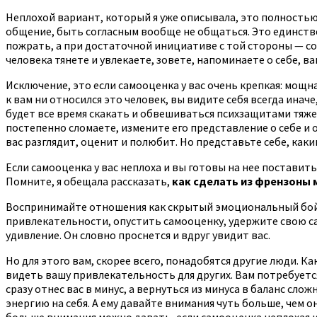
Неплохой вариант, который я уже описывала, это полностью
общение, быть согласным вообще не общаться. Это единстве
пожрать, а при достаточной инициативе с той стороны — сок
человека тянете и увлекаете, зовете, напоминаете о себе, в
Исключение, это если самооценка у вас очень крепкая: мощная
к вам ни относился это человек, вы видите себя всегда инач
будет все время скакать и обвешиваться психзащитами тяже
постепенно сломаете, измените его представление о себе и 
вас разглядит, оценит и полюбит. Но представьте себе, как
Если самооценка у вас неплоха и вы готовы на нее поставит
Помните, я обещала рассказать,
как сделать из френзоны 
Воспринимайте отношения как скрытый эмоциональный бой с 
привлекательности, опустить самооценку, удержите свою сам
удивление. Он словно проснется и вдруг увидит вас.
Но для этого вам, скорее всего, понадобятся другие люди. Ка
видеть вашу привлекательность для других. Вам потребуется
сразу отнес вас в минус, а вернуться из минуса в баланс сл
энергию на себя. А ему давайте внимания чуть больше, чем 
больше внимания можно давать, если самооценка неплохая и