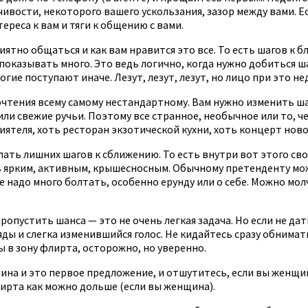
ивости, некоторого вашего ускользания, зазор между вами. Ес
ереса к вам и тяги к общению с вами.
риятно общаться и как вам нравится это все. То есть шагов к 
 показывать много. Это ведь логично, когда нужно добиться ш
гие поступают иначе. Лезут, лезут, лезут, но лицо при это н
тения всему самому нестандартному. Вам нужно изменить шабло
ли свежие ручьи. Поэтому все странное, необычное или то, че
риятеля, хоть ресторан экзотической кухни, хоть концерт ново
лать лишних шагов к сближению. То есть внутри вот этого св
 ярким, активным, крышесносным. Обычному претенденту можн
е надо много болтать, особенно ерунду или о себе. Можно мол
 пропустить шанса — это не очень легкая задача. Но если не д
ляды и слегка изменившийся голос. Не кидайтесь сразу обнима
 в зону флирта, осторожно, но уверенно.
чина и это первое предложение, и отшутитесь, если вы женщи
лирта как можно дольше (если вы женщина).