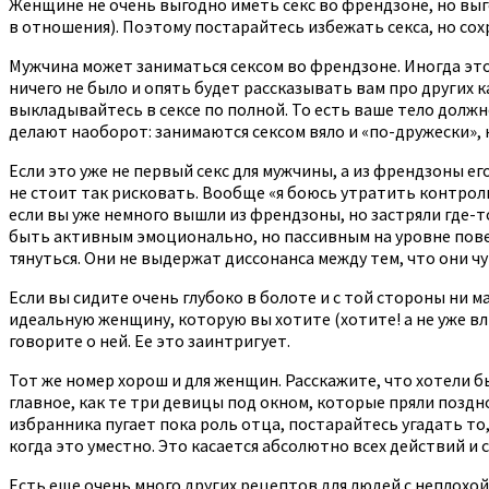
Женщине не очень выгодно иметь секс во френдзоне, но вы
в отношения). Поэтому постарайтесь избежать секса, но со
Мужчина может заниматься сексом во френдзоне. Иногда это и
ничего не было и опять будет рассказывать вам про других
выкладывайтесь в сексе по полной. То есть ваше тело должн
делают наоборот: занимаются сексом вяло и «по-дружески»,
Если это уже не первый секс для мужчины, а из френдзоны ег
не стоит так рисковать. Вообще «я боюсь утратить контрол
если вы уже немного вышли из френдзоны, но застряли где-т
быть активным эмоционально, но пассивным на уровне повед
тянуться. Они не выдержат диссонанса между тем, что они чу
Если вы сидите очень глубоко в болоте и с той стороны ни м
идеальную женщину, которую вы хотите (хотите! а не уже вл
говорите о ней. Ее это заинтригует.
Тот же номер хорош и для женщин. Расскажите, что хотели б
главное, как те три девицы под окном, которые пряли поздн
избранника пугает пока роль отца, постарайтесь угадать то,
когда это уместно. Это касается абсолютно всех действий и с
Есть еще очень много других рецептов для людей с неплохо