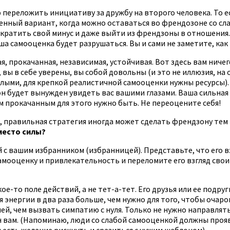
 переложить инициативу за дружбу на второго человека. То е
нный вариант, когда можно оставаться во френдозоне со сла
ратить свой минус и даже выйти из френдзоны в отношения. Е
аша самооценка будет разрушаться. Вы и сами не заметите, как
, прокачанная, независимая, устойчивая. Вот здесь вам ничего
е, вы в себе уверены, вы собой довольны (и это не иллюзия, 
лыми, для крепкой реалистичной самооценки нужны ресурсы). 
он будет вынужден увидеть вас вашими глазами. Ваша сильная 
им прокачанным для этого нужно быть. Не переоцените себя!
ь, правильная стратегия иногда может сделать френдзону тем
место силы?
вашим избранником (избранницей). Представьте, что его взг
ооценку и привлекательность и переломите его взгляд своим 
кое-то поле действий, а не тет-а-тет. Его друзья или ее подр
 энергии в два раза больше, чем нужно для того, чтобы очаро
ожней, чем вызвать симпатию с нуля. Только не нужно направля
он вам. (Напоминаю, люди со слабой самооценкой должны проя
 есть желание рискнуть и сразиться с чужим шаблоном).