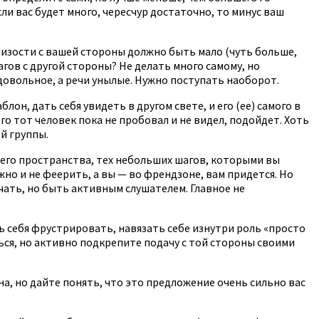
ли вас будет много, чересчур достаточно, то минус ваш
близости с вашей стороны должно быть мало (чуть больше,
агов с другой стороны? Не делать много самому, но
едовольное, а речи унылые. Нужно поступать наоборот.
н, дать себя увидеть в другом свете, и его (ее) самого в
го тот человек пока не пробовал и не видел, подойдет. Хоть
й группы.
оего пространства, тех небольших шагов, которыми вы
о и не феерить, а вы — во френдзоне, вам придется. Но
чать, но быть активным слушателем. Главное не
ать себя фрустрировать, навязать себе изнутри роль «просто
ться, но активно подкрепите подачу с той стороны своими
на, но дайте понять, что это предложение очень сильно вас