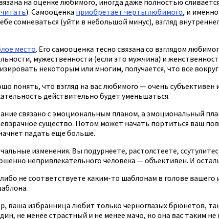
язана на оценке любимого, иногда даже полностью сливается
читать
). Самооценка
приобретает черты любимого
, и именн
себе сомневаться (уйти в небольшой минус), взгляд внутренне
блое место
. Его самооценка тесно связана со взглядом любимого
ьности, мужественности (если это мужчина) и женственности 
ировать некоторым или многим, получается, что все вокруг 
ошо понять, что взгляд на вас любимого — очень субъективен
екательность действительно будет уменьшаться.
ание связано с эмоциональным планом, а эмоциональный план
евзрачное существо. Потом может начать портиться ваш пове
 начнет падать еще больше.
альные изменения. Вы подурнеете, растолстеете, ссутулитесь.
овершенно непривлекательного человека — объективен. И остал
вы либо не соответствуете каким-то шаблонам в голове вашего
шаблона.
ер, ваша избранница любит только черноглазых брюнетов, так
ин, не менее страстный и не менее мачо, но она вас таким не 