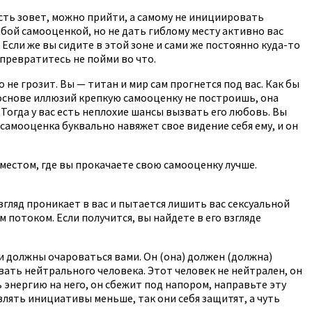
сть зовет, можно прийти, а самому не инициировать
бой самооценкой, но не дать гиблому месту активно вас
сли же вы сидите в этой зоне и сами же постоянно куда-то
 превратитесь не пойми во что.
 не грозит. Вы — титан и мир сам прогнется под вас. Как бы
на основе иллюзий крепкую самооценку не построишь, она
Тогда у вас есть неплохие шансы вызвать его любовь. Вы
самооценка буквально навяжет свое видение себя ему, и он
 местом, где вы прокачаете свою самооценку лучше.
ляд проникает в вас и пытается лишить вас сексуальной
потоком. Если получится, вы найдете в его взгляде
уги должны очароваться вами. Он (она) должен (должна)
вать нейтрального человека. Этот человек не нейтрален, он
ть энергию на него, он сбежит под напором, направьте эту
влять инициативы меньше, так они себя защитят, а чуть