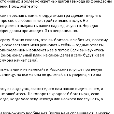
астойчивых и более конкретных шагов (выхода из френдзоны
меки. Поощряйте это.
ли переспав с вами, «подруга» завтра сделает вид, что
про свою любовь и не стройте планов вслух. Но
к не должен выдавать ваших надежд и чувств. Нередко
з френдзоны происходит. Это неправильно.
 сразу. Можно сказать, что вы боитесь влюбиться, поэтому
 а секс заставит меня ревновать тебя» — годные ответы,
оим желанием и вовлекать ее в поток. Если вы научитесь
эмоциональный план, на самом деле) и сами будут к вам
му она начнет сама).
ем желании и не намекайте. Расскажите лучше про некую
анницу, но все же она не должна быть уверена, что вы
ую на «друга», скажите, что вам важно видеть в нем, а
 не ошибитесь. Не говорите «родила б богатыря», если
огда, когда человеку некогда или неохота вас слушать, а
 невозможного вообще нет (когда меня спрашивают, а можно