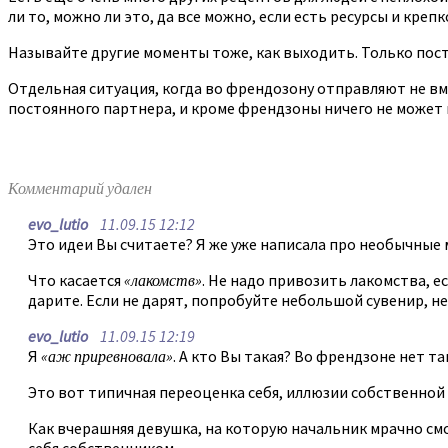
ли то, можно ли это, да все можно, если есть ресурсы и креп
Называйте другие моменты тоже, как выходить. Только поста
Отдельная ситуация, когда во френдозону отправляют не вме
постоянного партнера, и кроме френдзоны ничего не может пр
Комментарий удален
evo_lutio
11.09.15 12:12
Это идеи Вы считаете? Я же уже написала про необычные 
Что касается
«лакомств»
. Не надо привозить лакомства, е
дарите. Если не дарят, попробуйте небольшой сувенир, не
evo_lutio
11.09.15 12:19
Я
«аж приревновала»
. А кто Вы такая? Во френдзоне нет так
Это вот типичная переоценка себя, иллюзии собственной 
Как вчерашняя девушка, на которую начальник мрачно смот