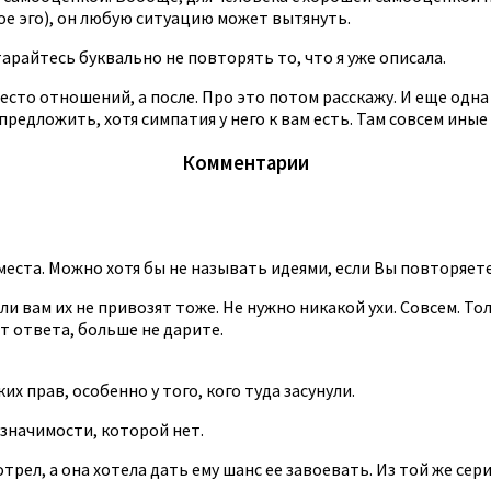
кое эго), он любую ситуацию может вытянуть.
райтесь буквально не повторять то, что я уже описала.
сто отношений, а после. Про это потом расскажу. И еще одна
едложить, хотя симпатия у него к вам есть. Там совсем иные 
Комментарии
места. Можно хотя бы не называть идеями, если Вы повторяет
сли вам их не привозят тоже. Не нужно никакой ухи. Совсем. То
т ответа, больше не дарите.
их прав, особенно у того, кого туда засунули.
значимости, которой нет.
рел, а она хотела дать ему шанс ее завоевать. Из той же сер