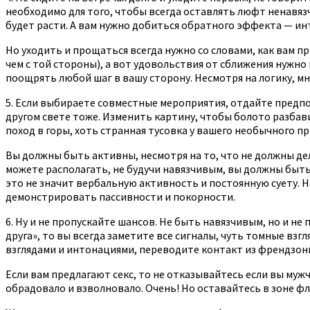
необходимо для того, чтобы всегда оставлять люфт ненавязч
будет расти. А вам нужно добиться обратного эффекта — инт
Но уходить и прощаться всегда нужно со словами, как вам п
чем с той стороны), а вот удовольствия от сближения нужно
поощрять любой шаг в вашу сторону. Несмотря на логику, мно
5. Если выбираете совместные мероприятия, отдайте предпоч
другом свете тоже. Изменить картину, чтобы болото разбави
поход в горы, хоть странная тусовка у вашего необычного п
Вы должны быть активны, несмотря на то, что не должны де
можете располагать, не будучи навязчивым, вы должны быть
это не значит вербальную активность и постоянную суету. Н
демонстрировать пассивности и покорности.
6. Ну и не пропускайте шансов. Не быть навязчивым, но и не
друга», то вы всегда заметите все сигналы, чуть томные взг
взглядами и интонациями, переводите контакт из френдзоны
Если вам предлагают секс, то не отказывайтесь если вы муж
обрадовало и взволновало. Очень! Но оставайтесь в зоне ф