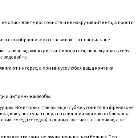
ть не описывайте достоинств и не накручивайте его, а просто
тика его избранников отталкивают от вас сильнее.
ускать нельзя, нужно дистанцироваться, нельзя давать себя
е задевайте.
жигают интерес, а при минусе любая ваша критика
еди и интимные жалобы.
удары. Во-вторых, так вы еще глубже утоните во френдзоне.
, как у него упал вчера на свидании или как он блевал за
ик, сосед (соседка) в рваных клетчатых тапочках, а не
о определите сами, но лучше меньше, чем больше. Это