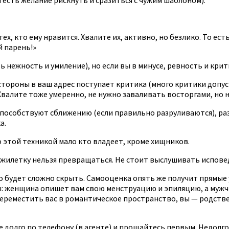
ех, кто ему нравится. Хвалите их, активно, но безлико. То ес
й парень!»
ь нежность и умиление), но если вы в минусе, ревность и кри
ее) стороны в ваш адрес поступает критика (много критики доп
Хвалите тоже умеренно, не нужно заваливать восторгами, но н
пособствуют сближению (если правильно разруливаются), раз
а.
о этой техникой мало кто владеет, кроме хищников.
 в жилетку нельзя превращаться. Не стоит выслушивать испов
о будет сложно скрыть. Самооценка опять же получит прямые 
: женщина опишет вам свою менструацию и эпиляцию, а мужчина
реместить вас в романтическое пространство, вы — родственн
те долго по телефону (в агенте) и прощайтесь первым. Недолг