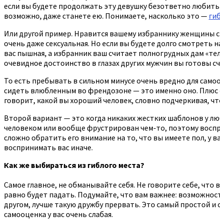
если вы будете продолжать эту девушку безответно любить и
возможно, даже станете ею. Понимаете, насколько это —
ги
Или другой пример. Нравится вашему избраннику женщины с бо
очень даже сексуальная. Но если вы будете долго смотреть н
вас пышная, а избранник ваш считает полногрудных дам «телк
очевидное достоинство в глазах других мужчин вы готовы с
То есть пребывать в сильном минусе очень вредно для самоо
сидеть влюбленным во френдозоне — это именно оно. Плюс —
говорит, какой вы хороший человек, словно подчеркивая, чт
Второй вариант — это когда никаких жестких шаблонов у люби
человеком или вообще фрустрирован чем-то, поэтому воспри
сложно обратить его внимание на то, что вы имеете пол, у ва
воспринимать вас иначе.
Как же выбираться из гиблого места?
Самое главное, не обманывайте себя. Не говорите себе, что 
равно будет падать. Подумайте, что вам важнее: возможност
другом, лучше такую дружбу прервать. Это самый простой и 
самооценка у вас очень слабая.