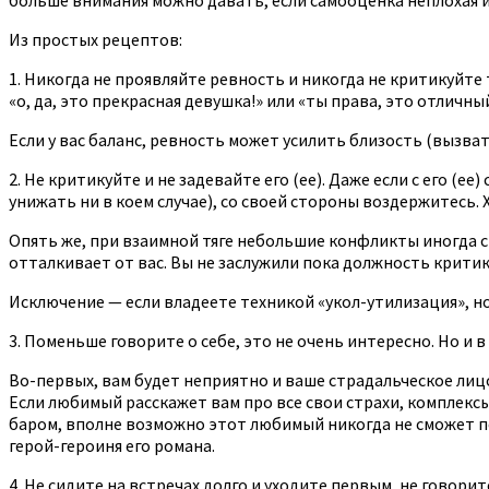
Из простых рецептов:
1. Никогда не проявляйте ревность и никогда не критикуйте т
«о, да, это прекрасная девушка!» или «ты права, это отличны
Если у вас баланс, ревность может усилить близость (вызват
2. Не критикуйте и не задевайте его (ее). Даже если с его (
унижать ни в коем случае), со своей стороны воздержитесь. 
Опять же, при взаимной тяге небольшие конфликты иногда с
отталкивает от вас. Вы не заслужили пока должность критик
Исключение — если владеете техникой «укол-утилизация», н
3. Поменьше говорите о себе, это не очень интересно. Но и
Во-первых, вам будет неприятно и ваше страдальческое лиц
Если любимый расскажет вам про все свои страхи, комплексы
баром, вполне возможно этот любимый никогда не сможет пе
герой-героиня его романа.
4. Не сидите на встречах долго и уходите первым, не говори