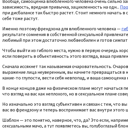
Вообще, самооценка влюбленного человека очень сильно зав
зависимость, вредная привычка, зацикленность на одн...
Про
при дисбалансе так быстро растет. Стоит немного начать в 
себе тоже растут.
Именно поэтому френдзона для влюбленного человека —
ги
результате сомнения в собственной сексуальной привлекател
любимый при этом достаточно любвеобилен и готов симпатиз
Чтобы выйти из гиблого места, нужно в первую очередь хор
если поверить в объективность этого взгляда, ваша привл
Сначала иссякнет так называемая очаровательность. Очаров
выражение лица неуверенным, вы начнете превращаться в н
какие-то глупости, вести себя невпопад, и ваша самооценка
В конце концов даже на физическом плане могут начаться печ
что взгляд на вас как неплохого, но в сексуальном плане с
Но изначально это взгляд субъективен и связан с тем, что 
вас во френдзону и теперь воспринимает вас внутри этого 
Шаблон — это понятно, наверное, что, да? Это если, наприм
сексуальными мачо, а тут появляетесь вы, голубоглазый блонд