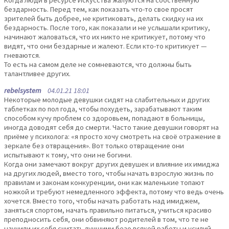
Когда люди в ресурсе Искусства жалуются на собственную
бездарность. Перед тем, как показать что-то свое просят
зрителей быть добрее, не критиковать, делать скидку на их
бездарность. После того, как показали и не услышали критику,
начинают жаловаться, что их никто не критикует, потому что
видят, что они бездарные и жалеют. Если кто-то критикует —
гневаются.
То есть на самом деле не сомневаются, что должны быть
талантливее других.
rebelsystem
04.01.21 18:01
Некоторые молодые девушки сидят на слабительных и других
таблетках по пол года, чтобы похудеть, зарабатывают таким
способом кучу проблем со здоровьем, попадают в больницы,
иногда доводят себя до смерти. Часто такие девушки говорят на
приёме у психолога: «я просто хочу смотреть на своё отражение в
зеркале без отвращения». Вот только отвращение они
испытывают к тому, что они не богини.
Когда они замечают вокруг других девушек и влияние их имиджа
на других людей, вместо того, чтобы начать взрослую жизнь по
правилам и законам конкуренции, они как маленькие топают
ножкой и требуют немедленного эффекта, потому что ведь очень
хочется. Вместо того, чтобы начать работать над имиджем,
заняться спортом, начать правильно питаться, учиться красиво
преподносить себя, они обвиняют родителей в том, что те не
научили их себя считать лучшими безо всякой работы и усилий.