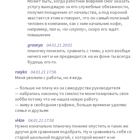
Может быть, когда работник вовремя смог оказать
услугу выходящую за его служебные обязанности,
получил поощрение от начальства, а под короной
хвастается этим и говорит, что он самый полезный
человек в компании, как с ним начальник кофе,
например, пил и,
«по секрету»
, скоро его ждёт
повышение
groonya
04.01.21 20:01
планочку понизить. сравнить с теми, у кого вообще
ничего нет и не предвидится. на их фоне ты всегда
будешь ого-го.
roxyko
04.01.21 17:56
Меня уволили с работы, но я ведь
— больше не плачу из-за самодурства руководителя
— набралась наконец-то смелости монетизировать свое
хобби потому что не нашла новую работу
— живу в свободном графике, больше времени уделяю
семье и друзьям
vl4ze
04.01.21 17:58
Нужно изначально планочку пониже опустить и таких же
других для сравнения подобрать. Ну и сравнивать себя со
старой школьной подругой, с которой может и не