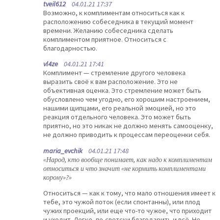
tveil612
04.01.21 17:37
Возможно, к комплиментам относиться как к
расположению собеседника в текущий момент
времени. Желанию собеседника сделать
комплиментом приятное. Относиться с
благодарностью.
vl4ze
04.01.21 17:41
Комплимент — стремление другого человека
выразить своё к вам расположение. Это не
объективная оценка. Это стремление может быть
обусловлено чем угодно, его хорошим настроением,
нашими щипцами, его реальной эмоцией, но это
реакция отдельного человека. Это может быть
приятно, но это никак не должно менять самооценку,
не должно приводить к процессам переоценки себя.
maria_evchik
04.01.21 17:48
«Народ, кто вообще понимает, как надо к комплиментам
относиться и что значит «не кормить комплиментами
корону»?»
Относиться — как к тому, что мало отношения имеет к
тебе, это чужой поток (если спонтанны), или плод
чужих проекций, или еще что-то чужое, что приходит
и уходит. Легко, по-светски благодарить и всё. Не