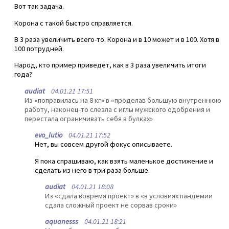
Вот так задача.
Корона с такой быстро справляется.
В 3 раза увеличить всего-то. Корона и в 10 может и в 100. Хотя в
100 потрудней.
Народ, кто пример приведет, как в 3 раза увеличить итоги
года?
audiat
04.01.21 17:51
Из «поправилась на 8 кг» в «проделав большую внутреннюю
работу, наконец-то слезла с иглы мужского одобрения и
перестала ограничивать себя в булках»
evo_lutio
04.01.21 17:52
Нет, вы совсем другой фокус описываете.
Я пока спрашиваю, как взять маленькое достижение и
сделать из него в три раза больше.
audiat
04.01.21 18:08
Из «сдала вовремя проект» в «в условиях пандемии
сдала сложный проект не сорвав сроки»
aquanesss
04.01.21 18:21