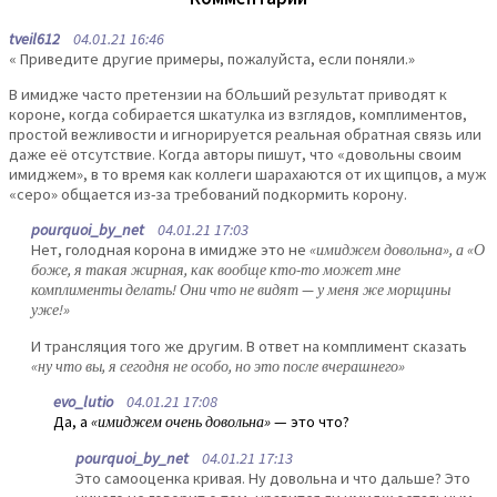
tveil612
04.01.21 16:46
« Приведите другие примеры, пожалуйста, если поняли.»
В имидже часто претензии на бОльший результат приводят к
короне, когда собирается шкатулка из взглядов, комплиментов,
простой вежливости и игнорируется реальная обратная связь или
даже её отсутствие. Когда авторы пишут, что «довольны своим
имиджем», в то время как коллеги шарахаются от их щипцов, а муж
«серо» общается из-за требований подкормить корону.
pourquoi_by_net
04.01.21 17:03
Нет, голодная корона в имидже это не
«имиджем довольна», а «О
боже, я такая жирная, как вообще кто-то может мне
комплименты делать! Они что не видят — у меня же морщины
уже!»
И трансляция того же другим. В ответ на комплимент сказать
«ну что вы, я сегодня не особо, но это после вчерашнего»
evo_lutio
04.01.21 17:08
Да, а
«имиджем очень довольна»
— это что?
pourquoi_by_net
04.01.21 17:13
Это самооценка кривая. Ну довольна и что дальше? Это