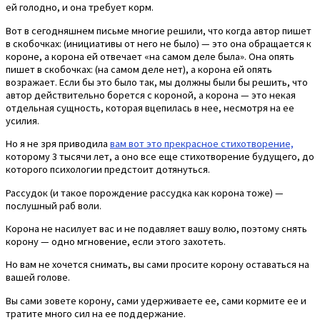
ей голодно, и она требует корм.
Вот в сегодняшнем письме многие решили, что когда автор пишет
в скобочках: (инициативы от него не было) — это она обращается к
короне, а корона ей отвечает «на самом деле была». Она опять
пишет в скобочках: (на самом деле нет), а корона ей опять
возражает. Если бы это было так, мы должны были бы решить, что
автор действительно борется с короной, а корона — это некая
отдельная сущность, которая вцепилась в нее, несмотря на ее
усилия.
Но я не зря приводила
вам вот это прекрасное стихотворение,
которому 3 тысячи лет, а оно все еще стихотворение будущего, до
которого психологии предстоит дотянуться.
Рассудок (и такое порождение рассудка как корона тоже) —
послушный раб воли.
Корона не насилует вас и не подавляет вашу волю, поэтому снять
корону — одно мгновение, если этого захотеть.
Но вам не хочется снимать, вы сами просите корону оставаться на
вашей голове.
Вы сами зовете корону, сами удерживаете ее, сами кормите ее и
тратите много сил на ее поддержание.