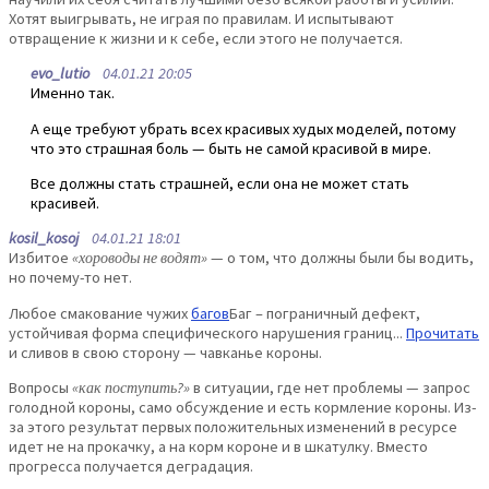
Хотят выигрывать, не играя по правилам. И испытывают
отвращение к жизни и к себе, если этого не получается.
evo_lutio
04.01.21 20:05
Именно так.
А еще требуют убрать всех красивых худых моделей, потому
что это страшная боль — быть не самой красивой в мире.
Все должны стать страшней, если она не может стать
красивей.
kosil_kosoj
04.01.21 18:01
Избитое
«хороводы не водят»
— о том, что должны были бы водить,
но почему-то нет.
Любое смакование чужих
багов
Баг – пограничный дефект,
устойчивая форма специфического нарушения границ...
Прочитать
и сливов в свою сторону — чавканье короны.
Вопросы
«как поступить?»
в ситуации, где нет проблемы — запрос
голодной короны, само обсуждение и есть кормление короны. Из-
за этого результат первых положительных изменений в ресурсе
идет не на прокачку, а на корм короне и в шкатулку. Вместо
прогресса получается деградация.