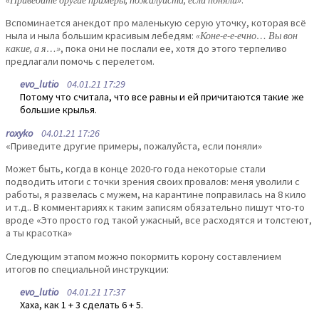
Вспоминается анекдот про маленькую серую уточку, которая всё
ныла и ныла большим красивым лебедям:
«Коне-е-е-ечно… Вы вон
какие, а я…»
, пока они не послали ее, хотя до этого терпеливо
предлагали помочь с перелетом.
evo_lutio
04.01.21 17:29
Потому что считала, что все равны и ей причитаются такие же
большие крылья.
roxyko
04.01.21 17:26
«Приведите другие примеры, пожалуйста, если поняли»
Может быть, когда в конце 2020-го года некоторые стали
подводить итоги с точки зрения своих провалов: меня уволили с
работы, я развелась с мужем, на карантине поправилась на 8 кило
и т.д.. В комментариях к таким записям обязательно пишут что-то
вроде «Это просто год такой ужасный, все расходятся и толстеют,
а ты красотка»
Следующим этапом можно покормить корону составлением
итогов по специальной инструкции:
evo_lutio
04.01.21 17:37
Хаха, как 1 + 3 сделать 6 + 5.