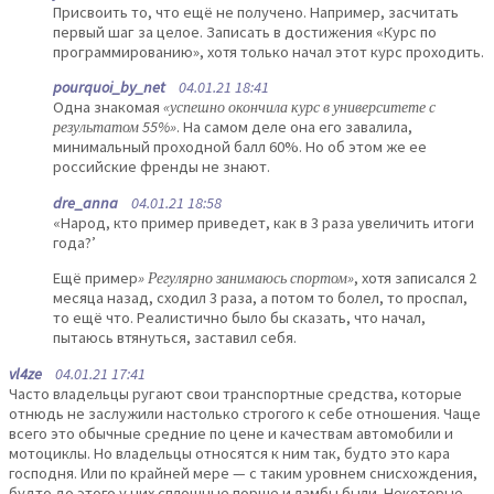
Присвоить то, что ещё не получено. Например, засчитать
первый шаг за целое. Записать в достижения «Курс по
программированию», хотя только начал этот курс проходить.
pourquoi_by_net
04.01.21 18:41
Одна знакомая
«успешно окончила курс в университете с
результатом 55%»
. На самом деле она его завалила,
минимальный проходной балл 60%. Но об этом же ее
российские френды не знают.
dre_anna
04.01.21 18:58
«Народ, кто пример приведет, как в 3 раза увеличить итоги
года?’
Ещё пример
» Регулярно занимаюсь спортом»
, хотя записался 2
месяца назад, сходил 3 раза, а потом то болел, то проспал,
то ещё что. Реалистично было бы сказать, что начал,
пытаюсь втянуться, заставил себя.
vl4ze
04.01.21 17:41
Часто владельцы ругают свои транспортные средства, которые
отнюдь не заслужили настолько строгого к себе отношения. Чаще
всего это обычные средние по цене и качествам автомобили и
мотоциклы. Но владельцы относятся к ним так, будто это кара
господня. Или по крайней мере — с таким уровнем снисхождения,
будто до этого у них сплошные порше и ламбы были. Некоторые