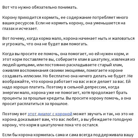
Вот что нужно обязательно понимать.
Корону приходится кормить, ее содержание потребляет много
ваших ресурсов. Если не кормить корону, она уменьшается на
глазах и исчезает.
Вот почему, когда корма мало, корона начинает ныть и жаловаться
и угрожать, что она не будет вам помогать.
Когда вы просите ее помочь, она помогает, но ей нужен корм, и
этот корм поставляете вы, собираете хлам в шкатулку, извлекая из
людей щипцами, или постоянно раскладываете старый хлам,
оживляя воспоминания своими эмоциями, помогаете короне
создавать иллюзии. Но бесплатно она ничего делать не будет. Не
воображайте, что корона работает на вас и все делает за вас. Ей
надо хорошо платить. Поэтому в сильной депрессии, когда
энергии мало, корона уже не помогает, хотя продолжает брать
проценты за прошлые кредиты. Вы просите корону помочь, а она
просит расплатиться за прошлое.
Поэтому вот
этот диалог с короной
может звучать и так, но это не
корона доказывает вам, что вас любят, а вы убеждаете голодную
корону, что корм в шкатулочке пока что остался.
Если бы корона кормилась сама и сама всегда поддерживала вашу