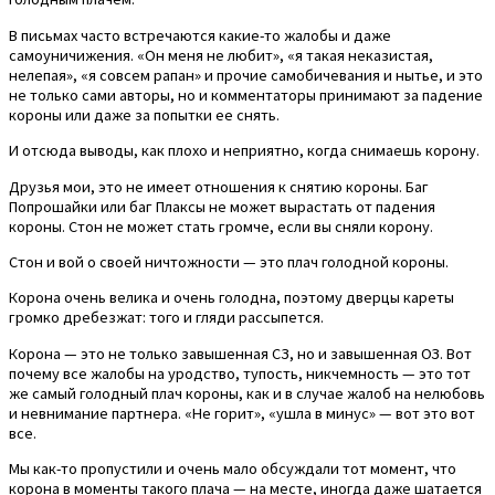
В письмах часто встречаются какие-то жалобы и даже
самоуничижения. «Он меня не любит», «я такая неказистая,
нелепая», «я совсем рапан» и прочие самобичевания и нытье, и это
не только сами авторы, но и комментаторы принимают за падение
короны или даже за попытки ее снять.
И отсюда выводы, как плохо и неприятно, когда снимаешь корону.
Друзья мои, это не имеет отношения к снятию короны. Баг
Попрошайки или баг Плаксы не может вырастать от падения
короны. Стон не может стать громче, если вы сняли корону.
Стон и вой о своей ничтожности — это плач голодной короны.
Корона очень велика и очень голодна, поэтому дверцы кареты
громко дребезжат: того и гляди рассыпется.
Корона — это не только завышенная СЗ, но и завышенная ОЗ. Вот
почему все жалобы на уродство, тупость, никчемность — это тот
же самый голодный плач короны, как и в случае жалоб на нелюбовь
и невнимание партнера. «Не горит», «ушла в минус» — вот это вот
все.
Мы как-то пропустили и очень мало обсуждали тот момент, что
корона в моменты такого плача — на месте, иногда даже шатается