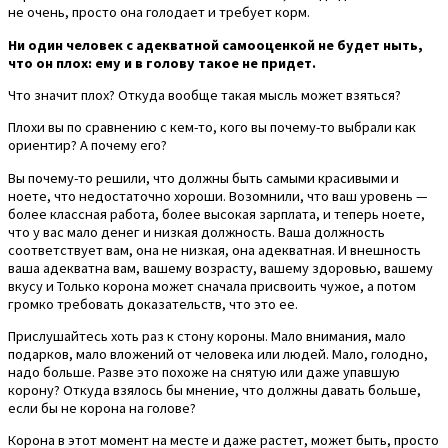
не очень, просто она голодает и требует корм.
Ни один человек с адекватной самооценкой не будет ныть,
что он плох: ему и в голову такое не придет.
Что значит плох? Откуда вообще такая мысль может взяться?
Плохи вы по сравнению с кем-то, кого вы почему-то выбрали как
ориентир? А почему его?
Вы почему-то решили, что должны быть самыми красивыми и
ноете, что недостаточно хороши. Возомнили, что ваш уровень —
более классная работа, более высокая зарплата, и теперь ноете,
что у вас мало денег и низкая должность. Ваша должность
соответствует вам, она не низкая, она адекватная. И внешность
ваша адекватна вам, вашему возрасту, вашему здоровью, вашему
вкусу и Только корона может сначала присвоить чужое, а потом
громко требовать доказательств, что это ее.
Прислушайтесь хоть раз к стону короны. Мало внимания, мало
подарков, мало вложений от человека или людей. Мало, голодно,
надо больше. Разве это похоже на снятую или даже упавшую
корону? Откуда взялось бы мнение, что должны давать больше,
если бы не корона на голове?
Корона в этот момент на месте и даже растет, может быть, просто