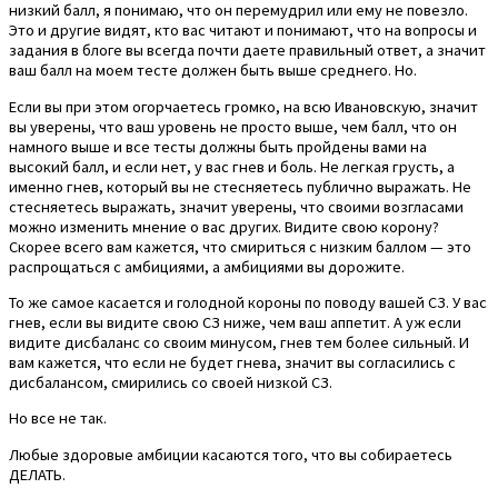
низкий балл, я понимаю, что он перемудрил или ему не повезло.
Это и другие видят, кто вас читают и понимают, что на вопросы и
задания в блоге вы всегда почти даете правильный ответ, а значит
ваш балл на моем тесте должен быть выше среднего. Но.
Если вы при этом огорчаетесь громко, на всю Ивановскую, значит
вы уверены, что ваш уровень не просто выше, чем балл, что он
намного выше и все тесты должны быть пройдены вами на
высокий балл, и если нет, у вас гнев и боль. Не легкая грусть, а
именно гнев, который вы не стесняетесь публично выражать. Не
стесняетесь выражать, значит уверены, что своими возгласами
можно изменить мнение о вас других. Видите свою корону?
Скорее всего вам кажется, что смириться с низким баллом — это
распрощаться с амбициями, а амбициями вы дорожите.
То же самое касается и голодной короны по поводу вашей СЗ. У вас
гнев, если вы видите свою СЗ ниже, чем ваш аппетит. А уж если
видите дисбаланс со своим минусом, гнев тем более сильный. И
вам кажется, что если не будет гнева, значит вы согласились с
дисбалансом, смирились со своей низкой СЗ.
Но все не так.
Любые здоровые амбиции касаются того, что вы собираетесь
ДЕЛАТЬ.