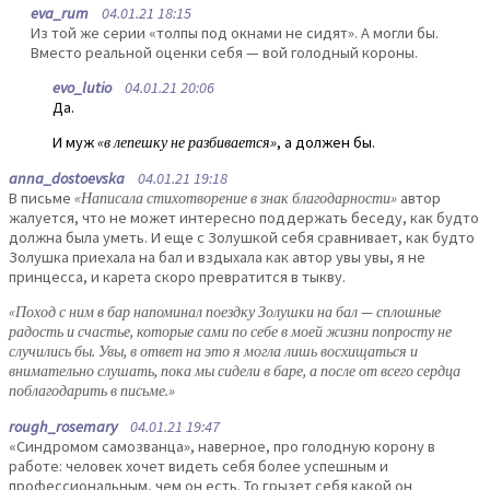
eva_rum
04.01.21 18:15
Из той же серии «толпы под окнами не сидят». А могли бы.
Вместо реальной оценки себя — вой голодный короны.
evo_lutio
04.01.21 20:06
Да.
И муж
«в лепешку не разбивается»
, а должен бы.
anna_dostoevska
04.01.21 19:18
В письме
«Написала стихотворение в знак благодарности»
автор
жалуется, что не может интересно поддержать беседу, как будто
должна была уметь. И еще с Золушкой себя сравнивает, как будто
Золушка приехала на бал и вздыхала как автор увы увы, я не
принцесса, и карета скоро превратится в тыкву.
«Поход с ним в бар напоминал поездку Золушки на бал — сплошные
радость и счастье, которые сами по себе в моей жизни попросту не
случились бы. Увы, в ответ на это я могла лишь восхищаться и
внимательно слушать, пока мы сидели в баре, а после от всего сердца
поблагодарить в письме.»
rough_rosemary
04.01.21 19:47
«Синдромом самозванца», наверное, про голодную корону в
работе: человек хочет видеть себя более успешным и
профессиональным, чем он есть. То грызет себя какой он