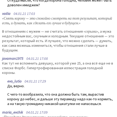
Откуда мысли, что когда корона голодна, человек может быть
доволен имиджем?
vailia
04.01.21 17:03
«Снять корону — это спокойно смотреть на тот результат, который
есть, и думать, как сделать его лучше в будущем.»
В отношениях с мужем — не считать отношения
«серыми»
, а мужа
недостойным вас, скучным и холодным. Текущие отношения — это
результат, который есть. И лучшее, что можно сделать — думать,
как сама можешь измениться, чтобы отношения стали лучше в
будущем.
javaman1975
04.01.21 17:08
Как тут не вспомнить девушку, которой уже 25, а она всё еще не в
списке Форбс. Гипертрофированная иллюстрация голодной
короны.
evo_lutio
04.01.21 17:29
Да, верно.
С чего-то вообразила, что она должна быть там, вырастив
корону до небес, и дальше эту пирамиду надо как-то кормить,
а на такую громадину никакой шкатулки не напасешься.
maria_evchik
04.01.21 17:09
«Приведите другие примеры, пожалуйста, если поняли»
.