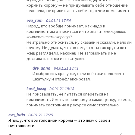
кормить корону — не придумывать себе отношение
человека, не приписывать себе то, о чем комплимент.
eva_rum
04.01.21 17:54
Народ, кто вообще понимает, как надо к
комплиментам относиться и что значит
«не кормить
комплиментами корону»
?
Нейтрально относиться, ну сказали и сказали, мало ли
почему. Не думать, что потому что ты так крут и вот
жеш разглядели, наконец. Не запоминать и не
доставать потом из шкатулки.
dre_anna
04.01.21 18:41
И выбросить сразу же, если всё таки положил в
шкатулку и отрефлексировал.
kosil_kosoj
04.01.21 19:18
Не присваивать, не пытаться опереться на
комплимент. Иметь независимую самооценку, то есть,
понимать состояние в ресурсе самостоятельно.
evo_lutio
04.01.21 17:25
Я пишу, что вой голодной короны — это плач о своей
ничтожности.