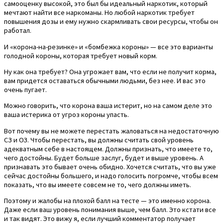
самооценку высокой, это был бы идеальный наркотик, который
мечтают найти все наркоманы. Но любой наркотик требует
повышения дозы и ему нужно скармливать свои ресурсы, чтобы он
работал.
И «корона-на-резинке» и «бомбежка короны» — все это варианты
голодной короны, которая требует новый корм.
Ну как она требует? Она угрожает вам, что если не получит корма,
вам придется оставаться обычными людьми, без нее. И вас это
очень пугает.
Можно говорить, что корона ваша истерит, но на самом деле это
ваша истерика от угроз короны упасть.
Вот почему вы не можете перестать жаловаться на недостаточную
СЗ и ОЗ. Чтобы перестать, вы должны считать свой уровень
адекватным себе в настоящем. Должны признать, что имеете то,
чего достойны. Будет больше заслуг, будет и выше уровень. А
признавать это бывает очень обидно. Хочется считать, что вы уже
сейчас достойны большего, и надо голосить погромче, чтобы всем
показать, что вы имеете совсем не то, чего должны иметь.
Поэтому и жалобы на плохой балл на тесте — это именно корона.
Даже если ваш уровень понимания выше, чем балл. Это кстати все
и так видят. Это вижу я, если лучший комментатор получает