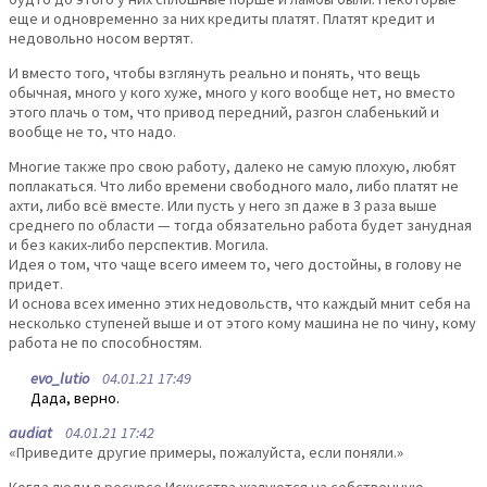
еще и одновременно за них кредиты платят. Платят кредит и
недовольно носом вертят.
И вместо того, чтобы взглянуть реально и понять, что вещь
обычная, много у кого хуже, много у кого вообще нет, но вместо
этого плачь о том, что привод передний, разгон слабенький и
вообще не то, что надо.
Многие также про свою работу, далеко не самую плохую, любят
поплакаться. Что либо времени свободного мало, либо платят не
ахти, либо всё вместе. Или пусть у него зп даже в 3 раза выше
среднего по области — тогда обязательно работа будет занудная
и без каких-либо перспектив. Могила.
Идея о том, что чаще всего имеем то, чего достойны, в голову не
придет.
И основа всех именно этих недовольств, что каждый мнит себя на
несколько ступеней выше и от этого кому машина не по чину, кому
работа не по способностям.
evo_lutio
04.01.21 17:49
Дада, верно.
audiat
04.01.21 17:42
«Приведите другие примеры, пожалуйста, если поняли.»