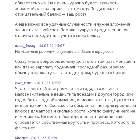
общаетесь уже. Еще очень удачно будет, если есть
знакомый, кто разорился в этом году. Тогда весь его
отрицательный баланс — ваш рост)
А еще важно все удачные случайности и чужие вложения
записать на свой счет. Помощь супруга и родственников
отлично подходит для учёта в свою пользу.
kosil_kosoj
04.01.21 18:07
Не
«сменила работу», а «увеличила доход в три раза»
.
Сразу много вопросов: почему до этого в три раза меньше и
как давно зарплату поднимали последний раз, и зачем
обычную зарплату называть доходом, будто это бизнес.
eva_rum
04.01.21 18:07
Часто в ленте Инстаграмма итоги года, это какие-то
малозначительные вещи, типа поездки в другой город или
год работы в одной компании, описываются так , будто это
подвиг какой-то. Сколько эта обыденная история привнесла
плюсов для автора и сколько роста, хотя по факту ничего не
изменилось. Но вместо благодарности в таких постах
описывается собственная крутость и прогресс, которого по
факту нет.
ykhats
04.01.21 18:08