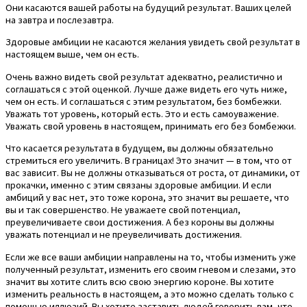
Они касаются вашей работы на будущий результат. Ваших целей
на завтра и послезавтра.
Здоровые амбиции не касаются желания увидеть свой результат в
настоящем выше, чем он есть.
Очень важно видеть свой результат адекватно, реалистично и
соглашаться с этой оценкой. Лучше даже видеть его чуть ниже,
чем он есть. И соглашаться с этим результатом, без бомбежки.
Уважать тот уровень, который есть. Это и есть самоуважение.
Уважать свой уровень в настоящем, принимать его без бомбежки.
Что касается результата в будущем, вы должны обязательно
стремиться его увеличить. В границах! Это значит — в том, что от
вас зависит. Вы не должны отказываться от роста, от динамики, от
прокачки, именно с этим связаны здоровые амбиции. И если
амбиций у вас нет, это тоже корона, это значит вы решаете, что
вы и так совершенство. Не уважаете свой потенциал,
преувеличиваете свои достижения. А без короны вы должны
уважать потенциал и не преувеличивать достижения.
Если же все ваши амбиции направлены на то, чтобы изменить уже
полученный результат, изменить его своим гневом и слезами, это
значит вы хотите слить всю свою энергию короне. Вы хотите
изменить реальность в настоящем, а это можно сделать только с
помощью иллюзий. Вы хотите заставить людей говорить вам, что