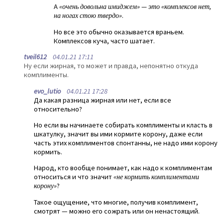
А
«очень довольна имиджем» — это «комплексов нет,
на ногах стою твердо»
.
Но все это обычно оказывается враньем.
Комплексов куча, часто шатает.
tveil612
04.01.21 17:11
Ну если жирная, то может и правда, непонятно откуда
комплименты.
evo_lutio
04.01.21 17:28
Да какая разница жирная или нет, если все
относительно?
Но если вы начинаете собирать комплименты и класть в
шкатулку, значит вы ими кормите корону, даже если
часть этих комплиментов спонтанны, не надо ими корону
кормить.
Народ, кто вообще понимает, как надо к комплиментам
относиться и что значит
«не кормить комплиментами
корону»
?
Такое ощущение, что многие, получив комплимент,
смотрят — можно его сожрать или он ненастоящий.