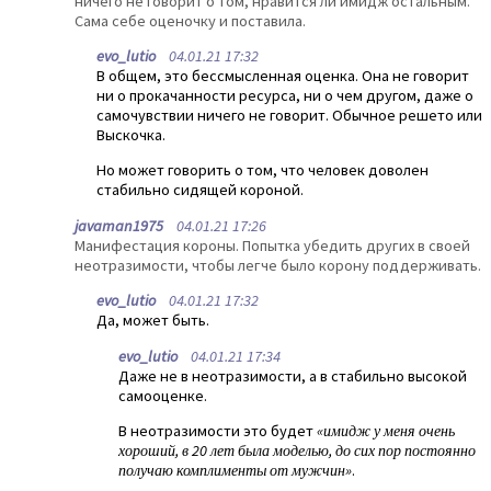
ничего не говорит о том, нравится ли имидж остальным.
Сама себе оценочку и поставила.
evo_lutio
04.01.21 17:32
В общем, это бессмысленная оценка. Она не говорит
ни о прокачанности ресурса, ни о чем другом, даже о
самочувствии ничего не говорит. Обычное решето или
Выскочка.
Но может говорить о том, что человек доволен
стабильно сидящей короной.
javaman1975
04.01.21 17:26
Манифестация короны. Попытка убедить других в своей
неотразимости, чтобы легче было корону поддерживать.
evo_lutio
04.01.21 17:32
Да, может быть.
evo_lutio
04.01.21 17:34
Даже не в неотразимости, а в стабильно высокой
самооценке.
В неотразимости это будет
«имидж у меня очень
хороший, в 20 лет была моделью, до сих пор постоянно
получаю комплименты от мужчин»
.