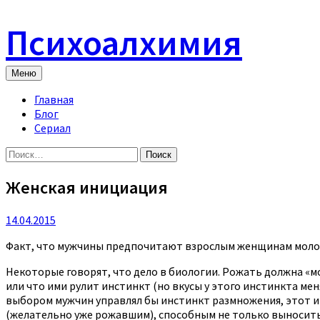
Skip
to
Психоалхимия
content
Меню
Главная
Блог
Сериал
Найти:
Женская инициация
14.04.2015
Факт, что мужчины предпочитают взрослым женщинам молод
Некоторые говорят, что дело в биологии. Рожать должна «м
или что ими рулит инстинкт (но вкусы у этого инстинкта ме
выбором мужчин управлял бы инстинкт размножения, этот и
(желательно уже рожавшим), способным не только выносить 