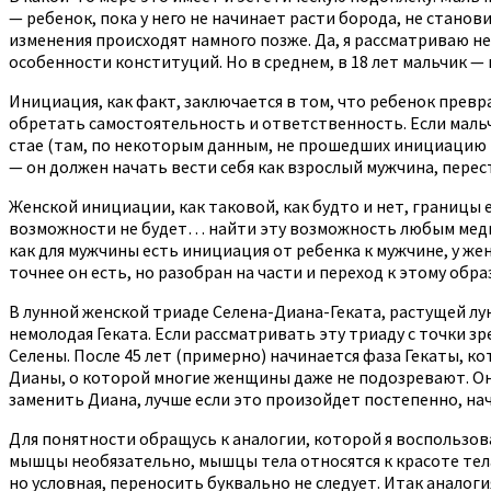
— ребенок, пока у него не начинает расти борода, не станов
изменения происходят намного позже. Да, я рассматриваю н
особенности конституций. Но в среднем, в 18 лет мальчик 
Инициация, как факт, заключается в том, что ребенок превра
обретать самостоятельность и ответственность. Если мальчик
стае (там, по некоторым данным, не прошедших инициацию 
— он должен начать вести себя как взрослый мужчина, перес
Женской инициации, как таковой, как будто и нет, границы
возможности не будет… найти эту возможность любым медиц
как для мужчины есть инициация от ребенка к мужчине, у ж
точнее он есть, но разобран на части и переход к этому обр
В лунной женской триаде Селена-Диана-Геката, растущей лу
немолодая Геката. Если рассматривать эту триаду с точки зр
Селены. После 45 лет (примерно) начинается фаза Гекаты, к
Дианы, о которой многие женщины даже не подозревают. Они 
заменить Диана, лучше если это произойдет постепенно, начи
Для понятности обращусь к аналогии, которой я воспользов
мышцы необязательно, мышцы тела относятся к красоте тела,
но условная, переносить буквально не следует. Итак аналоги