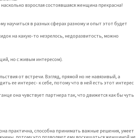
ь, насколько взрослая состоявшаяся женщина прекрасна!
му научиться в разных сферах разному и опыт этот будет
скидок на какую-то незрелось, недоразвитость, можно
ций, но с живым интересом).
ствия от встречи. Взгляд, прямой но не навязивый, а
ить ее интерес- к себе, потому что в ней есть этот интерес
 танце она чувствует партнера так, что движется как бы чуть
, она практична, способна принимать важные решения, умеет
мужчины, потому что позволяют ему восхищаться женщиной не