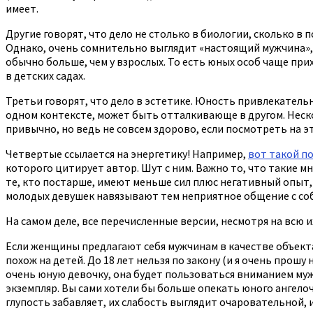
имеет.
Другие говорят, что дело не столько в биологии, сколько 
Однако, очень сомнительно выглядит «настоящий мужчина», 
обычно больше, чем у взрослых. То есть юных особ чаще при
в детских садах.
Третьи говорят, что дело в эстетике. Юность привлекательн
одном контексте, может быть отталкивающе в другом. Нескол
привычно, но ведь не совсем здорово, если посмотреть на э
Четвертые ссылается на энергетику! Например,
вот такой п
которого цитирует автор. Шут с ним. Важно то, что такие 
те, кто постарше, имеют меньше сил плюс негативный опыт,
молодых девушек навязывают тем неприятное общение с собой
На самом деле, все перечисленные версии, несмотря на всю и
Если женщины предлагают себя мужчинам в качестве объекта 
похож на детей. До 18 лет нельзя по закону (и я очень прошу
очень юную девочку, она будет пользоваться вниманием му
экземпляр. Вы сами хотели бы больше опекать юного ангелоч
глупость забавляет, их слабость выглядит очаровательной, 