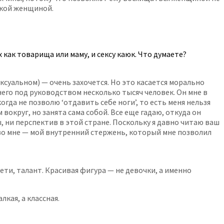
акой женщиной.
как товарища или маму, и сексу каюк. Что думаете?
ексуальном) — очень захочется. Но это касается морально
него под руководством несколько тысяч человек. Он мне в
огда не позволю ‘отдавить себе ноги’, то есть меня нельзя
вокруг, но занята сама собой. Все еще гадаю, откуда он
, ни перспектив в этой стране. Поскольку я давно читаю ваш
 во мне — мой внутренний стержень, который мне позволил
ти, талант. Красивая фигура — не девочки, а именно
кая, а классная.