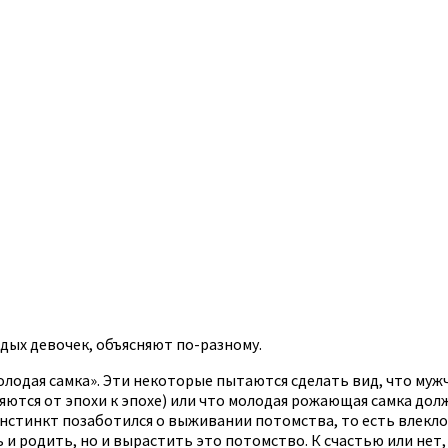
ых девочек, объясняют по-разному.
олодая самка». Эти некоторые пытаются сделать вид, что му
няются от эпохи к эпохе) или что молодая рожающая самка дол
нстинкт позаботился о выживании потомства, то есть влекл
и родить, но и вырастить это потомство. К счастью или нет