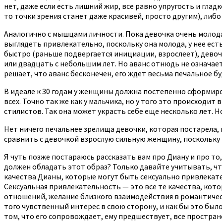
нет, даже если есть лишний жир, все равно упругость и гла
то точки зрения станет даже красивей, просто другим), либо
Аналогично с мышцами личности. Пока девочка очень молода,
выглядеть привлекательно, поскольку она молода, у нее ес
быстро (раньше подвергается инициации, взрослеет), девоч
или двадцать с небольшим лет. Но аванс отнюдь не означает
решает, что аванс бесконечен, его ждет весьма печальное б
В идеале к 30 годам у женщины должна постепенно сформиров
всех. Точно так же как у мальчика, но у того это происходит
стилистов. Так она может украсть себе еще несколько лет. Н
Нет ничего печальнее зрелища девочки, которая постарела, н
сравнить с девочкой взрослую сильную женщину, поскольку 
Я чуть позже постараюсь рассказать вам про Диану и про то
должен обладать этот образ? Только давайте учитывать, что
качества Дианы, которые могут быть сексуально привлекател
Сексуальная привлекательность — это все те качества, кот
отношений, желание близкого взаимодействия в романтическо
того чувственный интерес в свою сторону, и как бы это был
том, что его сопровождает, ему предшествует, все простран