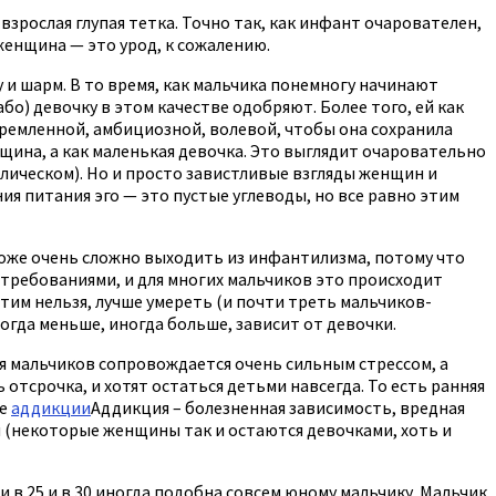
взрослая глупая тетка. Точно так, как инфант очарователен,
женщина — это урод, к сожалению.
 и шарм. В то время, как мальчика понемногу начинают
або) девочку в этом качестве одобряют. Более того, ей как
тремленной, амбициозной, волевой, чтобы она сохранила
щина, а как маленькая девочка. Это выглядит очаровательно
лическом). Но и просто завистливые взгляды женщин и
ия питания эго — это пустые углеводы, но все равно этим
тоже очень сложно выходить из инфантилизма, потому что
и требованиями, и для многих мальчиков это происходит
 этим нельзя, лучше умереть (и почти треть мальчиков-
огда меньше, иногда больше, зависит от девочки.
я мальчиков сопровождается очень сильным стрессом, а
отсрочка, и хотят остаться детьми навсегда. То есть ранняя
ие
аддикции
Аддикция – болезненная зависимость, вредная
и (некоторые женщины так и остаются девочками, хоть и
 в 25 и в 30 иногда подобна совсем юному мальчику. Мальчик