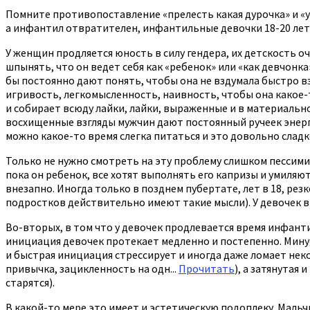
Помните противопоставление «прелесть какая дурочка» и «ужа
а инфантил отвратителен, инфантильные девочки 18-20 лет
У женщин продляется юность в силу гендера, их детскость о
шпынять, что он ведет себя как «ребенок» или «как девчонка
бы постоянно дают понять, чтобы она не вздумала быстро в
игривость, легкомысленность, наивность, чтобы она какое-
и собирает всюду лайки, лайки, выраженные и в материальн
восхищенные взгляды мужчин дают постоянный ручеек энергии
можно какое-то время слегка питаться и это довольно сладко
Только не нужно смотреть на эту проблему слишком пессими
пока он ребенок, все хотят выполнять его капризы и умиляю
внезапно. Иногда только в позднем пубертате, лет в 18, резк
подростков действительно имеют такие мысли). У девочек в
Во-вторых, в том что у девочек продлевается время инфант
инициация девочек протекает медленно и постепенно. Минус 
и быстрая инициация стрессирует и иногда даже ломает нек
привычка, зацикленность на одн...
Прочитать
), а затянутая
старятся).
В какой-то мере это имеет и эстетическую подоплеку. Мальч