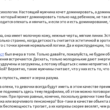
в психологии. Настоящий мужчина хочет доминировать, а доми
который может доминировать только над ребенком, не так ли
ходится опекать и нянчить, и если это и есть доминирование
а, она имеет молочную кожу, нежные черты, мягкие линии. Эсте
ько странно, когда детскость считается эстетичной в эротиче
то с точки зрения нормальной логики. Да и юриспруденции, то
ост
был вчера в топе. Только давайте, пожалуйста, не будем о
мнения встречаются. Дескать, только молоденькие дают энерг
 удручены и загружены, а потому общаться с ними неприятно.
? Вероятно, такие мужчины считают, что у них есть то, что 
х глупость, имеют и зерна разума.
опеки, то девочки всегда будут иметь в этом качестве преим
 не поднимать здесь тему педофилии, об этом можно поговорить
жчин. При прочих равных, конечно, поскольку девочки тоже 
ка или ворчливого пенсионера? Все-таки в качестве объекта 
их беспомощность трогает, а их капризы скорее веселят, чем 