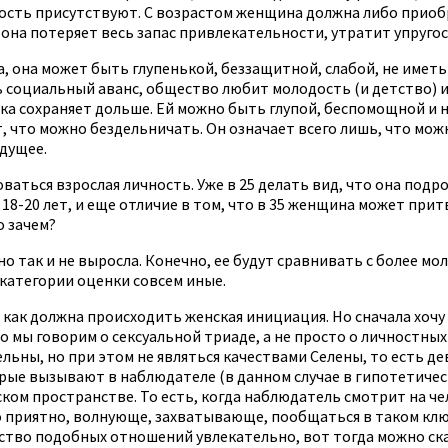
дкость присутствуют. С возрастом женщина должна либо приоб
 она потеряет весь запас привлекательности, утратит упругос
 она может быть глупенькой, беззащитной, слабой, не иметь 
ть социальный аванс, общество любит молодость (и детство) 
ка сохраняет дольше. Ей можно быть глупой, беспомощной и н
, что можно бездельничать. Он означает всего лишь, что можн
удущее.
аться взрослая личность. Уже в 25 делать вид, что она подро
 в 18-20 лет, и еще отличие в том, что в 35 женщина может пр
о зачем?
о так и не выросла. Конечно, ее будут сравнивать с более мо
категории оценки совсем иные.
, как должна происходить женская инициация. Но сначала хочу
 мы говорим о сексуальной триаде, а не просто о личностных 
ьны, но при этом не являться качествами Селены, то есть де
орые вызывают в наблюдателе (в данном случае в гипотетиче
м пространстве. То есть, когда наблюдатель смотрит на чело
о приятно, волнующе, захватывающе, пообщаться в таком ключе
ство подобных отношений увлекательно, вот тогда можно сказ