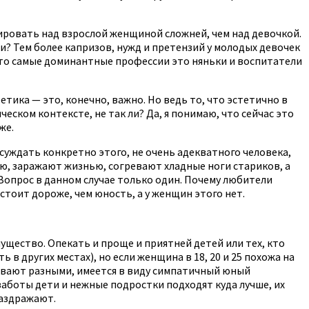
нировать над взрослой женщиной сложней, чем над девочкой.
? Тем более капризов, нужд и претензий у молодых девочек
, то самые доминантные профессии это няньки и воспитатели
тика — это, конечно, важно. Но ведь то, что эстетично в
ском контексте, не так ли? Да, я понимаю, что сейчас это
же.
бсуждать конкретно этого, не очень адекватного человека,
ию, заражают жизнью, согревают хладные ноги стариков, а
 Вопрос в данном случае только один. Почему любители
стоит дороже, чем юность, а у женщин этого нет.
ущество. Опекать и проще и приятней детей или тех, кто
 в других местах), но если женщина в 18, 20 и 25 похожа на
бывают разными, имеется в виду симпатичный юный
заботы дети и нежные подростки подходят куда лучше, их
раздражают.