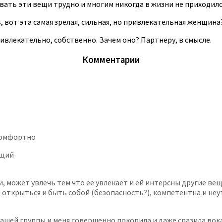
ать эти вещи трудно и многим никогда в жизни не приходилос
 вот эта самая зрелая, сильная, но привлекательная женщина
ривлекательно, собственно. Зачем оно? Партнеру, в смысле.
Комментарии
 комфортно
ющий
 может увлечь тем что ее увлекает и ей интерсны другие вещ
ь открыться и быть собой (безопасность?), компетентна и неу
ашей группы и меня совершенно покорила и даже сразила вок