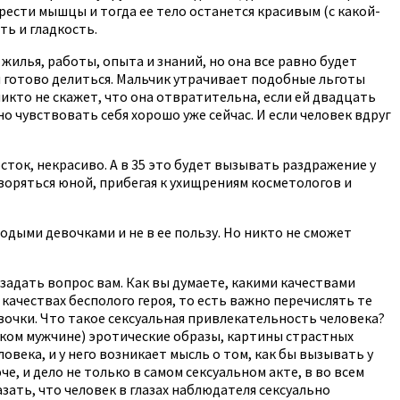
рести мышцы и тогда ее тело останется красивым (с какой-
ть и гладкость.
жилья, работы, опыта и знаний, но она все равно будет
и готово делиться. Мальчик утрачивает подобные льготы
икто не скажет, что она отвратительна, если ей двадцать
о чувствовать себя хорошо уже сейчас. И если человек вдруг
сток, некрасиво. А в 35 это будет вызывать раздражение у
итворяться юной, прибегая к ухищрениям косметологов и
лодыми девочками и не в ее пользу. Но никто не сможет
 задать вопрос вам. Как вы думаете, какими качествами
качествах бесполого героя, то есть важно перечислять те
вочки. Что такое сексуальная привлекательность человека?
ском мужчине) эротические образы, картины страстных
века, и у него возникает мысль о том, как бы вызывать у
, и дело не только в самом сексуальном акте, в во всем
ать, что человек в глазах наблюдателя сексуально