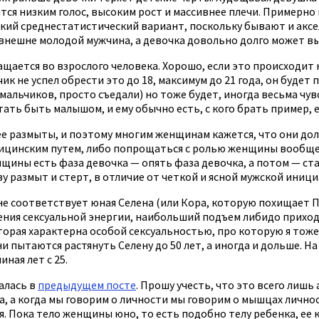
ится низким голос, высоким рост и массивнее плечи. Примерно 
екий среднестатистический вариант, поскольку бывают и аксе
— внешне молодой мужчина, а девочка довольно долго может в
щается во взрослого человека. Хорошо, если это происходит н
 не успел обрести это до 18, максимум до 21 года, он будет 
мальчиков, просто съедали) но тоже будет, иногда весьма ч
тать быть малышом, и ему обычно есть, с кого брать пример,
 ее размыты, и поэтому многим женщинам кажется, что они до
инским путем, либо попрощаться с ролью женщины вообще, ст
енщины есть фаза девочка — опять фаза девочка, а потом — с
азу размыт и стерт, в отличие от четкой и ясной мужской иниц
не соответствует юная Селена (или Кора, которую похищает П
ения сексуальной энергии, наибольший подъем либидо приходит
оторая характерна особой сексуальностью, про которую я тоже
пытаются растянуть Селену до 50 лет, а иногда и дольше. На
ная лет с 25.
алась в
предыдущем посте
. Прошу учесть, что это всего лиш
 а когда мы говорим о личности мы говорим о мышцах личности
я. Пока тело женщины юно, то есть подобно телу ребенка, ее 