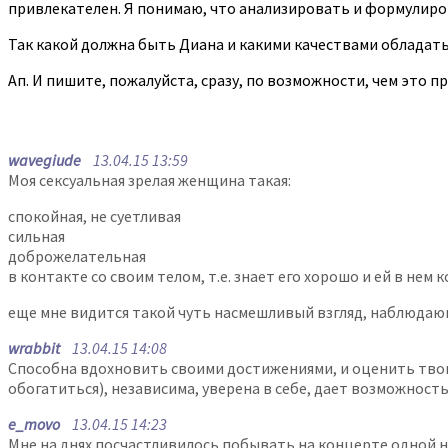
привлекателен. Я понимаю, что анализировать и формулиров
Так какой должна быть Диана и какими качествами обладать,
Ап. И пишите, пожалуйста, сразу, по возможности, чем это п
wavegiude
13.04.15 13:59
Моя сексуальная зрелая женщина такая:
спокойная, не суетливая
сильная
доброжелательная
в контакте со своим телом, т.е. знает его хорошо и ей в нем
еще мне видится такой чуть насмешливый взгляд, наблюда
wrabbit
13.04.15 14:08
Способна вдохновить своими достижениями, и оценить твои,
обогатиться), независима, уверена в себе, дает возможност
e_movo
13.04.15 14:23
Мне на днях посчастливилось побывать на концерте одной н