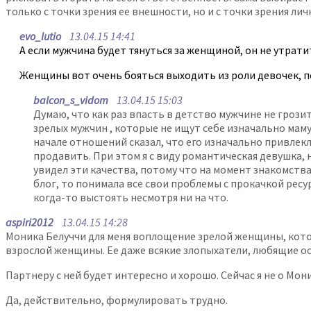
только с точки зрения ее внешности, но и с точки зрения л
evo_lutio
13.04.15 14:41
А если мужчина будет тянуться за женщиной, он не утрат
Женщины вот очень бояться выходить из роли девочек, по
balcon_s_vidom
13.04.15 15:03
Думаю, что как раз впасть в детство мужчине не грозит
зрелых мужчин , которые не ищут себе изначально маму
начале отношений сказал, что его изначально привлекла
продавить. При этом я с виду романтическая девушка, 
увидел эти качества, потому что на момент знакомства
блог, то понимала все свои проблемы с прокачкой рес
когда-то выстоять несмотря ни на что.
aspiri2012
13.04.15 14:28
Моника Белуччи для меня воплощение зрелой женщины, котор
взрослой женщины. Ее даже всякие злопыхатели, любящие ос
Партнеру с ней будет интересно и хорошо. Сейчас я не о Мон
Да, действительно, формулировать трудно.