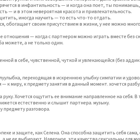
е прячется в инфантильность — и когда она поет, ты понимаеш
сть — и в этом невероятная красота и привлекательность.
итить, иногда научить — то есть что-то отдать.
ся, обогащает своим присутствием в жизни, у нее можно много
вные отношения — когда с партнером можно играть вместе без 
а можете, а не только один.
нной в себе, чувственной, чуткой и увлекающейся (без аддик
уулыбка, переходящая в искреннюю улыбку симпатии и удоволь
 к миру, к предмету занятия в данный момент. хочется разбуд
за руку. Хочется ощутить ее внимание направленное на себя. В
вижется естественно и слышит партнера. музыку.
у предмету разговора.
опеке и защите, как Селена. Она способна защитить себя сама
 , а не ее выбирают. Наверное, эти качества сексуальны для 