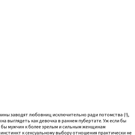
жчины заводят любовниц исключительно ради потомства (!),
жна выглядеть как девочка в раннем пубертате. Уж если бы
о бы мужчин к более зрелым и сильным женщинам
, инстинкт к сексуальному выбору отношения практически не