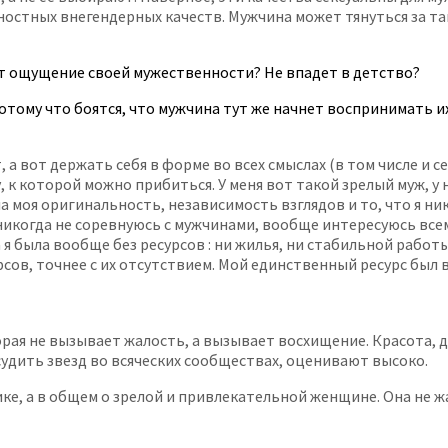
ичностных внегендерных качеств. Мужчина может тянуться за т
ит ощущение своей мужественности? Не впадет в детство?
тому что боятся, что мужчина тут же начнет воспринимать их 
, а вот держать себя в форме во всех смыслах (в том числе и с
, к которой можно прибиться. У меня вот такой зрелый муж, у 
 моя оригинальность, независимость взглядов и то, что я ник
никогда не соревнуюсь с мужчинами, вообще интересуюсь всем 
 я была вообще без ресурсов : ни жилья, ни стабильной работы
урсов, точнее с их отсутствием. Мой единственный ресурс был
ая не вызывает жалость, а вызывает восхищение. Красота, де
удить звезд во всяческих сообществах, оценивают высоко.
ике, а в общем о зрелой и привлекательной женщине. Она не жал