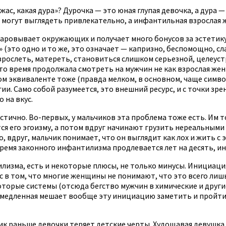
с, какая дура»? Дурочка — это юная глупая девочка, а дура — 
 могут выглядеть привлекательно, а инфантильная взрослая 
чаровывает окружающих и получает много бонусов за эстетику
» (это одно и то же, это означает — капризно, беспомощно, сл
зрослеть, матереть, становиться слишком серьезной, целеус
то время продолжала смотреть на мужчин не как взрослая жен
ом эквиваленте тоже (правда мелком, в основном, чаще симво
. Само собой разумеется, это внешний ресурс, и с точки зрен
 на вкус.
стично. Во-первых, у мальчиков эта проблема тоже есть. Им 
тся его эгоизму, а потом вдруг начинают грузить нереальным
о, вдруг, мальчик понимает, что он выглядит как лох и жить с
ремя законного инфантилизма продлевается лет на десять, ин
илизма, есть и некоторые плюсы, не только минусы. Инициаци
в том, что многие женщины не понимают, что это всего лишь 
оторые системы (отсюда бегство мужчин в химические и друг
 и медленная мешает вообще эту инициацию заметить и пройт
ик раньше девочки теряет детские черты. Худощавая девушка и