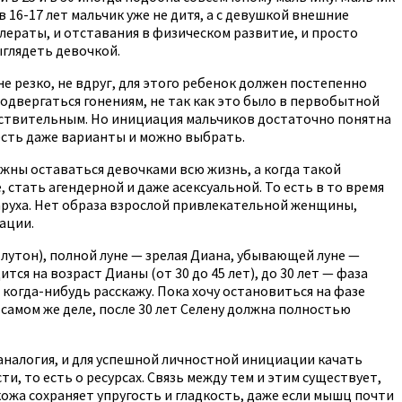
в 16-17 лет мальчик уже не дитя, а с девушкой внешние
лераты, и отставания в физическом развитие, и просто
ыглядеть девочкой.
е резко, не вдруг, для этого ребенок должен постепенно
подвергаться гонениям, не так как это было в первобытной
увствительным. Но инициация мальчиков достаточно понятна
 есть даже варианты и можно выбрать.
лжны оставаться девочками всю жизнь, а когда такой
ать агендерной и даже асексуальной. То есть в то время
таруха. Нет образа взрослой привлекательной женщины,
иации.
лутон), полной луне — зрелая Диана, убывающей луне —
ся на возраст Дианы (от 30 до 45 лет), до 30 лет — фаза
 когда-нибудь расскажу. Пока хочу остановиться на фазе
 самом же деле, после 30 лет Селену должна полностью
ь аналогия, и для успешной личностной инициации качать
, то есть о ресурсах. Связь между тем и этим существует,
кожа сохраняет упругость и гладкость, даже если мышц почти