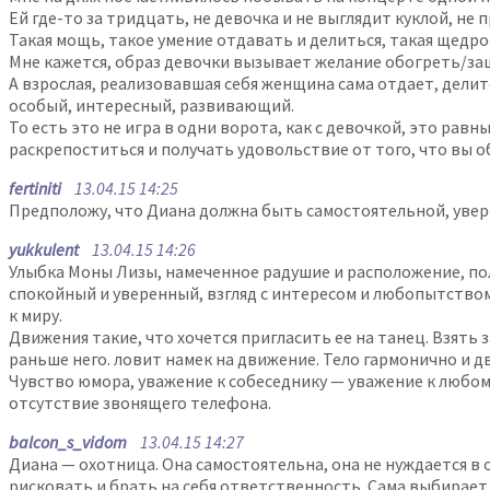
Ей где-то за тридцать, не девочка и не выглядит куклой, н
Такая мощь, такое умение отдавать и делиться, такая щедро
Мне кажется, образ девочки вызывает желание обогреть/защ
А взрослая, реализовавшая себя женщина сама отдает, делит
особый, интересный, развивающий.
То есть это не игра в одни ворота, как с девочкой, это ра
раскрепоститься и получать удовольствие от того, что вы об
fertiniti
13.04.15 14:25
Предположу, что Диана должна быть самостоятельной, увере
yukkulent
13.04.15 14:26
Улыбка Моны Лизы, намеченное радушие и расположение, пол
спокойный и уверенный, взгляд с интересом и любопытством —
к миру.
Движения такие, что хочется пригласить ее на танец. Взять 
раньше него. ловит намек на движение. Тело гармонично и д
Чувство юмора, уважение к собеседнику — уважение к любом
отсутствие звонящего телефона.
balcon_s_vidom
13.04.15 14:27
Диана — охотница. Она самостоятельна, она не нуждается в 
рисковать и брать на себя ответственность. Сама выбирает