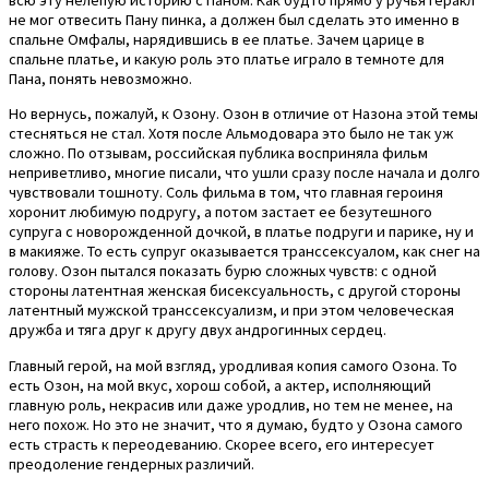
не мог отвесить Пану пинка, а должен был сделать это именно в
спальне Омфалы, нарядившись в ее платье. Зачем царице в
спальне платье, и какую роль это платье играло в темноте для
Пана, понять невозможно.
Но вернусь, пожалуй, к Озону. Озон в отличие от Назона этой темы
стесняться не стал. Хотя после Альмодовара это было не так уж
сложно. По отзывам, российская публика восприняла фильм
неприветливо, многие писали, что ушли сразу после начала и долго
чувствовали тошноту. Соль фильма в том, что главная героиня
хоронит любимую подругу, а потом застает ее безутешного
супруга с новорожденной дочкой, в платье подруги и парике, ну и
в макияже. То есть супруг оказывается транссексуалом, как снег на
голову. Озон пытался показать бурю сложных чувств: с одной
стороны латентная женская бисексуальность, с другой стороны
латентный мужской транссексуализм, и при этом человеческая
дружба и тяга друг к другу двух андрогинных сердец.
Главный герой, на мой взгляд, уродливая копия самого Озона. То
есть Озон, на мой вкус, хорош собой, а актер, исполняющий
главную роль, некрасив или даже уродлив, но тем не менее, на
него похож. Но это не значит, что я думаю, будто у Озона самого
есть страсть к переодеванию. Скорее всего, его интересует
преодоление гендерных различий.