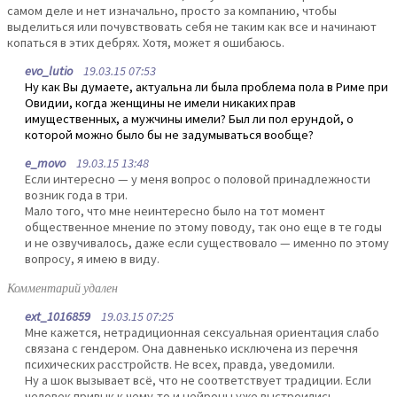
самом деле и нет изначально, просто за компанию, чтобы
выделиться или почувствовать себя не таким как все и начинают
копаться в этих дебрях. Хотя, может я ошибаюсь.
evo_lutio
19.03.15 07:53
Ну как Вы думаете, актуальна ли была проблема пола в Риме при
Овидии, когда женщины не имели никаких прав
имущественных, а мужчины имели? Был ли пол ерундой, о
которой можно было бы не задумываться вообще?
e_movo
19.03.15 13:48
Если интересно — у меня вопрос о половой принадлежности
возник года в три.
Мало того, что мне неинтересно было на тот момент
общественное мнение по этому поводу, так оно еще в те годы
и не озвучивалось, даже если существовало — именно по этому
вопросу, я имею в виду.
Комментарий удален
ext_1016859
19.03.15 07:25
Мне кажется, нетрадиционная сексуальная ориентация слабо
связана с гендером. Она давненько исключена из перечня
психических расстройств. Не всех, правда, уведомили.
Ну а шок вызывает всё, что не соответствует традиции. Если
человек привык к чему-то и нейроны уже выстроились