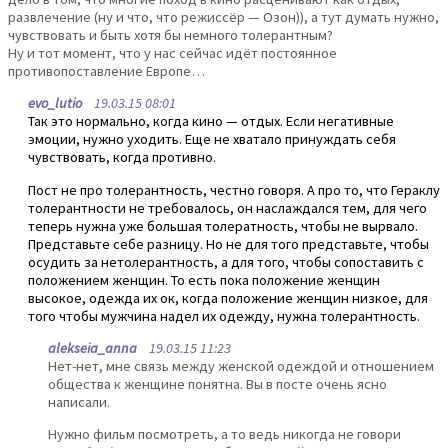
развлечение (ну и что, что режиссёр — Озон)), а тут думать нужно,
чувствовать и быть хотя бы немного толерантным?
Ну и тот момент, что у нас сейчас идёт постоянное
противопоставление Европе…
evo_lutio
19.03.15 08:01
Так это нормально, когда кино — отдых. Если негативные
эмоции, нужно уходить. Еще не хватало принуждать себя
чувствовать, когда противно.
Пост не про толерантность, честно говоря. А про то, что Гераклу
толерантности не требовалось, он наслаждался тем, для чего
теперь нужна уже большая толератность, чтобы не вырвало.
Представьте себе разницу. Но не для того представьте, чтобы
осудить за нетолерантность, а для того, чтобы сопоставить с
положением женщин. То есть пока положение женщин
высокое, одежда их ок, когда положение женщин низкое, для
того чтобы мужчина надел их одежду, нужна толерантность.
alekseia_anna
19.03.15 11:23
Нет-нет, мне связь между женской одеждой и отношением
общества к женщине понятна. Вы в посте очень ясно
написали.
Нужно фильм посмотреть, а то ведь никогда не говори