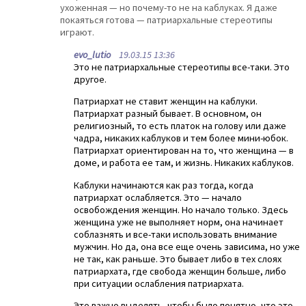
ухоженная — но почему-то не на каблуках. Я даже
покаяться готова — патриархальные стереотипы
играют.
evo_lutio
19.03.15 13:36
Это не патриархальные стереотипы все-таки. Это
другое.
Патриархат не ставит женщин на каблуки.
Патриархат разный бывает. В основном, он
религиозный, то есть платок на голову или даже
чадра, никаких каблуков и тем более мини-юбок.
Патриархат ориентирован на то, что женщина — в
доме, и работа ее там, и жизнь. Никаких каблуков.
Каблуки начинаются как раз тогда, когда
патриархат ослабляется. Это — начало
освобождения женщин. Но начало только. Здесь
женщина уже не выполняет норм, она начинает
соблазнять и все-таки использовать внимание
мужчин. Но да, она все еще очень зависима, но уже
не так, как раньше. Это бывает либо в тех слоях
патриархата, где свобода женщин больше, либо
при ситуации ослабления патриархата.
Это важно выделять, чтобы было понятно, что это