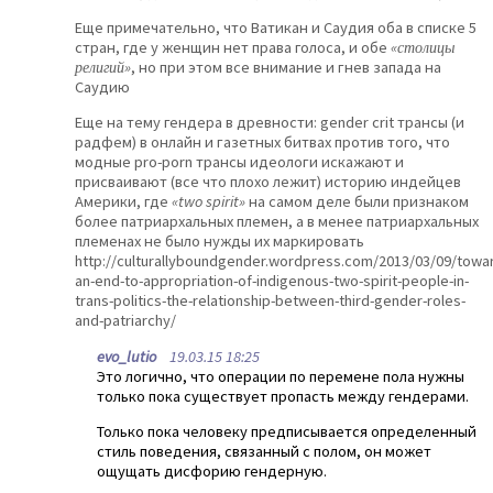
Еще примечательно, что Ватикан и Саудия оба в списке 5
стран, где у женщин нет права голоса, и обе
«столицы
религий»
, но при этом все внимание и гнев запада на
Саудию
Еще на тему гендера в древности: gender crit трансы (и
радфем) в онлайн и газетных битвах против того, что
модные pro-porn трансы идеологи искажают и
присваивают (все что плохо лежит) историю индейцев
Америки, где
«two spirit»
на самом деле были признаком
более патриархальных племен, а в менее патриархальных
племенах не было нужды их маркировать
http://culturallyboundgender.wordpress.com/2013/03/09/towa
an-end-to-appropriation-of-indigenous-two-spirit-people-in-
trans-politics-the-relationship-between-third-gender-roles-
and-patriarchy/
evo_lutio
19.03.15 18:25
Это логично, что операции по перемене пола нужны
только пока существует пропасть между гендерами.
Только пока человеку предписывается определенный
стиль поведения, связанный с полом, он может
ощущать дисфорию гендерную.