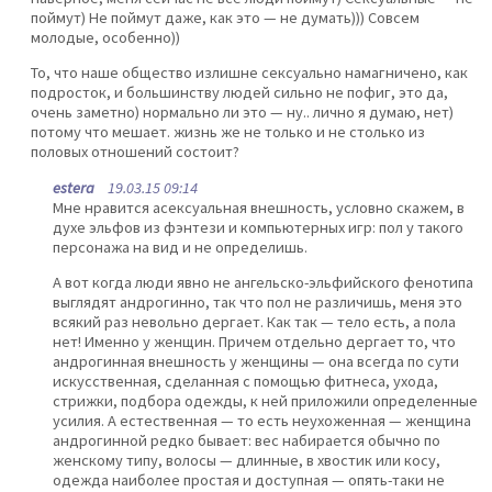
поймут) Не поймут даже, как это — не думать))) Совсем
молодые, особенно))
То, что наше общество излишне сексуально намагничено, как
подросток, и большинству людей сильно не пофиг, это да,
очень заметно) нормально ли это — ну.. лично я думаю, нет)
потому что мешает. жизнь же не только и не столько из
половых отношений состоит?
estera
19.03.15 09:14
Мне нравится асексуальная внешность, условно скажем, в
духе эльфов из фэнтези и компьютерных игр: пол у такого
персонажа на вид и не определишь.
А вот когда люди явно не ангельско-эльфийского фенотипа
выглядят андрогинно, так что пол не различишь, меня это
всякий раз невольно дергает. Как так — тело есть, а пола
нет! Именно у женщин. Причем отдельно дергает то, что
андрогинная внешность у женщины — она всегда по сути
искусственная, сделанная с помощью фитнеса, ухода,
стрижки, подбора одежды, к ней приложили определенные
усилия. А естественная — то есть неухоженная — женщина
андрогинной редко бывает: вес набирается обычно по
женскому типу, волосы — длинные, в хвостик или косу,
одежда наиболее простая и доступная — опять-таки не