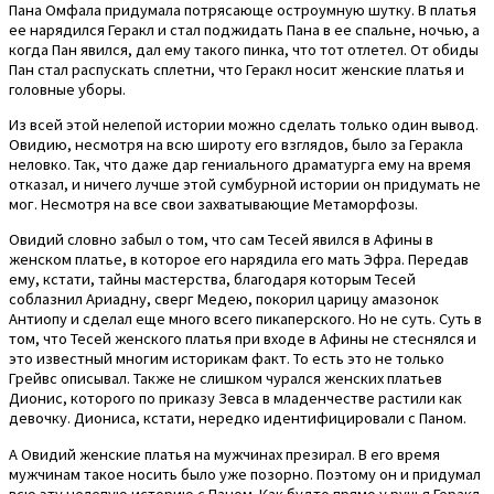
Пана Омфала придумала потрясающе остроумную шутку. В платья
ее нарядился Геракл и стал поджидать Пана в ее спальне, ночью, а
когда Пан явился, дал ему такого пинка, что тот отлетел. От обиды
Пан стал распускать сплетни, что Геракл носит женские платья и
головные уборы.
Из всей этой нелепой истории можно сделать только один вывод.
Овидию, несмотря на всю широту его взглядов, было за Геракла
неловко. Так, что даже дар гениального драматурга ему на время
отказал, и ничего лучше этой сумбурной истории он придумать не
мог. Несмотря на все свои захватывающие Метаморфозы.
Овидий словно забыл о том, что сам Тесей явился в Афины в
женском платье, в которое его нарядила его мать Эфра. Передав
ему, кстати, тайны мастерства, благодаря которым Тесей
соблазнил Ариадну, сверг Медею, покорил царицу амазонок
Антиопу и сделал еще много всего пикаперского. Но не суть. Суть в
том, что Тесей женского платья при входе в Афины не стеснялся и
это известный многим историкам факт. То есть это не только
Грейвс описывал. Также не слишком чурался женских платьев
Дионис, которого по приказу Зевса в младенчестве растили как
девочку. Диониса, кстати, нередко идентифицировали с Паном.
А Овидий женские платья на мужчинах презирал. В его время
мужчинам такое носить было уже позорно. Поэтому он и придумал
всю эту нелепую историю с Паном. Как будто прямо у ручья Геракл