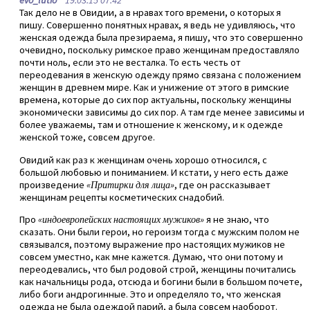
evo_lutio
19.03.15 07:42
Так дело не в Овидии, а в нравах того времени, о которых я
пишу. Совершенно понятных нравах, я ведь не удивляюсь, что
женская одежда была презираема, я пишу, что это совершенно
очевидно, поскольку римское право женщинам предоставляло
почти ноль, если это не весталка. То есть честь от
переодевания в женскую одежду прямо связана с положением
женщин в древнем мире. Как и унижение от этого в римские
времена, которые до сих пор актуальны, поскольку женщины
экономически зависимы до сих пор. А там где менее зависимы и
более уважаемы, там и отношение к женскому, и к одежде
женской тоже, совсем другое.
Овидий как раз к женщинам очень хорошо относился, с
большой любовью и пониманием. И кстати, у него есть даже
произведение
«Притирки для лица»
, где он рассказывает
женщинам рецепты косметических снадобий.
Про
«индоевропейских настоящих мужиков»
я не знаю, что
сказать. Они были герои, но героизм тогда с мужским полом не
связывался, поэтому выражение про настоящих мужиков не
совсем уместно, как мне кажется. Думаю, что они потому и
переодевались, что был родовой строй, женщины почитались
как начальницы рода, отсюда и богини были в большом почете,
либо боги андрогинные. Это и определяло то, что женская
одежда не была одеждой парий, а была совсем наоборот.