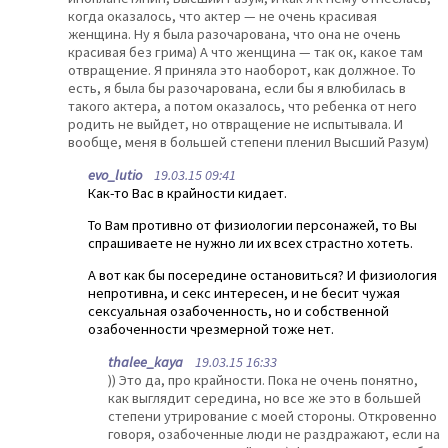
когда оказалось, что актер — не очень красивая
женщина. Ну я была разочарована, что она не очень
красивая без грима) А что женщина — так ок, какое там
отвращение. Я приняла это наоборот, как должное. То
есть, я была бы разочарована, если бы я влюбилась в
такого актера, а потом оказалось, что ребенка от него
родить не выйдет, но отвращение не испытывала. И
вообще, меня в большей степени пленил Высший Разум)
evo_lutio
19.03.15 09:41
Как-то Вас в крайности кидает.
То Вам противно от физиологии персонажей, то Вы
спрашиваете не нужно ли их всех страстно хотеть.
А вот как бы посередине остановиться? И физиология
непротивна, и секс интересен, и не бесит чужая
сексуальная озабоченность, но и собственной
озабоченности чрезмерной тоже нет.
thalee_kaya
19.03.15 16:33
)) Это да, про крайности. Пока не очень понятно,
как выглядит середина, но все же это в большей
степени утрирование с моей стороны. Откровенно
говоря, озабоченные люди не раздражают, если на