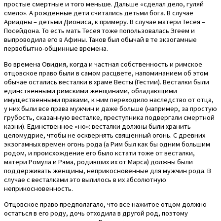
простые смертные и того меньше. Дальше «сделал дело, гуляй
смело». А рожденные дети считались детьми бога. В случае
Ариадны – детьми Диониса, к примеру. В случае матери Тесея –
Посейдона. То есть мать Тесея тоже попользовалась Эгеем и
выпроводила его в Афины. Таков был обычай в те экзогамные
первобытно-общинные времена.
Во времена Овидия, когда и частная собственность и римское
отцовское право были в самом расцвете, напоминанием об этом
обычае остались весталки в храме Весты (Гестии). Весталки были
единственными римскими женщинами, обладающими
имущественными правами, к ним переходило наследство от отца,
у них были все права мужчин и даже больше (например, за простую
грубость, сказанную весталке, преступника подвергали смертной
казни). Единственное «но»: весталки должны были хранить
целомудрие, чтобы не осквернять священный огонь. С древних
экзогамных времен огонь рода (а Рим был как бы одним большим
родом, и происхождение его было кстати тоже от весталки,
матери Ромула и Рэма, родивших их от Марса) должны были
поддерживать женщины, неприкосновенные для мужчин рода. В
случае с весталками это вылилось в их абсолютную
неприкосновенность.
Отцовское право предполагало, что все нажитое отцом должно
остаться в его роду, дочь отходила в другой род, поэтому