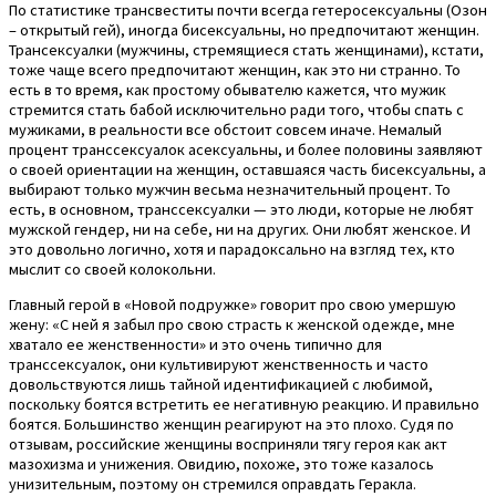
По статистике трансвеститы почти всегда гетеросексуальны (Озон
– открытый гей), иногда бисексуальны, но предпочитают женщин.
Трансексуалки (мужчины, стремящиеся стать женщинами), кстати,
тоже чаще всего предпочитают женщин, как это ни странно. То
есть в то время, как простому обывателю кажется, что мужик
стремится стать бабой исключительно ради того, чтобы спать с
мужиками, в реальности все обстоит совсем иначе. Немалый
процент транссексуалок асексуальны, и более половины заявляют
о своей ориентации на женщин, оставшаяся часть бисексуальны, а
выбирают только мужчин весьма незначительный процент. То
есть, в основном, транссексуалки — это люди, которые не любят
мужской гендер, ни на себе, ни на других. Они любят женское. И
это довольно логично, хотя и парадоксально на взгляд тех, кто
мыслит со своей колокольни.
Главный герой в «Новой подружке» говорит про свою умершую
жену: «С ней я забыл про свою страсть к женской одежде, мне
хватало ее женственности» и это очень типично для
транссексуалок, они культивируют женственность и часто
довольствуются лишь тайной идентификацией с любимой,
поскольку боятся встретить ее негативную реакцию. И правильно
боятся. Большинство женщин реагируют на это плохо. Судя по
отзывам, российские женщины восприняли тягу героя как акт
мазохизма и унижения. Овидию, похоже, это тоже казалось
унизительным, поэтому он стремился оправдать Геракла.