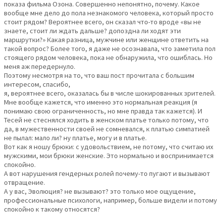
показа фильма Озона. Совершенно непонятно, почему. Какое
вообще мне дело до пола незнакомого человека, который просто
стоит рядом? Вероятнее всего, он сказал что-то вроде «вы не
знаете, стоит ли ждать дальше? допоздна ли ходят эти
маршрутки?» Какая разница, мужчине или женщине ответить на
такой вопрос? Более того, я даже не осознавала, что заметила пол
стоящего рядом человека, пока не обнаружила, что ошиблась. Но
меня аж передернуло.
Поэтому несмотря на то, что ваш пост прочитала с большим
интересом, спасибо,
я, вероятнее всего, оказалась бы в числе шокированных зрителей.
Мне вообще кажется, что именно это нормальная реакция (я
понимаю свою ограниченность, но мне правда так кажется). И
Тесей не стеснялся ходить в женском платье только потому, что
да, в мужественности своей не сомневался, к платью симпатией
не пылал: мало ли? ну платье, могу и в платье.
Вот как я ношу брюки: с удовольствием, не потому, что считаю их
мужскими, мои брюки женские. Это нормально и воспринимается
спокойно.
А вот нарушения гендерных ролей почему-то пугают и вызывают
отвращение.
А у вас, Эволюция? не вызывают? это только мое ощущение,
профессиональные психологи, например, больше видели и потому
спокойно к такому относятся?