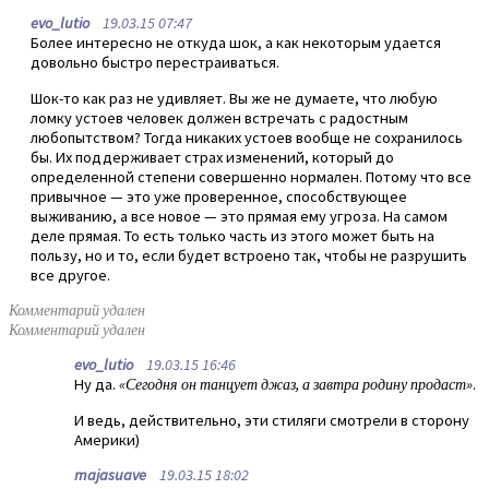
evo_lutio
19.03.15 07:47
Более интересно не откуда шок, а как некоторым удается
довольно быстро перестраиваться.
Шок-то как раз не удивляет. Вы же не думаете, что любую
ломку устоев человек должен встречать с радостным
любопытством? Тогда никаких устоев вообще не сохранилось
бы. Их поддерживает страх изменений, который до
определенной степени совершенно нормален. Потому что все
привычное — это уже проверенное, способствующее
выживанию, а все новое — это прямая ему угроза. На самом
деле прямая. То есть только часть из этого может быть на
пользу, но и то, если будет встроено так, чтобы не разрушить
все другое.
Комментарий удален
Комментарий удален
evo_lutio
19.03.15 16:46
Ну да.
«Сегодня он танцует джаз, а завтра родину продаст»
.
И ведь, действительно, эти стиляги смотрели в сторону
Америки)
majasuave
19.03.15 18:02