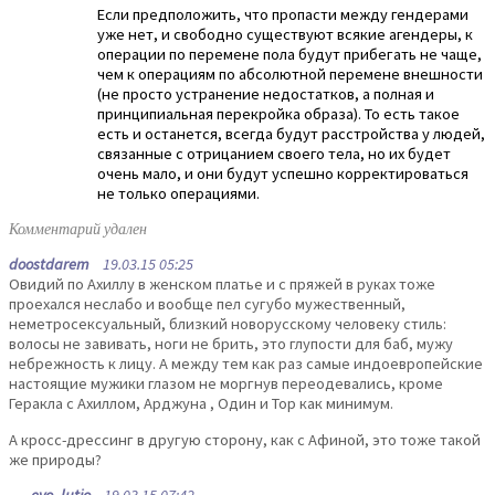
Если предположить, что пропасти между гендерами
уже нет, и свободно существуют всякие агендеры, к
операции по перемене пола будут прибегать не чаще,
чем к операциям по абсолютной перемене внешности
(не просто устранение недостатков, а полная и
принципиальная перекройка образа). То есть такое
есть и останется, всегда будут расстройства у людей,
связанные с отрицанием своего тела, но их будет
очень мало, и они будут успешно корректироваться
не только операциями.
Комментарий удален
doostdarem
19.03.15 05:25
Овидий по Ахиллу в женском платье и с пряжей в руках тоже
проехался неслабо и вообще пел сугубо мужественный,
неметросексуальный, близкий новорусскому человеку стиль:
волосы не завивать, ноги не брить, это глупости для баб, мужу
небрежность к лицу. А между тем как раз самые индоевропейские
настоящие мужики глазом не моргнув переодевались, кроме
Геракла с Ахиллом, Арджуна , Один и Тор как минимум.
А кросс-дрессинг в другую сторону, как с Афиной, это тоже такой
же природы?