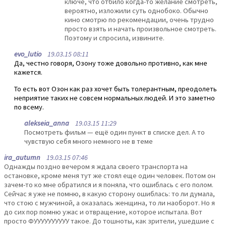
ключе, что отбило когда-то желание смотреть,
вероятно, изложили суть однобоко. Обычно
кино смотрю по рекомендации, очень трудно
просто взять и начать произвольное смотреть.
Поэтому и спросила, извините.
evo_lutio
19.03.15 08:11
Да, честно говоря, Озону тоже довольно противно, как мне
кажется.
То есть вот Озон как раз хочет быть толерантным, преодолеть
неприятие таких не совсем нормальных людей. И это заметно
по всему.
alekseia_anna
19.03.15 11:29
Посмотреть фильм — ещё один пункт в списке дел. А то
чувствую себя много немного не в теме
ira_autumn
19.03.15 07:46
Однажды поздно вечером я ждала своего транспорта на
остановке, кроме меня тут же стоял еще один человек. Потом он
зачем-то ко мне обратился и я поняла, что ошиблась с его полом.
Сейчас я уже не помню, в какую сторону ошиблась: то ли думала,
что стою с мужчиной, а оказалась женщина, то ли наоборот. Но я
до сих пор помню ужас и отвращение, которое испытала. Вот
просто ФУУУУУУУУУУ такое. До тошноты, как зрители, ушедшие с