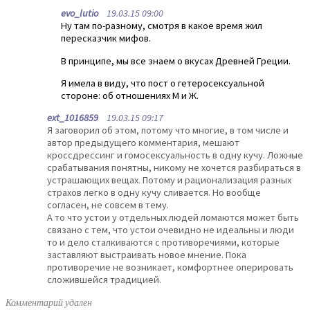
evo_lutio
19.03.15 09:00
Ну там по-разному, смотря в какое время жил
пересказчик мифов.
В принципе, мы все знаем о вкусах Древней Греции.
Я имела в виду, что пост о гетеросексуальной
стороне: об отношениях М и Ж.
ext_1016859
19.03.15 09:17
Я заговорил об этом, потому что многие, в том числе и
автор предыдущего комментария, мешают
кроссдрессинг и гомосексуальность в одну кучу. Ложные
срабатывания понятны, никому не хочется разбираться в
устрашающих вещах. Потому и рационализация разных
страхов легко в одну кучу сливается. Но вообще
согласен, не совсем в тему.
А то что устои у отдельных людей ломаются может быть
связано с тем, что устои очевидно не идеальны и люди
то и дело сталкиваются с противоречиями, которые
заставляют выстраивать новое мнение. Пока
противоречие не возникает, комфортнее оперировать
сложившейся традицией.
Комментарий удален