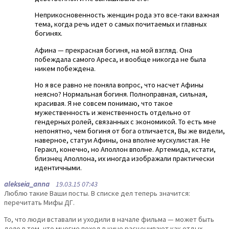
Неприкосновенность женщин рода это все-таки важная
тема, когда речь идет о самых почитаемых и главных
богинях.
Афина — прекрасная богиня, на мой взгляд. Она
побеждала самого Ареса, и вообще никогда не была
никем побеждена.
Но я все равно не поняла вопрос, что насчет Афины
неясно? Нормальная богиня. Полноправная, сильная,
красивая. Я не совсем понимаю, что такое
мужественность и женственность отдельно от
гендерных ролей, связанных с экономикой. То есть мне
непонятно, чем богиня от бога отличается, Вы же видели,
наверное, статуи Афины, она вполне мускулистая. Не
Геракл, конечно, но Аполлон вполне. Артемида, кстати,
близнец Аполлона, их иногда изображали практически
идентичными.
alekseia_anna
19.03.15 07:43
Люблю такие Ваши посты. В списке дел теперь значится:
перечитать Мифы ДГ.
То, что люди вставали и уходили в начале фильма — может быть
дело в том, что многие поход в кино расценивают как отдых,