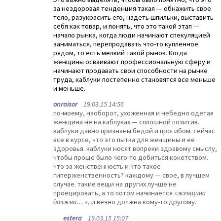
за нездоровая тенденция такая — обнажить свое
тело, разукрасить его, надеть шпильки, выставить
себя как товар, и понять, что это такой этап —
начало рынка, когда люди начинают спекуляцией
заниматься, перепродавать что-то купленное
рядом, то есть мелкий такой рынок. Когда
женщины осваивают профессиональную сферу и
начинают продавать свои способности на рынке
труда, каблуки постепенно становятся все меньше
и меньше.
onraisor
19.03.15 14:56
по-моему, наоборот, ухоженная и небедно одетая
женщина не на каблуках — сплошной позитив.
каблуки давно признаны бедой и прогибом. сейчас
все в курсе, что это пытка для женщины и ее
здоровья. каблуки носят вопреки здравому смыслу,
чтобы проще было чего-то добиться кокетством.
что за женственность и что такое
гиперженственность? каждому — свое, в лучшем
случае. такие вещи на других лучше не
проецировать, а то потом начинается
«женщина
должна… «
, и вечно должна кому-то другому.
estera
19.03.15 15:07