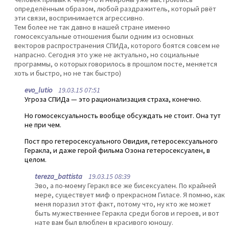
определённым образом, любой раздражитель, который рвёт
эти связи, воспринимается агрессивно.
Тем более не так давно в нашей стране именно
гомосексуальные отношения были одним из основных
векторов распространения СПИДа, которого боятся совсем не
напрасно. Сегодня это уже не актуально, но социальные
программы, о которых говорилось в прошлом посте, меняется
хоть и быстро, но не так быстро)
evo_lutio
19.03.15 07:51
Угроза СПИДа — это рационализация страха, конечно.
Но гомосексуальность вообще обсуждать не стоит. Она тут
не при чем.
Пост про гетеросексуального Овидия, гетеросексуального
Геракла, и даже герой фильма Озона гетеросексуален, в
целом.
tereza_battista
19.03.15 08:39
Эво, а по-моему Геракл все же бисексуален. По крайней
мере, существует миф о прекрасном Гиласе. Я помню, как
меня поразил этот факт, потому что, ну кто же может
быть мужественнее Геракла среди богов и героев, и вот
нате вам был влюблен в красивого юношу.