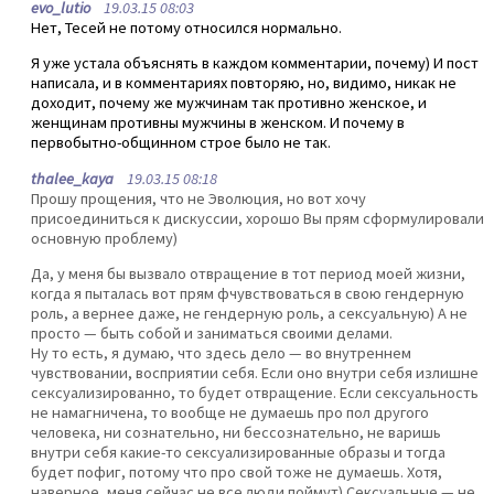
evo_lutio
19.03.15 08:03
Нет, Тесей не потому относился нормально.
Я уже устала объяснять в каждом комментарии, почему) И пост
написала, и в комментариях повторяю, но, видимо, никак не
доходит, почему же мужчинам так противно женское, и
женщинам противны мужчины в женском. И почему в
первобытно-общинном строе было не так.
thalee_kaya
19.03.15 08:18
Прошу прощения, что не Эволюция, но вот хочу
присоединиться к дискуссии, хорошо Вы прям сформулировали
основную проблему)
Да, у меня бы вызвало отвращение в тот период моей жизни,
когда я пыталась вот прям фчувствоваться в свою гендерную
роль, а вернее даже, не гендерную роль, а сексуальную) А не
просто — быть собой и заниматься своими делами.
Ну то есть, я думаю, что здесь дело — во внутреннем
чувствовании, восприятии себя. Если оно внутри себя излишне
сексуализированно, то будет отвращение. Если сексуальность
не намагничена, то вообще не думаешь про пол другого
человека, ни сознательно, ни бессознательно, не варишь
внутри себя какие-то сексуализированные образы и тогда
будет пофиг, потому что про свой тоже не думаешь. Хотя,
наверное, меня сейчас не все люди поймут) Сексуальные — не