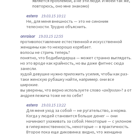
является проблемой, а не эти люди. И моей так же,
повторюсь, оно мне знакомо)
estera
19.03.15 10:11
Не, для меня внешность — это не синоним
телесности. Трудно объяснить.
onraisor
19.03.15 12:55
противопоставление естественной и искусственной
женщины как-то нехорошо корябает.
волосы не стричь теперь?
понятно, что бодибилдерша — может странно выглядеть.
но это вроде как крайность, но вы даже фитнес сюда
занесли.
худой девушке нужно приложить усилия, чтобы как раз-
таки женскую рубашку найти, например. они все
широкие.
вы уверены, что верно используете слово
«андрогин»
? а от
андрея пежича тоже не по себе?
estera
19.03.15 13:22
Для меня уход за собой — не ругательство, а норма.
Когда у людей становится больше денег — они
начинают ухаживать за собой. Некоторые — с уклоном
в гиперженственность, некоторые — в практичность.
Второе пока еще диковинка: видно, что женщина