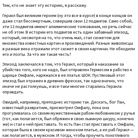
Тем, кто не знает эту историю, я расскажу.
Геракл был великим героем (ну это все в курсе) в конце концов он
даже стал бессмертным, совершив свои 12 подвигов. Само собой,
эти 12 подвигов имеют алхимические толкования, но речь сейчас
не об этом. В истории его подвигов есть один забавный эпизод,
который, несмотря на то, что очень мал, стал сюжетом для
множества известных картин и произведений. Разные живописцы
в разные века отражали этот сюжет в своих картинах. Не обходили
его и поэты. За что же такая честь?
Эпизод заключался в том, что Геракл, который в наказание за
убийство того, кого не надо, был отправлен Гермесом в рабство к
царице Омфале, наряжался в ее платья. ШОК. Пустяковый этот
эпизод был отражен в древних фресках, так однозначно, что
иначе не растолкуешь, и все-таки многие старались Геракла
оправдать.
Овидий, например, преподнес историю так. Дескать, бог Пан,
известный развратник, присмотрел Омфалу, пока она
прогуливалась со своим мужественным рабом-любовником у ручья
(тот, как полагается, был обряжен в свою львиную шкуру, конечно
же) и стал к ней приставать. То есть Пан стал приставать к Омфале,
которая была в своем красивом женском платье, а ее раб Геракл —
как полагается, в мужском. И тогда, чтобы проучить похотливого