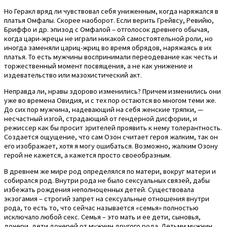
Но Геракл вряд ли чувствовал себя униженным, когда наряжался в
платья Омфалы. Скорее наоборот. Если верить Грейвсу, Ревийю,
Бриффо и др. эпизод с Омфалой – отголосок древнего обычая,
когда цари-жрецы не играли никакой самостоятельной роли, но
иногда заменяли цариц-жриц во время обрядов, наряжаясь в их
платья. То есть мужчины воспринимали переодевание как честь и
торжественный момент посвящения, а не как унижение и
издевательство или мазохистический акт.
Неправда ли, нравы здорово изменились? Причем изменились они
уже во времена Овидия, и с тех пор остаются во многом теми же.
До сих пор мужчина, надевающий на себя женские тряпки, —
несчастный изгой, страдающий от гендерной дисфории, и
режиссер как бы просит зрителей проявить к нему толерантность.
Создается ощущение, что сам Озон считает героя жалким, так он
его изображает, хотя я могу ошибаться. Возможно, жалким Озону
герой не кажется, а кажется просто своеобразным.
В древнем же мире род определялся по матери, вокруг матери и
собирался род. Внутри рода не было сексуальных связей, дабы
избежать рождения неполноценных детей. Существовала
экзогамия – строгий запрет на сексуальные отношения внутри
рода, то есть то, что сейчас называется «семья» полностью
исключало любой секс. Семья – это мать и ее дети, сыновья,
дочери, дети дочерей от мужчин другого рода. Детьми мужчин