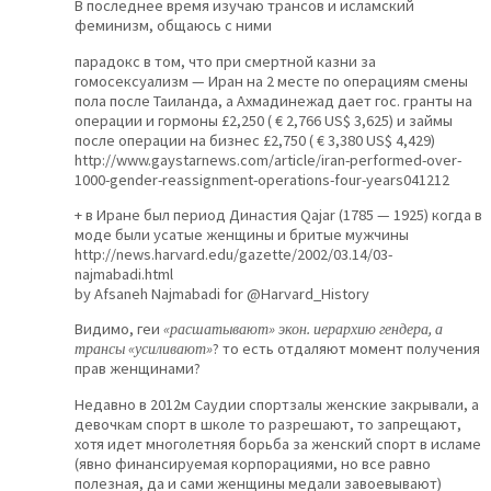
В последнее время изучаю трансов и исламский
феминизм, общаюсь с ними
парадокс в том, что при смертной казни за
гомосексуализм — Иран на 2 месте по операциям смены
пола после Таиланда, а Ахмадинежад дает гос. гранты на
операции и гормоны £2,250 ( € 2,766 US$ 3,625) и займы
после операции на бизнес £2,750 ( € 3,380 US$ 4,429)
http://www.gaystarnews.com/article/iran-performed-over-
1000-gender-reassignment-operations-four-years041212
+ в Иране был период Династия Qajar (1785 — 1925) когда в
моде были усатые женщины и бритые мужчины
http://news.harvard.edu/gazette/2002/03.14/03-
najmabadi.html
by Afsaneh Najmabadi for @Harvard_History
Видимо, геи
«расшатывают» экон. иерархию гендера, а
трансы «усиливают»
? то есть отдаляют момент получения
прав женщинами?
Недавно в 2012м Саудии спортзалы женские закрывали, а
девочкам спорт в школе то разрешают, то запрещают,
хотя идет многолетняя борьба за женский спорт в исламе
(явно финансируемая корпорациями, но все равно
полезная, да и сами женщины медали завоевывают)