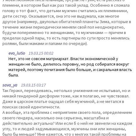
племени, в котором был как раз такой уклад. Особенно я сломала
голову о тот факт, что детьми мужчин считались их племянники,
дети сестер. Оказывается, она это не выдумала, как многое
другое (например, двуполых обитателей планеты Зима, которые в
течение жизни периодически меняли свой пол неоднократно,
будучи попеременно то женщинами, то мужчинами — причем в
пределах одной пары, то есть партнеры по сути просто менялись
ролями, были мамами и папами по очереди).
evo_lutio
19.03.15 00:02
Нет, это не совсем матриархат. Власти экономической у
женщин не было, делилось поровну, но род собирался вокруг
матерей, поэтому почитания было больше, и сакральная власть
была.
sava_ya
19.03.15 03:17
Так Геракл, переодеваясь, нетолько унижения не испытывал, но и
никакй гендерной дисфории тоже, как я полагаю, не чувствовал.
Даже в царском платье ощущал себя мужчиной, а не метался в
поисках своей идентичности.
А вообще, эта проблема с неприятием своего пола, определением
своего гендера, насколько она серьезна, масштабна и
действительно актуальна? Или если б о ней не звенели на каждом
углу, то и людей задумывающихся, мужчины они или женщины,
было бы меньше? Мне кажется, что у мнлгих такой проблемы на