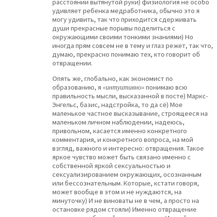
расстоянии вытянутой руки) физиология не особо
удивляет ребенка медработника, обычно это я
могу удивить, так что приходится сдерживать
души прекрасные порывы поделиться с
окружающими своими тонкими знаниями) Но
иногда прям совсем не в тему и глаз режет, так что,
думаю, прекрасно понимаю тех, кто говорит об
отвращении.
Опять же, глобально, как экономист по
образованию, я
«интуитивно»
понимаю всю
правильность мысли, высказанной в посте) Маркс-
Энгельс, базис, надстройка, то да сё) Мое
маленькое частное высказывание, строящееся на
маленьком личном наблюдении, надеюсь,
привольном, касается именно конкретного
комментария, и конкретного вопроса, на мой
взгляд, важного и интересно: отвращения. Такое
яркое чувство может быть связано именно с
собственной яркой сексуальностью и
сексуализированием окружающих, осознанным
или бессознательным. Которые, кстати говоря,
может вообще в этом и не нуждаются, на
минуточку) И не виноваты не в чем, а просто на
остановке рядом стояли) Именно отвращение