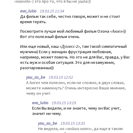
«никогда»
( это про то, что я бы не ушла:))
evo_lutio
19.03.15 11:34
Да фильм так себе, честно говоря, может и не стоит
время терять.
Посмотрите лучше мой любимый фильм Озона
«Ангел»
))
Вот это полезный фильм очень.
Или еще новый, наш
«Духлесс-2»
, там такой симпатичный
мужчина) Если у женщин фрустрация любовная,
например, может помочь. Но это не для Вас, правда, у Вас
есть муж и особая ситуация. Это для незамужних,
разочарованных))
you_as_be
19.03.15 12:52
А Ангел чем полезен, если не сложно, в двух словах,
можете намекнуть? Очень интересно Ваше мнение,
чему он учит.
evo_lutio
19.03.15 13:19
Если Вы видели, и не знаете, чему он Вас учит,
значит ни чему.
you_as_be
19.03.15 13:33
Не видела, но
«мойша напел»
, да еще в таком