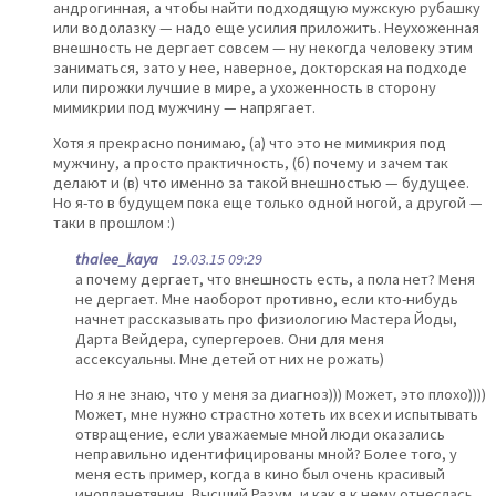
андрогинная, а чтобы найти подходящую мужскую рубашку
или водолазку — надо еще усилия приложить. Неухоженная
внешность не дергает совсем — ну некогда человеку этим
заниматься, зато у нее, наверное, докторская на подходе
или пирожки лучшие в мире, а ухоженность в сторону
мимикрии под мужчину — напрягает.
Хотя я прекрасно понимаю, (а) что это не мимикрия под
мужчину, а просто практичность, (б) почему и зачем так
делают и (в) что именно за такой внешностью — будущее.
Но я-то в будущем пока еще только одной ногой, а другой —
таки в прошлом :)
thalee_kaya
19.03.15 09:29
а почему дергает, что внешность есть, а пола нет? Меня
не дергает. Мне наоборот противно, если кто-нибудь
начнет рассказывать про физиологию Мастера Йоды,
Дарта Вейдера, супергероев. Они для меня
ассексуальны. Мне детей от них не рожать)
Но я не знаю, что у меня за диагноз))) Может, это плохо))))
Может, мне нужно страстно хотеть их всех и испытывать
отвращение, если уважаемые мной люди оказались
неправильно идентифицированы мной? Более того, у
меня есть пример, когда в кино был очень красивый
инопланетянин, Высший Разум, и как я к нему отнеслась,