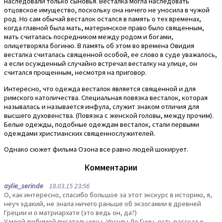
наследовали только сыновья. Весталка могла наследовать
отцовское имущество, поскольку она ничего не уносила в чужой
род. Но сам обычай весталок остался в память о тех временах,
когда главной была мать, материнское право было священным,
мать считалась посредником между родом и богами,
олицетворяла богиню. В память об этом во времена Овидия
весталка считалась священной особой, ее слово в суде уважалось,
а если осужденный случайно встречал весталку на улице, он
считался прощенным, несмотря на приговор.
Интересно, что одежда весталок является священной и для
римского католичества. Специальная повязка весталок, которая
называлась и называется инфула, служит знаком отличия для
высшего духовенства. (Повязка с женской головы, между прочим).
Белые одежды, подобные одеждам весталок, стали первыми
одеждами христианских священнослужителей.
Однако сюжет фильма Озона все равно людей шокирует.
Комментарии
aylie_serinde
18.03.15 23:56
О, как интересно, спасибо большое за этот экскурс в историю, я,
неуч эдакий, не знала ничего раньше об экзогамии в древней
Греции и о матриархате (это ведь он, да?)
У моей любимой писательницы, Урсулы Ле Гуин, есть рассказ о