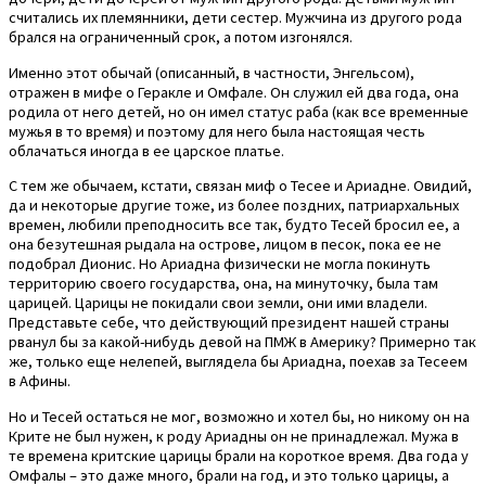
считались их племянники, дети сестер. Мужчина из другого рода
брался на ограниченный срок, а потом изгонялся.
Именно этот обычай (описанный, в частности, Энгельсом),
отражен в мифе о Геракле и Омфале. Он служил ей два года, она
родила от него детей, но он имел статус раба (как все временные
мужья в то время) и поэтому для него была настоящая честь
облачаться иногда в ее царское платье.
С тем же обычаем, кстати, связан миф о Тесее и Ариадне. Овидий,
да и некоторые другие тоже, из более поздних, патриархальных
времен, любили преподносить все так, будто Тесей бросил ее, а
она безутешная рыдала на острове, лицом в песок, пока ее не
подобрал Дионис. Но Ариадна физически не могла покинуть
территорию своего государства, она, на минуточку, была там
царицей. Царицы не покидали свои земли, они ими владели.
Представьте себе, что действующий президент нашей страны
рванул бы за какой-нибудь девой на ПМЖ в Америку? Примерно так
же, только еще нелепей, выглядела бы Ариадна, поехав за Тесеем
в Афины.
Но и Тесей остаться не мог, возможно и хотел бы, но никому он на
Крите не был нужен, к роду Ариадны он не принадлежал. Мужа в
те времена критские царицы брали на короткое время. Два года у
Омфалы – это даже много, брали на год, и это только царицы, а