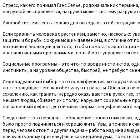
Стресс, как его понимал Ганс Селье, родоначальник термина, 
нагрузкой не справляется, нагрузка может систему разрушит
У живой системы есть только два выхода из этой ситуации: 
Если сравнить человека с растением, заметно, насколько у
защиты и борьбы с окружающим давлением, в отличие от поко
возникли в эволюции для того, чтобы помогать адаптации 
инстинктивными программами, новый мозг управляется не с
Социальные программы – это что-то вроде инстинктов, однак
инстинкты, а на уровне общества, быстрей, не требуют сме
Индивидуальный выбор – это новая функция, которую челове
но это защищает его как обезьяну от гранаты. Обезьяна не м
сожалению, как гранаты нередко оказываются в руках тех, к
мешает людям, сбивает их с толку, нарушает социальные пр
пограничный дефект, устойчивая форма специфического нар
Следствие этого нередко — обращение к «золотому веку», 
было просто подчиняться и хорошо жить. Увы, а точнее к сч
перед человек стоит и другая задача – работа над индивиду
или культурному признаку) но и как индивидуума, то есть то