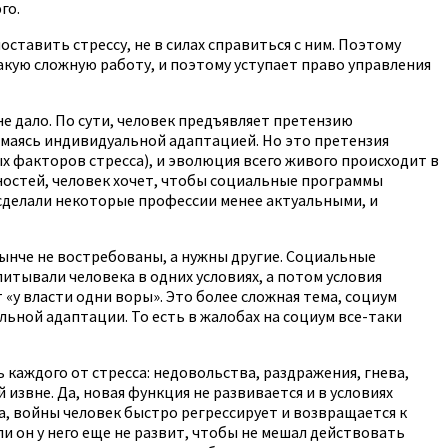
го.
ставить стрессу, не в силах справиться с ним. Поэтому
акую сложную работу, и поэтому уступает право управления
е дало. По сути, человек предъявляет претензию
имаясь индивидуальной адаптацией. Но это претензия
х факторов стресса), и эволюция всего живого происходит в
жностей, человек хочет, чтобы социальные программы
 сделали некоторые профессии менее актуальными, и
 нынче не востребованы, а нужны другие. Социальные
итывали человека в одних условиях, а потом условия
 «у власти одни воры». Это более сложная тема, социум
ной адаптации. То есть в жалобах на социум все-таки
 каждого от стресса: недовольства, раздражения, гнева,
извне. Да, новая функция не развивается и в условиях
а, войны человек быстро регрессирует и возвращается к
 он у него еще не развит, чтобы не мешал действовать