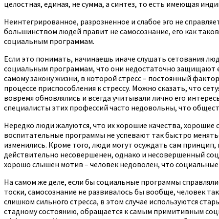
целостная, единая, не сумма, а синтез, то есть имеющая ин
Неинтегрированное, разрозненное и слабое эго не справляет
большинством людей правит не самосознание, его как таков
социальным программам.
Если это понимать, начинаешь иначе слушать сетования люде
социальным программам, что они недостаточно защищают его
самому закону жизни, в которой стресс – постоянный факто
процессе приспособления к стрессу. Можно сказать, что се
вовремя обновлялись и всегда учитывали лично его интерес
специалисты этих профессий часто недовольны, что обществ
Нередко люди жалуются, что их хорошие качества, хорошие с
воспитательные программы не успевают так быстро меняться
изменились. Кроме того, люди могут осуждать сам принцип, 
действительно несовершенен, однако и несовершенный соци
хорошо слышен мотив – человек недоволен, что социальные 
На самом же деле, если бы социальные программы справлялис
тоски, самосознание не развивалось бы вообще, человек так 
слишком сильного стресса, в этом случае используются ста
стадному состоянию, обращается к самым примитивным соци