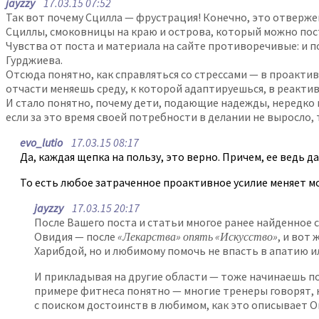
jayzzy
17.03.15 07:52
Так вот почему Сцилла — фрустрация! Конечно, это отверже
Сциллы, смоковницы на краю и острова, который можно постр
Чувства от поста и материала на сайте противоречивые: и п
Гурджиева.
Отсюда понятно, как справляться со стрессами — в проакти
отчасти меняешь среду, к которой адаптируешься, в реакти
И стало понятно, почему дети, подающие надежды, нередко и
если за это время своей потребности в делании не выросло
evo_lutio
17.03.15 08:17
Да, каждая щепка на пользу, это верно. Причем, ее ведь 
То есть любое затраченное проактивное усилие меняет моз
jayzzy
17.03.15 20:17
После Вашего поста и статьи многое ранее найденное 
Овидия — после
«Лекарства» опять «Искусство»
, и вот
Харибдой, но и любимому помочь не впасть в апатию 
И прикладывая на другие области — тоже начинаешь пон
примере фитнеса понятно — многие тренеры говорят, 
с поиском достоинств в любимом, как это описывает Ов