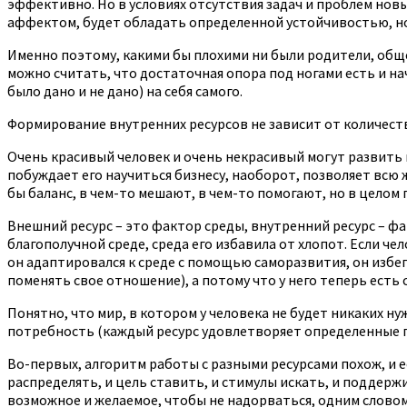
эффективно. Но в условиях отсутствия задач и проблем нов
аффектом, будет обладать определенной устойчивостью, но 
Именно поэтому, какими бы плохими ни были родители, обще
можно считать, что достаточная опора под ногами есть и н
было дано и не дано) на себя самого.
Формирование внутренних ресурсов не зависит от количества
Очень красивый человек и очень некрасивый могут развить 
побуждает его научиться бизнесу, наоборот, позволяет всю
бы баланс, в чем-то мешают, в чем-то помогают, но в целом 
Внешний ресурс – это фактор среды, внутренний ресурс – фак
благополучной среде, среда его избавила от хлопот. Если ч
он адаптировался к среде с помощью саморазвития, он избега
поменять свое отношение), а потому что у него теперь есть
Понятно, что мир, в котором у человека не будет никаких н
потребность (каждый ресурс удовлетворяет определенные п
Во-первых, алгоритм работы с разными ресурсами похож, и ес
распределять, и цель ставить, и стимулы искать, и поддерж
возможное и желаемое, чтобы не надорваться, одним словом