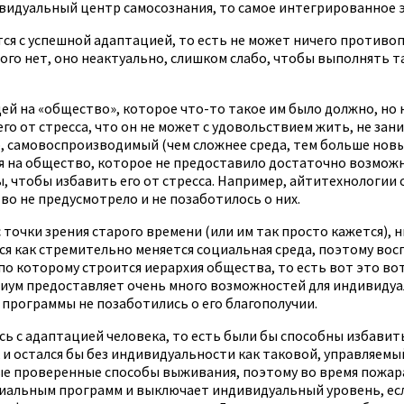
дивидуальный центр самосознания, то самое интегрированное э
ся с успешной адаптацией, то есть не может ничего противопо
ого нет, оно неактуально, слишком слабо, чтобы выполнять т
й на «общество», которое что-то такое им было должно, но н
 от стресса, что он не может с удовольствием жить, не зан
р, самовоспроизводимый (чем сложнее среда, тем больше новы
туя на общество, которое не предоставило достаточно возмо
ы, чтобы избавить его от стресса. Например, айтитехнологии
о не предусмотрело и не позаботилось о них.
 точки зрения старого времени (или им так просто кажется),
 как стремительно меняется социальная среда, поэтому восп
по которому строится иерархия общества, то есть вот это вот
ум предоставляет очень много возможностей для индивидуаль
программы не позаботились о его благополучии.
ь с адаптацией человека, то есть были бы способны избавить
и остался бы без индивидуальности как таковой, управляемый 
рые проверенные способы выживания, поэтому во время пожар
альным программ и выключает индивидуальный уровень, если