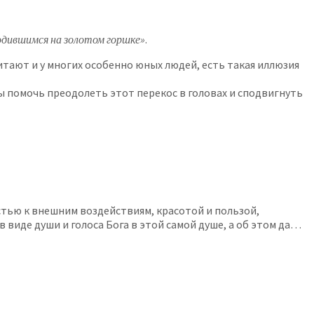
родившимся на золотом горшке»
.
читают и у многих особенно юных людей, есть такая иллюзия
ы помочь преодолеть этот перекос в головах и сподвигнуть
стью к внешним воздействиям, красотой и пользой,
 виде души и голоса Бога в этой самой душе, а об этом да…