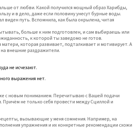
дальше от любви. Какой получился мощный образ Харибды,
ьзу и в дело, даже если половину унесут бурные воды.
л виден путь. Вспомнила, как была окрылена, читая
пытывать, больше к ним подготовлен, и сам выбираешь или
жиданность, к которой ты заведомо не готов.
 матери, которая развивает, подталкивает и мотивирует. А
ь на внешние раздражители.
куда не исчезают.
ьного выражения нет.
уже с новым пониманием. Перечитываю с Вашей подачи
и. Причём не только себя провести между Сциллой и
 рецепты, вызывающие у меня сомнения. Например, на
ыполнения упражнения и их конкретные рекомендации схожи