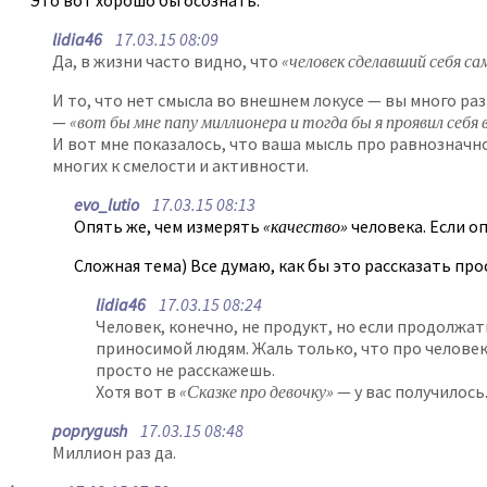
Это вот хорошо бы осознать.
lidia46
17.03.15 08:09
Да, в жизни часто видно, что
«человек сделавший себя с
И то, что нет смысла во внешнем локусе — вы много раз
—
«вот бы мне папу миллионера и тогда бы я проявил себя
И вот мне показалось, что ваша мысль про равнозначн
многих к смелости и активности.
evo_lutio
17.03.15 08:13
Опять же, чем измерять
«качество»
человека. Если о
Сложная тема) Все думаю, как бы это рассказать пр
lidia46
17.03.15 08:24
Человек, конечно, не продукт, но если продолжа
приносимой людям. Жаль только, что про человека
просто не расскажешь.
Хотя вот в
«Сказке про девочку»
— у вас получилось.
poprygush
17.03.15 08:48
Миллион раз да.