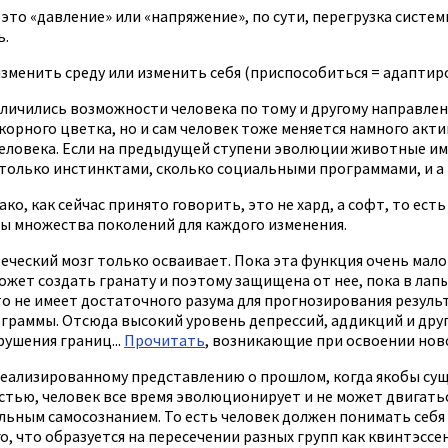
это «давление» или «напряжение», по сути, перегрузка системы
ь.
изменить среду или изменить себя (приспособиться = адаптир
величились возможности человека по тому и другому направлен
рного цветка, но и сам человек тоже меняется намного актив
человека. Если на предыдущей ступени эволюции животные им
только инстинктами, сколько социальными программами, и а
о, как сейчас принято говорить, это не хард, а софт, то ест
ны множества поколений для каждого изменения.
ческий мозг только осваивает. Пока эта функция очень мало 
ожет создать гранату и поэтому защищена от нее, пока в лапы
то не имеет достаточного разума для прогнозирования резуль
ограммы. Отсюда высокий уровень депрессий, аддикций и дру
ушения границ...
Прочитать
, возникающие при освоении нов
идеализированному представлению о прошлом, когда якобы с
астью, человек все время эволюционирует и не может двигать
альным самосознанием. То есть человек должен понимать себя
го, что образуется на пересечении разных групп как квинтэсс