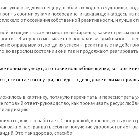
ние, уход в ледяную пещеру, в облик холодного чудовища, по
оить своими руками посередине: и каждая щепка здесь на пол
оплохело от осознания собственной реактивности, и лучше ста
вной позиции ты сам во многом выбираешь, какие стрессы ис
вности тебя просто мотыляет по волнам и каждый вызов — нео
х не оправдывают, когда их успехи — реактивные на действия
, то во взрослом состоянии они так и продолжают реагироват
даже волны не унесут, это такие волшебные щепки, которые ни
г, все остается внутри, все идет в дело, даже если материал
сложилось в картинку, потянуло перечитать и пересмотреть 
 же готовый ответ-руководство, как прокачивать ресурс любв
или аддикцию.
имать, как это работает. С поправкой, конечно, есть у него
как важно настраивать себя на получение удовольствия от в
идий. Это так здорово, спасибо!