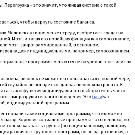
. Перегрузка – это значит, что живая система с такой
оваться), чтобы вернуть состояние баланса.
ию. Человек активно меняет среду, изобретает средства
ней. Мозг, и такая его новейшая функция как самосознание,
ели мозг, запрограммированный, в основном,
 изредка даже индивидуальными, например, самосознанием.
ь социальные программы меняются не на уровне генетики как
освоена, человек не может ею пользоваться в полной мере,
 ей случайно не попадет созданная человеком граната. К
тата, так и функция индивидуального выбора очень часто
гого саморазрушительного поведения. Это
баги
Баг –
ой, индивидуальной программы.
уществовали такие социальные программы, что им можно
ся назад. Хорошие социальные программы – это неплохо, но
 не только как часть группы (по национальному, половому
енция различных групповых программ, но не разрозненная, а