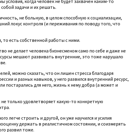
 условия, когда человек не будет захвачен каким-то
собой задачи и их решать.
ичность, не больную, в целом способную к социализации,
ний локус контроля (и переживания по поводу того, что
, то есть собственной работы с ними.
во не делает человека бизнесменом само по себе и даже не
 ресурсы мешают развивать внутренние, это тоже нарушало
ве.
елей, можно сказать, что он лишен стресса благодаря
ессии и разных навыков, у него развился внутренний ресурс,
ли постарались для него, жизнь к нему добра (а может и
рс не только удовлетворяет какую-то конкретную
нтра.
го легче строить и другой, он уже научился и усилия
амооценку держать в реалистичном состоянии, и соизмерять
го развил тоже.