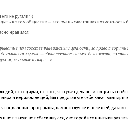
его не ругали?))
дить в этом обществе — это очень счастливая возможность 
асно нравился:
рывать в нем собственные законы и ценности, за право творить 
банально ни звучало — единственное главное дело жизни, по срав
нтураж, мыльные пузыри…»
 людей, от социума, от того, что уже сделано, и творить сво
мира и мерилом вещей, Вы представьте себе какая вампиричес
я социальные программы, намного лучше и полезней, да и вы
 и вот такую вот сбесившуюся, у которой все винтики разлет
.