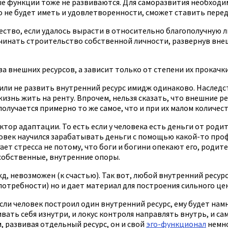
ые функции тоже не развиваются. Для саморазвития необходимы
не будет иметь и удовлетворенности, сможет ставить перед 
ство, если удалось вырасти в относительно благополучную л
ачинать строительство собственной личности, развернув внеш
 внешних ресурсов, а зависит только от степени их прокачки
или не развить внутренний ресурс имидж одинаково. Наследст
 жизнь жить на ренту. Впрочем, нельзя сказать, что внешние
получается примерно то же самое, что и при их малом количест
тор адаптации. То есть если у человека есть деньги от родит
еловек научился зарабатывать деньги с помощью какой-то проф
ет стресса не потому, что боги и богини опекают его, родите
 собственные, внутренние опоры.
ужд, невозможен (к счастью). Так вот, любой внутренний ресу
отребности) но и дает материал для построения сильного це
ли человек построил один внутренний ресурс, ему будет намно
ивать себя изнутри, и локус контроля направлять внутрь, и с
, развивая отдельный ресурс, он и свой
эго-функционал
немно