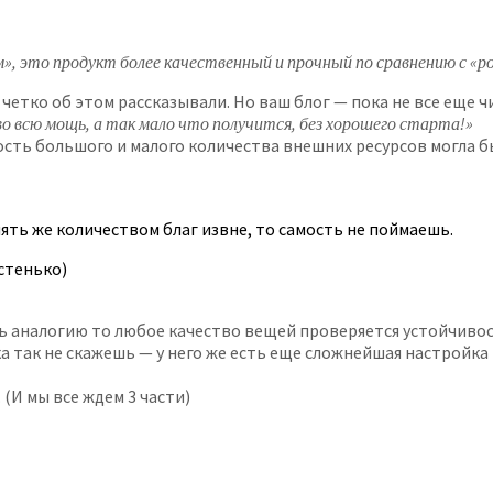
ам», это продукт более качественный и прочный по сравнению с «
 четко об этом рассказывали. Но ваш блог — пока не все еще 
 во всю мощь, а так мало что получится, без хорошего старта!»
ость большого и малого количества внешних ресурсов могла б
пять же количеством благ извне, то самость не поймаешь.
остенько)
ть аналогию то любое качество вещей проверяется устойчиво
 так не скажешь — у него же есть еще сложнейшая настройка в
 (И мы все ждем 3 части)