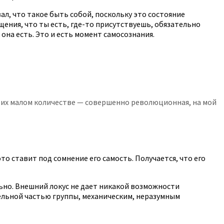
ал, что такое быть собой, поскольку это состояние
щения, что ты есть, где-то присутствуешь, обязательно
она есть. Это и есть момент самосознания.
ри их малом количестве — совершенно революционная, на мой
то ставит под сомнение его самость. Получается, что его
льно. Внешний локус не дает никакой возможности
ельной частью группы, механическим, неразумным