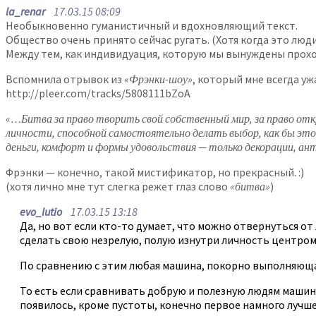
la_renar
17.03.15 08:09
Необыкновенно гуманистичный и вдохновляющий текст.
Общество очень принято сейчас ругать. (Хотя когда это люди 
Между тем, как индивидуация, которую мы вынуждены прохо
Вспомнила отрывок из
«Фрэнки-шоу»
, который мне всегда уж
http://pleer.com/tracks/5808111bZoA
«…Битва за право творить свой собственный мир, за право отк
личности, способной самостоятельно делать выбор, как бы это 
деньги, комфорт и формы удовольствия — только декорации, а
Фрэнки — конечно, такой мистификатор, но прекрасный. :)
(хотя лично мне тут слегка режет глаз слово
«битва»
)
evo_lutio
17.03.15 13:18
Да, но вот если кто-то думает, что можно отвернуться от
сделать свою незрелую, полую изнутри личность центром 
По сравнению с этим любая машина, покорно выполняюща
То есть если сравнивать добрую и полезную людям машину
появилось, кроме пустоты, конечно первое намного лучше