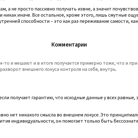
м, а не просто пассивно получать извне, а значит почувствов
и никак иначе. Все остальное, кроме этого, лишь смутные ощу
ренней способности – это как раз переживание самости, как 
Комментарии
ем-то и мешают и в итоге получается примерно тоже, что и п
 разворот внешнего локуса контроля на себя, внутрь.
если получает гарантию, что исходные данные у всех равные, э
равно нет никакого смысла во внешнем локусе. Это принципиа
вития индивидуальности, он помогает только быть бессознат