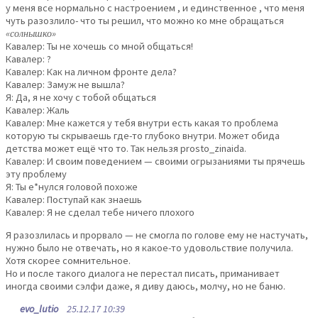
у меня все нормально с настроением , и единственное , что меня
чуть разозлило- что ты решил, что можно ко мне обращаться
«солнышко»
Кавалер: Ты не хочешь со мной общаться!
Кавалер: ?
Кавалер: Как на личном фронте дела?
Кавалер: Замуж не вышла?
Я: Да, я не хочу с тобой общаться
Кавалер: Жаль
Кавалер: Мне кажется у тебя внутри есть какая то проблема
которую ты скрываешь где-то глубоко внутри. Может обида
детства может ещё что то. Так нельзя prosto_zinaida.
Кавалер: И своим поведением — своими огрызаниями ты прячешь
эту проблему
Я: Ты е*нулся головой похоже
Кавалер: Поступай как знаешь
Кавалер: Я не сделал тебе ничего плохого
Я разозлилась и прорвало — не смогла по голове ему не настучать,
нужно было не отвечать, но я какое-то удовольствие получила.
Хотя скорее сомнительное.
Но и после такого диалога не перестал писать, приманивает
иногда своими сэлфи даже, я диву даюсь, молчу, но не баню.
evo_lutio
25.12.17 10:39