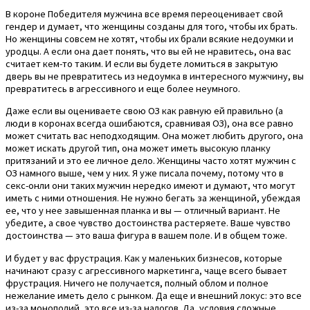
В короне Победителя мужчина все время переоценивает свой
гендер и думает, что женщины созданы для того, чтобы их брать.
Но женщины совсем не хотят, чтобы их брали всякие недоумки и
уродцы. А если она дает понять, что вы ей не нравитесь, она вас
считает кем-то таким. И если вы будете ломиться в закрытую
дверь вы не превратитесь из недоумка в интересного мужчину, вы
превратитесь в агрессивного и еще более неумного.
Даже если вы оцениваете свою ОЗ как равную ей правильно (а
люди в коронах всегда ошибаются, сравнивая ОЗ), она все равно
может считать вас неподходящим. Она может любить другого, она
может искать другой тип, она может иметь высокую планку
притязаний и это ее личное дело. Женщины часто хотят мужчин с
ОЗ намного выше, чем у них. Я уже писала почему, потому что в
секс-онли они таких мужчин нередко имеют и думают, что могут
иметь с ними отношения. Не нужно бегать за женщиной, убеждая
ее, что у нее завышенная планка и вы — отличный вариант. Не
убедите, а свое чувство достоинства растеряете. Ваше чувство
достоинства — это ваша фигура в вашем поле. И в общем тоже.
И будет у вас фрустрация. Как у маленьких бизнесов, которые
начинают сразу с агрессивного маркетинга, чаще всего бывает
фрустрация. Ничего не получается, полный облом и полное
нежелание иметь дело с рынком. Да еще и внешний локус: это все
из-за монополий, это все из-за налогов. Да, условия сложные,