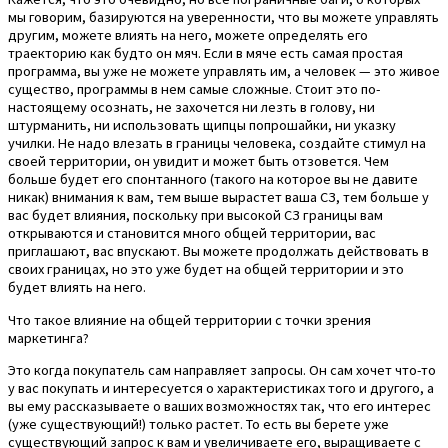
мы говорим, базируются на уверенности, что вы можете управлять
другим, можете влиять на него, можете определять его
траекторию как будто он мяч. Если в мяче есть самая простая
программа, вы уже не можете управлять им, а человек — это живое
существо, программы в нем самые сложные. Стоит это по-
настоящему осознать, не захочется ни лезть в голову, ни
штурманить, ни использовать щипцы попрошайки, ни указку
училки. Не надо влезать в границы человека, создайте стимул на
своей территории, он увидит и может быть отзовется. Чем
больше будет его спонтанного (такого на которое вы не давите
никак) внимания к вам, тем выше вырастет ваша СЗ, тем больше у
вас будет влияния, поскольку при высокой СЗ границы вам
открываются и становится много общей территории, вас
приглашают, вас впускают. Вы можете продолжать действовать в
своих границах, но это уже будет на общей территории и это
будет влиять на него.
Что такое влияние на общей территории с точки зрения
маркетинга?
Это когда покупатель сам направляет запросы. Он сам хочет что-то
у вас покупать и интересуется о характеристиках того и другого, а
вы ему рассказываете о ваших возможностях так, что его интерес
(уже существующий!) только растет. То есть вы берете уже
существующий запрос к вам и увеличиваете его, выращиваете с