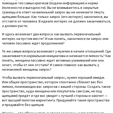
помощью тех самых крючков (подачи информации) и корма
(полезности и выгодности). Вы не вламываетесь в закрытые
границы и в ответ на маленький запрос вы не начинаете тянуть
щипцами больше. Как только запрос (его интерес) закончился, вы
отстаете от человека. В идеале интерес не должен заканчиваться,
а должен расти.
И здесь возникает два вопроса: как вызвать первоначальный
интерес на пустом месте? И как понять, закончился ли запрос или
человек пассивно ждет продолжения?
Те же самые вопросы возникают у мужчин в начале отношений. Где
заканчивается нормальная инициатива и начинается липкость? Как
понять, женщина пассивно ждет активных ухаживаний или она
хочет, чтобы от нее отстали? И самое главное: как вызвать у
незнакомой женщины запрос?
Чтобы вызвать первоначальный запрос, нужен хороший имидж.
Или общее пространство, которое спонтанно сблизит вас без
липких, понижающих вас запросов с вашей стороны. Создать такое
пространство, куда женщина или покупатель сам (сам, не под
щипцами) придет и где вас увидит с лучшей стороны и захочет —
вот высший пилотаж маркетинга. Придумайте такие пространства
и продавайте без щипцов.
Имидж — это образ и стиль в случае мужчины, и это репутация,