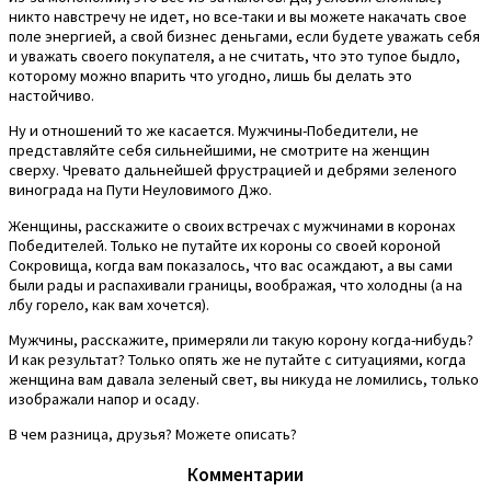
никто навстречу не идет, но все-таки и вы можете накачать свое
поле энергией, а свой бизнес деньгами, если будете уважать себя
и уважать своего покупателя, а не считать, что это тупое быдло,
которому можно впарить что угодно, лишь бы делать это
настойчиво.
Ну и отношений то же касается. Мужчины-Победители, не
представляйте себя сильнейшими, не смотрите на женщин
сверху. Чревато дальнейшей фрустрацией и дебрями зеленого
винограда на Пути Неуловимого Джо.
Женщины, расскажите о своих встречах с мужчинами в коронах
Победителей. Только не путайте их короны со своей короной
Сокровища, когда вам показалось, что вас осаждают, а вы сами
были рады и распахивали границы, воображая, что холодны (а на
лбу горело, как вам хочется).
Мужчины, расскажите, примеряли ли такую корону когда-нибудь?
И как результат? Только опять же не путайте с ситуациями, когда
женщина вам давала зеленый свет, вы никуда не ломились, только
изображали напор и осаду.
В чем разница, друзья? Можете описать?
Комментарии