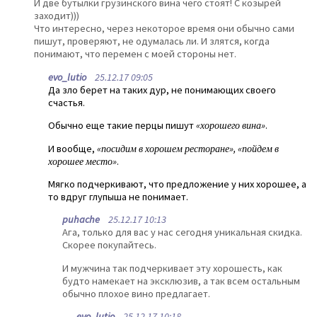
И две бутылки грузинского вина чего стоят! С козырей
заходит)))
Что интересно, через некоторое время они обычно сами
пишут, проверяют, не одумалась ли. И злятся, когда
понимают, что перемен с моей стороны нет.
evo_lutio
25.12.17 09:05
Да зло берет на таких дур, не понимающих своего
счастья.
Обычно еще такие перцы пишут
«хорошего вина»
.
И вообще,
«посидим в хорошем ресторане», «пойдем в
хорошее место»
.
Мягко подчеркивают, что предложение у них хорошее, а
то вдруг глупыша не понимает.
puhache
25.12.17 10:13
Ага, только для вас у нас сегодня уникальная скидка.
Скорее покупайтесь.
И мужчина так подчеркивает эту хорошесть, как
будто намекает на эксклюзив, а так всем остальным
обычно плохое вино предлагает.
evo_lutio
25.12.17 10:18