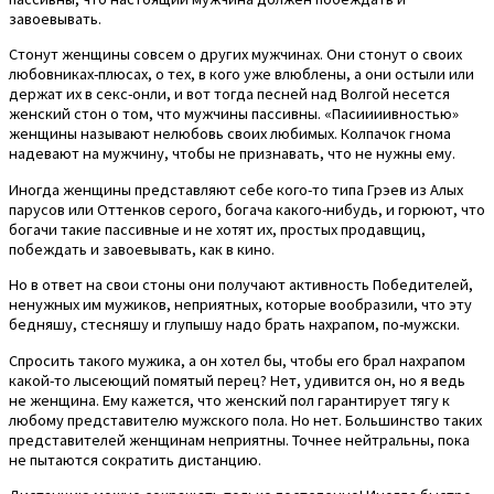
завоевывать.
Стонут женщины совсем о других мужчинах. Они стонут о своих
любовниках-плюсах, о тех, в кого уже влюблены, а они остыли или
держат их в секс-онли, и вот тогда песней над Волгой несется
женский стон о том, что мужчины пассивны. «Пасиииивностью»
женщины называют нелюбовь своих любимых. Колпачок гнома
надевают на мужчину, чтобы не признавать, что не нужны ему.
Иногда женщины представляют себе кого-то типа Грэев из Алых
парусов или Оттенков серого, богача какого-нибудь, и горюют, что
богачи такие пассивные и не хотят их, простых продавщиц,
побеждать и завоевывать, как в кино.
Но в ответ на свои стоны они получают активность Победителей,
ненужных им мужиков, неприятных, которые вообразили, что эту
бедняшу, стесняшу и глупышу надо брать нахрапом, по-мужски.
Спросить такого мужика, а он хотел бы, чтобы его брал нахрапом
какой-то лысеющий помятый перец? Нет, удивится он, но я ведь
не женщина. Ему кажется, что женский пол гарантирует тягу к
любому представителю мужского пола. Но нет. Большинство таких
представителей женщинам неприятны. Точнее нейтральны, пока
не пытаются сократить дистанцию.