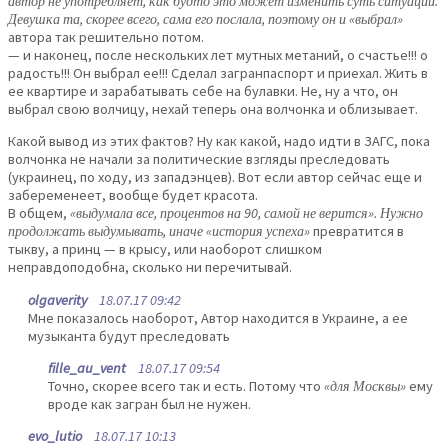
автор не употребляет, как будто это может изменить суть ситуации.
Девушка та, скорее всего, сама его послала, поэтому он и «выбрал»
автора так решительно потом.
— и наконец, после нескольких лет мутных метаний, о счастье!!! о
радость!!! Он выбрал ее!!! Сделал загранпаспорт и приехал. Жить в
ее квартире и зарабатывать себе на булавки. Не, ну а что, он
выбрал свою волчицу, нехай теперь она волчонка и облизывает.
Какой вывод из этих фактов? Ну как какой, надо идти в ЗАГС, пока
волчонка не начали за политические взгляды преследовать
(украинец, по ходу, из западэнцев). Вот если автор сейчас еще и
забеременеет, вообще будет красота.
В общем,
«выдумала все, процентов на 90, самой не верится». Нужно
продолжать выдумывать, иначе «история успеха»
превратится в
тыкву, а принц — в крысу, или наоборот слишком
неправдоподобна, сколько ни перечитывай.
olgaverity
18.07.17 09:42
Мне показалось наоборот, Автор находится в Украине, а ее
музыканта будут преследовать
fille_au_vent
18.07.17 09:54
Точно, скорее всего так и есть. Потому что
«для Москвы»
ему
вроде как загран был не нужен.
evo_lutio
18.07.17 10:13