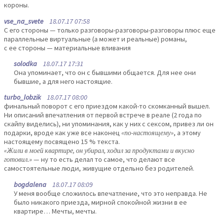
короны.
vse_na_svete
18.07.17 07:58
C его стороны — только разговоры-разговоры-разговоры плюс еще
параллельные виртуальные (а может и реальные) романы,
с ее стороны — материальные вливания
solodka
18.07.17 17:31
Она упоминает, что он с бывшими общается. Для нее они
бывшие, а для него настоящие.
turbo_lobzik
18.07.17 08:00
финальный поворот с его приездом какой-то скомканный вышел.
Ни описаний впечатления от первой встрече в реале (2 года по
скайпу виделись), ни упоминания, как у них с сексом, привез ли он
подарки, вроде как уже все наконец
«по-настоящему»
, а этому
настоящему посвящено 15 % текста.
«Жили в моей квартире, он убирал, ходил за продуктами и вкусно
готовил.»
— ну то есть делал то самое, что делают все
самостоятельные люди, живущие отдельно без родителей.
bogdalena
18.07.17 08:09
У меня вообще сложилось впечатление, что это неправда. Не
было никакого приезда, мирной спокойной жизни в ее
квартире… Мечты, мечты.