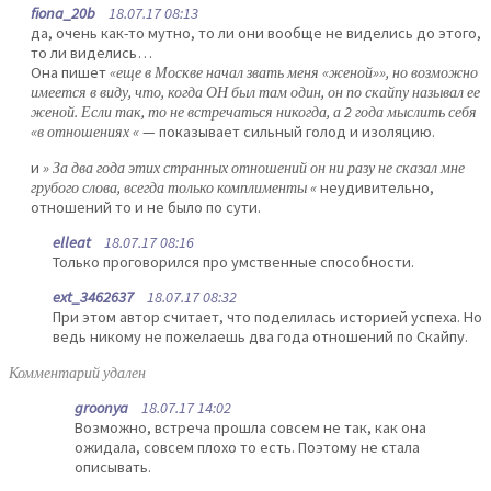
fiona_20b
18.07.17 08:13
да, очень как-то мутно, то ли они вообще не виделись до этого,
то ли виделись…
Она пишет
«еще в Москве начал звать меня «женой»», но возможно
имеется в виду, что, когда ОН был там один, он по скайпу называл ее
женой. Если так, то не встречаться никогда, а 2 года мыслить себя
«в отношениях «
— показывает сильный голод и изоляцию.
и
» За два года этих странных отношений он ни разу не сказал мне
грубого слова, всегда только комплименты «
неудивительно,
отношений то и не было по сути.
elleat
18.07.17 08:16
Только проговорился про умственные способности.
ext_3462637
18.07.17 08:32
При этом автор считает, что поделилась историей успеха. Но
ведь никому не пожелаешь два года отношений по Скайпу.
Комментарий удален
groonya
18.07.17 14:02
Возможно, встреча прошла совсем не так, как она
ожидала, совсем плохо то есть. Поэтому не стала
описывать.