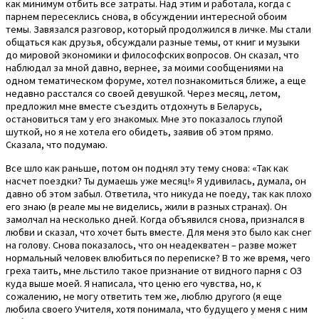
как минимум отбить все затраты. Над этим и работала, когда с
парнем пересеклись снова, в обсуждении интересной обоим
темы. Завязался разговор, который продолжился в личке. Мы стали
общаться как друзья, обсуждали разные темы, от книг и музыки
до мировой экономики и философских вопросов. Он сказал, что
наблюдал за мной давно, вернее, за моими сообщениями на
одном тематическом форуме, хотел познакомиться ближе, а еще
недавно расстался со своей девушкой. Через месяц, летом,
предложил мне вместе съездить отдохнуть в Беларусь,
остановиться там у его знакомых. Мне это показалось глупой
шуткой, но я не хотела его обидеть, заявив об этом прямо.
Сказала, что подумаю.
Все шло как раньше, потом он поднял эту тему снова: «Так как
насчет поездки? Ты думаешь уже месяц!» Я удивилась, думала, он
давно об этом забыл. Ответила, что никуда не поеду, так как плохо
его знаю (в реале мы не виделись, жили в разных странах). Он
замолчал на несколько дней. Когда объявился снова, признался в
любви и сказал, что хочет быть вместе. Для меня это было как снег
на голову. Снова показалось, что он неадекватен – разве может
нормальный человек влюбиться по переписке? В то же время, чего
греха таить, мне льстило такое признание от видного парня с ОЗ
куда выше моей. Я написала, что ценю его чувства, но, к
сожалению, не могу ответить тем же, люблю другого (я еще
любила своего Учителя, хотя понимала, что будущего у меня с ним