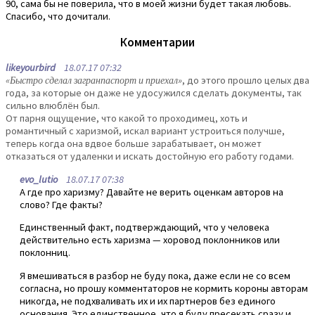
90, сама бы не поверила, что в моей жизни будет такая любовь.
Спасибо, что дочитали.
Комментарии
likeyourbird
18.07.17 07:32
«Быстро сделал загранпаспорт и приехал»
, до этого прошло целых два
года, за которые он даже не удосужился сделать документы, так
сильно влюблён был.
От парня ощущение, что какой то проходимец, хоть и
романтичный с харизмой, искал вариант устроиться получше,
теперь когда она вдвое больше зарабатывает, он может
отказаться от удаленки и искать достойную его работу годами.
evo_lutio
18.07.17 07:38
А где про харизму? Давайте не верить оценкам авторов на
слово? Где факты?
Единственный факт, подтверждающий, что у человека
действительно есть харизма — хоровод поклонников или
поклонниц.
Я вмешиваться в разбор не буду пока, даже если не со всем
согласна, но прошу комментаторов не кормить короны авторам
никогда, не подхваливать их и их партнеров без единого
основания. Это единственное, что я буду пресекать сразу и