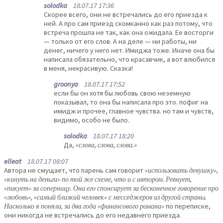
solodka
18.07.17 17:36
Скорее всего, они не встречались до его приезда к
ней. А про сам приезд скомканно как раз потому, что
встреча прошла не так, как она ожидала. Ее восторги
— только от его слов. А на деле — ни работы, ни
денег, ничего у него нет. Имиджа тоже. Иначе она бы
написала обязательно, что красавчик, а вот влюбился
в меня, некрасивую. Сказка!
groonya
18.07.17 17:52
если бы он хотя бы любовь свою неземную
показывал, то она бы написала про это. пофиг на
имидж и прочее, главное чувства. но там и чувств,
видимо, особо не было.
solodka
18.07.17 18:20
Да,
«слова, слова, слова.»
elleat
18.07.17 08:07
Автора не смущает, что парень сам говорит
«использовать девушку»,
«кинуть на деньги» по той же схеме, что и с автором. Ревнует,
«пикует» за соперницу. Она его спонсирует за бесконечное говорение про
«любовь», «самый близкий человек» с месседжеров из другой страны.
Насколько я поняла, за два года «финансового романа»
по переписке,
они никогда не встречались до его недавнего приезда.