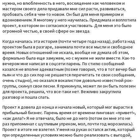
нужна, но влюбленность в него, восхищение как человеком и
мастером своего дела придавали мне сил расти, развиваться,
пробовать себя в чем-то новом. Он был для меня примером и
вдохновением. Я многому у него научилась. Придумала и воплотила
проект, в котором он согласился участвовать. Для меня это было
огромной честью, в своей сфере он звезда.
Когда началась эта история (почти четыре года назад), работа над
проектом была в разгаре, занимала почти все мысли и свободное
время. Новых отношений не искала, вообще не думала об этом,
формально была еще замужем, но с мужем не жили вместе. Как-то
вечером мне написал в соцсети парень. По стилю сообщений
казался не вполне адекватным (позже говорил, что в тот вечер был
пьян и что до сих пор не решается перечитать те свои сообщения,
очень стыдно), но оказался вокалистом довольно известной рок-
группы, скинул свои песни. Я прикинула, может ли он быть полезен
для проекта, решила, что все-таки нет. Вежливо закруглила
разговор и пошла спать.
Проект я довела до конца и начала новый, который мог вырасти в
прибыльный бизнес. Парень время от времени пинговал: «привет!»,
«как дела?» Я не отвечала, было не до него (потом он мне это не
раз припоминал с шутливым упреком, мол, почти год морозилась).
Проект в итоге не взлетел. У меня на руках остался актив, который
при определенных условиях можно было реализовать с выгодой,