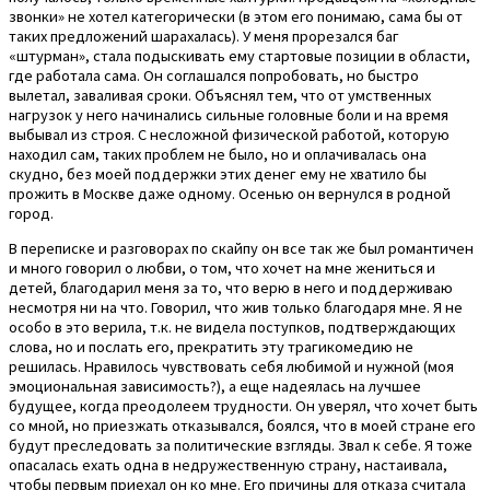
звонки» не хотел категорически (в этом его понимаю, сама бы от
таких предложений шарахалась). У меня прорезался баг
«штурман», стала подыскивать ему стартовые позиции в области,
где работала сама. Он соглашался попробовать, но быстро
вылетал, заваливая сроки. Объяснял тем, что от умственных
нагрузок у него начинались сильные головные боли и на время
выбывал из строя. С несложной физической работой, которую
находил сам, таких проблем не было, но и оплачивалась она
скудно, без моей поддержки этих денег ему не хватило бы
прожить в Москве даже одному. Осенью он вернулся в родной
город.
В переписке и разговорах по скайпу он все так же был романтичен
и много говорил о любви, о том, что хочет на мне жениться и
детей, благодарил меня за то, что верю в него и поддерживаю
несмотря ни на что. Говорил, что жив только благодаря мне. Я не
особо в это верила, т.к. не видела поступков, подтверждающих
слова, но и послать его, прекратить эту трагикомедию не
решилась. Нравилось чувствовать себя любимой и нужной (моя
эмоциональная зависимость?), а еще надеялась на лучшее
будущее, когда преодолеем трудности. Он уверял, что хочет быть
со мной, но приезжать отказывался, боялся, что в моей стране его
будут преследовать за политические взгляды. Звал к себе. Я тоже
опасалась ехать одна в недружественную страну, настаивала,
чтобы первым приехал он ко мне. Его причины для отказа считала