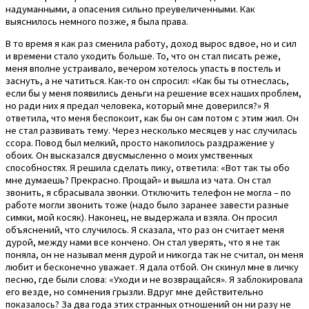
надуманными, а опасения сильно преувеличенными. Как
выяснилось немного позже, я была права.
В то время я как раз сменила работу, доход вырос вдвое, но и сил
и времени стало уходить больше. То, что он стал писать реже,
меня вполне устраивало, вечером хотелось упасть в постель и
заснуть, а не чатиться. Как-то он спросил: «Как бы ты отнеслась,
если бы у меня появились деньги на решение всех наших проблем,
но ради них я предал человека, который мне доверился?» Я
ответила, что меня беспокоит, как бы он сам потом с этим жил. Он
не стал развивать тему. Через несколько месяцев у нас случилась
ссора. Повод был мелкий, просто накопилось раздражение у
обоих. Он высказался двусмысленно о моих умственных
способностях. Я решила сделать пику, ответила: «Вот так ты обо
мне думаешь? Прекрасно. Прощай» и вышла из чата. Он стал
звонить, я сбрасывала звонки. Отключить телефон не могла – по
работе могли звонить тоже (надо было заранее завести разные
симки, мой косяк). Наконец, не выдержала и взяла. Он просил
объяснений, что случилось. Я сказала, что раз он считает меня
дурой, между нами все кончено. Он стал уверять, что я не так
поняла, он не называл меня дурой и никогда так не считал, он меня
любит и бесконечно уважает. Я дала отбой. Он скинул мне в личку
песню, где были слова: «Уходи и не возвращайся». Я заблокировала
его везде, но сомнения грызли. Вдруг мне действительно
показалось? За два года этих странных отношений он ни разу не