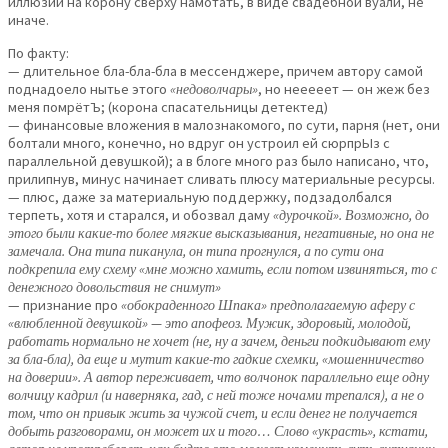
иллюзий на корону сверху намотать, в виде свадебной вуали, не
иначе.
По факту:
— длительное бла-бла-бла в мессенджере, причем автору самой
поднадоело нытье этого
«недоволчары»
, но нееееет — он жеж без
меня помрётЪ; (корона спасательницы детектед)
— финансовые вложения в малознакомого, по сути, парня (нет, они
болтали много, конечно, но вдруг он устроил ей сюрпрЫз с
параллельной девушкой); а в блоге много раз было написано, что,
прилипнув, минус начинает сливать плюсу материальные ресурсы.
— плюс, даже за материальную поддержку, подзадолбался
терпеть, хотя и старался, и обозвал даму
«дурочкой». Возможно, до
этого были какие-то более мягкие высказывания, негативные, но она не
замечала. Она типа пиканула, он типа прогнулся, а по сути она
подкрепила ему схему «мне можно хамить, если потом извиняться, то с
денежного довольствия не снимут»
— признание про
«обокраденного Шпака» предполагаемую аферу с
«влюбленной девушкой» — это апофеоз. Мужик, здоровый, молодой,
работать нормально не хочет (не, ну а зачем, деньги подкидывают ему
за бла-бла), да еще и мутит какие-то гадкие схемки, «мошенничество
на доверии». А автор переживает, что волчонок параллельно еще одну
волчицу кадрил (и наверняка, гад, с ней тоже ночами трепался), а не о
том, что он привык жить за чужой счет, и если денег не получается
добыть разговорами, он может их и того… Слово «украсть», кстати,