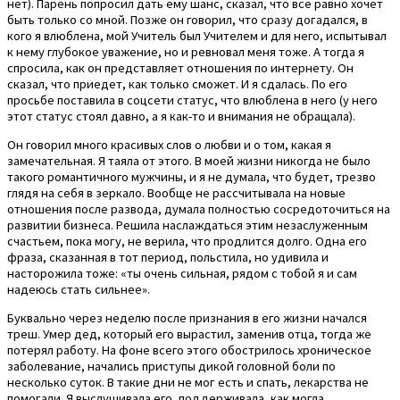
нет). Парень попросил дать ему шанс, сказал, что все равно хочет
быть только со мной. Позже он говорил, что сразу догадался, в
кого я влюблена, мой Учитель был Учителем и для него, испытывал
к нему глубокое уважение, но и ревновал меня тоже. А тогда я
спросила, как он представляет отношения по интернету. Он
сказал, что приедет, как только сможет. И я сдалась. По его
просьбе поставила в соцсети статус, что влюблена в него (у него
этот статус стоял давно, а я как-то и внимания не обращала).
Он говорил много красивых слов о любви и о том, какая я
замечательная. Я таяла от этого. В моей жизни никогда не было
такого романтичного мужчины, и я не думала, что будет, трезво
глядя на себя в зеркало. Вообще не рассчитывала на новые
отношения после развода, думала полностью сосредоточиться на
развитии бизнеса. Решила наслаждаться этим незаслуженным
счастьем, пока могу, не верила, что продлится долго. Одна его
фраза, сказанная в тот период, польстила, но удивила и
насторожила тоже: «ты очень сильная, рядом с тобой я и сам
надеюсь стать сильнее».
Буквально через неделю после признания в его жизни начался
треш. Умер дед, который его вырастил, заменив отца, тогда же
потерял работу. На фоне всего этого обострилось хроническое
заболевание, начались приступы дикой головной боли по
несколько суток. В такие дни не мог есть и спать, лекарства не
помогали. Я выслушивала его, поддерживала, как могла,