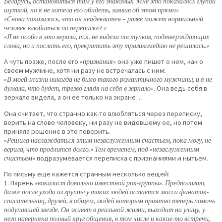
Беларусь, остановиться там у его знакомых. Мне это показалось глупой
шуткой, но я не хотела его обидеть, заявив об этом прямо»
«Снова показалось, что он неадекватен – разве может нормальный
человек влюбиться по переписке? «
«Я не особо в это верила, т.к. не видела поступков, подтверждающих
слова, но и послать его, прекратить эту трагикомедию не решилась.»
А чуть позже, после его
«признания»
она уже пишет о нем, как о
своем мужчине, хотя ни разу не встречалась с ним:
«В моей жизни никогда не было такого романтичного мужчины, и я не
думала, что будет, трезво глядя на себя в зеркало»
. Она ведь себя в
зеркало видела, а он ее только на экране…
Она считает, что странно как-то влюбляться через переписку,
верить на слово человеку, ни разу не видевшему ее, но потом
приняла решение в это поверить.
«Решила наслаждаться этим незаслуженным счастьем, пока могу, не
верила, что продлится долго.» Тем временем, под «незаслуженным
счастьем»
подразумевается переписка с признаниями и нытьем.
По письму еще кажется странным несколько вещей:
1. Парень
«вокалист довольно известной рок-группы». Предполагаю,
даже после ухода из группы у таких людей остается масса фанаток-
спасательниц, друзей, в общем, людей которым приятно теперь помочь
подупавшей звезде. Он живет в реальной жизни, выходит на улицу, у
него наверняка полный круг общения, в том числе и какие-то встречи,