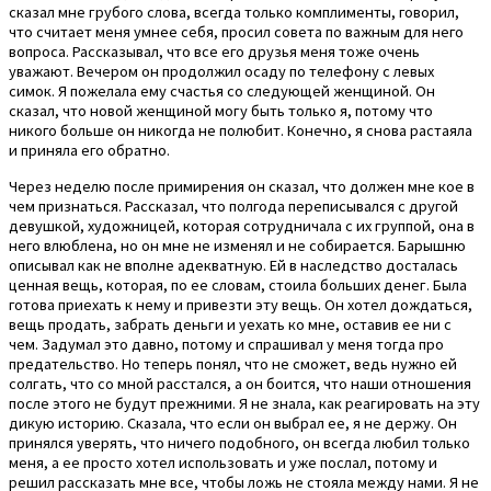
сказал мне грубого слова, всегда только комплименты, говорил,
что считает меня умнее себя, просил совета по важным для него
вопроса. Рассказывал, что все его друзья меня тоже очень
уважают. Вечером он продолжил осаду по телефону с левых
симок. Я пожелала ему счастья со следующей женщиной. Он
сказал, что новой женщиной могу быть только я, потому что
никого больше он никогда не полюбит. Конечно, я снова растаяла
и приняла его обратно.
Через неделю после примирения он сказал, что должен мне кое в
чем признаться. Рассказал, что полгода переписывался с другой
девушкой, художницей, которая сотрудничала с их группой, она в
него влюблена, но он мне не изменял и не собирается. Барышню
описывал как не вполне адекватную. Ей в наследство досталась
ценная вещь, которая, по ее словам, стоила больших денег. Была
готова приехать к нему и привезти эту вещь. Он хотел дождаться,
вещь продать, забрать деньги и уехать ко мне, оставив ее ни с
чем. Задумал это давно, потому и спрашивал у меня тогда про
предательство. Но теперь понял, что не сможет, ведь нужно ей
солгать, что со мной расстался, а он боится, что наши отношения
после этого не будут прежними. Я не знала, как реагировать на эту
дикую историю. Сказала, что если он выбрал ее, я не держу. Он
принялся уверять, что ничего подобного, он всегда любил только
меня, а ее просто хотел использовать и уже послал, потому и
решил рассказать мне все, чтобы ложь не стояла между нами. Я не