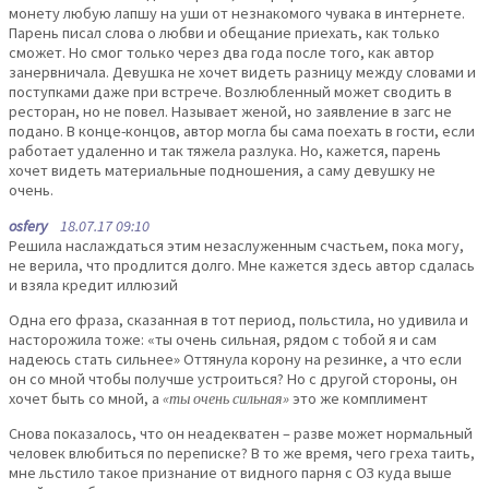
монету любую лапшу на уши от незнакомого чувака в интернете.
Парень писал слова о любви и обещание приехать, как только
сможет. Но смог только через два года после того, как автор
занервничала. Девушка не хочет видеть разницу между словами и
поступками даже при встрече. Возлюбленный может сводить в
ресторан, но не повел. Называет женой, но заявление в загс не
подано. В конце-концов, автор могла бы сама поехать в гости, если
работает удаленно и так тяжела разлука. Но, кажется, парень
хочет видеть материальные подношения, а саму девушку не
очень.
osfery
18.07.17 09:10
Решила наслаждаться этим незаслуженным счастьем, пока могу,
не верила, что продлится долго. Мне кажется здесь автор сдалась
и взяла кредит иллюзий
Одна его фраза, сказанная в тот период, польстила, но удивила и
насторожила тоже: «ты очень сильная, рядом с тобой я и сам
надеюсь стать сильнее» Оттянула корону на резинке, а что если
он со мной чтобы получше устроиться? Но с другой стороны, он
хочет быть со мной, а
«ты очень сильная»
это же комплимент
Снова показалось, что он неадекватен – разве может нормальный
человек влюбиться по переписке? В то же время, чего греха таить,
мне льстило такое признание от видного парня с ОЗ куда выше