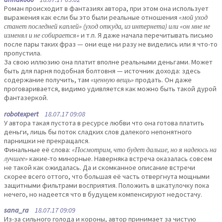
Роман происходит в фантазиях автора, при этом она использует
выражения как если бы это были реальные отношения
«мой уход
станет последней каплей» (уход откуда, из интернета) или «он мне не
изменял и не собирается»
и т.п. Я даже начала перечитывать письмо
после пары таких фраз — они еще ни разу не виделись или я что-то
пропустила.
За свою иллюзию она платит вполне реальными деньгами. Может
быть для парня подобная болтовня — источник дохода: здесь
содержание получить, там
«ценную вещь»
продать. Он даже
проговаривается, видимо удивляется как можно быть такой дурой
фантазеркой.
robotexpert
18.07.17 09:08
У автора такая пустота в ресурсе любви что она готова платить
деньги, лишь бы поток сладких слов далекого непонятного
парнишки не прекращался.
Финальные её слова:
«Посмотрим, что будет дальше, но я надеюсь на
лучшее»
какие-то минорные. Наверняка встреча оказалась совсем
не такой как ожидалась. Да и скомканное описание встречи
скорее всего оттого, что большая её часть отвергнута мощными
защитными фильтрами восприятия. Положить в шкатулочку пока
нечего, но надеется что в будущем компенсируют недостачу.
sana_ra
18.07.17 09:09
Из-за сильного голода и короны, автор принимает за чистую