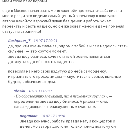
моей тоже бамс короны
еще в Москве начал звать меня «женой» про
«звал женой»
писали
много раз, и это видимо самый ценный экземпляр в шкатулке
автора Какой-то взрослый чувак без денег и работы хочет
переехать и сесть на шею, но он же зовет женой и даже поменял
статус на страничке!
flashpeter_7
18.07.17 09:21
да, про «ты очень сильная, рядом с тобой я и сам надеюсь стать
сильнее» — это крутой момент.
звезда шоу бизнеса, хочет стать ей ровня, попытаться
дотянуться до её высоты. надеется.
повесила на него свою вздутую до неба самооценку.
и признать его проходимцем — спуститься в серые, пыльные
будни, к обычным людям.
stasiki
18.07.17 09:57
«По образованию музыкант, пел в нескольких группах»
, —
определенно звезда шоу-бизнеса. А рядом — она,
наслаждающаяся незаслуженным счастьем.
pogankka
18.07.17 10:04
Звезда конечно, работы правда нет, и концертов и
денег. Но автора достоин только принц поэтому он