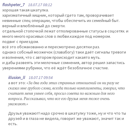
flashpeter_7
18.07.17 08:12
хорошая такая шкатулка.
харизматичный хищник, который гдето там, проворачивает
невинные спец операции, чтобы обеспечить их семейный быт.
верный и влюблённый до смерти.
отдельной стопочкой лежат отполированные статусы в соцсетях. и
много много красивых слов о любви.каждое под номером.
подвиг с приездом.
всё это обсмакованно и пересмотрено десятки раз.
однако собсный мозжечок (славабогу) таки даёт сигналы тревоги
и волнения, что с автором происходит какаято муть.
и дабы развеять эти мелочные сомнения, автор решил запастись
уверениями рубрики, что её ждёт безоблачное счастие.
illusion_ll
18.07.17 09:54
а вот это:
«За два года этих странных отношений он ни разу не
сказал мне грубого слова, всегда только комплименты, говорил, что
считает меня умнее себя, просил совета по важным для него
вопроса. Рассказывал, что все его друзья меня тоже очень
уважают.»
Друзья уважают! надо срочно в шкатулку тоже, ну и что что ты
друзей и в глаза не видела, говорит же уважают, значит так и
есть.