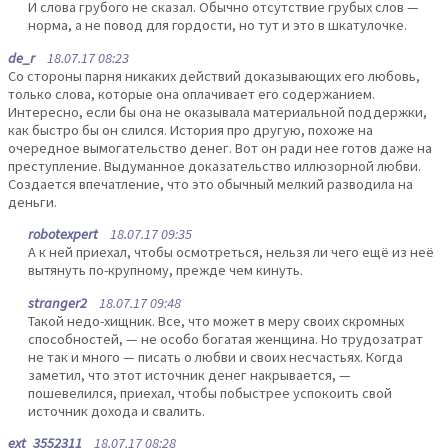
И слова грубого не сказал. Обычно отсутствие грубых слов —
норма, а не повод для гордости, но тут и это в шкатулочке.
de_r
18.07.17 08:23
Со стороны парня никаких действий доказывающих его любовь,
только слова, которые она оплачивает его содержанием.
Интересно, если бы она не оказывала материальной поддержки,
как быстро бы он слился. История про другую, похоже на
очередное вымогательство денег. Вот он ради нее готов даже на
преступление. Выдуманное доказательство иллюзорной любви.
Создается впечатление, что это обычный мелкий разводила на
деньги.
robotexpert
18.07.17 09:35
А к ней приехал, чтобы осмотреться, нельзя ли чего ещё из неё
вытянуть по-крупному, прежде чем кинуть.
stranger2
18.07.17 09:48
Такой недо-хищник. Все, что может в меру своих скромных
способностей, — не особо богатая женщина. Но трудозатрат
не так и много — писать о любви и своих несчастьях. Когда
заметил, что этот источник денег накрывается, —
пошевелился, приехал, чтобы побыстрее успокоить свой
источник дохода и свалить.
ext_3552311
18.07.17 08:28