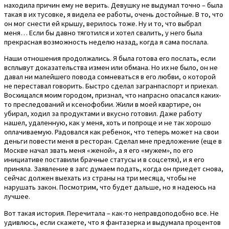
находила причин ему не верить. Девушку не выдумал точно – была
такая в их тусовке, я видела ее работы, очень достойные. В то, что
он мог снести ей крышу, верилось тоже. Ну и то, что выбрал
меня… Если бы давно тяготился и хотел свалить, у него была
прекрасная возможность неделю назад, когда я сама послала.
Наши отношения продолжались. Я была готова его послать, если
всплывут доказательства измен или обмана. Но их не было, он не
давал ни малейшего повода сомневаться в его любви, о которой
не переставал говорить. Быстро сделал загранпаспорт и приехал.
Восхищался моим городом, признал, что напрасно опасался каких-
то преследований и ксенофобии. Жили в моей квартире, он
убирал, ходил за продуктами и вкусно готовил. Даже работу
нашел, удаленную, как у меня, хоть и попроще и не так хорошо
оплачиваемую. Радовался как ребенок, что теперь может на свои
деньги повести меня в ресторан. Сделал мне предложение (еще в
Москве начал звать меня «женой», а я его «мужем», по его
инициативе поставили брачные статусы и в соцсетях), и я его
приняла. Заявление в загс думаем подать, когда он приедет снова,
сейчас должен выехать из страны на три месяца, чтобы не
нарушать закон. Посмотрим, что будет дальше, но я надеюсь на
лучшее.
Вот такая история. Перечитала – как-то неправдоподобно все. Не
удивлюсь, если скажете, что я фантазерка и выдумала процентов