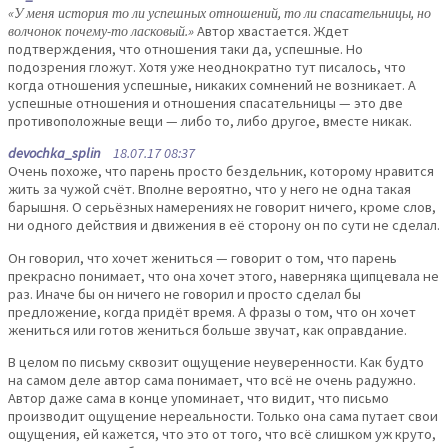
«У меня история то ли успешных отношений, то ли спасательницы, но
волчонок почему-то ласковый.»
Автор хвастается. Ждет
подтверждения, что отношения таки да, успешные. Но
подозрения гложут. Хотя уже неоднократно тут писалось, что
когда отношения успешные, никаких сомнений не возникает. А
успешные отношения и отношения спасательницы — это две
противоположные вещи — либо то, либо другое, вместе никак.
devochka_splin
18.07.17 08:37
Очень похоже, что парень просто бездельник, которому нравится
жить за чужой счёт. Вполне вероятно, что у него не одна такая
барышня. О серьёзных намерениях не говорит ничего, кроме слов,
ни одного действия и движения в её сторону он по сути не сделал.
Он говорил, что хочет жениться — говорит о том, что парень
прекрасно понимает, что она хочет этого, наверняка щипцевала не
раз. Иначе бы он ничего не говорил и просто сделал бы
предложение, когда придёт время. А фразы о том, что он хочет
жениться или готов жениться больше звучат, как оправдание.
В целом по письму сквозит ощущение неуверенности. Как будто
на самом деле автор сама понимает, что всё не очень радужно.
Автор даже сама в конце упоминает, что видит, что письмо
производит ощущение нереальности. Только она сама путает свои
ощущения, ей кажется, что это от того, что всё слишком уж круто,