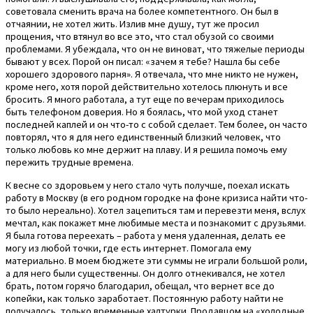
советовала сменить врача на более компетентного. Он был в
отчаянии, не хотел жить. Излив мне душу, тут же просил
прощения, что втянул во все это, что стал обузой со своими
проблемами. Я убеждала, что он не виноват, что тяжелые периоды
бывают у всех. Порой он писал: «зачем я тебе? Нашла бы себе
хорошего здорового парня». Я отвечала, что мне никто не нужен,
кроме него, хотя порой действительно хотелось плюнуть и все
бросить. Я много работала, а тут еще по вечерам приходилось
быть телефоном доверия. Но я боялась, что мой уход станет
последней каплей и он что-то с собой сделает. Тем более, он часто
повторял, что я для него единственный близкий человек, что
только любовь ко мне держит на плаву. И я решила помочь ему
пережить трудные времена.
К весне со здоровьем у него стало чуть получше, поехал искать
работу в Москву (в его родном городке на фоне кризиса найти что-
то было нереально). Хотел зацепиться там и перевезти меня, вслух
мечтал, как покажет мне любимые места и познакомит с друзьями.
Я была готова переехать – работа у меня удаленная, делать ее
могу из любой точки, где есть интернет. Помогала ему
материально. В моем бюджете эти суммы не играли большой роли,
а для него были существенны. Он долго отнекивался, не хотел
брать, потом горячо благодарил, обещал, что вернет все до
копейки, как только заработает. Постоянную работу найти не
получалось, только временные халтурки. Продавцом на «холодные