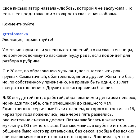
Свое письмо автор назвала «Любовь, которой я не заслужила». То
есть в ее представлении это «просто сказычная любовь».
Комментируйте.
grrrafomanka
Эволюция, здравствуйте!
У меня история то ли успешных отношений, то ли спасательницы,
но волчонок почему-то ласковый. Буду рада, если подойдет для
разбора в рубрике.
Он: 28 лет, по образованию музыкант, пел в нескольких рок-
группах. Симпатичный, обаятельный, много друзей. Женат не был,
но, по собственному признанию, не привык быть один, с 15 лет
всегда в отношениях. Дружит с некоторыми из бывших.
Я: 30 лет, детей нет, с работой, образованием и деньгами неплохо,
но имидж так себе, опыт отношений до смешного мал.
Единственные серьезные были с парнем, которого встретила в 19,
через три года поженились, еще через пять развелись,
окончательно съехав в дефолт. Потом влюбилась в женатого
мужчину с ОЗ намного выше. Познакомились в клубе по интересам,
общение было чисто приятельским, без секса, вообще без всяких
признаков мужского интереса с его стороны. Я понимала, что не