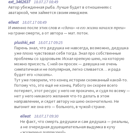
ext_3462637
18.07.17 08:49
Автор убежденная рыба. Лучше будет в отношениях с
аватаркой, чем займется своим имиджем.
elleat
18.07.17 08:49
И именно после этих слов и
«сдачи» «в его жизни начался треш»
на грани смерти, а от автора — мат. поток.
plushki_est
18.07.17 09:25
Парень знал, что дедушка не навсегда, возможно, дедушка
уже плохо чувствовал себя тогда. Знал про собственные
проблемы со здоровьем. Искал крепкую шею, на которую
можно присесть. С ней он просек — девушка не очень
симпатичная и не популярная, легко сливается… и рада
будет его
«спасать»
.
Тут уже говорили, что конец истории скомканный какой-то.
Потому что, это ещё не конец. Работу он скорее всего
потеряет, этот ресурс у него не прокачен, и судя по всему —
нет у него никакого желания что-то делать в этом
направлении, и сядет автору на шею окончательно. Не
выгонит же она его — больного, в чужой стране.
elleat
18.07.17 09:30
Не факт, что смерть дедушки и сам дедушка — реальны,
а не очередная душещипательная выдумка в кучу
«жизненных потрясений»
.