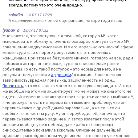
всегда, потому что это очень вредно.
solodka
18.07.17 17:29
А
«заинтересовался»
он ей еще раньше, четыре года назад.
lyubav_a
18.07.17 07:32
Мне кажется, что поступок, с девушкой, которую МЧ хотел
использовать и обмануть, очень плохо характеризует самого МЧ,
совершенно недвусмысленно. И о его морально-этической сфере
можно судить, и о пороге допустимого в отношениях с
женщинами. При этом на безумного минуса, готового на всё, ради
любимого автора он не похож, судя по описываемым ранее
событиям. То есть такой поступок – это норма для него, а не
результат помутнения и
аддикции
Аддикция – болезненная
зависимость, вредная привычка, зацикленность на одн...
Прочитать
, что хоть как-то могло этот поступок оправдать. Автор
же вообще на этом не акцентирует. Но не может же она этого не
видеть. Интересно, как автор ставит акценты: «если он выбрал её,
я не держу». То есть на первый план выводит проблему, что он
переписывался с другой дамой параллельно, а не то, что он
вообще-то нечист на руку. Ну он переубедил её, конечно, что
переписывался только ради неё. И автор взлетает после этой
истории вообще уже в небеса, даже работы соперницы
снисходительно похвалила вскользь. Описание дальнейшей
идиллии с расколдованным чудовищем – это просто уже монолог