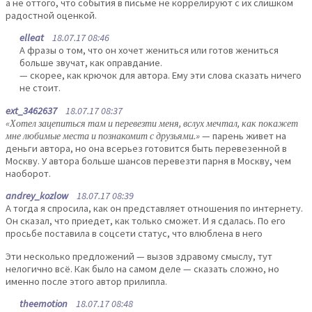
а не оттого, что события в письме не коррелируют с их слишком
радостной оценкой.
elleat
18.07.17 08:46
А фразы о том, что он хочет жениться или готов жениться
больше звучат, как оправдание.
— скорее, как крючок для автора. Ему эти слова сказать ничего
не стоит.
ext_3462637
18.07.17 08:37
«Хотел зацепиться там и перевезти меня, вслух мечтал, как покажет
мне любимые места и познакомит с друзьями.»
— парень живет на
деньги автора, но она всерьез готовится быть перевезенной в
Москву. У автора больше шансов перевезти парня в Москву, чем
наоборот.
andrey_kozlow
18.07.17 08:39
А тогда я спросила, как он представляет отношения по интернету.
Он сказал, что приедет, как только сможет. И я сдалась. По его
просьбе поставила в соцсети статус, что влюблена в него
Эти несколько предложений — вызов здравому смыслу, тут
нелогично всё. Как было на самом деле — сказать сложно, но
именно после этого автор прилипла.
theemotion
18.07.17 08:48