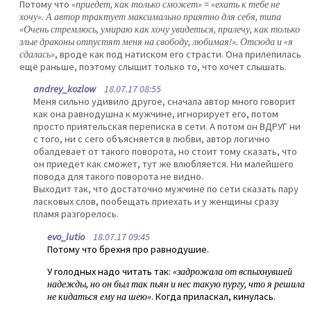
Потому что
«приедет, как только сможет» = «ехать к тебе не
хочу». А автор трактует максимально приятно для себя, типа
«Очень стремлюсь, умираю как хочу увидеться, прилечу, как только
злые драконы отпустят меня на свободу, любимая!». Отсюда и «я
сдалась»
, вроде как под натиском его страсти. Она прилепилась
ещё раньше, поэтому слышит только то, что хочет слышать.
andrey_kozlow
18.07.17 08:55
Меня сильно удивило другое, сначала автор много говорит
как она равнодушна к мужчине, игнорирует его, потом
просто приятельская переписка в сети. А потом он ВДРУГ ни
с того, ни с сего объясняется в любви, автор логично
обалдевает от такого поворота, но стоит тому сказать, что
он приедет как сможет, тут же влюбляется. Ни малейшего
повода для такого поворота не видно.
Выходит так, что достаточно мужчине по сети сказать пару
ласковых слов, пообещать приехать и у женщины сразу
пламя разгорелось.
evo_lutio
18.07.17 09:45
Потому что брехня про равнодушие.
У голодных надо читать так:
«задрожала от вспыхнувшей
надежды, но он был так пьян и нес такую пургу, что я решила
не кидаться ему на шею»
. Когда приласкал, кинулась.