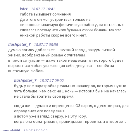
lstct
18.07.17 10:41
Работа вызывает сомнения.
До этого он мог устроиться только на
низкооплачиваемую физическую работу, на остальных
сливался потому что
«от думания голова болит»
. Так что
никакой работы скорее всего и нет.
flashpeter_7
18.07.17 08:56
думаю логику добавляет — жуткий голод, вакуум личной
жизни, воображаемый роман с Учителем.
в такой ситуации — даже такой неадекват от которого будет
шарахаться любая уважающая себя девушка — сошёл за
внеземную любовь.
flashpeter_7
18.07.17 09:02
будь у нее паратройка реальных кавалеров, которым нужно
чуть больше, чем секс на 1 ночь — история бы и не началась.
не стала бы тратить своё время.
сюда же — думаю и переоценка ОЗ парня, в десятки раз, для
оправдания его поведения.
а потом уже взгляд сверху, на Эту Гору.
когда она осматривает, прикидывает проекты. и отвергает.
annak086
18.07.17 09:02