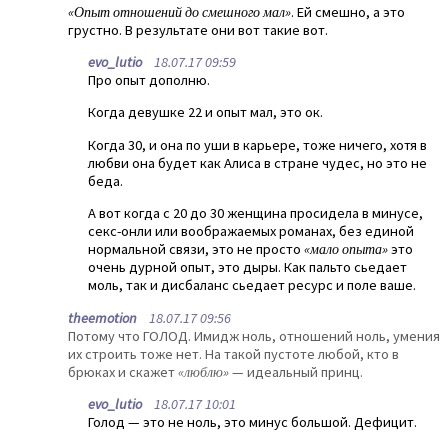
«Опыт отношений до смешного мал»
. Ей смешно, а это
грустно. В результате они вот такие вот.
evo_lutio
18.07.17 09:59
Про опыт дополню.
Когда девушке 22 и опыт мал, это ок.
Когда 30, и она по уши в карьере, тоже ничего, хотя в
любви она будет как Алиса в стране чудес, но это не
беда.
А вот когда с 20 до 30 женщина просидела в минусе,
секс-онли или воображаемых романах, без единой
нормальной связи, это не просто
«мало опыта»
это
очень дурной опыт, это дыры. Как пальто сьедает
моль, так и дисбаланс сьедает ресурс и поле ваше.
theemotion
18.07.17 09:56
Потому что ГОЛОД. Имидж ноль, отношений ноль, умения
их строить тоже нет. На такой пустоте любой, кто в
брюках и скажет
«люблю»
— идеальный принц.
evo_lutio
18.07.17 10:01
Голод — это не ноль, это минус большой. Дефицит.