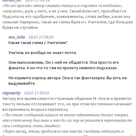
dariaa_kh
18.07.17 09:18
«По его просьбе» автор ставит статусы в соцсетях «я влюблена»,
«замужем»
, руль у него, а не у нее. Своей воли нет, прогибается.
Подсела на его одобрение, комплименты, слова любви, какая она
сильная. Наверное, такая же схема была и с Учителем, где большая
буква не случайна.
evo_lutio
18.07.17 09:35
Какая такая схема с Учителем?
Учитель ее вообще не знает почти.
Они малознакомы. Он с ней не общается. Она просто его
фанатка. А он что-то там по проекту немного подсказал.
Не кормите корону автора. Она и так фантазерка. Вы хоть не
выдумывайте.
olgaverity
18.07.17 09:33
Автору все время кажется странным общение М. Она все время по
тексту письма отслеживает это, но при этом постепенно начинает
воспринимать всерьез переписку.
» По стилю сообщений казался не вполне адекватным (позже говорил,
что в тот вечер был пьян и что до сих пор не решается перечитать те
свои сообщения, очень стыдно)»
«Через месяц, летом, предложил мне вместе съездить отдохнуть в