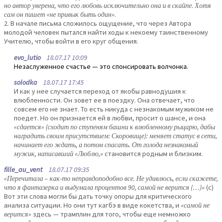
но автор уверена, что его любовь исключительно она и в скайпе. Хотя
сам он пишет «не привык быть один»
.
2. В начале письма сложилось ощущение, что через Автора
молодой человек пытался найти ходы к некоему таинственному
Учителю, чтобы войти в его круг общения.
evo_lutio
18.07.17 10:09
Незаслуженное счастье — это спонсировать волчонка.
solodka
18.07.17 17:45
И как у нее случается переход от якобы равнодушия к
влюбленности. Он зовет ее в поездку. Она отвечает, что
совсем его не знает. То есть никуда с незнакомым мужиком не
поедет. Но он признается ей в любви, просит о шансе, и она
«сдается» (сходит по ступеням башни к влюбленному рыцарю, дабы
наградить своим присутствием: Скоровище): меняет статус в сети,
начинает его ждать, а потом спасать. От голода незнакомый
мужик, написавший «Люблю,»
становится родным и близким.
fille_au_vent
18.07.17 09:35
«Перечитала – как-то неправдоподобно все. Не удивлюсь, если скажете,
что я фантазерка и выдумала процентов 90, самой не верится (…)»
(с)
Вот эти слова могли бы дать точку опоры для критического
анализа ситуации. Но они тут кагбэ в виде кокетства, и
«самой не
верится»
здесь — трамплин для того, чтобы еще немножко