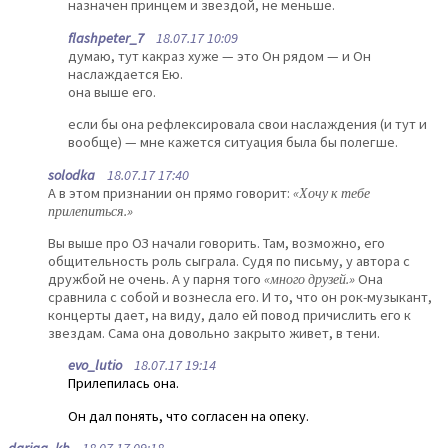
назначен принцем и звездой, не меньше.
flashpeter_7
18.07.17 10:09
думаю, тут какраз хуже — это Он рядом — и Он
наслаждается Ею.
она выше его.
если бы она рефлексировала свои наслаждения (и тут и
вообще) — мне кажется ситуация была бы полегше.
solodka
18.07.17 17:40
А в этом признании он прямо говорит:
«Хочу к тебе
прилепиться.»
Вы выше про ОЗ начали говорить. Там, возможно, его
общительность роль сыграла. Судя по письму, у автора с
дружбой не очень. А у парня того
«много друзей.»
Она
сравнила с собой и вознесла его. И то, что он рок-музыкант,
концерты дает, на виду, дало ей повод причислить его к
звездам. Сама она довольно закрыто живет, в тени.
evo_lutio
18.07.17 19:14
Прилепилась она.
Он дал понять, что согласен на опеку.