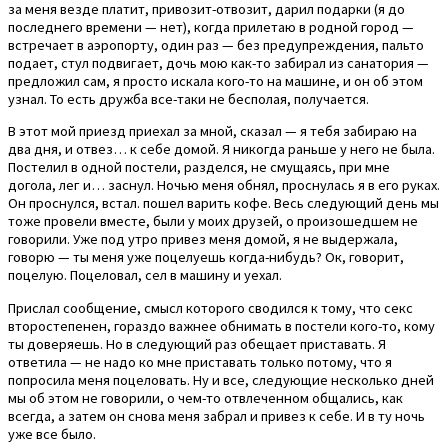
за меня везде платит, привозит-отвозит, дарил подарки (я до
последнего времени — нет), когда прилетаю в родной город —
встречает в аэропорту, один раз — без предупреждения, пальто
подает, стул подвигает, дочь мою как-то забирал из санатория —
предложил сам, я просто искала кого-то на машине, и он об этом
узнал. То есть дружба все-таки не бесполая, получается.
В этот мой приезд приехал за мной, сказал — я тебя забираю на
два дня, и отвез… к себе домой. Я никогда раньше у него не была.
Постелил в одной постели, разделся, не смущаясь, при мне
догола, лег и… заснул. Ночью меня обнял, проснулась я в его руках.
Он проснулся, встал. пошел варить кофе. Весь следующий день мы
тоже провели вместе, были у моих друзей, о произошедшем не
говорили. Уже под утро привез меня домой, я не выдержала,
говорю — ты меня уже поцелуешь когда-нибудь? Ок, говорит,
поцелую. Поцеловал, сел в машину и уехал.
Прислал сообщение, смысл которого сводился к тому, что секс
второстепенен, гораздо важнее обнимать в постели кого-то, кому
ты доверяешь. Но в следующий раз обещает приставать. Я
ответила — не надо ко мне приставать только потому, что я
попросила меня поцеловать. Ну и все, следующие несколько дней
мы об этом не говорили, о чем-то отвлеченном общались, как
всегда, а затем он снова меня забрал и привез к себе. И в ту ночь
уже все было.