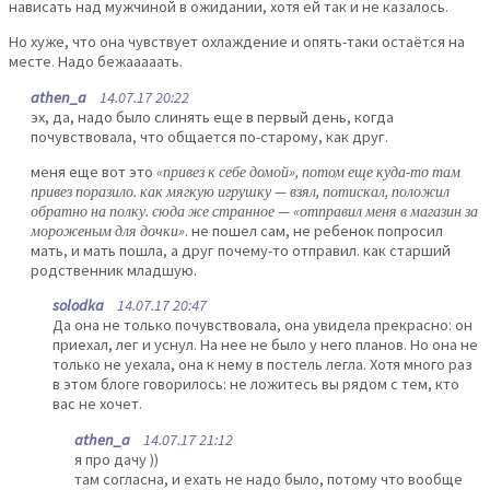
нависать над мужчиной в ожидании, хотя ей так и не казалось.
Но хуже, что она чувствует охлаждение и опять-таки остаётся на
месте. Надо бежааааать.
athen_a
14.07.17 20:22
эх, да, надо было слинять еще в первый день, когда
почувствовала, что общается по-старому, как друг.
меня еще вот это
«привез к себе домой», потом еще куда-то там
привез поразило. как мягкую игрушку — взял, потискал, положил
обратно на полку. сюда же странное — «отправил меня в магазин за
мороженым для дочки»
. не пошел сам, не ребенок попросил
мать, и мать пошла, а друг почему-то отправил. как старший
родственник младшую.
solodka
14.07.17 20:47
Да она не только почувствовала, она увидела прекрасно: он
приехал, лег и уснул. На нее не было у него планов. Но она не
только не уехала, она к нему в постель легла. Хотя много раз
в этом блоге говорилось: не ложитесь вы рядом с тем, кто
вас не хочет.
athen_a
14.07.17 21:12
я про дачу ))
там согласна, и ехать не надо было, потому что вообще