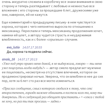
очень аккуратно сложила в коробочку все знаки внимания в свою
сторону и теперь разглядывает с любовью и нежностью все
вложения с его стороны за прошедшие 6 лет, дружескими уже
они, наверное, ей не кажутся.
Еще комментарий к предыдущему письму- в нем чувствуется
корона, которая с чего непонятно выросла по отношению к
мексиканцу. Переспали и теперь мексиканец продолжения хочет,
намеки ей шлет, а автору чудится страсть и неудержимая
влюбленность, как и с более
«серьезным»
случаем.
evo_lutio
14.07.17 20:55
Да, корона та подвела сейчас.
anais_16
14.07.17 20:13
«Уже под утро привез меня домой, я не выдержала, говорю — ты меня
уже поцелуешь когда-нибудь?»
— автор смело предлагает мужчине
ее поцеловать, несмотря на отсутствие влечения, которое он
продемонстрировал ночью. Уверена, что он влюблен в нее до сих
пор, хотя за 6 лет сто раз все могло измениться.
«Прислал сообщение, смысл которого сводился к тому, что секс
второстепенен, гораздо важнее обнимать в постели кого-то, кому ты
доверяешь. Но в следующий раз обещает приставать.» = «секса с тобой
не хочу, но раз ты так просишь — ладно.»