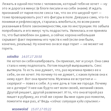
Лежать в одной постели с человеком, который тебя не хочет — ну
это ж дорога в минус (в блоге писали и на себе знаем). И ждать
признаний от парня после секса так, что он это шкурой чует —
тоже провоцировать рост его фигуры в поле. Девушка сама, что-то
понимая и рефлексируя, старалась влюбиться, по всем ранее
указанным в блоге закономерностям, как по инструкции. Но забыла
попробовать и его минус чуть подрастить. Увлеклась и не приняла
то, что был влюблен он давно, а сейчас корона небольшая
скрывает факт перемены его чувств к ней (если они были,
конечно, реальны). Ну конечно он все еще горит — не может не
гореть.
solodka
14.07.17 20:58
Не хотел он себя калибровать. Он приехал, лег и уснул. Она сама
стала к нему подползать. Потом поцелуй выпрашивать. Секс
вытянула. То есть она думает, что, раз мужчина привез ее к
себе, он ее хочет. Но почему-то не думает, с каких пупков она к
нему едет. Вот она прилетела. Мужчина ее встретил и —
сюрприз! — повез к себе. А у нее дочь в том же городе. Почему
не к дочери? У нее как будто нет воли своей, желаний своих.
Другой решает, другой развлекает. И то, что она второй раз
пишет в рубрику, из этой же серии: Вы мне один раз помогли,
помогите еще раз, а? Ведь
«сейчас ситуация куда серьезнее.»
wssewolod
15.07.17 05:22