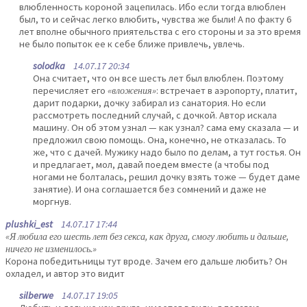
влюбленность короной зацепилась. Ибо если тогда влюблен
был, то и сейчас легко влюбить, чувства же были! А по факту 6
лет вполне обычного приятельства с его стороны и за это время
не было попыток ее к себе ближе привлечь, увлечь.
solodka
14.07.17 20:34
Она считает, что он все шесть лет был влюблен. Поэтому
перечисляет его
«вложения»
: встречает в аэропорту, платит,
дарит подарки, дочку забирал из санатория. Но если
рассмотреть последний случай, с дочкой. Автор искала
машину. Он об этом узнал — как узнал? сама ему сказала — и
предложил свою помощь. Она, конечно, не отказалась. То
же, что с дачей. Мужику надо было по делам, а тут гостья. Он
и предлагает, мол, давай поедем вместе (а чтобы под
ногами не болталась, решил дочку взять тоже — будет даме
занятие). И она соглашается без сомнений и даже не
моргнув.
plushki_est
14.07.17 17:44
«Я любила его шесть лет без секса, как друга, смогу любить и дальше,
ничего не изменилось.»
Корона победитьницы тут вроде. Зачем его дальше любить? Он
охладел, и автор это видит
silberwe
14.07.17 19:05