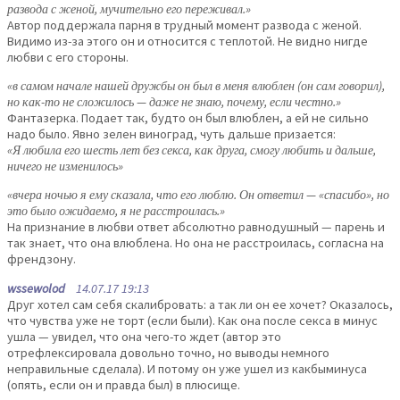
развода с женой, мучительно его переживал.»
Автор поддержала парня в трудный момент развода с женой.
Видимо из-за этого он и относится с теплотой. Не видно нигде
любви с его стороны.
«в самом начале нашей дружбы он был в меня влюблен (он сам говорил),
но как-то не сложилось — даже не знаю, почему, если честно.»
Фантазерка. Подает так, будто он был влюблен, а ей не сильно
надо было. Явно зелен виноград, чуть дальше призается:
«Я любила его шесть лет без секса, как друга, смогу любить и дальше,
ничего не изменилось»
«вчера ночью я ему сказала, что его люблю. Он ответил — «спасибо», но
это было ожидаемо, я не расстроилась.»
На признание в любви ответ абсолютно равнодушный — парень и
так знает, что она влюблена. Но она не расстроилась, согласна на
френдзону.
wssewolod
14.07.17 19:13
Друг хотел сам себя скалибровать: а так ли он ее хочет? Оказалось,
что чувства уже не торт (если были). Как она после секса в минус
ушла — увидел, что она чего-то ждет (автор это
отрефлексировала довольно точно, но выводы немного
неправильные сделала). И потому он уже ушел из какбыминуса
(опять, если он и правда был) в плюсище.