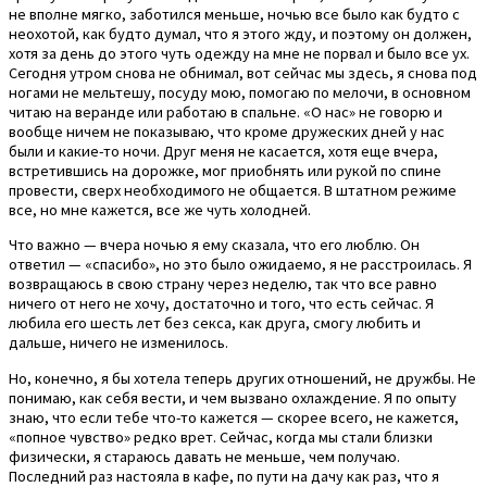
не вполне мягко, заботился меньше, ночью все было как будто с
неохотой, как будто думал, что я этого жду, и поэтому он должен,
хотя за день до этого чуть одежду на мне не порвал и было все ух.
Сегодня утром снова не обнимал, вот сейчас мы здесь, я снова под
ногами не мельтешу, посуду мою, помогаю по мелочи, в основном
читаю на веранде или работаю в спальне. «О нас» не говорю и
вообще ничем не показываю, что кроме дружеских дней у нас
были и какие-то ночи. Друг меня не касается, хотя еще вчера,
встретившись на дорожке, мог приобнять или рукой по спине
провести, сверх необходимого не общается. В штатном режиме
все, но мне кажется, все же чуть холодней.
Что важно — вчера ночью я ему сказала, что его люблю. Он
ответил — «спасибо», но это было ожидаемо, я не расстроилась. Я
возвращаюсь в свою страну через неделю, так что все равно
ничего от него не хочу, достаточно и того, что есть сейчас. Я
любила его шесть лет без секса, как друга, смогу любить и
дальше, ничего не изменилось.
Но, конечно, я бы хотела теперь других отношений, не дружбы. Не
понимаю, как себя вести, и чем вызвано охлаждение. Я по опыту
знаю, что если тебе что-то кажется — скорее всего, не кажется,
«попное чувство» редко врет. Сейчас, когда мы стали близки
физически, я стараюсь давать не меньше, чем получаю.
Последний раз настояла в кафе, по пути на дачу как раз, что я