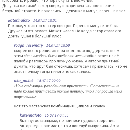
плюсовать, и решил, что пора окупить вложения.
Девушка же такой заход сверху восприняла как проявление
безумной страсти. И понеслись — девушка в минус, парень в плюс.
katerinafoto
14.07.17 18:01
Похоже, что автор мастер щипцов. Парень в минусе не был.
Дружески относился. Может жалел. Но когда автор стала его
доить, ушёл в больший плюс.
rough_rosemary
14.07.17 18:59
скорее всего решил автора немножко поддержать всем
этим
«да я влюблен был в тебя сто лет назад»
в ответ на её
жалобы разговоры про личную жизнь. А автору приятней
думать, что друг был стесняша, хотя сама призналась, что не
знает почему тогда ничего не сложилось.
aka_pa4ok
14.07.17 22:22
«Но в следующий раз обещает приставать. Я ответила — не
надо ко мне приставать только потому, что я попросила меня
поцеловать.»
Вот это мастерская комбинация щипцов и скалок
katerinafoto
15.07.17 04:55
Вытянутое щипцами, не приносит удовлетворения.
Автор ведь понимает, что и поцелуй выпросила. И эта