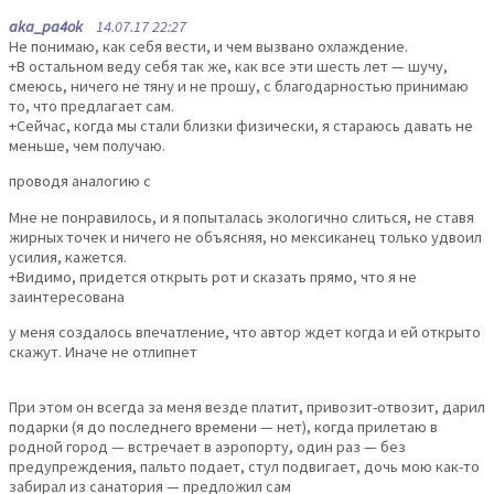
aka_pa4ok
14.07.17 22:27
Не понимаю, как себя вести, и чем вызвано охлаждение.
+В остальном веду себя так же, как все эти шесть лет — шучу,
смеюсь, ничего не тяну и не прошу, с благодарностью принимаю
то, что предлагает сам.
+Сейчас, когда мы стали близки физически, я стараюсь давать не
меньше, чем получаю.
проводя аналогию с
Мне не понравилось, и я попыталась экологично слиться, не ставя
жирных точек и ничего не объясняя, но мексиканец только удвоил
усилия, кажется.
+Видимо, придется открыть рот и сказать прямо, что я не
заинтересована
у меня создалось впечатление, что автор ждет когда и ей открыто
скажут. Иначе не отлипнет
При этом он всегда за меня везде платит, привозит-отвозит, дарил
подарки (я до последнего времени — нет), когда прилетаю в
родной город — встречает в аэропорту, один раз — без
предупреждения, пальто подает, стул подвигает, дочь мою как-то
забирал из санатория — предложил сам