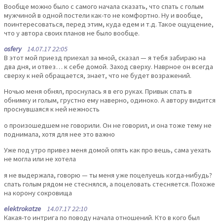
Вообще можно было с самого начала сказать, что спать с голым
мужчиной в одной постели как-то не комфортно. Ну и вообще,
поинтересоваться, перед этим, куда едем и т.д. Такое ощущение,
что у автора своих планов не было вообще.
osfery
14.07.17 22:05
В этот мой приезд приехал за мной, сказал — я тебя забираю на
два дня, и отвез… к себе домой. Заход сверху. Наврное он всегда
сверху к ней обращается, знает, что не будет возражений.
Ночью меня обнял, проснулась я в его руках. Привык спать в
обнимку и голым, грустно ему наверно, одиноко. А автору видится
проснувшаяся к ней нежность
о произошедшем не говорили. Он не говорил, и она тоже тему не
поднимала, хотя для нее это важно
Уже под утро привез меня домой опять как про вешь, сама уехать
не могла или не хотела
я не выдержала, говорю — ты меня уже поцелуешь когда-нибудь?
спать голым рядом не стеснялся, а поцеловать стесняется. Похоже
на корону сокровища
elektrokatze
14.07.17 22:10
Какая-то интрига по поводу начала отношений. Кто в кого был