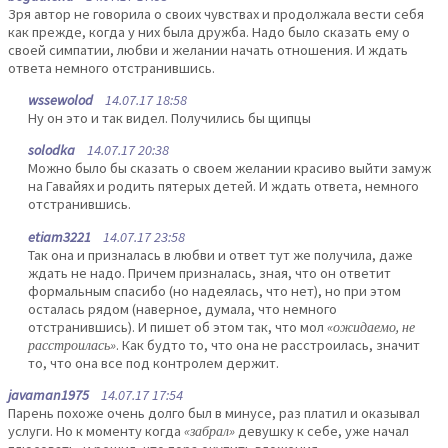
Зря автор не говорила о своих чувствах и продолжала вести себя
как прежде, когда у них была дружба. Надо было сказать ему о
своей симпатии, любви и желании начать отношения. И ждать
ответа немного отстранившись.
wssewolod
14.07.17 18:58
Ну он это и так видел. Получились бы щипцы
solodka
14.07.17 20:38
Можно было бы сказать о своем желании красиво выйти замуж
на Гавайях и родить пятерых детей. И ждать ответа, немного
отстранившись.
etiam3221
14.07.17 23:58
Так она и призналась в любви и ответ тут же получила, даже
ждать не надо. Причем призналась, зная, что он ответит
формальным спасибо (но надеялась, что нет), но при этом
осталась рядом (наверное, думала, что немного
отстранившись). И пишет об этом так, что мол
«ожидаемо, не
расстроилась»
. Как будто то, что она не расстроилась, значит
то, что она все под контролем держит.
javaman1975
14.07.17 17:54
Парень похоже очень долго был в минусе, раз платил и оказывал
услуги. Но к моменту когда
«забрал»
девушку к себе, уже начал