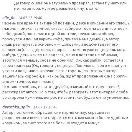
Да говорю Вам: он натурально проверял, встанет у него или
нет на автора. Ну и ее реакцию глянуть хотел.
elle_fa
14.07.17 19:40
Парень всё время в активной позиции, даже в описании его сплошь
глаголы (приехал за мной, сказал забираю тебя на два дня, отвез к
себе домой, постелил в одной постели, ночью меня обнял,
проснулся и пошел варить кофе, привез меня домой) , а автор
лишь реагирует, в основном — щипцами, и подсчитывает его
вложения (не выдержала, говорю — ты меня уже поцелуешь когда-
нибудь?, день как-то не задался, меня в постели не обнимал,
заботился меньше, снова не обнимал) Он, как рыбак, остаётся в
своих границах (Ок, говорит, поцелую. Поцеловал, сел в машину и
уехал) и получились крючки с его стороны, за которые автор
зацепилась короной, и, как рыба, ждёт продолжения кина с хэппи
эндом (точнее, вытягивает).
Что такое любовь, если не дружба, взаимный интерес + секс?, —
рассуждает автор. Но о том, чтобы разогреть этот интерес к себе
со стороны мужчины, вопрос не стоит, как будто он по умолчанию.
devochka_splin
14.07.17 19:46
Автор постоянно обращается к парню снизу, спрашивает
разрешения и всячески старается быть как можно более удобным
ковриком, за счёт этого всё больше уходит в минус.