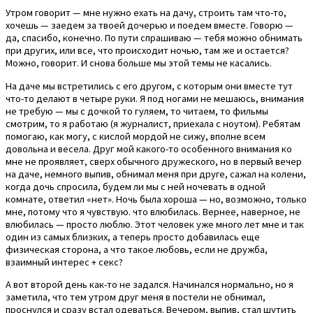
Утром говорит — мне нужно ехать на дачу, строить там что-то,
хочешь — заедем за твоей дочерью и поедем вместе. Говорю —
да, спасибо, конечно. По пути спрашиваю — тебя можно обнимать
при других, или все, что происходит ночью, там же и остается?
Можно, говорит. И снова больше мы этой темы не касались.
На даче мы встретились с его другом, с которым они вместе тут
что-то делают в четыре руки. Я под ногами не мешаюсь, внимания
не требую — мы с дочкой то гуляем, то читаем, то фильмы
смотрим, то я работаю (я журналист, приехала с ноутом). Ребятам
помогаю, как могу, с кислой мордой не сижу, вполне всем
довольна и весела. Друг мой какого-то особенного внимания ко
мне не проявляет, сверх обычного дружеского, но в первый вечер
на даче, немного выпив, обнимал меня при друге, сажал на колени,
когда дочь спросила, будем ли мы с ней ночевать в одной
комнате, ответил «нет». Ночь была хороша — но, возможно, только
мне, потому что я чувствую. что влюбилась. Вернее, наверное, не
влюбилась — просто люблю. Этот человек уже много лет мне и так
один из самых близких, а теперь просто добавилась еще
физическая сторона, а что такое любовь, если не дружба,
взаимный интерес + секс?
А вот второй день как-то не задался. Начинался нормально, но я
заметила, что тем утром друг меня в постели не обнимал,
проснулся и сразу встал одеваться. Вечером, выпив, стал шутить