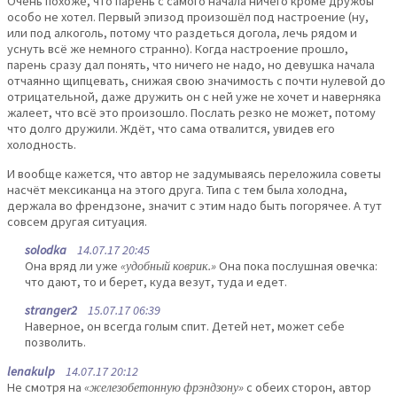
Очень похоже, что парень с самого начала ничего кроме дружбы
особо не хотел. Первый эпизод произошёл под настроение (ну,
или под алкоголь, потому что раздеться догола, лечь рядом и
уснуть всё же немного странно). Когда настроение прошло,
парень сразу дал понять, что ничего не надо, но девушка начала
отчаянно щипцевать, снижая свою значимость с почти нулевой до
отрицательной, даже дружить он с ней уже не хочет и наверняка
жалеет, что всё это произошло. Послать резко не может, потому
что долго дружили. Ждёт, что сама отвалится, увидев его
холодность.
И вообще кажется, что автор не задумываясь переложила советы
насчёт мексиканца на этого друга. Типа с тем была холодна,
держала во френдзоне, значит с этим надо быть погорячее. А тут
совсем другая ситуация.
solodka
14.07.17 20:45
Она вряд ли уже
«удобный коврик.»
Она пока послушная овечка:
что дают, то и берет, куда везут, туда и едет.
stranger2
15.07.17 06:39
Наверное, он всегда голым спит. Детей нет, может себе
позволить.
lenakulp
14.07.17 20:12
Не смотря на
«железобетонную фрэндзону»
с обеих сторон, автор