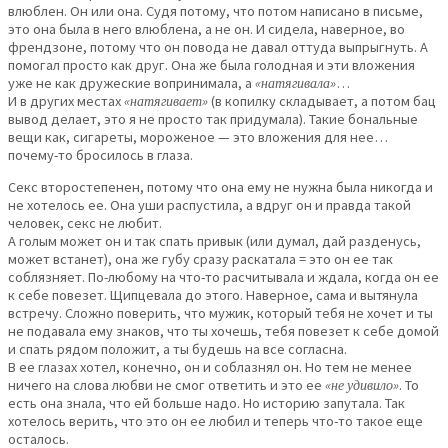
влюблен. Он или она. Судя потому, что потом написано в письме,
это она была в него влюблена, а не он. И сидела, наверное, во
френдзоне, потому что он повода не давал оттуда выпрыгнуть. А
помогал просто как друг. Она же была голодная и эти вложения
уже не как дружеские вопринимала, а
«натягивала»
…
И в других местах
«натягивает»
(в копилку складывает, а потом бац
вывод делает, это я не просто так придумала). Такие бональные
вещи как, сигареты, мороженое — это вложения для нее…
почему-то бросилось в глаза.
Секс второстепенен, потому что она ему не нужна была никогда и
не хотелось ее. Она уши распустила, а вдруг он и правда такой
человек, секс не любит.
А голым может он и так спать привык (или думал, дай разденусь,
может встанет), она же губу сразу раскатала = это он ее так
соблязняет. По-любому на что-то расчитывала и ждала, когда он ее
к себе повезет. Щипцевала до этого. Наверное, сама и вытянула
встречу. Сложно поверить, что мужик, который тебя не хочет и ты
не подавала ему знаков, что ты хочешь, тебя повезет к себе домой
и спать рядом положит, а ты будешь на все согласна.
В ее глазах хотел, конечно, он и соблазнял он. Но тем не менее
ничего на слова любви не смог ответить и это ее
«не удивило»
. То
есть она знала, что ей больше надо. Но историю запутала. Так
хотелось верить, что это он ее любил и теперь что-то такое еще
осталось.