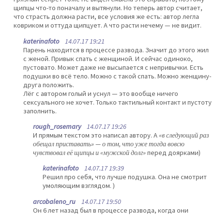
щипцы что-то поначалу и вытянули. Но теперь автор считает,
что страсть должна расти, все условия же есть: автор легла
ковриком и оттуда щипцует. А что расти нечему — не видит.
katerinafoto
14.07.17 19:21
Парень находится в процессе развода. Значит до этого жил
с женой. Привык спать с женщиной. И сейчас одиноко,
пустовато. Может даже не высыпается с непривычки. Есть
подушки во всё тело. Можно с такой спать. Можно женщину-
друга положить.
Лёг с автором голый и уснул — это вообще ничего
сексуального не хочет. Только тактильный контакт и пустоту
заполнить.
rough_rosemary
14.07.17 19:26
И прямым текстом это написал автору. А
«в следующий раз
обещал приставать» — о том, что уже тогда вовсю
чувствовал её щипцы и «мужской долг»
перед доярками)
katerinafoto
14.07.17 19:39
Решил про себя, что лучше подушка. Она не смотрит
умоляющим взглядом. )
arcobaleno_ru
14.07.17 19:50
Он 6 лет назад был в процессе развода, когда они