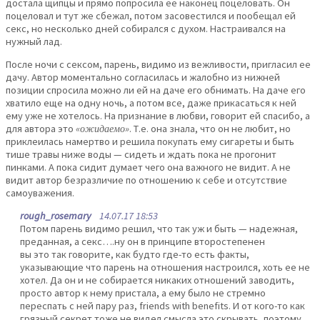
достала щипцы и прямо попросила ее наконец поцеловать. Он
поцеловал и тут же сбежал, потом засовестился и пообещал ей
секс, но несколько дней собирался с духом. Настраивался на
нужный лад.
После ночи с сексом, парень, видимо из вежливости, пригласил ее
дачу. Автор моментально согласилась и жалобно из нижней
позиции спросила можно ли ей на даче его обнимать. На даче его
хватило еще на одну ночь, а потом все, даже прикасаться к ней
ему уже не хотелось. На признание в любви, говорит ей спасибо, а
для автора это
«ожидаемо»
. Т.е. она знала, что он не любит, но
приклеилась намертво и решила покупать ему сигареты и быть
тише травы ниже воды — сидеть и ждать пока не прогонит
пинками. А пока сидит думает чего она важного не видит. А не
видит автор безразличие по отношению к себе и отсутствие
самоуважения.
rough_rosemary
14.07.17 18:53
Потом парень видимо решил, что так уж и быть — надежная,
преданная, а секс….ну он в принципе второстепенен
вы это так говорите, как будто где-то есть факты,
указывающие что парень на отношения настроился, хоть ее не
хотел. Да он и не собирается никаких отношений заводить,
просто автор к нему пристала, а ему было не стремно
переспать с ней пару раз, friends with benefits. И от кого-то как
грязный секрет тоже не видел смысла это скрывать, поэтому