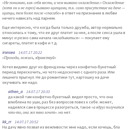
«Не понимаю, как себя вести, и чем вызвано охлаждение.» Охлаждение
(хотя он и не горел) вызвано щипцами, т.к. само присутствие на даче —
щипцы, тем более после «спасибо»
в ответ на признание в любви
нечего нависать над парнем.
Еще интересно, что когда была только дружба, автор нормально
относилась к тому, что ее друг платит за нее, а после секса ушла в
минус и резко сама начала
«вкладываться»
— покупает ему
сигареты, платит в кафе и т.д.
ironsea
14.07.17 20:22
«Проходи, ложись, здравствуй»
Хотел видимо друг из френдзоны через конфетно-букетный
период перескочить, но чото недоскочил с одного раза. Или
лишнего прыгнул. Не до романтики тут, картошку на даче
окучивать же надо.
athen_a
14.07.17 20:33
да какой там конфетно-букетный. видел просто, что она
влюблена по уши, раз без вопросов повез к себе. может,
надеялся сам в процессе разогреться, такое
«а вдруг получится
что-то, она же явно хочет»
. но нет.
kk_rr
14.07.17 20:52
На дачу явно позвал из вежливости: мне надо, если хочешь, бла