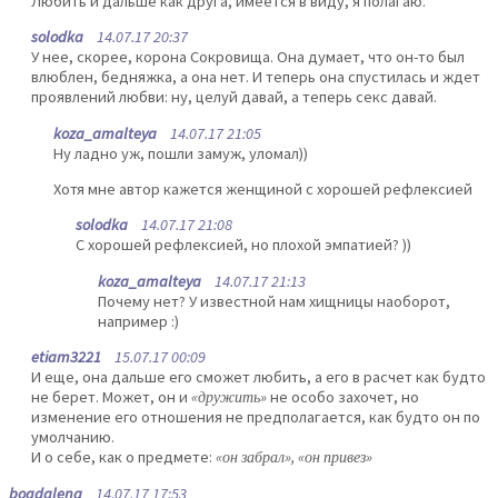
Любить и дальше как друга, имеется в виду, я полагаю.
solodka
14.07.17 20:37
У нее, скорее, корона Сокровища. Она думает, что он-то был
влюблен, бедняжка, а она нет. И теперь она спустилась и ждет
проявлений любви: ну, целуй давай, а теперь секс давай.
koza_amalteya
14.07.17 21:05
Ну ладно уж, пошли замуж, уломал))
Хотя мне автор кажется женщиной с хорошей рефлексией
solodka
14.07.17 21:08
С хорошей рефлексией, но плохой эмпатией? ))
koza_amalteya
14.07.17 21:13
Почему нет? У известной нам хищницы наоборот,
например :)
etiam3221
15.07.17 00:09
И еще, она дальше его сможет любить, а его в расчет как будто
не берет. Может, он и
«дружить»
не особо захочет, но
изменение его отношения не предполагается, как будто он по
умолчанию.
И о себе, как о предмете:
«он забрал», «он привез»
bogdalena
14.07.17 17:53