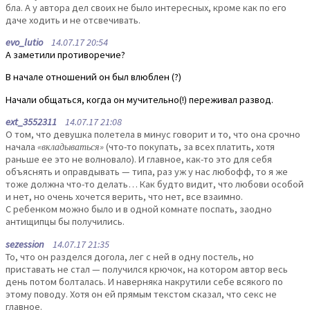
бла. А у автора дел своих не было интересных, кроме как по его
даче ходить и не отсвечивать.
evo_lutio
14.07.17 20:54
А заметили противоречие?
В начале отношений он был влюблен (?)
Начали общаться, когда он мучительно(!) переживал развод.
ext_3552311
14.07.17 21:08
О том, что девушка полетела в минус говорит и то, что она срочно
начала
«вкладываться»
(что-то покупать, за всех платить, хотя
раньше ее это не волновало). И главное, как-то это для себя
объяснять и оправдывать — типа, раз уж у нас любофф, то я же
тоже должна что-то делать… Как будто видит, что любови особой
и нет, но очень хочется верить, что нет, все взаимно.
С ребенком можно было и в одной комнате поспать, заодно
антищипцы бы получились.
sezession
14.07.17 21:35
То, что он разделся догола, лег с ней в одну постель, но
приставать не стал — получился крючок, на котором автор весь
день потом болталась. И наверняка накрутили себе всякого по
этому поводу. Хотя он ей прямым текстом сказал, что секс не
главное.