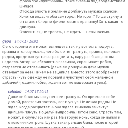
фраза про
«приставать»
, тоже сказана под воздействием
щипцов.
Отсюда злость и желание долбануть мужика скалкой.
Хочется ведь, чтобы сам горел. Не горит? Тогда стукну и
он станет бледно-фиолетовым в крапинку! Хоть какая-то
движуха.
Отлепиться, не трогать, не ждать — невыносимо.
gepa
14.07.17 18:02
С его стороны это может выглядеть так: ну вот есть подруга,
пришла в голову мысль, чего бы ее не трахнуть, привез, полежал
рядом, вроде кактус начал расцветать, пару раз было, потом
надоело. Автор же абсолютно пассивна, спрашивает робко,
старается не отсвечивать (даже ее дочери на даче мужик
отвечает за нее). Ничем не зацепила. Вместо этого воображает
страсть (чуть одежду не порвал) и чувствует себя желанной
добычей (годами любил, ждал и вот не выдержал и увез).
solodka
14.07.17 20:41
Даже не было мысли у него ее трахнуть. Он приехал к себе
домой, расстелил постель, лег и уснул. Не лежал рядом. Не
ждал, когда расцветет. А она ждала. И начала за кактус
щипцами тянуть. Поцелуй выпросила. Потом секс. Страсть там,
может, и случилась как раз. На вторую ночь, когда он выпил и
отключил контроль. Шутка такая раньше была: после второй
рюмки всякая девушка кажется красивой.