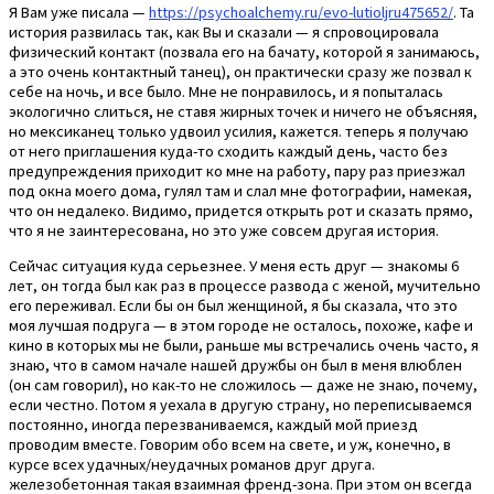
Я Вам уже писала —
https://psychoalchemy.ru/evo-lutioljru475652/
. Та
история развилась так, как Вы и сказали — я спровоцировала
физический контакт (позвала его на бачату, которой я занимаюсь,
а это очень контактный танец), он практически сразу же позвал к
себе на ночь, и все было. Мне не понравилось, и я попыталась
экологично слиться, не ставя жирных точек и ничего не объясняя,
но мексиканец только удвоил усилия, кажется. теперь я получаю
от него приглашения куда-то сходить каждый день, часто без
предупреждения приходит ко мне на работу, пару раз приезжал
под окна моего дома, гулял там и слал мне фотографии, намекая,
что он недалеко. Видимо, придется открыть рот и сказать прямо,
что я не заинтересована, но это уже совсем другая история.
Сейчас ситуация куда серьезнее. У меня есть друг — знакомы 6
лет, он тогда был как раз в процессе развода с женой, мучительно
его переживал. Если бы он был женщиной, я бы сказала, что это
моя лучшая подруга — в этом городе не осталось, похоже, кафе и
кино в которых мы не были, раньше мы встречались очень часто, я
знаю, что в самом начале нашей дружбы он был в меня влюблен
(он сам говорил), но как-то не сложилось — даже не знаю, почему,
если честно. Потом я уехала в другую страну, но переписываемся
постоянно, иногда перезваниваемся, каждый мой приезд
проводим вместе. Говорим обо всем на свете, и уж, конечно, в
курсе всех удачных/неудачных романов друг друга.
железобетонная такая взаимная френд-зона. При этом он всегда