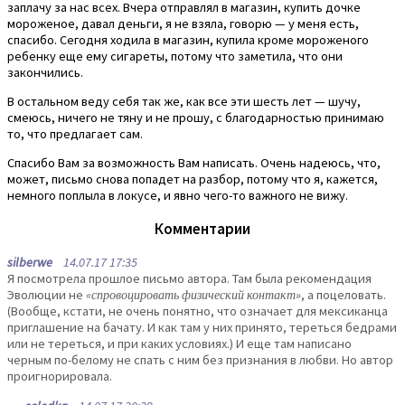
заплачу за нас всех. Вчера отправлял в магазин, купить дочке
мороженое, давал деньги, я не взяла, говорю — у меня есть,
спасибо. Сегодня ходила в магазин, купила кроме мороженого
ребенку еще ему сигареты, потому что заметила, что они
закончились.
В остальном веду себя так же, как все эти шесть лет — шучу,
смеюсь, ничего не тяну и не прошу, с благодарностью принимаю
то, что предлагает сам.
Спасибо Вам за возможность Вам написать. Очень надеюсь, что,
может, письмо снова попадет на разбор, потому что я, кажется,
немного поплыла в локусе, и явно чего-то важного не вижу.
Комментарии
silberwe
14.07.17 17:35
Я посмотрела прошлое письмо автора. Там была рекомендация
Эволюции не
«спровоцировать физический контакт»
, а поцеловать.
(Вообще, кстати, не очень понятно, что означает для мексиканца
приглашение на бачату. И как там у них принято, тереться бедрами
или не тереться, и при каких условиях.) И еще там написано
черным по-белому не спать с ним без признания в любви. Но автор
проигнорировала.