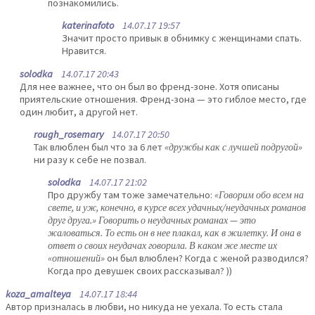
познакомились.
katerinafoto
14.07.17 19:57
Значит просто привык в обнимку с женщинами спать.
Нравится.
solodka
14.07.17 20:43
Для нее важнее, что он был во френд-зоне. Хотя описаны
приятельские отношения. Френд-зона — это гиблое место, где
один любит, а другой нет.
rough_rosemary
14.07.17 20:50
Так влюблен был что за 6 лет
«дружбы как с лучшей подругой»
ни разу к себе не позвал.
solodka
14.07.17 21:02
Про дружбу там тоже замечательно:
«Говорим обо всем на
свете, и уж, конечно, в курсе всех удачных/неудачных романов
друг друга.» Говорить о неудачных романах — это
жаловаться. То есть он в нее плакал, как в жилетку. И она в
ответ о своих неудачах говорила. В каком же месте их
«отношений»
он был влюблен? Когда с женой разводился?
Когда про девушек своих рассказывал? ))
koza_amalteya
14.07.17 18:44
Автор призналась в любви, но никуда не уехала. То есть стала