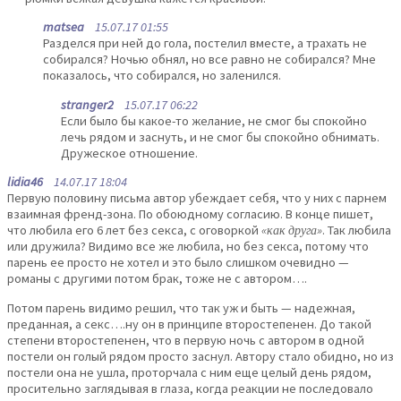
matsea
15.07.17 01:55
Разделся при ней до гола, постелил вместе, а трахать не
собирался? Ночью обнял, но все равно не собирался? Мне
показалось, что собирался, но заленился.
stranger2
15.07.17 06:22
Если было бы какое-то желание, не смог бы спокойно
лечь рядом и заснуть, и не смог бы спокойно обнимать.
Дружеское отношение.
lidia46
14.07.17 18:04
Первую половину письма автор убеждает себя, что у них с парнем
взаимная френд-зона. По обоюдному согласию. В конце пишет,
что любила его 6 лет без секса, с оговоркой
«как друга»
. Так любила
или дружила? Видимо все же любила, но без секса, потому что
парень ее просто не хотел и это было слишком очевидно —
романы с другими потом брак, тоже не с автором….
Потом парень видимо решил, что так уж и быть — надежная,
преданная, а секс….ну он в принципе второстепенен. До такой
степени второстепенен, что в первую ночь с автором в одной
постели он голый рядом просто заснул. Автору стало обидно, но из
постели она не ушла, проторчала с ним еще целый день рядом,
просительно заглядывая в глаза, когда реакции не последовало