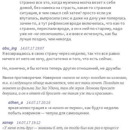
странно все это, когда мужчина молча везет к себе
домой, без намека на страсть, какая-то странная
ситуация, в чем смысл сей затеи? просто если уж
впуталась, выпросила секс и даже на дачу уже поперлась
зачем-то, а тут рефлексия вроде включилась, что как-то
странно, переспали вроде, а он к ней по-старому, надо
уже не
«не отсвечивать»
, а и вовсе исчезнуть, как бы
лучше поздно, чем никогда.
abu_ing
14.07.17 19:07
Я возвращаюсь в свою страну через неделю, так что все равно
ничего от него не хочу, достаточно и того, что есть сейчас.
Но, конечно, я бы хотела теперь других отношений, не дружбы.
Явное противоречие. Наверное
«ничего не хочу» походит на иллюзию,
т.к. в следующем обзаце выясняется, что все таки хочет. Походит на
момент из фильма Зиг Заг Удачи, там где героя Леонова бросает
девушка, а он в ответ ей бросает «не такая уж ты и красивая»
.
athen_a
14.07.17 20:18
яркая иллюстрация к
«я ничего не теряю»
, как будто неделю
побыть ковриком — чепуха для самооценки.
xanep
14.07.17 19:12
«У меня есть друг — знакомы 6 лет, он тогда был как раз в процессе