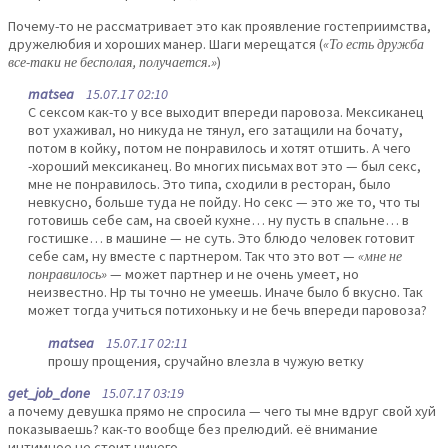
Почему-то не рассматривает это как проявление гостеприимства,
дружелюбия и хороших манер. Шаги мерещатся (
«То есть дружба
все-таки не бесполая, получается.»
)
matsea
15.07.17 02:10
С сексом как-то у все выходит впереди паровоза. Мексиканец
вот ухаживал, но никуда не тянул, его затащили на бочату,
потом в койку, потом не понравилось и хотят отшить. А чего
-хороший мексиканец. Во многих письмах вот это — был секс,
мне не понравилось. Это типа, сходили в ресторан, было
невкусно, больше туда не пойду. Но секс — это же то, что ты
готовишь себе сам, на своей кухне… ну пусть в спальне… в
гостишке… в машине — не суть. Это блюдо человек готовит
себе сам, ну вместе с партнером. Так что это вот —
«мне не
понравилось»
— может партнер и не очень умеет, но
неизвестно. Нр ты точно не умеешь. Иначе было б вкусно. Так
может тогда учиться потихоньку и не бечь впереди паровоза?
matsea
15.07.17 02:11
прошу прощения, сручайно влезла в чужую ветку
get_job_done
15.07.17 03:19
а почему девушка прямо не спросила — чего ты мне вдруг свой хуй
показываешь? как-то вообще без прелюдий. её внимание
интимное не стоит ничего.