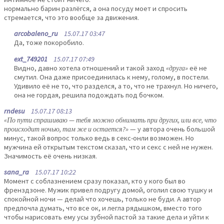
нормально барин разлёгся, а она посуду моет и спросить
стремается, что это вообще за движения.
arcobaleno_ru
15.07.17 03:47
Да, тоже покоробило.
ext_749201
15.07.17 07:49
Видно, давно хотела отношений и такой заход
«друга»
её не
смутил. Она даже присоединилась к нему, голому, в постели.
Удивило её не то, что разделся, а то, что не трахнул. Но ничего,
она не гордая, решила подождать под бочком.
rndesu
15.07.17 08:13
«По пути спрашиваю — тебя можно обнимать при других, или все, что
происходит ночью, там же и остается?»
— у автора очень большой
минус, такой вопрос только ведь в секс-онли возможен. Но
мужчина ей открытым текстом сказал, что и секс с ней не нужен.
Значимость её очень низкая.
sana_ra
15.07.17 10:22
Момент с соблазнением сразу показал, кто у кого был во
френздзоне. Мужик привел подругу домой, оголил свою тушку и
спокойной ночи — делай что хочешь, только не буди. А автор
предпочла думать, что все ок, и легла рядышком, вместо того
чтобы нарисовать ему усы зубной пастой за такие дела и уйти к