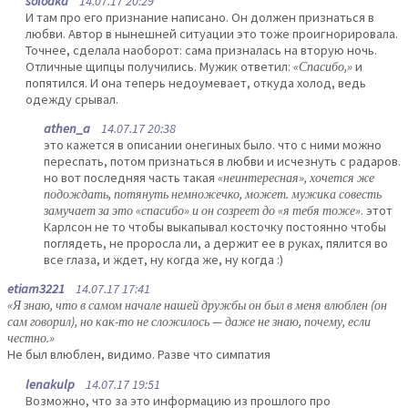
solodka
14.07.17 20:29
И там про его признание написано. Он должен признаться в
любви. Автор в нынешней ситуации это тоже проигнорировала.
Точнее, сделала наоборот: сама призналась на вторую ночь.
Отличные щипцы получились. Мужик ответил:
«Спасибо,»
и
попятился. И она теперь недоумевает, откуда холод, ведь
одежду срывал.
athen_a
14.07.17 20:38
это кажется в описании онегиных было. что с ними можно
переспать, потом признаться в любви и исчезнуть с радаров.
но вот последняя часть такая
«неинтересная», хочется же
подождать, потянуть немножечко, может. мужика совесть
замучает за это «спасибо» и он созреет до «я тебя тоже»
. этот
Карлсон не то чтобы выкапывал косточку постоянно чтобы
поглядеть, не проросла ли, а держит ее в руках, пялится во
все глаза, и ждет, ну когда же, ну когда :)
etiam3221
14.07.17 17:41
«Я знаю, что в самом начале нашей дружбы он был в меня влюблен (он
сам говорил), но как-то не сложилось — даже не знаю, почему, если
честно.»
Не был влюблен, видимо. Разве что симпатия
lenakulp
14.07.17 19:51
Возможно, что за это информацию из прошлого про