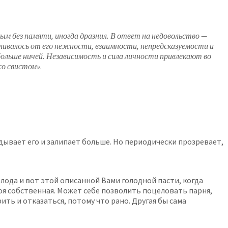
ным без памяти, иногда дразнил. В ответ на недовольство —
силивалось от его нежности, взаимности, непредсказуемости и
больше ничей. Независимость и сила личности привлекают во
«со свистом»
.
вдывает его и залипает больше. Но периодически прозревает,
олода и вот этой описанной Вами голодной пасти, когда
воя собственная. Может себе позволить поцеловать парня,
ить и отказаться, потому что рано. Другая бы сама