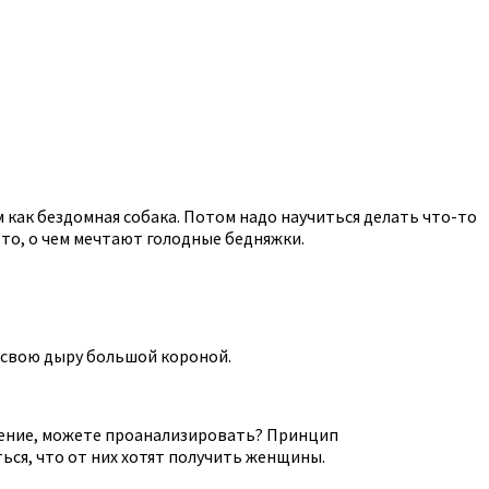
 как бездомная собака. Потом надо научиться делать что-то
 то, о чем мечтают голодные бедняжки.
в свою дыру большой короной.
ечение, можете проанализировать? Принцип
ься, что от них хотят получить женщины.