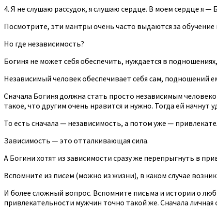
4. Я не слушаю рассудок, я слушаю сердце. В моем сердце я — 
Посмотрите, эти мантры очень часто выдаются за обучение
Но где независимость?
Богиня не может себя обеспечить, нуждается в подношениях
Независимый человек обеспечивает себя сам, подношений ем
Сначала Богиня должна стать просто независимым человеком
такое, что другим очень нравится и нужно. Тогда ей начнут 
То есть сначала — независимость, а потом уже — привлекат
Зависимость — это отталкивающая сила.
А Богини хотят из зависимости сразу же перепрыгнуть в при
Вспомните из писем (можно из жизни), в каком случае возн
И более сложный вопрос. Вспомните письма и истории о лю
привлекательности мужчин точно такой же. Сначала личная с