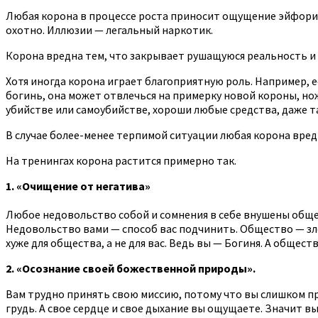
Любая корона в процессе роста приносит ощущение эйфори
охотно. Иллюзии — легальный наркотик.
Корона вредна тем, что закрывает рушащуюся реальность и
Хотя иногда корона играет благоприятную роль. Например, 
богинь, она может отвлечься на примерку новой короны, нож
убийстве или самоубийстве, хороши любые средства, даже т
В случае более-менее терпимой ситуации любая корона вред
На тренингах корона растится примерно так.
1. «Очищение от негатива»
Любое недовольство собой и сомнения в себе внушены общес
Недовольство вами — способ вас подчинить. Общество — зло.
хуже для общества, а не для вас. Ведь вы — Богиня. А общест
2. «Осознание своей божественной природы».
Вам трудно принять свою миссию, потому что вы слишком при
грудь. А свое сердце и свое дыхание вы ощущаете. Значит вы