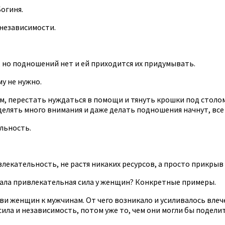
Богиня.
 независимости.
, но подношений нет и ей приходится их придумывать.
у не нужно.
, перестать нуждаться в помощи и тянуть крошки под столом
уделять много внимания и даже делать подношения начнут, все
ельность.
влекательность, не растя никаких ресурсов, а просто прикры
икала привлекательная сила у женщин? Конкретные примеры.
бви женщин к мужчинам. От чего возникало и усиливалось вл
ила и независимость, потом уже то, чем они могли бы поделит