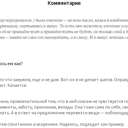
Комментарии
 перегревался» ) было озвучено — нежно писал, казался влюблен
тормошила, скатываясь в минус. То есть мне кажется, влечение у
 ей не принадлежит и принадлежать не будет, он только свой и 
на — никто не смог его захомутать, а я смогу. И в минус летишь 
ось ею как?
о что замужем, еще и не даю. Вот он и не делает шагов. Опра
ют. Качается.
ень привлекательной тем, что в ней совсем не чувствуется г
менты, заботу, признания, вклады. Она тоже сама по себе, с
елать. А в ответ на предложение перевезти вещи — поблагодар
тем спонтанное и искреннее. Надеюсь, подходит как пример.