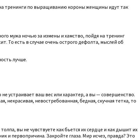
у на тренинги по выращиванию короны женщины идут так
ого мужа ночью за измены и хамство, пойдя на тренинг
ит. То есть в случае очень острого дефолта, мыслей об
ость лучше.
не устраивает ваш вес или характер, а вы — совершенство.
я, некрасивая, невостребованная, бедная, скучная тетка, то
олпа, вы не чувствуете как бьется их сердце и как дышит их
ник и первопричина. Закройте глаза. Мир исчез, правда? Это