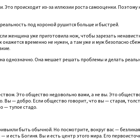
и. Это происходит из-за иллюзии роста самооценки. Поэтом
 реальность под короной рушится больше и быстрей.
если женщина уже приготовила нож, чтобы зарезать ненавистн
 окажется временно не нужен, а там уже и муж безопасно сбеж
акие.
на однозначно. Она мешает решать проблемы и делать реальн
твом. Это общество недовольно вами, а не вы. Это общество 
 Вы — добро. Если общество говорит, что вы — старая, толста
во — тупое стадо.
выкли быть обычной. Но посмотрите, вокруг вас — безликая т
 — и есть Богиня. Вы и есть центр этого мира. Его первоисточ