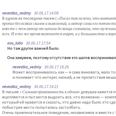
nevestka_vedmy
30.06.17 14:08
В одном из последних писем (
«Писал так нежно, что компьютер
пропал без всяких скалок и выяснений, и автор сама его потом 
вместе с тем автор от начала до конца сознавала, что мужчина
всех. И в то же время включается азарт, а у большинства и коро
evo_lutio
30.06.17 17:54
Но там другое важней было.
Она замужем, поэтому отсутствие его шагов воспринимал
nevestka_vedmy
30.06.17 18:26
Может воспринималось как — я сама виновата, мало тог
и понимает что интерес низкий, а не препятствия меша
nevestka_vedmy
30.06.17 14:21
В письме
» Сильная привязанность к обоим»
девушка кажется оч
вцепляются и пытаются выдоить все, что возможно — компли
который ей нравится и сказать, что давно надо было это сд
побыстрее место попыталась застолбить.
Очень привлекательное поведение, независимое и вместе с 