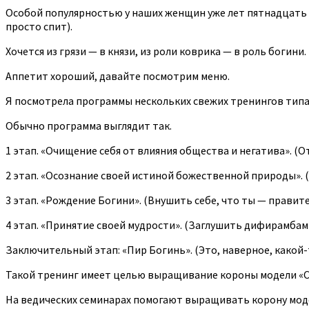
Особой популярностью у наших женщин уже лет пятнадцать по
просто спит).
Хочется из грязи — в князи, из роли коврика — в роль богини.
Аппетит хороший, давайте посмотрим меню.
Я посмотрела программы нескольких свежих тренингов типа 
Обычно программа выглядит так.
1 этап. «Очищение себя от влияния общества и негатива». (
2 этап. «Осознание своей истиной божественной природы». 
3 этап. «Рождение Богини». (Внушить себе, что ты — прави
4 этап. «Принятие своей мудрости». (Заглушить дифирамбами
Заключительный этап: «Пир Богинь». (Это, наверное, какой-
Такой тренинг имеет целью выращивание короны модели «
На ведических семинарах помогают выращивать корону моде