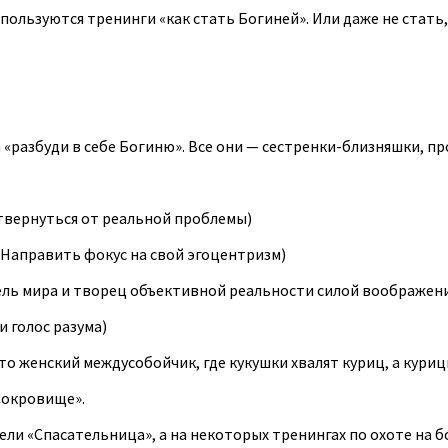
льзуются тренинги «как стать Богиней». Или даже не стать, а
«разбуди в себе Богиню». Все они — сестренки-близняшки, пр
Отвернуться от реальной проблемы)
(Направить фокус на свой эгоцентризм)
тель мира и творец объективной реальности силой воображен
 голос разума)
то женский междусобойчик, где кукушки хвалят куриц, а куриц
Сокровище».
ли «Спасательница», а на некоторых тренингах по охоте на 