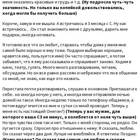
меня оказались красивые и грудь и т.д.
(Ну подросла чуть-чуть
значимость. Но только вы копейкой довольствовались,
когда могли бы получить больше)
Короче, замуж я не вышла. А встречаюсь я 3 месяца с С. Ну как
встречаюсь…Он стал знакомить меня с друзьями, дарить мне
подарки, иногда ночевать.
Я готовлю все что он любит, стараюсь чтобы дома у меня мне
самой было хорошо и ему тоже. Подарки выбираю хорошие,
нравятся ему, пользуется ими) Он часто спрашивает, а потом
забывает, что я ему рассказывала и спрашивает заново. Ходим в
кино, театр, гулять. Много-много разговариваем, читаем,
обсуждаем. Но он все равно рассеян и небрежен что ли в общении
со мной, не знаю, как еще это назвать.
Перестала почти разговаривать, слушаю в основном. Приглашал и к
себе.. но иногда ночую у него, а иногда меня отправляли ночью
домой на такси. Иногда неделю только по телефону общаемся, а
потом вдруг мчится ко мне и сутки со мной проводит. Теперь у
меня есть настоящий Онегин?)
(Теперь у вас мужик, для
которого ваша СЗ не минус, а колеблется от ноля чуть выше)
Но про чувства слов так и нет. Только с моей стороны, но редко. Он
пугается сразу. Спросил про отношение к нему: Я сказала, люблю.
Он сказал через два дня: Лучше не влюбляйся. Я ответила: Поздно.
(Кому поздно? Он сказал тем самым «не люблю и скорее