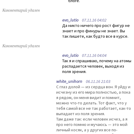
блоге.
Комментарий удален
evo_lutio
07.11.16 04:02
Да никто ничего про рост фигур не
знает и про финуры не знает. Вы
так пишете, как будто все в курсе.
Комментарий удален
evo_lutio
07.11.16 04:04
Так я и спрашиваю, почему на атомы
распадается человек, выходя из
поля зрения.
white_unihorn
06.11.16 21:03
С глаз долой — из сердца вон. Я уйду и
исчезну из его мира полностью, а пока
я рядом, он меня видит и помнит,
можно что-то делать. Тот факт, что у
тебя самой все не так работает, как-то
выпадает из поля зрения.
Там даже так: если человек исчез, а я
про него помню и мучаюсь — это мой
личный косяк, а у других все по-