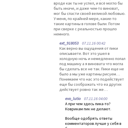
вроде как ты не успел, и всё могло бы
быть иначе, и даже чем-то виноват,
мог бы спасти своей великой любовью.
У меня, по крайней мере, какие-то
такие картины в голове были. Потом
при сверке с реальностью прошло
немного.
ext_918053
07.11.16 00:42
Как верно вы ощущения от пики
описываете. Вот это ушел в
холодную ночь и немедленно попал
под машину а я виновата что могла
бы сделать все не так. Пики еще не
было а мы уже картины рисуем…
Понимаем что нас это подействует
еще бы соображать что еа других
действует ровно так же…
evo_lutio
07.11.16 04:00
А при чем здесь пика-то?
Коврикам пик не делают.
Вообще одобрять ответы
комментаторов лучше у себя в