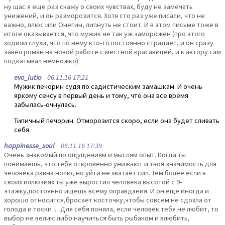
ну щас я еще раз скажу о своих чувствах, буду не замечать
унижений, и он разморозится. Хотя сто раз уже писали, что не
важно, плюс или Онегин, липнуть не стоит. И в этом письме тоже в
итоге оказывается, что мужик не так уж заморожен (про этого
ходили слухи, что по нему кто-то постоянно страдает, и он сразу
завел роман на новой работе с местной красавицей, и к автору сам
подкатывал немножко).
evo_lutio
06.11.16 17:21
Мужик печорин судя по садистическим замашкам. И очень
яркому сексу в первый день и тому, что она все время
забылась-очнулась.
Типичный печорин. Отморозится скоро, если она будет сливать
себя.
happinesse_soul
06.11.16 17:39
Очень знакомый по ощущениям и мыслям опыт. Когда ты
понимаешь, что тебя откровенно унижают и твоя значимость для
человека равна нолю, но уйти не хватает сил. Тем более если в
своих иллюзиях ты уже выростил человека высотой с 9-
этажку,постоянно ищешь всему оправдания. И он еще иногда и
хорошо относится,бросает косточку,чтобы совсем не сдохла от
голода и тоски… Для себя поняла, если человек тебя не любит, то
выбор не велик: либо научиться быть рыбаком и влюбить,