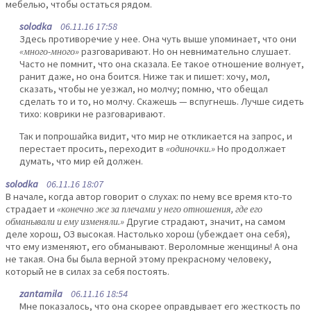
мебелью, чтобы остаться рядом.
solodka
06.11.16 17:58
Здесь противоречие у нее. Она чуть выше упоминает, что они
«много-много»
разговаривают. Но он невнимательно слушает.
Часто не помнит, что она сказала. Ее такое отношение волнует,
ранит даже, но она боится. Ниже так и пишет: хочу, мол,
сказать, чтобы не уезжал, но молчу; помню, что обещал
сделать то и то, но молчу. Скажешь — вспугнешь. Лучше сидеть
тихо: коврики не разговаривают.
Так и попрошайка видит, что мир не откликается на запрос, и
перестает просить, переходит в
«одиночки.»
Но продолжает
думать, что мир ей должен.
solodka
06.11.16 18:07
В начале, когда автор говорит о слухах: по нему все время кто-то
страдает и
«конечно же за плечами у него отношения, где его
обманывали и ему изменяли.»
Другие страдают, значит, на самом
деле хорош, ОЗ высокая. Настолько хорош (убеждает она себя),
что ему изменяют, его обманывают. Вероломные женщины! А она
не такая. Она бы была верной этому прекрасному человеку,
который не в силах за себя постоять.
zantamila
06.11.16 18:54
Мне показалось, что она скорее оправдывает его жесткость по