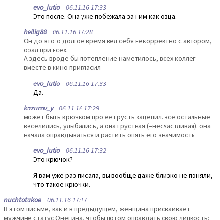
evo_lutio
06.11.16 17:33
Это после. Она уже побежала за ним как овца.
heilig88
06.11.16 17:28
Он до этого долгое время вел себя некорректно с автором,
орал при всех.
А здесь вроде бы потепление наметилось, всех коллег
вместе в кино пригласил
evo_lutio
06.11.16 17:33
Да.
kazurov_y
06.11.16 17:29
может быть крючком про ее грусть зацепил. все остальные
веселились, улыбались, а она грустная (=несчастливая). она
начала оправдываться и растить опять его значимость
evo_lutio
06.11.16 17:32
Это крючок?
Я вам уже раз писала, вы вообще даже близко не поняли,
что такое крючки.
nuchtotakoe
06.11.16 17:17
В этом письме, как и в предыдущем, женщина присваивает
мужчине статус Онегина, чтобы потом оправдать свою липкость: