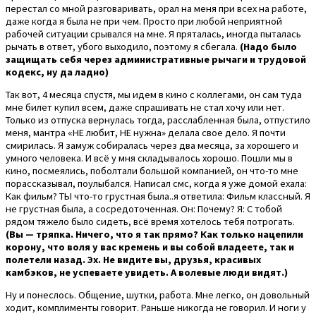
перестал со мной разговаривать, орал на меня при всех на работе,
даже когда я была не при чем. Просто при любой неприятной
рабочей ситуации срывался на мне. Я пряталась, иногда пыталась
рычать в ответ, убого выходило, поэтому я сбегала.
(Надо было
защищать себя через административные рычаги и трудовой
кодекс, ну да ладно)
Так вот, 4 месяца спустя, мы идем в кино с коллегами, он сам туда
мне билет купил всем, даже спрашивать не стал хочу или нет.
Только из отпуска вернулась тогда, расслабленная была, отпустило
меня, мантра «НЕ любит, НЕ нужна» делала свое дело. Я почти
смирилась. Я замуж собиралась через два месяца, за хорошего и
умного человека. И всё у мня складывалось хорошо. Пошли мы в
кино, посмеялись, поболтали большой компанией, он что-то мне
порассказывал, поулыбался. Написал смс, когда я уже домой ехала:
Как фильм? ТЫ что-то грустная была..я ответила: Фильм классный. Я
не грустная была, а сосредоточенная. Он: Почему? Я: С тобой
рядом тяжело было сидеть, всё время хотелось тебя потрогать.
(Вы — тряпка. Ничего, что я так прямо? Как только нацепили
корону, что воля у вас кремень и вы собой владеете, так и
полетели назад. Эх. Не видите вы, друзья, красивых
камбэков, не успеваете увидеть. А волевые люди видят.)
Ну и понеслось. Общение, шутки, работа. Мне легко, он довольный
ходит, комплименты говорит. Раньше никогда не говорил. И ноги у