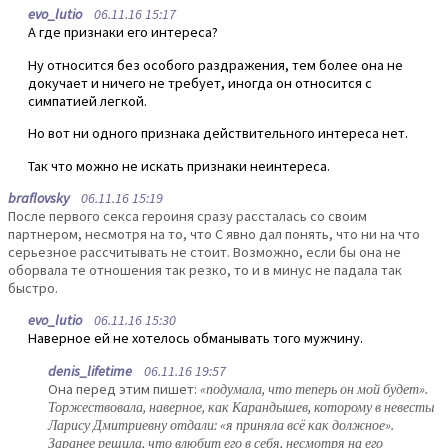
evo_lutio
06.11.16 15:17
А где признаки его интереса?
Ну относится без особого раздражения, тем более она не
докучает и ничего не требует, иногда он относится с
симпатией легкой.
Но вот ни одного признака действительного интереса нет.
Так что можно не искать признаки неинтереса.
braflovsky
06.11.16 15:19
После первого секса героиня сразу рассталась со своим
партнером, несмотря на то, что С явно дал понять, что ни на что
серьезное рассчитывать не стоит. Возможно, если бы она не
оборвала те отношения так резко, то и в минус не падала так
быстро.
evo_lutio
06.11.16 15:30
Наверное ей не хотелось обманывать того мужчину.
denis_lifetime
06.11.16 19:57
Она перед этим пишет:
«подумала, что теперь он мой будет».
Торжествовала, наверное, как Карандышев, которому в невесты
Ларису Дмитриевну отдали: «я приняла всё как должное».
Заранее решила, что влюбит его в себя, несмотря на его