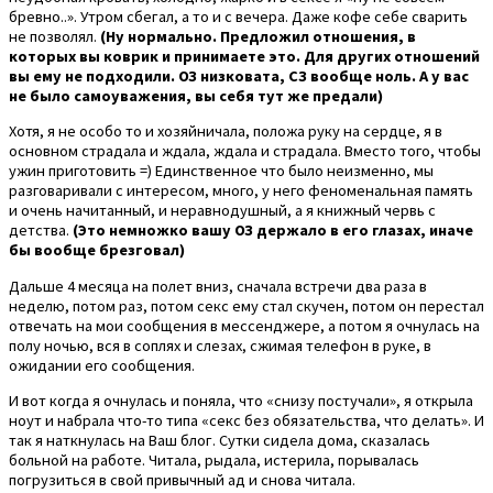
бревно..». Утром сбегал, а то и с вечера. Даже кофе себе сварить
не позволял.
(Ну нормально. Предложил отношения, в
которых вы коврик и принимаете это. Для других отношений
вы ему не подходили. ОЗ низковата, СЗ вообще ноль. А у вас
не было самоуважения, вы себя тут же предали)
Хотя, я не особо то и хозяйничала, положа руку на сердце, я в
основном страдала и ждала, ждала и страдала. Вместо того, чтобы
ужин приготовить =) Единственное что было неизменно, мы
разговаривали с интересом, много, у него феноменальная память
и очень начитанный, и неравнодушный, а я книжный червь с
детства.
(Это немножко вашу ОЗ держало в его глазах, иначе
бы вообще брезговал)
Дальше 4 месяца на полет вниз, сначала встречи два раза в
неделю, потом раз, потом секс ему стал скучен, потом он перестал
отвечать на мои сообщения в мессенджере, а потом я очнулась на
полу ночью, вся в соплях и слезах, сжимая телефон в руке, в
ожидании его сообщения.
И вот когда я очнулась и поняла, что «снизу постучали», я открыла
ноут и набрала что-то типа «секс без обязательства, что делать». И
так я наткнулась на Ваш блог. Сутки сидела дома, сказалась
больной на работе. Читала, рыдала, истерила, порывалась
погрузиться в свой привычный ад и снова читала.