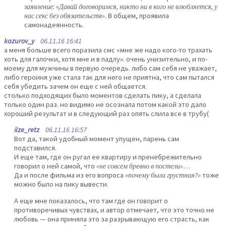
заявление: «Давай договоримся, никто ни в кого не влюбляется, у
нас секс без обязательств»
. В общем, проявила
самонадеянность.
kazurov_y
06.11.16 16:41
а меня больше всего поразила смс «мне же надо кого-то трахать
хоть для галочки, хотя мне и в падлу». очень унизительно, и по-
моему для мужчины в первую очередь. либо сам себя не уважает,
либо героиня уже стала так для него не приятна, что сам пытался
себя убедить зачем он еще с ней общается.
столько подходящих было моментов сделать пику, а сделала
только один раз. но видимо не осознала потом какой это дало
хороший результат и в следующий раз опять слила все в трубу(
ilze_retz
06.11.16 16:57
Вот да, такой удобный момент упущен, парень сам
подставился.
И еще там, где он ругал ее квартиру и пренебрежительно
говорил о ней самой, что
«не совсем бревно в постели»
…
Да и после фильма из его вопроса
«почему была грустная?»
тоже
можно было на пику вывести.
А еще мне показалось, что там где он говорит о
противоречивых чувствах, и автор отмечает, что это точно не
любовь — она приняла это за разрывающую его страсть, как