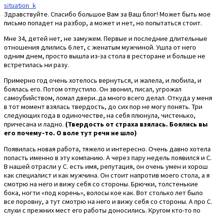
situation_k
Здравствуйте. Спасибо большое Вам за Ваш блог! Может быть мое
письмо попадет на разбор, а может и нет, но попытаться стоит.
Мне 34, детей нет, не замужем. Первые и последние длительные
отношения длились 6 лет, с женатым мужчиной. Ушла от него
одним днем, просто вышла из-за стола в ресторане и больше не
встретилась ни разу.
Примерно год очень хотелось вернуться, и жалела, и любила, и
боялась его. Потом отпустило. Он звонил, писал, угрожал
самоубийством, ломал двери..да много всего делал. Откуда у меня
в тот момент взялась твердость, до сих пор не могу понять. Три
следующих года в одиночестве, на себя плюнула, чистенько,
причесана и ладно.
(Твердость от страха взялась. Боялись вы
его почему-то. О воле тут речи не шло)
Появилась новая работа, тяжело и интересно. Очень давно хотела
попасть именно в эту компанию. А через пару недель появился и С.
В нашей отрасли у С. есть имя, репутация, он очень умен и хорош
как специалист и как мужчина. Он стоит напротив моего стола, а я
смотрю на него и вижу себя со стороны. Брючки, толстенькие
бока, ногти «под корень», волосы кое как. Вот столько лет было
все поровну, а тут смотрю на него и вижу себя со стороны. А про С.
слухи с прежних мест его работы доносились. Кругом кто-то по