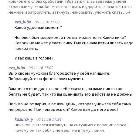
крючок его слова сработали. (Вот эти: «Ты вызываешь у меня
странные чувства. Хочется погладить и ударить, сказать что-то
нежное и затроллить, заткнуть, накормить, уложить спать…»)
evo_lutio
06.11.16 17:00
Какой удобный момент?
Человек был ковриком, о нее вытирали ноги. Какие пики?
Коврик не может делать пику. Ему сначала пятки лизать надо
прекратить.
У вас каша в голове?
evo_lutio
06.11.16 17:03
Вы о своем мужском благородстве у себя напишите.
Побравируйте на фоне плохих мужчин.
Вам никто и не даст такое себе сказать, за вами никто так
бегать не будет, так что вы оценивать его действия не должны.
Письмо не от парня, а от женщины, которая унижала себя сама
непрерывно. При чем здесь он? Какое вам до него дело?
kazurov_y
06.11.16 17:34
никакое. пытался взглянуть на ситуацию с позиции плюса,
почему он так себя с ней вел. не в тему, понял.