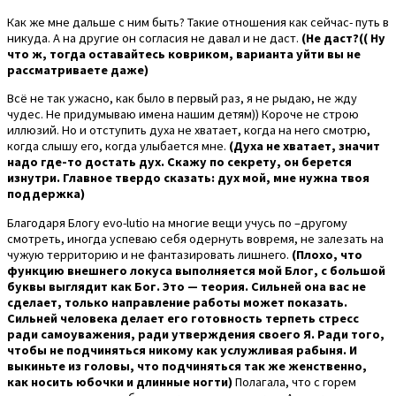
Как же мне дальше с ним быть? Такие отношения как сейчас- путь в
никуда. А на другие он согласия не давал и не даст.
(Не даст?(( Ну
что ж, тогда оставайтесь ковриком, варианта уйти вы не
рассматриваете даже)
Всё не так ужасно, как было в первый раз, я не рыдаю, не жду
чудес. Не придумываю имена нашим детям)) Короче не строю
иллюзий. Но и отступить духа не хватает, когда на него смотрю,
когда слышу его, когда улыбается мне.
(Духа не хватает, значит
надо где-то достать дух. Скажу по секрету, он берется
изнутри. Главное твердо сказать: дух мой, мне нужна твоя
поддержка)
Благодаря Блогу evo-lutio на многие вещи учусь по –другому
смотреть, иногда успеваю себя одернуть вовремя, не залезать на
чужую территорию и не фантазировать лишнего.
(Плохо, что
функцию внешнего локуса выполняется мой Блог, с большой
буквы выглядит как Бог. Это — теория. Сильней она вас не
сделает, только направление работы может показать.
Сильней человека делает его готовность терпеть стресс
ради самоуважения, ради утверждения своего Я. Ради того,
чтобы не подчиняться никому как услужливая рабыня. И
выкиньте из головы, что подчиняться так же женственно,
как носить юбочки и длинные ногти)
Полагала, что с горем