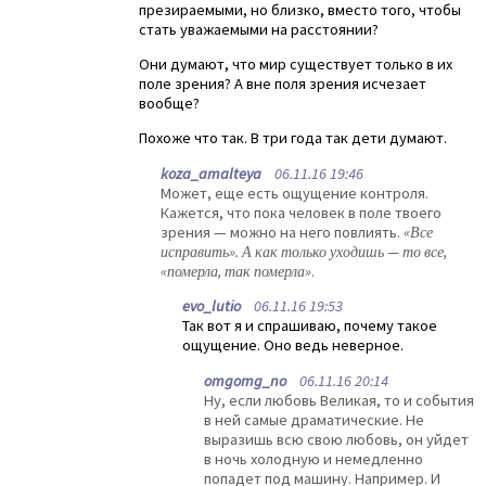
презираемыми, но близко, вместо того, чтобы
стать уважаемыми на расстоянии?
Они думают, что мир существует только в их
поле зрения? А вне поля зрения исчезает
вообще?
Похоже что так. В три года так дети думают.
koza_amalteya
06.11.16 19:46
Может, еще есть ощущение контроля.
Кажется, что пока человек в поле твоего
зрения — можно на него повлиять.
«Все
исправить». А как только уходишь — то все,
«померла, так померла»
.
evo_lutio
06.11.16 19:53
Так вот я и спрашиваю, почему такое
ощущение. Оно ведь неверное.
omgomg_no
06.11.16 20:14
Ну, если любовь Великая, то и события
в ней самые драматические. Не
выразишь всю свою любовь, он уйдет
в ночь холодную и немедленно
попадет под машину. Например. И