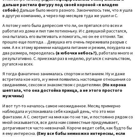
дальше растила фигуру под своей короной «я владею
собой»)
Дальше было много разного. Закончилось тем, что я ушла
в другую компанию, а через пар месяцев туда же ушел и С.
А потом у него была депрессия что ли, он прятался ото всех и
работал из дома и пил там потихоньку. И с девушкой расстался,
она пыталась его вытягивать и помогать, но он ее отгонял. Так
прошло еще полгода…Девушка его очень переживала разрыв с
ним. А я к этому времени наладила питание и режим, похудела на
два размера, переоделась
(в юбочки небось?)
, работала много и
результативно. С. приезжал раз в неделю, ругался с начальством,
ругался на всех.
Я тогда фанатично занималась спортом и питанием. Ну и даже
встретила кое кого, и у меня появились настоящие отношения со
свиданиями, сексом и знакомством с родителями.
(Но корона
шептала, что она достойна принца, а не этого простого
мужчины)
И вот тут-то началось самое неожиданное. Месяц примерно
наблюдала и успокаивала себя каждый день, что это мои
фантазии. А С. смотрит на мня как-то не так, и постоянно рядом со
мной оказывается, все дела нам совместные придумывает,
дотрагивается часто невзначай. Короче ведет себя, как будто бы
я ему интересна.
(Ему все бабы немножко интересны, если