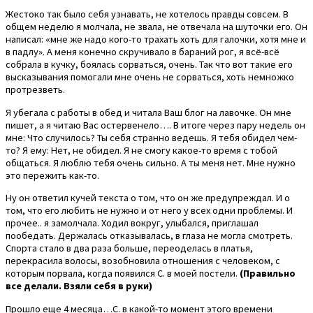
Жестоко так было себя узнавать, не хотелось правды совсем. В
общем неделю я молчала, не звала, не отвечала на шуточки его. Он
написал: «мне же надо кого-то трахать хоть для галочки, хотя мне и
в падлу». А меня конечно скручивало в бараний рог, я всё-всё
собрала в кучку, боялась сорваться, очень. Так что вот такие его
высказывания помогали мне очень не сорваться, хоть немножко
протрезветь.
Я убегала с работы в обед и читала Ваш блог на лавочке. Он мне
пишет, а я читаю Вас остервенело…. В итоге через пару недель он
мне: Что случилось? Ты себя странно ведешь. Я тебя обидел чем-
то? Я ему: Нет, не обидел. Я не смогу какое-то время с тобой
общаться. Я люблю тебя очень сильно. А ты меня нет. Мне нужно
это пережить как-то.
Ну он ответил кучей текста о том, что он же предупреждал. И о
том, что его любить не нужно и от него у всех одни проблемы. И
прочее.. я замолчала. Ходил вокруг, улыбался, приглашал
пообедать. Держалась отказывалась, в глаза не могла смотреть.
Спорта стало в два раза больше, переоделась в платья,
перекрасила волосы, возобновила отношения с человеком, с
которым порвала, когда появился С. в моей постели.
(Правильно
все делали. Взяли себя в руки)
Прошло еще 4 месяца…С. в какой-то момент этого времени