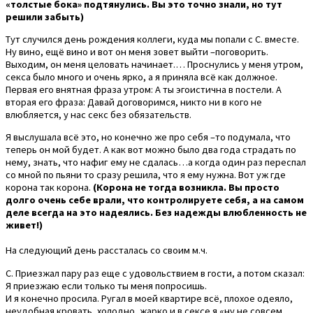
«толстые бока» подтянулись. Вы это точно знали, но тут
решили забыть)
Тут случился день рождения коллеги, куда мы попали с С. вместе.
Ну вино, ещё вино и вот он меня зовет выйти –поговорить.
Выходим, он меня целовать начинает.… Проснулись у меня утром,
секcа было много и очень ярко, а я приняла всё как должное.
Первая его внятная фраза утром: А ты эгоистична в постели. А
вторая его фраза: Давай договоримся, никто ни в кого не
влюбляется, у нас секс без обязательств.
Я выслушала всё это, но конечно же про себя –то подумала, что
теперь он мой будет. А как вот можно было два года страдать по
нему, знать, что нафиг ему не сдалась…а когда один раз переспал
со мной по пьяни то сразу решила, что я ему нужна. Вот уж где
корона так корона.
(Корона не тогда возникла. Вы просто
долго очень себе врали, что контролируете себя, а на самом
деле всегда на это надеялись. Без надежды влюбленность не
живет!)
На следующий день рассталась со своим м.ч.
С. Приезжал пару раз еще с удовольствием в гости, а потом сказал:
Я приезжаю если только ты меня попросишь.
И я конечно просила. Ругал в моей квартире всё, плохое одеяло,
неудобная кровать, холодно, жарко и в сексе я «ну не совсем