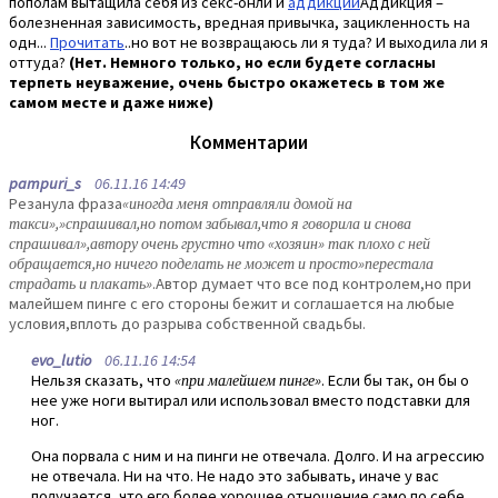
пополам вытащила себя из секс-онли и
аддикции
Аддикция –
болезненная зависимость, вредная привычка, зацикленность на
одн...
Прочитать
..но вот не возвращаюсь ли я туда? И выходила ли я
оттуда?
(Нет. Немного только, но если будете согласны
терпеть неуважение, очень быстро окажетесь в том же
самом месте и даже ниже)
Комментарии
pampuri_s
06.11.16 14:49
Резанула фраза
«иногда меня отправляли домой на
такси»,»спрашивал,но потом забывал,что я говорила и снова
спрашивал»,автору очень грустно что «хозяин» так плохо с ней
обращается,но ничего поделать не может и просто»перестала
страдать и плакать»
.Автор думает что все под контролем,но при
малейшем пинге с его стороны бежит и соглашается на любые
условия,вплоть до разрыва собственной свадьбы.
evo_lutio
06.11.16 14:54
Нельзя сказать, что
«при малейшем пинге»
. Если бы так, он бы о
нее уже ноги вытирал или использовал вместо подставки для
ног.
Она порвала с ним и на пинги не отвечала. Долго. И на агрессию
не отвечала. Ни на что. Не надо это забывать, иначе у вас
получается, что его более хорошее отношение само по себе