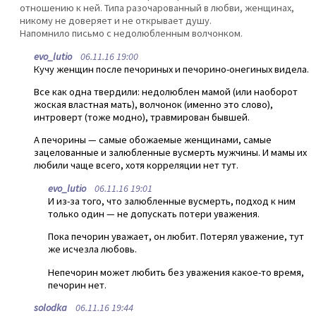
отношению к ней. Типа разочарованный в любви, женщинах,
никому не доверяет и не открывает душу.
Напомнило письмо с недолюбленным волчонком.
evo_lutio
06.11.16 19:00
Кучу женщин после печориных и печорино-онегиных видела.
Все как одна твердили: недолюблен мамой (или наоборот
жоская властная мать), волчонок (именно это слово),
интроверт (тоже модно), травмирован бывшей.
А печорины — самые обожаемые женщинами, самые
зацелованные и залюбленные вусмерть мужчины. И мамы их
любили чаще всего, хотя корреляции нет тут.
evo_lutio
06.11.16 19:01
И из-за того, что залюбленные вусмерть, подход к ним
только один — не допускать потери уважения.
Пока печорин уважает, он любит. Потерял уважение, тут
же исчезла любовь.
Непечорин может любить без уважения какое-то время,
печорин нет.
solodka
06.11.16 19:44