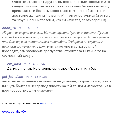
Одно не исключает другое. Вы про следствие говорите. Это
следующий шаг: он очень хороший (зачем бы она к плохому
привязалась и боялась слово сказать?) — его обманывали
жестокие женщины (не ценили) — он ожесточился (и оттого
так груб, невнимателен и, как ей кажется, противоречив).
anais_16
06.11.16 18:21
«Короче не строю иллюзий. Но и отступить духа не хватает». Думаю,
если не было бы иллюзий, то отступить было бы проще. А так думает,
что Онегин, вот разморозится и полюбит. Собирает по крупицам
признаки его «чувств»
: вдруг мчится ко мне и сутки со мной
проводит, сам заговорил про чувства, строит планы какие-то на
совместный досуг.
evo_lutio
06.11.16 18:56
Да, именно так. Не строила бы иллюзий, отступила бы.
get_job_done
07.11.16 02:35
чётко по написанному — минус всем доволен, старается угодить и
пикнуть боится о несправедливости какой-то. прям иллюстрация в
противовес ноющим
«минусам»
.
Впервые опубликовано —
evo-lutio
evolutiolab
,
ЖЖ