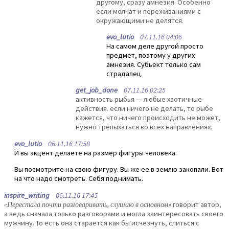
другому, сразу амнезия. Особенно
если молчат и переживаниями с
окружающими не делятся.
evo_lutio
07.11.16 04:06
На самом деле другой просто
предмет, поэтому у других
амнезия. Субьект только сам
страдалец.
get_job_done
07.11.16 02:25
активность рыбья — любые хаотичные
действия. если ничего не делать, то рыбе
кажется, что ничего происходить не может,
нужно трепыхаться во всех направлениях.
evo_lutio
06.11.16 17:58
И вы акцент делаете на размер фигуры человека.
Вы посмотрите на свою фигуру. Вы же ее в землю закопали. Вот
на что надо смотреть. Себя поднимать.
inspire_writing
06.11.16 17:45
«Перестала почти разговаривать, слушаю в основном»
говорит автор,
а ведь сначала только разговорами и могла заинтересовать своего
мужчину. То есть она старается как бы исчезнуть, слиться с