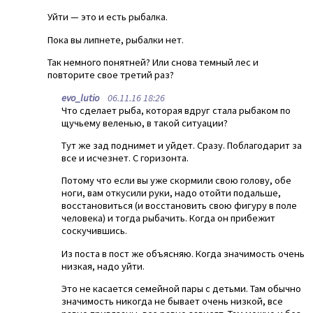
Уйти — это и есть рыбалка.
Пока вы липнете, рыбалки нет.
Так немного понятней? Или снова темный лес и
повторите свое третий раз?
evo_lutio
06.11.16 18:26
Что сделает рыба, которая вдруг стала рыбаком по
щучьему веленью, в такой ситуации?
Тут же зад поднимет и уйдет. Сразу. Поблагодарит за
все и исчезнет. С горизонта.
Потому что если вы уже скормили свою голову, обе
ноги, вам откусили руки, надо отойти подальше,
восстановиться (и восстановить свою фигуру в поле
человека) и тогда рыбачить. Когда он прибежит
соскучившись.
Из поста в пост же объясняю. Когда значимость очень
низкая, надо уйти.
Это не касается семейной пары с детьми. Там обычно
значимость никогда не бывает очень низкой, все