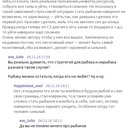
либо,осознать свое реальное положение,нехватку ресурсов,
собрать все силы и уйти, становиться сильнее. Но поскольку в
такой зависимой стрессовой ситуации стать рыбаком наверное не
возможно, то один выход — уйти,так, как девушка сделала это
первый раз. Красиво сделала, жаль что не хватило сил до конца.
Правда,когда теперь её СЗ для него хоть какая то (подарки и т.д.),
то уйти наверное ещё сложнее.
Очень желаю автору чтобы у неё все вышло. Запомнилось из
недавних постов, что негативный опыт — может быть самый
позитивный, ибо развивает, делает скромней и сильней.
evo_lutio
06.11.16 17:56
Вы реально думаете, что стратегия для рыбака и нерыбака
разная в таком случае?
Рыбаку можно остаться, когда его не любят? Ну и ну.
happinesse_soul
06.11.16 18:11
Нет, я подумала что если ты влюбился будучи рыбой и слил
свои границы,стал ковриком, то в таких условиях уже
сложно стать рыбаком и влюбить в себя, сил нет, потому
наверное только вариант уходить. Особенно когда тот
человек сильный.
evo_lutio
06.11.16 18:13
Да вы не поняли ничего про рыбаков.