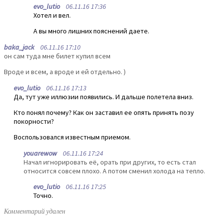
evo_lutio
06.11.16 17:36
Хотел и вел.
А вы много лишних пояснений даете.
baka_jack
06.11.16 17:10
он сам туда мне билет купил всем
Вроде и всем, а вроде и ей отдельно. )
evo_lutio
06.11.16 17:13
Да, тут уже иллюзии появились. И дальше полетела вниз.
Кто понял почему? Как он заставил ее опять принять позу
покорности?
Воспользовался известным приемом.
youarewow
06.11.16 17:24
Начал игнорировать её, орать при других, то есть стал
относится совсем плохо. А потом сменил холода на тепло.
evo_lutio
06.11.16 17:25
Точно.
Комментарий удален