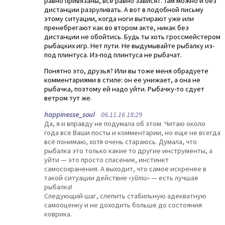
равно привязаны, все равно зависят. Там можно и без
дистанции разруливать. А вот в подобной письму
этому ситуации, когда ноги вытирают уже или
пренебрегают как во втором акте, никак без
дистанции не обойтись. Будь ты хоть гроссмейстером
рыбацких игр. Нет пути. Не выдумывайте рыбалку из-
под плинтуса. Из-под плинтуса не рыбачат.
Понятно это, друзья? Или вы тоже меня обрадуете
комментариями в стиле: он ее унижает, а она не
рыбачка, поэтому ей надо уйти. Рыбачку-то сдует
ветром тут же.
happinesse_soul
06.11.16 18:29
Да, я и вправду не подумала об этом. Читаю около
года все Ваши посты и комментарии, но еще не всегда
всё понимаю, хотя очень стараюсь. Думала, что
рыбалка это только какие то другие инструменты, а
уйти — это просто спасение, инстинкт
самосохранения. А выходит, что самое искренее в
такой ситуации действие
«уйти»
— есть лучшая
рыбалка!
Следующий шаг, слепить стабильную адекватную
самооценку и не доходить больше до состояния
коврика.