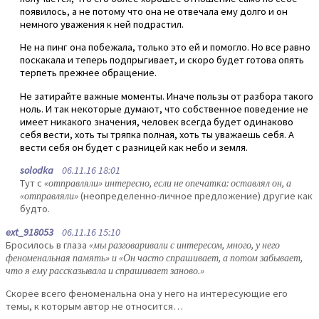
появилось, а не потому что она не отвечала ему долго и он
немного уважения к ней подрастил.
Не на пинг она побежала, только это ей и помогло. Но все равно
поскакала и теперь подпрыгивает, и скоро будет готова опять
терпеть прежнее обращение.
Не затирайте важные моменты. Иначе пользы от разбора такого
ноль. И так некоторые думают, что собственное поведение не
имеет никакого значения, человек всегда будет одинаково
себя вести, хоть ты тряпка полная, хоть ты уважаешь себя. А
вести себя он будет с разницей как небо и земля.
solodka
06.11.16 18:01
Тут с
«отправляли» интересно, если не опечатка: оставлял он, а
«отправляли»
(неопределенно-личное предложение) другие как
будто.
ext_918053
06.11.16 15:10
Бросилось в глаза
«мы разговаривали с интересом, много, у него
феноменальная память» и «Он часто спрашивает, а потом забывает,
что я ему рассказывала и спрашивает заново.»
Скорее всего феноменальна она у него на интересующие его
темы, к которым автор не относится…