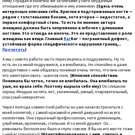
нему страдал и конечно же за плечами у него неудачные
отношения где его обманывали и ему изменяли.
(Здесь очень
интересные описания себя. Брючки и подстриженные ногти —
рядом с толстенькими боками, хотя второе — недостаток, а
первое комфортный стиль. То есть по мнению автора
женщина должна быть непременно в юбочке с длинными
ногтями. Это отнюдь не мелочь. Это ее представление о роли
женщины как вещи. Главный
баг
Баг – пограничный дефект,
устойчивая форма специфического нарушения границ...
Прочитать
)
А мы с ним по работе часто пересекались и подружились. Ну то
есть он со мной подружился, а я влюбилась. Но спокойно и даже
продуктивно с ним общалась понимая очень четко, что мне нечем
его заинтересовать –шансов ноль.
(Иллюзия спокойствия.
Понимала бы четко, точно не влюбилась. Она влюбилась по
уши, но врала себе. Поэтому вырыла себе яму)
Он слишком
хорош. Младше на пять лет, ухоженный, умный, очаровательный,
классный невероятно.
Через полгода совместной работы он уже начал встречаться с
моей коллегой, с самой красивой и умной девушкой из всего
коллектива. Она серьезный профессионал, ноги длиннющие,
улыбчивая, ироничная, стильная. И со мной дружит. Ох…
ревновать бесполезно было и глупо совсем. Я бы на его месте тоже
с ней встречалась))
(Идентифицировалась с ним, слилась и