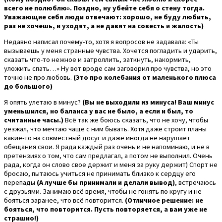
всего не полюблю». Поздно, ну убейте себя о стену тогда.
Уважающие себя люди отвечают: хорошо, не буду любить,
раз не хочешь, и уходят, а не давят на совесть и жалость)
Недавно написал почему-то, хотя я вопросов не задавала: «Ты
вызываешь у меня странные чувства. Хочется погладить и ударить,
сказать что-то нежное и затроллить, заткнуть, накормить,
уложить спать…» Ну вот вроде сам заговорил про чувства, но это
точно не про любовь.
(Это про колебания от маленького плюса
до большого)
Я опять улетаю в минус?
(Вы не выходили из минуса! Ваш минус
уменьшился, но баланса у вас не было, а если и был, то
считанные часы.)
Всё так же боюсь сказать, что не хочу, чтобы
уезжал, что мечтаю чаще с ним бывать. Хотя даже строит планы
какие-то на совместный досуг и даже иногда не нарушает
обещания свои. Я рада каждый раз очень и не напоминаю, и не в
претензиях о том, что сам предлагал, а потом не выполнил. Очень
рада, когда он слово свое держит и меня за руку держит) Спорт не
бросаю, пытаюсь учиться не принимать близко к сердцу его
перепады
(А лучше бы принимали и делали вывод)
, встречаюсь
с друзьями. Занимаю всё время, чтобы не гонять по кругу и не
бояться заранее, что всё повторится.
(Отличное решение: не
бояться, что повторится. Пусть повторяется, а вам уже не
страшно!)