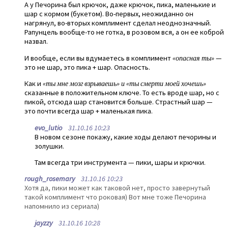
А у Печорина был крючок, даже крючок, пика, маленькие и
шар с кормом (букетом). Во-первых, неожиданно он
нагрянул, во-вторых комплимент сделал неоднозначный.
Рапунцель вообще-то не готка, в розовом вся, а он ее коброй
назвал.
И вообще, если вы вдумаетесь в комплимент
«опасная ты»
—
это не шар, это пика + шар. Опасность.
Как и
«ты мне мозг взрываешь» и «ты смерти моей хочешь»
сказанные в положительном ключе. То есть вроде шар, но с
пикой, отсюда шар становится больше. Страстный шар —
это почти всегда шар + маленькая пика.
evo_lutio
31.10.16 10:23
В новом сезоне покажу, какие ходы делают печорины и
золушки.
Там всегда три инструмента — пики, шары и крючки.
rough_rosemary
31.10.16 10:23
Хотя да, пики может как таковой нет, просто завернутый
такой комплимент что роковая) Вот мне тоже Печорина
напомнило из сериала)
jayzzy
31.10.16 10:28