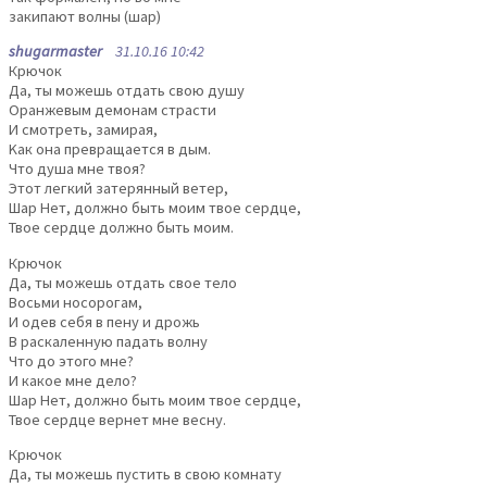
закипают волны (шар)
shugarmaster
31.10.16 10:42
Крючок
Да, ты можешь отдать свою душу
Оранжевым демонам страсти
И смотреть, замирая,
Kак она превращается в дым.
Что душа мне твоя?
Этот легкий затерянный ветер,
Шар Hет, должно быть моим твое сердце,
Твое сердце должно быть моим.
Крючок
Да, ты можешь отдать свое тело
Восьми носорогам,
И одев себя в пену и дрожь
В раскаленную падать волну
Что до этого мне?
И какое мне дело?
Шар Hет, должно быть моим твое сердце,
Твое сердце вернет мне весну.
Крючок
Да, ты можешь пустить в свою комнату