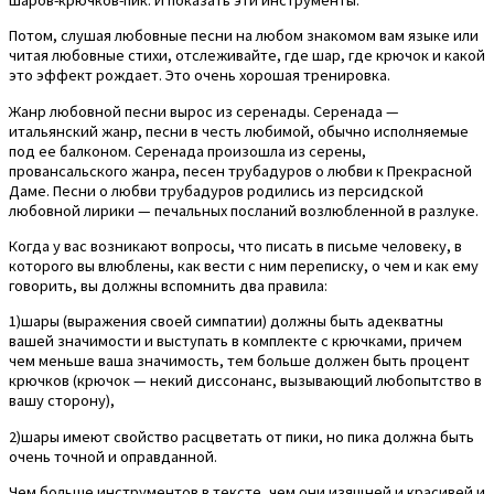
Потом, слушая любовные песни на любом знакомом вам языке или
читая любовные стихи, отслеживайте, где шар, где крючок и какой
это эффект рождает. Это очень хорошая тренировка.
Жанр любовной песни вырос из серенады. Серенада —
итальянский жанр, песни в честь любимой, обычно исполняемые
под ее балконом. Серенада произошла из серены,
провансальского жанра, песен трубадуров о любви к Прекрасной
Даме. Песни о любви трубадуров родились из персидской
любовной лирики — печальных посланий возлюбленной в разлуке.
Когда у вас возникают вопросы, что писать в письме человеку, в
которого вы влюблены, как вести с ним переписку, о чем и как ему
говорить, вы должны вспомнить два правила:
1)шары (выражения своей симпатии) должны быть адекватны
вашей значимости и выступать в комплекте с крючками, причем
чем меньше ваша значимость, тем больше должен быть процент
крючков (крючок — некий диссонанс, вызывающий любопытство в
вашу сторону),
2)шары имеют свойство расцветать от пики, но пика должна быть
очень точной и оправданной.
Чем больше инструментов в тексте, чем они изящней и красивей и