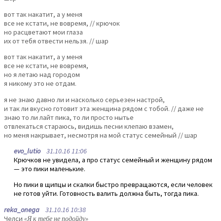
вот так накатит, а у меня
все не кстати, не вовремя, // крючок
но расцветают мои глаза
их от тебя отвести нельзя. // шар
вот так накатит, а у меня
все не кстати, не вовремя,
но я летаю над городом
я никому это не отдам.
я не знаю давно ли и насколько серьезен настрой,
и так ли вкусно готовит эта женщина рядом с тобой. // даже не
знаю то ли лайт пика, то ли просто нытье
отвлекаться стараюсь, видишь песни клепаю взамен,
но меня накрывает, несмотря на мой статус семейный // шар
evo_lutio
31.10.16 11:06
Крючков не увидела, а про статус семейный и женщину рядом
— это пики маленькие.
Но пики в щипцы и скалки быстро превращаются, если человек
не готов уйти. Готовность валить должна быть, тогда пика.
reka_onega
31.10.16 10:38
Челси
«Я к тебе не подойду»