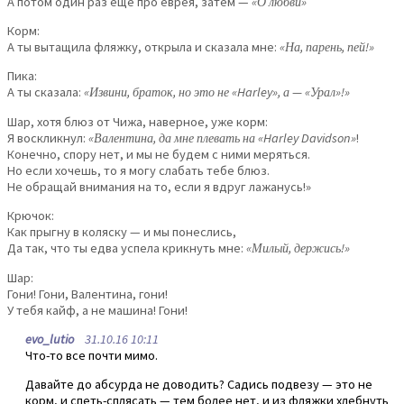
А потом один раз еще про еврея, затем —
«О любви»
Корм:
А ты вытащила фляжку, открыла и сказала мне:
«На, парень, пей!»
Пика:
А ты сказала:
«Извини, браток, но это не «Harley», а — «Урал»!»
Шар, хотя блюз от Чижа, наверное, уже корм:
Я воскликнул:
«Валентина, да мне плевать на «Harley Davidson»
!
Конечно, спору нет, и мы не будем с ними меряться.
Но если хочешь, то я могу слабать тебе блюз.
Не обращай внимания на то, если я вдруг лажанусь!»
Крючок:
Как прыгну в коляску — и мы понеслись,
Да так, что ты едва успела крикнуть мне:
«Милый, держись!»
Шар:
Гони! Гони, Валентина, гони!
У тебя кайф, а не машина! Гони!
evo_lutio
31.10.16 10:11
Что-то все почти мимо.
Давайте до абсурда не доводить? Садись подвезу — это не
корм, и спеть-сплясать — тем более нет, и из фляжки хлебнуть