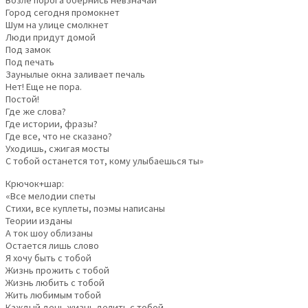
Возле порога обернись невзначай
Город сегодня промокнет
Шум на улице смолкнет
Люди придут домой
Под замок
Под печать
Заунылые окна заливает печаль
Нет! Еще не пора.
Постой!
Где же слова?
Где истории, фразы?
Где все, что не сказано?
Уходишь, сжигая мосты
С тобой останется тот, кому улыбаешься ты»
Крючок+шар:
«Все мелодии спеты
Стихи, все куплеты, поэмы написаны
Теории изданы
А ток шоу облизаны
Остается лишь слово
Я хочу быть с тобой
Жизнь прожить с тобой
Жизнь любить с тобой
Жить любимым тобой
Каждый день жизнь делить с тобой