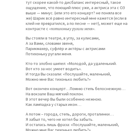
тут скорее какой-то дисбаланс интересный, такое
ощущение, что поющий плюс уже, а актриса эта с ОЗ
выше — минус. (или это его концерт? не поняла все
же) Шарик всё равно интересный мне кажется (если в
клей не превратился, а по песне — нет), может еще на
контрасте с
«потихоньку ругали меня»
.
Вы стояли в театре, в углу, за кулисами,
А за Вами, словами звеня,
Парикмахер, суфлёр и актёры с актрисами
Потихоньку ругали меня.
Кто-то злобно шипел: «Молодой, да удаленький.
Вот кто за нос умеет водить».
И тогда Вы сказали: «Послушайте, маленький,
Можно мне Вас тихонько любить?»
Вот окончен концерт…Помню степь белоснежную…
На вокзале Ваш мягкий поклон.
В этот вечер Вы были особенно нежною.
Как лампадка у старых икон…
А потом – города, степь, дороги, проталинки…
Я забыл то, чего не хотел бы забыть.
И осталась лишь фраза: «Послушайте, маленький,
Можно мне Вас тихонько любить?»