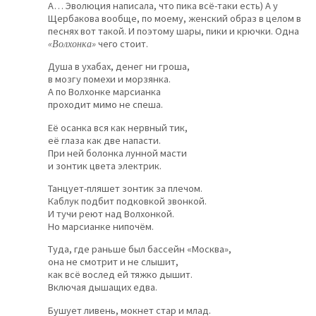
А… Эволюция написала, что пика всё-таки есть) А у
Щербакова вообще, по моему, женский образ в целом в
песнях вот такой. И поэтому шары, пики и крючки. Одна
«Волхонка»
чего стоит.
Душа в ухабах, денег ни гроша,
в мозгу помехи и морзянка.
А по Волхонке марсианка
проходит мимо не спеша.
Её осанка вся как нервный тик,
её глаза как две напасти.
При ней болонка лунной масти
и зонтик цвета электрик.
Танцует-пляшет зонтик за плечом.
Каблук подбит подковкой звонкой.
И тучи реют над Волхонкой.
Но марсианке нипочём.
Туда, где раньше был бассейн «Москва»,
она не смотрит и не слышит,
как всё вослед ей тяжко дышит.
Включая дышащих едва.
Бушует ливень, мокнет стар и млад.