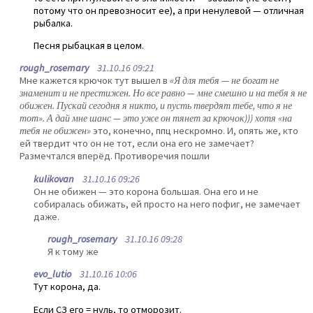
потому что он превозносит ее), а при ненулевой — отличная
рыбалка.
Песня рыбацкая в целом.
rough_rosemary
31.10.16 09:21
Мне кажется крючок тут вышел в
«Я для тебя — не богат не
знаменит и не престижен. Но все равно — мне смешно и на тебя я не
обижен. Пускай сегодня я никто, и пусть твердят тебе, что я не
тот». А дай мне шанс — это уже он тянет за крючок))) хотя «на
тебя не обижен»
это, конечно, ппц нескромно. И, опять же, кто
ей твердит что он не тот, если она его не замечает?
Размечтался вперёд. Противоречия пошли
kulikovan
31.10.16 09:26
Он не обижен — это корона большая. Она его и не
собиралась обижать, ей просто на него пофиг, не замечает
даже.
rough_rosemary
31.10.16 09:28
Я к тому же
evo_lutio
31.10.16 10:06
Тут корона, да.
Если СЗ его = нуль, то отморозит.