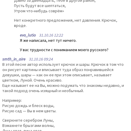
Давно за двенадцать, тебе в другой район,
Пусть будут все шептаться,
Утром что-нибудь соврём»
Нет конкретного предложения, нет давления. Крючок,
вроде.
evo_lutio
31.10.16 12:22
Я же написала, нет тут ничего.
У вас трудности с пониманием моего русского?
smth_in_aire
31.10.16 09:24
В этой песне автор использует крючок и шары. Крючок в том что
он рисует картины и вписывает туда образ понравившейся
девушки, шары — как он ее при этом описывает, называет
цветком, Луной. Очень красиво.
Еще называет ее на Вы, можно подумать что знакомы недавно, и
такой подход очень изящный и необычный.
Например:
Рисую дождь и блеск воды,
Рисую сад — Вы в нем цветы.
Сверкнете серебром Луны,
Взмахнете брызгами волны,
Луны овал, лица овал,