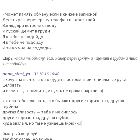
«Может память обману если в книжке записной
Десять раз перечеркну телефон и адрес твой
Взгляд при встрече отведу
И пускай щемит в груди
Я к тебе не подойду
Я к тебе не подойду
И ты ко мне не подходи»
Шары
«память обману, если номер перечеркну» и «щемит в груди» и пика
«не подойду»
.
anna_stasi_ya
31.10.16 10:40
я хочу знать, что кто-то будет в истоме твои гениальные руки
целовать
и если так, то живите, и пусть не права (шар+пика)
хотела тебе показать, что бывают другие горизонты, другая
глубина
другая близость — тебе и не снилось
другие горизонты, другая глубина
куда звала я, но ты не узнаешь (крючки)
быстрый поцелуй
так формален, но во мне