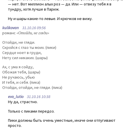
— нет. Вот миллион алых роз — да. Или — отвезу тебя я в
тундру, хотя лучше в Париж.
Ну и шары какие-то левые. И крючков не вижу.
kulikovan
31.10.16 09:56
романс
«Отойди, не гляди»
Отойди, не гляди.
Скройся с глаз ты моих. (пики)
Сердце ноет в груди,
Нету сил никаких. (шары)
Ах, с ума я сойду,
Обожая тебя, (шары)
Не ручаюсь, убью
И тебя, и себя. (пика)
Отойди, отойди, не гляди. (пика)
evo_lutio
31.10.16 10:38
Ну да, страстно.
Только с пиками передоз.
Пики должны быть очень уместные, иначе они отпугивают
просто.