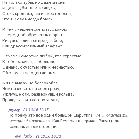
Не только зубы, но даже десны
И даже губы твои, клянусь, —
Столь кровожадны и смертоносны,
Что я и сам иногда боюсь.
И тем смешней слепота, с какою
Очередной обреченных франт,
Рисуясь топчется пред тобою,
Как дрессированный элефант.
Отмечен смертью любой, кто страстью
К тебе охвачен, любовь моя!
Однако, к счастью или к несчастью,
Об этом знаю один лишь я.
А я не выдам не беспокойся.
Чем навлекать на себя грозу,
Уж лучше сам, развернувши кольца,
Прощусь — и в логово уползу.
jayzzy
31.10.16 10:15
По моему это всё один большой шар, типа:
«М…. опасная ты
женщина! Драконица»
. Как Печорин в сериале Рапунцель
комплиментом огорошил.
evo_lutio
31.10.16 10:22