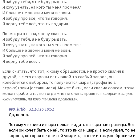
Я забуду тебя, я не буду рыдать.
Я хочу узнать, на кого ты меня променял.
И больше не звони и меня не зови.
Я забуду про всё, что ты говорил.
Я верну тебе всё, что ты подарил.
Посмотри в глаза, я хочу сказать.
Я забуду тебя, я не буду рыдать.
Я хочу узнать, на кого ты меня променял.
И больше не звони и меня не зови.
Я забуду про всё, что ты говорил.
Я верну тебе всё…
Если считать, что тот, к кому обращаются, не просто свалил к
другой, а с его стороны есть какой-то слабый запрос, он
колеблется с выбором, то получаются шары (строфы по 2
строки)+пики (оставшиеся). Может быть, если свалил совсем, тоже
может сработать, но тогда мне не очень нравятся
«шары» и запрос
«хочу узнать, на кого ты меня променял»
.
evo_lutio
31.10.16 10:51
Да, верно.
Потому что пики и шары нельзя кидать в закрытые границы. Вот
если он хочет быть с ней, то это пики и шары, а если ушел, то ее
корона, которая не дает ей увидеть, что ее и так уже бросили и