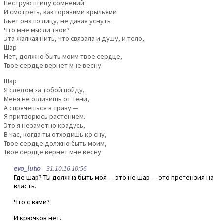
Пеструю птицу сомнений
И смотреть, как горячими крыльями
Бьет она по лицу, не давая уснуть.
Что мне мысли твои?
Эта жалкая нить, что связала и душу, и тело,
Шар
Hет, должно быть моим твое сердце,
Твое сердце вернет мне весну.
Шар
Я следом за тобой пойду,
Меня не отличишь от тени,
А спрячешься в траву —
Я притворюсь растением.
Это я незаметно крадусь,
В час, когда ты отходишь ко сну,
Твое сердце должно быть моим,
Твое сердце вернет мне весну.
evo_lutio
31.10.16 10:56
Где шар? Ты должна быть моя — это не шар — это претензия на
власть.
Что с вами?
И крючков нет.