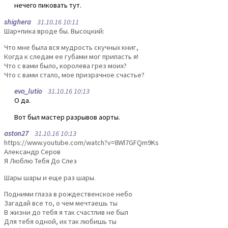
нечего пиковать тут.
shighera
31.10.16 10:11
Шар+пика вроде бы. Высоцкий:
Что мне была вся мудрость скучных книг,
Когда к следам ее губами мог припасть я!
Что с вами было, королева грез моих?
Что с вами стало, мое призрачное счастье?
evo_lutio
31.10.16 10:13
О да.
Вот был мастер разрывов аорты.
aston27
31.10.16 10:13
https://www.youtube.com/watch?v=8Wl7GFQm9Ks
Александр Серов
Я Люблю Тебя До Слез
Шары шары и еще раз шары.
Подними глаза в рождественское небо
Загадай все то, о чем мечтаешь ты
В жизни до тебя я так счастлив не был
Для тебя одной, их так любишь ты