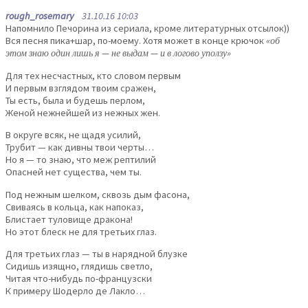
rough_rosemary
31.10.16 10:03
Напомнило Печорина из сериала, кроме литературных отсылок))
Вся песня пика+шар, по-моему. Хотя может в конце крючок
«об
этом знаю один лишь я — не выдам — и в логово уползу»
Для тех несчастных, кто словом первым
И первым взглядом твоим сражен,
Ты есть, была и будешь перлом,
Женой нежнейшей из нежных жен.
В округе всяк, не щадя усилий,
Трубит — как дивны твои черты…
Но я — то знаю, что меж рептилий
Опасней нет существа, чем ты.
Под нежным шелком, сквозь дым фасона,
Свиваясь в кольца, как напоказ,
Блистает туловище дракона!
Но этот блеск не для третьих глаз.
Для третьих глаз — ты в нарядной блузке
Сидишь изящно, глядишь светло,
Читая что-нибудь по-французски
К примеру Шодерло де Лакло…