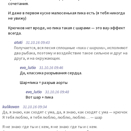
сочетания.
И даже в первом куске малюсенькая пика есть (я тебя никогда
не увижу)
Крючков нет вроде, но пика такая с шарами — это вау-эффект
всегда.
atoti
31.10.16 09:43
Получается, вся песня сплошные
«пики с шарами»
, исполняют
два рыбака, поэтому и воздействие такое сильное и друг на
друга, и на окружающих.
evo_lutio
31.10.16 09:46
Да, классика разрывания сердца.
Шар+пика = разрыв аорты
evo_lutio
31.10.16 09:48
Вот шар + пика
kulikovan
31.10.16 09:34
Да, я знаю, как сходят с yма, да, я знаю, как сходят с yма — крючок
Я тебя люблю, я тебя люблю, люблю, люблю… — шар
Я не знаю: где ты и с кем, я не знаю: где ты и с кем.