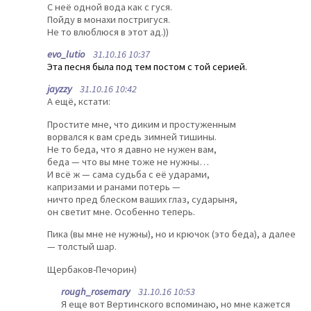
С неё одной вода как с гуся.
Пойду в монахи постригуся.
Не то влюблюся в этот ад.))
evo_lutio
31.10.16 10:37
Эта песня была под тем постом с той серией.
jayzzy
31.10.16 10:42
А ещё, кстати:
Простите мне, что диким и простуженным
ворвался к вам средь зимней тишины.
Не то беда, что я давно не нужен вам,
беда — что вы мне тоже не нужны…
И всё ж — сама судьба с её ударами,
капризами и ранами потерь —
ничто пред блеском ваших глаз, сударыня,
он светит мне. Особенно теперь.
Пика (вы мне не нужны), но и крючок (это беда), а далее
— толстый шар.
Щербаков-Печорин)
rough_rosemary
31.10.16 10:53
Я еще вот Вертинского вспоминаю, но мне кажется