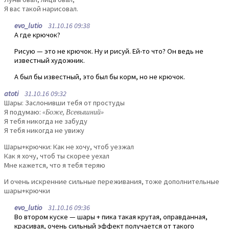
Я вас такой нарисовал.
evo_lutio
31.10.16 09:38
А где крючок?
Рисую — это не крючок. Ну и рисуй. Ей-то что? Он ведь не
известный художник.
А был бы известный, это был бы корм, но не крючок.
atoti
31.10.16 09:32
Шары: Заслонивши тебя от простуды
Я подумаю:
«Боже, Всевышний»
Я тебя никогда не забуду
Я тебя никогда не увижу
Шары+крючки: Как не хочу, чтоб уезжал
Как я хочу, чтоб ты скорее уехал
Мне кажется, что я тебя теряю
И очень искренние сильные переживания, тоже дополнительные
шары+крючки
evo_lutio
31.10.16 09:36
Во втором куске — шары + пика такая крутая, оправданная,
красивая, очень сильный эффект получается от такого