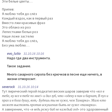
Эти белые цветы…
Припев:
Я люблю тебя до слёз
Каждый вздох, как в первый раз
Вместо лжи красивых фраз
Это облако из роз
Лепестками белых роз
Наше ложе застелю
Я люблю тебя до слёз,
Без ума люблю…
evo_lutio
31.10.16 10:16
Надо где два инструмента.
Такое задание.
Много сахарного сиропа без крючков в песне еще ничего, в
жизни отморозит.
severock
31.10.16 10:14
Тут лирический герой подкатил веских шаров заверив что
«все в
тебе, ну все в тебе по мне!» и дал зуб, что «одену в пан и бархат, В пух и
прах и в бога душу, вот,- Будешь ты не хуже, чем Тамарка». Мало кто
может выстоять против искушения быть не хуже «тамарки»
.
А заверение, что
«я ведь режу баб не каждый год»
это здоровенный