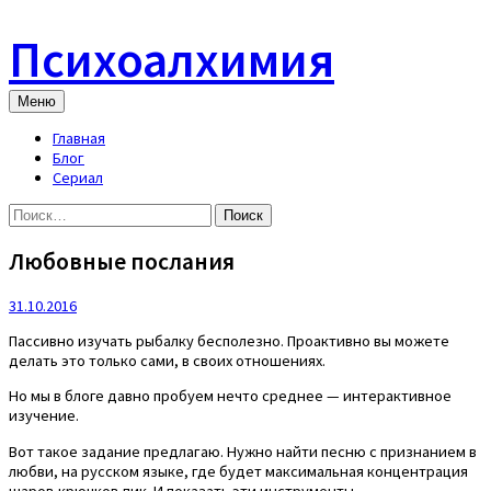
Skip
to
Психоалхимия
content
Меню
Главная
Блог
Сериал
Найти:
Любовные послания
31.10.2016
Пассивно изучать рыбалку бесполезно. Проактивно вы можете
делать это только сами, в своих отношениях.
Но мы в блоге давно пробуем нечто среднее — интерактивное
изучение.
Вот такое задание предлагаю. Нужно найти песню с признанием в
любви, на русском языке, где будет максимальная концентрация
шаров-крючков-пик. И показать эти инструменты.