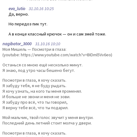
evo_lutio
31.10.16 10:25
Да, верно.
Но передоз пик тут.
А в конце классный крючок — он и сам змей тоже.
nagibator_3000
31.10.16 10:10
Моя Мишель — Посмотри в глаза:
(youtube: https://www.youtube.com/watch?v=BIDml5Vv6eo)
Останься со мною ещё несколько минут.
Я знаю, под утро часы бешено бегут.
Посмотри в глаза, я хочу сказать.
Я забуду тебя, я не буду рыдать.
Я хочу узнать, на кого ты меня променял.
И больше не звони и меня не зови.
Я забуду про всё, что ты говорил,
Я верну тебе всё, что ты подарил.
Мой мальчик, твой голос звучит у меня внутри.
Последний день летний стоит молча у двери.
Посмотри в глаза, я хочу сказать.