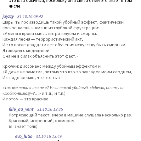
Это шар обычный, поскольку он в связи с ней это знает в том
числе.
jayzzy
31.10.16 09:42
Шары: ты производишь такой убойный эффект, фактически
воскрешаешь к жизни из глубокой фрустрации:
«У меня в крови смесь нитротолуола и смирны.
Каждая песня — террористический акт,
И это после двадцати лет обучения искусству быть смирным.
Я говорил с медициной —
Она не в силах объяснить этот факт.»
Крючки: диссонанс между убойным эффектом и:
«Я даже не заметил, потому что кто-то завладел моим сердцем,
И я подозреваю, что это ты.»
«Так всё таки я или не я? Если такой убойный эффект, почему не
«люблю-нимагу»?…»
и т.д., и т.п.)
И потом — это красиво.
fille_au_vent
31.10.16 13:25
Потрясающий текст, вчера в машине слушала несколько раз.
Красивый, искренний, с юмором.
БГ знает толк)
evo_lutio
31.10.16 13:49