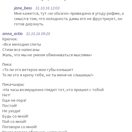
jane_bess
31.10.16 12:03
Мне кажется, тут
«не обижен»
приведено в угоду рифме, а
смысл в том, что холодность дамы его не фрустриует, он
готов дерзнуть.
anna_actio
31.10.16 09:20
Крючок:
«Все мелодии спеты
Стихи все написаны
Жаль, что мы не умеем обмениваться мыслями»
Пика:
«То ли это ветерок мои губы колышет
То ли это я кричу тебе, но ты меня не слышишь!»
Пика+шары:
«На часы возмущенно глядит тот, кто пришел с тобой
Нет!
Еще не пора!
Постой!
Не уходи!
Будь со мной!
Пой со мной!
Поговори со мной!