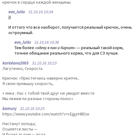
крючок в сердце каждой женщины.
evo_lutio
31.10.16 10:34
))
И оттого что все наоборот, получается реальный крючок, очень
остроумный.
evo_lutio
31.10.16 10:36
Тем более
«одену в пан и бархат»
— реальный такой корм,
точнее обещание реального корма, что для СЗ лучше.
kariolana2003
31.10.16 10:23
Лагутенко, Скорость
Крючок: «Пpистегнись навеpно кpепче,
Я свою пpевышу скоpость,
+ пика : Hас с тобой твой дpуг не увидит вместе
Мы ляжем по pазные стоpоны полос»
kamury
31.10.16 10:25
https://www.youtube.com/watch?v=cEjgjrHBl1w
Настанут холода,
Осыпятся листы —
И будет льдом — вода.