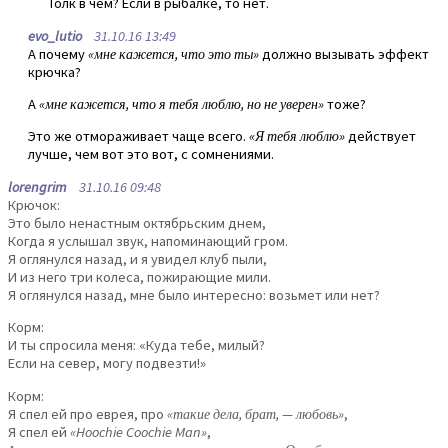
Толк в чем? Если в рыбалке, то нет.
evo_lutio
31.10.16 13:49
А почему
«мне кажется, что это ты»
должно вызывать эффект
крючка?
А
«мне кажется, что я тебя люблю, но не уверен»
тоже?
Это же отмораживает чаще всего.
«Я тебя люблю»
действует
лучше, чем вот это вот, с сомнениями.
lorengrim
31.10.16 09:48
Крючок:
Это было ненастным октябрьским днем,
Когда я услышал звук, напоминающий гром.
Я оглянулся назад, и я увидел клуб пыли,
И из него три колеса, пожирающие мили.
Я оглянулся назад, мне было интересно: возьмет или нет?
Корм:
И ты спросила меня: «Куда тебе, милый?
Если на север, могу подвезти!»
Корм:
Я спел ей про еврея, про
«такие дела, брат, — любовь»
,
Я спел ей
«Hoochie Coochie Man»
,