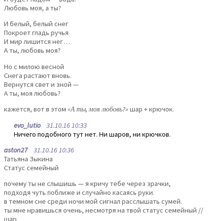
Любовь моя, а ты?
И белый, белый снег
Покроет гладь ручья
И мир лишится нег…
А ты, любовь моя?
Но с милою весной
Снега растают вновь.
Вернутся свет и зной —
А ты, моя любовь?
кажется, вот в этом
«А ты, моя любовь?»
шар + крючок.
evo_lutio
31.10.16 10:33
Ничего подобного тут нет. Ни шаров, ни крючков.
aston27
31.10.16 10:36
Татьяна Зыкина
Статус семейный
почему ты не слышишь — я кричу тебе через зрачки,
подходя чуть поближе и случайно касаясь руки.
в темном сне среди ночи мой сигнал расслышать сумей.
ты мне нравишься очень, несмотря на твой статус семейный //
шар