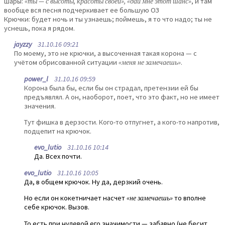
Шары:
«ты — с высоты, красоты своей», «дай мне этот шанс»
, и там
вообще вся песня подчеркивает ее большую ОЗ
Крючки: будет ночь и ты узнаешь; поймешь, я то что надо; ты не
уснешь, пока я рядом.
jayzzy
31.10.16 09:21
По моему, это не крючки, а высоченная такая корона — с
учётом обрисованной ситуации
«меня не замечаешь»
.
power_l
31.10.16 09:59
Корона была бы, если бы он страдал, претензии ей бы
предъявлял. А он, наоборот, поет, что это факт, но не имеет
значения.
Тут фишка в дерзости. Кого-то отпугнет, а кого-то напротив,
подцепит на крючок.
evo_lutio
31.10.16 10:14
Да. Всех почти.
evo_lutio
31.10.16 10:05
Да, в общем крючок. Ну да, дерзкий очень.
Но если он кокетничает насчет
«не замечаешь»
то вполне
себе крючок. Вызов.
То есть при нулевой его значимости — забавно (не бесит,