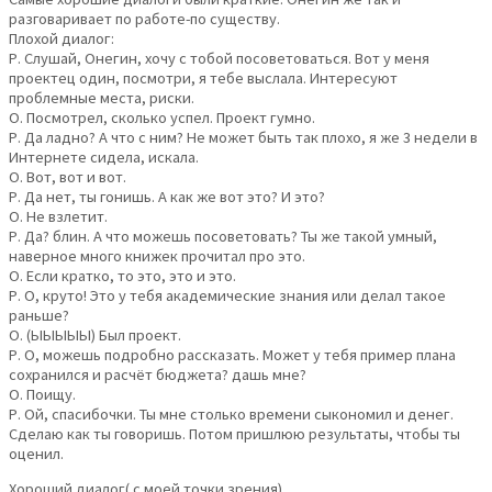
разговаривает по работе-по существу.
Плохой диалог:
Р. Слушай, Онегин, хочу с тобой посоветоваться. Вот у меня
проектец один, посмотри, я тебе выслала. Интересуют
проблемные места, риски.
О. Посмотрел, сколько успел. Проект гумно.
Р. Да ладно? А что с ним? Не может быть так плохо, я же 3 недели в
Интернете сидела, искала.
О. Вот, вот и вот.
Р. Да нет, ты гонишь. А как же вот это? И это?
О. Не взлетит.
Р. Да? блин. А что можешь посоветовать? Ты же такой умный,
наверное много книжек прочитал про это.
О. Если кратко, то это, это и это.
Р. О, круто! Это у тебя академические знания или делал такое
раньше?
О. (ЫЫЫЫЫ) Был проект.
Р. О, можешь подробно рассказать. Может у тебя пример плана
сохранился и расчёт бюджета? дашь мне?
О. Поищу.
Р. Ой, спасибочки. Ты мне столько времени сыкономил и денег.
Сделаю как ты говоришь. Потом пришлюю результаты, чтобы ты
оценил.
Хороший диалог( с моей точки зрения)