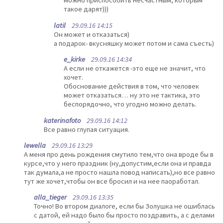
можно приспособить несчастным, которым
такое дарят)))
latil
29.09.16 14:15
Он может и отказаться)
а подарок- вкусняшку может потом и сама съесть)
e_kirke
29.09.16 14:34
А если не откажется -это еще не значит, что
хочет.
Обоснование действия в том, что человек
может отказаться… ну это не тактика, это
беспорядочно, что угодно можно делать.
katerinafoto
29.09.16 14:12
Все равно глупая ситуация.
lewella
29.09.16 13:29
А меня про день рождения смутило тем,что она вроде бы в
курсе,что у него праздник (ну,допустим,если она и правда
так думала,а не просто нашла повод написать),но все равно
тут же хочет,чтобы он все бросил и на нее паоработал.
alla_tieger
29.09.16 13:35
Точно! Во втором диалоге, если бы Золушка не ошиблась
с датой, ей надо было бы просто поздравить, а с делами