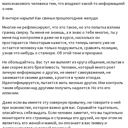
малознакомого человека тем, что владеют какой-то информацией
о нем.
В интере нарыли! Как свиньи прошлогодние желуди.
Многие не рефлексируют, что это такое, но это попытка взлома
границ сверху. Ты меня не знаешь, а я знаю о тебе многое, ты у
меня под контролем и даже не в курсе, насколько он
простирается. Некоторым кажется, что теперь ничего уже не
остается человеку как только подружиться, сравнять позиции,
узнав что-нибудь о сталкере. Об этой тени и призраке.
Не обольщайтесь. Вас тут же выпилят из круга общения, испытав к
вам скорее всего брезгливость. Человек, который много роет
личную информацию о других, не имеет самоуважения, не
занимается своими делами, а роется в чужих отходах.
Идентифицируется, пытается жить жизнью других. Или контроль
таким образом над другими получить надеется. Но это его
иллюзии.
Даже если вы имеете эту скверную привычку, не говорите о ней
при знакомстве, которое важно для вас. Скрывайте тщательно,
опасайтесь себя выдать. Если человек заметит, что вы тщательно
мониторите его страницы и страницы его друзей, но при этом не
являетесь его женой и мамой, он опознает в вас пиявку и
дистанцируется на всякий пожарный.