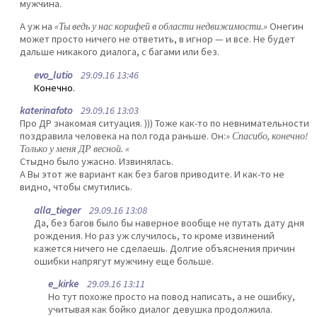
мужчина.
А уж на
«Ты ведь у нас корифей в области недвижимости.»
Онегин
может просто ничего не ответить, в игнор — и все. Не будет
дальше никакого диалога, с багами или без.
evo_lutio
29.09.16 13:46
Конечно.
katerinafoto
29.09.16 13:03
Про ДР знакомая ситуация. ))) Тоже как-то по невнимательности
поздравила человека на пол года раньше. Он:
» Спасибо, конечно!
Только у меня ДР весной. «
Стыдно было ужасно. Извинялась.
А Вы этот же вариант как без багов приводите. И как-то не
видно, чтобы смутились.
alla_tieger
29.09.16 13:08
Да, без багов было бы наверное вообще не путать дату дня
рождения. Но раз уж случилось, то кроме извинений
кажется ничего не сделаешь. Долгие объяснения причин
ошибки напрягут мужчину еще больше.
e_kirke
29.09.16 13:11
Но тут похоже просто на повод написать, а не ошибку,
учитывая как бойко диалог девушка продолжила.