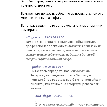
Этот баг оправдашки, которым меня все почти, и вы в
том числе, достаете.
Вам же надо доказать себе, что вы правы, а зачем это
мне все читать — а пофиг.
Баг оправдашки — это вынос мозга, отжор энергии и
вампиризм.
alla_tieger
29.09.16 13:50
Там еще надежда, что выслушав объяснение,
профессионал воскликнет
«Наконец я понял! Ты не
ошиблась, ты абсолютно права, а мы с коллегами-
экспертами по недалекости не доперли до такой
теории. Наука в большом долгу!»
_gerka
29.09.16 14:17
Пытаетесь оправдать баг
«оправдашки»
?
Теперь нужно еще попросить Эволюцию
поподробнее рассказать о баге Попрошайка и
оценить, как точно она сформулировала баг
Училка ;)
alla_tieger
29.09.16 14:31
)
Это по схеме
«ты плохой!» — «да я еще намного