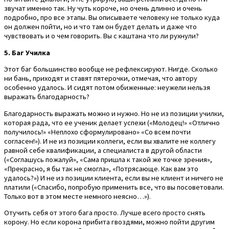
звучат именно так. Ну чуть короче, но очень длинно и очень
подробно, про все этапы. Вы описываете человеку не только куда
он должен пойти, но и что там он будет делать и даже что
чувствовать и о чем говорить. Вы с каштана что ли рухнули?
5. Баг Училка
Этот баг большинство вообще не рефлексируют. Нигде. Сколько
ни бань, приходят и ставят пятерочки, отмечая, что автору
особенно удалось. И сидят потом обиженные: неужели нельзя
выражать благодарность?
Благодарность выражать можно и нужно. Но не из позиции училки,
которая рада, что ее ученик делает успехи («Молодец!» «Отлично
получилось!» «Неплохо сформулировано» «Со всем почти
согласен!»). И не из позиции коллеги, если вы хвалите не коллегу
равной себе квалификации, а специалиста в другой области
(«Соглашусь пожалуй», «Сама пришла к такой же точке зрения»,
«Прекрасно, я бы так не смогла», «Потрясающе. Как вам это
удалось?») И не из позиции клиента, если вы не клиент и ничего не
платили («Спасибо, попробую применить все, что вы посоветовали.
Только вот в этом месте немного неясно…»).
Отучить себя от этого бага просто. Лучше всего просто снять
корону. Но если корона прибита гвоздями, можно пойти другим