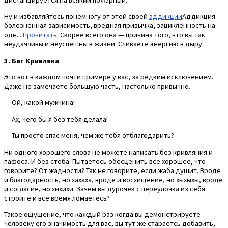
Ну и избавляйтесь понемногу от этой своей
аддикции
Аддикция –
болезненная зависимость, вредная привычка, зацикленность на
одн...
Прочитать
. Скорее всего она — причина того, что вы так
неудачливы и неуспешны в жизни. Сливаете энергию в дыру.
3. Баг Кривляка
Это вот в каждом почти примере у вас, за редким исключением.
Даже не замечаете большую часть, настолько привычно.
— Ой, какой мужчина!
— Ах, чего бы я без тебя делала!
— Ты просто спас меня, чем же тебя отблагодарить?
Ни одного хорошего слова не можете написать без кривляния и
пафоса. И без стеба. Пытаетесь обесценить все хорошее, что
говорите? От жадности? Так не говорите, если жаба душит. Вроде
и благодарность, но хахаха, вроде и восхищение, но хыхыхы, вроде
и согласие, но хихихи. Зачем вы дурочек с переулочка из себя
строите и все время ломаетесь?
Такое ощущение, что каждый раз когда вы демонстрируете
человеку его значимость для вас, вы тут же стараетсь добавить,