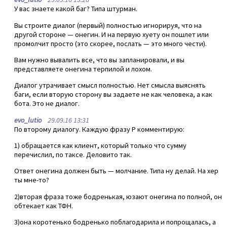
У вас знаете какой баг? Типа штурман.
Вы строите диалог (первый) полностью игнорируя, что на
другой стороне — онегин. И на первую хуету он пошлет или
промолчит просто (это скорее, послать — это много чести).
Вам нужно вывалить все, что вы запланировали, и вы
представляете онегина терпилой и лохом.
Диалог утрачивает смысл полностью. Нет смысла выяснять
баги, если вторую сторону вы задаете не как человека, а как
бота. Это не диалог.
evo_lutio
29.09.16 13:31
По второму диалогу. Каждую фразу Р комментирую:
1) обращается как клиент, который только что сумму
перечислил, по таксе. Деловито так.
Ответ онегина должен быть — молчание. Типа ну делай. На хер
ты мне-то?
2)вторая фраза тоже бодренькая, юзают онегина по полной, он
обтекает как ТФН.
3)она коротенько бодренько поблагодарила и попрощалась, а