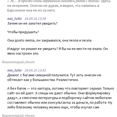
» Эх… Я просто очень нервничала находясь рядом с тобой»
Здесь
не искренне. Онегин не дурак, и видел, что напилась в
Барселоне она не из-за него.
evo_lutio
29.09.16 13:39
Зачем он ее захотел увидеть?
Чтобы придушить?
Она долго липла, он закрывался, она лезла и лезла.
И вдруг он решил ее увидеть? Я бы на ее месте не ехала. Он
явно настроен зло.
Комментарий удален
evo_lutio
29.09.16 13:43
Диалог с багами смешной получился. Тут хоть онегин не
обтекает как у большинства. Реалистично.
А без багов — это халтура, потому что повторяет сериал. Только
сайт он ей дает. А спецы не дают обычно. Они формулировку
дадут, а списочки литературы и подборочку сайтов любители
составляют обычно или консультанты за деньги, по работе. Ну
либо близкому человеку можно еще, чтобы изучал сам.
Комментарий удален