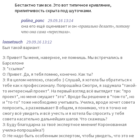
Бестактно там все. Это вот типичное кривляние,
прилипчивость скрыта под шуточками.
polina_ponc
29.09.16 13:14
она его ещё оценивает и он
«правильно делает», потому
что она сама «перестала»
.
loosetouch
29.09.16 13:12
Был такой вариант:
З: Привет! Ты меня, наверное, не помнишь. Мы встречались в
Барселоне
З: *ссылки*
О: Привет. Да, я тебя помню, конечно. Как ты?
З: Я в целом неплохо, спасибо :) Слушай, я хотела бы обратиться к
тебе как к профессионалу. Попрошайка Смотри, я задумала *такой-
то интересный проект*. На первый взгляд всё выглядит так: *про
проект*, но меня смущает *это*. Вроде бы решение в *том-то*, но
и *то-то* тоже необходимо учитывать. Училка, вроде хочет совета
попросить, а разжевывает В общем, я понимаю, что я точно не
смогу всё увидеть и всё учесть и я хотела бы спросить у тебя
совета касательно дальнейших шагов. Что скажешь?
З: Буду благодарна за твоё экспертное мнение! Коронованная
училка-попрошайка?)
О: Не надо быть особенным экспертом, чтобы увидеть, что это не