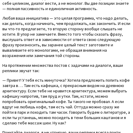
себе целиком, диалог вести, а не монолог. Вы две позиции знаете
— полная пассивность и единоличная активность.
Любая ваша инициатива — это целая программа, что надо делать,
как делать, когда начинать, чем продолжать, как закончить. И если
вы что-то предлагаете, то вторую сторону вообще слышать не
хотите. В упор не замечаете. Вместо того чтобы сказать фразу,
выслушать ответ и в зависимости от ответа свою следующую
фразу произносить, вы заранее целый текст заготовите и
вываливаете его монологами, не обращая внимания на
возражения или замечания той стороны.
На протяжении множества постов с задачами на диалоги, ваши
реплики звучат так:
— Привет! У тебя есть минуточка? Хотела предложить попить кофе
завтра в…. Там есть кафешка, с прекрасным видом на древнюю
архитектуру. Если тебе не нравится архитектура, можем выбрать
кафешку напротив, там пруд и утки. Там, кстати, можно
попробовать оригинальный кофе. Ты такого не пробовал. А если
вдруг не любишь кофе, там есть чай. Оттуда можно сразу же
пойти в парк и походить там часок. Говорить будем о литературе, а
если ты устанешь, можно посидеть в тени больших каштанов и я
сделаю тебе массаж шеи. Ну как?
Почитайте диалоги, я не утрирую, ваши реплики всегда почти