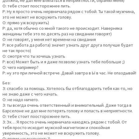
должна, не дал мне вляпаться в неприятности, охранял меня)
О: тебе стоит поосторожнее пить.
Р: Ну я просто очень нервничала рядом с тобой. Ты такой мужчина,
это не может не вскружить голову.
О: прямо уж вскружить)
Р: да, хотя обычно со мной такого не происходит. Наверняка
женщины тебе это по десять раз на свидании говорят)
О: не говорят, у меня нет времени на свидания
Р: все работа да работа) значит узнать друг друга получше будет
не так просто)
О: смотря что ты хочешь узнать
Р: все) Может быть и я даже позволю узнать тебе побольше ;)
О: чего например?
Р: ну это при личной встрече. Давай завтра в Ы в час. Не опаздывай!
Без:
З: спасибо за помощь. Хотелось бы отблагодарить тебя как-то, но
не знаю даже с чего начать.
О: не надо ничего.
З: ты всегда очень ответственный и внимательный. Даже тогда в
Барселоне не дал мне потерять голову и попасть в неприятности.
О: тебе стоит поосторожнее пить.
З: Эх… Я просто очень нервничала находясь рядом с тобой. От
тебя просто исходит мужской магнетизм и спокойная
уверенность, это не может не вскружить голову.
О: прямо уж вскружить))