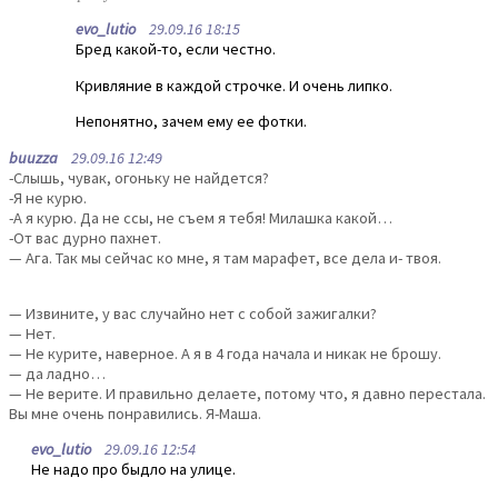
evo_lutio
29.09.16 18:15
Бред какой-то, если честно.
Кривляние в каждой строчке. И очень липко.
Непонятно, зачем ему ее фотки.
buuzza
29.09.16 12:49
-Слышь, чувак, огоньку не найдется?
-Я не курю.
-А я курю. Да не ссы, не съем я тебя! Милашка какой…
-От вас дурно пахнет.
— Ага. Так мы сейчас ко мне, я там марафет, все дела и- твоя.
— Извините, у вас случайно нет с собой зажигалки?
— Нет.
— Не курите, наверное. А я в 4 года начала и никак не брошу.
— да ладно…
— Не верите. И правильно делаете, потому что, я давно перестала.
Вы мне очень понравились. Я-Маша.
evo_lutio
29.09.16 12:54
Не надо про быдло на улице.