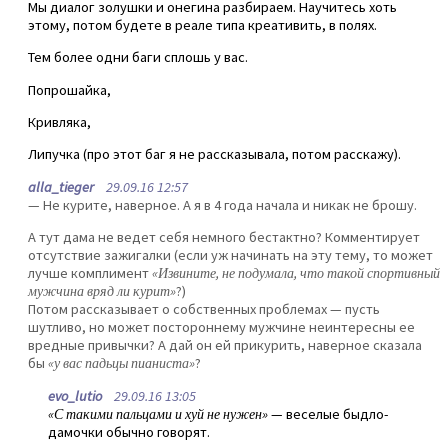
Мы диалог золушки и онегина разбираем. Научитесь хоть
этому, потом будете в реале типа креативить, в полях.
Тем более одни баги сплошь у вас.
Попрошайка,
Кривляка,
Липучка (про этот баг я не рассказывала, потом расскажу).
alla_tieger
29.09.16 12:57
— Не курите, наверное. А я в 4 года начала и никак не брошу.
А тут дама не ведет себя немного бестактно? Комментирует
отсутствие зажигалки (если уж начинать на эту тему, то может
лучше комплимент
«Извините, не подумала, что такой спортивный
мужчина вряд ли курит»
?)
Потом рассказывает о собственных проблемах — пусть
шутливо, но может постороннему мужчине неинтересны ее
вредные привычки? А дай он ей прикурить, наверное сказала
бы
«у вас падьцы пианиста»
?
evo_lutio
29.09.16 13:05
«С такими пальцами и хуй не нужен»
— веселые быдло-
дамочки обычно говорят.