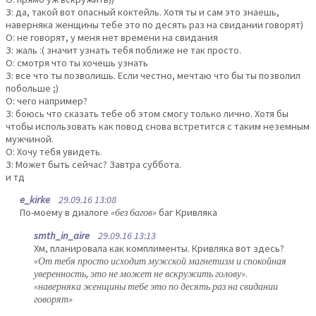
З: да, такой вот опасный коктейль. Хотя ты и сам это знаешь,
наверняка женщины тебе это по десять раз на свидании говорят)
О: не говорят, у меня нет времени на свидания
З: жаль :( значит узнать тебя поближе не так просто.
О: смотря что ты хочешь узнать
З: все что ты позволишь. Если честно, мечтаю что бы ты позволил
побольше ;)
О: чего например?
З: боюсь что сказать тебе об этом смогу только лично. Хотя бы
чтобы использовать как повод снова встретится с таким неземным
мужчиной.
О: Хочу тебя увидеть.
З: Может быть сейчас? Завтра суббота.
и тд
e_kirke
29.09.16 13:08
По-моему в диалоге
«без багов»
баг Кривляка
smth_in_aire
29.09.16 13:13
Хм, планировала как комплименты. Кривляка вот здесь?
«От тебя просто исходит мужской магнетизм и спокойная
уверенность, это не может не вскружить голову»
.
«наверняка женщины тебе это по десять раз на свидании
говорят»