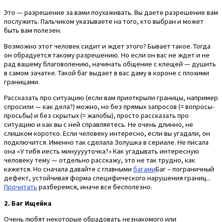
Это — разрешение за вами поухаживать. Вы даете разрешение вам
послужить. Пальчиком указываете на того, кто выбран и может
быть вам полезен.
Возможно этот человек сидит и ждет этого? Бывает такое. Тогда
он обрадуется такому разрешению. Но если он вас не ждет и не
рад вашему благоволению, начинать общение с клещей — душить
в самом зачатке. Такой баг выдает в вас даму в короне с плохими
границами.
Рассказать про ситуацию (если вам приоткрыли границы, например
спросили — как дела?) можно, но без прямых запросов (= вопросы-
просьбы) и без скрытых (= жалобы), просто рассказать про
ситуацию и как вы с ней справляетесь. Не очень длинно, не
слишком коротко. Если человеку интересно, если вы угадали, он
подключится. Именно так сделала Золушка в сериале. Не писала
она «У тибя иесть минууууточка?» Как угадывать интересную
человеку тему — отдельно расскажу, это не так трудно, как
кажется. Но сначала давайте с главными
багами
Баг – пограничный
дефект, устойчивая форма специфического нарушения границ...
Прочитать
разберемся, иначе все бесполезно.
2. Баг Ищейка
Очень любят некоторые обрадовать незнакомого или