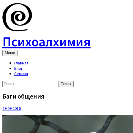
Skip
to
content
Психоалхимия
Меню
Главная
Блог
Сериал
Найти:
Баги общения
29.09.2016