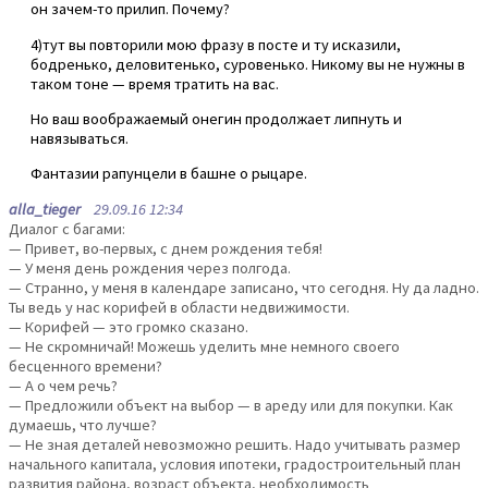
он зачем-то прилип. Почему?
4)тут вы повторили мою фразу в посте и ту исказили,
бодренько, деловитенько, суровенько. Никому вы не нужны в
таком тоне — время тратить на вас.
Но ваш воображаемый онегин продолжает липнуть и
навязываться.
Фантазии рапунцели в башне о рыцаре.
alla_tieger
29.09.16 12:34
Диалог с багами:
— Привет, во-первых, с днем рождения тебя!
— У меня день рождения через полгода.
— Странно, у меня в календаре записано, что сегодня. Ну да ладно.
Ты ведь у нас корифей в области недвижимости.
— Корифей — это громко сказано.
— Не скромничай! Можешь уделить мне немного своего
бесценного времени?
— А о чем речь?
— Предложили объект на выбор — в ареду или для покупки. Как
думаешь, что лучше?
— Не зная деталей невозможно решить. Надо учитывать размер
начального капитала, условия ипотеки, градостроительный план
развития района, возраст объекта, необходимость