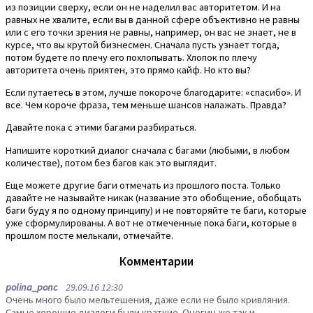
из позиции сверху, если он не наделил вас авторитетом. И на
равных не хвалите, если вы в данной сфере объективно не равны
или с его точки зрения не равны, например, он вас не знает, не в
курсе, что вы крутой бизнесмен. Сначала пусть узнает тогда,
потом будете по плечу его похлопывать. Хлопок по плечу
авторитета очень приятен, это прямо кайф. Но кто вы?
Если путаетесь в этом, лучше покороче благодарите: «спасибо». И
все. Чем короче фраза, тем меньше шансов налажать. Правда?
Давайте пока с этими багами разбираться.
Напишите короткий диалог сначала с багами (любыми, в любом
количестве), потом без багов как это выглядит.
Еще можете другие баги отмечать из прошлого поста. Только
давайте не называйте никак (название это обобщение, обобщать
баги буду я по одному принципу) и не повторяйте те баги, которые
уже сформулированы. А вот не отмеченные пока баги, которые в
прошлом посте мелькали, отмечайте.
Комментарии
polina_ponc
29.09.16 12:30
Очень много было мельтешения, даже если не было кривляния.
Самые хорошие диалоги были краткие. Онегин же так и