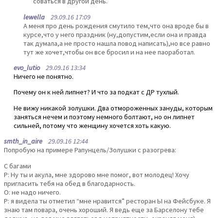
соваться в другой день.
lewella
29.09.16 17:09
А меня про день рождения смутило тем,что она вроде бы в
курсе,что у него праздник (ну,допустим,если она и правда
так думала,а не просто нашла повод написать),но все равно
тут же хочет,чтобы он все бросил и на нее паоработал.
evo_lutio
29.09.16 13:34
Ничего не понятно.
Почему он к ней липнет? И что за подкат с ДР тухлый.
Не вижу никакой золушки. Два отмороженных зануды, которым
заняться нечем и поэтому немного болтают, но он липнет
сильней, потому что женщину хочется хоть какую.
smth_in_aire
29.09.16 12:44
Попробую на примере Рапунцель/Золушки с разогрева:
С багами
Р: Ну ты и акула, мне здорово мне помог, вот молодец! Хочу
пригласить тебя на обед в благодарность.
О: не надо ничего.
Р: я видела ты отметил “мне нравится” ресторан Ы на Фейсбуке. Я
знаю там повара, очень хороший. Я ведь еще за Барселону тебе