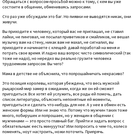
Обращаться с вопросом-просьбой можно к тому, с кем вы уже
состоите в общении, обмениваясь запросами.
Сто раз уже обсуждали это баг. Но пиявки не выводятся никак, они
живучи.
Вы приходите к человеку, который вас не приглашал, не ставил
лайки, не пинговал, не посылал приветиков и смайликов, не вешал
музычку вам на стену, никак вам не махал, не сигналил, вы
приходите и начинаете с клещей: давай поработай на меня и
потрать свое время. И ладно ваш вопрос чисто символический (так
тоже не надо), но нередко вы реально грузите человека
трудоемким запросом. Вы чего?
Мама в детстве не объяснила, что попрошайничать некрасиво?
Это позиция королевы, которая убеждена, что весь мужской
рыцарский мир замер в ожидании, когда же он ей сможет
пригодиться. Все хотят ей услужить, все рады ей помочь, дать
список литературы, объяснить непонятные ей моменты,
пригодиться и сделать что-нибудь для нее. А у нее в обмен есть
женские формы. Или не знаю что. Потому что мужчин таких тоже
много, побирушек и попрошаек, но у женщин в общении с
мужчинами — это просто главный баг. Прийти и задать вопрос с
обязательным: еесть минууутка? Или попросить о чем-то, колесо
поменять, ноут настроить, ножи поточить. Припрячь.