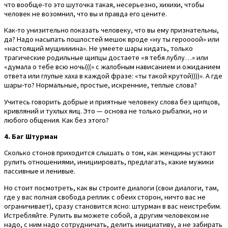
что вообще-то это шуточка такая, несерьезно, хихихи, чтобы
человек не возомнил, что вы и правда его цените.
Как-то унизительно показать человеку, что вы ему признательны,
да? Надо насыпать пошлостей мешок вроде «ну ты героооой» или
«настоящий мущиииина». Не умеете шары кидать, только
трагические родильные щипцы достаете «я тебя лублу…» или
«думала о тебе всю ночь(((» с жалобным нависанием и ожиданием
ответа или глупые хаха в каждой фразе: «ты такой крутой))))». А где
шары-то? Нормальные, простые, искренние, теплые слова?
Учитесь говорить добрые и приятные человеку слова без щипцов,
кривляний и тухлых яиц. Это — основа не только рыбалки, но и
любого общения. Как без этого?
4. Баг Штурман
Сколько стонов приходится слышать о том, как женщины устают
рулить отношениями, инициировать, предлагать, какие мужики
пассивные и ленивые.
Но стоит посмотреть, как вы строите диалоги (свои диалоги, там,
где у вас полная свобода реплик с обеих сторон, ничто вас не
ограничивает), сразу становится ясно: штурман в вас неистребим.
Истребляйте. Рулить вы можете собой, а другим человеком не
надо, с ним надо сотрудничать, делить инициативу, а не забирать