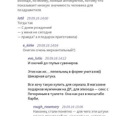
Вообще, по-моему, полный антикрючок, потому что
показывает низкую значимость человека для
поздравителя.
latil
29.09.16 14:00
Тогда так
— С днем рождения!
— у меня не сегодня
— правда? а я подарок приготовила)
e_kirke
29.09.16 14:04
Онегин очень меркантильный?)
evo_lutio
29.09.16 14:12
И охочий до глупых сувениров.
Этих как их… пепельниц в форме унитазов))
Шикарная штука.
Все хочу такую купить для сериала. В магазине
подарков мужчинам на ДР, для эпизода — секс с
Печориным в туалете. Она как раз в масштабе
барби.
rough_rosemary
29.09.16 15:06
Наконец стали понятно — для чего эти штуки