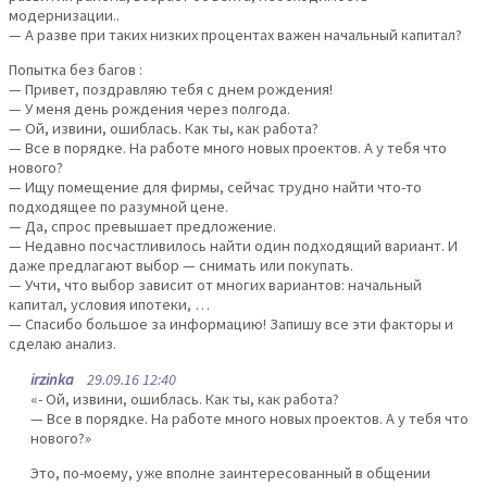
модернизации..
— А разве при таких низких процентах важен начальный капитал?
Попытка без багов :
— Привет, поздравляю тебя с днем рождения!
— У меня день рождения через полгода.
— Ой, извини, ошиблась. Как ты, как работа?
— Все в порядке. На работе много новых проектов. А у тебя что
нового?
— Ищу помещение для фирмы, сейчас трудно найти что-то
подходящее по разумной цене.
— Да, спрос превышает предложение.
— Недавно посчастливилось найти один подходящий вариант. И
даже предлагают выбор — снимать или покупать.
— Учти, что выбор зависит от многих вариантов: начальный
капитал, условия ипотеки, …
— Спасибо большое за информацию! Запишу все эти факторы и
сделаю анализ.
irzinka
29.09.16 12:40
«- Ой, извини, ошиблась. Как ты, как работа?
— Все в порядке. На работе много новых проектов. А у тебя что
нового?»
Это, по-моему, уже вполне заинтересованный в общении