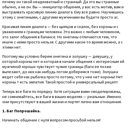
почему он такой неадекватный и странный. Да это вы странные
обычно, а не он. Вы — инициатор общения, у вас есть мотив, вам и
выстраивать красивую линию диалога. Ему все равно. Научившись
этому с онегиными, с другими мужчинами вы будете просто ас.
Красивая линия диалога — без щипцов и скалок, без короны и с
уважением к границам человека. Это важно с любым человеком,
это залог общения в балансе. Но онегины отличаются тем, что
иначе с ними просто нельзя. С другими какое-то время можно, а с
этими нет.
Поэтому мы условно берем онегина и золушку — девушку, у
которой короны нет и которая в начале общения с интересным ей
мужчиной хорошо чувствует чужие границы (баги ее позже
вылезают, до них как-нибудь потом доберемся тоже). Золушка
ведет себя как рыбачка просто потому, что у нее нет короны! Нет
короны = есть эмпатия. Такой простой и универсальный рецепт.
Теперь все баги по порядку. Хотя ситуации вами смоделированы,
не сомневайтесь, все баги в ваших моделях — реальные. Именно
они присутствуют в вашей жизни и портят лично вам отношения.
1. Баг Попрошайка.
Начинать общение с нуля вопросом-просьбой нельзя!