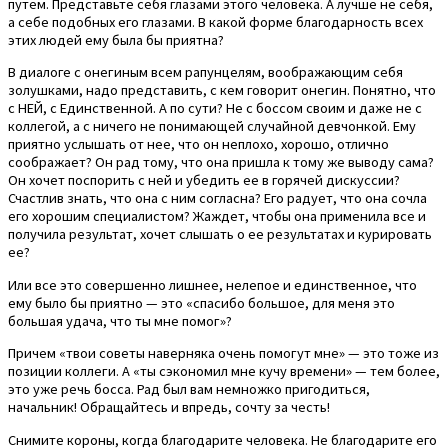
путем. Представьте себя глазами этого человека. А лучше не себя,
а себе подобных его глазами. В какой форме благодарность всех
этих людей ему была бы приятна?
В диалоге с онегиным всем рапунцелям, воображающим себя
золушками, надо представить, с кем говорит онегин. Понятно, что
с НЕЙ, с Единственной. А по сути? Не с боссом своим и даже не с
коллегой, а с ничего не понимающей случайной девчонкой. Ему
приятно услышать от нее, что он неплохо, хорошо, отлично
соображает? Он рад тому, что она пришла к тому же выводу сама?
Он хочет поспорить с ней и убедить ее в горячей дискуссии?
Счастлив знать, что она с ним согласна? Его радует, что она сочла
его хорошим специалистом? Жаждет, чтобы она применила все и
получила результат, хочет слышать о ее результатах и курировать
ее?
Или все это совершенно лишнее, нелепое и единственное, что
ему было бы приятно — это «спасибо большое, для меня это
большая удача, что ты мне помог»?
Причем «твои советы наверняка очень помогут мне» — это тоже из
позиции коллеги. А «ты сэкономил мне кучу времени» — тем более,
это уже речь босса. Рад был вам немножко пригодиться,
начальник! Обращайтесь и впредь, сочту за честь!
Снимите короны, когда благодарите человека. Не благодарите его