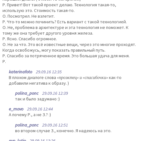
Р. Привет! Вот такой проект делаю. Технология такая-то,
использую это. Стоимость такая-то.
О. Посмотрел. Не взлетит.
Р. Что-то можно починить? Есть вариант с такой технологией.
О. Не, проблема в архитектуре и эта технология не поможет. К
тому же она требует другого уровня железа.
Р. Ясно. Спасибо огромное.
О. Не за что. Это всё известные вещи, через это многие проходят.
Когда освобожусь, могу показать правильный путь.
Р. Спасибо за потряченное время. Это большая удача для меня.
Р.
katerinafoto
29.09.16 12:35
В плохом диалоге слова
«проэктец» и «спасибочки»
как-то
добавили негатива к образу. )
polina_ponc
29.09.16 12:39
так и было задумано :)
e_movo
29.09.16 12:44
А почему Р., а не З.? :)
polina_ponc
29.09.16 12:51
во втором случае З., конечно. Я надеюсь на это.
evo_lutio
29.09.16 13:26