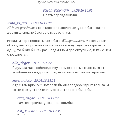
хуже, чем ты думаешь!»
.
rough_rosemary
29.09.16 15:05
Опять оправдашки)))
smth_in_aire
29.09.16 13:22
«С днем рождения»
мне крючок напоминает, а не баг) Только
девушка сильно быстро отморозилась.
Реплики коротковаты, как в баге
«Попрошайка»
. Может, если
объединить про поиск помещения и подходящий вариант в
одну, то было бы как раз недлинно и про ситуацию, и как с ней
справляется.
alla_tieger
29.09.16 13:26
Я думала дать собеседнику возможность отказаться от
углубления в подробности, если тема его не интересует.
katerinafoto
29.09.16 13:28
А где там крючок? Вот если бы она подарок приготовила. И
то не факт, что Онегину это интересно было бы.
alla_tieger
29.09.16 13:33
Там нет крючка. Досадная ошибка.
ext_3628873
29.09.16 13:35