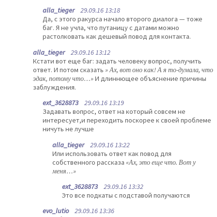
alla_tieger
29.09.16 13:18
Да, с этого ракурса начало второго диалога — тоже
баг. Я не учла, что путаницу с датами можно
растолковать как дешевый повод для контакта.
alla_tieger
29.09.16 13:12
Кстати вот еще баг: задать человеку вопрос, получить
ответ. И потом сказать
» Ах, вот оно как! А я то-думала, что
эдак, потому что…»
И длиннющее объяснение причины
заблуждения.
ext_3628873
29.09.16 13:19
Задавать вопрос, ответ на который совсем не
интересует,и переходить поскорее к своей проблеме
ничуть не лучше
alla_tieger
29.09.16 13:22
Или использовать ответ как повод для
собственного рассказа
«Ах, это еще что. Вот у
меня…»
ext_3628873
29.09.16 13:32
Это все подкаты с подставой получаются
evo_lutio
29.09.16 13:36