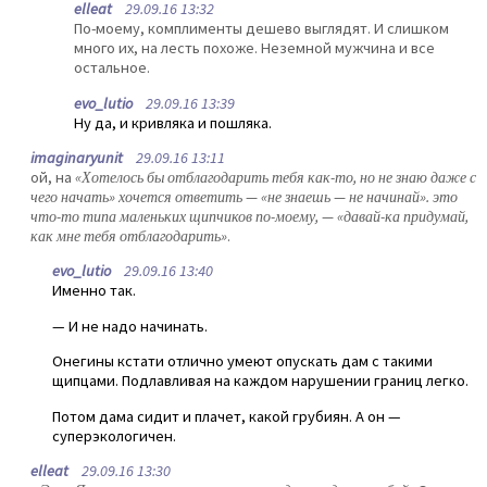
elleat
29.09.16 13:32
По-моему, комплименты дешево выглядят. И слишком
много их, на лесть похоже. Неземной мужчина и все
остальное.
evo_lutio
29.09.16 13:39
Ну да, и кривляка и пошляка.
imaginaryunit
29.09.16 13:11
ой, на
«Хотелось бы отблагодарить тебя как-то, но не знаю даже с
чего начать» хочется ответить — «не знаешь — не начинай». это
что-то типа маленьких щипчиков по-моему, — «давай-ка придумай,
как мне тебя отблагодарить»
.
evo_lutio
29.09.16 13:40
Именно так.
— И не надо начинать.
Онегины кстати отлично умеют опускать дам с такими
щипцами. Подлавливая на каждом нарушении границ легко.
Потом дама сидит и плачет, какой грубиян. А он —
суперэкологичен.
elleat
29.09.16 13:30