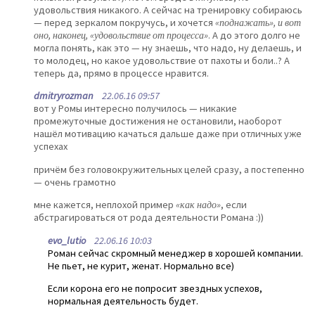
удовольствия никакого. А сейчас на тренировку собираюсь
— перед зеркалом покручусь, и хочется
«поднажать», и вот
оно, наконец, «удовольствие от процесса»
. А до этого долго не
могла понять, как это — ну знаешь, что надо, ну делаешь, и
то молодец, но какое удовольствие от пахоты и боли..? А
теперь да, прямо в процессе нравится.
dmitryrozman
22.06.16 09:57
вот у Ромы интересно получилось — никакие
промежуточные достижения не остановили, наоборот
нашёл мотивацию качаться дальше даже при отличных уже
успехах
причём без головокружительных целей сразу, а постепенно
— очень грамотно
мне кажется, неплохой пример
«как надо»
, если
абстрагироваться от рода деятельности Романа :))
evo_lutio
22.06.16 10:03
Роман сейчас скромный менеджер в хорошей компании.
Не пьет, не курит, женат. Нормально все)
Если корона его не попросит звездных успехов,
нормальная деятельность будет.