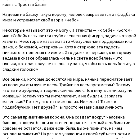
колпак. Простая башня.
Надевая на башку такую корону, человек закрывается от фидбэка
мира и устремляет свой взор в «небо».
Некоторые называют это «к Богу», а атеисты — «к Себе». «Богом»
или «Собой» называется грубо слепленная фигура, задача которой
хвалить. Некоторые называют это «безусловная поддержка» или
даже, о божемой, «стержень». Хотя к стержню эта гадость
никакого отношения не имеет. Это даже не зеркало, к которому
ведьма в сказке обращалась «Я ль на свете всех белее?» Это
нянька, которая получает зарплату за то, чтобы петь колыбельную
сладким голоском.
Все оценки, которые доносятся из мира, нянька пересматривает
из позиции «ты лучше всех». Тройки по всем предметам? Потому
что ты не зубрила, а творческий человек. Подтянуться ни разу не
можешь? Потому что ты интеллигент, а не быдлан. Зарплата
маленькая? Потому что ты не жополиз. Неженат? Ты же не
подкаблучник. Нет друзей? Ты просто независимая личность.
Это самая примитивная корона. Она создает вокруг человека
башню, а вокруг башни постепенно растет темный лес. Эмпатии
совсем не остается, даже если была. Вы же помните, на чем
основана эмпатия? На равном уважении к своей субъектности и