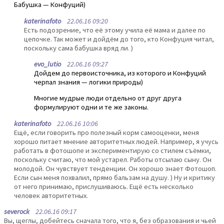
Бабушка — Конфуций)
katerinafoto
22.06.16 09:20
Есть подозрение, что её этому учила её мама и далее по
цепочке. Так может и дойдём до того, кто Конфуция читал,
поскольку сама бабушка вряд ли. )
evo_lutio
22.06.16 09:27
Дойдем до первоисточника, из которого и Конфуций
черпал знания — логики природы)
Многие мудрые люди отдельно от друг друга
формулируют одни и те же законы.
katerinafoto
22.06.16 10:06
Ещё, если говорить про полезный корм самооценки, меня
хорошо питает мнение авторитетных людей. Например, я учусь
работать в фотошопе и экспериментирую со стилем съёмки,
поскольку считаю, что мой устарел. Работы отсылаю сыну. Он
молодой. Он чувствует тенденции. Он хорошо знает Фотошоп.
Если сын меня похвалил, прямо бальзам на душу. ) Ну и критику
от него принимаю, прислушиваюсь. Ещё есть несколько
человек авторитетных.
severock
22.06.16 09:17
Вы, щеглы, добейтесь сначала того, что я, без образования и чьей