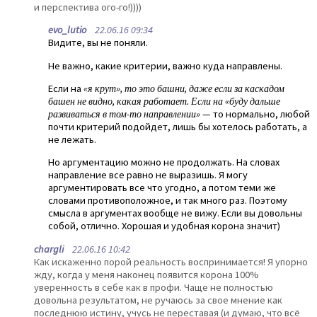
и перспектива ого-го!))))
evo_lutio
22.06.16 09:34
Видите, вы не поняли.
Не важно, какие критерии, важно куда направлены.
Если на
«я крут», то это башни, даже если за каскадом
башен не видно, какая работает. Если на «буду дальше
развиваться в том-то направлении»
— то нормально, любой
почти критерий подойдет, лишь бы хотелось работать, а
не лежать.
Но аргументацию можно не продолжать. На словах
направление все равно не выразишь. Я могу
аргументировать все что угодно, а потом теми же
словами противоположное, и так много раз. Поэтому
смысла в аргументах вообще не вижу. Если вы довольны
собой, отлично. Хорошая и удобная корона значит)
chargli
22.06.16 10:42
Как искаженно порой реальность воспринимается! Я упорно
жду, когда у меня наконец появится корона 100%
уверенность в себе как в профи. Чаще не полностью
довольна результатом, не ручаюсь за свое мнение как
последнюю истину, учусь не переставая (и думаю, что всё