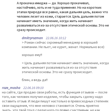
А прокачка имиджа — да. Хорошо прокачивал,
настойчиво, хоть и не туда применял. Но на коротких
этапах природе все равно, какая дальняя цель, важно что
человек лезет из кожи, старается. Цель дальняя потом
начинает иметь значение, когда жить начинает
разваливаться из-за отсутствия этической основы. Это не
сразу происходит.
dmitryrozman
22.06.16 10:12
> Роман сейчас скромный менеджер в хорошей
компании. Не пьет, не курит, женат. Нормально все)
хорошо ему!!
> Цель дальняя потом начинает иметь значение, когда
жить начинает разваливаться из-за отсутствия
этической основы. Это не сразу происходит.
блин, а ведь да!!
roze_masha
22.06.16 09:10
на сайте, где продаю свои работы, есть функция отзывов — после
того, как человек получил изделие, чтобы закрыть сделку надо
оставить отзыв. И люди пишут настолько в превосходных степенях
свои ощущения, что мне неловко становится. Очень приятно
знать, что твой труд сделал кого-то прямо счастливым, но как