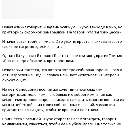
Новая нянька говорит: «Надень ослиную шкуру и выходи в мир, но
притворись скромной замарашкой. Не говори, что ты принцесса».
И начинается тройная жизнь. Это уже не простая психзащита, это
сложное нагромождение защит.
Одна: «Ты лучшая!» Вторая: «Те, кто так не считают, враги» Третья:
«Врагов надо обхитрить притворством».
Некоторым кажется, что вот эта вот трехзубцовая корона — это и
есть взросление. Ведь человек начинает «учитывать» интересы
окружающих.
Но нет. Самооценка все так же хочет питаться сладким
материнским молочком — любовью и одобрением, а так как
младенчик здорово вырос, приходится жарить жирные пончики из
манны небесной — из своих собственных иллюзий. А иллюзии
приходится защищать, чтобы не пришли и не отняли.
Принцесса в ослиной шкуре старается всем угождать, говорить
комплименты, кланяться, чтобы ее не убили враги. Она только не