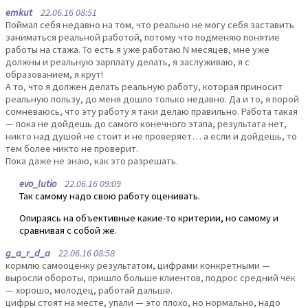
emkut
22.06.16 08:51
Поймал себя недавно на том, что реально не могу себя заставить
заниматься реальной работой, потому что подменяю понятие
работы на стажа. То есть я уже работаю N месяцев, мне уже
должны и реальную зарплату делать, я заслуживаю, я с
образованием, я крут!
А то, что я должен делать реальную работу, которая приносит
реальную пользу, до меня дошло только недавно. Да и то, я порой
сомневаюсь, что эту работу я таки делаю правильно. Работа такая
— пока не дойдешь до самого конечного этапа, результата нет,
никто над душой не стоит и не проверяет… а если и дойдешь, то
тем более никто не проверит.
Пока даже не знаю, как это разрешать.
evo_lutio
22.06.16 09:09
Так самому надо свою работу оценивать.
Опираясь на объективные какие-то критерии, но самому и
сравнивая с собой же.
g_a_r_d_a
22.06.16 08:58
кормлю самооценку результатом, цифрами конкретными —
выросли обороты, пришло больше клиентов, подрос средний чек
— хорошо, молодец, работай дальше.
цифры стоят на месте, упали — это плохо, но нормально, надо