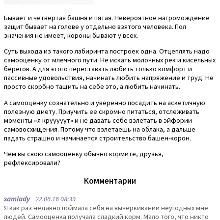
Бывает и четвертая башня и пятая. Невероятное нагромождение
защит бывает на голове у отдельно взятого человека. Пол
значения не имеет, короны бывают у всех.
Суть выхода из такого лабиринта построек одна. Отцеплять надо
самооценку от млечного пути. Не искать молочных рек и кисельных
берегов. А для этого переставать любить только комфорт и
пассивные удовольствия, начинать любить напряжение и труд. Не
просто скорбно тащить на себе это, а любить начинать.
А самооценку сознательно и уверенно посадить на аскетичную
полезную диету. Приучить ее скромно питаться, отслеживать
моменты «я крууууут» и не давать себе взлетать в эйфории
самовосхищения. Потому что взлетаешь на облака, а дальше
падать страшно и начинается строительство башен-корон.
Чем вы свою самооценку обычно кормите, друзья,
рефлексировали?
Комментарии
samlady
22.06.16 08:39
Я как раз недавно поймала себя на вычеркивании неугодных мне
людей. Самооценка получала сладкий корм. Мало того, что никто