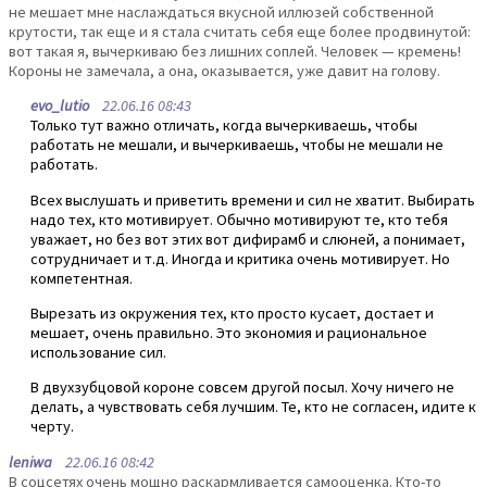
не мешает мне наслаждаться вкусной иллюзей собственной
крутости, так еще и я стала считать себя еще более продвинутой:
вот такая я, вычеркиваю без лишних соплей. Человек — кремень!
Короны не замечала, а она, оказывается, уже давит на голову.
evo_lutio
22.06.16 08:43
Только тут важно отличать, когда вычеркиваешь, чтобы
работать не мешали, и вычеркиваешь, чтобы не мешали не
работать.
Всех выслушать и приветить времени и сил не хватит. Выбирать
надо тех, кто мотивирует. Обычно мотивируют те, кто тебя
уважает, но без вот этих вот дифирамб и слюней, а понимает,
сотрудничает и т.д. Иногда и критика очень мотивирует. Но
компетентная.
Вырезать из окружения тех, кто просто кусает, достает и
мешает, очень правильно. Это экономия и рациональное
использование сил.
В двухзубцовой короне совсем другой посыл. Хочу ничего не
делать, а чувствовать себя лучшим. Те, кто не согласен, идите к
черту.
leniwa
22.06.16 08:42
В соцсетях очень мощно раскармливается самооценка. Кто-то