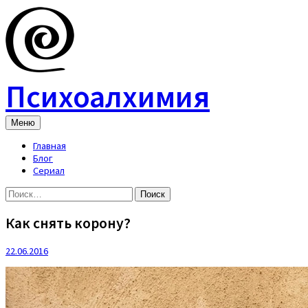
Skip
to
content
Психоалхимия
Меню
Главная
Блог
Сериал
Найти:
Как снять корону?
22.06.2016