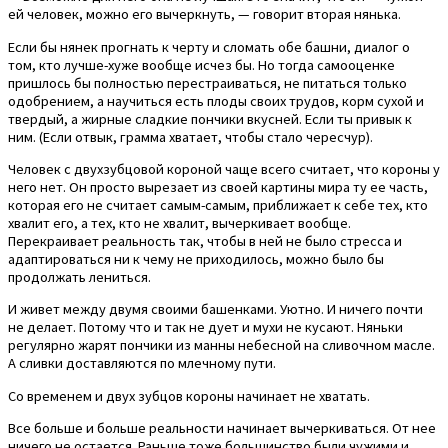
ей человек, можно его вычеркнуть, — говорит вторая нянька.
Если бы нянек прогнать к черту и сломать обе башни, диалог о
том, кто лучше-хуже вообще исчез бы. Но тогда самооценке
пришлось бы полностью перестраиваться, не питаться только
одобрением, а научиться есть плоды своих трудов, корм сухой и
твердый, а жирные сладкие пончики вкусней. Если ты привык к
ним. (Если отвык, грамма хватает, чтобы стало чересчур).
Человек с двухзубцовой короной чаще всего считает, что короны у
него нет. Он просто вырезает из своей картины мира ту ее часть,
которая его не считает самым-самым, приближает к себе тех, кто
хвалит его, а тех, кто не хвалит, вычеркивает вообще.
Перекраивает реальность так, чтобы в ней не было стресса и
адаптироваться ни к чему не приходилось, можно было бы
продолжать лениться.
И живет между двумя своими башенками. Уютно. И ничего почти
не делает. Потому что и так не дует и мухи не кусают. Няньки
регулярно жарят пончики из манны небесной на сливочном масле.
А сливки доставляются по млечному пути.
Со временем и двух зубцов короны начинает не хватать.
Все больше и больше реальности начинает вычеркиваться. От нее
ничего не остается. Раньше тоже большинство были чужими и