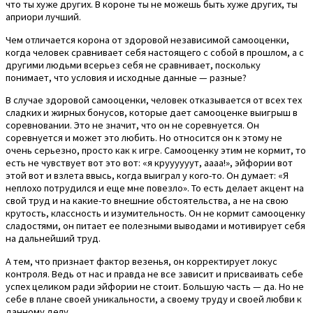
что ты хуже других. В короне ты не можешь быть хуже других, ты
априори лучший.
Чем отличается корона от здоровой независимой самооценки,
когда человек сравнивает себя настоящего с собой в прошлом, а с
другими людьми всерьез себя не сравнивает, поскольку
понимает, что условия и исходные данные — разные?
В случае здоровой самооценки, человек отказывается от всех тех
сладких и жирных бонусов, которые дает самооценке выигрыш в
соревновании. Это не значит, что он не соревнуется. Он
соревнуется и может это любить. Но относится он к этому не
очень серьезно, просто как к игре. Самооценку этим не кормит, то
есть не чувствует вот это вот: «я круууууут, аааа!», эйфории вот
этой вот и взлета ввысь, когда выиграл у кого-то. Он думает: «Я
неплохо потрудился и еще мне повезло». То есть делает акцент на
свой труд и на какие-то внешние обстоятельства, а не на свою
крутость, классность и изумительность. Он не кормит самооценку
сладостями, он питает ее полезными выводами и мотивирует себя
на дальнейший труд.
А тем, что признает фактор везенья, он корректирует локус
контроля. Ведь от нас и правда не все зависит и присваивать себе
успех целиком ради эйфории не стоит. Большую часть — да. Но не
себе в плане своей уникальности, а своему труду и своей любви к
данному делу.