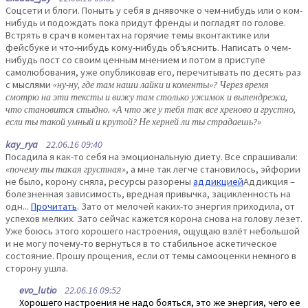
Соцсети и блоги. Поныть у себя в днявочке о чем-нибудь или о ком-
нибудь и подождать пока придут френды и погладят по голове.
Встрять в срач в коментах на горячие темы вконтактике или
фейсбуке и что-нибудь кому-нибудь объяснить. Написать о чем-
нибудь пост со своим ценным мнением и потом в приступе
самолюбования, уже опубликовав его, перечитывать по десять раз
с мыслями
«ну-ну, где там наши лайки и коменты»? Через время
смотрю на эти тексты и вижу там столько ужимок и выпендрежа,
что становится стыдно. «А что же у тебя так все хреново и грустно,
если ты такой умный и крутой? Не херней ли ты страдаешь?»
kay_rya
22.06.16 09:40
Посадила я как-то себя на эмоциональную диету. Все спрашивали:
«почему ты такая грустная»
, а мне так легче становилось, эйфории
не было, корону сняла, ресурсы разорены
аддикцией
Аддикция –
болезненная зависимость, вредная привычка, зацикленность на
одн...
Прочитать
. Зато от мелочей каких-то энергия приходила, от
успехов мелких. Зато сейчас кажется корона снова на голову лезет.
Уже боюсь этого хорошего настроения, ощущаю взлёт небольшой
и не могу почему-то вернуться в то стабильное аскетическое
состояние. Прошу прощения, если от темы самооценки немного в
сторону ушла.
evo_lutio
22.06.16 09:52
Хорошего настроения не надо бояться, это же энергия, чего ее