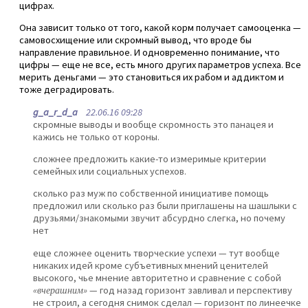
цифрах.
Она зависит только от того, какой корм получает самооценка —
самовосхищение или скромный вывод, что вроде бы
направление правильное. И одновременно понимание, что
цифры — еще не все, есть много других параметров успеха. Все
мерить деньгами — это становиться их рабом и аддиктом и
тоже деградировать.
g_a_r_d_a
22.06.16 09:28
скромные выводы и вообще скромность это панацея и
кажись не только от короны.
сложнее предложить какие-то измеримые критерии
семейных или социальных успехов.
сколько раз муж по собственной инициативе помощь
предложил или сколько раз были приглашены на шашлыки с
друзьями/знакомыми звучит абсурдно слегка, но почему
нет
еще сложнее оценить творческие успехи — тут вообще
никаких идей кроме субъетивных мнений ценителей
высокого, чье мнение авторитетно и сравнение с собой
«вчерашним»
— год назад горизонт завливал и перспективу
не строил, а сегодня снимок сделал — горизонт по линеечке