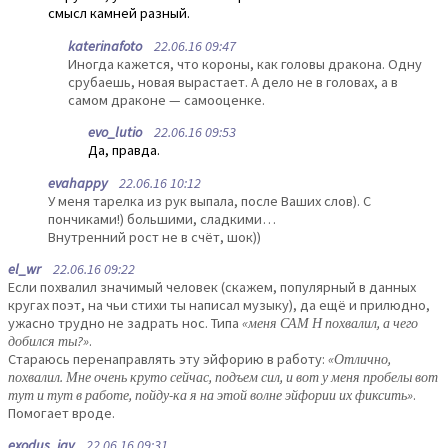
смысл камней разный.
katerinafoto
22.06.16 09:47
Иногда кажется, что короны, как головы дракона. Одну
срубаешь, новая вырастает. А дело не в головах, а в
самом драконе — самооценке.
evo_lutio
22.06.16 09:53
Да, правда.
evahappy
22.06.16 10:12
У меня тарелка из рук выпала, после Ваших слов). С
пончиками!) большими, сладкими…
Внутренний рост не в счёт, шок))
el_wr
22.06.16 09:22
Если похвалил значимый человек (скажем, популярный в данных
кругах поэт, на чьи стихи ты написал музыку), да ещё и прилюдно,
ужасно трудно не задрать нос. Типа
«меня САМ Н похвалил, а чего
добился ты?»
.
Стараюсь перенаправлять эту эйфорию в работу:
«Отлично,
похвалил. Мне очень круто сейчас, подъем сил, и вот у меня пробелы вот
тут и тут в работе, пойду-ка я на этой волне эйфории их фиксить»
.
Помогает вроде.
exodus_jay
22.06.16 09:31