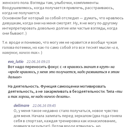
женского пола. Взгляды там, улыбочки, комплименты.
Воодушевляюсь, когда получается привлечь, расстраиваюсь,
когда не получается.
Основном баг который за собой отследил — думать, что нравлюсь
девушкам, когда они на меня смотрят. Ну, я не могу по-другому
интерпретировать довольно долгие или частые взгляды, когда
они бывают. )
Т.е. вроде и понимаю, что могу им не нравится и вообще чужая
голова-потемки, но как-то само собой это все теснят мысли
«а я,
наверное, ничего так»
. )
evo_lutio
22.06.16 09:15
Вот надо переносить фокус с
«я нравлюсь значит я крут» на
«вроде нравлюсь, у меня это получается, надо развиваться в этом
дальше»
На деятельность. Функция самооценки мотивировать
деятельность, а не закармливать в бездеятельности. Типа
«ты
и так хорош, не надо ничего делать»
.
dellmare
22.06.16 09:45
О, у меня такое недавно стало получаться, новое чувство
для меня. Начала залипать перед зеркалом (два года гоняла
себя в спортзал, каждая тренировка как изнасилование,
появился результат). Потом вроде втянулась, но