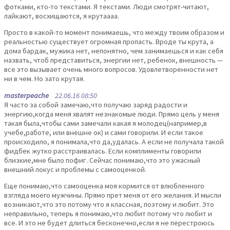
фотками, кто-то текстами. Я текстами. Люди смотрят-читают,
лайкают, восхищаются, я крутаааа.
Просто в какой-то момент понимаешь, что между твоим образом и
реальностью существует огромная пропасть. Вроде ты крута, а
дома бардак, мужика нет, непонятно, чем занимаешься и как себя
назвать, чтоб представиться, энергии нет, ребенок, внешность —
все это вызывает очень много вопросов. Удовлетворенности нет
ни в чем. Но зато крутая.
masterpeache
22.06.16 08:50
Я часто за собой замечаю,что получаю заряд радости и
энергию,когда меня хвалят незнакомые люди. Прямо цель у меня
такая была,чтобы сами замечали какая я молодец(например,в
учебе,работе, или внешне ок) и сами говорили. И если такое
происходило, я понимала,что да,удалась. А если не получала такой
фидбек жутко расстраивалась. Если комплименты говорили
близкие,мне было пофиг. Сейчас понимаю,что это ужасный
внешний локус и проблемы с самооценкой.
Еще понимаю,что самооценка моя кормится от влюбленного
взгляда моего мужчины. Прямо прет меня от его желания. И мысли
возникают,что это потому что я классная, поэтому и любит. Это
неправильно, теперь я понимаю,что любит потому что любит и
все. И это не будет длиться бесконечно,если я не перестроюсь