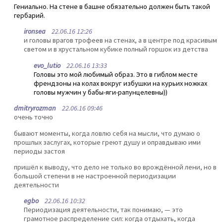
Гениально. На стене в башне обязательно должен быть такой
гербарий.
ironsea
22.06.16 12:26
и головы врагов трофеев на стенах, а в центре под красивым
светом и в хрустальном кубике полный горшок из детства
evo_lutio
22.06.16 13:33
Головы это мой любимый образ. Это в гиблом месте
френдзоны на колах вокруг избушки на курьих ножках
головы мужчин у бабы-яги-рапунцелевны))
dmitryrozman
22.06.16 09:46
очень точно
бывают моменты, когда ловлю себя на мысли, что думаю о
прошлых заслугах, которые греют душу и оправдываю ими
периоды застоя
пришёл к выводу, что дело не только во врождённой лени, но в
большой степени в не настроенной периодизации
деятельности
egbo
22.06.16 10:32
Периодизация деятельности, так понимаю, — это
грамотное распределение сил: когда отдыхать, когда