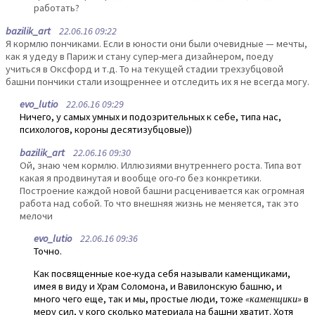
работать?
bazilik_art
22.06.16 09:22
Я кормлю пончиками. Если в юности они были очевидные — мечты,
как я удеду в Париж и стану супер-мега дизайнером, поеду
учиться в Оксфорд и т.д. То на текущей стадии трехзубцовой
башни пончики стали изощреннее и отследить их я не всегда могу.
evo_lutio
22.06.16 09:29
Ничего, у самых умных и подозрительных к себе, типа нас,
психологов, короны десятизубцовые))
bazilik_art
22.06.16 09:30
Ой, знаю чем кормлю. Иллюзиями внутреннего роста. Типа вот
какая я продвинутая и вообще ого-го без конкретики.
Построение каждой новой башни расценивается как огромная
работа над собой. То что внешняя жизнь не меняется, так это
мелочи
evo_lutio
22.06.16 09:36
Точно.
Как посвященные кое-куда себя называли каменщиками,
имея в виду и Храм Соломона, и Вавилонскую башню, и
много чего еще, так и мы, простые люди, тоже
«каменщики»
в
меру сил, у кого сколько материала на башни хватит. Хотя