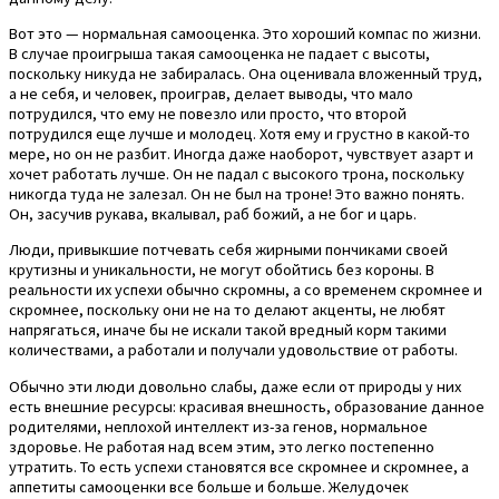
Вот это — нормальная самооценка. Это хороший компас по жизни.
В случае проигрыша такая самооценка не падает с высоты,
поскольку никуда не забиралась. Она оценивала вложенный труд,
а не себя, и человек, проиграв, делает выводы, что мало
потрудился, что ему не повезло или просто, что второй
потрудился еще лучше и молодец. Хотя ему и грустно в какой-то
мере, но он не разбит. Иногда даже наоборот, чувствует азарт и
хочет работать лучше. Он не падал с высокого трона, поскольку
никогда туда не залезал. Он не был на троне! Это важно понять.
Он, засучив рукава, вкалывал, раб божий, а не бог и царь.
Люди, привыкшие потчевать себя жирными пончиками своей
крутизны и уникальности, не могут обойтись без короны. В
реальности их успехи обычно скромны, а со временем скромнее и
скромнее, поскольку они не на то делают акценты, не любят
напрягаться, иначе бы не искали такой вредный корм такими
количествами, а работали и получали удовольствие от работы.
Обычно эти люди довольно слабы, даже если от природы у них
есть внешние ресурсы: красивая внешность, образование данное
родителями, неплохой интеллект из-за генов, нормальное
здоровье. Не работая над всем этим, это легко постепенно
утратить. То есть успехи становятся все скромнее и скромнее, а
аппетиты самооценки все больше и больше. Желудочек