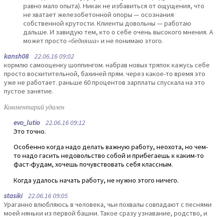
равно мало опыта). Никак не избавиться от ощущения, что
не хватает железобетонной опоры — осознания
собственной крутости. Клиенты довольны — работаю
дальше. И завидую тем, кто о себе очень высокого мнения. А
может просто
«бедняша»
и не понимаю этого.
kansh08
22.06.16 09:02
кормлю самооценку шоппингом. набрав новых тряпок кажусь себе
просто восхитительной, бахиней прям. через какое-то время это
уже не работает. раньше 60 процентов зарплаты спускала на это
пустое занятие.
Комментарий удален
evo_lutio
22.06.16 09:12
Это точно.
Особенно когда надо делать важную работу, неохота, но чем-
то надо гасить недовольство собой и прибегаешь к каким-то
фаст-фудам, хочешь почувствовать себя классным.
Когда удалось начать работу, не нужно этого ничего.
stasiki
22.06.16 09:05
Ураганно влюбляюсь в человека, чьи похвалы совпадают с песнями
моей няньки из первой башни. Такое сразу узнавание, родство, и