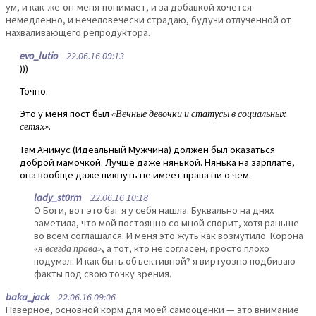
ум, и как-же-он-меня-понимает, и за добавкой хочется
немедленно, и нечеловечески страдаю, будучи отлученной от
нахваливающего репродуктора.
evo_lutio
22.06.16 09:13
)))
Точно.
Это у меня пост был
«Вечные девочки и статусы в социальных
сетях»
.
Там Анимус (Идеальный Мужчина) должен был оказаться
доброй мамочкой. Лучше даже нянькой. Нянька на зарплате,
она вообще даже пикнуть не имеет права ни о чем.
lady_st0rm
22.06.16 10:18
О Боги, вот это баг я у себя нашла. Буквально на днях
заметила, что мой постоянно со мной спорит, хотя раньше
во всем соглашался. И меня это жуть как возмутило. Корона
«я всегда права»
, а тот, кто не согласен, просто плохо
подумал. И как быть объективной? я виртуозно подбиваю
факты под свою точку зрения.
baka_jack
22.06.16 09:06
Наверное, основной корм для моей самооценки — это внимание