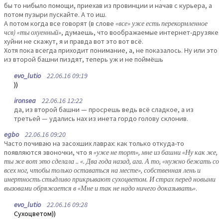
бы то нибыло помощи, приехав из провинции и начав с курьера, а
потом пузыри пускайте. А то иш.
А потом когда все говорят (в слове
«все» уже есть перекормленное
чсв) «ты охуенный»
, думаешь, что воображаемые интернет-друзяке
хуйни не скажут, я и правда вот это вот всё.
Хотя пока всегда приходит понимание, а, не показалось. Ну или это
из второй башни пиздят, теперь уж и не поймёшь
evo_lutio
22.06.16 09:19
))
ironsea
22.06.16 12:22
да, из второй башни — просрешь ведь всё сладкое, а из
третьей — удались нах из инета гордо голову склонив.
egbo
22.06.16 09:20
Часто почиваю на засохших лаврах: как только откуда-то
появляются звоночки, что я
«уже не торт», мне из башни «Ну как же,
ты же вот это сделала .. «. Два года назад, ага. А то, «нужно бежать со
всех ног, чтобы только оставаться на месте», собственная лень и
инертность стыдливо прикрывают сухоцветом. И страх перед новыми
вызовами обряжается в «Мне и так не надо ничего доказывать»
.
evo_lutio
22.06.16 09:28
Сухоцветом))