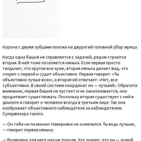
Корона с двумя зубцами похожа на двурогий головной убор жреца.
Когда одна башня не справляется с задачей, рядом строится
вторая. В ней тоже поселяется нянька. Если первая просто
талдычит, что кругом все хуже, вторая нянька делает вид, что
спорит с первой и судит объективно. Первая говорит: «Ты
объективно лучше всех», а вторая ей отвечает: «Нет, все
субъективно. В своей системе координат он — лучший». Обратите
внимание, первая башня не пустеет и не заколачивается, она
продолжает существовать. Поскольку вторая существует с ней в
диалоге и говорит о человеке всегда в третьем лице. Так она
изображает объективного наблюдателя за наблюдетелем.
Супервизора такого.
— Он тебе не позвонил. Наверняка не осмелился. Ты ведь лучшая,
— говорит первая нянька.
— Возможно для него она не лучшая. Это значит, что он — чужой