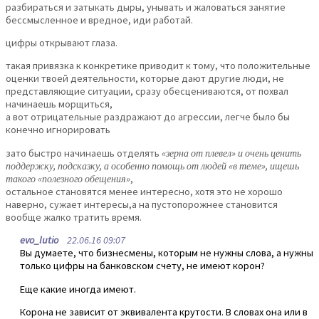
разбираться и затыкать дыры, унывать и жаловаться занятие
бессмысленное и вредное, иди работай.
цифры открывают глаза.
такая привязка к конкретике приводит к тому, что положительные
оценки твоей деятельности, которые дают другие люди, не
представляющие ситуации, сразу обесцениваются, от похвал
начинаешь морщиться,
а вот отрицательные раздражают до агрессии, легче было бы
конечно игнорировать
зато быстро начинаешь отделять
«зерна от плевел» и очень ценить
поддержку, подсказку, а особенно помощь от людей «в теме», ищешь
такого «полезного обещения»
,
остальное становятся менее интересно, хотя это не хорошо
наверно, сужает интересы,а на пустопорожнее становится
вообще жалко тратить время.
evo_lutio
22.06.16 09:07
Вы думаете, что бизнесмены, которым не нужны слова, а нужны
только цифры на банковском счету, не имеют корон?
Еще какие иногда имеют.
Корона не зависит от эквивалента крутости. В словах она или в