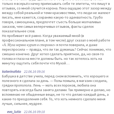
только я всерьёз начну приписывать себе те эпитеты, что пишут в
отзывах, со мной случится корона. Пока ощущаю этот зазор между
между собой реальной и теми красивостями, что люди не жалеют
писать, мне кажется, сохраняю какую-то адекватность. Грубо
говоря, самооценка, предпочтет съесть больше молчаливых
заказов, чем самых велеречивых отзывов, факты сделок
показательнее слов.
Но пробивает всё равно. Когда уважаемый мной (в
профессиональном плане, в том числе) друг сказал о моей работе
«А. Муха нервно курит в сторонке»
я почти поверила, и даже
переспросила — правда, что ли так думаешь? Сейчас понимаю, что
смешно конечно. Друг хотел сделать приятное, да, но своя-то
голова и глаза на месте должны быть. но так хотелось хоть на
минутку ощутить себя почти что Мухой…
katerinafoto
22.06.16 09:16
Бабушка в детстве учила, перед сном вспомнить, что хорошего и
полезного я сделала за день. — Полы помыла, в магазин сходила,
грядки прополола. Лень — мать всех пороков, любила она
повторять и всегда была занята делами. Так примерно и делаю, но
вспоминаю не обыденные вещи, не то что делаю каждый день, а
какие-то преодоления себя. То, что хоть немного сделало меня
лучше, сильнее, мудрее.
evo_lutio
22.06.16 09:18