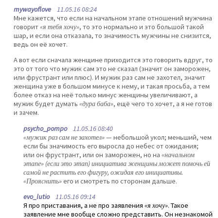
mywayoflove
11.05.16 08:24
Мне кажется, что если на начальном этапе отношений мужчина
говорит
«я тебя хочу»
, то это нормально и это большой такой
шар, и если она отказала, то значимость мужчины не снизится,
ведь он её хочет.
А вот если сначала женщине приходится это говорить вдруг, то
это от того что мужик сам это не сказал (значит он заморожен,
или фрустрант или плюс). И мужик раз сам не захотел, значит
женщина уже в большом минусе к нему, и такая просьба, а тем
более отказ на неё только минус женщины увеличивают, а
мужик будет думать
«дура баба»
, ещё чего то хочет, а я не готов
и зачем.
psycho_pompo
11.05.16 08:40
«мужик раз сам не захотел»
— небольшой укол; меньший, чем
если бы значимость его выросла до небес от ожидания;
или он фрустрант, или он заморожен, но на
«начальном
этапе» (если это этап) инициатива женщины может помочь ей
самой не растить его фигуру, ожидая его инициативы.
«Прояснить»
его и смотреть по сторонам дальше.
evo_lutio
11.05.16 09:14
Я про приставания, а не про заявления
«я хочу»
. Такое
заявление мне вообще сложно представить. Он незнакомой