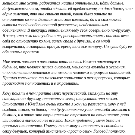
мешают мне жить, радоваться нашим отношениям, идти дальше.
Задумываюсь о том, чтобы сделать ей предложение, но дико боюсь, что
вдруг изменит, что она станет такой, какой была раньше по
отношению ко мне. Бывшая жена мне изменила, да и я сам мозг ей
выносил своей необоснованной ревностью, неадекватными
обвинениями. В текущих отношениях веду себя совершенно по-другому.
Я знаю, что если начну обвинять, расспрашивать почему она вот вела
себя по отношению ко мне, зачем спала с другими, а со мной
встречалась, и говорить прочую ересь, то я все испорчу. По сути буду ее
обвинять в прошлом.
Мне очень помогли и помогают ваши посты. Важно настоящее и
будущее, что человек живая система, меняются взгляды и желания,
что постепенно меняется значимость человека в процессе отношений.
Пришло хоть какое-то маленькое понимание о тех процессах, которые
происходят в отношениях и в их развитии.
Хочу понять в чем причина моих переживаний, взглянуть на эту
ситуацию по-другому, относиться легко, отпустить эти мысли.
Отношения с Юлей мне очень важны, я хочу их развивать, хочу с ней
создать семью, но боюсь, что буду потихоньку точить себя мыслями о
бывших, и в итоге это отрицательно отразится на отношениях, рано
или поздно я вылью на нее все это. Такая проблема у меня была и в
прошлых отношениях. Почему-то не могу я относиться спокойно к
сексу девушек, который изначально «просто секс». Головой понимаю,