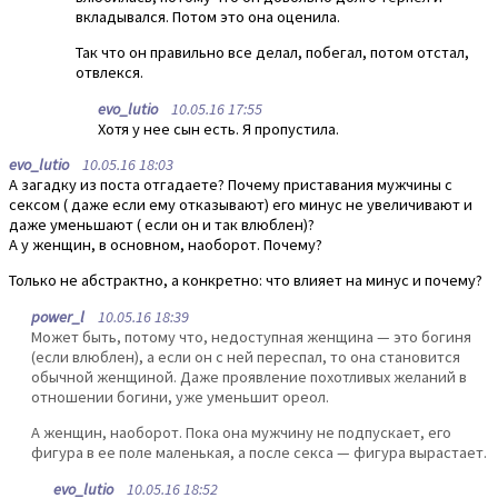
вкладывался. Потом это она оценила.
Так что он правильно все делал, побегал, потом отстал,
отвлекся.
evo_lutio
10.05.16 17:55
Хотя у нее сын есть. Я пропустила.
evo_lutio
10.05.16 18:03
А загадку из поста отгадаете? Почему приставания мужчины с
сексом ( даже если ему отказывают) его минус не увеличивают и
даже уменьшают ( если он и так влюблен)?
А у женщин, в основном, наоборот. Почему?
Только не абстрактно, а конкретно: что влияет на минус и почему?
power_l
10.05.16 18:39
Может быть, потому что, недоступная женщина — это богиня
(если влюблен), а если он с ней переспал, то она становится
обычной женщиной. Даже проявление похотливых желаний в
отношении богини, уже уменьшит ореол.
А женщин, наоборот. Пока она мужчину не подпускает, его
фигура в ее поле маленькая, а после секса — фигура вырастает.
evo_lutio
10.05.16 18:52