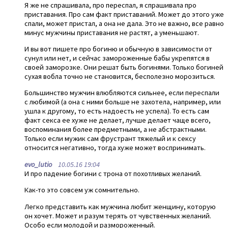
Я же не спрашивала, про переспал, я спрашивала про
приставания. Про сам факт приставаний. Может до этого уже
спали, может пристал, а она не дала. Это не важно, все равно
минус мужчины приставания не растят, а уменьшают.
И вы вот пишете про богиню и обычную в зависимости от
сунул или нет, и сейчас замороженные бабы укрепятся в
своей заморозке. Они решат быть богинями. Только богиней
сухая вобла точно не становится, бесполезно морозиться.
Большинство мужчин влюбляются сильнее, если переспали
с любимой (а она с ними больше не захотела, например, или
ушла к другому, то есть надоесть не успела). То есть сам
факт секса ее хуже не делает, лучше делает чаще всего,
воспоминания более предметными, а не абстрактными.
Только если мужик сам фрустрант тяжелый и к сексу
относится негативно, тогда хуже может воспринимать.
evo_lutio
10.05.16 19:04
И про падение богини с трона от похотливых желаний.
Как-то это совсем уж сомнительно.
Легко представить как мужчина любит женщину, которую
он хочет. Может и разум терять от чувственных желаний.
Особо если молодой и размороженный.