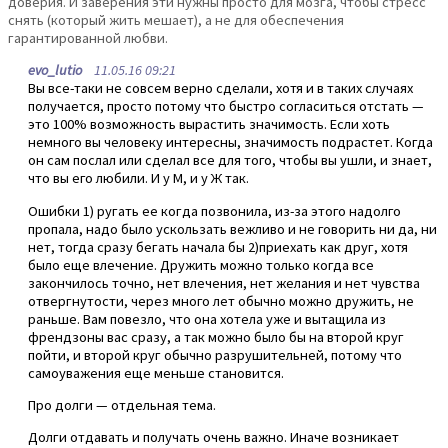
доверия. И заверения эти нужны просто для мозга, чтобы стресс
снять (который жить мешает), а не для обеспечения
гарантированной любви.
evo_lutio
11.05.16 09:21
Вы все-таки не совсем верно сделали, хотя и в таких случаях
получается, просто потому что быстро согласиться отстать —
это 100% возможность вырастить значимость. Если хоть
немного вы человеку интересны, значимость подрастет. Когда
он сам послал или сделал все для того, чтобы вы ушли, и знает,
что вы его любили. И у М, и у Ж так.
Ошибки 1) ругать ее когда позвонила, из-за этого надолго
пропала, надо было ускользать вежливо и не говорить ни да, ни
нет, тогда сразу бегать начала бы 2)приехать как друг, хотя
было еще влечение. Дружить можно только когда все
закончилось точно, нет влечения, нет желания и нет чувства
отвергнутости, через много лет обычно можно дружить, не
раньше. Вам повезло, что она хотела уже и вытащила из
френдзоны вас сразу, а так можно было бы на второй круг
пойти, и второй круг обычно разрушительней, потому что
самоуважения еще меньше становится.
Про долги — отдельная тема.
Долги отдавать и получать очень важно. Иначе возникает