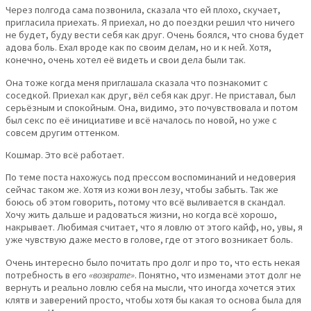
Через полгода сама позвонила, сказала что ей плохо, скучает,
пригласила приехать. Я приехал, но до поездки решил что ничего
не будет, буду вести себя как друг. Очень боялся, что снова будет
адова боль. Ехал вроде как по своим делам, но и к ней. Хотя,
конечно, очень хотел её видеть и свои дела были так.
Она тоже когда меня приглашала сказала что познакомит с
соседкой. Приехал как друг, вёл себя как друг. Не приставал, был
серьёзным и спокойным. Она, видимо, это почувствовала и потом
был секс по её инициативе и всё началось по новой, но уже с
совсем другим оттенком.
Кошмар. Это всё работает.
По теме поста нахожусь под прессом воспоминаний и недоверия
сейчас таком же. Хотя из кожи вон лезу, чтобы забыть. Так же
боюсь об этом говорить, потому что всё выливается в скандал.
Хочу жить дальше и радоваться жизни, но когда всё хорошо,
накрывает. Любимая считает, что я ловлю от этого кайф, но, увы, я
уже чувствую даже место в голове, где от этого возникает боль.
Очень интересно было почитать про долг и про то, что есть некая
потребность в его
«возврате»
. Понятно, что изменами этот долг не
вернуть и реально ловлю себя на мысли, что иногда хочется этих
клятв и заверений просто, чтобы хотя бы какая то основа была для