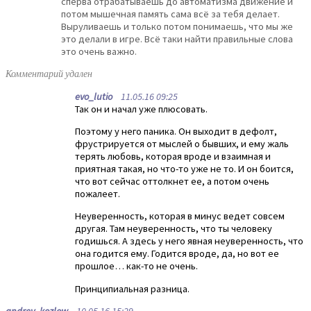
сперва отрабатываешь до автоматизма движение и
потом мышечная память сама всё за тебя делает.
Выруливаешь и только потом понимаешь, что мы же
это делали в игре. Всё таки найти правильные слова
это очень важно.
Комментарий удален
evo_lutio
11.05.16 09:25
Так он и начал уже плюсовать.
Поэтому у него паника. Он выходит в дефолт,
фрустрируется от мыслей о бывших, и ему жаль
терять любовь, которая вроде и взаимная и
приятная такая, но что-то уже не то. И он боится,
что вот сейчас оттолкнет ее, а потом очень
пожалеет.
Неуверенность, которая в минус ведет совсем
другая. Там неуверенность, что ты человеку
годишься. А здесь у него явная неуверенность, что
она годится ему. Годится вроде, да, но вот ее
прошлое… как-то не очень.
Принципиальная разница.