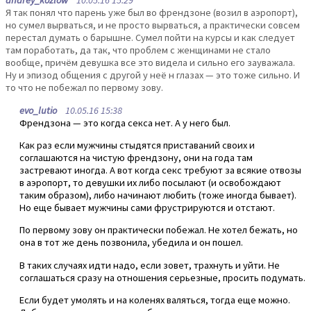
andrey_kozlow
10.05.16 15:29
Я так понял что парень уже был во френдзоне (возил в аэропорт),
но сумел вырваться, и не просто вырваться, а практически совсем
перестал думать о барышне. Сумел пойти на курсы и как следует
там поработать, да так, что проблем с женщинами не стало
вообще, причём девушка все это видела и сильно его зауважала.
Ну и эпизод общения с другой у неё н глазах — это тоже сильно. И
то что не побежал по первому зову.
evo_lutio
10.05.16 15:38
Френдзона — это когда секса нет. А у него был.
Как раз если мужчины стыдятся приставаний своих и
соглашаются на чистую френдзону, они на года там
застревают иногда. А вот когда секс требуют за всякие отвозы
в аэропорт, то девушки их либо посылают (и освобождают
таким образом), либо начинают любить (тоже иногда бывает).
Но еще бывает мужчины сами фрустрируются и отстают.
По первому зову он практически побежал. Не хотел бежать, но
она в тот же день позвонила, убедила и он пошел.
В таких случаях идти надо, если зовет, трахнуть и уйти. Не
соглашаться сразу на отношения серьезные, просить подумать.
Если будет умолять и на коленях валяться, тогда еще можно.