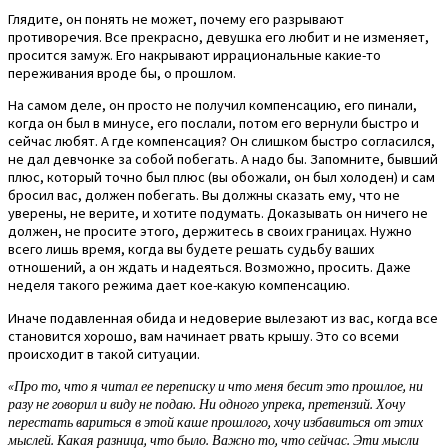
Глядите, он понять не может, почему его разрывают
противоречия. Все прекрасно, девушка его любит и не изменяет,
просится замуж. Его накрывают иррациональные какие-то
переживания вроде бы, о прошлом.
На самом деле, он просто не получил компенсацию, его пинали,
когда он был в минусе, его послали, потом его вернули быстро и
сейчас любят. А где компенсация? Он слишком быстро согласился,
не дал девчонке за собой побегать. А надо бы. Запомните, бывший
плюс, который точно был плюс (вы обожали, он был холоден) и сам
бросил вас, должен побегать. Вы должны сказать ему, что не
уверены, не верите, и хотите подумать. Доказывать он ничего не
должен, не просите этого, держитесь в своих границах. Нужно
всего лишь время, когда вы будете решать судьбу ваших
отношений, а он ждать и надеяться. Возможно, просить. Даже
неделя такого режима дает кое-какую компенсацию.
Иначе подавленная обида и недоверие вылезают из вас, когда все
становится хорошо, вам начинает рвать крышу. Это со всеми
происходит в такой ситуации.
«Про то, что я читал ее переписку и что меня бесит это прошлое, ни
разу не говорил и виду не подаю. Ни одного упрека, претензий. Хочу
перестать вариться в этой каше прошлого, хочу избавиться от этих
мыслей. Какая разница, что было. Важно то, что сейчас. Эти мысли