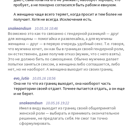
пробует, а не покорно согласился быть рабом и евнухом.
А женщина чаще всего теряет, когда просит и тем более не
получает. Хотя не всегда. Исключения есть.
snakeandsun
10.05.16 18:46
Возможно это как-то связанно с гендерной разницей — друг
для женщины — помогайка и развлекайка, а для мужчины
женщина — друг — в первую очередь удобный секс. Т.е. говоря,
что мужчина хочет, он как бы в границах своей гендерной роли,
он естественен, даже получив отказ (мужик, что с него взять).
Это не должно бить по самооценке. Обычно мужчина делает
попытки заняться сексом, а женщина либо соглашается, либо
нет, но не наоборот. А женщина выходит из своих границ.
evo_lutio
10.05.16 18:56
Она не то что из границ выходит, она наоборот часть
территории своей отдает. Точнее пытается отдать, а он еще
и не берет.
snakeandsun
10.05.16 19:22
Имел в виду выходит из границ своей общепринятой
женской роли — выбирать и принимать окончательное
решение, не предлагать себя. Не смог так точно
сформулировать.