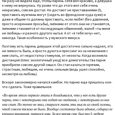
Ни разу не видела еще, чтобы парень себя вел красиво, а девушка
к нему не вернулась. Ну разве что до этого вел себя очень
некрасиво, совсем достал. Но достают не приставаниями (!),
приставать мужчины могут (сидеть во френдзоне куда хуже) и
даже в общем-то должны приставать, если любят (без давления,
просто искренние просьбы), липкими от этого они не становятся,
липкими становятся от последующих обвинений, жалоб «ты меня
не любишь» и разного другого нытья. А от «я тебя хочу» нет,
никогда. Такая особенность у мужского минуса.
Поэтому хоть парень девушке этой достаточно сильно надоел, это
не липкость была, а просто духота и прессинг из-за нежелания с
ним спать, от недостатка стимулов, от неохоты. Когда возникла
дистанция (плюс экологичный уход) все домогательства парня
приобрели совсем другой смысл. Он стал казаться горячим,
страстным, любящим, но очень сильным (ведь ушел спокойно,
несмотря на любовь).
Вскоре закономерно начался камбэк. Но парню еще пришлось кое-
что сделать. Тоже правильное.
«Во время этого первого этапа я догадывался, что у нее есть другие
парни, что с некоторыми она ходит на свидания, с некоторыми из них
она спит. Но точно не знал, старался гнать эти мысли из своей головы,
чтоб совсем тяжко не было. Вообще состояние было адовое, собирал ее
крошки внимания, питался ими. За все время секс был раз 5, редкие