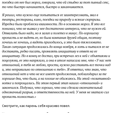
поездки от нее был мороз, говорила, что ей стыдно за тот пьяный секс,
то что быстро начинается, быстро и заканчивается.
Я решил, что нужно еще попытаться ее заинтересовать, звал в
театры, рестораны, кино, поездки на природу и всякие сюрпризы.
Изредка были проблески взаимности. Но в основном мороз. Я это все
понимал, что не вызвал у нее достаточно интереса, что не нужен ей.
Отвалить было надо, но я залип и полетел в минус. По-хорошему
пропасть и не видеть ее, но была компания друзей общая, поэтому
хочешь не хочешь, а видеть приходилось, и это было тяжеловато.
Такая ситуация продолжалась до конца ноября, я хоть и пытался ее не
доставать, редко писать, проявлять инициативу в ответ на ее
инициативу. Но в конец ее достал, при встречах лез к ней с объятиями и
поцелуями, ее это напрягало, и она в итоге написала мне, что «У нас нет
отношений, я тебя не люблю, прости, нужно расставить все точки над
и, это неправильно по отношению к тебе». Я ответил, что знаю, что
отношений нет и что не все имеет продолжения, поблагодарил за те
хорошие дни, что были, а на плохие не обижаюсь. На этой «позитивной»
нотке и попрощались. На этом первый этап наших «отношений» и
закончился. Подумал, что хорошо, что она сделала окончательный
однозначный разрыв, и ответственность на ней. У меня не хватало сил
пропасть полностью.»
Смотрите, как парень себя красиво повел.