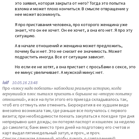
это заявил, которая закрыта от него? Тогда это попытка
взлома и может плохо кончиться. В смысле отвращение у
нее может возникнуть.
Я про приставания человека, про которого женщина уже
знает, что он ее хочет. Он ее хочет, а она его нет. Я про эту
ситуацию.
А в начале отношений и женщина может предложить,
почему бы и нет. Это не снизит ее значимость. Может
подрастить иногда. Все от ситуации зависит.
Но если ее не хотят, а она пристает с просьбами о сексе, это
ее минус увеличивает. А мужской минус нет.
lolf
10.05.16 23:48
Про
«плюсу надо побегать» наблюдала реальную историю, когда
вернувшийся плюс пытался приехать к барышне на «вторую попытку
отношений»
, и все на пути этого его приезда складывалось так,
чтоб его оттянуть или отменить. Бюрократия в ее худшем виде
внезапно возникала там, где раньше все получалось с первого
визита; при необходимости поехать закупаться к поездке три дня
непрерывно шел дождь; он потерял паспорт и кошелек за неделю
до самолета; банк вместо трех дней на подготовку его счетов и
карт выдал пятинедельный затуп, и проч., и проч.
Список слишком длинный, чтобы думать о совпадениях))