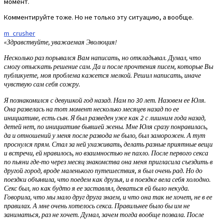
момент.
Комментируйте тоже. Но не только эту ситуацию, а вообще.
m_crusher
«Здравствуйте, уважаемая Эволюция!
Несколько раз порывался Вам написать, но откладывал. Думал, что
смогу отыскать решение сам. Да и после прочтения писем, которые Вы
публикуете, моя проблема кажется мелкой. Решил написать, иначе
чувствую сам себя сожру.
Я познакомился с девушкой год назад. Нам по 30 лет. Назовем ее Юля.
Она развелась на тот момент несколько месяцев назад по ее
инициативе, есть сын. Я был разведен уже как 2 с лишним года назад,
детей нет, по инициативе бывшей жены. Мне Юля сразу понравилась,
да и отношений у меня после развода не было, был заморожен. А тут
проснулся прям. Стал за ней ухаживать, делать разные приятные вещи
и встречи, ей нравилось, но взаимностью не пахло. После первого секса
по пьяни где-то через месяц знакомства она меня пригласила съездить в
другой город, вроде маленького путешествия, я был очень рад. Но до
поездки объявила, что поедем как друзья, и в поездке вела себя холодно.
Секс был, но как будто я ее заставлял, деваться ей было некуда.
Говорила, что мы мало друг друга знаем, и что она так не хочет, не в ее
правилах. А мне очень хотелось секса. Правильнее было бы им не
заниматься, раз не хочет. Думал, зачем тогда вообще позвала. После