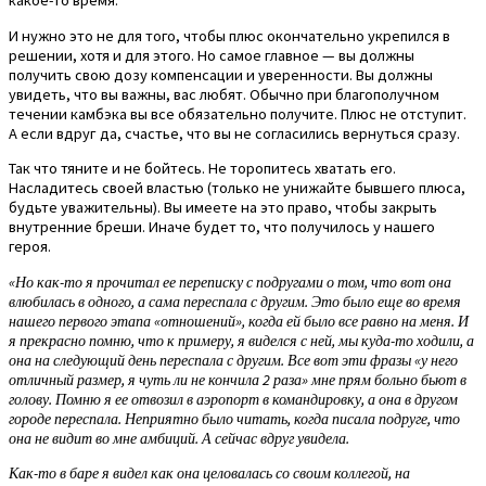
какое-то время.
И нужно это не для того, чтобы плюс окончательно укрепился в
решении, хотя и для этого. Но самое главное — вы должны
получить свою дозу компенсации и уверенности. Вы должны
увидеть, что вы важны, вас любят. Обычно при благополучном
течении камбэка вы все обязательно получите. Плюс не отступит.
А если вдруг да, счастье, что вы не согласились вернуться сразу.
Так что тяните и не бойтесь. Не торопитесь хватать его.
Насладитесь своей властью (только не унижайте бывшего плюса,
будьте уважительны). Вы имеете на это право, чтобы закрыть
внутренние бреши. Иначе будет то, что получилось у нашего
героя.
«Но как-то я прочитал ее переписку с подругами о том, что вот она
влюбилась в одного, а сама переспала с другим. Это было еще во время
нашего первого этапа «отношений», когда ей было все равно на меня. И
я прекрасно помню, что к примеру, я виделся с ней, мы куда-то ходили, а
она на следующий день переспала с другим. Все вот эти фразы «у него
отличный размер, я чуть ли не кончила 2 раза» мне прям больно бьют в
голову. Помню я ее отвозил в аэропорт в командировку, а она в другом
городе переспала. Неприятно было читать, когда писала подруге, что
она не видит во мне амбиций. А сейчас вдруг увидела.
Как-то в баре я видел как она целовалась со своим коллегой, на