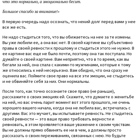
что это нормально, а эмоционально бесит.
Большое спасибо за внимание!»
В первую очередь надо осознать, что некий долг перед вами у нее
все же есть.
Не надо стыдиться того, что вы обижаетесь на нее за те измены.
Вы уже любили ее, а она вас нет. В своей картине вы субъективно
правы в своей ревности к прошлому и стыдиться этого не нужно. В
ее картине вас еще не было почти, поэтому она так поступала. Но
думайте о своей картине. Вам неприятно, что в то время, как вы
бегали за ней, она спала с какими-то мужчинами, которые к тому
же относились к ней несерьезно. Вам обидно, что она сразу не
оценила вас. Поймите свое право на все эти эмоции, не стыдитесь
и не обвиняйте себя за них. Они нормальны.
После того, как точно осознаете свое право (не раньше),
расскажите о своих эмоциях ей. Скажите, что думаете о женитьбе
на ней, но вас очень парит момент вот этого прошлого, не очень
хорошего вашего начала, когда она не любила вас, встречалась с
другими. Вас это мучает, вы испытываете ревность. Не стыдитесь
своей ревности — это ваше право требовать верности и
ревновать, в этом проявляется ваше уважение к своим чувствам.
Вы не должны прямо обвинять ее ни в чем, а должны просто
рассказать о своих переживаниях, связанных с нею. Но будьте