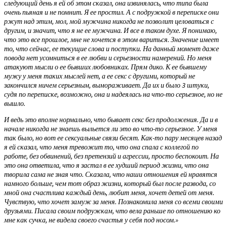
следующий день я ей об этом сказал, она извинялась, что типа была
очень пьяная и не помнит. Я ее простил. А с подружкой в переписке они
ржут над этим, мол, мой мужчина никогда не позволит целоваться с
другим, и значит, что я не ее мужчина. И все в таком духе. Я понимаю,
что это все прошлое, мне не хочется в этом вариться. Значение имеет
то, что сейчас, ее текущие слова и поступки. На данный момент даже
повода нет усомниться в ее любви и серьезности намерений. Но меня
атакуют мысли о ее бывших любовниках. Прям дико. К ее бывшему
мужу у меня таких мыслей нет, а ее секс с другими, который не
закончился ничем серьезным, вымораживает. Да их и было 3 штуки,
судя по переписке, возможно, она и надеялась на что-то серьезное, но не
вышло.
И ведь это вполне нормально, что бывает секс без продолжения. Да и в
начале никогда не знаешь выльется ли это во что-то серьезное. У меня
так было, но вот ее сексуальные связи бесят. Как-то пару месяцев назад
я ей сказал, что меня тревожит то, что она спала с коллегой по
работе, без обвинений, без претензий и агрессии, просто беспокоит. На
это она ответила, что я застал в ее худший период жизни, что она
творила сама не зная что. Сказала, что наши отношения ей нравятся
намного больше, чем тот образ жизни, который был после развода, со
мной она счастлива каждый день, любит меня, хочет детей от меня.
Чувствую, что хочет замуж за меня. Познакомила меня со всеми своими
друзьями. Писала своим подружкам, что вела раньше по отношению ко
мне как сучка, не видела своего счастья у себя под носом.»