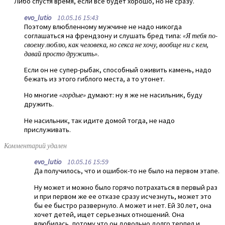
Либо спустя время, если все будет хорошо, но не сразу.
evo_lutio
10.05.16 15:43
Поэтому влюбленному мужчине не надо никогда
соглашаться на френдзону и слушать бред типа:
«Я тебя по-
своему люблю, как человека, но секса не хочу, вообще ни с кем,
давай просто дружить»
.
Если он не супер-рыбак, способный оживить камень, надо
бежать из этого гиблого места, а то утонет.
Но многие
«гордые»
думают: ну я же не насильник, буду
дружить.
Не насильник, так идите домой тогда, не надо
прислуживать.
Комментарий удален
evo_lutio
10.05.16 15:59
Да получилось, что и ошибок-то не было на первом этапе.
Ну может и можно было горячо потрахаться в первый раз
и при первом же ее отказе сразу исчезнуть, может это
бы ее быстро развернуло. А может и нет. Ей 30 лет, она
хочет детей, ищет серьезных отношений. Она
влюбилась, потому что он довольно долго терпел и