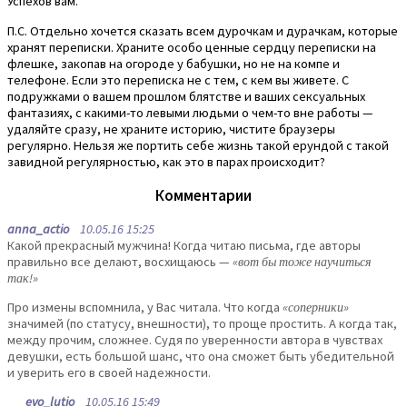
Успехов вам.
П.С. Отдельно хочется сказать всем дурочкам и дурачкам, которые
хранят переписки. Храните особо ценные сердцу переписки на
флешке, закопав на огороде у бабушки, но не на компе и
телефоне. Если это переписка не с тем, с кем вы живете. С
подружками о вашем прошлом блятстве и ваших сексуальных
фантазиях, с какими-то левыми людьми о чем-то вне работы —
удаляйте сразу, не храните историю, чистите браузеры
регулярно. Нельзя же портить себе жизнь такой ерундой с такой
завидной регулярностью, как это в парах происходит?
Комментарии
anna_actio
10.05.16 15:25
Какой прекрасный мужчина! Когда читаю письма, где авторы
правильно все делают, восхищаюсь —
«вот бы тоже научиться
так!»
Про измены вспомнила, у Вас читала. Что когда
«соперники»
значимей (по статусу, внешности), то проще простить. А когда так,
между прочим, сложнее. Судя по уверенности автора в чувствах
девушки, есть большой шанс, что она сможет быть убедительной
и уверить его в своей надежности.
evo_lutio
10.05.16 15:49