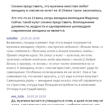
Сложно представить, что мужчина неистово любит
женщину и совсем не хочет ее. В 19 веке такое закончилось.
Это что-то из 13 века, когда женщина воплощала Мадонну.
Сейчас такой культ сложно представить. Воплощением
духовности, мудрости и одновременно целомудрия
современная женщина не является.
solodka
10.05.16 18:45
Возможно, гендер и влияет. Как это в языке отражается:
мужчина женщину
«берет,» она просит любимого: «Возьми меня,» а
сама «отдается.» Мужчина хочет и делает попытки «взять.»
Правая сторона круга Эго (локус и воля) — мужская, то есть
мужчина следует своей воле, когда пристает с сексом (у Андрея
Белого, к примеру, «я желаю,» «я хочу» часто заменяется на «я
волю»
). А женщина, если с сексом пристает, получает удар по
самооценке. Особенно если мужчина ее не хочет. Она и так
сомневается, что может просить, а тут еще и отказ получает.
Самооценка упала — женщине надо искать способ справляться
со стрессом, откуда еще большая потребность в иллюзиях.
Отсюда и растущий минус.
evo_lutio
10.05.16 18:55
Да, мужчина пытается утвердиться этим, и даже если ему не
дают, сама попытка его не унижает, наоборот хорошо, что