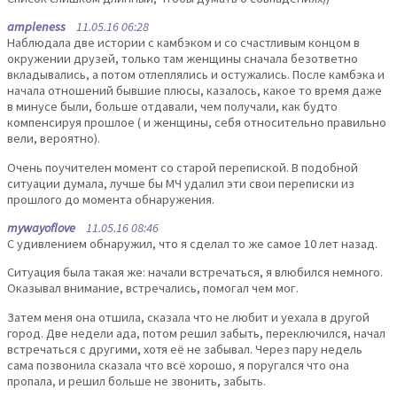
ampleness
11.05.16 06:28
Наблюдала две истории с камбэком и со счастливым концом в
окружении друзей, только там женщины сначала безответно
вкладывались, а потом отлеплялись и остужались. После камбэка и
начала отношений бывшие плюсы, казалось, какое то время даже
в минусе были, больше отдавали, чем получали, как будто
компенсируя прошлое ( и женщины, себя относительно правильно
вели, вероятно).
Очень поучителен момент со старой перепиской. В подобной
ситуации думала, лучше бы МЧ удалил эти свои переписки из
прошлого до момента обнаружения.
mywayoflove
11.05.16 08:46
С удивлением обнаружил, что я сделал то же самое 10 лет назад.
Ситуация была такая же: начали встречаться, я влюбился немного.
Оказывал внимание, встречались, помогал чем мог.
Затем меня она отшила, сказала что не любит и уехала в другой
город. Две недели ада, потом решил забыть, переключился, начал
встречаться с другими, хотя её не забывал. Через пару недель
сама позвонила сказала что всё хорошо, я поругался что она
пропала, и решил больше не звонить, забыть.