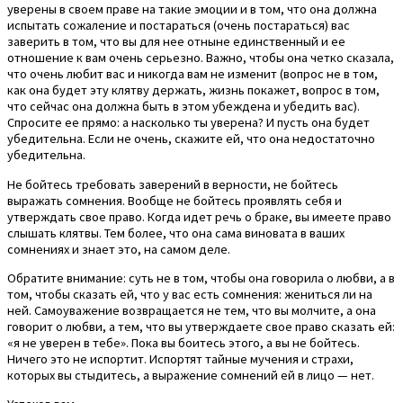
уверены в своем праве на такие эмоции и в том, что она должна
испытать сожаление и постараться (очень постараться) вас
заверить в том, что вы для нее отныне единственный и ее
отношение к вам очень серьезно. Важно, чтобы она четко сказала,
что очень любит вас и никогда вам не изменит (вопрос не в том,
как она будет эту клятву держать, жизнь покажет, вопрос в том,
что сейчас она должна быть в этом убеждена и убедить вас).
Спросите ее прямо: а насколько ты уверена? И пусть она будет
убедительна. Если не очень, скажите ей, что она недостаточно
убедительна.
Не бойтесь требовать заверений в верности, не бойтесь
выражать сомнения. Вообще не бойтесь проявлять себя и
утверждать свое право. Когда идет речь о браке, вы имеете право
слышать клятвы. Тем более, что она сама виновата в ваших
сомнениях и знает это, на самом деле.
Обратите внимание: суть не в том, чтобы она говорила о любви, а в
том, чтобы сказать ей, что у вас есть сомнения: жениться ли на
ней. Самоуважение возвращается не тем, что вы молчите, а она
говорит о любви, а тем, что вы утверждаете свое право сказать ей:
«я не уверен в тебе». Пока вы боитесь этого, а вы не бойтесь.
Ничего это не испортит. Испортят тайные мучения и страхи,
которых вы стыдитесь, а выражение сомнений ей в лицо — нет.