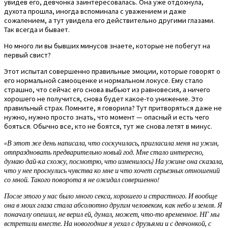
увидев его, девчонка заинтересовалась. Она уже отдохнула,
духота прошла, иногда вспоминала с уважением и даже
сожалением, а тут увидела его действительно другими глазами.
Так всегда и бывает.
Но много ли вы бывших минусов знаете, которые не побегут на
первый свист?
Этот испытал совершенно правильные эмоции, которые говорят о
его нормальной самооценке и нормальном локусе. Ему стало
страшно, что сейчас его снова выбьют из равновесия, а ничего
хорошего не получится, снова будет какое-то унижение. Это
правильный страх. Помните, я говорила? Тут притворяться даже не
нужно, нужно просто знать, что момент — опасный и есть чего
бояться. Обычно все, кто не боятся, тут же снова летят в минус.
«В этот же день написала, что соскучилась, пригласила меня на ужин,
отпраздновать предварительно новый год. Мне стало интересно,
думаю дай-ка схожу, посмотрю, что изменилось) На ужине она сказала,
что у нее проснулись чувства ко мне и что хочет серьезных отношений
со мной. Такого поворота я не ожидал совершенно!
После этого у нас было много секса, хорошего и страстного. И вообще
она в моих глаза стала абсолютно другим человеком, как небо и земля. Я
поначалу опешил, не верил ей, думал, может, что-то временное. НГ мы
встретили вместе. На новогодние я уехал с друзьями и с девчонкой, с