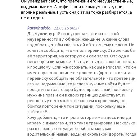
Он убеждает себя, что претензии его несущественные,
выдуманные им. А нифига они не выдуманные, они
вполне реальные. Пусть она с этим тоже разбирается, а
не он один.
katerinafoto
11.05.16 06:37
Да, мужчину рвёт изнутри на части из-за этой
неуверенности в любимой женщине. А какие слова
подобрать, чтобы сказать ей об этом, ему не ясно. Не
хочется сообщать, что читал переписку. Это же как бы
её территория, на которую он сам залез. Отсюда у
него ещё и вина может быть, и стыд за свою ревность
к прошлому. Если же осознать, как Вы написали, что он
имеет право женщине не доверять (про то что читал
переписку сообщать не обязательно) и что претензии
его не надуманные, то и слова нужные найти будет
проще и тон разговора будет правильный, поскольку
мужчина прав и он в своих границах действует. И
ревность у него может не совсем к прошлому, он
боится повторения той ситуации, поскольку ещё
зыбко всё.
Хочу добавить, что игры в которые мы здесь иногда
играем с диалогами, это такая тренировка. Несколько
раз в сложных ситуациях срабатывало, как
водительский навык, езды на скользкой дороге. Когда