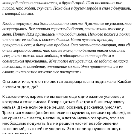
которой недавно познакомился, в другой город. Юля постоянно мне
писала, что ждет, скучает. Пока был в другом городе я спал с девушкой,
с которой поехал.
Когда я вернулся, мы были постоянно вместе. Чувства ее не угасали, мои
возвращались. Все приняло серьезный оборот, стали жить вместе у
меня. Потом Юля призналась, что любит меня. Немного позже я понял,
что тоже ее люблю и сказал об этом. Наши чувства крепнут,
прекрасный секс, в быту нет проблем. Она очень часто говорит, что ей
очень хорошо со мной, что она не знала, что бывает такой классный
секс, и что можно так любить, и одновременно нет проблем в
совместном проживании. Мне тоже все нравится, ее забота, ее ласка,
нежность, ее поведение, отношение ко мне. Это проявляется и в ее
словах, и что самое важное в ее поступках.»
Она заметила, что он не рвется возвращаться и поднажала. Камбэк
с хэппи-эндом, да?
К сожалению, парень не выполнил еще одно важное условие, о
котором я тоже писала. Возвращаться быстро к бывшему плюсу
нельзя. Даже если он все решил, осознал, раскаялся, умоляет.
Трахаться можно (особенно если вы мужчина, никаких проблем), но
не срываясь с места, неспеша, а потом нужно говорить, что вам
необходимо подумать. Вы не решили насчет возобновления
отношений, вы в ней не уверены. Этот период нужно потянуть