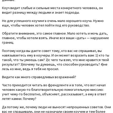
Коуч видит слабые и сильные места конкретного человека, он
видит разницу между людьми и знает подходы.
Но для успешного коучинга очень мало хорошего коуча. Нужно
еще, чтобы человек хотел пойти под его руководство.
Обратите внимание, это самое главное. Мало хотеть и мочь дать,
главное, чтобы хотели взять. Иначе все ваши «дать» — нарушение
границ.
Поэтому когда вы даете совет тому, кто вас не спрашивал, вы
навязываетесь ему в коучеры. И он может возразить вам: 1) кто ты
такой, что ты умеешь сам? 2)с чего ты взял, что мне нравится твой
результат? 3)почему ты думаешь, что способен руководить? 4)не
лезь ко мне, ведь я тебя не просил.
Видите как много справедливых возражений?
Часто приходится читать во френдленте и в топе, что вот начал
человек какую-то благотворительную помогательную миссию:
учит чему-то бесплатно, объясняет, рассказывает, а ему в ответ
летят камни. Почему?
Да потому же, почему люди не выносят непрошенных советов. Они
вас не спрашивали, они не назначали своим коучем и тем более