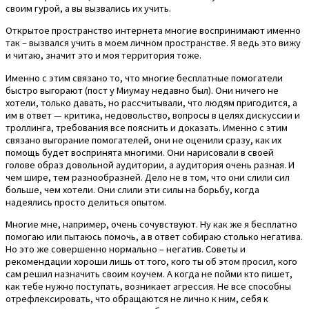
своим гурой, а вы вызвались их учить.
Открытое пространство интернета многие воспринимают именно
так – вызвался учить в моем личном пространстве. Я ведь это вижу
и читаю, значит это и моя территория тоже.
Именно с этим связано то, что многие бесплатные помогатели
быстро выгорают (пост у Миумау недавно был). Они ничего не
хотели, только давать, но рассчитывали, что людям пригодится, а
им в ответ — критика, недовольство, вопросы в целях дискуссии и
троллинга, требования все пояснить и доказать. Именно с этим
связано выгорание помогателей, они не оценили сразу, как их
помощь будет воспринята многими. Они нарисовали в своей
голове образ довольной аудитории, а аудитория очень разная. И
чем шире, тем разнообразней. Дело не в том, что они слили сил
больше, чем хотели. Они слили эти силы на борьбу, когда
надеялись просто делиться опытом.
Многие мне, например, очень сочувствуют. Ну как же я бесплатно
помогаю или пытаюсь помочь, а в ответ собираю столько негатива.
Но это же совершенно нормально – негатив. Советы и
рекомендации хороши лишь от того, кого ты об этом просил, кого
сам решил назначить своим коучем. А когда не пойми кто пишет,
как тебе нужно поступать, возникает агрессия. Не все способны
отрефлексировать, что обращаются не лично к ним, себя к