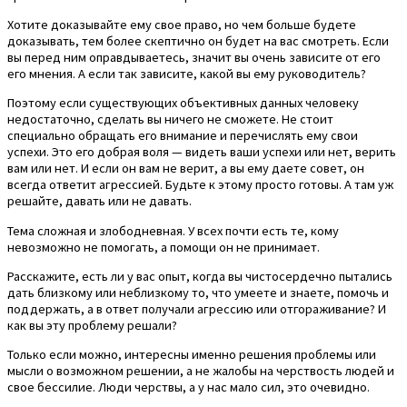
Хотите доказывайте ему свое право, но чем больше будете
доказывать, тем более скептично он будет на вас смотреть. Если
вы перед ним оправдываетесь, значит вы очень зависите от его
его мнения. А если так зависите, какой вы ему руководитель?
Поэтому если существующих объективных данных человеку
недостаточно, сделать вы ничего не сможете. Не стоит
специально обращать его внимание и перечислять ему свои
успехи. Это его добрая воля — видеть ваши успехи или нет, верить
вам или нет. И если он вам не верит, а вы ему даете совет, он
всегда ответит агрессией. Будьте к этому просто готовы. А там уж
решайте, давать или не давать.
Тема сложная и злободневная. У всех почти есть те, кому
невозможно не помогать, а помощи он не принимает.
Расскажите, есть ли у вас опыт, когда вы чистосердечно пытались
дать близкому или неблизкому то, что умеете и знаете, помочь и
поддержать, а в ответ получали агрессию или отгораживание? И
как вы эту проблему решали?
Только если можно, интересны именно решения проблемы или
мысли о возможном решении, а не жалобы на черствость людей и
свое бессилие. Люди черствы, а у нас мало сил, это очевидно.