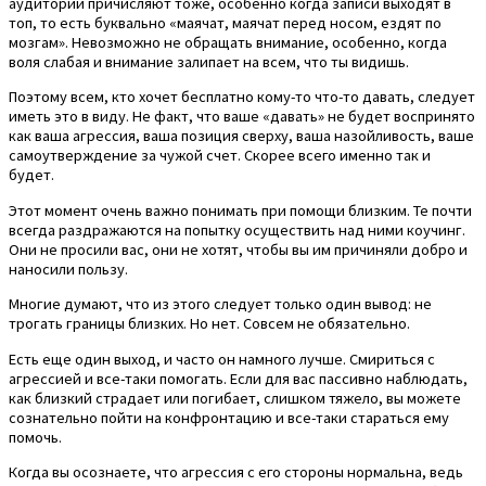
аудитории причисляют тоже, особенно когда записи выходят в
топ, то есть буквально «маячат, маячат перед носом, ездят по
мозгам». Невозможно не обращать внимание, особенно, когда
воля слабая и внимание залипает на всем, что ты видишь.
Поэтому всем, кто хочет бесплатно кому-то что-то давать, следует
иметь это в виду. Не факт, что ваше «давать» не будет воспринято
как ваша агрессия, ваша позиция сверху, ваша назойливость, ваше
самоутверждение за чужой счет. Скорее всего именно так и
будет.
Этот момент очень важно понимать при помощи близким. Те почти
всегда раздражаются на попытку осуществить над ними коучинг.
Они не просили вас, они не хотят, чтобы вы им причиняли добро и
наносили пользу.
Многие думают, что из этого следует только один вывод: не
трогать границы близких. Но нет. Совсем не обязательно.
Есть еще один выход, и часто он намного лучше. Смириться с
агрессией и все-таки помогать. Если для вас пассивно наблюдать,
как близкий страдает или погибает, слишком тяжело, вы можете
сознательно пойти на конфронтацию и все-таки стараться ему
помочь.
Когда вы осознаете, что агрессия с его стороны нормальна, ведь