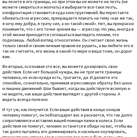
вы лезете в его границы, но при этом вы не можете не лезть (не
можете смириться и молчать) и выбираете все-таки лезть,
конфронтация становится куда конструктивней. Вы перестаете
обижаться на агрессию, прекращаете плакать на тему «как же так,
я хочу ему добра, я трачу сил, а он такой-сякой». Нет, вы прекрасно
понимаете, что с его точки зрения вы — агрессор. Но увы, иногда в
этой жизни приходится соглашаться выглядеть плохим, что
поделаешь. Любой взгляд относителен. Он считает свою жизнь
только своей и своим личным правом ее рушить, а вы любите его и
так не считаете, его жизнь в какой-то мере и ваша тоже, он дорог
вам.
Во-вторых, осознавая это все, вы можете дозировать свои
действия. Если нет большой нужды, вы не трогаете границы
человека, но если нужда есть, трогаете, да. И делаете это
спокойно, сознательно, принимая агрессивную обратку без шока
и лишних движений. Шок бывает, когда вы действуете вслепую и
не видите, как ваши действия выглядят с другой стороны. А
видеть всегда полезно.
И тут уж, как получится. Если ваши действия в конце концов
человеку помогут, он поблагодарит вас и раскается, что так долго
сопротивлялся и вставлял вашей помощи палки в колеса. Если
действия не помогут, человек останется в обиде на вас, чтобы вы
так долго пытались его доминировать и насильно коучировать,
причиняя ему стресс. Но вы можете все равно быть рады, что