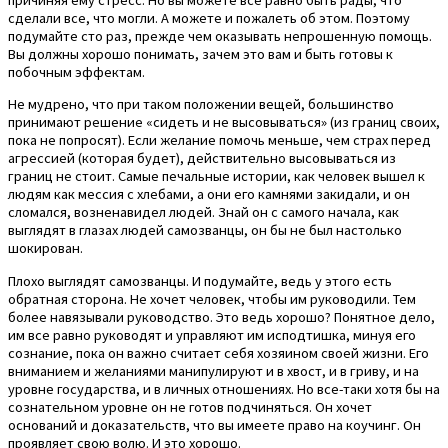
сделали все, что могли. А можете и пожалеть об этом. Поэтому
подумайте сто раз, прежде чем оказывать непрошенную помощь.
Вы должны хорошо понимать, зачем это вам и быть готовы к
побочным эффектам.
Не мудрено, что при таком положении вещей, большинство
принимают решение «сидеть и не высовываться» (из границ своих,
пока не попросят). Если желание помочь меньше, чем страх перед
агрессией (которая будет), действительно высовываться из
границ не стоит. Самые печальные истории, как человек вышел к
людям как мессия с хлебами, а они его камнями закидали, и он
сломался, возненавидел людей. Знай он с самого начала, как
выглядят в глазах людей самозванцы, он бы не был настолько
шокирован.
Плохо выглядят самозванцы. И подумайте, ведь у этого есть
обратная сторона. Не хочет человек, чтобы им руководили. Тем
более навязывали руководство. Это ведь хорошо? Понятное дело,
им все равно руководят и управляют им исподтишка, минуя его
сознание, пока он важно считает себя хозяином своей жизни. Его
вниманием и желаниями манипулируют и в хвост, и в гриву, и на
уровне государства, и в личных отношениях. Но все-таки хотя бы на
сознательном уровне он не готов подчиняться. Он хочет
оснований и доказательств, что вы имеете право на коучинг. Он
проявляет свою волю. И это хорошо.