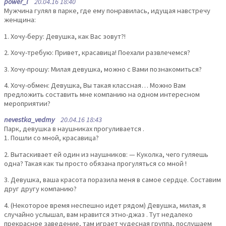
power_l
20.04.16 18:40
Мужчина гулял в парке, где ему понравилась, идущая навстречу
женщина:
1. Хочу-беру: Девушка, как Вас зовут?!
2. Хочу-требую: Привет, красавица! Поехали развлечемся?
3. Хочу-прошу: Милая девушка, можно с Вами познакомиться?
4. Хочу-обмен: Девушка, Вы такая классная… Можно Вам
предложить составить мне компанию на одном интересном
мероприятии?
nevestka_vedmy
20.04.16 18:43
Парк, девушка в наушниках прогуливается .
1. Пошли со мной, красавица?
2. Вытаскивает ей один из наушников: — Куколка, чего гуляешь
одна? Такая как ты просто обязана прогуляться со мной !
3. Девушка, ваша красота поразила меня в самое сердце. Составим
друг другу компанию?
4. (Некоторое время неспешно идет рядом) Девушка, милая, я
случайно услышал, вам нравится этно-джаз . Тут недалеко
прекрасное заведение, там играет чудесная группа, послушаем