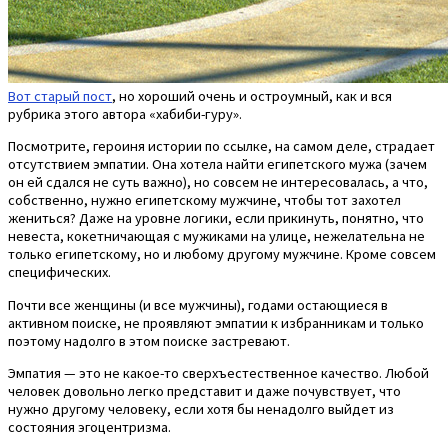
Вот старый пост
, но хороший очень и остроумный, как и вся
рубрика этого автора «хабиби-гуру».
Посмотрите, героиня истории по ссылке, на самом деле, страдает
отсутствием эмпатии. Она хотела найти египетского мужа (зачем
он ей сдался не суть важно), но совсем не интересовалась, а что,
собственно, нужно египетскому мужчине, чтобы тот захотел
жениться? Даже на уровне логики, если прикинуть, понятно, что
невеста, кокетничающая с мужиками на улице, нежелательна не
только египетскому, но и любому другому мужчине. Кроме совсем
специфических.
Почти все женщины (и все мужчины), годами остающиеся в
активном поиске, не проявляют эмпатии к избранникам и только
поэтому надолго в этом поиске застревают.
Эмпатия — это не какое-то сверхъестественное качество. Любой
человек довольно легко представит и даже почувствует, что
нужно другому человеку, если хотя бы ненадолго выйдет из
состояния эгоцентризма.