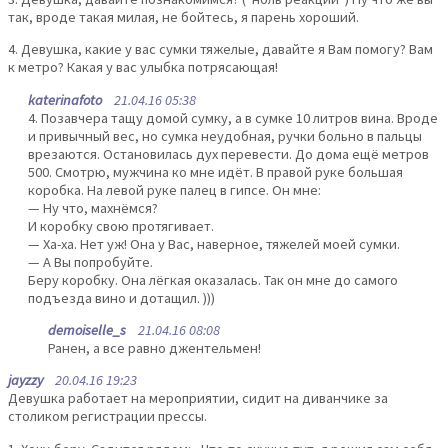
так, вроде такая милая, не бойтесь, я парень хороший.
4. Девушка, какие у вас сумки тяжелые, давайте я Вам помогу? Вам
к метро? Какая у вас улыбка потрясающая!
katerinafoto
21.04.16 05:38
4. Позавчера тащу домой сумку, а в сумке 10 литров вина. Вроде
и привычный вес, но сумка неудобная, ручки больно в пальцы
врезаются. Остановилась дух перевести. До дома ещё метров
500. Смотрю, мужчина ко мне идёт. В правой руке большая
коробка. На левой руке палец в гипсе. Он мне:
— Ну что, махнёмся?
И коробку свою протягивает.
— Ха-ха. Нет уж! Она у Вас, наверное, тяжелей моей сумки.
— А Вы попробуйте.
Беру коробку. Она лёгкая оказалась. Так он мне до самого
подъезда вино и дотащил. )))
demoiselle_s
21.04.16 08:08
Ранен, а все равно джентельмен!
jayzzy
20.04.16 19:23
Девушка работает на мероприятии, сидит на диванчике за
столиком регистрации прессы.