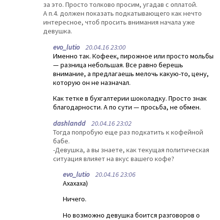
за это. Просто толково просим, угадав с оплатой.
А п.4. должен показать подкатывающего как нечто
интересное, чтоб просить внимания начала уже
девушка.
evo_lutio
20.04.16 23:00
Именно так. Кофеек, пирожное или просто мольбы
— разница небольшая. Все равно берешь
внимание, а предлагаешь мелочь какую-то, цену,
которую он не назначал.
Как тетке в бухгалтерии шоколадку. Просто знак
благодарности. А по сути — просьба, не обмен.
dashlandd
20.04.16 23:02
Тогда попробую еще раз подкатить к кофейной
бабе.
-Девушка, а вы знаете, как текущая политическая
ситуация влияет на вкус вашего кофе?
evo_lutio
20.04.16 23:06
Ахахаха)
Ничего.
Но возможно девушка боится разговоров о