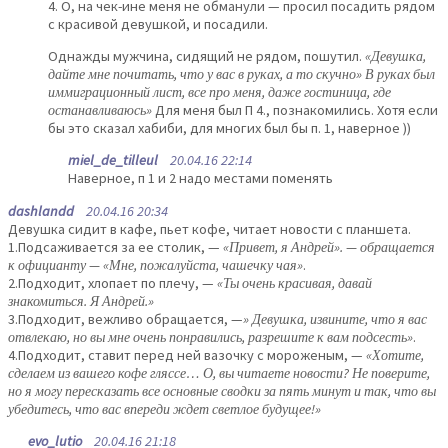
4. О, на чек-ине меня не обманули — просил посадить рядом
с красивой девушкой, и посадили.
Однажды мужчина, сидящий не рядом, пошутил.
«Девушка,
дайте мне почитать, что у вас в руках, а то скучно» В руках был
иммиграционный лист, все про меня, даже гостиница, где
останавливаюсь»
Для меня был П 4., познакомились. Хотя если
бы это сказал хабиби, для многих был бы п. 1, наверное ))
miel_de_tilleul
20.04.16 22:14
Наверное, п 1 и 2 надо местами поменять
dashlandd
20.04.16 20:34
Девушка сидит в кафе, пьет кофе, читает новости с планшета.
1.Подсаживается за ее столик, —
«Привет, я Андрей». — обращается
к официанту — «Мне, пожалуйста, чашечку чая»
.
2.Подходит, хлопает по плечу, —
«Ты очень красивая, давай
знакомиться. Я Андрей.»
3.Подходит, вежливо обращается, —
» Девушка, извините, что я вас
отвлекаю, но вы мне очень понравились, разрешите к вам подсесть»
.
4.Подходит, ставит перед ней вазочку с мороженым, —
«Хотите,
сделаем из вашего кофе гляссе… О, вы читаете новости? Не поверите,
но я могу пересказать все основные сводки за пять минут и так, что вы
убедитесь, что вас впереди ждет светлое будущее!»
evo_lutio
20.04.16 21:18