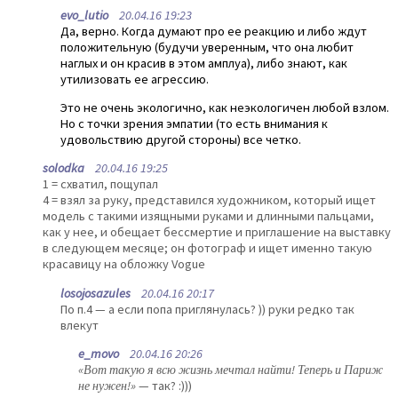
evo_lutio
20.04.16 19:23
Да, верно. Когда думают про ее реакцию и либо ждут
положительную (будучи уверенным, что она любит
наглых и он красив в этом амплуа), либо знают, как
утилизовать ее агрессию.
Это не очень экологично, как неэкологичен любой взлом.
Но с точки зрения эмпатии (то есть внимания к
удовольствию другой стороны) все четко.
solodka
20.04.16 19:25
1 = схватил, пощупал
4 = взял за руку, представился художником, который ищет
модель с такими изящными руками и длинными пальцами,
как у нее, и обещает бессмертие и приглашение на выставку
в следующем месяце; он фотограф и ищет именно такую
красавицу на обложку Vogue
losojosazules
20.04.16 20:17
По п.4 — а если попа приглянулась? )) руки редко так
влекут
e_movo
20.04.16 20:26
«Вот такую я всю жизнь мечтал найти! Теперь и Париж
не нужен!»
— так? :)))