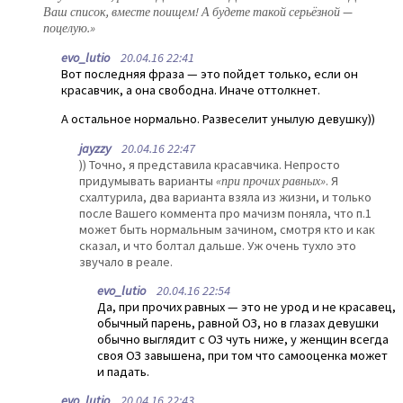
Ваш список, вместе поищем! А будете такой серьёзной —
поцелую.»
evo_lutio
20.04.16 22:41
Вот последняя фраза — это пойдет только, если он
красавчик, а она свободна. Иначе оттолкнет.
А остальное нормально. Развеселит унылую девушку))
jayzzy
20.04.16 22:47
)) Точно, я представила красавчика. Непросто
придумывать варианты
«при прочих равных»
. Я
схалтурила, два варианта взяла из жизни, и только
после Вашего коммента про мачизм поняла, что п.1
может быть нормальным зачином, смотря кто и как
сказал, и что болтал дальше. Уж очень тухло это
звучало в реале.
evo_lutio
20.04.16 22:54
Да, при прочих равных — это не урод и не красавец,
обычный парень, равной ОЗ, но в глазах девушки
обычно выглядит с ОЗ чуть ниже, у женщин всегда
своя ОЗ завышена, при том что самооценка может
и падать.
evo_lutio
20.04.16 22:43