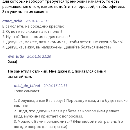
для которых наоборот требуется тренировка какая-то, то есть
размышления о том, как же подойти-то порезвей, чтобы офигела.
Это уже эмпатия какая-то.
anna_actio
20.04.16 20:15
В самолете, на соседних креслах:
1. О, вот кто скрасит этот полет!
2. Ну что? Познакомимся для начала?
3. Девушка, может, познакомимся, чтобы лететь не скучно было?
4. Девушка, вижу, вы напряжены. Давайте бояться вместе?
evo_lutio
20.04.16 21:20
Хаха)
Не заметила отличий. Мне даже п. 1 показался самым
эмпатийным.
miel_de_tilleul
20.04.16 22:11
Тоже самолет.
1. Девушка, а как Вас зовут? Пересяду к вам, а то будет плохо
слышно.
2. Видя, что девушка вся в работе за компом (или делает
вид), мужчина пристает с вопросами.
3. Можно с Вами познакомится? (Или любой нейтральный о
погоде вопрос для затравки)