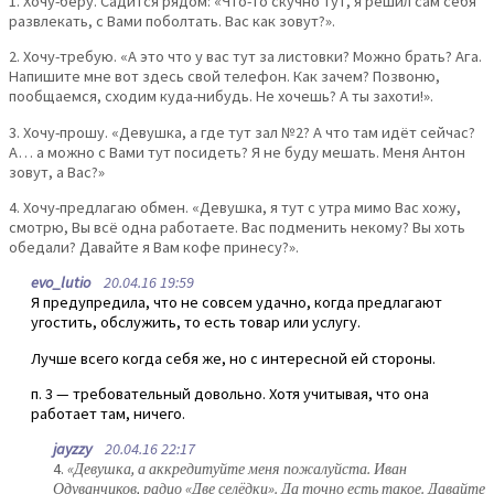
1. Хочу-беру. Садится рядом: «Что-то скучно тут, я решил сам себя
развлекать, с Вами поболтать. Вас как зовут?».
2. Хочу-требую. «А это что у вас тут за листовки? Можно брать? Ага.
Напишите мне вот здесь свой телефон. Как зачем? Позвоню,
пообщаемся, сходим куда-нибудь. Не хочешь? А ты захоти!».
3. Хочу-прошу. «Девушка, а где тут зал №2? А что там идёт сейчас?
А… а можно с Вами тут посидеть? Я не буду мешать. Меня Антон
зовут, а Вас?»
4. Хочу-предлагаю обмен. «Девушка, я тут с утра мимо Вас хожу,
смотрю, Вы всё одна работаете. Вас подменить некому? Вы хоть
обедали? Давайте я Вам кофе принесу?».
evo_lutio
20.04.16 19:59
Я предупредила, что не совсем удачно, когда предлагают
угостить, обслужить, то есть товар или услугу.
Лучше всего когда себя же, но с интересной ей стороны.
п. 3 — требовательный довольно. Хотя учитывая, что она
работает там, ничего.
jayzzy
20.04.16 22:17
4.
«Девушка, а аккредитуйте меня пожалуйста. Иван
Одуванчиков, радио «Две селёдки». Да точно есть такое. Давайте