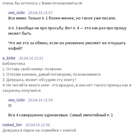
очень бы хотелось с Вами познакомиться!
evo_lutio
20.04.16 21:57
Все мимо. Только п. 1 более-менее, но такое уже писали.
А п. 3 вообще не про просьбу. Вот п. 4 — это как раз про прошу
может быть.
Что же это за обмен, если он униженно умоляет ее откушать
кофий?
e_kirke
20.04.16 21:51
Библиотека
1. Оставь свой номер- позвоню.
2. Отложи книжки, давай поговорим, познакомимся
3. Девушка, может обсудим эту книгу?
4. Не читайте много книг- это вредно, в них нет такого принца как я
засранец получился
evo_lutio
20.04.16 21:54
О.
Все 4 совершенно одинаковые. Самый эмпатийный п. 1
naked_liar
20.04.16 21:56
Девушка в парке на скамейке с книгой.