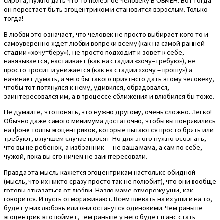
сирота, нужно дать что-то полезное человеку В ОБМЕН. Вот тогда
он перестает быть эгоцентриком и становится взрослым. Только
тогда!
В любви это означает, что человек не просто выбирает кого-то и
самоуверенно ждет любви вопреки всему (как на самой ранней
стадии «хочу=беру»), не просто подходит и зовет к себе,
навязывается, настаивает (как на стадии «хочу=требую»), не
просто просит и унижается (как на стадии «хочу = прошу») а
начинает думать, а чего бы такого приятного дать этому человеку,
чтобы тот потянулся к нему, удивился, обрадовался,
заинтересовался им, а в процессе сближения и влюбился бы тоже.
Не думайте, что понять, что нужно другому, очень сложно. Легко!
Обычно даже самого минимума достаточно, чтобы вы понравились
на фоне толпы эгоцентриков, которые пытаются просто брать или
требуют, в лучшем случае просят. Но для этого нужно осознать,
что вы не ребенок, а избранник — не ваша мама, а сам по себе,
чужой, пока вы его ничем не заинтересовали.
Правда эта мысль кажется эгоцентрикам настолько обидной
(мысль, что их никто сразу просто так не полюбит), что они вообще
готовы отказаться от любви. Назло маме отморожу уши, как
говорится. И пусть отмораживают. Всем плевать на их уши и на то,
будет у них любовь или они останутся одинокими. Чем раньше
эгоцентрик это поймет, тем раньше у него будет шанс стать