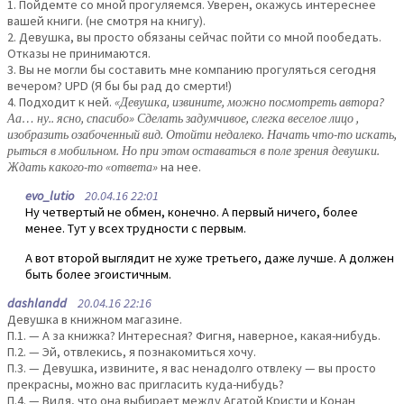
1. Пойдемте со мной прогуляемся. Уверен, окажусь интереснее
вашей книги. (не смотря на книгу).
2. Девушка, вы просто обязаны сейчас пойти со мной пообедать.
Отказы не принимаются.
3. Вы не могли бы составить мне компанию прогуляться сегодня
вечером? UPD (Я бы бы рад до смерти!)
4. Подходит к ней.
«Девушка, извините, можно посмотреть автора?
Аа… ну.. ясно, спасибо» Сделать задумчивое, слегка веселое лицо ,
изобразить озабоченный вид. Отойти недалеко. Начать что-то искать,
рыться в мобильном. Но при этом оставаться в поле зрения девушки.
Ждать какого-то «ответа»
на нее.
evo_lutio
20.04.16 22:01
Ну четвертый не обмен, конечно. А первый ничего, более
менее. Тут у всех трудности с первым.
А вот второй выглядит не хуже третьего, даже лучше. А должен
быть более эгоистичным.
dashlandd
20.04.16 22:16
Девушка в книжном магазине.
П.1. — А за книжка? Интересная? Фигня, наверное, какая-нибудь.
П.2. — Эй, отвлекись, я познакомиться хочу.
П.3. — Девушка, извините, я вас ненадолго отвлеку — вы просто
прекрасны, можно вас пригласить куда-нибудь?
П.4. — Видя, что она выбирает между Агатой Кристи и Конан