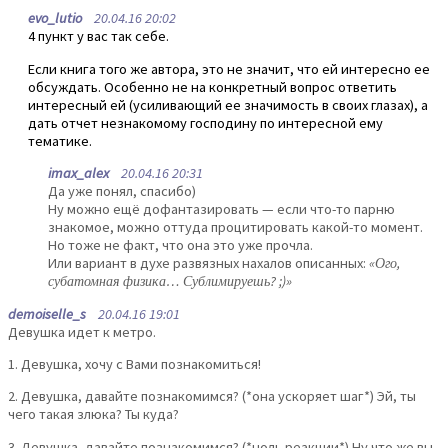
evo_lutio
20.04.16 20:02
4 пункт у вас так себе.
Если книга того же автора, это не значит, что ей интересно ее
обсуждать. Особенно не на конкретный вопрос ответить
интересный ей (усиливающий ее значимость в своих глазах), а
дать отчет незнакомому господину по интересной ему
тематике.
imax_alex
20.04.16 20:31
Да уже понял, спасибо)
Ну можно ещё дофантазировать — если что-то парню
знакомое, можно оттуда процитировать какой-то момент.
Но тоже не факт, что она это уже прочла.
Или вариант в духе развязных нахалов описанных:
«Ого,
субатомная физика… Сублимируешь? ;)»
demoiselle_s
20.04.16 19:01
Девушка идет к метро.
1. Девушка, хочу с Вами познакомиться!
2. Девушка, давайте познакомимся? (*она ускоряет шаг*) Эй, ты
чего такая злюка? Ты куда?
3. Девушка, давайте познакомимся? (*ноль реакции*) Ну что же вы