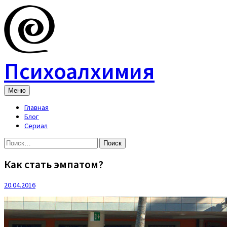
Skip
to
content
Психоалхимия
Меню
Главная
Блог
Сериал
Найти:
Как стать эмпатом?
20.04.2016