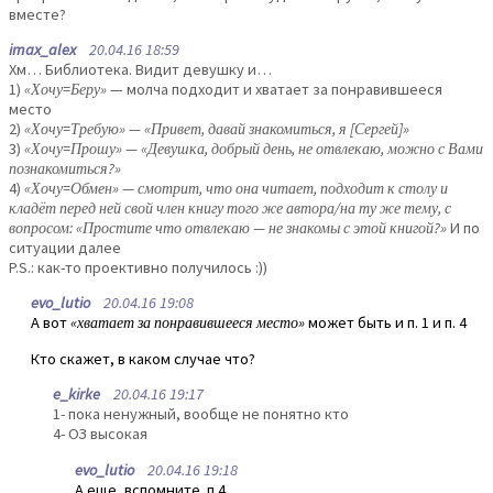
вместе?
imax_alex
20.04.16 18:59
Хм… Библиотека. Видит девушку и…
1)
«Хочу=Беру»
— молча подходит и хватает за понравившееся
место
2)
«Хочу=Требую» — «Привет, давай знакомиться, я [Сергей]»
3)
«Хочу=Прошу» — «Девушка, добрый день, не отвлекаю, можно с Вами
познакомиться?»
4)
«Хочу=Обмен» — смотрит, что она читает, подходит к столу и
кладёт перед ней свой член книгу того же автора/на ту же тему, с
вопросом: «Простите что отвлекаю — не знакомы с этой книгой?»
И по
ситуации далее
P.S.: как-то проективно получилось :))
evo_lutio
20.04.16 19:08
А вот
«хватает за понравившееся место»
может быть и п. 1 и п. 4
Кто скажет, в каком случае что?
e_kirke
20.04.16 19:17
1- пока ненужный, вообще не понятно кто
4- ОЗ высокая
evo_lutio
20.04.16 19:18
А еще, вспомните. п.4