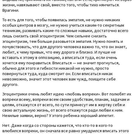
жизни, навязывают свой, вместо того, чтобы тихо нянчиться.
Врагини.
То есть для того, чтобы появилась эмпатия, не нужно никаких
особых центров в мозгу, не нужно учиться каким-то секретным
техникам, развивать какие-то сложные навыки, достаточно всего
лишь снизить свой эгоцентризм. Чем сильнее снизить
эгоцентризм, тем больше разовьется эмпатия. Нужно понять и
почувствовать, что для другого человека важно то, что он знает,
любит, к чему привык, что ему дорого и близко. И лучше не
вставать к этому в оппозицию, а вписаться туда, если очень
хочется ему понравиться. Вписаться — не значит прогнуться,
обычно для этого и гибкости никакой не нужно, просто
повернуться туда, куда смотрит он. Если вписаться никак
невозможно, значит этот человек вам чужд, поищите себе
другого.
Эгоцентрики очень любят идею «любовь вопреки». Вот полюбят их
вопреки всему, вопреки всем своим удобствам, планам, задачам и
целям, откажутся от всего, по сути принесут им в жертву себя и
свою актуальную жизнь, от всего откажутся ради любви к ним.
Нехилые заявки, верно? У этого ребенка хороший аппетит.
Нет. Даже когда со стороны кажется, что кто-то в кого-то
влюбился вопреки, он сначала все равно умудрился вписать этого