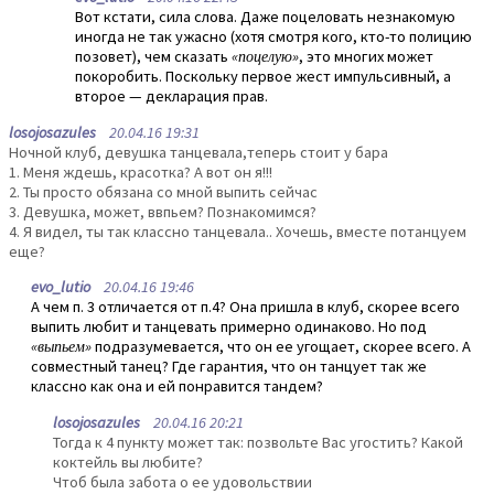
Вот кстати, сила слова. Даже поцеловать незнакомую
иногда не так ужасно (хотя смотря кого, кто-то полицию
позовет), чем сказать
«поцелую»
, это многих может
покоробить. Поскольку первое жест импульсивный, а
второе — декларация прав.
losojosazules
20.04.16 19:31
Ночной клуб, девушка танцевала,теперь стоит у бара
1. Меня ждешь, красотка? А вот он я!!!
2. Ты просто обязана со мной выпить сейчас
3. Девушка, может, ввпьем? Познакомимся?
4. Я видел, ты так классно танцевала.. Хочешь, вместе потанцуем
еще?
evo_lutio
20.04.16 19:46
А чем п. 3 отличается от п.4? Она пришла в клуб, скорее всего
выпить любит и танцевать примерно одинаково. Но под
«выпьем»
подразумевается, что он ее угощает, скорее всего. А
совместный танец? Где гарантия, что он танцует так же
классно как она и ей понравится тандем?
losojosazules
20.04.16 20:21
Тогда к 4 пункту может так: позвольте Вас угостить? Какой
коктейль вы любите?
Чтоб была забота о ее удовольствии