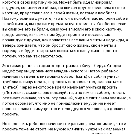
кого-то в свою картину мира. Может быть идеализировал,
выдумал, сочинил его образ, но вписал другого человека в свою
картину, представил его в своей жизни, потому и влюбился.
Поэтому если вы думаете, что кто-то полюбит вас вопреки себе и
своей жизни, вы тратите время на пустые мечты. Особенно если
вы сами же его выбрали, сами уже вписали его в свою картину,
представили, как вам с ним будет приятно и весело, как
позавидуют друзья, как воплотятся все ваши мечты и надежды, а
теперь ожидаете, что он бросит свою жизнь, свои мечты и
надежды и будет стараться вписаться в вашу жизнь просто
потому, что вам так захотелось.
Это самая ранняя стадия эгоцентризма. «Хочу = беру». Стадия
недифференцированного младенческого Я. Потом ребенок
начинает отделять питающий объект (мать) от себя и учится
требовать пищу (орать, выражать недовольство, жаловаться и
злиться). Через некоторое время начинает учиться просить
(«Петенька, скажи слово пожалуйста, а потом спасибо»), то есть
осознает сначала, что он отдельный, мир не слит с ним воедино, а
потом осознает, что мир не принадлежит ему, он не имеет
полного права на имущество и тело другого человека, а должен
просить.
Но взрослеть ребенок начинает не раньше, чем понимает, что и
просить тоже не стоит, не нужно клянчить чужое как маленькая