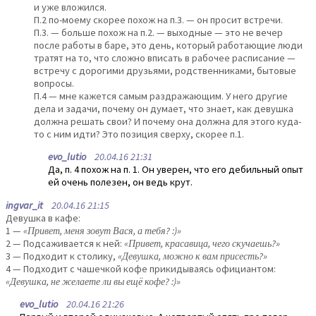
и уже вложился.
П.2 по-моему скорее похож на п.3. — он просит встречи.
П.3. — больше похож на п.2. — выходные — это не вечер
после работы в баре, это день, который работающие люди
тратят на то, что сложно вписать в рабочее расписание —
встречу с дорогими друзьями, родственниками, бытовые
вопросы.
П.4 — мне кажется самым раздражающим. У него другие
дела и задачи, почему он думает, что знает, как девушка
должна решать свои? И почему она должна для этого куда-
то с ним идти? Это позиция сверху, скорее п.1.
evo_lutio
20.04.16 21:31
Да, п. 4 похож на п. 1. Он уверен, что его дебильный опыт
ей очень полезен, он ведь крут.
ingvar_it
20.04.16 21:15
Девушка в кафе:
1 —
«Привет, меня зовут Вася, а тебя? :)»
2 — Подсаживается к ней:
«Привет, красавица, чего скучаешь?»
3 — Подходит к столику,
«Девушка, можно к вам присесть?»
4 — Подходит с чашечкой кофе прикидываясь официантом:
«Девушка, не желаете ли вы ещё кофе? :)»
evo_lutio
20.04.16 21:26