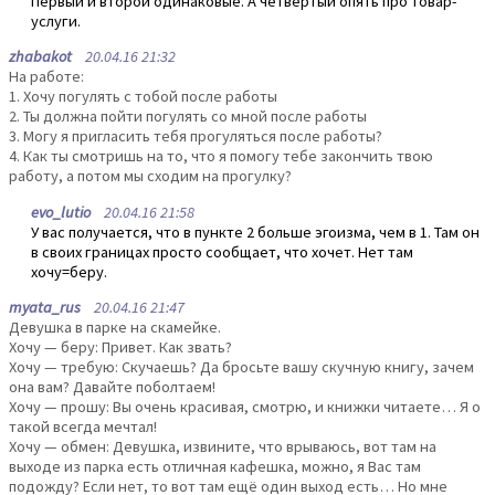
Первый и второй одинаковые. А четвертый опять про товар-
услуги.
zhabakot
20.04.16 21:32
На работе:
1. Хочу погулять с тобой после работы
2. Ты должна пойти погулять со мной после работы
3. Могу я пригласить тебя прогуляться после работы?
4. Как ты смотришь на то, что я помогу тебе закончить твою
работу, а потом мы сходим на прогулку?
evo_lutio
20.04.16 21:58
У вас получается, что в пункте 2 больше эгоизма, чем в 1. Там он
в своих границах просто сообщает, что хочет. Нет там
хочу=беру.
myata_rus
20.04.16 21:47
Девушка в парке на скамейке.
Хочу — беру: Привет. Как звать?
Хочу — требую: Скучаешь? Да бросьте вашу скучную книгу, зачем
она вам? Давайте поболтаем!
Хочу — прошу: Вы очень красивая, смотрю, и книжки читаете… Я о
такой всегда мечтал!
Хочу — обмен: Девушка, извините, что врываюсь, вот там на
выходе из парка есть отличная кафешка, можно, я Вас там
подожду? Если нет, то вот там ещё один выход есть… Но мне