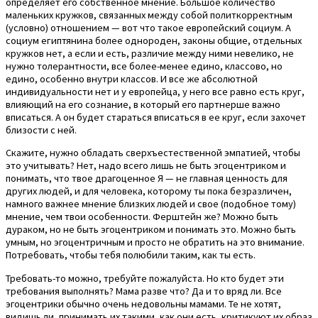
определяет его собственное мнение. Большое количество
маленьких кружков, связанных между собой политкорректным
(условно) отношением — вот что такое европейский социум. А
социум египтянина более однороден, законы общие, отдельных
кружков нет, а если и есть, различие между ними невелико, не
нужно толерантности, все более-менее едино, классово, но
едино, особенно внутри классов. И все же абсолютной
индивидуальности нет и у европейца, у него все равно есть круг,
влияющий на его сознание, в который его партнерше важно
вписаться. А он будет стараться вписаться в ее круг, если захочет
близости с ней.
Скажите, нужно обладать сверхъестественной эмпатией, чтобы
это учитывать? Нет, надо всего лишь не быть эгоцентриком и
понимать, что твое драгоценное Я — не главная ценность для
других людей, и для человека, которому ты пока безразличен,
намного важнее мнение близких людей и свое (подобное тому)
мнение, чем твои особенности. Ферштейн же? Можно быть
дураком, но не быть эгоцентриком и понимать это. Можно быть
умным, но эгоцентричным и просто не обратить на это внимание.
Потребовать, чтобы тебя полюбили таким, как ты есть.
Требовать-то можно, требуйте пожалуйста. Но кто будет эти
требования выполнять? Мама разве что? Да и то вряд ли. Все
эгоцентрики обычно очень недовольны мамами. Те не хотят,
видишь ли, принимать их такими, как они есть, критикуют их образ