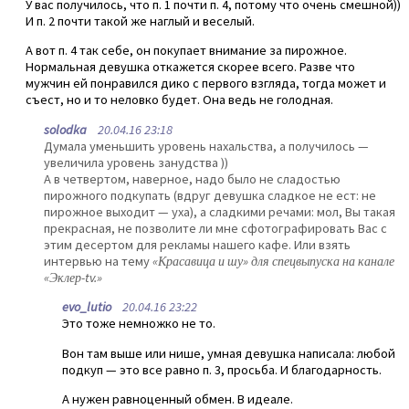
У вас получилось, что п. 1 почти п. 4, потому что очень смешной))
И п. 2 почти такой же наглый и веселый.
А вот п. 4 так себе, он покупает внимание за пирожное.
Нормальная девушка откажется скорее всего. Разве что
мужчин ей понравился дико с первого взгляда, тогда может и
съест, но и то неловко будет. Она ведь не голодная.
solodka
20.04.16 23:18
Думала уменьшить уровень нахальства, а получилось —
увеличила уровень занудства ))
А в четвертом, наверное, надо было не сладостью
пирожного подкупать (вдруг девушка сладкое не ест: не
пирожное выходит — уха), а сладкими речами: мол, Вы такая
прекрасная, не позволите ли мне сфотографировать Вас с
этим десертом для рекламы нашего кафе. Или взять
интервью на тему
«Красавица и шу» для спецвыпуска на канале
«Эклер-tv.»
evo_lutio
20.04.16 23:22
Это тоже немножко не то.
Вон там выше или нише, умная девушка написала: любой
подкуп — это все равно п. 3, просьба. И благодарность.
А нужен равноценный обмен. В идеале.