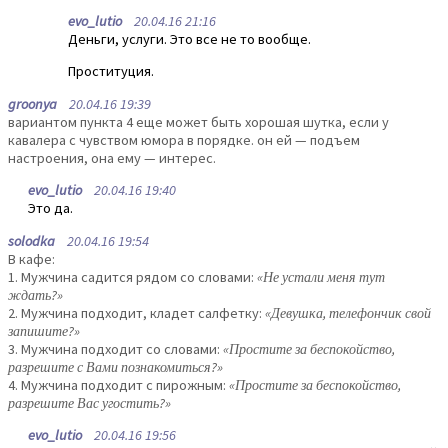
evo_lutio
20.04.16 21:16
Деньги, услуги. Это все не то вообще.
Проституция.
groonya
20.04.16 19:39
вариантом пункта 4 еще может быть хорошая шутка, если у
кавалера с чувством юмора в порядке. он ей — подъем
настроения, она ему — интерес.
evo_lutio
20.04.16 19:40
Это да.
solodka
20.04.16 19:54
В кафе:
1. Мужчина садится рядом со словами:
«Не устали меня тут
ждать?»
2. Мужчина подходит, кладет салфетку:
«Девушка, телефончик свой
запишите?»
3. Мужчина подходит со словами:
«Простите за беспокойство,
разрешите с Вами познакомиться?»
4. Мужчина подходит с пирожным:
«Простите за беспокойство,
разрешите Вас угостить?»
evo_lutio
20.04.16 19:56