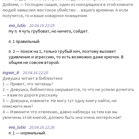
Дойлем, — Господин сыщик, один из находящихся в этой комнате
людей замыслил жестокое убийство… вашего времени. А если
получится, то и ваше коварное похищение.
evo_lutio
20.04.16 22:29
Ну п. 4 чуть грубоват, но ничего, сойдет.
п. 1 правильный.
п. 2 — похож на 1, только грубый кич, поэтому вызовет
удивление и агрессию, то есть возможно даже крючок. В
общем не совсем второй.
ingvar_it
20.04.16 22:20
Девушка читает в библиотеке
1 — Привет, что читаешь?
2 — Девушка, библиотека закрывается, то что не успели дочитать
— я вам по дороге расскажу
3 — Девушка, извините. Не могу тут одну книгу найти, не
поможите мне?
4 — Извините что отвлекаю, давно наблюда за тем как вы
увлечены этой книгой, должно быть она очень интересная?
evo_lutio
20.04.16 22:26
п. 1 — нормальный.