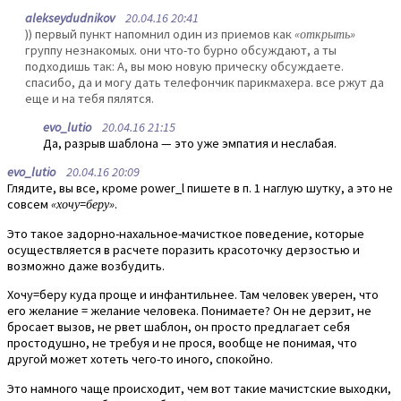
alekseydudnikov
20.04.16 20:41
)) первый пункт напомнил один из приемов как
«открыть»
группу незнакомых. они что-то бурно обсуждают, а ты
подходишь так: А, вы мою новую прическу обсуждаете.
спасибо, да и могу дать телефончик парикмахера. все ржут да
еще и на тебя пялятся.
evo_lutio
20.04.16 21:15
Да, разрыв шаблона — это уже эмпатия и неслабая.
evo_lutio
20.04.16 20:09
Глядите, вы все, кроме power_l пишете в п. 1 наглую шутку, а это не
совсем
«хочу=беру»
.
Это такое задорно-нахальное-мачисткое поведение, которые
осуществляется в расчете поразить красоточку дерзостью и
возможно даже возбудить.
Хочу=беру куда проще и инфантильнее. Там человек уверен, что
его желание = желание человека. Понимаете? Он не дерзит, не
бросает вызов, не рвет шаблон, он просто предлагает себя
простодушно, не требуя и не прося, вообще не понимая, что
другой может хотеть чего-то иного, спокойно.
Это намного чаще происходит, чем вот такие мачистские выходки,