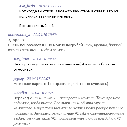
evo_lutio
20.04.16 23:22
Вот когда вы стихи, а кое-кто вам стихи в ответ, это же
получился взаимный интерес.
Вот идеальный п. 4.
demoiselle_s
20.04.16 19:59
Здорово!
Очень понравился п.1 но можно погрубей
«так, крошка, допивай
что ты там пьешь и едем ко мне»
evo_lutio
20.04.16 20:03
Нет, про
«не устали ждать»
смешней) А ваш ко 2 больше
относится.
jayzzy
20.04.16 20:07
Мне тоже вариант 1 понравился, я б точно купилась)
solodka
20.04.16 23:25
Переход с
«ты» на «вы» — интересный момент. Тоже про него
подумала, когда писала. Все-таки «ты» обычно звучит
хамоватее. А тут хотелось всех мужчин в более равную позицию
поставить. Заметила, кстати, что #1 и #2 в комментариях чаще
в единственном числе (#1, по крайней мере, почти всегда), а с #3
уже «вы.»