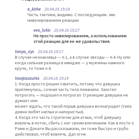
e_kirke
20.04.16 19:24
Часть тактики, видимо. С последующим.. мм..
нивелированием реакции
evo_lutio
20.04.16 19:27
Не просто нивелированием, а использованием
этой реакции для ее же удовольствия.
tanya_nyc
20.04.16 19:17
В случае незнакомца — п.1, а в случае звезды — п.4. Ну или
когда сильная разница в имидже — у мужчины намного
круче, то тоже п.4.
losojosazules
20.04.16 19:19
1. Когда просто решил схватить, потому что девушка
приглянулась, сочная часть тела поманила. Захотел
потрогать — подошел и потрогал. О реакции девушки не
думает или
может ждать, что такой порыв девушка вознаградит (типа
девки любят наглых и напористых).
4. Когда это часть стратегии для атаки, чтоб девушку
вовлечь в поток, сбить с ног своим влечением. Как в посте о
Роме и Донате Вы рассказывали, он тоже быстро и грубо
действовал, чтоб вовлечь. Дал огня.