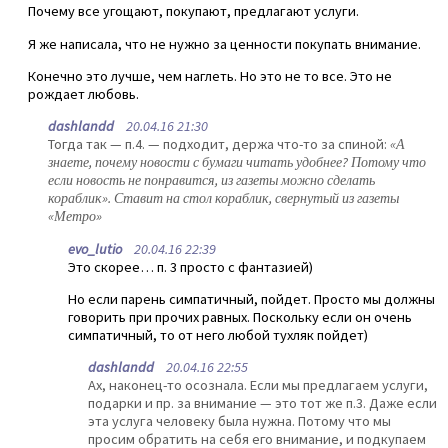
Почему все угощают, покупают, предлагают услуги.
Я же написала, что не нужно за ценности покупать внимание.
Конечно это лучше, чем наглеть. Но это не то все. Это не
рождает любовь.
dashlandd
20.04.16 21:30
Тогда так — п.4. — подходит, держа что-то за спиной:
«А
знаете, почему новости с бумаги читать удобнее? Потому что
если новость не понравится, из газеты можно сделать
кораблик». Ставит на стол кораблик, свернутый из газеты
«Метро»
evo_lutio
20.04.16 22:39
Это скорее… п. 3 просто с фантазией)
Но если парень симпатичный, пойдет. Просто мы должны
говорить при прочих равных. Поскольку если он очень
симпатичный, то от него любой тухляк пойдет)
dashlandd
20.04.16 22:55
Ах, наконец-то осознала. Если мы предлагаем услуги,
подарки и пр. за внимание — это тот же п.3. Даже если
эта услуга человеку была нужна. Потому что мы
просим обратить на себя его внимание, и подкупаем