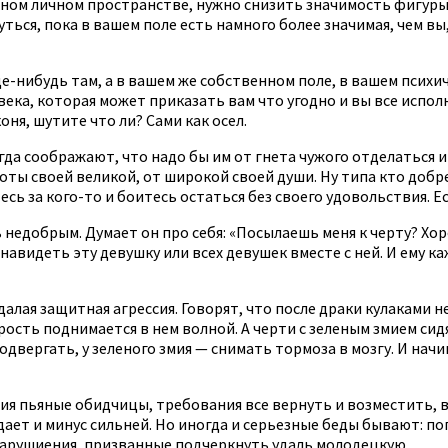
нном личном пространстве, нужно снизить значимость фигуры
уться, пока в вашем поле есть намного более значимая, чем в
где-нибудь там, а в вашем же собственном поле, в вашем психи
ека, которая может приказать вам что угодно и вы все исполн
оня, шутите что ли? Сами как осел.
да соображают, что надо бы им от гнета чужого отделаться и
ы своей великой, от широкой своей души. Ну типа кто добрей,
есь за кого-то и боитесь остаться без своего удовольствия. Е
едобрым. Думает он про себя: «Посылаешь меня к черту? Хорошо
авидеть эту девушку или всех девушек вместе с ней. И ему каж
лая защитная агрессия. Говорят, что после драки кулаками н
сть поднимается в нем волной. А черти с зеленым змием сидят
одвергать, у зеленого змия — снимать тормоза в мозгу. И нач
ия пьяные обидчицы, требования все вернуть и возместить, 
дает и минус сильней. Но иногда и серьезные беды бывают: п
нарушиения, призванные подчеркнуть удаль молодецкую.