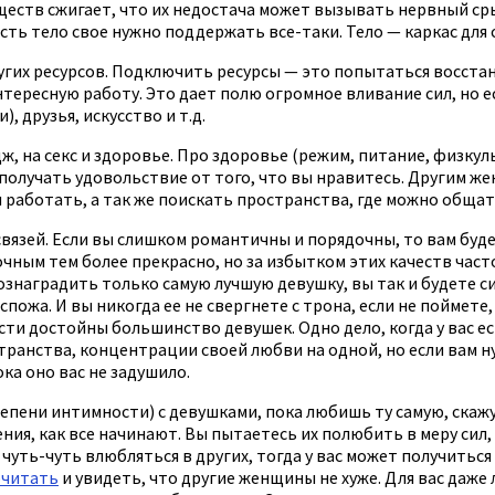
веществ сжигает, что их недостача может вызывать нервный с
есть тело свое нужно поддержать все-таки. Тело — каркас для 
угих ресурсов. Подключить ресурсы — это попытаться восстан
интересную работу. Это дает полю огромное вливание сил, но 
, друзья, искусство и т.д.
, на секс и здоровье. Про здоровье (режим, питание, физкуль
получать удовольствие от того, что вы нравитесь. Другим ж
работать, а так же поискать пространства, где можно общать
ь связей. Если вы слишком романтичны и порядочны, то вам бу
ным тем более прекрасно, но за избытком этих качеств часто
знаградить только самую лучшую девушку, вы так и будете си
оспожа. И вы никогда ее не свергнете с трона, если не поймет
ести достойны большинство девушек. Одно дело, когда у вас е
анства, концентрации своей любви на одной, но если вам ну
ка оно вас не задушило.
епени интимности) с девушками, пока любишь ту самую, скажу 
ния, как все начинают. Вы пытаетесь их полюбить в меру сил,
уть-чуть влюбляться в других, тогда у вас может получиться
читать
и увидеть, что другие женщины не хуже. Для вас даже 