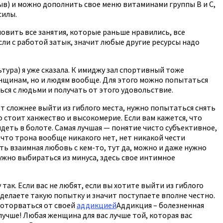
рыв) и можно дополнить свое меню витаминами группы В и С,
силы.
овить все занятия, которые раньше нравились, все
если с работой затык, значит любые другие ресурсы надо
тура) я уже сказала. К имиджу зал спортивный тоже
енщинам, но и людям вообще. Для этого можно попытаться
ся с людьми и получать от этого удовольствие.
дет сложнее выйти из гиблого места, нужно попытаться снять
 стоит ханжество и высокомерие. Если вам кажется, что
деть в болоте. Самая лучшая — понятие чисто субъективное,
е, что трона вообще никакого нет, нет никакой чести
сть взаимная любовь с кем-то, тут да, можно и даже нужно
жно выбираться из минуса, здесь свое интимное
так. Если вас не любят, если вы хотите выйти из гиблого
 делаете такую попытку и значит поступаете вполне честно.
 оторваться от своей
аддикцией
Аддикция – болезненная
лучше! Любая женщина для вас лучше той, которая вас