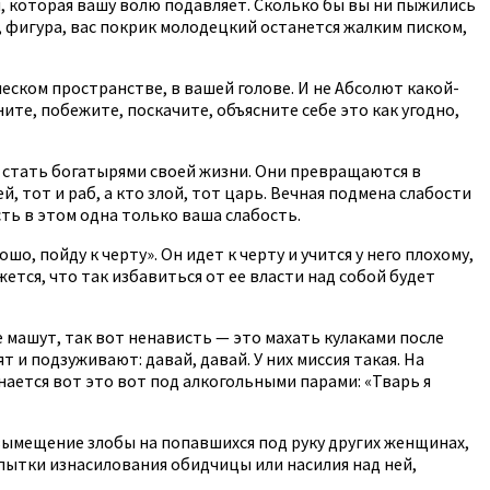
, которая вашу волю подавляет. Сколько бы вы ни пыжились
ы, фигура, вас покрик молодецкий останется жалким писком,
ческом пространстве, в вашей голове. И не Абсолют какой-
ите, побежите, поскачите, объясните себе это как угодно,
 стать богатырями своей жизни. Они превращаются в
 тот и раб, а кто злой, тот царь. Вечная подмена слабости
сть в этом одна только ваша слабость.
, пойду к черту». Он идет к черту и учится у него плохому,
ется, что так избавиться от ее власти над собой будет
е машут, так вот ненависть — это махать кулаками после
 и подзуживают: давай, давай. У них миссия такая. На
инается вот это вот под алкогольными парами: «Тварь я
вымещение злобы на попавшихся под руку других женщинах,
опытки изнасилования обидчицы или насилия над ней,