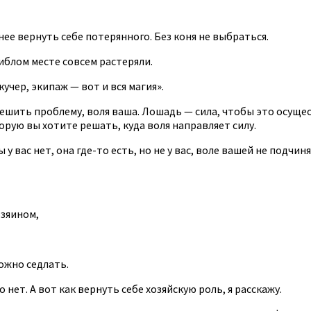
ее вернуть себе потерянного. Без коня не выбраться.
гиблом месте совсем растеряли.
учер, экипаж — вот и вся магия».
ешить проблему, воля ваша. Лошадь — сила, чтобы это осущест
орую вы хотите решать, куда воля направляет силу.
лы у вас нет, она где-то есть, но не у вас, воле вашей не подчи
озяином,
ожно седлать.
 нет. А вот как вернуть себе хозяйскую роль, я расскажу.