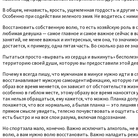
В общем, ненависть, ярость, ущемленная гордость и другие ч
Особенно при содействии зеленого змия. Не водитесь с ними
Восстановить собственную волю, то есть хозяйскую роль в 
любимая девушка — самое главное и самое важное сейчас в в
занятий, не менее важных и интересных, чем она, то значимо
достается, к примеру, одна пятая часть. Во сколько раз ее з
Пытаться просто «вырвать из сердца и выкинуть» бесполезно
территорию своей души, которую вы предоставили этой деву
Почему я всегда пишу, что мужчинам в минусе нужно идти в с
восстанавливает мужскую самоидентификацию, которую гибл
образ все время меняется, он зависит от обстоятельств жиз
особенно в гиблом месте, этому образу все время наносятся 
так нельзя обращаться, ему кажется, что можно. Планка допу
покажется, что все нормально, а былая планка — это лишняя 
прямом смысле увидеть, телесно почувствовать и ощутить си
есть быстро и на все слои разума, включая подсознание.
Но спортзала мало, конечно. Важно исключить алкоголь, не в
волю, а вам нужно волю восстановить. Важно наладить реж