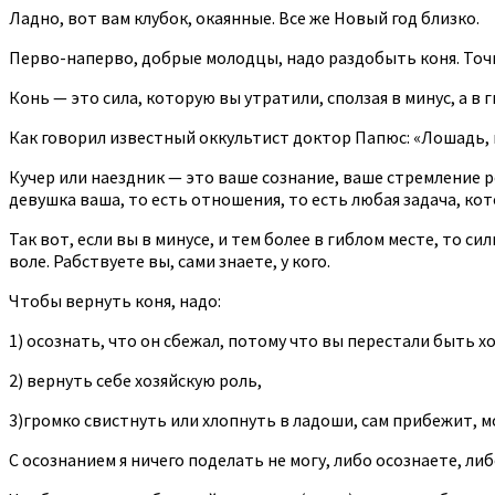
Ладно, вот вам клубок, окаянные. Все же Новый год близко.
Перво-наперво, добрые молодцы, надо раздобыть коня. Точн
Конь — это сила, которую вы утратили, сползая в минус, а в 
Как говорил известный оккультист доктор Папюс: «Лошадь, к
Кучер или наездник — это ваше сознание, ваше стремление р
девушка ваша, то есть отношения, то есть любая задача, кот
Так вот, если вы в минусе, и тем более в гиблом месте, то си
воле. Рабствуете вы, сами знаете, у кого.
Чтобы вернуть коня, надо:
1) осознать, что он сбежал, потому что вы перестали быть х
2) вернуть себе хозяйскую роль,
3)громко свистнуть или хлопнуть в ладоши, сам прибежит, м
С осознанием я ничего поделать не могу, либо осознаете, либо