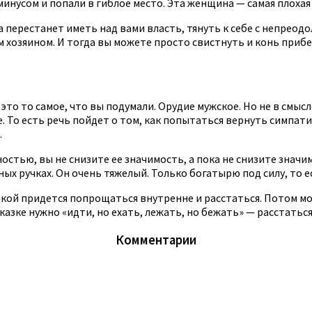
минусом и попали в гиблое место. Эта женщина — самая плохая 
 перестанет иметь над вами власть, тянуть к себе с непреод
м хозяином. И тогда вы можете просто свистнуть и конь прибе
 это то самое, что вы подумали. Орудие мужское. Но не в смыс
. То есть речь пойдет о том, как попытаться вернуть симпати
.
стью, вы не снизите ее значимость, а пока не снизите значимо
ных ручках. Он очень тяжелый. Только богатырю под силу, то е
вушкой придется попрощаться внутренне и расстаться. Потом м
сказке нужно «идти, но ехать, лежать, но бежать» — расстать
Комментарии