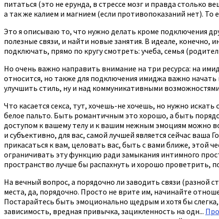
питаться (это не ерунда, в стрессе мозг и правда столько 
а так же калием и магнием (если противопоказаний нет). То 
Это я описываю то, что нужно делать кроме подключения др
полезные связи, и найти новые занятия. В идеале, конечно, 
подключать, прямо по кругу смотреть: учеба, семья (родители)
Но очень важно направить внимание на три ресурса: на имидж
относится, но также для подключения имиджа важно начать 
улучшить стиль, ну и над коммуникативными возможностями 
Что касается секса, тут, хочешь-не хочешь, но нужно искат
белое пальто. Быть романтичным это хорошо, а быть порядоч
доступом к вашему телу и к вашим нежным эмоциям можно во
и субъективно, для вас, самой лучшей является сейчас ваша Г
прикасаться к вам, целовать вас, быть с вами ближе, этой ч
ограничивать эту функцию ради замыкания интимного простр
пространство лучше бы распахнуть и хорошо проветрить, по
На вечный вопрос, а порядочно ли заводить связи (разной ст
места, да, порядочно. Просто не врите им, начинайте отноше
Постарайтесь быть эмоционально щедрым и хотя бы слегка, ч
зависимость, вредная привычка, зацикленность на одн...
Про