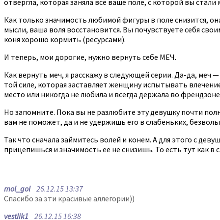
отвергла, которая заняла все ваше поле, с которой вы стали 
Как только значимость любимой фигуры в поле снизится, она
мысли, ваша воля восстановится. Вы почувствуете себя свои
коня хорошо кормить (ресурсами).
И теперь, мои дорогие, нужно вернуть себе МЕЧ.
Как вернуть меч, я расскажу в следующей серии. Да-да, меч —
той силе, которая заставляет женщину испытывать влечение
место или никогда не любила и всегда держала во френдзоне
Но запомните. Пока вы не разлюбите эту девушку почти полно
вам не поможет, да и не удержишь его в слабеньких, безволь
Так что сначала займитесь волей и конем. А для этого с де
прицепишься и значимость ее не снизишь. То есть тут как в 
mol_gol
26.12.15 13:37
Спасибо за эти красивые аллегории))
vestlik1
26.12.15 16:38