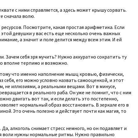
еквате с ними справляется, а здесь может крышу сорвать.
е сначала волю.
ресурсов. Посмотрите, какая простая арифметика. Если
е этой девушки у вас есть еще несколько очень важных
имание, а значит и поле делится между всем этим. И ей
ли. Зачем себя зря мучить? Нужно аккуратно сократить ту
ко вполне терпимо и возможно.
. Потому что именно наполнение мышц кровью, физически,
 себя, его можно условно назвать самооценкой, и этот
м, не иллюзиями, а реальными вещами. Вот в минусе,
ревращается в реального раба. Он уже не помнит, что с ним
ожно двигать вот так, и если делать это постепенно,
позволяет нормальный образ восстановить. В зеркале его в
ной. Это очень полезно и действует почти как магия, то
 Да, алкоголь снимает стресс немного, но он подавляет и
ия воли нужны нормальные ритмы. Нужно правильно