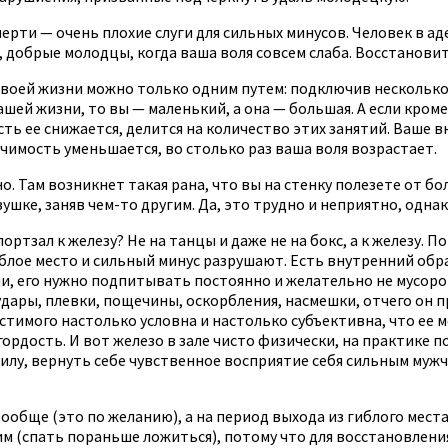
ерти — очень плохие слуги для сильных минусов. Человек в ад
, добрые молодцы, когда ваша воля совсем слаба. Восстановит
своей жизни можно только одним путем: подключив несколько 
ашей жизни, то вы — маленький, а она — большая. А если кром
сть ее снижается, делится на количество этих занятий. Ваше вн
начимость уменьшается, во столько раз ваша воля возрастает.
. Там возникнет такая рана, что вы на стенку полезете от бо
шке, заняв чем-то другим. Да, это трудно и неприятно, одна
портзал к железу? Не на танцы и даже не на бокс, а к железу
ое место и сильный минус разрушают. Есть внутренний образ
ни, его нужно подпитывать постоянно и желательно не мусоро
удары, плевки, пощечины, оскорбления, насмешки, отчего он п
стимого настолько условна и настолько субъективна, что ее м
гордость. И вот железо в зале чисто физически, на практике 
лу, вернуть себе чувственное восприятие себя сильным мужчи
ообще (это по желанию), а на период выхода из гиблого места.
им (спать пораньше ложиться), потому что для восстановлен