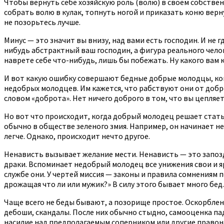
Чтобы вернуть себе хозяйскую роль (волю) в своем собстве
собрать волю в кулак, топнуть ногой и приказать коню верн
не позорьтесь лучше.
Минус — это значит вы внизу, над вами есть господин. И не 
нибудь абстрактный ваш господин, а фигура реального челов
наврете себе что-нибудь, лишь бы побежать. Ну какого вам к
И вот какую ошибку совершают бедные добрые молодцы, ког
недобрых молодцев. Им кажется, что рабствуют они от доброт
словом «доброта». Нет ничего доброго в том, что вы цепляет
Но вот что происходит, когда добрый молодец решает стать н
обычно в обществе зеленого змия. Например, он начинает нен
легче. Однако, происходит нечто другое.
Ненависть вызывает желание мести. Ненависть — это запозда
драки. Вспоминает недобрый молодец все унижения свои и яро
службе они. У чертей миссия — законы и правила сомнениям п
дрожащая что ли или мужик?» В силу этого бывает много бед.
Чаще всего не беды бывают, а позорище простое. Оскорблен
дебоши, скандалы. После них обычно стыдно, самооценка па
насилие над предполагаемым соперником или другие право