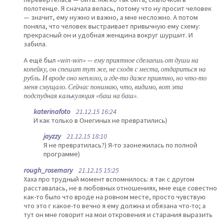
полотенце. Я сначала велась, потому что ну просит человек
— значит, ему нужно и важно, а мне несложно. А потом
поняла, что человек выстраивает привычную ему схему:
прекрасный он и удобная женщина вокруг шуршит. И
забила.
А ещё был
«win-win» — ему приятное сделаешь от души на
копейку, он спешит тут же, не сходя с места, отдариться на
рубль. И вроде оно неплохо, и где-то даже приятно, но что-то
меня смущало. Сейчас понимаю, что, видимо, вот эта
подспудная калькуляция «баш на баш»
.
katerinafoto
21.12.15 16:24
И как только в Онегиных не превратились)
jayzzy
21.12.15 18:10
Я не превратилась?) Я-то заонежилась по полной
программе)
rough_rosemary
21.12.15 15:25
Хаха про трудный момент вспомнилось: я так с другом
расставалась, не в любовных отношениях, мне еще совестно
как-то было что вроде на ровном месте, просто чувствую
что это г какое-то вечно я ему должна и обязана что-то; а
тут он мне говорит на мои откровения и старания выразить