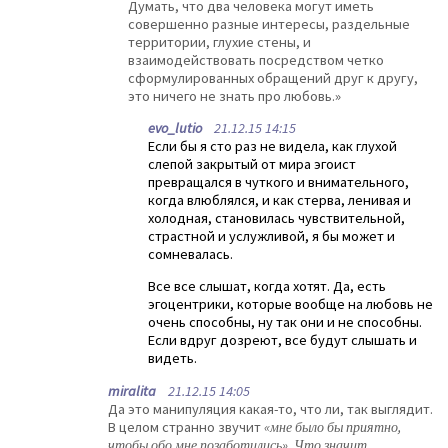
Думать, что два человека могут иметь
совершенно разные интересы, раздельные
территории, глухие стены, и
взаимодействовать посредством четко
сформулированных обращений друг к другу,
это ничего не знать про любовь.»
evo_lutio
21.12.15 14:15
Если бы я сто раз не видела, как глухой
слепой закрытый от мира эгоист
превращался в чуткого и внимательного,
когда влюблялся, и как стерва, ленивая и
холодная, становилась чувствительной,
страстной и услужливой, я бы может и
сомневалась.
Все все слышат, когда хотят. Да, есть
эгоцентрики, которые вообще на любовь не
очень способны, ну так они и не способны.
Если вдруг дозреют, все будут слышать и
видеть.
miralita
21.12.15 14:05
Да это манипуляция какая-то, что ли, так выглядит.
В целом странно звучит
«мне было бы приятно,
чтобы обо мне позаботились». Что значит