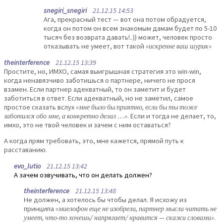
snegiri_snegiri
21.12.15 14:53
Ага, прекрасный тест — вот она потом обрадуется,
когда он потом он всем знакомым дамам будет по 5-10
тысяч без возврата давать!..)) может, человек просто
отказывать не умеет, вот такой
«искренне ваш шурик»
theinterference
21.12.15 13:39
Простите, но, ИМХО, самая выигрышная стратегия это win-win,
когда ненавязчиво заботишься о партнере, ничего не прося
взамен. Если партнер адекватный, то он заметит и будет
заботиться в ответ. Если адекватный, но не заметил, самое
простое сказать вслух
«мне было бы приятно, если бы ты тоже
заботился обо мне, а конкретно делал …»
. Если и тогда не делает, то,
имхо, это не твой человек и зачем с ним оставаться?
А когда прям требовать, это, мне кажется, прямой путь к
расставанию.
evo_lutio
21.12.15 13:42
А зачем озвучивать, что он делать должен?
theinterference
21.12.15 13:48
Не должен, а хотелось бы чтобы делал. Я исхожу из
принципа
«миелофон еще не изобрели, партнер мысли читать не
умеет, что-то хочешь/ напрягает/ нравится — скажи словами»
.