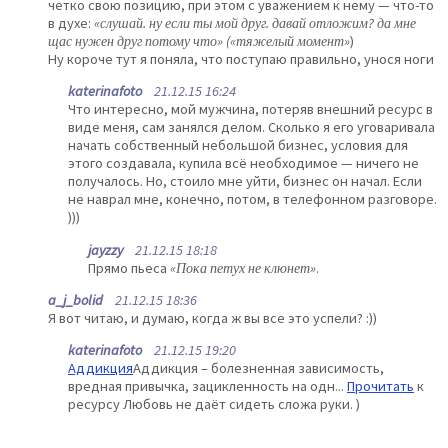
четко свою позицию, при этом с уважением к нему — что-то
в духе:
«слушай. ну если ты мой друг. давай отложим? да мне
щас нужен друг потому что» («тяжелый момент»
)
Ну короче тут я поняла, что поступаю правильно, унося ноги
katerinafoto
21.12.15 16:24
Что интересно, мой мужчина, потеряв внешний ресурс в
виде меня, сам занялся делом. Сколько я его уговаривала
начать собственный небольшой бизнес, условия для
этого создавала, купила всё необходимое — ничего не
получалось. Но, стоило мне уйти, бизнес он начал. Если
не наврал мне, конечно, потом, в телефонном разговоре.
)))
jayzzy
21.12.15 18:18
Прямо пьеса
«Пока петух не клюнет»
.
a_j_bolid
21.12.15 18:36
Я вот читаю, и думаю, когда ж вы все это успели? :))
katerinafoto
21.12.15 19:20
Аддикция
Аддикция – болезненная зависимость,
вредная привычка, зацикленность на одн...
Прочитать
к
ресурсу Любовь не даёт сидеть сложа руки. )