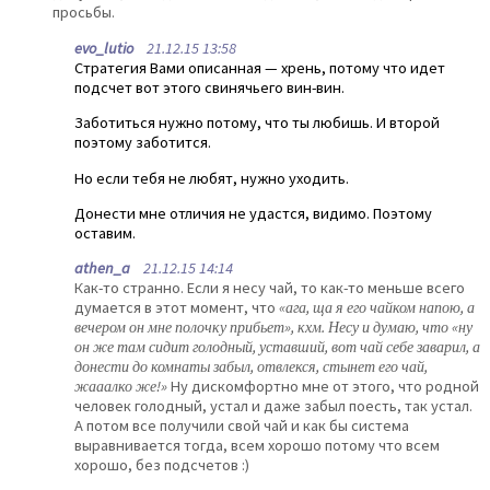
просьбы.
evo_lutio
21.12.15 13:58
Стратегия Вами описанная — хрень, потому что идет
подсчет вот этого свинячьего вин-вин.
Заботиться нужно потому, что ты любишь. И второй
поэтому заботится.
Но если тебя не любят, нужно уходить.
Донести мне отличия не удастся, видимо. Поэтому
оставим.
athen_a
21.12.15 14:14
Как-то странно. Если я несу чай, то как-то меньше всего
думается в этот момент, что
«ага, ща я его чайком напою, а
вечером он мне полочку прибьет», кхм. Несу и думаю, что «ну
он же там сидит голодный, уставший, вот чай себе заварил, а
донести до комнаты забыл, отвлекся, стынет его чай,
жааалко же!»
Ну дискомфортно мне от этого, что родной
человек голодный, устал и даже забыл поесть, так устал.
А потом все получили свой чай и как бы система
выравнивается тогда, всем хорошо потому что всем
хорошо, без подсчетов :)