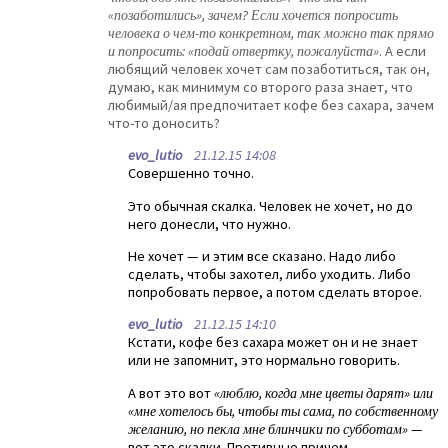
«позаботились», зачем? Если хочется попросить
человека о чем-то конкретном, так можно так прямо
и попросить: «подай отвертку, пожалуйста»
. А если
любящий человек хочет сам позаботиться, так он,
думаю, как минимум со второго раза знает, что
любимый/ая предпочитает кофе без сахара, зачем
что-то доносить?
evo_lutio
21.12.15 14:08
Совершенно точно.
Это обычная скалка. Человек не хочет, но до
него донесли, что нужно.
Не хочет — и этим все сказано. Надо либо
сделать, чтобы захотел, либо уходить. Либо
попробовать первое, а потом сделать второе.
evo_lutio
21.12.15 14:10
Кстати, кофе без сахара может он и не знает
или не запомнит, это нормально говорить.
А вот это вот
«люблю, когда мне цветы дарят» или
«мне хотелось бы, чтобы ты сама, по собственному
желанию, но пекла мне блинчики по субботам»
—
вот это скалки. Противные причем.