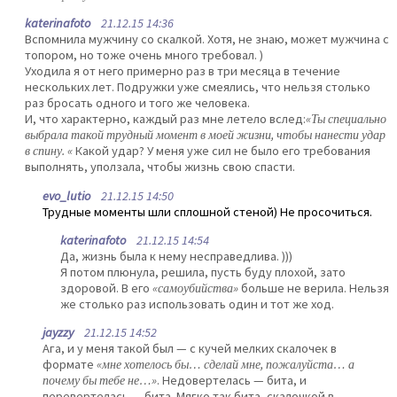
katerinafoto
21.12.15 14:36
Вспомнила мужчину со скалкой. Хотя, не знаю, может мужчина с
топором, но тоже очень много требовал. )
Уходила я от него примерно раз в три месяца в течение
нескольких лет. Подружки уже смеялись, что нельзя столько
раз бросать одного и того же человека.
И, что характерно, каждый раз мне летело вслед:
«Ты специально
выбрала такой трудный момент в моей жизни, чтобы нанести удар
в спину. «
Какой удар? У меня уже сил не было его требования
выполнять, уползала, чтобы жизнь свою спасти.
evo_lutio
21.12.15 14:50
Трудные моменты шли сплошной стеной) Не просочиться.
katerinafoto
21.12.15 14:54
Да, жизнь была к нему несправедлива. )))
Я потом плюнула, решила, пусть буду плохой, зато
здоровой. В его
«самоубийства»
больше не верила. Нельзя
же столько раз использовать один и тот же ход.
jayzzy
21.12.15 14:52
Ага, и у меня такой был — с кучей мелких скалочек в
формате
«мне хотелось бы… сделай мне, пожалуйста… а
почему бы тебе не…»
. Недовертелась — бита, и
перевертелась — бита. Мягко так бита, скалочкой в