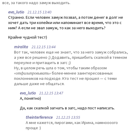
все, за такого надо замуж выходить.
evo_lutio
21.12.15 13:40
Странно. Если человек замуж позвал, а потом денег в долг не
хочет дать три копейки или напоминает все время, что это с
ним? А если не звал замуж, то как за него выходить?
Крайне чудной тест)
miralita
21.12.15 13:44
Вот так, человек еще не знает, что за него замуж собрались,
а уже все решено ;) Додавить, пришибить скалкой в темном
переулке и притащить в загс ;)
Ну, в целом речь шла о том, чтобы таким образом
«отфильтровывать»
более-менее заинтересованных
поклонников на подходе. Кто тест не прошел — с теми
дальше даже не общаться.
evo_lutio
21.12.15 13:47
А, понятно)
Да, как скалкой загнать в загс, надо пост написать.
theinterference
21.12.15 13:55
А мне кажется, пирогами, как Ирина, намноооого
проще :)