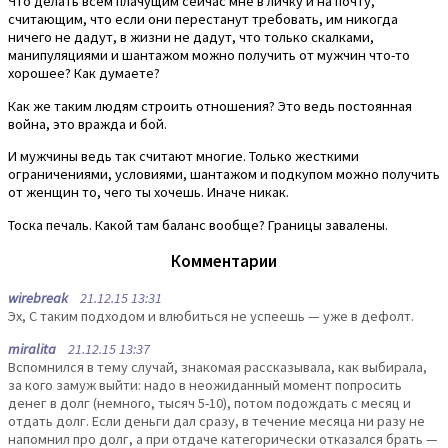
Что делать всем плачущим сейчас мне в личку и на почту,
считающим, что если они перестанут требовать, им никогда
ничего не дадут, в жизни не дадут, что только скалками,
манипуляциями и шантажом можно получить от мужчин что-то
хорошее? Как думаете?
Как же таким людям строить отношения? Это ведь постоянная
война, это вражда и бой.
И мужчины ведь так считают многие. Только жесткими
ограничениями, условиями, шантажом и подкупом можно получить
от женщин то, чего ты хочешь. Иначе никак.
Тоска печаль. Какой там баланс вообще? Границы завалены.
Комментарии
wirebreak
21.12.15 13:31
Эх, С таким подходом и влюбиться не успеешь — уже в дефолт.
miralita
21.12.15 13:37
Вспомнился в тему случай, знакомая рассказывала, как выбирала,
за кого замуж выйти: надо в неожиданный момент попросить
денег в долг (немного, тысяч 5-10), потом подождать с месяц и
отдать долг. Если деньги дал сразу, в течение месяца ни разу не
напомнил про долг, а при отдаче категорически отказался брать —