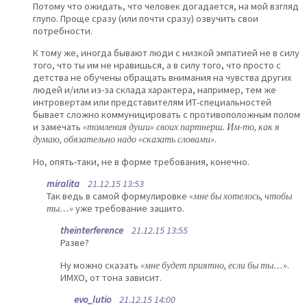
Потому что ожидать, что человек догадается, на мой взгляд
глупо. Проще сразу (или почти сразу) озвучить свои
потребности.
К тому же, иногда бывают люди с низкой эмпатией не в силу
того, что ты им не нравишься, а в силу того, что просто с
детства не обучены обращать внимания на чувства других
людей и/или из-за склада характера, например, тем же
интровертам или представителям ИТ-специальностей
бывает сложно коммуницировать с противоположным полом
и замечать
«томления души» своих партнерш. Им-то, как я
думаю, обязательно надо «сказать словами»
.
Но, опять-таки, не в форме требования, конечно.
miralita
21.12.15 13:53
Так ведь в самой формулировке
«мне бы хотелось, чтобы
ты…»
уже требование зашито.
theinterference
21.12.15 13:55
Разве?
Ну можно сказать
«мне будет приятно, если бы ты…»
.
ИМХО, от тона зависит.
evo_lutio
21.12.15 14:00