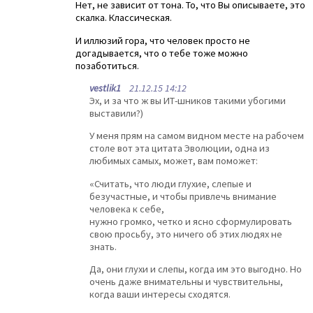
Нет, не зависит от тона. То, что Вы описываете, это
скалка. Классическая.
И иллюзий гора, что человек просто не
догадывается, что о тебе тоже можно
позаботиться.
vestlik1
21.12.15 14:12
Эх, и за что ж вы ИТ-шников такими убогими
выставили?)
У меня прям на самом видном месте на рабочем
столе вот эта цитата Эволюции, одна из
любимых самых, может, вам поможет:
«Считать, что люди глухие, слепые и
безучастные, и чтобы привлечь внимание
человека к себе,
нужно громко, четко и ясно сформулировать
свою просьбу, это ничего об этих людях не
знать.
Да, они глухи и слепы, когда им это выгодно. Но
очень даже внимательны и чувствительны,
когда ваши интересы сходятся.