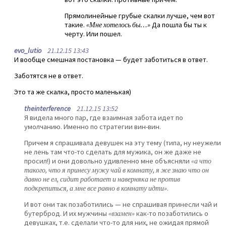
Прямолинейные грубые скалки лучше, чем вот
такие.
«Мне хотелось бы…»
Да пошла бы ты к
черту. Или пошел.
evo_lutio
21.12.15 13:43
И вообще смешная постановка — будет заботиться в ответ.
Заботятся не в ответ.
Это та же скалка, просто маленькая)
theinterference
21.12.15 13:52
Я видела много пар, где взаимная забота идет по
умолчанию. Именно по стратегии вин-вин.
Причем я спрашивала девушек на эту тему (типа, ну неужели
не лень там что-то сделать для мужика, он же даже не
просил!) и они довольно удивленно мне объясняли
«а что
такого, что я принесу мужу чай в комнату, я же знаю что он
давно не ел, сидит работает и наверняка не против
подкрепиться, а мне все равно в комнату идти»
.
И вот они так позаботились — не спрашивая принесли чай и
бутерброд. И их мужчины
«взамен»
как-то позаботились о
девушках, т.е. сделали что-то для них, не ожидая прямой