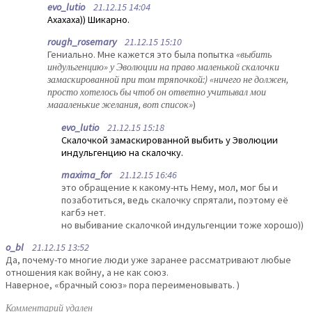
evo_lutio
21.12.15 14:04
Ахахаха)) Шикарно.
rough_rosemary
21.12.15 15:10
Гениально. Мне кажется это была попытка
«выбить
индульгенцию» у Эволюции на право маленькой скалочки
замаскированной при том тряпочкой:) «ничего не должен,
просто хотелось бы чтоб он ответно учитывал мои
маааленькие желания, вот список»
)
evo_lutio
21.12.15 15:18
Скалочкой замаскированной выбить у Эволюции
индульгенцию на скалочку.
maxima_for
21.12.15 16:46
это обращение к какому-нть Нему, мол, мог бы и
позаботиться, ведь скалочку спрятали, поэтому её
кагбэ нет.
но выбивание скалочкой индульгенции тоже хорошо))
o_bl
21.12.15 13:52
Да, почему-то многие люди уже заранее рассматривают любые
отношения как войну, а не как союз.
Наверное, «брачный союз» пора переименовывать. )
Комментарий удален