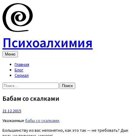
Skip
to
content
Психоалхимия
Меню
Главная
Блог
Сериал
Найти:
Бабам со скалками
21.12.2015
Уважаемые
бабы со скалками
.
Большинству из вас непонятно, как это так — не требовать? Дык
ведь не получишь ничего!