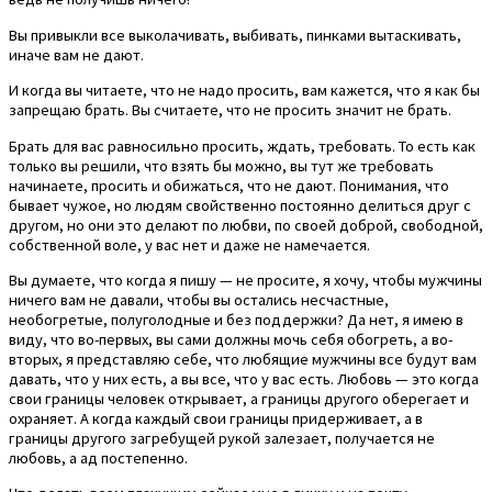
Вы привыкли все выколачивать, выбивать, пинками вытаскивать,
иначе вам не дают.
И когда вы читаете, что не надо просить, вам кажется, что я как бы
запрещаю брать. Вы считаете, что не просить значит не брать.
Брать для вас равносильно просить, ждать, требовать. То есть как
только вы решили, что взять бы можно, вы тут же требовать
начинаете, просить и обижаться, что не дают. Понимания, что
бывает чужое, но людям свойственно постоянно делиться друг с
другом, но они это делают по любви, по своей доброй, свободной,
собственной воле, у вас нет и даже не намечается.
Вы думаете, что когда я пишу — не просите, я хочу, чтобы мужчины
ничего вам не давали, чтобы вы остались несчастные,
необогретые, полуголодные и без поддержки? Да нет, я имею в
виду, что во-первых, вы сами должны мочь себя обогреть, а во-
вторых, я представляю себе, что любящие мужчины все будут вам
давать, что у них есть, а вы все, что у вас есть. Любовь — это когда
свои границы человек открывает, а границы другого оберегает и
охраняет. А когда каждый свои границы придерживает, а в
границы другого загребущей рукой залезает, получается не
любовь, а ад постепенно.