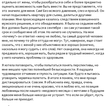
отдельно от жены, чтобы разобраться в себе и более предметно
оценить возможность нам быть вместе. Вы не представляете, что
это значило для меня. Сам! Без всякого давления, слез и просьб. Он
начал подыскивать квартиру для съема, делиться другими
планами. Мне происходящее казалось следствием взвешенного
мужского решения, и это обнадеживало. Я была на седьмом небе.
Все должно было решиться в сентябре – он сам установил такой
срок и сообщил мне об этом. Но ничего не случилось. На мое
«почему?» он ответил «жену не люблю, ты самый дорогой человек
мне, но почему-то уйти оттуда не могу». Тут, наверное, еще стоит
сказать, что с женой у них объективно все хорошо (конечно,
насколько я могу судить с его слов). Нет скандалов, она никогда не
предавала его, хорошая мать, была рядом в трудный момент, когда
у него начались проблемы со здоровьем.
Я хотела поговорить, чтобы попытаться понять перспективы, но
мне мешало чувство полнейшей безысходности. Я ощущала
чудовищное отчаяние и глупость ситуации. Как будто я пытаюсь
уговорить червячка полететь. В итоге я поняла, что мне проще
дистанцироваться. Совсем. Я объяснила ему, правда, очень
эмоционально и не очень красиво, что я люблю его, но позиция
любовницы после нашего «медового месяца» с мечтами о будущем
вдвоем меня больше никогда не устроит. Что если он уйдет, пусть
больше не приходит.