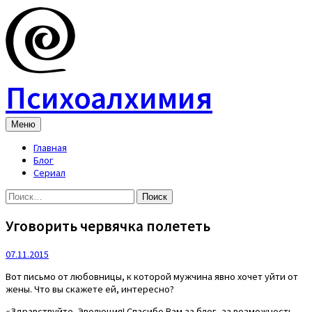
Skip
to
content
Психоалхимия
Меню
Главная
Блог
Сериал
Найти:
Уговорить червячка полететь
07.11.2015
Вот письмо от любовницы, к которой мужчина явно хочет уйти от
жены. Что вы скажете ей, интересно?
«Здравствуйте, Эволюция! Спасибо Вам за блог, за возможность