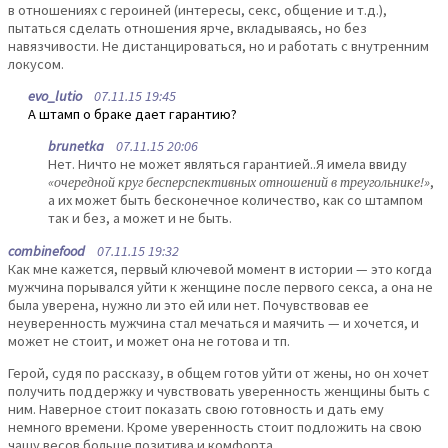
в отношениях с героиней (интересы, секс, общение и т.д.),
пытаться сделать отношения ярче, вкладываясь, но без
навязчивости. Не дистанцироваться, но и работать с внутренним
локусом.
evo_lutio
07.11.15 19:45
А штамп о браке дает гарантию?
brunetka
07.11.15 20:06
Нет. Ничто не может являться гарантией..Я имела ввиду
«очередной круг бесперспективных отношений в треугольнике!»
,
а их может быть бесконечное количество, как со штампом
так и без, а может и не быть.
combinefood
07.11.15 19:32
Как мне кажется, первый ключевой момент в истории — это когда
мужчина порывался уйти к женщине после первого секса, а она не
была уверена, нужно ли это ей или нет. Почувствовав ее
неуверенность мужчина стал мечаться и маячить — и хочется, и
может не стоит, и может она не готова и тп.
Герой, судя по рассказу, в общем готов уйти от жены, но он хочет
получить поддержку и чувствовать уверенность женщины быть с
ним. Наверное стоит показать свою готовность и дать ему
немного времени. Кроме уверенность стоит подложить на свою
чашу весов больше позитива и комфорта.