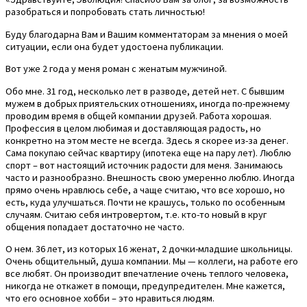
разобраться и попробовать стать личностью!
Буду благодарна Вам и Вашим комментаторам за мнения о моей
ситуации, если она будет удостоена публикации.
Вот уже 2 года у меня роман с женатым мужчиной.
Обо мне. 31 год, несколько лет в разводе, детей нет. С бывшим
мужем в добрых приятельских отношениях, иногда по-прежнему
проводим время в общей компании друзей. Работа хорошая.
Профессия в целом любимая и доставляющая радость, но
конкретно на этом месте не всегда. Здесь я скорее из-за денег.
Сама покупаю сейчас квартиру (ипотека еще на пару лет). Люблю
спорт – вот настоящий источник радости для меня. Занимаюсь
часто и разнообразно. Внешность свою умеренно люблю. Иногда
прямо очень нравлюсь себе, а чаще считаю, что все хорошо, но
есть, куда улучшаться. Почти не крашусь, только по особенным
случаям. Считаю себя интровертом, т.е. кто-то новый в круг
общения попадает достаточно не часто.
О нем. 36 лет, из которых 16 женат, 2 дочки-младшие школьницы.
Очень общительный, душа компании. Мы — коллеги, на работе его
все любят. Он производит впечатление очень теплого человека,
никогда не откажет в помощи, предупредителен. Мне кажется,
что его основное хобби – это нравиться людям.