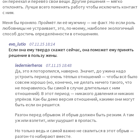
он переехал и перевёз свои вещи. Другие решения — мягко
отклонять. Лучше всего поменять работу чтобы исключить контакт
с ним.
Меня бы проняло. Проймёт ли её мужчину — не факт. Но если роль
любовницы не устраивает, это, по-моему, наиболее экологичный
способ достичь определённости в отношениях.
evo_lutio
07.11.15 18:14
Если она ему твердо скажет сейчас, она поможет ему принять
решение в пользу жены.
ledernierheros
07.11.15 18:48
Да, это я поторопился, наверно. Значит, до ужина надо
устроить период очень тёплых отношений — чтобы всё было
совсем хорошо (но, конечно, не делать ничего такого, что
не понравилось бы самой в случае длительных с ним
отношений). В этот период — никакого давления и никаких
упрёков. Как-бы демо версия отношений, какими они могут
быть если он решится.
Разгон перед обрывом. И обрыв должен быть резким. А там
уж или взлетит, или ушуршит в пропасть.
Но только ведь и самой важно не свалиться в этот обрыв —
разгон-то набирают вместе.