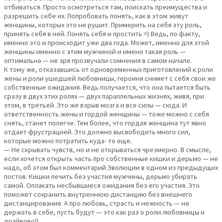
отбиваться. Просто осмотреться там, поискать преимущества и
разрешить себе их. Попробовать понять, как в этом живут
женщины, которых это не рушит. Примерить на себя эту роль,
принять себя в ней. Понять себя и простить =) Ведь, по факту,
именно это и происходит уже два года. Может, именно для этой
женщины именно с этим мужчиной и имено такая роль —
оптимальна — не зря прозвучали сомнения в самом начале.
К тому же, отказавшись от одновременных приготовлений к роли
жены и роли ушедшей любовницы, героиня снимет с себя свои же
собственные ожидания. Ведь получается, что она пытается быть
сразу в двух этих ролях — двух параллельных жизнях, живя, при
этом, в третьей. Это же взрыв мозга и все силы — сюда. И
ответственность жены и гордой женщины — тоже можно с себя
снять, станет полегче. Тем более, что гордая женщина тут явно
отдает фрустрацией. Это должно высвободить много сил,
которые можно потратить куда- то еще.
— Не скрывать чувств, но и не открываться чрезмерно. В смысле,
если хочется открыть часть про собственные кишки и дерьмо — не
надо, об этом был комментарий Эволюции в одном из предыдущих
постов. Кишки лечить без участия мужчины, дерьмо убирать
самой. Оплакать несбывшиеся ожидания без его участия. Это
поможет сохранить внутреннюю дистанцию без внешнего
дистанцирования. А про любовь, страсть и нежность — не
держать в себе, пусть будут — это как раз о роли любовницы и
драйвово))