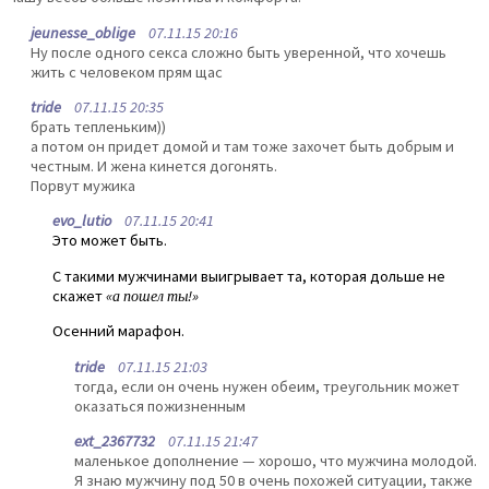
jeunesse_oblige
07.11.15 20:16
Ну после одного секса сложно быть уверенной, что хочешь
жить с человеком прям щас
tride
07.11.15 20:35
брать тепленьким))
а потом он придет домой и там тоже захочет быть добрым и
честным. И жена кинется догонять.
Порвут мужика
evo_lutio
07.11.15 20:41
Это может быть.
С такими мужчинами выигрывает та, которая дольше не
скажет
«а пошел ты!»
Осенний марафон.
tride
07.11.15 21:03
тогда, если он очень нужен обеим, треугольник может
оказаться пожизненным
ext_2367732
07.11.15 21:47
маленькое дополнение — хорошо, что мужчина молодой.
Я знаю мужчину под 50 в очень похожей ситуации, также