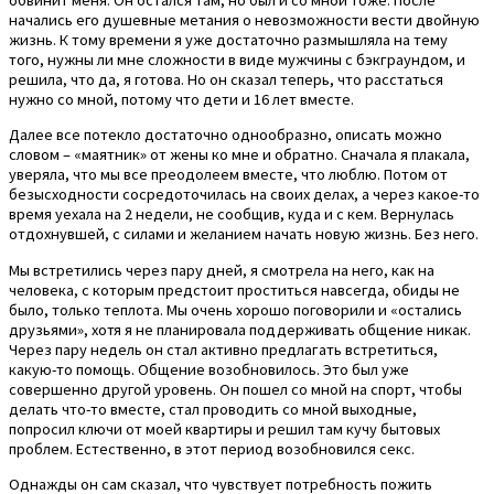
начались его душевные метания о невозможности вести двойную
жизнь. К тому времени я уже достаточно размышляла на тему
того, нужны ли мне сложности в виде мужчины с бэкграундом, и
решила, что да, я готова. Но он сказал теперь, что расстаться
нужно со мной, потому что дети и 16 лет вместе.
Далее все потекло достаточно однообразно, описать можно
словом – «маятник» от жены ко мне и обратно. Сначала я плакала,
уверяла, что мы все преодолеем вместе, что люблю. Потом от
безысходности сосредоточилась на своих делах, а через какое-то
время уехала на 2 недели, не сообщив, куда и с кем. Вернулась
отдохнувшей, с силами и желанием начать новую жизнь. Без него.
Мы встретились через пару дней, я смотрела на него, как на
человека, с которым предстоит проститься навсегда, обиды не
было, только теплота. Мы очень хорошо поговорили и «остались
друзьями», хотя я не планировала поддерживать общение никак.
Через пару недель он стал активно предлагать встретиться,
какую-то помощь. Общение возобновилось. Это был уже
совершенно другой уровень. Он пошел со мной на спорт, чтобы
делать что-то вместе, стал проводить со мной выходные,
попросил ключи от моей квартиры и решил там кучу бытовых
проблем. Естественно, в этот период возобновился секс.
Однажды он сам сказал, что чувствует потребность пожить