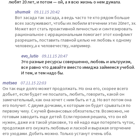
любят 20 лет, и потом — ой, а я всю жизнь о нем думала.
shumak
09.11.15 20:42
Вот засада так засада, а ведь часто те кто рядом больше
всех заслуживают, чтобы их любили втечении этих 20лет, эх.
Может вот стать проактивной личностью и синтезировать
рациональное с иррациональным помогает этот конфликт
разрешить, поставить главной целью не любовь к одному
человеку,а к человечеству, например.
evo_lutio
09.11.15 20:47
Это разные ресурсы совершенно, любовь и альтруизм,
все равно что давайте вместо имиджа займемся учебой.
И тем, и тем надо бы.
matsea
07.11.15 22:03
Он так еще долго может продолжать. Но она его, скорее всего
добьет, если будет не посылать, любить, говорить, какой он
замечательный, как она хочет с ним быть и т.д. Но вот потом она
его получит. С двумя дочками, к которым он будет срываться по
первому чиху. С кучей финансовых обязательств. Возможно, не
готовым заводить еще детей. Если героиня решила, что он ей
нужен, даже и в такой упаковке, то ей надо еще потерпеть чуток,
продолжая его окужать любовью и лаской и выражая огорчение
его уходами. Добить можно. Только устанут очень оба.