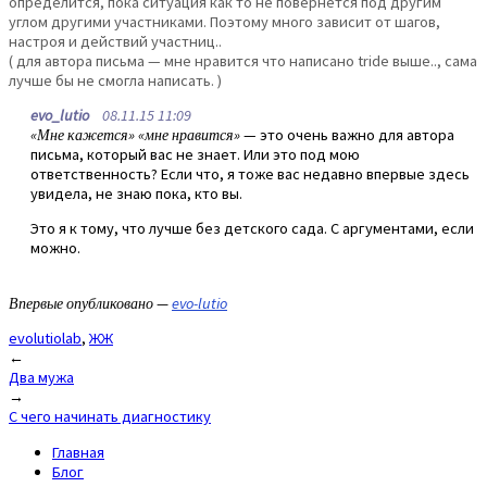
определится, пока ситуация как то не повернется под другим
углом другими участниками. Поэтому много зависит от шагов,
настроя и действий участниц..
( для автора письма — мне нравится что написано tride выше.., сама
лучше бы не смогла написать. )
evo_lutio
08.11.15 11:09
«Мне кажется» «мне нравится»
— это очень важно для автора
письма, который вас не знает. Или это под мою
ответственность? Если что, я тоже вас недавно впервые здесь
увидела, не знаю пока, кто вы.
Это я к тому, что лучше без детского сада. С аргументами, если
можно.
Впервые опубликовано —
evo-lutio
evolutiolab
,
ЖЖ
Post
←
Два мужа
navigation
→
С чего начинать диагностику
Главная
Блог