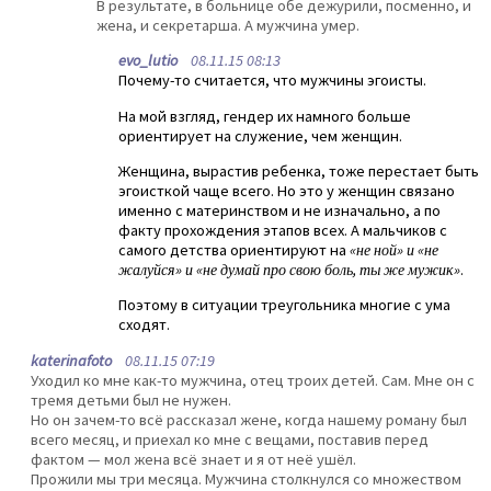
В результате, в больнице обе дежурили, посменно, и
жена, и секретарша. А мужчина умер.
evo_lutio
08.11.15 08:13
Почему-то считается, что мужчины эгоисты.
На мой взгляд, гендер их намного больше
ориентирует на служение, чем женщин.
Женщина, вырастив ребенка, тоже перестает быть
эгоисткой чаще всего. Но это у женщин связано
именно с материнством и не изначально, а по
факту прохождения этапов всех. А мальчиков с
самого детства ориентируют на
«не ной» и «не
жалуйся» и «не думай про свою боль, ты же мужик»
.
Поэтому в ситуации треугольника многие с ума
сходят.
katerinafoto
08.11.15 07:19
Уходил ко мне как-то мужчина, отец троих детей. Сам. Мне он с
тремя детьми был не нужен.
Но он зачем-то всё рассказал жене, когда нашему роману был
всего месяц, и приехал ко мне с вещами, поставив перед
фактом — мол жена всё знает и я от неё ушёл.
Прожили мы три месяца. Мужчина столкнулся со множеством