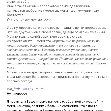
включая себя.
Иначе такая жизнь на пороховой бочке для мужчины
получается: любовница мечется, жена ищет мужчину, сам
болтается.
Укатают сивку крутые горки))
И вот уговорить кого-то не врать — задача почти нерешаемая.
Это же другой, и он в своём праве, да ещё опытом наученный.
Можно только самой верить/не верить в слова.
Из своего опыта — меня это
«верить» сильно раскачивало, по
моему доверию било смертельно — и в истории с мужем, и с
любовником женатым. Поэтому пыталась уговорить, и даже
ультиматумы были- как единственное условие быть вместе. С
моими мужчинами — не работало. Пришлось уважать их решения и
заниматься своими реакциями на их «люблютрамвайкуплю! Только
ты!»
Может, он и не врет — просто внутри него страх, качели и
желание везде быть хорошим и принятым. Вот и звучит это как
прогноз погоды.
evo_lutio
08.11.15 06:26
Ну и поворот(
Я прочитала Ваше письмо на почту (с обратной ситуацией), у
меня, конечно, возникли большие сомнения, что в посте —
письмо от любовницы Вашего мужа (все треугольники очень