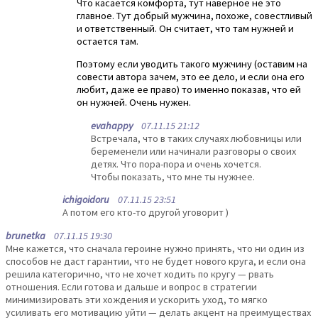
Что касается комфорта, тут наверное не это
главное. Тут добрый мужчина, похоже, совестливый
и ответственный. Он считает, что там нужней и
остается там.
Поэтому если уводить такого мужчину (оставим на
совести автора зачем, это ее дело, и если она его
любит, даже ее право) то именно показав, что ей
он нужней. Очень нужен.
evahappy
07.11.15 21:12
Встречала, что в таких случаях любовницы или
беременели или начинали разговоры о своих
детях. Что пора-пора и очень хочется.
Чтобы показать, что мне ты нужнее.
ichigoidoru
07.11.15 23:51
А потом его кто-то другой уговорит )
brunetka
07.11.15 19:30
Мне кажется, что сначала героине нужно принять, что ни один из
способов не даст гарантии, что не будет нового круга, и если она
решила категорично, что не хочет ходить по кругу — рвать
отношения. Если готова и дальше и вопрос в стратегии
минимизировать эти хождения и ускорить уход, то мягко
усиливать его мотивацию уйти — делать акцент на преимуществах