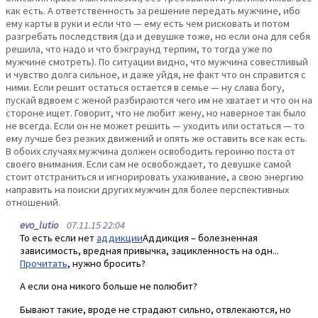
как есть. А ответственность за решение передать мужчине, ибо
ему карты в руки и если что — ему есть чем рисковать и потом
разгребать последствия (да и девушке тоже, но если она для себя
решила, что надо и что бэкграунд терпим, то тогда уже по
мужчине смотреть). По ситуации видно, что мужчина совестливый
и чувство долга сильное, и даже уйдя, не факт что он справится с
ними. Если решит остаться остается в семье — ну слава богу,
пускай вдвоем с женой разбираются чего им не хватает и что он на
стороне ищет. Говорит, что не любит жену, но наверное так было
не всегда. Если он не может решить — уходить или остаться — то
ему лучше без резких движений и опять же оставить все как есть.
В обоих случаях мужчина должен освободить героиню поста от
своего внимания. Если сам не освобождает, то девушке самой
стоит отстраниться и игнорировать ухаживание, а свою энергию
направить на поиски других мужчин для более перспективных
отношений.
evo_lutio
07.11.15 22:04
То есть если нет
аддикции
Аддикция – болезненная
зависимость, вредная привычка, зацикленность на одн...
Прочитать
, нужно бросить?
А если она никого больше не полюбит?
Бывают такие, вроде не страдают сильно, отвлекаются, но