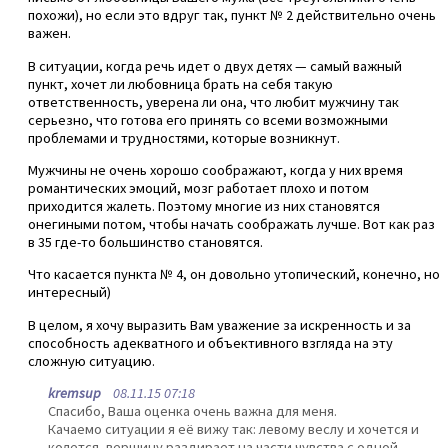
похожи), но если это вдруг так, пункт № 2 действительно очень
важен.
В ситуации, когда речь идет о двух детях — самый важный
пункт, хочет ли любовница брать на себя такую
ответственность, уверена ли она, что любит мужчину так
серьезно, что готова его принять со всеми возможными
проблемами и трудностями, которые возникнут.
Мужчины не очень хорошо соображают, когда у них время
романтических эмоций, мозг работает плохо и потом
приходится жалеть. Поэтому многие из них становятся
онегиными потом, чтобы начать соображать лучше. Вот как раз
в 35 где-то большинство становятся.
Что касается пункта № 4, он довольно утопический, конечно, но
интересный)
В целом, я хочу выразить Вам уважение за искренность и за
способность адекватного и объективного взгляда на эту
сложную ситуацию.
kremsup
08.11.15 07:18
Спасибо, Ваша оценка очень важна для меня.
Качаемо ситуации я её вижу так: левому веслу и хочется и
колется, вершину раздирает на части чувства с одной