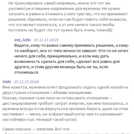
Не транслировать самой напрямую, иначе это тот же
ультиматум и лишнее напряжение для мужчины. Не нужно
загонять в рамки и отнимать у него чувство, что он принимает
решение. Идеально, если он сам будет ловить себя на мысли,
что это может кончиться, а от нее ничего такого якобы
поступать не будет. Но тут нужно быть очень тонкой))
evo_lutio
07.11.15 20:25
Видите, кому-то важно самому принимать решение, а кому-
то наоборот, все от типа личности зависит. Кто-то не хочет
ничего для себя, принципиально, и если ему дать
возможность сделать для себя, сделает все равно для
другого, и этим другим можешь быть не ты, если
откажешься.
tride
07.11.15 20:04
Мне кажется, мужчина хочет продолжать сидеть одной жопой на
двух стульях отношения с обеими женщинами.
Похоже, героиня тоже пока не готова рвать отношения —
дистанцирование требует затрат энергии, как мне показалось, а
мужчина всегда готов вернуться в прежние берега, даже на этом
настаивает — мягко, но асфальтовый каток чем-то напоминает
настойчивостью. Нежный такой каток)
Самое опасное — иллюзии. Вот это: