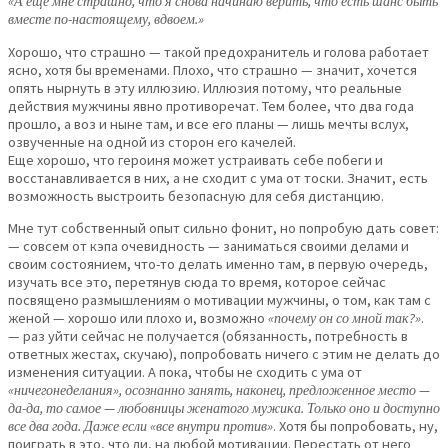
«А еще мне страшно, что я снова начинаю верить, что есть шанс быть
вместе по-настоящему, вдвоем.»
Хорошо, что страшно — такой предохранитель и голова работает
ясно, хотя бы временами. Плохо, что страшно — значит, хочется
опять нырнуть в эту иллюзию. Иллюзия потому, что реальные
действия мужчины явно противоречат. Тем более, что два года
прошло, а воз и ныне там, и все его планы — лишь мечты вслух,
озвученные на одной из сторон его качелей.
Еще хорошо, что героиня может устраивать себе побеги и
восстанавливается в них, а не сходит с ума от тоски. Значит, есть
возможность выстроить безопасную для себя дистанцию.
Мне тут собственный опыт сильно фонит, но попробую дать совет:
— совсем от кэпа очевидность — заниматься своими делами и
своим состоянием, что-то делать именно там, в первую очередь,
изучать все это, перетянув сюда то время, которое сейчас
посвящено размышлениям о мотивации мужчины, о том, как там с
женой — хорошо или плохо и, возможно
«почему он со мной так?»
.
— раз уйти сейчас не получается (обязанность, потребность в
ответных жестах, скучаю), попробовать ничего с этим не делать до
изменения ситуации. А пока, чтобы не сходить с ума от
«ничегонеделания», осознанно занять, наконец, предложенное место —
да-да, то самое — любовницы женатого мужика. Только оно и доступно
все два года. Даже если «все внутри против»
. Хотя бы попробовать, ну,
поиграть в это, что ли, на любой мотивации. Перестать от него