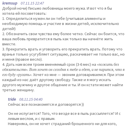
kremsup
07.11.15 22:47
Доброй ночи) Письмо любовницы моего мужа. И вот что я бы
хотела ей посоветовать:
1. Определиться нужен ли он тебе (учитывая алименты и
необходимую помощь и участие в жизни детей, исключительно
детей!)
2. Обозначить свои чувства ему более четко. Сейчас он боится, что
ваша любовь превратится в пыль как только вы начнёте жить
вместе.
3. Прекратить врать и уговорить его прекратить врать. Потому что
вранье только усугубляет ситуацию, раскачивает не только вас, но
и меня (правое весло).
4. Дать нам всем троим вменяемый срок (3-6 мес) на
«пожить без
обязательств». Вот хочет он сегодня к тебе и едет, и не парится, что я
его буду «ругать»
. Хочет ко мне — звоним договариваемся. При этом
каждый из нас даёт другому свободу. Также и я могу искать
другого мужчину и другое общение и ты. И он кстати может найти
третью женщину.
tride
08.11.15 04:40
Сейчас все познакомятся и договорятся ))
Он не испугается? Того, что везде все в пыль рассыплется? И с
левым веслом, и с правым.
Наверняка, он не хочет страданий брошенного ни для кого,