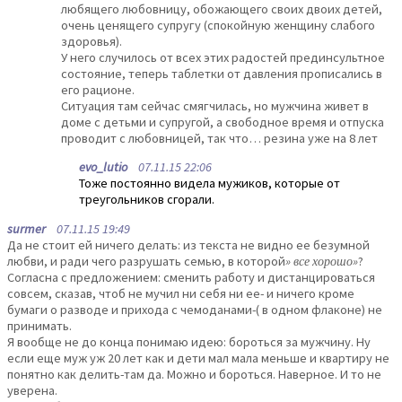
любящего любовницу, обожающего своих двоих детей,
очень ценящего супругу (спокойную женщину слабого
здоровья).
У него случилось от всех этих радостей прединсультное
состояние, теперь таблетки от давления прописались в
его рационе.
Ситуация там сейчас смягчилась, но мужчина живет в
доме с детьми и супругой, а свободное время и отпуска
проводит с любовницей, так что… резина уже на 8 лет
evo_lutio
07.11.15 22:06
Тоже постоянно видела мужиков, которые от
треугольников сгорали.
surmer
07.11.15 19:49
Да не стоит ей ничего делать: из текста не видно ее безумной
любви, и ради чего разрушать семью, в которой
» все хорошо»
?
Согласна с предложением: сменить работу и дистанцироваться
совсем, сказав, чтоб не мучил ни себя ни ее- и ничего кроме
бумаги о разводе и прихода с чемоданами-( в одном флаконе) не
принимать.
Я вообще не до конца понимаю идею: бороться за мужчину. Ну
если еще муж уж 20 лет как и дети мал мала меньше и квартиру не
понятно как делить-там да. Можно и бороться. Наверное. И то не
уверена.