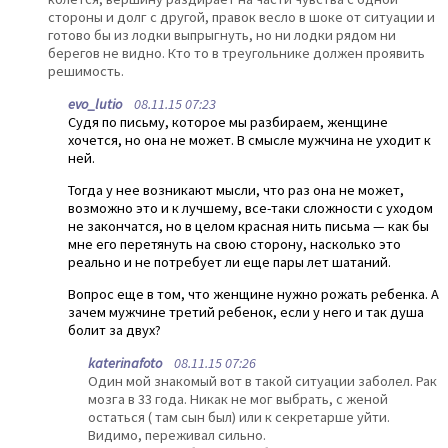
стороны и долг с другой, правок весло в шоке от ситуации и
готово бы из лодки выпрыгнуть, но ни лодки рядом ни
берегов не видно. Кто то в треугольнике должен проявить
решимость.
evo_lutio
08.11.15 07:23
Судя по письму, которое мы разбираем, женщине
хочется, но она не может. В смысле мужчина не уходит к
ней.
Тогда у нее возникают мысли, что раз она не может,
возможно это и к лучшему, все-таки сложности с уходом
не закончатся, но в целом красная нить письма — как бы
мне его перетянуть на свою сторону, насколько это
реально и не потребует ли еще пары лет шатаний.
Вопрос еще в том, что женщине нужно рожать ребенка. А
зачем мужчине третий ребенок, если у него и так душа
болит за двух?
katerinafoto
08.11.15 07:26
Один мой знакомый вот в такой ситуации заболел. Рак
мозга в 33 года. Никак не мог выбрать, с женой
остаться ( там сын был) или к секретарше уйти.
Видимо, переживал сильно.