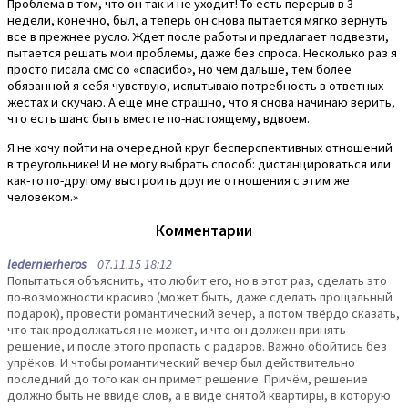
Проблема в том, что он так и не уходит! То есть перерыв в 3
недели, конечно, был, а теперь он снова пытается мягко вернуть
все в прежнее русло. Ждет после работы и предлагает подвезти,
пытается решать мои проблемы, даже без спроса. Несколько раз я
просто писала смс со «спасибо», но чем дальше, тем более
обязанной я себя чувствую, испытываю потребность в ответных
жестах и скучаю. А еще мне страшно, что я снова начинаю верить,
что есть шанс быть вместе по-настоящему, вдвоем.
Я не хочу пойти на очередной круг бесперспективных отношений
в треугольнике! И не могу выбрать способ: дистанцироваться или
как-то по-другому выстроить другие отношения с этим же
человеком.»
Комментарии
ledernierheros
07.11.15 18:12
Попытаться объяснить, что любит его, но в этот раз, сделать это
по-возможности красиво (может быть, даже сделать прощальный
подарок), провести романтический вечер, а потом твёрдо сказать,
что так продолжаться не может, и что он должен принять
решение, и после этого пропасть с радаров. Важно обойтись без
упрёков. И чтобы романтический вечер был действительно
последний до того как он примет решение. Причём, решение
должно быть не ввиде слов, а в виде снятой квартиры, в которую