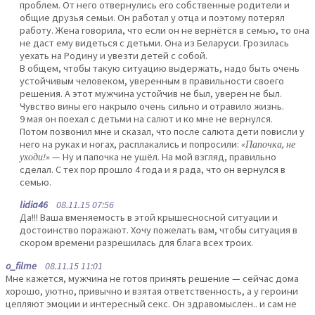
проблем. От него отвернулись его собственные родители и
общие друзья семьи. Он работал у отца и поэтому потерял
работу. Жена говорила, что если он не вернётся в семью, то она
не даст ему видеться с детьми. Она из Беларуси. Грозилась
уехать на Родину и увезти детей с собой.
В общем, чтобы такую ситуацию выдержать, надо быть очень
устойчивым человеком, уверенным в правильности своего
решения. А этот мужчина устойчив не был, уверен не был.
Чувство вины его накрыло очень сильно и отравило жизнь.
9 мая он поехал с детьми на салют и ко мне не вернулся.
Потом позвонил мне и сказал, что после салюта дети повисли у
него на руках и ногах, расплакались и попросили:
«Папочка, не
уходи!»
— Ну и папочка не ушёл. На мой взгляд, правильно
сделал. С тех пор прошло 4 года и я рада, что он вернулся в
семью.
lidia46
08.11.15 07:56
Да!!! Ваша вменяемость в этой крышесносной ситуации и
достоинство поражают. Хочу пожелать вам, чтобы ситуация в
скором времени разрешилась для блага всех троих.
o_filme
08.11.15 11:01
Мне кажется, мужчина не готов принять решение — сейчас дома
хорошо, уютно, привычно и взятая ответственность, а у героини
цепляют эмоции и интересный секс. Он здравомыслен.. и сам не