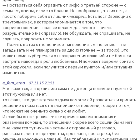
— Постараться себя оградить от инфо о третьей стороне — о
семье мужчины, если это больно. Не воображать, что их нет, а
просто поберечь себя от лишних
«встреч»
. Есть пост Эволюции о
треугольниках, в котором упоминается о том, что
соприкосновение с правым веслом для левого — очень
разрушительно (как правило). Не обсуждать, не спрашивать, не
слушать, попросить не упоминать.
— Пожить в этих отношениях от мгновения к мгновению — не
загадывать и не планировать за двоих (точнее — за троих). Это
может помочь уберечься от возвращения иллюзий и не бояться
застрять навсегда в роли любовницы. И поможет вовремя сойти с
этой карусели, если получится с первым пунктом и/или ситуация
изменится.
e_fem_erna
07.11.15 21:51
Мне кажется, автор письма сама не до конца понимает нужен ей
этот мужчина или нет.
тот факт, что две недели отдыха помогли ей развеяться и принять
решение отказаться от дальнейших отношений, говорит о том,
что может не очень-то сильно она любит.
И если бы он не цеплял ее все время знаками внимания и
оказанием помощи, то отношения скорее всего сошли бы на нет.
Мне кажется тут нужен честны и откровенный разговор,
рассказать честно про чувства, про планы, про страхи, без
описания красочных иллюзий, без требований и ультиматимов. Все