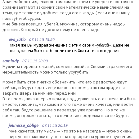
А зачем бороться, если он там сам ни в чем не уверен и постоянно
сравнивает? Вот закончит свои математические вычисления на
тему, где теплее и удобнее- тогда его выводы ( если они в нашу
пользу)- и обсудим.
Мне близка позиция: убегай. Мужчина, которому очень надо,-
догонит. Который не догонит-ему не очень надо.
evo_lutio
07.11.15 19:50
Какая же Вы мудрая женщина с этим своим
«убегай»
. Даже не
знаю, зачем Вы этот блог читаете. Хватит и этого девиза.
samlady
07.11.15 20:00
Мужчина нерешительный, сомневающийся. Своими страхами его
нерешительность можно только усугубить.
Может быть стоит четко обозначить, что его с радостью ждут
сейчас, и будут ждать еще какое-то время, а потом придется
закрыть дверь за ним или перед ним.
В то время, пока дверь открыта, поддерживать его в желании быть
вместе, говорить, что самой этого тоже очень хочется, или вести
себя так, будто решение о переезде уже принято. Но в то же
время, он должен знать, что вечно так продолжаться не будет.
jeunesse_oblige
07.11.15 20:19
Мне кажется, эту мысль — что это не навсегда — нужно очень
виртуозно заложить у него на подкорке на уровне ощущения.