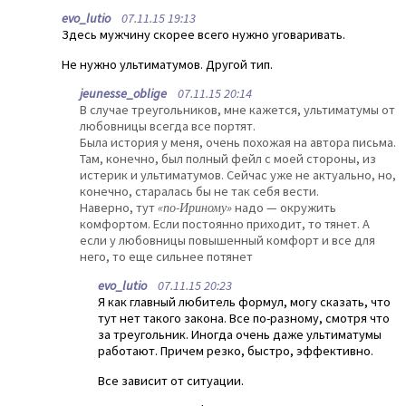
evo_lutio
07.11.15 19:13
Здесь мужчину скорее всего нужно уговаривать.
Не нужно ультиматумов. Другой тип.
jeunesse_oblige
07.11.15 20:14
В случае треугольников, мне кажется, ультиматумы от
любовницы всегда все портят.
Была история у меня, очень похожая на автора письма.
Там, конечно, был полный фейл с моей стороны, из
истерик и ультиматумов. Сейчас уже не актуально, но,
конечно, старалась бы не так себя вести.
Наверно, тут
«по-Ириному»
надо — окружить
комфортом. Если постоянно приходит, то тянет. А
если у любовницы повышенный комфорт и все для
него, то еще сильнее потянет
evo_lutio
07.11.15 20:23
Я как главный любитель формул, могу сказать, что
тут нет такого закона. Все по-разному, смотря что
за треугольник. Иногда очень даже ультиматумы
работают. Причем резко, быстро, эффективно.
Все зависит от ситуации.