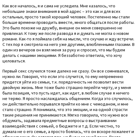
Как все началось, я и сама не уследила. Мне казалось, что
небольшие знаки внимания в мой адрес – это как и для всех
остальных, просто такой хороший человек. Постепенно мы стали
больше времени проводить вместе, много общаться после работы.
Это было похоже на дружбу, внешне он меня совершенно не
привлекал. К тому же после развода я и думать не могла о новом
романе. Как-то я поймала себя на мысли, что скучаю и жду встречи.
С тех пор я смотрела на него уже другими, влюбленными глазами. В
один из вечеров он взял меня за руку и спросил, что мы будем
делать с нашими эмоциями. Я беззаботно ответила, что хочу
целоваться.
Первый секс случился тоже далеко не сразу. Он все сомневался,
нужно ли. Говорил, что если это случится, то ему непременно
придется уйти из семьи, т.к. порядочность не позволит вести
двойную жизнь. Мне тоже было страшно перейти черту, и у меня
была позиция, что пусть идет, как идет, в любом случае я ничего
не теряю. Я просто наслаждалась общением. Когда это случилось,
он действительно порывался прийти ко мне с чемоданом, и мне
стало страшно. Я понимала, что это эмоции, и на одной страсти
такие решения не принимаются. Мягко говорила, что нужно все
обдумать, задавала предметные вопросы о выстраивании
взаимодействия с семьей, о бюджете и т.д. Если честно, то
думала не о его семье, а просто боялась, что он вскоре пожалеет и
обвинит меня. Он остался там, но был и со мной тоже. После