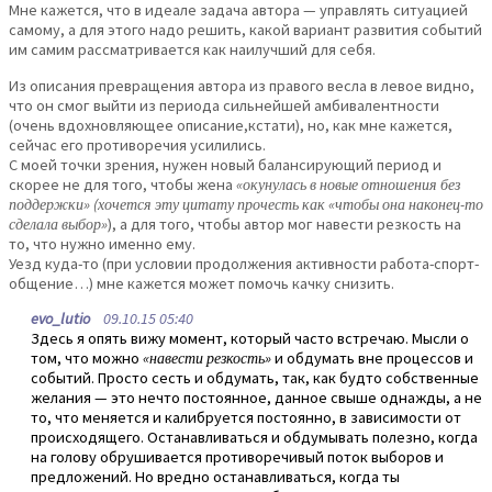
Мне кажется, что в идеале задача автора — управлять ситуацией
самому, а для этого надо решить, какой вариант развития событий
им самим рассматривается как наилучший для себя.
Из описания превращения автора из правого весла в левое видно,
что он смог выйти из периода сильнейшей амбивалентности
(очень вдохновляющее описание,кстати), но, как мне кажется,
сейчас его противоречия усилились.
С моей точки зрения, нужен новый балансирующий период и
скорее не для того, чтобы жена
«окунулась в новые отношения без
поддержки» (хочется эту цитату прочесть как «чтобы она наконец-то
сделала выбор»
), а для того, чтобы автор мог навести резкость на
то, что нужно именно ему.
Уезд куда-то (при условии продолжения активности работа-спорт-
общение…) мне кажется может помочь качку снизить.
evo_lutio
09.10.15 05:40
Здесь я опять вижу момент, который часто встречаю. Мысли о
том, что можно
«навести резкость»
и обдумать вне процессов и
событий. Просто сесть и обдумать, так, как будто собственные
желания — это нечто постоянное, данное свыше однажды, а не
то, что меняется и калибруется постоянно, в зависимости от
происходящего. Останавливаться и обдумывать полезно, когда
на голову обрушивается противоречивый поток выборов и
предложений. Но вредно останавливаться, когда ты