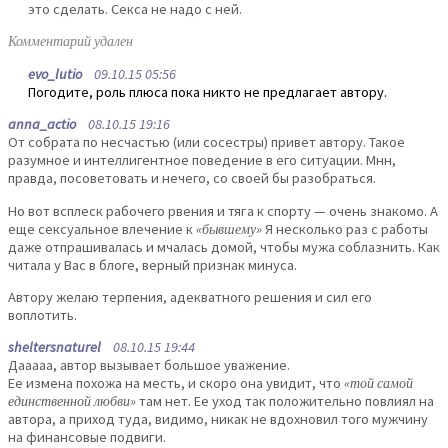
это сделать. Секса не надо с ней.
Комментарий удален
evo_lutio
09.10.15 05:56
Погодите, роль плюса пока никто не предлагает автору.
anna_actio
08.10.15 19:16
От собрата по несчастью (или сосестры) привет автору. Такое
разумное и интеллигентное поведение в его ситуации. Мнн,
правда, посоветовать и нечего, со своей бы разобраться.
Но вот всплеск рабочего рвения и тяга к спорту — очень знакомо. А
еще сексуальное влечение к
«бывшему»
Я несколько раз с работы
даже отпрашивалась и мчалась домой, чтобы мужа соблазнить. Как
читала у Вас в блоге, верный признак минуса.
Автору желаю терпения, адекватного решения и сил его
воплотить.
sheltersnaturel
08.10.15 19:44
Дааааа, автор вызывает большое уважение.
Ее измена похожа на месть, и скоро она увидит, что
«той самой
единственной любви»
там нет. Ее уход так положительно повлиял на
автора, а приход туда, видимо, никак не вдохновил того мужчину
на финансовые подвиги.