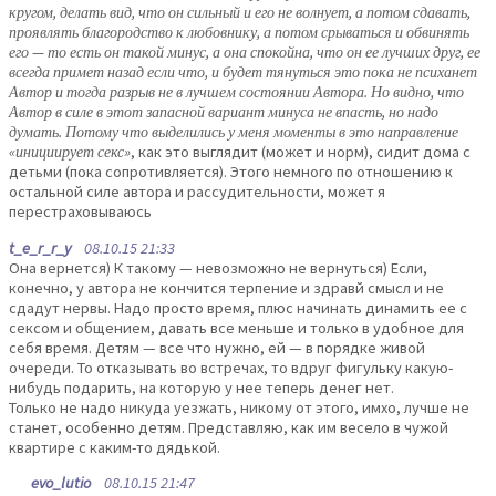
кругом, делать вид, что он сильный и его не волнует, а потом сдавать,
проявлять благородство к любовнику, а потом срываться и обвинять
его — то есть он такой минус, а она спокойна, что он ее лучших друг, ее
всегда примет назад если что, и будет тянуться это пока не психанет
Автор и тогда разрыв не в лучшем состоянии Автора. Но видно, что
Автор в силе в этот запасной вариант минуса не впасть, но надо
думать. Потому что выделились у меня моменты в это направление
«инициирует секс»
, как это выглядит (может и норм), сидит дома с
детьми (пока сопротивляется). Этого немного по отношению к
остальной силе автора и рассудительности, может я
перестраховываюсь
t_e_r_r_y
08.10.15 21:33
Она вернется) К такому — невозможно не вернуться) Если,
конечно, у автора не кончится терпение и здравй смысл и не
сдадут нервы. Надо просто время, плюс начинать динамить ее с
сексом и общением, давать все меньше и только в удобное для
себя время. Детям — все что нужно, ей — в порядке живой
очереди. То отказывать во встречах, то вдруг фигульку какую-
нибудь подарить, на которую у нее теперь денег нет.
Только не надо никуда уезжать, никому от этого, имхо, лучше не
станет, особенно детям. Представляю, как им весело в чужой
квартире с каким-то дядькой.
evo_lutio
08.10.15 21:47