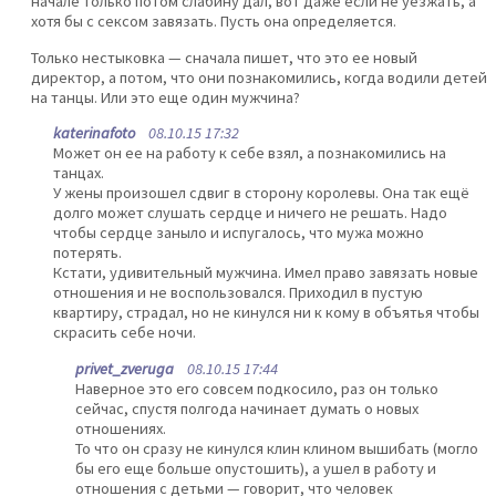
начале только потом слабину дал, вот даже если не уезжать, а
хотя бы с сексом завязать. Пусть она определяется.
Только нестыковка — сначала пишет, что это ее новый
директор, а потом, что они познакомились, когда водили детей
на танцы. Или это еще один мужчина?
katerinafoto
08.10.15 17:32
Может он ее на работу к себе взял, а познакомились на
танцах.
У жены произошел сдвиг в сторону королевы. Она так ещё
долго может слушать сердце и ничего не решать. Надо
чтобы сердце заныло и испугалось, что мужа можно
потерять.
Кстати, удивительный мужчина. Имел право завязать новые
отношения и не воспользовался. Приходил в пустую
квартиру, страдал, но не кинулся ни к кому в объятья чтобы
скрасить себе ночи.
privet_zveruga
08.10.15 17:44
Наверное это его совсем подкосило, раз он только
сейчас, спустя полгода начинает думать о новых
отношениях.
То что он сразу не кинулся клин клином вышибать (могло
бы его еще больше опустошить), а ушел в работу и
отношения с детьми — говорит, что человек