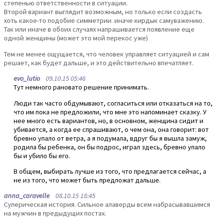
степенью ответственности в ситуации.
Второй вариант выглядит возможным, но только если создасть
хоть какое-то подобие симметрии. иначе кирдык самуважению.
Так или иначе в обоих случаях напрашивается появление еще
одной женщины (может это мой перекос уже)
Тем не менее ощущается, что человек управляет ситуацией и сам
решает, как будет дальше, и это действительно впечатляет.
evo_lutio
09.10.15 05:46
Тут немного рановато решение принимать.
Люди так часто обдумывают, согласиться или отказаться на то,
что им пока не предложили, что мне это напоминает сказку. У
нее много есть вариантов, но, в основном, женщина сидит и
убивается, а когда ее спрашивают, о чем она, она говорит: вот
бревно упало от ветра, а я подумала, вдруг бы я вышла замуж,
родила бы ребенка, он бы подрос, играл здесь, бревно упало
бы и убило бы его.
В общем, выбирать лучше из того, что предлагается сейчас, а
не из того, что может быть предложат дальше.
anna_caravelle
08.10.15 18:45
Суперическая история. Сильное алаверды всем набрасывавшимся
на мужчин в предыдущих постах.