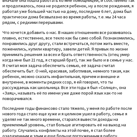
вначале она пошла работать ко мне помощницей, и собственно так
и продолжалось, пока не родился ребенок, ну а после рождения, я
работал уже большей частью на дому, последние 6 лет, дома был
практически дома безвылазно во время работы, т.е. мы 24 часа
рядом, с редкими перерывами.
Что хочется добавить о нас. В наших отношениях все развивалось
плавно, естественно, все текло как бы само собой. Познакомились,
понравились друг другу, стали встречаться, потом жить вместе,
поженились, купили квартиру, завели детей. Я привык по жизни
принимать решения за всех и брать ответственность (отец умер
когда мне был 21 год, я старший брат), так же было и в семье у нас.
Я считал моя задача обеспечить семью, её задача считал
обеспечить быт. О ней, красивая, заботливая, немного такая, как
ребенок, можно сказать инфантильная, причем и внешне и
внутренне, в моменты редких ссор, я ей говорил, что ты
рассуждаешь как школьница. Все эти годы я был «Солнце», она
«Заяц», называть её по имени уже даже порой язык как-то не
поворачивался.
Последние годы финансово стало тяжело, у меня по работе после
нового года стало еще хуже и я целиком ушел в работу, семье я
уделял не так много времени, старался вывести доходы на
приемлемый уровень, стал больше агитировать её на выход на
работу. Случались конфликты на этой почве, я стал более
озадаченным и злым и еще больше погруженным в работу.