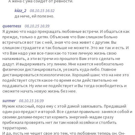
А жена с ума сойдет от ревности.
kiizz_2
08.10.15 16:32
да ниче, ей полезно.
queerness
08.10.15 16:39
Я думаю что надо прекращать любовные встречи. И общаться как
прежде, только о детях. Объяснив что Вам слишком больно
встречаться вот так с ней, зная что она живет с другим. Вы
слишком страдаете и так больше не можете. Это же так и есть. И
что Вам надо уже все-таки как-то тоже личную жизнь свою
налаживать, а эти встречи из прошлого Вам этого сделать не
дадут. И выдерживать эту линию. Мне кажется необязательно
физически дистанцироваться, уезжать куда-либо. Главное
дистанцироваться психологически. Хороший шанс что на нее это
подействует спустя какое-то время если действительно не
поддаваться. Ну или не подействует и Вы тогда освободитесь и
сможете начать новую жизнь без нее.
surmer
08.10.15 16:39
Мужик классный, пора ему с этой дамой завязывать. Предавший
один раз-предаст и второй. Все сделал правильно: занялся собой и
своими делами-перестал кормить энергией- мадам сразу
прибежала проверять нет ли там новой хозяйки и столбить
территорию.
И да, пусть не чешет свое эго тем, что любовник теперь он. Он-