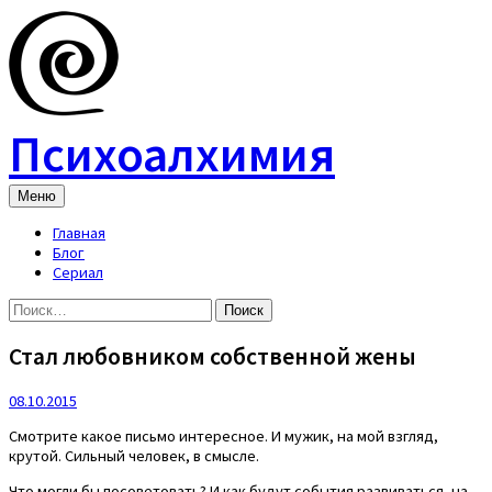
Skip
to
content
Психоалхимия
Меню
Главная
Блог
Сериал
Найти:
Стал любовником собственной жены
08.10.2015
Смотрите какое письмо интересное. И мужик, на мой взгляд,
крутой. Сильный человек, в смысле.
Что могли бы посоветовать? И как будут события развиваться, на