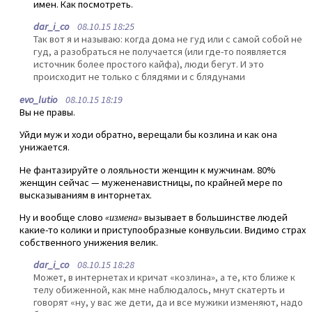
имен. Как посмотреть.
dar_i_co
08.10.15 18:25
Так вот я и называю: когда дома не гуд или с самой собой не
гуд, а разобраться не получается (или где-то появляется
источник более простого кайфа), люди бегут. И это
происходит не только с блядями и с блядунами
evo_lutio
08.10.15 18:19
Вы не правы.
Уйди муж и ходи обратно, верещали бы козлина и как она
унижается.
Не фантазируйте о лояльности женщин к мужчинам. 80%
женщин сейчас — мужененавистницы, по крайней мере по
высказываниям в инторнетах.
Ну и вообще слово
«измена»
вызывает в большинстве людей
какие-то колики и приступообразные конвульсии. Видимо страх
собственного унижения велик.
dar_i_co
08.10.15 18:28
Может, в интернетах и кричат «козлина», а те, кто ближе к
телу обиженной, как мне наблюдалось, мнут скатерть и
говорят «ну, у вас же дети, да и все мужики изменяют, надо