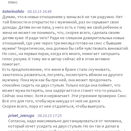
плюс.
katerinafoto
08.10.15 16:49
Думаю, что в новых отношениях у жены всё не так радужно. Нет
той близости и открытости с мужчиной, раз он скрывает свои
доходы. Детям он не папа, у него есть к тому же свой ребенок и
жена не может не понимать, что, скорее всего, сделала своим
детям хуже. И ради чего? Ради не слишком доверительных новых
отношений, где уже через три месяца готова на секс с бывшим
мужем? Теоретически, она должна бы себя чувствовать виноватой.
Но секс, на первых порах, когда его много, помогает заглушить
голос разума. К тому же и автор сейчас ей в этом активно
помогает.
Есть предположение, что жене в браке стало скучновато,
захотелось развеяться, погулять, посмотреть вблизи на другого
мужчину. Пока муж как бы при ней, она может продолжать
спокойно сидеть на двух стульях. Только когда она поймёт, что
может мужа потерять, она задёргается и станет что-то решать.
Сейчас она плюс. Хотя и нервничает. Эти утренние проверки. Секс.
Всё это для того, чтобы муж никуда от неё не делся.
Скорее всего, пора от неё отдаляться, чтобы выиграть.
privet_zveruga
08.10.15 17:25
Согласна, надо максимально дистанцироваться от человека,
который хочет усидеть на двух стульях. Но он так и делал в