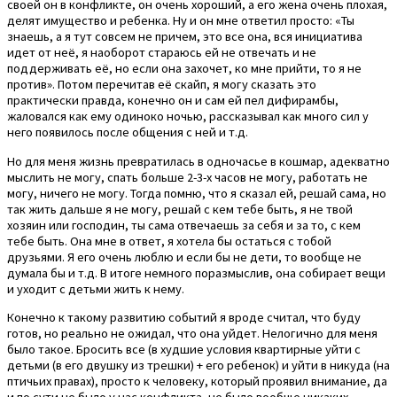
своей он в конфликте, он очень хороший, а его жена очень плохая,
делят имущество и ребенка. Ну и он мне ответил просто: «Ты
знаешь, а я тут совсем не причем, это все она, вся инициатива
идет от неё, я наоборот стараюсь ей не отвечать и не
поддерживать её, но если она захочет, ко мне прийти, то я не
против». Потом перечитав её скайп, я могу сказать это
практически правда, конечно он и сам ей пел дифирамбы,
жаловался как ему одиноко ночью, рассказывал как много сил у
него появилось после общения с ней и т.д.
Но для меня жизнь превратилась в одночасье в кошмар, адекватно
мыслить не могу, спать больше 2-3-х часов не могу, работать не
могу, ничего не могу. Тогда помню, что я сказал ей, решай сама, но
так жить дальше я не могу, решай с кем тебе быть, я не твой
хозяин или господин, ты сама отвечаешь за себя и за то, с кем
тебе быть. Она мне в ответ, я хотела бы остаться с тобой
друзьями. Я его очень люблю и если бы не дети, то вообще не
думала бы и т.д. В итоге немного поразмыслив, она собирает вещи
и уходит с детьми жить к нему.
Конечно к такому развитию событий я вроде считал, что буду
готов, но реально не ожидал, что она уйдет. Нелогично для меня
было такое. Бросить все (в худшие условия квартирные уйти с
детьми (в его двушку из трешки) + его ребенок) и уйти в никуда (на
птичьих правах), просто к человеку, который проявил внимание, да