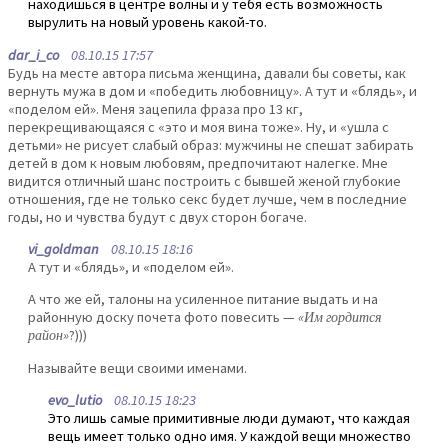
находишься в центре волны и у тебя есть возможность
вырулить на новый уровень какой-то.
dar_i_co
08.10.15 17:57
Будь на месте автора письма женщина, давали бы советы, как
вернуть мужа в дом и «победить любовницу». А тут и «блядь», и
«поделом ей». Меня зацепила фраза про 13 кг,
перекрещивающаяся с «это и моя вина тоже». Ну, и «ушла с
детьми» не рисует слабый образ: мужчины не спешат забирать
детей в дом к новым любовям, предпочитают налегке. Мне
видится отличный шанс построить с бывшей женой глубокие
отношения, где не только секс будет лучше, чем в последние
годы, но и чувства будут с двух сторон богаче.
vi_goldman
08.10.15 18:16
А тут и «блядь», и «поделом ей».
А что же ей, талоны на усиленное питание выдать и на
районную доску почета фото повесить —
«Им гордится
район»
?)))
Называйте вещи своими именами.
evo_lutio
08.10.15 18:23
Это лишь самые примитивные люди думают, что каждая
вещь имеет только одно имя. У каждой вещи множество