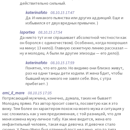
действительно сильный.
katerinafoto
08.10.15 17:47
Да. И никакого пьянства или других аддикций. Еще и
избывился от двух вредных привычек. )
laportea
08.10.15 17:54
Да никто тут и не спрашивает абсолютной честности как
он боролся с одиночеством). Особенно, когда похорошел
на минус 13 кило)). Главную сюжетную линию рассказал —
ну и молодец. А были ли другие эпизоды — его дело)).
katerinafoto
08.10.15 17:59
Понятно, что его дело. Но видимо они близко живут,
раз на одни танцы дети ходили. И жена бдит, чтобы
бывший муж никого не завёл себе. Вон, с утра
прибегает. )
ami_il_mare
08.10.15 17:35
Потрясающий мужчина, конечно, думала, таких не бывает!
Молодец прямо. Раз автор просит совета, посоветую как я это
вижу. Тем более он характером похож на моего мужа и ситуация у
нас сложилась как у них предизменная, с той разницей, что для
меня измена мужу-личное табу. Как мне видится, жена его
инфантильный человек, такая еще девочка. И девочке стало
скучно. У Лены Миро был отличный пост недавно, что-то типа