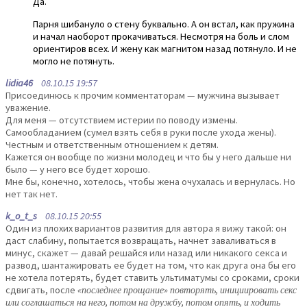
Да.
Парня шибануло о стену буквально. А он встал, как пружина
и начал наоборот прокачиваться. Несмотря на боль и слом
ориентиров всех. И жену как магнитом назад потянуло. И не
могло не потянуть.
lidia46
08.10.15 19:57
Присоединюсь к прочим комментаторам — мужчина вызывает
уважение.
Для меня — отсутствием истерии по поводу измены.
Самообладанием (сумел взять себя в руки после ухода жены).
Честным и ответственным отношением к детям.
Кажется он вообще по жизни молодец и что бы у него дальше ни
было — у него все будет хорошо.
Мне бы, конечно, хотелось, чтобы жена очухалась и вернулась. Но
нет так нет.
k_o_t_s
08.10.15 20:55
Один из плохих вариантов развития для автора я вижу такой: он
даст слабину, попытается возвращать, начнет заваливаться в
минус, скажет — давай решайся или назад или никакого секса и
развод, шантажировать ее будет на том, что как друга она бы его
не хотела потерять, будет ставить ультиматумы со сроками, сроки
сдвигать, после
«последнее прощание» повторять, инициировать секс
или соглашаться на него, потом на дружбу, потом опять, и ходить