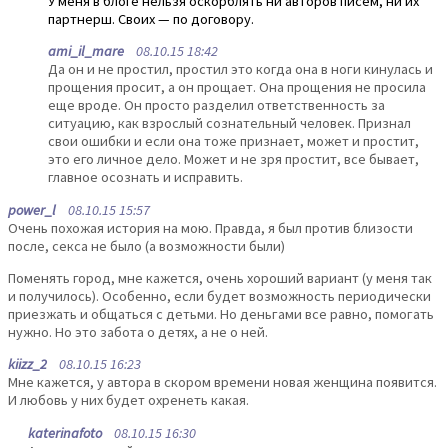
У меня в блоге нельзя оскорблять ни авторов писем, ни их
партнерш. Своих — по договору.
ami_il_mare
08.10.15 18:42
Да он и не простил, простил это когда она в ноги кинулась и
прощения просит, а он прощает. Она прощения не просила
еще вроде. Он просто разделил ответственность за
ситуацию, как взрослый сознательный человек. Признал
свои ошибки и если она тоже признает, может и простит,
это его личное дело. Может и не зря простит, все бывает,
главное осознать и исправить.
power_l
08.10.15 15:57
Очень похожая история на мою. Правда, я был против близости
после, секса не было (а возможности были)
Поменять город, мне кажется, очень хороший вариант (у меня так
и получилось). Особенно, если будет возможность периодически
приезжать и общаться с детьми. Но деньгами все равно, помогать
нужно. Но это забота о детях, а не о ней.
kiizz_2
08.10.15 16:23
Мне кажется, у автора в скором времени новая женщина появится.
И любовь у них будет охренеть какая.
katerinafoto
08.10.15 16:30