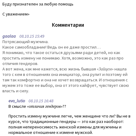
Буду признателен за любую помощь
С уважением»
Комментарии
gaalaa
08.10.15 15:49
Потрясающий мужчина.
Какое самообладание! Ведь он ее даже простил…
Я понимаю, что такое остаться друзьями ради детей, но как
простить измену не понимаю. Хотя, возможно, это как раз про
отличия гендеров.
А вот жена, как мне кажется, всю жизнь бывшая
«Зайцем»
нашла
того с кем в отношениях она инициатор, она рулит и поэтому ей
там так комфортно и она не хочет возвращаться. И отношения с
мужем это тоже ее выбор, она от этого кайфует, чувствует свою
власть и силу.
evo_lutio
08.10.15 16:48
В смысле
«отличия гендеров»
??
Простить измену мужчине легче, чем женщине что ли? Вы не в
курсе, что традиционные гендеры — это как раз наоборот:
полная непереносимость женской измены для мужчины и
нормальное отношение к измене мужской.