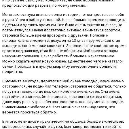
и по сути не было у нас конфликта, не было вообще никаких
предпосылок для разрыва, по моему мнению.
Меня захлестнула вначале волна истерии, потом просто взял себя
в руки. Ушел в работу с головой. Начал больше времени проводить
с детьми и уделять время им. Все было очень тяжело вначале, но
потом втянулся. Начал достаточно активно заниматься спортом.
Старался больше время проводить с друзьями. Полезли и
положительные моменты: похудел на 13 кг за пару месяцев стал
выглядеть явно моложе своих лет. Заполнил свое свободное время
просто под завязку, стал больше общаться. Избавился от пары
ненужных привычек. Начал работать больше и качественнее.
Можно сказать начал новую жизнь. Единственно чего не хватало:
семьи. Приходить в пустую квартиру вечером очень больно и
неприятно.
С момента её ухода, держался с ней очень холодно, максимально
отстранился, не поднимал телефон, старался не общаться, только
по сути и только по детям, хотя конечно очень хотел. Она очень
настойчиво звонила, беспокоилась, постоянно хотела общаться,
даже пару раз с утра забегала проверить все ли у меня в порядке.
Я максимально избегал её. Хотя можно сказать надеялся, что
вернется проситься обратно.
В итоге, не видясь и практически не общаясь больше 3-х месяцев,
мы пересеклись случайно с утра, был наверное момент какой-то