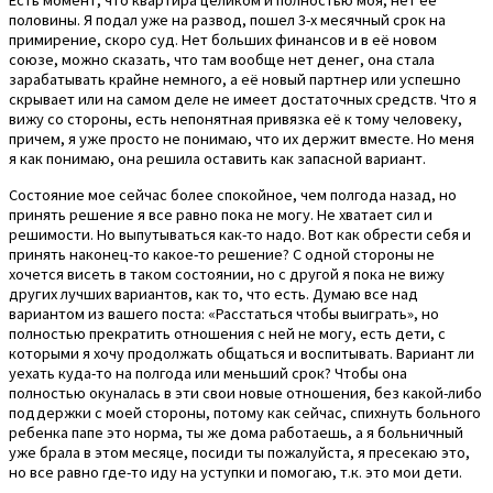
Есть момент, что квартира целиком и полностью моя, нет её
половины. Я подал уже на развод, пошел 3-х месячный срок на
примирение, скоро суд. Нет больших финансов и в её новом
союзе, можно сказать, что там вообще нет денег, она стала
зарабатывать крайне немного, а её новый партнер или успешно
скрывает или на самом деле не имеет достаточных средств. Что я
вижу со стороны, есть непонятная привязка её к тому человеку,
причем, я уже просто не понимаю, что их держит вместе. Но меня
я как понимаю, она решила оставить как запасной вариант.
Состояние мое сейчас более спокойное, чем полгода назад, но
принять решение я все равно пока не могу. Не хватает сил и
решимости. Но выпутываться как-то надо. Вот как обрести себя и
принять наконец-то какое-то решение? С одной стороны не
хочется висеть в таком состоянии, но с другой я пока не вижу
других лучших вариантов, как то, что есть. Думаю все над
вариантом из вашего поста: «Расстаться чтобы выиграть», но
полностью прекратить отношения с ней не могу, есть дети, с
которыми я хочу продолжать общаться и воспитывать. Вариант ли
уехать куда-то на полгода или меньший срок? Чтобы она
полностью окуналась в эти свои новые отношения, без какой-либо
поддержки с моей стороны, потому как сейчас, спихнуть больного
ребенка папе это норма, ты же дома работаешь, а я больничный
уже брала в этом месяце, посиди ты пожалуйста, я пресекаю это,
но все равно где-то иду на уступки и помогаю, т.к. это мои дети.