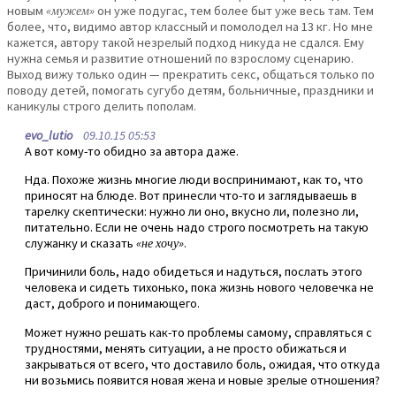
новым
«мужем»
он уже подугас, тем более быт уже весь там. Тем
более, что, видимо автор классный и помолодел на 13 кг. Но мне
кажется, автору такой незрелый подход никуда не сдался. Ему
нужна семья и развитие отношений по взрослому сценарию.
Выход вижу только один — прекратить секс, общаться только по
поводу детей, помогать сугубо детям, больничные, праздники и
каникулы строго делить пополам.
evo_lutio
09.10.15 05:53
А вот кому-то обидно за автора даже.
Нда. Похоже жизнь многие люди воспринимают, как то, что
приносят на блюде. Вот принесли что-то и заглядываешь в
тарелку скептически: нужно ли оно, вкусно ли, полезно ли,
питательно. Если не очень надо строго посмотреть на такую
служанку и сказать
«не хочу»
.
Причинили боль, надо обидеться и надуться, послать этого
человека и сидеть тихонько, пока жизнь нового человечка не
даст, доброго и понимающего.
Может нужно решать как-то проблемы самому, справляться с
трудностями, менять ситуации, а не просто обижаться и
закрываться от всего, что доставило боль, ожидая, что откуда
ни возьмись появится новая жена и новые зрелые отношения?