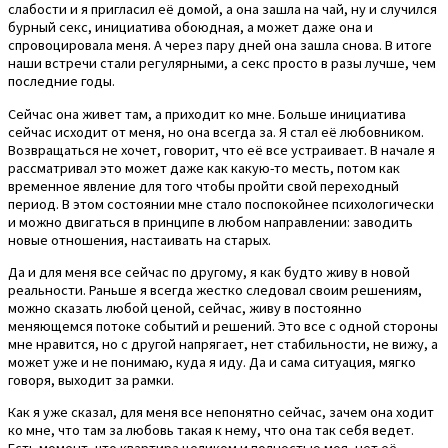
слабости и я пригласил её домой, а она зашла на чай, ну и случился
бурный секс, инициатива обоюдная, а может даже она и
спровоцировала меня. А через пару дней она зашла снова. В итоге
наши встречи стали регулярными, а секс просто в разы лучше, чем
последние годы.
Сейчас она живет там, а приходит ко мне. Больше инициатива
сейчас исходит от меня, но она всегда за. Я стал её любовником.
Возвращаться не хочет, говорит, что её все устраивает. В начале я
рассматривал это может даже как какую-то месть, потом как
временное явление для того чтобы пройти свой переходный
период. В этом состоянии мне стало поспокойнее психологически
и можно двигаться в принципе в любом направлении: заводить
новые отношения, настаивать на старых.
Да и для меня все сейчас по другому, я как будто живу в новой
реальности. Раньше я всегда жестко следовал своим решениям,
можно сказать любой ценой, сейчас, живу в постоянно
меняющемся потоке событий и решений. Это все с одной стороны
мне нравится, но с другой напрягает, нет стабильности, не вижу, а
может уже и не понимаю, куда я иду. Да и сама ситуация, мягко
говоря, выходит за рамки.
Как я уже сказал, для меня все непонятно сейчас, зачем она ходит
ко мне, что там за любовь такая к нему, что она так себя ведет.