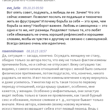
evo_lutio
09.10.15 05:50
Вот опять совет, подумать, а любишь ли ее. Зачем? Что это
сейчас изменит. Позволит послать ее подальше и тихонечко
жить во фрустрации? И почему борьба за себя — это хуже, чем
борьба за жену? Наоборот важнее. Любовь и самооценка — это
одно и то же, нет разницы. Разделяют только те, кто любят
себя обманывать не очень хорошей рефлексией и хорошими
словами, якобы их чувство к другому не связано с самооценкой.
Всегда связано очень или идентично.
rosenmimosen
08.10.15 18:57
Да, ситуация — засада, конечно. Осуждать женщину не стану,
обидно только за автора поста, что ему не только фактом измены
причинили боль, но и сейчас не отпускают. Вижу ситуацию так:
видимо, с самого начала отношений автора с женой было сильное
физическое притяжение, потом подугасло, что, конечно, никого
радовать не могло. И вот после измены влечение к мужу вернулось
и даже усилилось. У многих пар есть такая тоска по первому
периоду отношений, когда крышу срывает, особенно, мне
кажется, у женщин. Особенно у инфантильных, они зачастую
видят любовь только в таких ее проявлениях, как такой бурный
секс и обожание, полное слияние и т. д., которое бывает только
вначале. Жена автора, изменяя своему новому мужчине,
искусственно возвращает себя в этот первый период. Ведь с