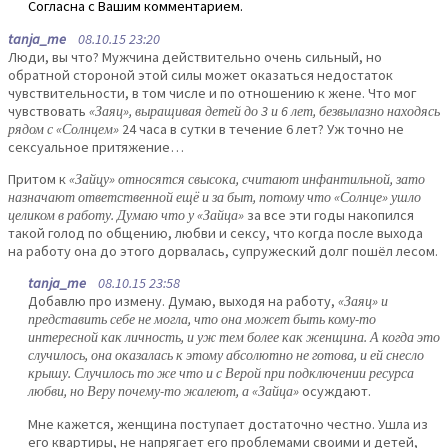
Согласна с Вашим комментарием.
tanja_me
08.10.15 23:20
Люди, вы что? Мужчина действительно очень сильный, но
обратной стороной этой силы может оказаться недостаток
чувствительности, в том числе и по отношению к жене. Что мог
чувствовать
«Заяц», выращивая детей до 3 и 6 лет, безвылазно находясь
рядом с «Солнцем»
24 часа в сутки в течение 6 лет? Уж точно не
сексуальное притяжение…
Притом к
«Зайцу» относятся свысока, считают инфантильной, зато
назначают ответственной ещё и за быт, потому что «Солнце» ушло
целиком в работу. Думаю что у «Зайца»
за все эти годы накопился
такой голод по общению, любви и сексу, что когда после выхода
на работу она до этого дорвалась, супружеский долг пошёл лесом.
tanja_me
08.10.15 23:58
Добавлю про измену. Думаю, выходя на работу,
«Заяц» и
представить себе не могла, что она может быть кому-то
интересной как личность, и уж тем более как женщина. А когда это
случилось, она оказалась к этому абсолютно не готова, и ей снесло
крышу. Случилось то же что и с Верой при подключении ресурса
любви, но Веру почему-то жалеют, а «Зайца»
осуждают.
Мне кажется, женщина поступает достаточно честно. Ушла из
его квартиры, не напрягает его проблемами своими и детей,