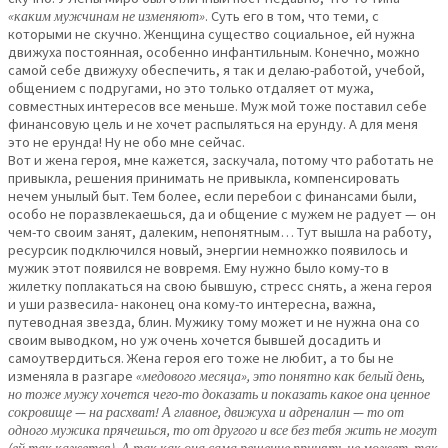
«каким мужчинам не изменяют»
. Суть его в том, что теми, с
которыми не скучно. Женщина существо социальное, ей нужна
движуха постоянная, особенно инфантильным. Конечно, можно
самой себе движуху обеспечить, я так и делаю-работой, учебой,
общением с подругами, но это только отдаляет от мужа,
совместных интересов все меньше. Муж мой тоже поставил себе
финансовую цель и не хочет распыляться на ерунду. А для меня
это не ерунда! Ну не обо мне сейчас.
Вот и жена героя, мне кажется, заскучала, потому что работать не
привыкла, решения принимать не привыкла, компенсировать
нечем унылый быт. Тем более, если перебои с финансами были,
особо не поразвлекаешься, да и общение с мужем не радует — он
чем-то своим занят, далеким, непонятным… Тут вышла на работу,
ресурсик подключился новый, энергии немножко появилось и
мужик этот появился не вовремя. Ему нужно было кому-то в
жилетку поплакаться на свою бывшую, стресс снять, а жена героя
и уши развесила- наконец она кому-то интересна, важна,
путеводная звезда, блин. Мужику тому может и не нужна она со
своим выводком, но уж очень хочется бывшей досадить и
самоутвердиться. Жена героя его тоже не любит, а то бы не
изменяла в разгаре
«медового месяца», это понятно как белый день,
но тоже мужу хочется чего-то доказать и показать какое она ценное
сокровище — на расхват! А главное, движуха и адреналин — то от
одного мужика прячешься, то от другого и все без тебя жить не могут