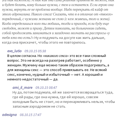
(ей так кажется). А так как она сама решение принять не может, так
и будет бегать, кому больше нужна, с тем и останется. Если герою она
нужна, вернуть ее не проблема вообще. Надо перекрыть ей кайф от
этого адреналина. Никого секса! Сказать, что я в отличие от «твоего»
порядочный, с чужими женами не сплю (с кем живешь, того и жена).
Когда определишься кого ты любишь, тогда и приходи, если буду еще
свободен, может и приму. Детям помогать, на больничном сидеть,
собой продолжать заниматься и загадочно молчать на расспросы «у
тебя кто-то есть?»
Ну и подумать на досуге как жить дальше,
когда она прискачет, чтобы этого не повторилось.
evo_lutio
09.10.15 05:38
В целом согласна. Но
«никакого секса»
это все-таки сложный
вопрос. Это не всегда на разогрев работает, особенно у
женщин. Мужчину еще можно таким образом подогревать, а
для женщины секс — это способ привязывать ее. Не всякий
секс, конечно, нудный и избыточный — нет. А хороший и
немного недостаточный — да.
ami_il_mare
09.10.15 08:47
Ну да, потом подумала, ей же захочется возвращаться туда,
где ей рады, где она нужна, где ей хорошо, совсем
холодным быть не стоит, но и перекармливать нельзя, чтобы
запасным аэродромом не стать.
adesigna
08.10.15 17:47