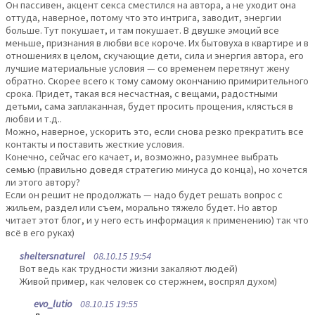
Он пассивен, акцент секса сместился на автора, а не уходит она
оттуда, наверное, потому что это интрига, заводит, энергии
больше. Тут покушает, и там покушает. В двушке эмоций все
меньше, признания в любви все короче. Их бытовуха в квартире и в
отношениях в целом, скучающие дети, сила и энергия автора, его
лучшие материальные условия — со временем перетянут жену
обратно. Скорее всего к тому самому окончанию примирительного
срока. Придет, такая вся несчастная, с вещами, радостными
детьми, сама заплаканная, будет просить прощения, клясться в
любви и т.д..
Можно, наверное, ускорить это, если снова резко прекратить все
контакты и поставить жесткие условия.
Конечно, сейчас его качает, и, возможно, разумнее выбрать
семью (правильно доведя стратегию минуса до конца), но хочется
ли этого автору?
Если он решит не продолжать — надо будет решать вопрос с
жильем, раздел или съем, морально тяжело будет. Но автор
читает этот блог, и у него есть информация к применению) так что
всё в его руках)
sheltersnaturel
08.10.15 19:54
Вот ведь как трудности жизни закаляют людей)
Живой пример, как человек со стержнем, воспрял духом)
evo_lutio
08.10.15 19:55