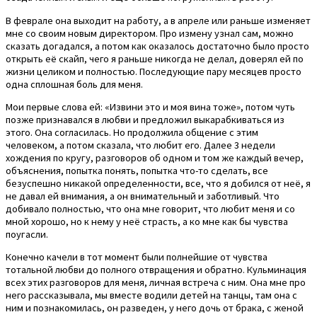
В феврале она выходит на работу, а в апреле или раньше изменяет
мне со своим новым директором. Про измену узнал сам, можно
сказать догадался, а потом как оказалось достаточно было просто
открыть её скайп, чего я раньше никогда не делал, доверял ей по
жизни целиком и полностью. Последующие пару месяцев просто
одна сплошная боль для меня.
Мои первые слова ей: «Извини это и моя вина тоже», потом чуть
позже признавался в любви и предложил выкарабкиваться из
этого. Она согласилась. Но продолжила общение с этим
человеком, а потом сказала, что любит его. Далее 3 недели
хождения по кругу, разговоров об одном и том же каждый вечер,
объяснения, попытка понять, попытка что-то сделать, все
безуспешно никакой определенности, все, что я добился от неё, я
не давал ей внимания, а он внимательный и заботливый. Что
добивало полностью, что она мне говорит, что любит меня и со
мной хорошо, но к нему у неё страсть, а ко мне как бы чувства
поугасли.
Конечно качели в тот момент были полнейшие от чувства
тотальной любви до полного отвращения и обратно. Кульминация
всех этих разговоров для меня, личная встреча с ним. Она мне про
него рассказывала, мы вместе водили детей на танцы, там она с
ним и познакомилась, он разведен, у него дочь от брака, с женой