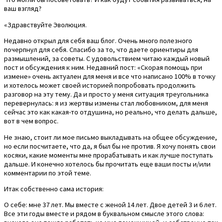
ваш взгляд?
«Здравствуйте Эволюция.
Недавно открыл для себя ваш блог. Очень много полезного
почерпнул для себя. Спасибо за то, что даете ориентиры для
размышлений, за советы. С удовольствием читаю каждый новый
пост и обсуждения к ним. Недавний пост: «Скорая помощь при
измене» очень актуален для меня и все что написано 100% в точку
и хотелось может своей историей попробовать продолжить
разговор на эту тему. Да и просто у меня ситуация треугольника
перевернулась: я из жертвы измены стал любовником, для меня
сейчас это как какая-то отдушина, но реально, что делать дальше,
вот в чем вопрос.
Не знаю, стоит ли мое письмо выкладывать на общее обсуждение,
но если посчитаете, что да, я был бы не против. Я хочу понять свои
косяки, какие моменты мне прорабатывать и как лучше поступать
дальше. И конечно хотелось бы прочитать еще ваши посты и/или
комментарии по этой теме.
Итак собственно сама история:
О себе: мне 37 лет. Мы вместе с женой 14 лет. Двое детей 3 и 6 лет.
Все эти годы вместе и рядом в буквальном смысле этого слова: