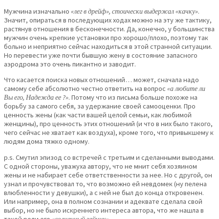
Мужчина изначально
«лег в дрейф», стоически выдержал «качку»
.
Значит, опираться в последующих ходах можно на эту же тактику,
растянув отношения в бесконечности. Да, конечно, у большинства
мужчин очень крепкие установки про хорошо/плохо, поэтому так
больно и неприятно сейчас находиться в этой странной ситуации.
Но перевести уже почти бывшую жену в состояние запасного
аэродрома это очень пикантно и заводит.
Что касается поиска новых отношений… может, сначала надо
самому себе абсолютно честно ответить на вопрос
«а любите ли
Вы его, Надежда ее ?»
. Потому что из письма больше похоже на
борьбу за самого себя, за удержание своей самооценки. Про
ценность жены (как части вашей целой семьи, как любимой
женщины), про ценность этих отношений (и что в них было такого,
чего сейчас не хватает как воздуха), кроме того, что привыкшему к
людям дома тяжко одному.
p.s. Смутил эпизод со встречей с третьим и сделанными выводами.
С одной стороны, уважуха автору, что не мнит себя хозяином
жены и не набирает себе ответственности за нее. Но с другой, он
узнал и прочувствовал то, что возможно ей невдомек (ну пелена
влюбленности у девушки), а с ней не был до конца откровенен.
Или например, она в полном сознании и адеквате сделала свой
выбор, но не было искреннего интереса автора, что же нашла в
такой роли его
«солнечный зайчик»
.