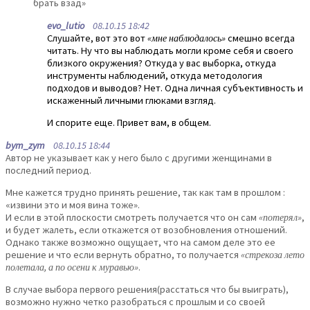
брать взад»
evo_lutio
08.10.15 18:42
Слушайте, вот это вот
«мне наблюдалось»
смешно всегда
читать. Ну что вы наблюдать могли кроме себя и своего
близкого окружения? Откуда у вас выборка, откуда
инструменты наблюдений, откуда методология
подходов и выводов? Нет. Одна личная субъективность и
искаженный личными глюками взгляд.
И спорите еще. Привет вам, в общем.
bym_zym
08.10.15 18:44
Автор не указывает как у него было с другими женщинами в
последний период.
Мне кажется трудно принять решение, так как там в прошлом :
«извини это и моя вина тоже».
И если в этой плоскости смотреть получается что он сам
«потерял»
,
и будет жалеть, если откажется от возобновления отношений.
Однако также возможно ощущает, что на самом деле это ее
решение и что если вернуть обратно, то получается
«стрекоза лето
полетала, а по осени к муравью»
.
В случае выбора первого решения(расстаться что бы выиграть),
возможно нужно четко разобраться с прошлым и со своей