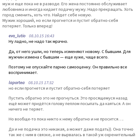
муж и еще пока не в разводе. Его жена постоянно обслуживает
любовника и иногда кидает подачку мужу. Надо прекращать. Хоть
город сменить, хоть что. Найдет себе новую.
Мужик хороший, но если прогнется и пустит обратно-себя
потеряет. Только вперед!
evo_lutio
08.10.15 16:43
Ну ладно, не надо так мрачно.
Да, от него ушли, но теперь изменяют новому. С бывшим. Для
мужчин измена с бывшим — еще хуже, чаще всего.
Поэтому не опускайте парню самооценку. Он правильно все
воспринимает.
laportea
08.10.15 17:32
но если прогнется и пустит обратно-себя потеряет
Пустить обратно это не прогнуться. Это просящемуся назад
ещё может придётся голову пеплом посыпать да каяться. А он
ничего не теряет.
Но вообще-то пока никто к нему обратно и не просится….
Да и не подачка это никакая, а может даже подать)). Она точно
так же с ним в связке, а не вырвалась в такой уж охренительный