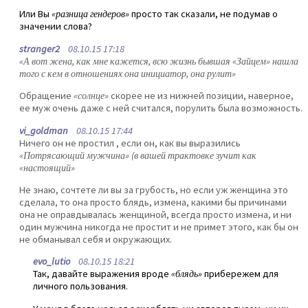
Или Вы
«разница гендеров»
просто так сказали, не подумав о
значении слова?
stranger2
08.10.15 17:18
«А вот жена, как мне кажется, всю жизнь бывшая «Зайцем» нашла
того с кем в отношениях она инициатор, она рулит»
Обращение
«солнце»
скорее не из нижней позиции, наверное,
ее муж очень даже с ней считался, порулить была возможность.
vi_goldman
08.10.15 17:44
Ничего он не простил , если он, как вы выразились
«Потрясающий мужчина» (в вашей трактовке зучит как
«настоящий»
Не знаю, сочтете ли вы за грубость, но если уж женщина это
сделала, то она просто блядь, измена, какими бы причинами
она не оправдывалась женщиной, всегда просто измена, и ни
один мужчина никогда не простит и не примет этого, как бы он
не обманывал себя и окружающих.
evo_lutio
08.10.15 18:21
Так, давайте выражения вроде
«блядь»
прибережем для
личного пользования.