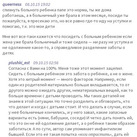
queerness
08.10.15 19:02
спихнуть больного ребенка папе это норма, ты же дома
работаешь, а я больничный уже брала в этом месяце, посиди ты
пожалуйста, я пресекаю это, но все равно где-то иду на уступки и
помогаю, т.к. это мои дети
Мне вот все-таки кажется что посидеть с больным ребенком если
жена уже брала больничный и тоже сидела — ни разу не уступка и
не одолжение какое-то, а справедливое разделение заботы о
детях.
plushki_est
09.10.15 02:56
Согласна с Вами на 100%. Меня тоже этот момент зацепил.
Сидеть с больным ребёнком это забота о ребёнке, а не о жене.
Хотя это хитрый момент — много факторов. Например, если
один из родителей материально больше вкладывается, то от
другого можно ожидать других, нематериальных вещей, как то
больше времени с детьми проводить. Мы таких деталей не
знаем в этой ситуации. Но точно разделить и обговорить, кто
что делает и когда с детьми стоит. И что делать в случае, если
у неё больничные кончились, и у него завал, какие запасные
варианты есть (няни, бабушки, соседи) И четко дать понять ей,
что это он не ей одолжение делает, а о ребёнке таким образом
заботиться. А по сути, автор сам упоминает инфантилизм
бывшей. Если это её такая попытка
«ноги отрастить»
, дать ей