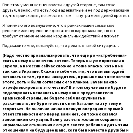
При этом у меня нет ненависти к другой стороне, там тоже
друзья, я знаю, что есть люди адекватные и не поддерживающие
то, что происходит, но вместе с тем — внутри меня дикий протест.
Я понимаю его возмущение, что в рамках нашей семьи мое
решение или нерешение достаточно кардинальное, но он
требует от меня не менее кардинальных действий и психует.
Подскажите мне, пожалуйста, что делать в такой ситуации…
(Надо честно проанализировать, что еще до «истребления»
ехать к нему вы не очень хотели. Теперь вы уже приехали в
Европу, а в России сейчас сложно и тоже опасно, хоть и не
так как в Украине. Скажите себе честно, что вам выгодней
оставаться там, где вы находитесь, и раньше вы тоже хотели
этого, хоть и были согласны с его планом. Зачем важно
отрефлексировать это честно? В этом случае вы не будете
педалировать ненависть к нему как к представителю
вражеской страны, не будете себя накручивать и
раскачивать, не будете вести с ним баталии на эту тему и
ссориться. Не он лично начал военную операцию и прямой
ответственности его перед вами нет, он тоже оказался
заложником ситуации. Если у вас есть желание сохранить
нормальные отношения с отцом своего ребенка и дать этим
отношениям на будущее шанс, хотя бы в качестве дружбы и