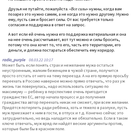
Друзья не путайте, пожалуйста.
«Все силы»
нужны, когда вам
позарез это нужно самим, а не когда это нужно другому. Нужно
ему, пусть сам и бросает силы. От вас требуется только
согласия и поддержка в ответ на запрос.
А вот если ей очень нужна его поддержка материальная и она
на нее очень рассчитывает, вот тут можно и силы бросить,
потому что она хочет то, что его, часть его территории, его
деньги, и должна постараться обеспечить ему коридор.
radio_purple
08.03.22 10:17
Может быть если понять страх и нежелание мужа остаться
неустроенным, жалким беженцем в чужой стране, получится
просто отстать от него на тему переезда. А на его прямую просьбу
переехать в Россию наверное можно прямо отвечать, что раз уж
жизнь так повернулась, надо использовать ситуацию по
максимуму — ребёнку в перспективе очень пригодится
гражданство ЕС, автор начала процесс и до получения
гражданства автор переехать никак не сможет, при всем желании.
Придётся потерпеть ради ребёнка, хоть и тяжело в разлуке, пусть
муж приезжает к ним в гости, в отпуск и т.д. Конечно сейчас это
затруднительно, но ведь наладится же обязательно. Если в таком
ключе отвечать, муж вряд-ли найдёт веские аргументы против,
которые были бы в красном поле.