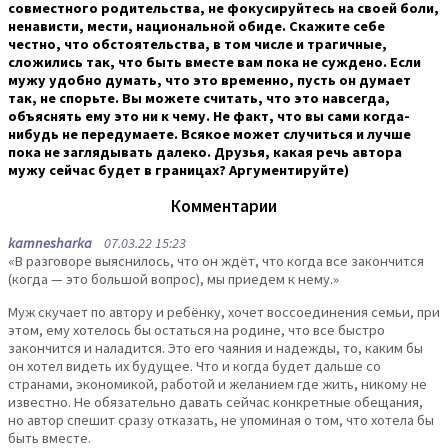
совместного родительства, не фокусируйтесь на своей боли,
ненависти, мести, национальной обиде. Скажите себе
честно, что обстоятельства, в том числе и трагичные,
сложились так, что быть вместе вам пока не суждено. Если
мужу удобно думать, что это временно, пусть он думает
так, не спорьте. Вы можете считать, что это навсегда,
объяснять ему это ни к чему. Не факт, что вы сами когда-
нибудь не передумаете. Всякое может случиться и лучше
пока не заглядывать далеко. Друзья, какая речь автора
мужу сейчас будет в границах? Аргументируйте)
Комментарии
kamnesharka
07.03.22 15:23
«В разговоре выяснилось, что он ждёт, что когда все закончится
(когда — это большой вопрос), мы приедем к нему.»
Муж скучает по автору и ребёнку, хочет воссоединения семьи, при
этом, ему хотелось бы остаться на родине, что все быстро
закончится и наладится. Это его чаяния и надежды, то, каким бы
он хотел видеть их будущее. Что и когда будет дальше со
странами, экономикой, работой и желанием где жить, никому не
известно. Не обязательно давать сейчас конкретные обещания,
но автор спешит сразу отказать, не упоминая о том, что хотела бы
быть вместе.