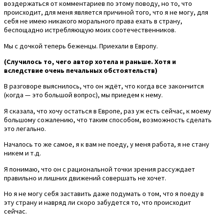
воздержаться от комментариев по этому поводу, но то, что
происходит, для меня является причиной того, что я не могу, для
себя не имею никакого морального права ехать в страну,
беспощадно истребляющую моих соотечественников.
Мы с дочкой теперь беженцы. Приехали в Европу.
(Случилось то, чего автор хотела и раньше. Хотя и
вследствие очень печальных обстоятельств)
В разговоре выяснилось, что он ждёт, что когда все закончится
(когда — это большой вопрос), мы приедем к нему.
Я сказала, что хочу остаться в Европе, раз уж есть сейчас, к моему
большому сожалению, что таким способом, возможность сделать
это легально.
Началось то же самое, я к вам не поеду, у меня работа, я не стану
никем и т.д.
Я понимаю, что он с рациональной точки зрения рассуждает
правильно и лишних движений совершать не хочет.
Но я не могу себя заставить даже подумать о том, что я поеду в
эту страну и навряд ли скоро забудется то, что происходит
сейчас.