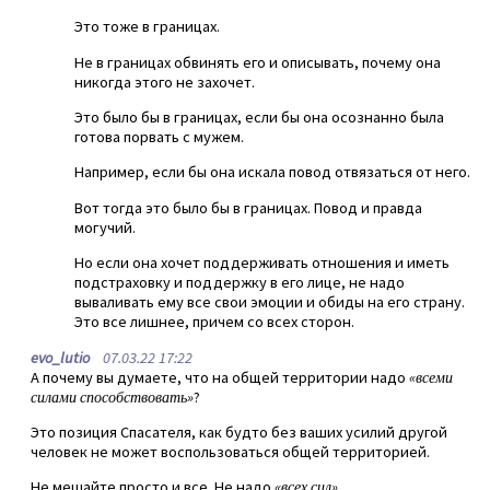
Это тоже в границах.
Не в границах обвинять его и описывать, почему она
никогда этого не захочет.
Это было бы в границах, если бы она осознанно была
готова порвать с мужем.
Например, если бы она искала повод отвязаться от него.
Вот тогда это было бы в границах. Повод и правда
могучий.
Но если она хочет поддерживать отношения и иметь
подстраховку и поддержку в его лице, не надо
вываливать ему все свои эмоции и обиды на его страну.
Это все лишнее, причем со всех сторон.
evo_lutio
07.03.22 17:22
А почему вы думаете, что на общей территории надо
«всеми
силами способствовать»
?
Это позиция Спасателя, как будто без ваших усилий другой
человек не может воспользоваться общей территорией.
Не мешайте просто и все. Не надо
«всех сил»
.