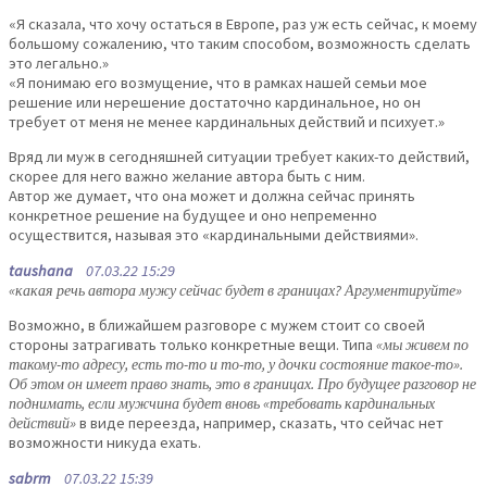
«Я сказала, что хочу остаться в Европе, раз уж есть сейчас, к моему
большому сожалению, что таким способом, возможность сделать
это легально.»
«Я понимаю его возмущение, что в рамках нашей семьи мое
решение или нерешение достаточно кардинальное, но он
требует от меня не менее кардинальных действий и психует.»
Вряд ли муж в сегодняшней ситуации требует каких-то действий,
скорее для него важно желание автора быть с ним.
Автор же думает, что она может и должна сейчас принять
конкретное решение на будущее и оно непременно
осуществится, называя это «кардинальными действиями».
taushana
07.03.22 15:29
«какая речь автора мужу сейчас будет в границах? Аргументируйте»
Возможно, в ближайшем разговоре с мужем стоит со своей
стороны затрагивать только конкретные вещи. Типа
«мы живем по
такому-то адресу, есть то-то и то-то, у дочки состояние такое-то».
Об этом он имеет право знать, это в границах. Про будущее разговор не
поднимать, если мужчина будет вновь «требовать кардинальных
действий»
в виде переезда, например, сказать, что сейчас нет
возможности никуда ехать.
sabrm
07.03.22 15:39