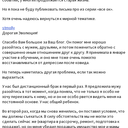
Но я пока не буду публиковать письма про из серии «все ок».
Хотя очень надеюсь вернуться к мирной тематике.
stmolly
Дорогая Эволюция!
Спасибо Вам большое за Ваш блог. Он помог мне хорошо
разойтись с мужем, друзьями, и потом пожениться обратно с
совершенно иным отношением друг к другу. Я принимала в январе
участие в обучении, и оно мне тоже очень помогло
восстанавливаться от депрессии после ковида.
Но теперь наметилась другая проблема, если так можно
выразиться.
У нас был дистанционный брак в первый раз. Я предложила мужу
разойтись в тот момент, когда поняла, что не только я особо не
хочу переезжать к нему, но и он не особо рвется видеть меня на
постоянной основе. У нас общий ребенок.
Во второй раз, когда мы снова женились, он поставил условие, что
мы должны съехаться. В силу обстоятельств мы не могли это
сделать сейчас же (квартира в рассрочку, ремонт, подготовка к
продаже), но он меня убедил продавать имущество мое и мамы