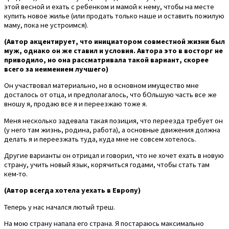
этой весной и ехать с ребенком и мамой к нему, чтобы на месте
купить новое жилье (или продать только наше и оставить пожилую
маму, пока не устроимся).
(Автор акцентирует, что инициатором совместной жизни был
муж, однако он же ставил и условия. Автора это в восторг не
приводило, но она рассматривала такой вариант, скорее
всего за неимением лучшего)
Он участвовал материально, но в основном имущество мне
досталось от отца, и предполагалось, что бОльшую часть все же
вношу я, продаю все я и переезжаю тоже я.
Меня несколько задевала такая позиция, что переезда требует он
(у него там жизнь, родина, работа), а основные движения должна
делать я и переезжать туда, куда мне не совсем хотелось.
Другие варианты он отрицал и говорил, что не хочет ехать в новую
страну, учить новый язык, корячиться годами, чтобы стать там
кем-то.
(Автор всегда хотела уехать в Европу)
Теперь у нас начался лютый треш.
На мою страну напала его страна. Я постараюсь максимально