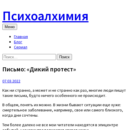
Skip
to
Психоалхимия
content
Меню
Главная
Блог
Сериал
Найти:
Письмо: «Дикий протест»
07.03.2022
Как ни странно, а может и не странно как раз, многие люди пишут
такие письма, будто ничего особенного не происходит.
В общем, понять их можно. В жизни бывают ситуации еще хуже:
смертельное заболевание, например, свое или самого близкого,
когда дни сочтены.
Тем более далеко не все мои читатели находятся в эпицентре
событий, у многих продолжается старая жизнь.