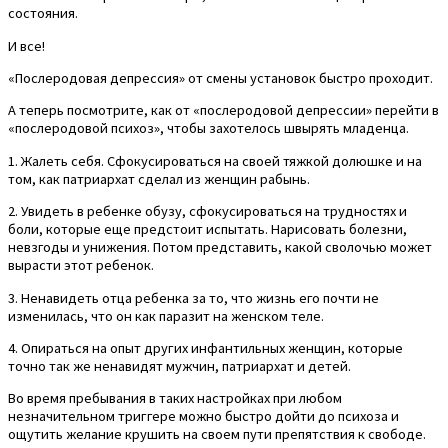
состояния.
И все!
«Послеродовая депрессия» от смены установок быстро проходит.
А теперь посмотрите, как от «послеродовой депрессии» перейти в
«послеродовой психоз», чтобы захотелось швырять младенца.
1. Жалеть себя. Сфокусироваться на своей тяжкой долюшке и на
том, как патриархат сделал из женщин рабынь.
2. Увидеть в ребенке обузу, сфокусироваться на трудностях и
боли, которые еще предстоит испытать. Нарисовать болезни,
невзгоды и унижения. Потом представить, какой сволочью может
вырасти этот ребенок.
3. Ненавидеть отца ребенка за то, что жизнь его почти не
изменилась, что он как паразит на женском теле.
4. Опираться на опыт других инфантильных женщин, которые
точно так же ненавидят мужчин, патриархат и детей.
Во время пребывания в таких настройках при любом
незначительном триггере можно быстро дойти до психоза и
ощутить желание крушить на своем пути препятствия к свободе.