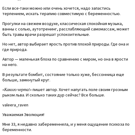
Если все-таки можно или очень хочется, надо запастись
терпением, искать терапию совместимую с беременностью.
Прогулки на свежем воздухе, классическая спокойная музыка,
ванны с солью, аутотренинг, расслабляющий самомассаж, может
быть травы врачи разрешат успокоительные.
Но нет, автор выбирает ярость против плохой природы. Где она и
где природа.
Автор — маленькая блоха по сравнению с миром, но она в ярости
на него.
В результате бомбит, состояние только хуже, бессонница еще
больше, замкнутый круг.
«Какого черта!»
пишет автор. Хочет напугать поле своим грозным
рыком льва. И сколько таких дур сейчас? Все больше.
valeera_raven
Уважаемая Эволюция!
Мне 33, я недавно забеременнела, и у меня ощущение психоза по
беременности.