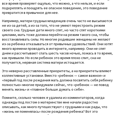
все время проверяет ощупью, что можно, а что нельзя, и если
подкреплять и поощрять ее опасное поведение, это поведение
превратится в привычное для нее.
Например, матери грудных младенцев очень часто не высыпаются
не из-за детей, а из-за того, что не умеют перестроить режим
своего сна. Грудные дети много спят, но часто спят короткими
циклами, мать тоже должна перейти на режим такого сна, чтобы
восстанавливать силы. Но многие родившие женщины не желают
из-за ребенка отказываться от привычных удовольствий. Они хотят
много времени проводить в интернете, например. Они не спят
днем и рассчитывают спать шесть часов ночью, ложась в то время,
как привыкли. Но если ребенок это время плохо спит, сна не
получается, нервная система матери истощается.
Это неверно расставленные приоритеты, а на приоритеты влияют
коллективные установки. Вместо «ребенок — самое важное» и
«первый год после рождения мать должна посвятить себя ребенку
полностью» многие придумали сейчас, что «ребенок — не повод
менять жизнь» и «главное больше думать о себе».
Помните, сколько человек я удалила из комментаторов, когда
однажды под постом о материнстве мне начали радостно
описывать, как много путешествуют с грудными и как рады, что
«жизнь не поменялась» после рождения ребенка? Вот это