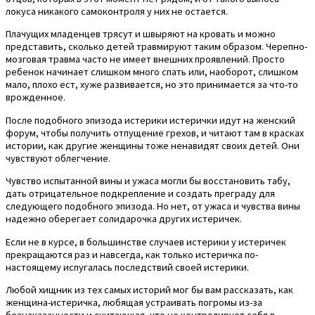
локуса никакого самоконтроля у них не остается.
Плачущих младенцев трясут и швыряют на кровать и можно
представить, сколько детей травмируют таким образом. Черепно-
мозговая травма часто не имеет внешних проявлений. Просто
ребенок начинает слишком много спать или, наоборот, слишком
мало, плохо ест, хуже развивается, но это принимается за что-то
врожденное.
После подобного эпизода истерики истерички идут на женский
форум, чтобы получить отпущение грехов, и читают там в красках
истории, как другие женщины тоже ненавидят своих детей. Они
чувствуют облегчение.
Чувство испытанной вины и ужаса могли бы восстановить табу,
дать отрицательное подкрепление и создать преграду для
следующего подобного эпизода. Но нет, от ужаса и чувства вины
надежно оберегает солидарочка других истеричек.
Если не в курсе, в большинстве случаев истерики у истеричек
прекращаются раз и навсегда, как только истеричка по-
настоящему испугалась последствий своей истерики.
Любой хищник из тех самых историй мог бы вам рассказать, как
женщина-истеричка, любящая устраивать погромы из-за