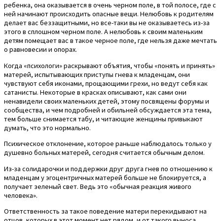
ребенка, она оказывается в очень черном поле, в той полосе, где с
ней начинают происходить опасные вещи. Нелюбовь к родителям
делает вас беззащитными, но все-таки вы не оказываетесь из-за
этого в сплошном черном поле. А нелюбовь к своим маленьким
детям помещает вас в такое черное поле, где нельзя даже мечтать
о равновесии и опорах.
Когда «психологи» раскрывают объятия, чтобы «понять и принять»
матерей, испытывающих приступы гнева к младенцам, они
чувствуют себя иконами, прощающими грехи, но ведут себя как
сатанисты. Некоторые в красках описывают, как сами они
ненавидели своих маленьких детей, этому посвящены форумы и
сообщества, и чем подробней и обильней обсуждается эта тема,
тем больше снимается табу, и читающие женщины привыкают
думать, что это нормально.
Психическое отклонение, которое раньше наблюдалось только у
душевно больных матерей, сегодня считается обычным делом.
Из-за солидарочки и поддержки друг друга гнев по отношению к
младенцам у эгоцентричных матерей больше не блокируется, а
получает зеленый свет. Ведь это «обычная реакция живого
человека».
Ответственность за такое поведение матери перекидывают на
отцов, которых в этот момент нет рядом, и от такого выноса