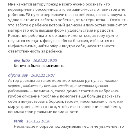
Мне кажется автору прежде всего нужно осознать что
первопричина бессонницы это ее зависимость от опиатов а не
ребенок. Ей нужно переключиться на ребенка, начать получать
удовольствие от заботы о ребенке, от материнства… Осознать
что забота о ребенке который целиком и полностью зависит от
матери это есть высшая форма удовольствия и радости.
Рождение ребенка это ее шанс измениться, автору нужно
научится смещать фокус с себя на близких, избавится от
инфантилизма, найти опоры внутри себя, научится нести
ответственность за ребенка
evo_lutio
16.01.22 19:05
Конечно была зависимость.
alyona_soy
16.01.22 16:07
Автор дважды за такое короткое письмо ругнулась
«какого
черта» , таблетки у нее это «таблы», а «гормоны хреново
работают»
— возможно, такое демонстративно небрежно-
грубое описание проблемы помогает еще больше раскачать
себя и почувствовать борцом, героем, несогласным с тем, как
мир устроен, вместо того, чтобы искать решение проблемы,
понимая свои реальные возможности.
terek
16.01.22 16:20
Несогласие и борьба подразумевают если не уважение, то