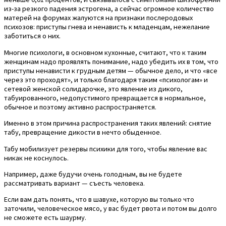
из-за резкого падения эстрогена, а сейчас огромное количество
матерей на форумах жалуются на признаки послеродовых
психозов: приступы гнева и ненависть к младенцам, нежелание
заботиться о них.
Многие психологи, в основном кухонные, считают, что к таким
женщинам надо проявлять понимание, надо убедить их в том, что
приступы ненависти к грудным детям — обычное дело, и что «все
через это проходят», и только благодаря таким «психологам» и
сетевой женской солидарочке, это явление из дикого,
табуированного, недопустимого превращается в нормальное,
обычное и поэтому активно распространяется.
Именно в этом причина распространения таких явлений: снятие
табу, превращение дикости в нечто обыденное.
Табу мобилизует резервы психики для того, чтобы явление вас
никак не коснулось.
Например, даже будучи очень голодным, вы не будете
рассматривать вариант — съесть человека.
Если вам дать понять, что в шавухе, которую вы только что
заточили, человеческое мясо, у вас будет рвота и потом вы долго
не сможете есть шаурму.