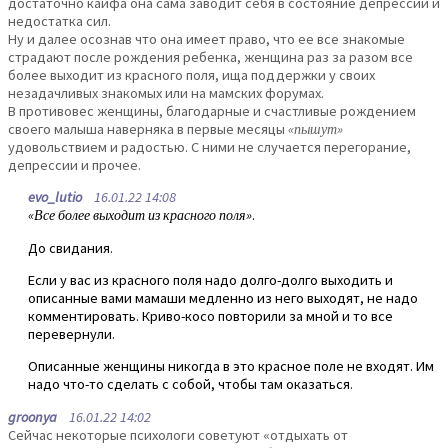
достаточно кайфа она сама заводит себя в состояние депрессии и
недостатка сил.
Ну и далее осознав что она имеет право, что ее все знакомые
страдают после рождения ребенка, женщина раз за разом все
более выходит из красного поля, ища поддержки у своих
незадачливых знакомых или на мамских форумах.
В противовес женщины, благодарные и счастливые рождением
своего малыша наверняка в первые месяцы
«пышут»
удовольствием и радостью. С ними не случается перегорание,
депрессии и прочее.
evo_lutio
16.01.22 14:08
«Все более выходит из красного поля»
.
До свидания.
Если у вас из красного поля надо долго-долго выходить и
описанные вами мамаши медленно из него выходят, не надо
комментировать. Криво-косо повторили за мной и то все
перевернули.
Описанные женщины никогда в это красное поле не входят. Им
надо что-то сделать с собой, чтобы там оказаться.
groonya
16.01.22 14:02
Сейчас некоторые психологи советуют «отдыхать от