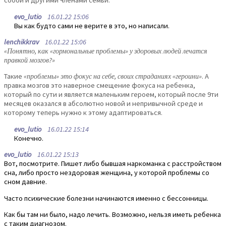
собой и другими членами семьи.
evo_lutio
16.01.22 15:06
Вы как будто сами не верите в это, но написали.
lenchikkrav
16.01.22 15:06
«Понятно, как «гормональные проблемы» у здоровых людей лечатся
правкой мозгов?»
Такие
«проблемы» это фокус на себе, своих страданиях «героини»
. А
правка мозгов это наверное смещение фокуса на ребенка,
который по сути и является маленьким героем, который после 9ти
месяцев оказался в абсолютно новой и непривычной среде и
которому теперь нужно к этому адаптироваться.
evo_lutio
16.01.22 15:14
Конечно.
evo_lutio
16.01.22 15:13
Вот, посмотрите. Пишет либо бывшая наркоманка с расстройством
сна, либо просто нездоровая женщина, у которой проблемы со
сном давние.
Часто психические болезни начинаются именно с бессонницы.
Как бы там ни было, надо лечить. Возможно, нельзя иметь ребенка
с таким диагнозом.