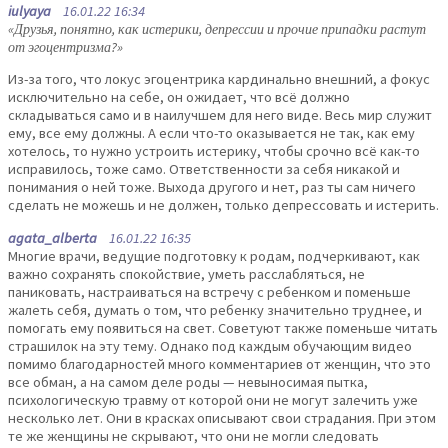
iulyaya
16.01.22 16:34
«Друзья, понятно, как истерики, депрессии и прочие припадки растут
от эгоцентризма?»
Из-за того, что локус эгоцентрика кардинально внешний, а фокус
исключительно на себе, он ожидает, что всё должно
складываться само и в наилучшем для него виде. Весь мир служит
ему, все ему должны. А если что-то оказывается не так, как ему
хотелось, то нужно устроить истерику, чтобы срочно всё как-то
исправилось, тоже само. Ответственности за себя никакой и
понимания о ней тоже. Выхода другого и нет, раз ты сам ничего
сделать не можешь и не должен, только депрессовать и истерить.
agata_alberta
16.01.22 16:35
Многие врачи, ведущие подготовку к родам, подчеркивают, как
важно сохранять спокойствие, уметь расслабляться, не
паниковать, настраиваться на встречу с ребенком и поменьше
жалеть себя, думать о том, что ребенку значительно труднее, и
помогать ему появиться на свет. Советуют также поменьше читать
страшилок на эту тему. Однако под каждым обучающим видео
помимо благодарностей много комментариев от женщин, что это
все обман, а на самом деле роды — невыносимая пытка,
психологическую травму от которой они не могут залечить уже
несколько лет. Они в красках описывают свои страдания. При этом
те же женщины не скрывают, что они не могли следовать