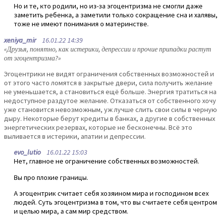
Но и те, кто родили, но из-за эгоцентризма не смогли даже
заметить ребенка, а заметили только сокращение сна и халявы,
тоже не имеют понимания о материнстве.
xeniya_mir
16.01.22 14:39
«Друзья, понятно, как истерики, депрессии и прочие припадки растут
от эгоцентризма?»
Эгоцентрики не видят ограничения собственных возможностей и
от этого часто ломятся в закрытые двери, сила получить желание
не уменьшается, а становиться ещё больше. Энергия тратиться на
недоступное раздутое желание. Отказаться от собственного хочу
уже становится невозможным, уж лучше слить свои силы в черную
дыру. Некоторые берут кредиты в банках, а другие в собственных
энергетических резервах, которые не бесконечны. Всё это
выливается в истерики, апатии и депрессии.
evo_lutio
16.01.22 15:03
Нет, главное не ограничение собственных возможностей.
Вы про плохие границы.
А эгоцентрик считает себя хозяином мира и господином всех
людей. Суть эгоцентризма в том, что вы считаете себя центром
и целью мира, а сам мир средством.