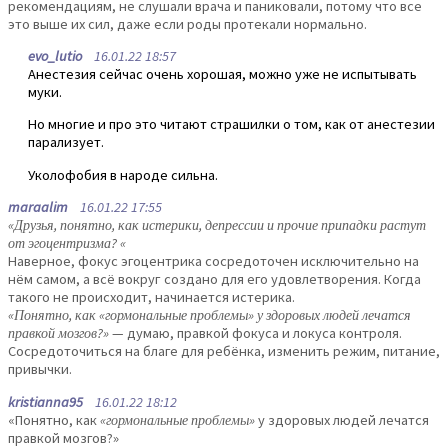
рекомендациям, не слушали врача и паниковали, потому что все
это выше их сил, даже если роды протекали нормально.
evo_lutio
16.01.22 18:57
Анестезия сейчас очень хорошая, можно уже не испытывать
муки.
Но многие и про это читают страшилки о том, как от анестезии
парализует.
Уколофобия в народе сильна.
maraalim
16.01.22 17:55
«Друзья, понятно, как истерики, депрессии и прочие припадки растут
от эгоцентризма? «
Наверное, фокус эгоцентрика сосредоточен исключительно на
нём самом, а всё вокруг создано для его удовлетворения. Когда
такого не происходит, начинается истерика.
«Понятно, как «гормональные проблемы» у здоровых людей лечатся
правкой мозгов?»
— думаю, правкой фокуса и локуса контроля.
Сосредоточиться на благе для ребёнка, изменить режим, питание,
привычки.
kristianna95
16.01.22 18:12
«Понятно, как
«гормональные проблемы»
у здоровых людей лечатся
правкой мозгов?»