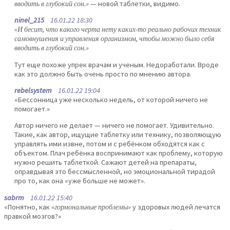
вводить в глубокий сон.»
— новой таблетки, видимо.
ninel_215
16.01.22 18:30
«И бесит, что какого черта нету каких-то реально рабочих техник
самовнушения и управления организмом, чтобы можно было себя
вводить в глубокий сон.»
Тут еще похоже упрек врачам и ученым. Недоработали. Вроде
как это должно быть очень просто по мнению автора.
rebelsystem
16.01.22 19:04
«Бессонница уже несколько недель, от которой ничего не
помогает.»
Автор ничего не делает — ничего не помогает. Удивительно.
Такие, как автор, ищущие таблетку или технику, позволяющую
управлять ими извне, потом и с ребёнком обходятся как с
объектом. Плач ребёнка воспринимают как проблему, которую
нужно решить таблеткой. Сажают детей на препараты,
оправдывая это бессмысленной, но эмоциональной тирадой
про то, как она «уже больше не может».
sabrm
16.01.22 15:40
«Понятно, как
«гормональные проблемы»
у здоровых людей лечатся
правкой мозгов?»