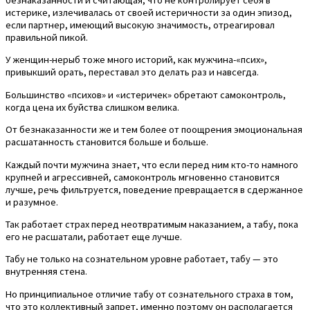
безнаказанности и считающая, что не контролирует себя в
истерике, излечивалась от своей истеричности за один эпизод,
если партнер, имеющий высокую значимость, отреагировал
правильной пикой.
У женщин-нерыб тоже много историй, как мужчина-«псих»,
привыкший орать, переставал это делать раз и навсегда.
Большинство «психов» и «истеричек» обретают самоконтроль,
когда цена их буйства слишком велика.
От безнаказанности же и тем более от поощрения эмоциональная
расшатанность становится больше и больше.
Каждый почти мужчина знает, что если перед ним кто-то намного
крупней и агрессивней, самоконтроль мгновенно становится
лучше, речь фильтруется, поведение превращается в сдержанное
и разумное.
Так работает страх перед неотвратимым наказанием, а табу, пока
его не расшатали, работает еще лучше.
Табу не только на сознательном уровне работает, табу — это
внутренняя стена.
Но принципиальное отличие табу от сознательного страха в том,
что это коллективный запрет, именно поэтому он располагается