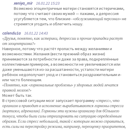
xeniya_mir
16.01.22 15:23
Возможно эгоцентричные матери становятся истеричками,
потому что считают своих мужей — пажами, а депрессия
усугубляется тем, что близкие-
«обслуживающий персонал»
не
стремятся угодить и облегчить ношу.
calendu1a
16.01.22 14:43
«Друзья, понятно, как истерики, депрессии и прочие припадки растут
от эгоцентризма?»
Наверное, потому что растёт пропасть между желаниями и
возможностями. Желания (вести прежний образ жизни)
принимаются за потребности и даже за права, подкреплённые
коллективным примером, а возможности не увеличиваются или
даже уменьшаются из-за расшатанности, усталости матери
ребёнок недополучает уход и становиться раздражительным и-
или часто болеющим.
«Понятно, как «гормональные проблемы» у здоровых людей лечатся
правкой мозгов?»
Может быть так.
В стрессовой ситуации мозг запускает программу
«стресс», что
организм и приводит в исполнение: вырабатываются гормоны стресса
(кортизол, адреналин). Гормоны эти нужны организму для бОльшего
тонуса, чтобы были силы отреагировать на ситуацию определённым
образом. Если стресс небольшой, такой с которым можно справиться,
есть силы на перестройку режима, например, переоценку приоритетов,