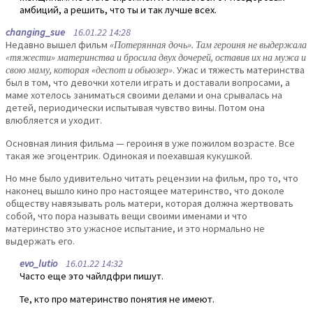
амбиций, а решить, что ты и так лучше всех.
changing_sue
16.01.22 14:28
Недавно вышел фильм
«Потерянная дочь». Там героиня не выдержала
«тяжести» материнства и бросила двух дочерей, оставив их на мужа и
свою маму, которая «деспот и обьюзер»
. Ужас и тяжесть материнства
был в том, что девочки хотели играть и доставали вопросами, а
маме хотелось заниматься своими делами и она срывалась на
детей, периодически испытывая чувство вины. Потом она
влюбляется и уходит.
Основная линия фильма — героиня в уже пожилом возрасте. Все
такая же эгоцентрик. Одинокая и поехавшая кукушкой.
Но мне было удивительно читать рецензии на фильм, про то, что
наконец вышло кино про настоящее материнство, что доколе
обществу навязывать роль матери, которая должна жертвовать
собой, что пора называть вещи своими именами и что
материнство это ужасное испытание, и это нормально не
выдержать его.
evo_lutio
16.01.22 14:32
Часто еще это чайлдфри пишут.
Те, кто про материнство понятия не имеют.