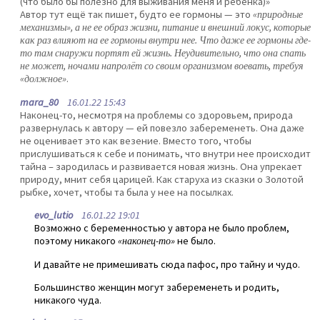
(что было бы полезно для выживания меня и ребенка)»
Автор тут ещё так пишет, будто ее гормоны — это
«природные
механизмы», а не ее образ жизни, питание и внешний локус, которые
как раз влияют на ее гормоны внутри нее. Что даже ее гормоны где-
то там снаружи портят ей жизнь. Неудивительно, что она спать
не может, ночами напролёт со своим организмом воевать, требуя
«должное»
.
mara_80
16.01.22 15:43
Наконец-то, несмотря на проблемы со здоровьем, природа
развернулась к автору — ей повезло забеременеть. Она даже
не оценивает это как везение. Вместо того, чтобы
прислушиваться к себе и понимать, что внутри нее происходит
тайна – зародилась и развивается новая жизнь. Она упрекает
природу, мнит себя царицей. Как старуха из сказки о Золотой
рыбке, хочет, чтобы та была у нее на посылках.
evo_lutio
16.01.22 19:01
Возможно с беременностью у автора не было проблем,
поэтому никакого
«наконец-то»
не было.
И давайте не примешивать сюда пафос, про тайну и чудо.
Большинство женщин могут забеременеть и родить,
никакого чуда.