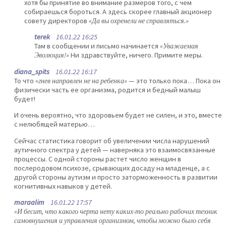
хотя бы принятие во внимание размеров того, с чем
собираешься бороться. А здесь скорее главный акционер
совету директоров
«Да вы охренели не справляться.»
terek
16.01.22 16:25
Там в сообщении и письмо начинается
«Уважаемая
Эволюция!»
Ни здравствуйте, ничего. Примите меры.
diana_spits
16.01.22 16:17
То что
«гнев направлен не на ребенка»
— это только пока… Пока он
физически часть ее организма, родится и бедный малыш
будет!
И очень вероятно, что здоровьем будет не силен, и это, вместе
с нелюбящей матерью…
Сейчас статистика говорит об увеличении числа нарушений
аутичного спектра у детей — наверняка это взаимосвязанные
процессы. С одной стороны растет число женщин в
послеродовом психозе, срывающих досаду на младенце, а с
другой стороны аутизм и просто заторможенность в развитии
когнитивных навыков у детей.
maraalim
16.01.22 17:57
«И бесит, что какого черта нету каких-то реально рабочих техник
самовнушения и управления организмом, чтобы можно было себя