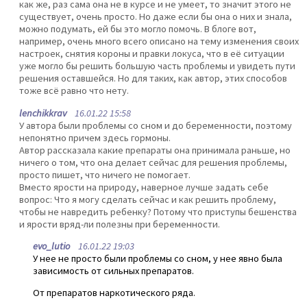
как же, раз сама она не в курсе и не умеет, то значит этого не
существует, очень просто. Но даже если бы она о них и знала,
можно подумать, ей бы это могло помочь. В блоге вот,
например, очень много всего описано на тему изменения своих
настроек, снятия короны и правки локуса, что в её ситуации
уже могло бы решить большую часть проблемы и увидеть пути
решения оставшейся. Но для таких, как автор, этих способов
тоже всё равно что нету.
lenchikkrav
16.01.22 15:58
У автора были проблемы со сном и до беременности, поэтому
непонятно причем здесь гормоны.
Автор рассказала какие препараты она принимала раньше, но
ничего о том, что она делает сейчас для решения проблемы,
просто пишет, что ничего не помогает.
Вместо ярости на природу, наверное лучше задать себе
вопрос: Что я могу сделать сейчас и как решить проблему,
чтобы не навредить ребенку? Потому что приступы бешенства
и ярости вряд-ли полезны при беременности.
evo_lutio
16.01.22 19:03
У нее не просто были проблемы со сном, у нее явно была
зависимость от сильных препаратов.
От препаратов наркотического ряда.