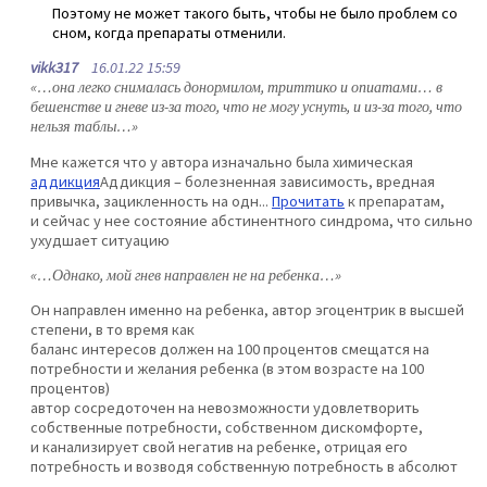
Поэтому не может такого быть, чтобы не было проблем со
сном, когда препараты отменили.
vikk317
16.01.22 15:59
«…она легко снималась донормилом, триттико и опиатами… в
бешенстве и гневе из-за того, что не могу уснуть, и из-за того, что
нельзя таблы…»
Мне кажется что у автора изначально была химическая
аддикция
Аддикция – болезненная зависимость, вредная
привычка, зацикленность на одн...
Прочитать
к препаратам,
и сейчас у нее состояние абстинентного синдрома, что сильно
ухудшает ситуацию
«…Однако, мой гнев направлен не на ребенка…»
Он направлен именно на ребенка, автор эгоцентрик в высшей
степени, в то время как
баланс интересов должен на 100 процентов смещатся на
потребности и желания ребенка (в этом возрасте на 100
процентов)
автор сосредоточен на невозможности удовлетворить
собственные потребности, собственном дискомфорте,
и канализирует свой негатив на ребенке, отрицая его
потребность и возводя собственную потребность в абсолют