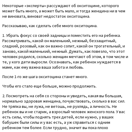
Некоторые «эксперты» рассуждают об окситоцине, которого
может быть много, а может быть мало, и тогда женщина ни в чем
не виновата, виноват недостаток окситоцина.
Рассказываю, как сделать себе много окситоцина.
1. Убрать фокус со своей задницы и поместить его на ребенка.
Рассматривать, какой он маленький, нежный, беззащитный,
сладкий, розовый, как он важно сопит, какой он трогательный, и
заново, какой маленький, нежный. Думать, как повезло, что этот
человек родился, сколько женщин мечтают об этом, в том числе и
те, у кого дети выросли. Осознавать, как ребенок нуждается в
маме, как ему важна ваша забота и любовь.
После 1-го же шага окситоцина станет много.
Чтобы его стало еще больше, можно продолжить.
2. Посмотреть на себя со стороны и увидеть, какая вы большая,
нормально здоровая женщина, почувствовать, сколько в вас сил.
Не тряпка вы, не лужа, не ветошь, не рухлядь, а личность. Не
ребенок вы и не старик, а взрослый человек женского пола. У вас
есть силы, чтобы поднять трех детей, если нужно, у ваших
бабушек были силы и у вас есть, а уж справиться с одним
ребенком тем более. Если трудно, значит вы пока плохо