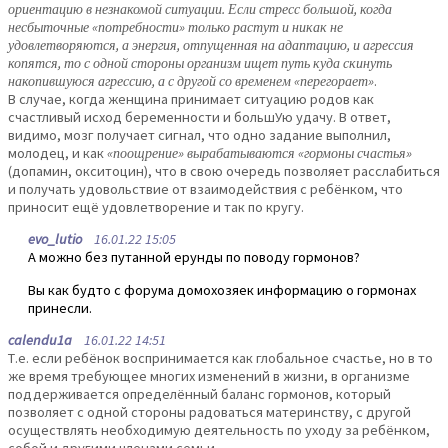
ориентацию в незнакомой ситуации. Если стресс большой, когда
несбыточные «потребности» только растут и никак не
удовлетворяются, а энергия, отпущенная на адаптацию, и агрессия
копятся, то с одной стороны организм ищет путь куда скинуть
накопившуюся агрессию, а с другой со временем «перегорает»
.
В случае, когда женщина принимает ситуацию родов как
счастливый исход беременности и большУю удачу. В ответ,
видимо, мозг получает сигнал, что одно задание выполнил,
молодец, и как
«поощрение» вырабатываются «гормоны счастья»
(допамин, окситоцин), что в свою очередь позволяет расслабиться
и получать удовольствие от взаимодействия с ребёнком, что
приносит ещё удовлетворение и так по кругу.
evo_lutio
16.01.22 15:05
А можно без путанной ерунды по поводу гормонов?
Вы как будто с форума домохозяек информацию о гормонах
принесли.
calendu1a
16.01.22 14:51
Т.е. если ребёнок воспринимается как глобальное счастье, но в то
же время требующее многих изменений в жизни, в организме
поддерживается определённый баланс гормонов, который
позволяет с одной стороны радоваться материнству, с другой
осуществлять необходимую деятельность по уходу за ребёнком,