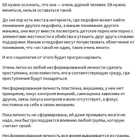
Ей нужно осознать, что она — очень дурной человек. Ей нужно
меняться, нельзя оставаться такой.
До сих пор есть места в интернете, где педофил может найти
понимание другого педофила, а маньяк понимание другого
маньяка, они могут вместе посмотреть детское порно или порно с
элементами жестокости и убийства и утешить друг друга словами
поддержки. Маньяк и педофил могут почувствовать облегчение от
понимания, что «он такой не один, таких очень много».
И его социопатия от этого будет прогрессировать.
Очень легко из любой несформированной личности сделать
преступника, если поместить его в соответствующую среду, где
преступления будут поощряться.
Несформированная личность пластична, внушаема, у нее нет
принципов, локус контроля внешний, самооценка зависима от
других, связь локуса контроля и воли отсутствует, а фокус
постоянно на себе и своих желаниях.
Пока личность не сформирована, ей даже промывать мозги не
надо, она быстро поддается влиянию любой группы, которую
считает своей.
Несформированная личность все время вываливается из границ,