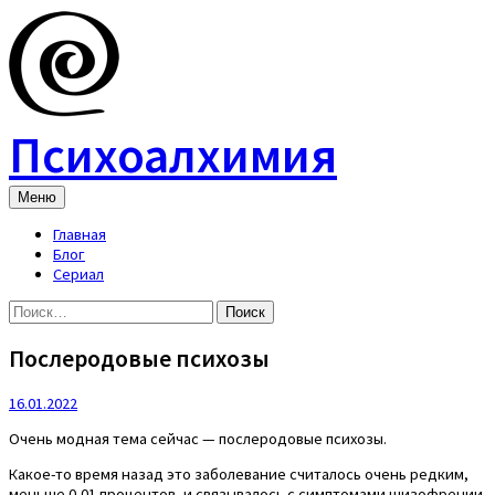
Skip
to
content
Психоалхимия
Меню
Главная
Блог
Сериал
Найти:
Послеродовые психозы
16.01.2022
Очень модная тема сейчас — послеродовые психозы.
Какое-то время назад это заболевание считалось очень редким,
меньше 0,01 процентов, и связывалось с симптомами шизофрении