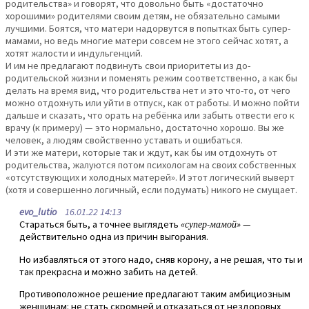
родительства» и говорят, что довольно быть «достаточно
хорошими» родителями своим детям, не обязательно самыми
лучшими. Боятся, что матери надорвутся в попытках быть супер-
мамами, но ведь многие матери совсем не этого сейчас хотят, а
хотят жалости и индульгенций.
И им не предлагают подвинуть свои приоритеты из до-
родительской жизни и поменять режим соответственно, а как бы
делать на время вид, что родительства нет и это что-то, от чего
можно отдохнуть или уйти в отпуск, как от работы. И можно пойти
дальше и сказать, что орать на ребёнка или забыть отвести его к
врачу (к примеру) — это нормально, достаточно хорошо. Вы же
человек, а людям свойственно уставать и ошибаться.
И эти же матери, которые так и ждут, как бы им отдохнуть от
родительства, жалуются потом психологам на своих собственных
«отсутствующих и холодных матерей». И этот логический выверт
(хотя и совершенно логичный, если подумать) никого не смущает.
evo_lutio
16.01.22 14:13
Стараться быть, а точнее выглядеть
«супер-мамой»
—
действительно одна из причин выгорания.
Но избавляться от этого надо, сняв корону, а не решая, что ты и
так прекрасна и можно забить на детей.
Противоположное решение предлагают таким амбициозным
женщинам: не стать скромней и отказаться от нездоровых