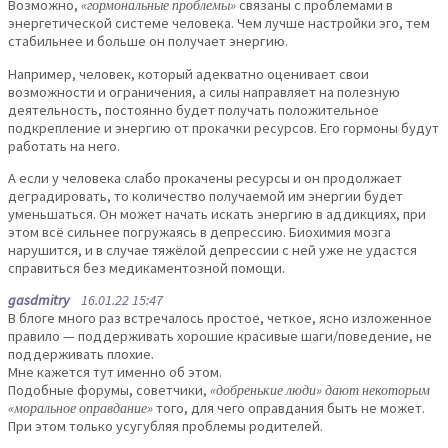
Возможно,
«гормональные проблемы»
связаны с проблемами в
энергетической системе человека. Чем лучше настройки эго, тем
стабильнее и больше он получает энергию.
Например, человек, который адекватно оценивает свои
возможности и ограничения, а силы направляет на полезную
деятельность, постоянно будет получать положительное
подкрепление и энергию от прокачки ресурсов. Его гормоны будут
работать на него.
А если у человека слабо прокачены ресурсы и он продолжает
деградировать, то количество получаемой им энергии будет
уменьшаться. Он может начать искать энергию в аддикциях, при
этом всё сильнее погружаясь в депрессию. Биохимия мозга
нарушится, и в случае тяжёлой депрессии с ней уже не удастся
справиться без медикаментозной помощи.
gasdmitry
16.01.22 15:47
В блоге много раз встречалось простое, четкое, ясно изложенное
правило — поддерживать хорошие красивые шаги/поведение, не
поддерживать плохие.
Мне кажется тут именно об этом.
Подобные форумы, советчики,
«добренькие люди» дают некоторым
«моральное оправдание»
того, для чего оправдания быть не может.
При этом только усугубляя проблемы родителей.