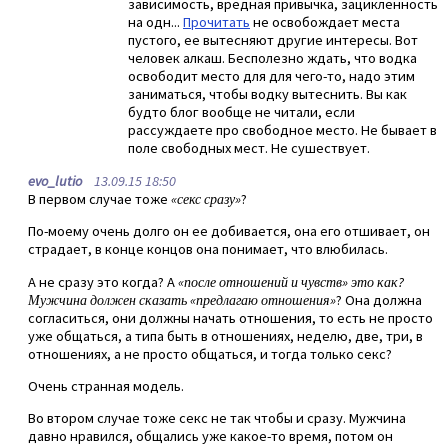
зависимость, вредная привычка, зацикленность
на одн...
Прочитать
не освобождает места
пустого, ее вытесняют другие интересы. Вот
человек алкаш. Бесполезно ждать, что водка
освободит место для для чего-то, надо этим
заниматься, чтобы водку вытеснить. Вы как
будто блог вообще не читали, если
рассуждаете про свободное место. Не бывает в
поле свободных мест. Не сушествует.
evo_lutio
13.09.15 18:50
В первом случае тоже
«секс сразу»
?
По-моему очень долго он ее добивается, она его отшивает, он
страдает, в конце концов она понимает, что влюбилась.
А не сразу это когда? А
«после отношений и чувств» это как?
Мужчина должен сказать «предлагаю отношения»
? Она должна
согласиться, они должны начать отношения, то есть не просто
уже общаться, а типа быть в отношениях, неделю, две, три, в
отношениях, а не просто общаться, и тогда только секс?
Очень странная модель.
Во втором случае тоже секс не так чтобы и сразу. Мужчина
давно нравился, общались уже какое-то время, потом он