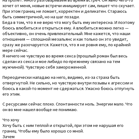
на пролет. Много разговариваем во время встреч. Он явно чего-то
хочет от меня, новые встречи инициирует сам, пишет что скучает.
При этом границ не ломает, корректен и деликатен. Стараюсь
быть симметричной, но на шаг позади.
Беда в том, что я не верю что могу быть ему интересна. И поэтому
боюсь влюбиться и открыться ему. А влюбиться можно легко —
объективно, он очень привлекательный. Мне кажется, что наши
отношения — сплошной мезальянс и как только он это увидит,
сразу же разочаруется. Кажется, что я не ровня ему, по крайней
мере сейчас.
Я ничего не чувствую во время секса (прошлый роман был весь
сделан из секса и мое либидо по-прежнему связано на тем
мужчиной). Чувствую себя замороженной.
Переодически нападаю на него, видимо, из-за страха быть
отвергнутой. Не сильно, но чувствую внутри позывы к агрессии и
боюсь в какой-то момент не сдержаться. Ужасно боюсь отпугнуть
его этим.
С ресурсами сейчас плохо. Спонтанности ноль. Энергии мало. Что
он во мне нашел вообще не понимаю.
Что хочу
Хочу быть с ним теплой и открытой, при этом не нарушая его
границ. Чтобы ему было хорошо со мной.
Зачем