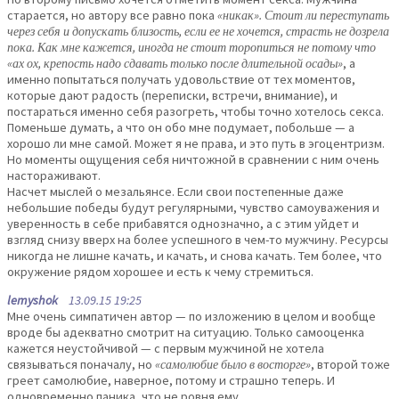
старается, но автору все равно пока
«никак». Стоит ли переступать
через себя и допускать близость, если ее не хочется, страсть не дозрела
пока. Как мне кажется, иногда не стоит торопиться не потому что
«ах ох, крепость надо сдавать только после длительной осады»
, а
именно попытаться получать удовольствие от тех моментов,
которые дают радость (переписки, встречи, внимание), и
постараться именно себя разогреть, чтобы точно хотелось секса.
Поменьше думать, а что он обо мне подумает, побольше — а
хорошо ли мне самой. Может я не права, и это путь в эгоцентризм.
Но моменты ощущения себя ничтожной в сравнении с ним очень
настораживают.
Насчет мыслей о мезальянсе. Если свои постепенные даже
небольшие победы будут регулярными, чувство самоуважения и
уверенность в себе прибавятся однозначно, а с этим уйдет и
взгляд снизу вверх на более успешного в чем-то мужчину. Ресурсы
никогда не лишне качать, и качать, и снова качать. Тем более, что
окружение рядом хорошее и есть к чему стремиться.
lemyshok
13.09.15 19:25
Мне очень симпатичен автор — по изложению в целом и вообще
вроде бы адекватно смотрит на ситуацию. Только самооценка
кажется неустойчивой — с первым мужчиной не хотела
связываться поначалу, но
«самолюбие было в восторге»
, второй тоже
греет самолюбие, наверное, потому и страшно теперь. И
одновременно паника, что не ровня ему.