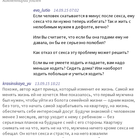
Комментарий удален
evo_lutio
14.09.15 07:02
Если человек скатывается в минус после секса, ему
секса что ли нужно теперь избегать? Так и жить с
нелюбимым мужем в дефолте, вечно?
Или Вы считаете, что если бы она годами ему не
давала, он бы ее серьезно полюбил?
Как отказ от секса эту проблему может решить?
Если вы не умеете ходить и падаете, вам надо
меньше ходить? Сидеть дома? Или наоборот
ходить побольше и учиться ходить?
krasinskaya_yu
13.09.15 18:21
Похоже, автор ждет принца, который изменит ее жизнь. Самой же
менять жизнь ей не хочется. Мне показалось, что первый мужчина
был нужен, чтобы уйти из болота семейной жизни — одним махом,
без того, что начать самой зарабатывать на квартиру, на жизнь,
обеспечить себе интересный досуг. Будучи знакомой с человеком
менее 3 месяцев, автор уходит к нему с ребенком — без
серьезных планов на будущее с ней с его стороны. Квартиру
снимать не на что, жить не на что, мужчина ничего кроме секса не
обещал. Он хотел секса и страсти, а на него взвалили