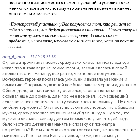
постоянно в зависимости от смены условий, а условия тоже
меняются все время, потому что жизнь не высечена в камне,
она течет и изменяется.
«Полноправный участник» у Вас получается тот, кто решает за
себя и за другого, как будут развиваться отношения. Прямо сразу «о,
этот мне нужен, я на все согласна заранее, до того, как он
предложил, и уже знаю, что свалю с ним от мужа, хотя он пока не
зовет»
.
ami_il_mare
13.09.15 21:56
Ох, когда прочитала письмо, сразу захотелось написать одно, а
когда прочитала первые комментарии, засомневалась в своей
адекватности:). Напишу, всё равно, что первое подумалось.
Во-первых, героиня показалась умницей и вызвала уважение и
симпатию. С первым мужчиной все было закономерно и адекватно.
Общее дело, он настойчиво добивался, свои отношения не
скрывал еще до романа, да и про нее все знал…сумасшедший
секс часто все принимают за ту самую свою половинку… Ну с чего
ей было тормозить? Она поступила, считаю, порядочно с бывшим
мужем, сразу разорвав отношения и уйдя в никуда. Ну а то, что
мужчина оказался сексаддиктом (возможно), так, что, ей надо
было частного детектива нанять и справку от психиатра
потребовать? Все мы немножко золотоискатели, не покопаешь-не
найдешь… И не все мы Нины с Димой, чо уж, не все могут