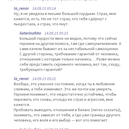
la_renar
14.09.15 05:14
Ну, я не увидела в письме большой гордыни. Страх, мне
кажется, есть. Но не тот страх, что тебя сдёрнут с
пьедестала, а страх, что пнут.
katerinafoto
14.09.15 05:23
Большой гордости явно не видно, потому что сейчас
героиня на другом полюсе, там где самоуничижение. А
сами качели бывают из-за нестабильной самооценки.
С другой стороны, требование гарантий от человека,
отношения с которым только начались… Разве можно
себе представить скромного человека, вот так, сходу,
требующего гарантий?
la_renar
14.09.15 05:22
Вообще, это ужасное состояние, когда ты в любовном
слиянии, а тебе изменяют. Это же почти как умереть.
Героиня понимает, что недостаточно устойчива, чтобы
пережить это снова, отсюда ее страх и агрессия, мне
кажется.
Пробовать выводить отношения в баланс (легко сказать)),
понимать, что зависит от тебя, а где уже граница другого
человека, его воля и его выбор — вот это помогает.