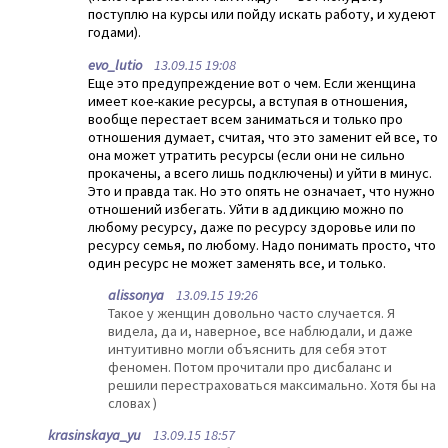
поступлю на курсы или пойду искать работу, и худеют
годами).
evo_lutio
13.09.15 19:08
Еще это предупреждение вот о чем. Если женщина
имеет кое-какие ресурсы, а вступая в отношения,
вообще перестает всем заниматься и только про
отношения думает, считая, что это заменит ей все, то
она может утратить ресурсы (если они не сильно
прокачены, а всего лишь подключены) и уйти в минус.
Это и правда так. Но это опять не означает, что нужно
отношений избегать. Уйти в аддикцию можно по
любому ресурсу, даже по ресурсу здоровье или по
ресурсу семья, по любому. Надо понимать просто, что
один ресурс не может заменять все, и только.
alissonya
13.09.15 19:26
Такое у женщин довольно часто случается. Я
видела, да и, наверное, все наблюдали, и даже
интуитивно могли объяснить для себя этот
феномен. Потом прочитали про дисбаланс и
решили перестраховаться максимально. Хотя бы на
словах )
krasinskaya_yu
13.09.15 18:57