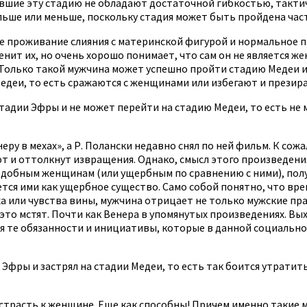
очившие эту стадию не обладают достаточной гибкостью, так
ьше или меньше, поскольку стадия может быть пройдена част
 проживание слияния с материнской фигурой и нормальное п
нит их, но очень хорошо понимает, что сам он не является 
. Только такой мужчина может успешно пройти стадию Медеи 
деи, то есть сражаются с женщинами или избегают и презира
тадии Эфры и не может перейти на стадию Медеи, то есть не
еру в мехах», а Р. Полански недавно снял по ней фильм. К со
т и оттолкнут извращения. Однако, смысл этого произведени
добным женщинам (или ущербным по сравнению с ними), получ
тся ими как ущербное существо. Само собой понятно, что вре
ха или чувства вины, мужчина отрицает не только мужские пр
это мстят. Почти как Венера в упомянутых произведениях. Вых
я те обязанности и инициативы, которые в данной социальной
Эфры и застрял на стадии Медеи, то есть так боится утратит
 страсть к женщине. Еще как способны! Причем именно такие