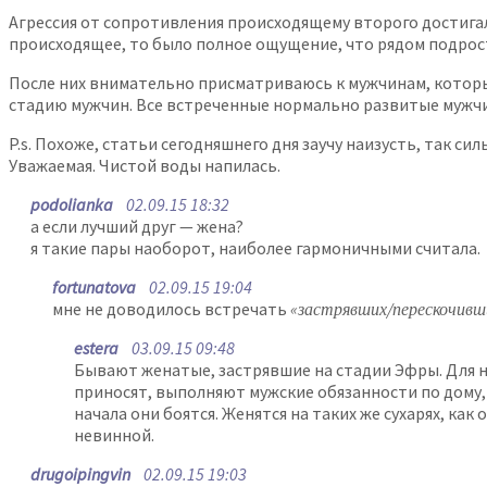
Агрессия от сопротивления происходящему второго достигала
происходящее, то было полное ощущение, что рядом подрост
После них внимательно присматриваюсь к мужчинам, которы
стадию мужчин. Все встреченные нормально развитые мужчин
P.s. Похоже, статьи сегодняшнего дня заучу наизусть, так 
Уважаемая. Чистой воды напилась.
podolianka
02.09.15 18:32
а если лучший друг — жена?
я такие пары наоборот, наиболее гармоничными считала.
fortunatova
02.09.15 19:04
мне не доводилось встречать
«застрявших/перескочивш
estera
03.09.15 09:48
Бывают женатые, застрявшие на стадии Эфры. Для ни
приносят, выполняют мужские обязанности по дому, 
начала они боятся. Женятся на таких же сухарях, к
невинной.
drugoipingvin
02.09.15 19:03