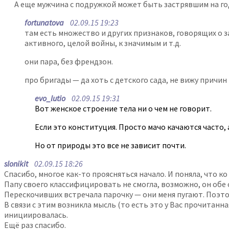
А еще мужчина с подружкой может быть застрявшим на года
fortunatova
02.09.15 19:23
там есть множество и других признаков, говорящих о з
активного, целой войны, к значимым и т.д.
они пара, без френдзон.
про бригады — да хоть с детского сада, не вижу причи
evo_lutio
02.09.15 19:31
Вот женское строение тела ни о чем не говорит.
Если это конституция. Просто мачо качаются часто, 
Но от природы это все не зависит почти.
slonikit
02.09.15 18:26
Спасибо, многое как-то проясняться начало. И поняла, что к
Папу своего классифицировать не смогла, возможно, он обе с
Перескочивших встречала парочку — они меня пугают. Поэт
В связи с этим возникла мысль (то есть это у Вас прочитан
инициировалась.
Ещё раз спасибо.