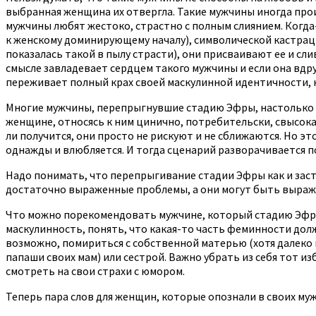
выбранная женщина их отвергла. Такие мужчины иногда про
мужчины любят жестоко, страстно с полным слиянием. Когда-
к женскому доминирующему началу), символической кастраци
показалась такой в пылу страсти), они присваивают ее и сл
смысле завладевает сердцем такого мужчины и если она вдру
переживает полный крах своей маскулинной идентичности, к
Многие мужчины, перепрыгнувшие стадию Эфры, настолько боя
женщине, относясь к ним цинично, потребительски, свысока
ли получится, они просто не рискуют и не сближаются. Но э
однажды и влюбляется. И тогда сценарий разворачивается п
Надо понимать, что перепрыгивание стадии Эфры как и заст
достаточно выраженные проблемы, а они могут быть выраже
Что можно порекомендовать мужчине, который стадию Эфры 
маскулинность, понять, что какая-то часть феминности дол
возможно, помириться с собственной матерью (хотя далеко 
папаши своих мам) или сестрой. Важно убрать из себя тот 
смотреть на свои страхи с юмором.
Теперь пара слов для женщин, которые опознали в своих му