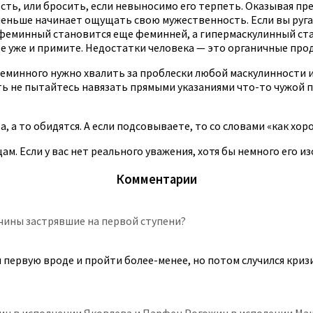
сть, или бросить, если невыносимо его терпеть. Оказывая пре
 меньше начинает ощущать свою мужественность. Если вы руга
ь феминный становится еще феминней, а гипермаскулинный ст
е уже и примите. Недостатки человека — это органичные про
еминного нужно хвалить за проблески любой маскулинности и
ть не пытайтесь навязать прямыми указаниями что-то чужой пс
а то обидятся. А если подсовываете, то со словами «как хоро
цам. Если у вас нет реального уважения, хотя бы немного его 
Комментарии
жчины застрявшие на первой ступени?
 первую вроде и пройти более-менее, но потом случился кризи