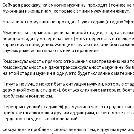
Сейчас я расскажу, как многие мужчины проходят (точнее не 
мужчинам и женщинам, которые с этими мужчинами живут.
Большинство мужчин не проходят 1-ую стадию (стадию Эфры) 
Мужчины, которые застряли на первой стадии, это, так наз
нередко «сидят у матери на шее» (могут пересесть на шею ж
характеру и поведению. Женщины пугают их, они боятся жен
случаях даже испытывают к ней отвращение.
Гомосексуальность прямого отношения к застреванию на это
гомосексуальность и даже транссексуальность мужчины быв
на этой стадии мужчин в одну, это будет «слияние с материн
Ничуть не лучше может быть ситуация мужчин, которые ста
девчонкой очень стыдно»), бояться слияния с матерью, боять
проблемы и комплексы.
Перепрыгнувший стадию Эфры мужчина часто страдает гипер
прибегает к алкоголю и другим аддикциям, отчего может ст
сердечно-сосудистых заболеваний.
Сексуальные проблемы свойственны и тем, и другим мужчин