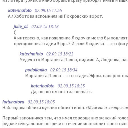
Из литературных и кино образов сразу приходят князь Мыш
katerinafoto
02.09.15 17:55
А я Хоботова вспомнила из Покровских ворот.
julie_s1
02.09.15 18:18
))
А интересно, как появление Людочки могло бы повлият
преодоления стадии Эфры? И если Людочка — это фигур
katerinafoto
02.09.15 18:23
Медея это Маргарита Пална, видимо. А, Людочка, н
podolianka
02.09.15 18:34
Маргарита Пална — это стадия Эфры. наверно. она
katerinafoto
02.09.15 18:35
Да, но потом он стал воевать.
fortunatova
02.09.15 18:05
Наблюдала вблизи мужчин обоих типов.
«Мужчина застрявший
Первый запомнился тем, что имел совершенно женский голос 
редкие сексуальные встречи в течение многих лет с постоян