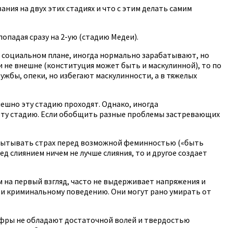
ания на двух этих стадиях и что с этим делать самим
опадая сразу на 2-ую (стадию Медеи).
в социальном плане, иногда нормально зарабатывают, но
и не внешне (конституция может быть и маскулинной), то по
ужбы, опеки, но избегают маскулинности, а в тяжелых
ешно эту стадию проходят. Однако, иногда
эту стадию. Если обобщить разные проблемы застревающих
спытывать страх перед возможной феминностью («быть
д слиянием ничем не лучше слияния, то и другое создает
на первый взгляд, часто не выдерживает напряжения и
 и криминальному поведению. Они могут рано умирать от
 Эфры не обладают достаточной волей и твердостью