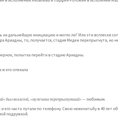
кин в исполнении Яковлева и Парфен Рогожин в исполении М
ь на дальнейшую инициацию и могло ли? Или эти всплески со
а Ариадны, то, получается, стадия Медеи перепрыгнута, но н
аверное, попытка перейти в стадию Ариадны.
 ж его опекала
» был коллегой, «мужчина перепрыгнувший»
— любимым.
и его часто путали по телефону. Свою неженитьбу в 40 лет о
ной подружкой.