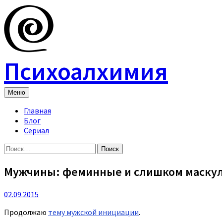
Skip
to
content
Психоалхимия
Меню
Главная
Блог
Сериал
Найти:
Мужчины: феминные и слишком маску
02.09.2015
Продолжаю
тему мужской инициации
.