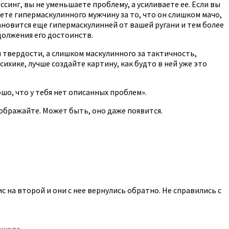
ссинг, вы не уменьшаете проблему, а усиливаете ее. Если вы
ете гипермаскулинного мужчину за то, что он слишком мачо,
ановится еще гипермаскулинней от вашей ругани и тем более
должения его достоинств.
 твердости, а слишком маскулинного за тактичность,
ихике, лучше создайте картину, как будто в ней уже это
шо, что у тебя нет описанных проблем».
изображайте. Может быть, оно даже появится.
с на второй и они с нее вернулись обратно. Не справились с