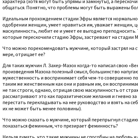
характера (хотя могут быть упрямы и замкнуты), а переск
общаться. Понятно, что проблемы могут быть выражены бол
Идеальным прохождением стадии Эфры является нормальное
одобрении женщин, умеет нравиться им, уважает женщин, це
маскулинность, любит ее и умеет ее выгодно преподносить
которые перескочили стадию Эфры, застревают на стадии Ме
Что можно порекомендовать мужчине, который застрял на с
мере, отрицает ее?
Для таких мужчин Л. Захер-Мазох когда-то написал свою «Вен
произведения Мазоха полезный смысл, большинство напугаю
мужественность и воспринимает себя чем-то совершенно по
таким же женственным как они и равным им, он воспринимае
не так строги, однако, отрицая свою маскулинность от стра
рассматривают это как паразитические желания и гневно за 
перестать перекладывать на нее руководство и взять на себ
их не может быть менее половины).
Что можно сказать о мужчине, который перепрыгнул стадию 
показаться феминным, что презирает феминность?
Нельзя думать, что такие мужчины не способны на любовь и