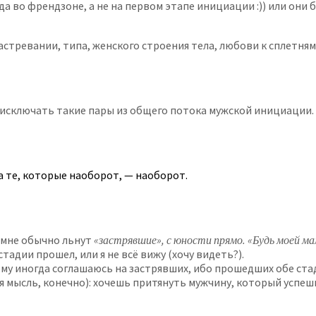
 во френдзоне, а не на первом этапе инициации :)) или они б
астревании, типа, женского строения тела, любови к сплетня
н исключать такие пары из общего потока мужской инициации.
а те, которые наоборот, — наоборот.
о мне обычно льнут
«застрявшие», с юности прямо. «Будь моей м
тадии прошел, или я не всё вижу (хочу видеть?).
ому иногда соглашаюсь на застрявших, ибо прошедших обе ст
ная мысль, конечно): хочешь притянуть мужчину, который усп