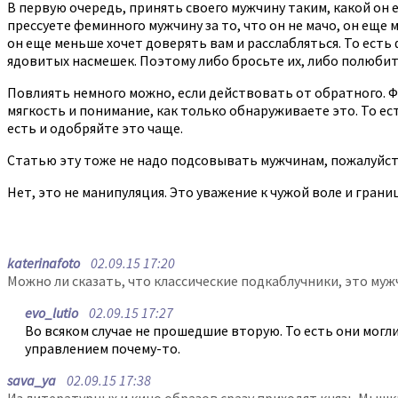
В первую очередь, принять своего мужчину таким, какой он е
прессуете феминного мужчину за то, что он не мачо, он еще
он еще меньше хочет доверять вам и расслабляться. То ест
ядовитых насмешек. Поэтому либо бросьте их, либо полюбит
Повлиять немного можно, если действовать от обратного. Ф
мягкость и понимание, как только обнаруживаете это. То ес
есть и одобряйте это чаще.
Статью эту тоже не надо подсовывать мужчинам, пожалуйста, 
Нет, это не манипуляция. Это уважение к чужой воле и грани
katerinafoto
02.09.15 17:20
Можно ли сказать, что классические подкаблучники, это му
evo_lutio
02.09.15 17:27
Во всяком случае не прошедшие вторую. То есть они могли
управлением почему-то.
sava_ya
02.09.15 17:38