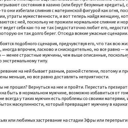
игрывают состояния в казино (или берут безумные кредиты),
то они избегали слияния с материнской фигурой как огня, пос
и, утраты мужественности, и вот теперь найдя женщину, кот
иваются с ней, поскольку не прожили нормальное слияние и н
г ведет себя как-то не так (недостаточно любит его, недоста
оторую он так долго берег. Отсюда всякие ужасные сценарии.
тся подобного сценария, предчувствуя его, что так всю жизн
, иногда впрочем, ласково и снисходительно, но все равно —
то — менее страстные мужчины, чем выше описанные, поскольк
о экстремальному типу.
ревание на ней бывает разным, разной степени, поэтому и п
ны меньше, но все равно доставлять неприятности.
не прошел? Вернуться на нее и пройти. Перестать презират
жна быть в нормальном мужчине, возможно избавиться от гом
не всегда у таких мужчин есть проблемы со своими матерями,
избыток маскулинности, который превращает мужчину в карика
жьях или любимых застревание на стадии Эфры или перепрыгив