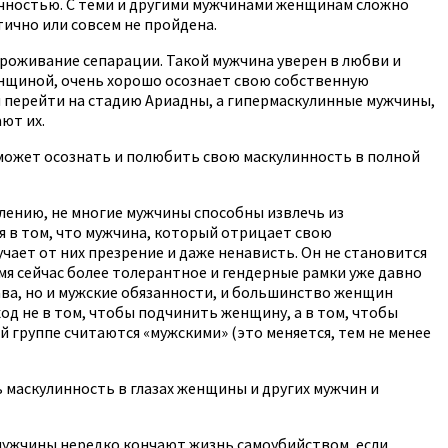
тичностью. С теми и другими мужчинами женщинам сложно
ично или совсем не пройдена.
роживание сепарации. Такой мужчина уверен в любви и
женщиной, очень хорошо осознает свою собственную
и перейти на стадию Ариадны, а гипермаскулинные мужчины,
ют их.
 может осознать и полюбить свою маскулинность в полной
жалению, не многие мужчины способны извлечь из
я в том, что мужчина, который отрицает свою
ает от них презрение и даже ненависть. Он не становится
мя сейчас более толерантное и гендерные рамки уже давно
ава, но и мужские обязанности, и большинство женщин
од не в том, чтобы подчинить женщину, а в том, чтобы
 группе считаются «мужскими» (это меняется, тем не менее
ь маскулинность в глазах женщины и других мужчин и
 мужчины нередко кончают жизнь самоубийством, если