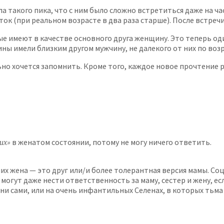
 такого пика, что с ним было сложно встретиться даже на час
ок (при реальном возрасте в два раза старше). После встреч
е имеют в качестве основного друга женщину. Это теперь од
ы имели близким другом мужчину, не далекого от них по возр
сильно хочется запомнить. Кроме того, каждое новое прочтен
их»
в женатом состоянии, потому не могу ничего ответить.
х жена — это друг или/и более толерантная версия мамы. Соц
могут даже нести ответственность за маму, сестер и жену, е
ак они сами, или на очень инфантильных Селенах, в которых т