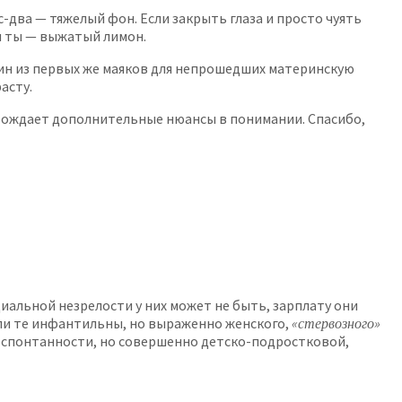
-два — тяжелый фон. Если закрыть глаза и просто чуять
и ты — выжатый лимон.
ин из первых же маяков для непрошедших материнскую
асту.
ие рождает дополнительные нюансы в понимании. Спасибо,
иальной незрелости у них может не быть, зарплату они
сли те инфантильны, но выраженно женского,
«стервозного»
ьма спонтанности, но совершенно детско-подростковой,