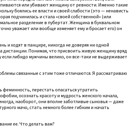
 спиваются или убивают женщину от ревности. Именно такие
кольку боялись ее власти и своей слабости (это — ненависть
орая подчинилась и стала «своей собственной» (или
ормальное разделение в пубертат. Женщина в буквальном
точно уважает или вообще изменяет ему и бросает его) он
ь и ходят в панцире, никогда не доверяя ни одной
 на дистанции. Понимая, что присвоить живую женщину вряд
у если либидо мужчины велико, он все-таки не выдерживает
роблемы связанные с этим тоже отличаются. Я рассматриваю
ь феминность, перестать опасаться утратить
офобии, осознать красоту и мудрость женского начала,
 иногда, наоборот, они вполне заботливые сыновья — даже
турного мачо, стать немного более гибким и начать
ание ее. Что делать вам?