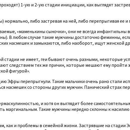
проходят) 1-ую и 2-ую стадии инициации, как выглядят застрев
нормально, либо застревая на ней, либо перепрыгивая ее и п
ываемые, «маменькины сыночки», они не всегда инфантильны 
ены). В любом случае такие мужчины достаточно феминны, есл
ских насмешек и замыкаются, либо наоборот, ищут женской др
й стадии не имеет, геи бывают очень разными, некоторые усп
ают следствием тех же причин, которые мешают ему пройти 
ской фигурой».
дию Эфры перепрыгнули. Такие мальчики очень рано стали и
ся насмешек со стороны других мужчин. Панический страх пере
маскулинностью, и хотя он выглядит более самостоятельным 
ать маргинальным. Такие мужчины нередко склонны к насилию
ам, как и проблемы в семейной жизни. Застрявшие на стадии