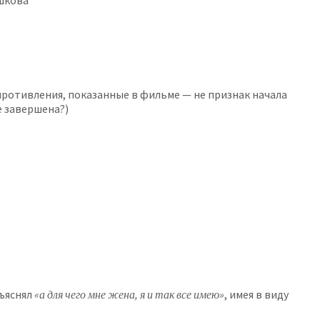
ашкова
противления, показанные в фильме — не признак начала
е завершена?)
бъяснял
«а для чего мне жена, я и так все имею»
, имея в виду