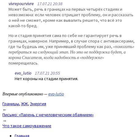
vivrepourvivre
17.07.21 20:38
Может быть, речь в границах на первых четырёх стадиях и
невозможна: если человек отрицает проблему, он и рассказать
о ней не сможет, кроме как вывалить решето, что всё это
какой-то бред.
Но и стадия принятия сама по себе не гарантирует речь в
границах, наверное. Например, в случае спора с антиваксерами,
где ты будешь им, уже принявший проблему как раз,
«помогать»
перебраться на следующий этап. Но это не поддержка будет, а
корона Спасателя, когда надобность в «поддержке»
померещилась.
evo_lutio
17.07.21 20:55
Нет короны на стадии принятия.
Впервые опубликовано —
evo-lutio
Границы
,
ЖЖ
,
Энергия
Post
←
Письмо: «Парень с нечеловеческим обаянием»
navigation
→
Что такое самоуважение
Главная