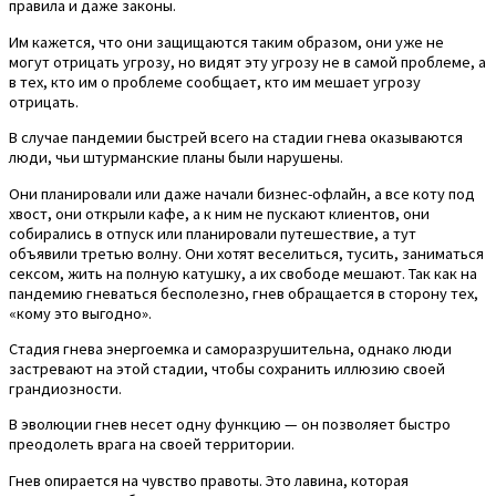
правила и даже законы.
Им кажется, что они защищаются таким образом, они уже не
могут отрицать угрозу, но видят эту угрозу не в самой проблеме, а
в тех, кто им о проблеме сообщает, кто им мешает угрозу
отрицать.
В случае пандемии быстрей всего на стадии гнева оказываются
люди, чьи штурманские планы были нарушены.
Они планировали или даже начали бизнес-офлайн, а все коту под
хвост, они открыли кафе, а к ним не пускают клиентов, они
собирались в отпуск или планировали путешествие, а тут
объявили третью волну. Они хотят веселиться, тусить, заниматься
сексом, жить на полную катушку, а их свободе мешают. Так как на
пандемию гневаться бесполезно, гнев обращается в сторону тех,
«кому это выгодно».
Стадия гнева энергоемка и саморазрушительна, однако люди
застревают на этой стадии, чтобы сохранить иллюзию своей
грандиозности.
В эволюции гнев несет одну функцию — он позволяет быстро
преодолеть врага на своей территории.
Гнев опирается на чувство правоты. Это лавина, которая