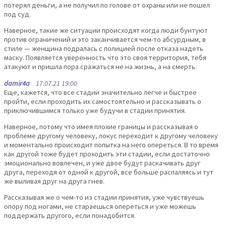
потерял деньги, а не получил по голове от охраны или не пошел
под суд.
Наверное, такие же ситуации происходят когда люди бунтуют
против ограничений и это заканчивается чем-то абсурдным, в
стиле — женщина подралась с полицией после отказа надеть
маску. Появляется уверенность что это своя территория, тебя
атакуют и пришла пора сражаться не на жизнь, а на смерть.
damir4a
17.07.21 19:00
Еще, кажется, что все стадии значительно легче и быстрее
пройти, если проходить их самостоятельно и рассказывать о
приключившимся только уже будучи в стадии принятия.
Наверное, потому что имея плохие границы и рассказывая о
проблеме другому человеку, локус переходит к другому человеку
и моментально происходит попытка на него опереться. В то время
как другой тоже будет проходить эти стадии, если достаточно
эмоционально вовлечен, и уже двое будут раскачивать друг
друга, переходя от одной к другой, все больше распаляясь и тут
же выливая друг на друга гнев.
Рассказывая же о чем-то из стадии принятия, уже чувствуешь
опору под ногами, не стараешься опереться и уже можешь
поддержать другого, если понадобится.