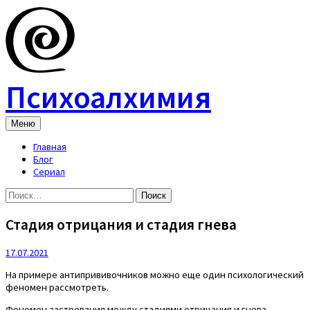
Skip
to
content
Психоалхимия
Меню
Главная
Блог
Сериал
Найти:
Стадия отрицания и стадия гнева
17.07.2021
На примере антипрививочников можно еще один психологический
феномен рассмотреть.
Феномен застревания между стадиями отрицания и гнева.