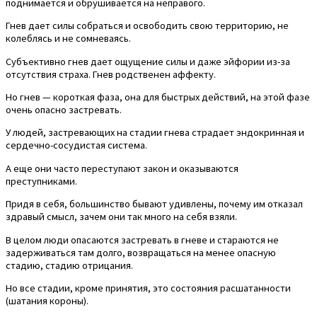
поднимается и обрушивается на неправого.
Гнев дает силы собраться и освободить свою территорию, не
колеблясь и не сомневаясь.
Субъективно гнев дает ощущение силы и даже эйфории из-за
отсутствия страха. Гнев родственен аффекту.
Но гнев — короткая фаза, она для быстрых действий, на этой фазе
очень опасно застревать.
У людей, застревающих на стадии гнева страдает эндокринная и
сердечно-сосудистая система.
А еще они часто переступают закон и оказываются
преступниками.
Придя в себя, большинство бывают удивлены, почему им отказал
здравый смысл, зачем они так много на себя взяли.
В целом люди опасаются застревать в гневе и стараются не
задерживаться там долго, возвращаться на менее опасную
стадию, стадию отрицания.
Но все стадии, кроме принятия, это состояния расшатанности
(шатания короны).