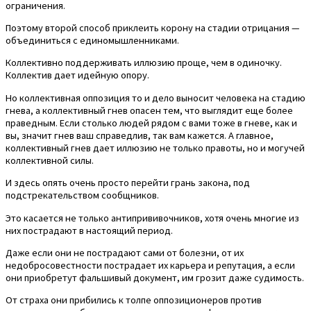
ограничения.
Поэтому второй способ приклеить корону на стадии отрицания —
объединиться с единомышленниками.
Коллективно поддерживать иллюзию проще, чем в одиночку.
Коллектив дает идейную опору.
Но коллективная оппозиция то и дело выносит человека на стадию
гнева, а коллективный гнев опасен тем, что выглядит еще более
праведным. Если столько людей рядом с вами тоже в гневе, как и
вы, значит гнев ваш справедлив, так вам кажется. А главное,
коллективный гнев дает иллюзию не только правоты, но и могучей
коллективной силы.
И здесь опять очень просто перейти грань закона, под
подстрекательством сообщников.
Это касается не только антипрививочников, хотя очень многие из
них пострадают в настоящий период.
Даже если они не пострадают сами от болезни, от их
недобросовестности пострадает их карьера и репутация, а если
они приобретут фальшивый документ, им грозит даже судимость.
От страха они прибились к толпе оппозиционеров против