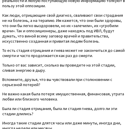
реальности и любую поступающую новую информацию толкуют в
пользу этой оппозиции.
Как люди, отрицающие свой диагноз, сваливают свои страдания
не на болезнь, а на терапию. Им кажется, что они были здоровы,
что они бы легко выздоровели, но их «залечили», их «угробили
врачи». Так и оппозиционеры, даже находясь под ИВЛ, будут
думать, что виной всему заговор врачей и правительства,
искусственно созданная и привитая людям болезнь.
То есть стадия отрицания и гнева может не закончиться до самой
смерти и часто продолжается как раз до смерти.
Только от вас зависит, сколько вы проведете на этой стадии,
сливая энергию в дыру.
Вспомните, друзья, что вы чувствовали при столкновении с
серьезной потерей?
Не важно какая была потеря: имущественная, финансовая, утрата
любви или близкого человека.
Была ли стадия отрицания, была ли стадия гнева, долго ли эти
стадии длились?
Иногда такие стадии длятся часы или даже минуты, иногда дни,
иногда недели или месяцы.