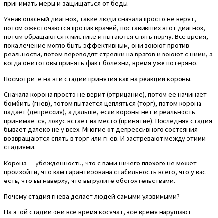
принимать меры и защищаться от беды.
Узнав опасный диагноз, такие люди сначала просто не верят,
потом ожесточаются против врачей, поставивших этот диагноз,
потом обращаются к мистике и пытаются снять порчу. Все время,
пока лечение могло быть эффективным, они воюют против
реальности, потом переводят стрелки на врагов и воюют с ними, а
когда они готовы принять факт болезни, время уже потеряно.
Посмотрите на эти стадии принятия как на реакции короны.
Сначала корона просто не верит (отрицание), потом ее начинает
бомбить (гнев), потом пытается цепляться (торг), потом корона
падает (депрессия), а дальше, если короны нет и реальность
принимается, локус встает на место (принятие). Последняя стадия
бывает далеко не у всех. Многие от депрессивного состояния
возвращаются опять в торг или гнев. И застревают между этими
стадиями.
Корона — убежденность, что с вами ничего плохого не может
произойти, что вам гарантирована стабильность всего, что у вас
есть, что вы наверху, что вы рулите обстоятельствами.
Почему стадия гнева делает людей самыми уязвимыми?
На этой стадии они все время косячат, все время нарушают