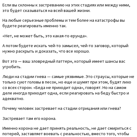
Если вы склонны к застреванию на этих стадиях или между ними,
это будет сказываться на всей вашей жизни.
На любые серьезные проблемы и тем более на катастрофы вы
будете реагировать именно так.
«Нет, не может быть, это какая-то ерунда».
А потом будете искать чей-то замысел, чей-то заговор, который
нужно раскрыть и доказать, что все хорошо.
Вот это — ваш зловредный паттерн, который имеет шансы вас
угробить.
Люди на стадии гнева — самые уязвимые. Это страусы, которые не
только суют головы в песок, но еще и шумят при этом, будят лихо
со всех сторон. «Беда не приходит одна», говорят. Но на самом
деле иногда приходит одна, если реагировать на беду быстро и
адекватно.
Почему человек застревает на стадии отрицания или гнева?
Застревает там его корона.
Именно корона не дает принять реальность, не дает смириться с
потерей, заставляет воевать с реальностью, вместо того, чтобы