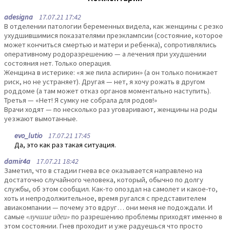
adesigna
17.07.21 17:42
В отделении патологии беременных видела, как женщины с резко
ухудшившимися показателями преэклампсии (состояние, которое
может кончиться смертью и матери и ребенка), сопротивлялись
оперативному родоразрешению — а лечения при ухудшении
состояния нет. Только операция.
Женщина в истерике: «я же пила аспирин» (а он только понижает
риск, но не устраняет). Другая — нет, я хочу рожать в другом
роддоме (а там может отказ органов моментально наступить).
Третья — «Нет! Я сумку не собрала для родов!»
Врачи ходят — по несколько раз уговаривают, женщины на роды
уезжают вымотанные.
evo_lutio
17.07.21 17:45
Да, это как раз такая ситуация.
damir4a
17.07.21 18:42
Заметил, что в стадии гнева все оказывается направлено на
достаточно случайного человека, который, обычно по долгу
службы, об этом сообщил. Как-то опоздал на самолет и какое-то,
хоть и непродолжительное, время ругался с представителем
авиакомпании — почему это вдруг… они меня не подождали. И
самые
«лучшие идеи»
по разрешению проблемы приходят именно в
этом состоянии. Гнев проходит и уже радуешься что просто