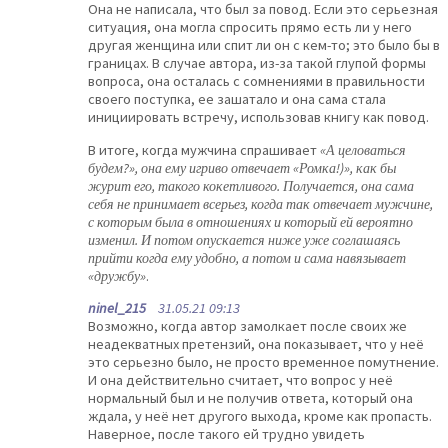
Она не написала, что был за повод. Если это серьезная
ситуация, она могла спросить прямо есть ли у него
другая женщина или спит ли он с кем-то; это было бы в
границах. В случае автора, из-за такой глупой формы
вопроса, она осталась с сомнениями в правильности
своего поступка, ее зашатало и она сама стала
инициировать встречу, использовав книгу как повод.
В итоге, когда мужчина спрашивает
«А целоваться
будем?», она ему игриво отвечает «Ромка!)», как бы
журит его, такого кокетливого. Получается, она сама
себя не принимает всерьез, когда так отвечает мужчине,
с которым была в отношениях и который ей вероятно
изменил. И потом опускается ниже уже соглашаясь
прийти когда ему удобно, а потом и сама навязывает
«дружбу»
.
ninel_215
31.05.21 09:13
Возможно, когда автор замолкает после своих же
неадекватных претензий, она показывает, что у неё
это серьезно было, не просто временное помутнение.
И она действительно считает, что вопрос у неё
нормальный был и не получив ответа, который она
ждала, у неё нет другого выхода, кроме как пропасть.
Наверное, после такого ей трудно увидеть