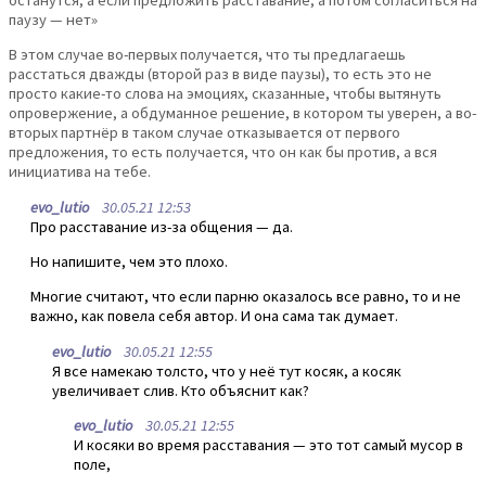
паузу — нет»
В этом случае во-первых получается, что ты предлагаешь
расстаться дважды (второй раз в виде паузы), то есть это не
просто какие-то слова на эмоциях, сказанные, чтобы вытянуть
опровержение, а обдуманное решение, в котором ты уверен, а во-
вторых партнёр в таком случае отказывается от первого
предложения, то есть получается, что он как бы против, а вся
инициатива на тебе.
evo_lutio
30.05.21 12:53
Про расставание из-за общения — да.
Но напишите, чем это плохо.
Многие считают, что если парню оказалось все равно, то и не
важно, как повела себя автор. И она сама так думает.
evo_lutio
30.05.21 12:55
Я все намекаю толсто, что у неё тут косяк, а косяк
увеличивает слив. Кто объяснит как?
evo_lutio
30.05.21 12:55
И косяки во время расставания — это тот самый мусор в
поле,