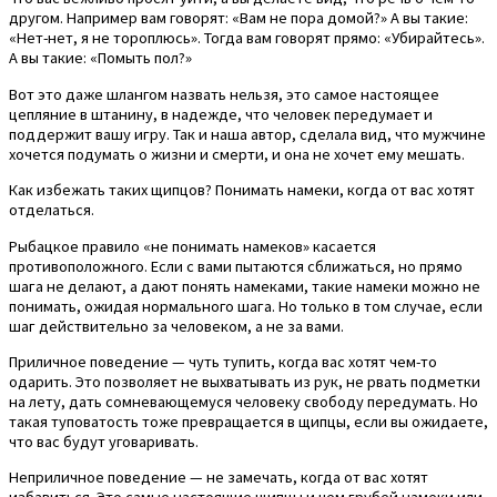
другом. Например вам говорят: «Вам не пора домой?» А вы такие:
«Нет-нет, я не тороплюсь». Тогда вам говорят прямо: «Убирайтесь».
А вы такие: «Помыть пол?»
Вот это даже шлангом назвать нельзя, это самое настоящее
цепляние в штанину, в надежде, что человек передумает и
поддержит вашу игру. Так и наша автор, сделала вид, что мужчине
хочется подумать о жизни и смерти, и она не хочет ему мешать.
Как избежать таких щипцов? Понимать намеки, когда от вас хотят
отделаться.
Рыбацкое правило «не понимать намеков» касается
противоположного. Если с вами пытаются сближаться, но прямо
шага не делают, а дают понять намеками, такие намеки можно не
понимать, ожидая нормального шага. Но только в том случае, если
шаг действительно за человеком, а не за вами.
Приличное поведение — чуть тупить, когда вас хотят чем-то
одарить. Это позволяет не выхватывать из рук, не рвать подметки
на лету, дать сомневающемуся человеку свободу передумать. Но
такая туповатость тоже превращается в щипцы, если вы ожидаете,
что вас будут уговаривать.
Неприличное поведение — не замечать, когда от вас хотят