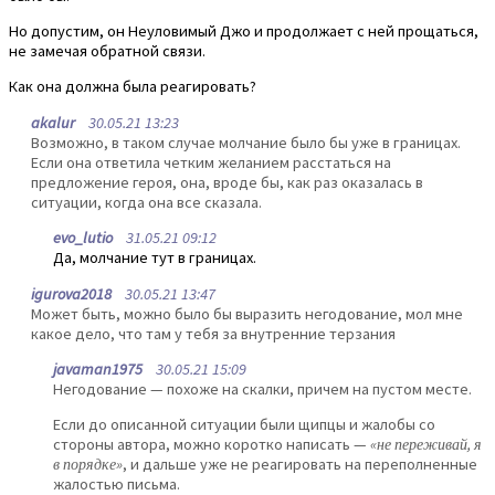
Но допустим, он Неуловимый Джо и продолжает с ней прощаться,
не замечая обратной связи.
Как она должна была реагировать?
akalur
30.05.21 13:23
Возможно, в таком случае молчание было бы уже в границах.
Если она ответила четким желанием расстаться на
предложение героя, она, вроде бы, как раз оказалась в
ситуации, когда она все сказала.
evo_lutio
31.05.21 09:12
Да, молчание тут в границах.
igurova2018
30.05.21 13:47
Может быть, можно было бы выразить негодование, мол мне
какое дело, что там у тебя за внутренние терзания
javaman1975
30.05.21 15:09
Негодование — похоже на скалки, причем на пустом месте.
Если до описанной ситуации были щипцы и жалобы со
стороны автора, можно коротко написать —
«не переживай, я
в порядке»
, и дальше уже не реагировать на переполненные
жалостью письма.