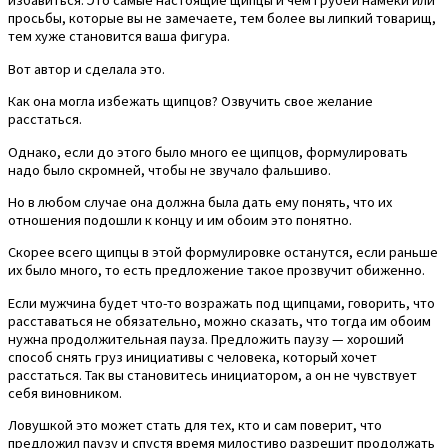
избавиться. Это самые настоящие щипцы и чем грубей намеки или
просьбы, которые вы не замечаете, тем более вы липкий товарищ,
тем хуже становится ваша фигура.
Вот автор и сделала это.
Как она могла избежать щипцов? Озвучить свое желание
расстаться.
Однако, если до этого было много ее щипцов, формулировать
надо было скромней, чтобы не звучало фальшиво.
Но в любом случае она должна была дать ему понять, что их
отношения подошли к концу и им обоим это понятно.
Скорее всего щипцы в этой формулировке останутся, если раньше
их было много, то есть предложение такое прозвучит обиженно.
Если мужчина будет что-то возражать под щипцами, говорить, что
расставаться не обязательно, можно сказать, что тогда им обоим
нужна продолжительная пауза. Предложить паузу — хороший
способ снять груз инициативы с человека, который хочет
расстаться. Так вы становитесь инициатором, а он не чувствует
себя виновником.
Ловушкой это может стать для тех, кто и сам поверит, что
предложил паузу и спустя время милостиво разрешит продолжать