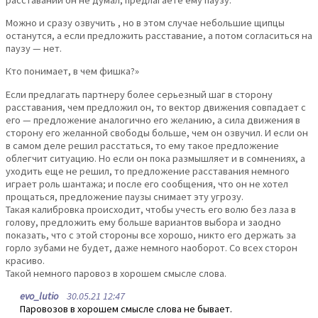
Можно и сразу озвучить , но в этом случае небольшие щипцы
останутся, а если предложить расставание, а потом согласиться на
паузу — нет.
Кто понимает, в чем фишка?»
Если предлагать партнеру более серьезный шаг в сторону
расставания, чем предложил он, то вектор движения совпадает с
его — предложение аналогично его желанию, а сила движения в
сторону его желанной свободы больше, чем он озвучил. И если он
в самом деле решил расстаться, то ему такое предложение
облегчит ситуацию. Но если он пока размышляет и в сомнениях, а
уходить еще не решил, то предложение расставания немного
играет роль шантажа; и после его сообщения, что он не хотел
прощаться, предложение паузы снимает эту угрозу.
Такая калибровка происходит, чтобы учесть его волю без лаза в
голову, предложить ему больше вариантов выбора и заодно
показать, что с этой стороны все хорошо, никто его держать за
горло зубами не будет, даже немного наоборот. Со всех сторон
красиво.
Такой немного паровоз в хорошем смысле слова.
evo_lutio
30.05.21 12:47
Паровозов в хорошем смысле слова не бывает.