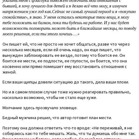
удалить тебя с фэйсбука поможет облегчить мои отношения с
бывшей, я хочу лучшего для детей и я делаю всё что могу, я измучен
напряжением уже год как.Сейчас не самый лучший период и я «покупаю
спокойствие», я знаю. У меня остались некоторые твои вещи, я могу
тебе положить на балкон, пока ты будешь на работе. И у нас будет
возможность поговорить может быть в ближайшие месяцы, по поводу
моего решения, если ты этого хочешь …»
Он пишет ей, что не просто не хочет общаться, разве что через
несколько месяцев, если ей очень надо, он еще пишет, что
вынужден заблокировать ее везде, потому что боится ее. Он
боится ее мести, ее подлости, ее глупости, он боится, что она
косвенно или прямо помешает ему восстановить отношения с
женой.
Если ваши щипцы довели ситуацию до такого, дела ваши плохи.
Но и в самом плохом случае тоже нужно реагировать правильно,
насколько возможно, чтобы не стало еще хуже.
Молчание здесь прозвучало зловеще.
Бедный мужчина решил, что автор готовит план мести.
Поэтому она должна ответить что-то вроде: «Не переживай, я не
собираюсь как-то тебе мешать. Жаль, что ты думаешь обо мне так.
Вещи положи на балкон, если удобно. Со мной все отлично».