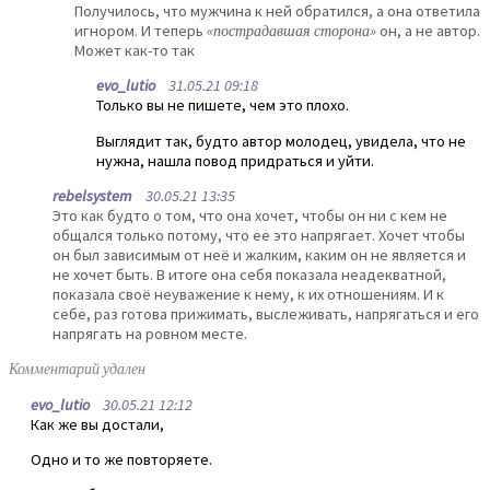
Получилось, что мужчина к ней обратился, а она ответила
игнором. И теперь
«пострадавшая сторона»
он, а не автор.
Может как-то так
evo_lutio
31.05.21 09:18
Только вы не пишете, чем это плохо.
Выглядит так, будто автор молодец, увидела, что не
нужна, нашла повод придраться и уйти.
rebelsystem
30.05.21 13:35
Это как будто о том, что она хочет, чтобы он ни с кем не
общался только потому, что ее это напрягает. Хочет чтобы
он был зависимым от неё и жалким, каким он не является и
не хочет быть. В итоге она себя показала неадекватной,
показала своё неуважение к нему, к их отношениям. И к
себе, раз готова прижимать, выслеживать, напрягаться и его
напрягать на ровном месте.
Комментарий удален
evo_lutio
30.05.21 12:12
Как же вы достали,
Одно и то же повторяете.