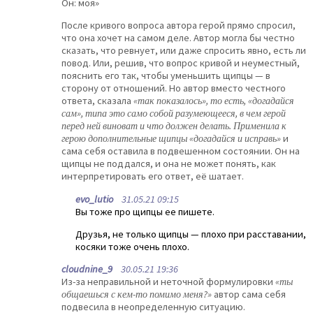
Он: моя»
После кривого вопроса автора герой прямо спросил,
что она хочет на самом деле. Автор могла бы честно
сказать, что ревнует, или даже спросить явно, есть ли
повод. Или, решив, что вопрос кривой и неуместный,
пояснить его так, чтобы уменьшить щипцы — в
сторону от отношений. Но автор вместо честного
ответа, сказала
«так показалось», то есть, «догадайся
сам», типа это само собой разумеющееся, в чем герой
перед ней виноват и что должен делать. Применила к
герою дополнительные щипцы «догадайся и исправь»
и
сама себя оставила в подвешенном состоянии. Он на
щипцы не поддался, и она не может понять, как
интерпретировать его ответ, её шатает.
evo_lutio
31.05.21 09:15
Вы тоже про щипцы ее пишете.
Друзья, не только щипцы — плохо при расставании,
косяки тоже очень плохо.
cloudnine_9
30.05.21 19:36
Из-за неправильной и неточной формулировки
«ты
общаешься с кем-то помимо меня?»
автор сама себя
подвесила в неопределенную ситуацию.