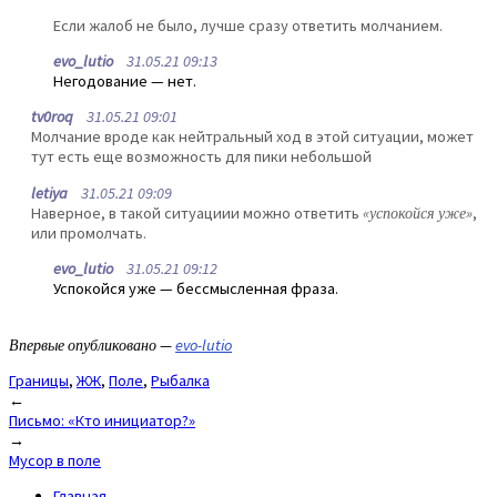
Если жалоб не было, лучше сразу ответить молчанием.
evo_lutio
31.05.21 09:13
Негодование — нет.
tv0roq
31.05.21 09:01
Молчание вроде как нейтральный ход в этой ситуации, может
тут есть еще возможность для пики небольшой
letiya
31.05.21 09:09
Наверное, в такой ситуациии можно ответить
«успокойся уже»
,
или промолчать.
evo_lutio
31.05.21 09:12
Успокойся уже — бессмысленная фраза.
Впервые опубликовано —
evo-lutio
Границы
,
ЖЖ
,
Поле
,
Рыбалка
Post
←
Письмо: «Кто инициатор?»
navigation
→
Мусор в поле
Главная