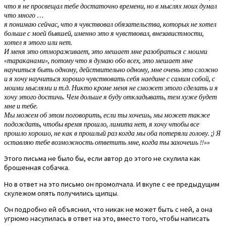
что я не просвещал тебе достаточно времени, но в мыслях моих думал
что много …
я понимаю сейчас, что я чувствовал обязательства, которых не хотел
больше с моей бывшей, именно это я чувствовал, внезавистмости,
хотел я этого или нет.
И меня это отмораживает, это мешает мне разобраться с моими
«тараканами», потому что я думаю обо всех, это мешает мне
научиться быть одному, действительно одному, мне очень это сложно
и я хочу научиться хорошо чувствовать себя наедине с самим собой, с
моими мыслями и т.д. Никто кроме меня не сможет этого сделать и я
хочу этого достичь. Чем дольше я буду откладывать, тем хуже будет
мне и тебе.
Мы можем об этом поговорить, если ты хочешь, мы может также
подождать, чтобы время прошло, лимита нет, я хочу чтобы все
прошло хорошо, не как в прошлый раз когда мы оба потеряли голову. ;) Я
оставляю тебе возможность ответить мне, когда ты захочешь !!»»
Этого письма не было бы, если автор до этого не скулила как
брошенная собачка.
Но в ответ на это письмо он промолчала. И вкупе с ее предыдущим
скулежом опять получились щипцы.
Он подробно ей объяснил, что никак не может быть с ней, а она
угрюмо насупилась в ответ на это, вместо того, чтобы написать