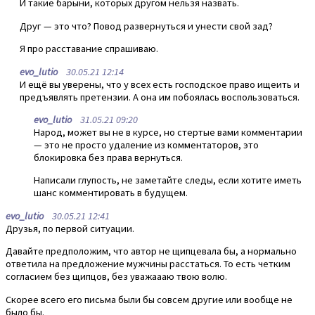
И такие барыни, которых другом нельзя назвать.
Друг — это что? Повод развернуться и унести свой зад?
Я про расставание спрашиваю.
evo_lutio
30.05.21 12:14
И ещё вы уверены, что у всех есть господское право ищеить и
предъявлять претензии. А она им побоялась воспользоваться.
evo_lutio
31.05.21 09:20
Народ, может вы не в курсе, но стертые вами комментарии
— это не просто удаление из комментаторов, это
блокировка без права вернуться.
Написали глупость, не заметайте следы, если хотите иметь
шанс комментировать в будущем.
evo_lutio
30.05.21 12:41
Друзья, по первой ситуации.
Давайте предположим, что автор не щипцевала бы, а нормально
ответила на предложение мужчины расстаться. То есть четким
согласием без щипцов, без уважаааю твою волю.
Скорее всего его письма были бы совсем другие или вообще не
было бы.