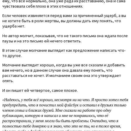
ему, что все нормально, она уже рада их расставанию, она и сама
чувствовала себя плохо в этих отношениях.
Если человек извиняется перед вами за причиненный ущерб, а вы
не хотите быть в роли жертвы, вы должны дать ему понять, что
ущерба нет.
Но автор молчит, показывая, что не такого письма она ждала после
паузы и на это письмо ей нечего ответить.
В этом случае молчание выглядит как предложение написать что-
то другое.
Молчание выглядит хорошо, когда вы уже все сказали и добавить
вам нечего, но в данном случае она давала ему понять, что
расставаться не хочет. И молчанием своим она это утверждает
опять.
И он пишет ей четвертое, самое плохое.
«Надеюсь, у тебя всё хорошо, несмотря ни на что. Я просто хотел тебя
предупредить, что я почистил мой фэйсбук и оставил в друзьях только
членов семьи и близких друзей. Мне сказали на работе про одну
публикацию, которую я написал и мне не понравилось, что её
распространили, у меня могли бы быть проблемы. Очевидно, что я
полностью тебе доверяю и я знаю, что это не ты, но в тоже время,