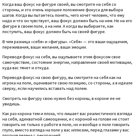
Когда ваш фокус на фигуре своей, вы смотрите на себя со
стороны, и это очень хорошее положение фокуса для выбора
шагов. Когда вы пытаетесь понять, чего хочет человек, что ему
надо и что он чувствует, ваш фокус должен быть на нем. Не на его
фигуре в своем поле, а на нем. А когда вы выбираете, как
поступить, ваш фокус должен быть на своей фигуре.
В чем разница «себя» и «фигуры». «Себя» — это ваши ощущения,
переживания, ваши желания, ваши эмоции.
Переводя фокус на себя, вы ощупываете этим фокусом свое
самочувствие, состояние энергии, направление своей мотивации,
куда вас тянет и откуда.
Переводя фокус на свою фигуру, вы смотрите на себя как на
игрока на поле, оцениваете свою позицию, со стороны, а в идеале
сверху, если научились вставать над полем.
Смотреть на фигуру свою нужно без короны, в короне ее не
увидишь.
Как раз корона тем и плоха, что лишает вас реалистичного взгляда
на себя, адекватной самооценки, и с короной на голове не стоит
говорить не только о работе в поле, но и вообще о поле говорить
глупо, вместо взгляда на поле у вас иллюзии, перед глазами у вас
плотная пелена с декорацией.