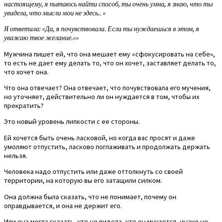
настоящему, я пытаюсь найти способ, ты очень умна, я знаю, что ты
увидела, что мысли мои не здесь.. »
Я ответила: «Да, я почувствовала. Если ты нуждаешься в этом, я
уважаю твое желание.»»
Мужчина пишет ей, что она мешает ему «сфокусировать на себе»,
то есть не дает ему делать то, что он хочет, заставляет делать то,
что хочет она.
Что она отвечает? Она отвечает, что почувствовала его мучения,
но уточняет, действительно ли он нуждается в том, чтобы их
прекратить?
Это новый уровень липкости с ее стороны.
Ей хочется быть очень ласковой, но когда вас просят и даже
умоляют отпустить, ласково поглаживать и продолжать держать
нельзя.
Человека надо отпустить или даже оттолкнуть со своей
территории, на которую вы его затащили силком.
Она должна была сказать, что не понимает, почему он
оправдывается, и она не держит его.
Или она могла сказать, что не видела, что он мучается, иначе не