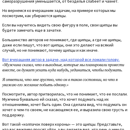
саморазрушения уменьшается, от безделья слабеет и чахнет.
Но вернемся ко вчерашним задачам, на примере которых мы
посмотрим, как убираются щипцы.
Если вы научитесь видеть свою фигуру в поле, свои щипцы вы
будете замечать еще в зачатке.
Большинство авторов не понимают, где щипцы, а где не щипцы,
даже если пишут, что вот щипцы, они это делают на всякий
случай, но не понимают, почему щипцы и как иначе.
Вот вчерашняя автор в задаче, над которой все ломали голову.
«Мужчина сказал, что в выходные, которые мы планировали провести
вместе, он думает уехать куда нибудь, уединиться, чтобы подумать.
Я ответила, что мне грустно, что он в таком состоянии, но что я
уважаю его желание побыть одному.»
Посмотрите, автор притворилась, что не понимает, что ее послали.
Мужчина буквально ей сказал, что хочет подумать над их
отношениями, хочет быть один. Она сделала вид, что подумать он
хочет о чем-то своем, не касающемся ее, и выразила свою грусть и
поддержку.
Вот такой «колпачок поверх короны» — это щипцы. Представьте,
что вас вежливо просят уйти, а вы делаете вид, что речь о чем-то