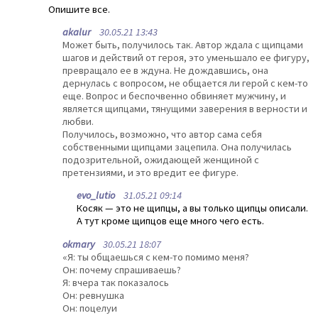
Опишите все.
akalur
30.05.21 13:43
Может быть, получилось так. Автор ждала с щипцами
шагов и действий от героя, это уменьшало ее фигуру,
превращало ее в ждуна. Не дождавшись, она
дернулась с вопросом, не общается ли герой с кем-то
еще. Вопрос и беспочвенно обвиняет мужчину, и
является щипцами, тянущими заверения в верности и
любви.
Получилось, возможно, что автор сама себя
собственными щипцами зацепила. Она получилась
подозрительной, ожидающей женщиной с
претензиями, и это вредит ее фигуре.
evo_lutio
31.05.21 09:14
Косяк — это не щипцы, а вы только щипцы описали.
А тут кроме щипцов еще много чего есть.
okmary
30.05.21 18:07
«Я: ты общаешься с кем-то помимо меня?
Он: почему спрашиваешь?
Я: вчера так показалось
Он: ревнушка
Он: поцелуи