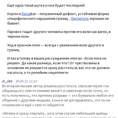
Ещё одна такая шутка и она будет последней.
Корон и
багов
Баг – пограничный дефект, устойчивая форма
специфического нарушения границ...
Прочитать
хороших не
бывает.
Паровоз тащит другого человека против его воли как вагон, в
чёрном поле.
Ход в красном поле — всегда с уважением воли другого и
границ.
И лаз в голову в ваших рассуждениях описан. «Если пока не
решил». Да какая разница, если что? От чувства вины в
основном не решаются сразу расстаться, вас это не должно
касаться, а то репейник нацепляете.
in_vite
30.05.21 11:12
Во втором письме автор решила расстаться, спросив героя «ты
общаешься с кем-то помимо меня?» и замолчав после этого, то
есть получилось, что причина разрыва — это буквально любое его
общение с другими людьми, а она и не догадывалась, что он не
отшельник и ещё с кем-то общается.
«Можно и сразу озвучить , но в этом случае небольшие щипцы
останутся, а если предложить расставание, а потом согласиться на