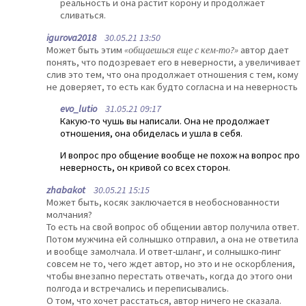
реальность и она растит корону и продолжает
сливаться.
igurova2018
30.05.21 13:50
Может быть этим
«общаешься еще с кем-то?»
автор дает
понять, что подозревает его в неверности, а увеличивает
слив это тем, что она продолжает отношения с тем, кому
не доверяет, то есть как будто согласна и на неверность
evo_lutio
31.05.21 09:17
Какую-то чушь вы написали. Она не продолжает
отношения, она обиделась и ушла в себя.
И вопрос про общение вообще не похож на вопрос про
неверность, он кривой со всех сторон.
zhabakot
30.05.21 15:15
Может быть, косяк заключается в необоснованности
молчания?
То есть на свой вопрос об общении автор получила ответ.
Потом мужчина ей солнышко отправил, а она не ответила
и вообще замолчала. И ответ-шланг, и солнышко-пинг
совсем не то, чего ждет автор, но это и не оскорбления,
чтобы внезапно перестать отвечать, когда до этого они
полгода и встречались и переписывались.
О том, что хочет расстаться, автор ничего не сказала.