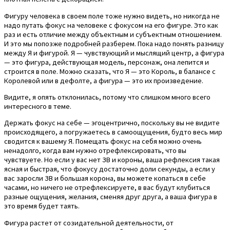
Фигуру человека в своем поле тоже нужно видеть, но никогда не
надо путать фокус на человеке с фокусом на его фигуре. Это как
раз и есть отличие между объектным и субъектным отношением.
И это мы попозже подробней разберем. Пока надо понять разницу
между Я и фигурой. Я — чувствующий и мыслящий центр, а фигура
— это фигура, действующая модель, персонаж, она лепится и
строится в поле. Можно сказать, что Я — это Король, в балансе с
Королевой или в дефолте, а фигура — это их произведение.
Видите, я опять отклонилась, потому что слишком много всего
интересного в теме.
Держать фокус на себе — эгоцентрично, поскольку вы не видите
происходящего, а погружаетесь в самоощущения, будто весь мир
сводится к вашему Я. Помещать фокус на себя можно очень
ненадолго, когда вам нужно отрефлексировать, что вы
чувствуете. Но если у вас нет ЗВ и короны, ваша рефлексия такая
ясная и быстрая, что фокусу достаточно доли секунды, а если у
вас заросли ЗВ и большая корона, вы можете копаться в себе
часами, но ничего не отрефлексируете, в вас будут клубиться
разные ощущения, желания, сменяя друг друга, а ваша фигура в
это время будет таять.
Фигура растет от созидательной деятельности, от