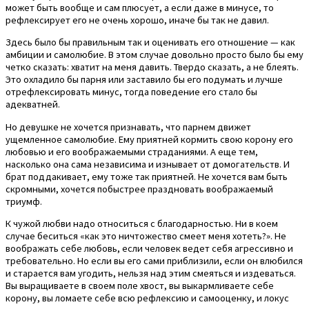
может быть вообще и сам плюсует, а если даже в минусе, то
рефлексирует его не очень хорошо, иначе бы так не давил.
Здесь было бы правильным так и оценивать его отношение — как
амбиции и самолюбие. В этом случае довольно просто было бы ему
четко сказать: хватит на меня давить. Твердо сказать, а не блеять.
Это охладило бы парня или заставило бы его подумать и лучше
отрефлексировать минус, тогда поведение его стало бы
адекватней.
Но девушке не хочется признавать, что парнем движет
ущемленное самолюбие. Ему приятней кормить свою корону его
любовью и его воображаемыми страданиями. А еще тем,
насколько она сама независима и изнывает от домогательств. И
брат поддакивает, ему тоже так приятней. Не хочется вам быть
скромными, хочется побыстрее праздновать воображаемый
триумф.
К чужой любви надо относиться с благодарностью. Ни в коем
случае беситься «как это ничтожество смеет меня хотеть?». Не
воображать себе любовь, если человек ведет себя агрессивно и
требовательно. Но если вы его сами приблизили, если он влюбился
и старается вам угодить, нельзя над этим смеяться и издеваться.
Вы выращиваете в своем поле хвост, вы выкармливаете себе
корону, вы ломаете себе всю рефлексию и самооценку, и локус