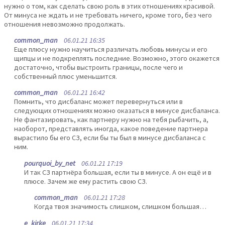
нужно о том, как сделать свою роль в этих отношениях красивой.
От минуса не ждать и не требовать ничего, кроме того, без чего
отношения невозможно продолжать.
common_man
06.01.21 16:35
Еще плюсу нужно научиться различать любовь минусы и его
щипцы и не подкреплять последние. Возможно, этого окажется
достаточно, чтобы выстроить границы, после чего и
собственный плюс уменьшится.
common_man
06.01.21 16:42
Помнить, что дисбаланс может перевернуться или в
следующих отношениях можно оказаться в минусе дисбаланса.
Не фантазировать, как партнеру нужно на тебя рыбачить, а,
наоборот, представлять иногда, какое поведение партнера
вырастило бы его СЗ, если бы ты был в минусе дисбаланса с
ним.
pourquoi_by_net
06.01.21 17:19
И так СЗ партнёра большая, если ты в минусе. А он ещё и в
плюсе. Зачем же ему растить свою СЗ.
common_man
06.01.21 17:28
Когда твоя значимость слишком, слишком большая…
e_kirke
06.01.21 17:34