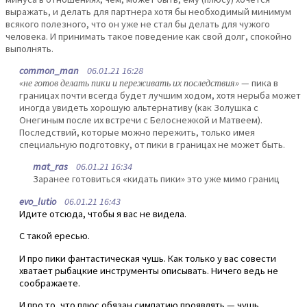
выражать, и делать для партнера хотя бы необходимый минимум
всякого полезного, что он уже не стал бы делать для чужого
человека. И принимать такое поведение как свой долг, спокойно
выполнять.
common_man
06.01.21 16:28
«не готов делать пики и переживать их последствия»
— пика в
границах почти всегда будет лучшим ходом, хотя нерыба может
иногда увидеть хорошую альтернативу (как Золушка с
Онегиным после их встречи с Белоснежкой и Матвеем).
Последствий, которые можно пережить, только имея
специальную подготовку, от пики в границах не может быть.
mat_ras
06.01.21 16:34
Заранее готовиться «кидать пики» это уже мимо границ
evo_lutio
06.01.21 16:43
Идите отсюда, чтобы я вас не видела.
С такой ересью.
И про пики фантастическая чушь. Как только у вас совести
хватает рыбацкие инструменты описывать. Ничего ведь не
соображаете.
И про то, что плюс обязан симпатию проявлять — чушь.