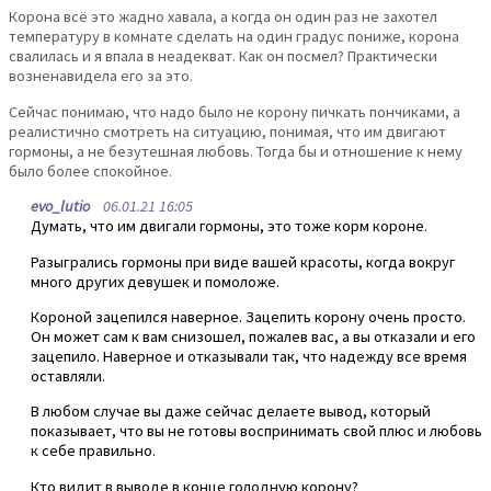
Корона всё это жадно хавала, а когда он один раз не захотел
температуру в комнате сделать на один градус пониже, корона
свалилась и я впала в неадекват. Как он посмел? Практически
возненавидела его за это.
Сейчас понимаю, что надо было не корону пичкать пончиками, а
реалистично смотреть на ситуацию, понимая, что им двигают
гормоны, а не безутешная любовь. Тогда бы и отношение к нему
было более спокойное.
evo_lutio
06.01.21 16:05
Думать, что им двигали гормоны, это тоже корм короне.
Разыгрались гормоны при виде вашей красоты, когда вокруг
много других девушек и помоложе.
Короной зацепился наверное. Зацепить корону очень просто.
Он может сам к вам снизошел, пожалев вас, а вы отказали и его
зацепило. Наверное и отказывали так, что надежду все время
оставляли.
В любом случае вы даже сейчас делаете вывод, который
показывает, что вы не готовы воспринимать свой плюс и любовь
к себе правильно.
Кто видит в выводе в конце голодную корону?