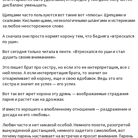
дисбаланс уменьшить.
Щипцами часто пользуются вот такие вот «плюсы». Щипцами и
скалками. Кислыми щами, неэкологичными шлангами и истериками
за любое неосторожное слово.
А сначала они просто кормят корону тем, что бедняга «втрескался
по уши».
Вот сегодня только читала в ленте. «Втрескался по уши и стал
душить своим вниманием».
Это пишет брат про сестру, но если это ее интерпретация, все с
ней плохо. А если интерпретация брата, то значит он
откармливает ей корону, еще и свою вдобавок. Ведь это его
сестра и значит ее успех — его успех.
Вот так вот жрет корона эту дрянь — воображаемые страдания
парня и растет как на дрожжах.
И вместо хорошего к влюбленному отношения — раздражение и
досада на его «любовь».
Любви часто и нет никакой особой. Немного похоти, разогретой
вынужденной дистанцией, немного задетого самолюбия, вот
почему парень настаивает на встречах и просит внимания. Парень