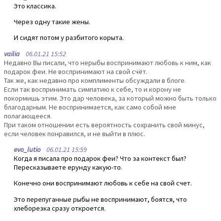
Это классика.
Через одну такие жены.
И сидят потом у разбитого корыта.
vailia
06.01.21 15:52
Недавно Вы писали, что нерыбы воспринимают любовь к ним, как
подарок феи. Не воспринимают на свой счёт.
Так же, как недавно про комплименты обсуждали в блоге.
Если так воспринимать симпатию к себе, то и корону не
покормишь этим. Это дар человека, за который можно быть только
благодарным. Не воспринимается, как само собой мне
полагающееся.
При таком отношении есть вероятность сохранить свой минус,
если человек понравился, и не выйти в плюс.
evo_lutio
06.01.21 15:59
Когда я писала про подарок феи? Что за контекст был?
Пересказываете ерунду какую-то.
Конечно они воспринимают любовь к себе на свой счет.
Это перепуганные рыбы не воспринимают, боятся, что
хлеборезка сразу откроется.