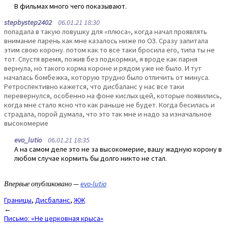
В фильмах много чего показывают.
stepbystep2402
06.01.21 18:30
попадала в такую ловушку для «плюса», когда начал проявлять
внимание парень как мне казалось ниже по ОЗ. Сразу запитала
этим свою корону. потом как то все таки бросила его, типа ты не
тот. Спустя время, пожив без подкормки, я вроде как парня
вернула, но такого корма короне и рядом уже не было. И тут
началась бомбежка, которую трудно было отличить от минуса.
Ретроспективно кажется, что дисбаланс у нас все таки
перевернулся, особенно на фоне кислых щей, которые появились,
когда мне стало ясно что как раньше не будет. Когда бесилась и
страдала, порой думала, что это так мне и надо за изначальное
высокомерие
evo_lutio
06.01.21 18:35
А на самом деле это не за высокомерие, вашу жадную корону в
любом случае кормить бы долго никто не стал.
Впервые опубликовано —
evo-lutio
Границы
,
Дисбаланс
,
ЖЖ
Post
←
Письмо: «Не церковная крыса»
navigation
→