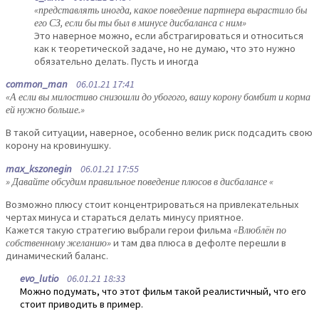
«представлять иногда, какое поведение партнера вырастило бы
его СЗ, если бы ты был в минусе дисбаланса с ним»
Это наверное можно, если абстрагироваться и относиться
как к теоретической задаче, но не думаю, что это нужно
обязательно делать. Пусть и иногда
common_man
06.01.21 17:41
«А если вы милостиво снизошли до убогого, вашу корону бомбит и корма
ей нужно больше.»
В такой ситуации, наверное, особенно велик риск подсадить свою
корону на кровинушку.
max_kszonegin
06.01.21 17:55
» Давайте обсудим правильное поведение плюсов в дисбалансе «
Возможно плюсу стоит концентрироваться на привлекательных
чертах минуса и стараться делать минусу приятное.
Кажется такую стратегию выбрали герои фильма
«Влюблён по
собственному желанию»
и там два плюса в дефолте перешли в
динамический баланс.
evo_lutio
06.01.21 18:33
Можно подумать, что этот фильм такой реалистичный, что его
стоит приводить в пример.