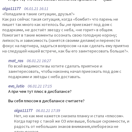
olga11177
06.01.21 16:11
«Попадали в такие ситуации, друзья?»
Как раз сейчас такая ситуация, когда «бомбит» что парень не
пишет так много как хотелось бы ,не приезжает под дом с
подарками, не достаёт звезду с неба, «не горит» в общем.
Помогает в такие моменты осознать свою голодную корону;
липкость и зависимость (занятся своими делами) и перенести
фокус на партнера, задаться вопросом «а как сделать ему приятно
на следущей нашей встрече, как бы его заинтересовать больше?».
mat_ras
06.01.21 16:27
По всей видимости вы хотите сделать приятное и
заинтересовать, чтобы наконец начал приезжать под дом с
подарками и звёзды с неба доставать.
evo_lutio
06.01.21 17:15
А при чем тут плюс в дисбалансе?
Вы себя плюсом в дисбалансе считаете?
olga11177
06.01.21 17:39
Нет, но как мне кажется снизила планку и стала «плюсом».
Когда партер с такой же ОЗ или выше, больше скромности, и
радость от небольших знаков внимания,хлеборезка не
открывается.