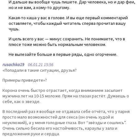
И дальше вы вообще чушь пишете. Дар человека, но и дар феи,
но и не вам, а кому-то другому.
Какая-то каша у вас в голове. И вы еще первый комментарий
оставляете, чтобы каждый читатель сперва прочитал вашу
чушь.
И цель всего у вас — минус сохранить. Не понимаете, что в
плюсе тоже можно быть нормальным человеком.
Не вылезайте больше в первые ряды, одно огорчение.
rusachka19
06.01.21 15:56
«Попадали в такие ситуации, друзья?
Примеры приведете»?
Корона очень быстро отрастает, когда вниманием засыпает
мужчина лет на 10-15 моложе. Прям на глазах растёт. Думаешь о
себе, как о звезде.
В последний раз я вообще не отдавала себе отчёта, что у парня
просто мало возможностей для секса (он очень худой и
неуклюжий), а у меня голодные глаза. Вот “звёзды и сошлись”.
Очень сильно бесила его настойчивость, караулы у зала и
предложения руки и сердца.