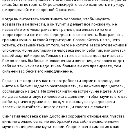
лишь бы не потерять. Отрефлексируйте свою жадность и нужду,
не прикрывайте ее короной Спасателя.
Когда вы пытаетесь воспитывать человека, чтобы научить
воздавать вам почести, а он тупит и делает все по-своему, не
называйте это «выстраивание границ», вы влезаете на его
территорию и хотите его переделать в свою честь. Выстраивать
границы нужно на своей территории. Соглашайтесь на то, чего
хотите, отказывайтесь от того, чего не хотите. И все это вежливо и
спокойно. Но не заставляйте человека вести себя так, как хочется
вашей жадной короне. Только от этого вся ваша досада и злость.
Вам хотелось бы больше поклонения и почтения, а человек ведет
себя не так, как вам надо. И чем больше вы его презираете, тем
сильней вас бесит его неподчинение.
Если вы не жадны и у вас нет потребности кормить корону, вас
никто не бесит. Надоело разговаривать, вы вежливо прощаетесь,
сославшись на дела. Не хочется идти на встречу, не идете. А вот
когда вы сами атакуете человека с щипцами, чтобы научить его вас
любить, ничего удивительного, что потом у вас упадок сил и
злость. Не пытайтесь ничего отжать, и своего не сольете.
Симпатия человека к вам достойна хорошего отношения. Чувства
вины не должно быть, не воображайтесь себя великолепными
мучительницами или мучителями. Скорее всего симпатия к вам