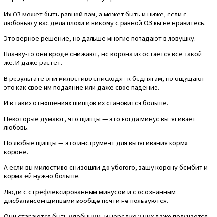
Их ОЗ может быть равной вам, а может быть и ниже, если с
любовью у вас дела плохи и никому с равной ОЗ вы не нравитесь.
Это верное решение, но дальше многие попадают в ловушку.
Планку-то они вроде снижают, но корона их остается все такой
же. И даже растет.
В результате они милостиво снисходят к беднягам, но ощущают
это как свое им подаяние или даже свое падение.
И в таких отношениях щипцов их становится больше.
Некоторые думают, что щипцы — это когда минус вытягивает
любовь.
Но любые щипцы — это инструмент для вытягивания корма
короне.
А если вы милостиво снизошли до убогого, вашу корону бомбит и
корма ей нужно больше.
Люди с отрефлексированным минусом и с осознанным
дисбалансом щипцами вообще почти не пользуются.
Они стараются быть удобными, и нередко у них даже получается