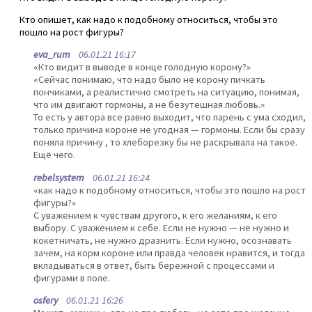
Кто опишет, как надо к подобному относиться, чтобы это
пошло на рост фигуры?
eva_rum
06.01.21 16:17
«Кто видит в выводе в конце голодную корону?»
«Сейчас понимаю, что надо было не корону пичкать
пончиками, а реалистично смотреть на ситуацию, понимая,
что им двигают гормоны, а не безутешная любовь.»
То есть у автора все равно выходит, что парень с ума сходил,
только причина короне не угодная — гормоны. Если бы сразу
поняла причину , то хлеборезку бы не раскрывала на такое.
Ещё чего.
rebelsystem
06.01.21 16:24
«как надо к подобному относиться, чтобы это пошло на рост
фигуры?»
С уважением к чувствам другого, к его желаниям, к его
выбору. С уважением к себе. Если не нужно — не нужно и
кокетничать, не нужно дразнить. Если нужно, осознавать
зачем, на корм короне или правда человек нравится, и тогда
вкладываться в ответ, быть бережной с процессами и
фигурами в поле.
osfery
06.01.21 16:26