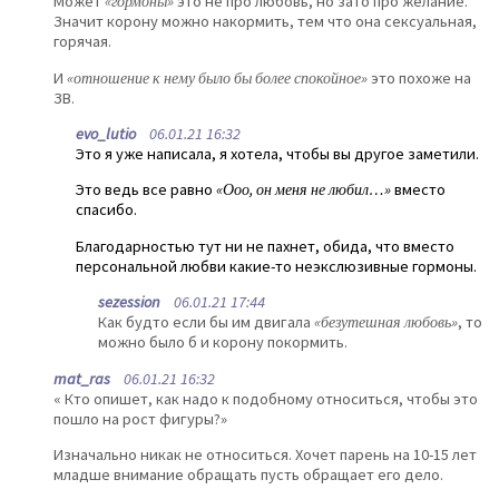
Может
«гормоны»
это не про любовь, но зато про желание.
Значит корону можно накормить, тем что она сексуальная,
горячая.
И
«отношение к нему было бы более спокойное»
это похоже на
ЗВ.
evo_lutio
06.01.21 16:32
Это я уже написала, я хотела, чтобы вы другое заметили.
Это ведь все равно
«Ооо, он меня не любил…»
вместо
спасибо.
Благодарностью тут ни не пахнет, обида, что вместо
персональной любви какие-то неэкслюзивные гормоны.
sezession
06.01.21 17:44
Как будто если бы им двигала
«безутешная любовь»
, то
можно было б и корону покормить.
mat_ras
06.01.21 16:32
« Кто опишет, как надо к подобному относиться, чтобы это
пошло на рост фигуры?»
Изначально никак не относиться. Хочет парень на 10-15 лет
младше внимание обращать пусть обращает его дело.