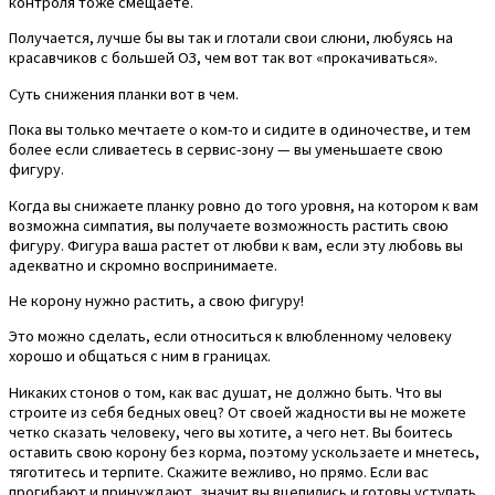
контроля тоже смещаете.
Получается, лучше бы вы так и глотали свои слюни, любуясь на
красавчиков с большей ОЗ, чем вот так вот «прокачиваться».
Суть снижения планки вот в чем.
Пока вы только мечтаете о ком-то и сидите в одиночестве, и тем
более если сливаетесь в сервис-зону — вы уменьшаете свою
фигуру.
Когда вы снижаете планку ровно до того уровня, на котором к вам
возможна симпатия, вы получаете возможность растить свою
фигуру. Фигура ваша растет от любви к вам, если эту любовь вы
адекватно и скромно воспринимаете.
Не корону нужно растить, а свою фигуру!
Это можно сделать, если относиться к влюбленному человеку
хорошо и общаться с ним в границах.
Никаких стонов о том, как вас душат, не должно быть. Что вы
строите из себя бедных овец? От своей жадности вы не можете
четко сказать человеку, чего вы хотите, а чего нет. Вы боитесь
оставить свою корону без корма, поэтому ускользаете и мнетесь,
тяготитесь и терпите. Скажите вежливо, но прямо. Если вас
прогибают и принуждают, значит вы вцепились и готовы уступать,