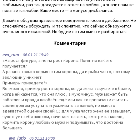
любимыми, раз так досадуете в ответ на любовь, а значит вам не
полагается любви. Ваше место — в минусе дисбаланса.
Давайте обсудим правильное поведение плюсов в дисбалансе. Не
стесняйтесь обсуждать. И так понятно, что сейчас обнаружится
очень много искажений. Но будем с этим вместе разбираться.
Комментарии
eva_rum
06.01.21 15:49
«На рост фигуры, а не на рост короны. Понятно как это
получается?
А рапаны только кормят этим короны, да и рыбы часто, поэтому
эволюции у них нет.
Примеры приведете?»
Возможно, пример роста короны, когда жена «скучает» в браке,
когда ей кажется, что она плюс , а муж минус. Муж может быть
заботлив и правда влюблён ещё или как-то привязан и считать
своим долгом уступать и ухаживать за женой, но вместо
адекватной оценки своей СЗ для мужа часто жена ее завышает,
чувствует себя плюсом, начинает наглеть, смотреть налево,
кормить корону любовью мужа и подумывать, что достойна
большего.
evo_lutio
06.01.21 16:00