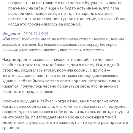
направлять на настоящее и построение будущего. Фокус по-
прежнему на себе. И ещё как будто есть мнение, что пара
взрывов «все испортила», а не то, что парень охладевал
постепенно на постоянное тухлое отношение, а взрывы были,
когда это просвечивалось за короной.
dre_anna
06.01.21 16:06
«От своей жадности вы не можете четко сказать человеку, чего вы
хотите, а чего нет. Вы боитесь оставить свою корону без корма,
поэтому ускользаете и мнетесь, тяготитесь и терпите.»
Например, мне казалось в начале отношений, что человек
влюбился и тянется ко мне больше, чем я к нему. И я, с одной
стороны, радовалась этому, кормила корону, с другой —
тяготилась навязчивостью и оценивала сверху
«ухаживания»
.
Удалось себя поймать на этом противоречии ретроспективно.
Кажется, получилось честно признаться себе, что именно от
жадности и нужды терплю.
Похожее ощущаю и сейчас, когда отношения продолжаются.
Когда ловлю себя на мысли, что хочется пожаловаться подружке,
например, останавливаю в себе порыв и пытаюсь понять, откуда и
на что жалоба. Или голодает моя корона Сокровища в такой
момент или случилось что-то важное, на что нужно реагировать в
границах.