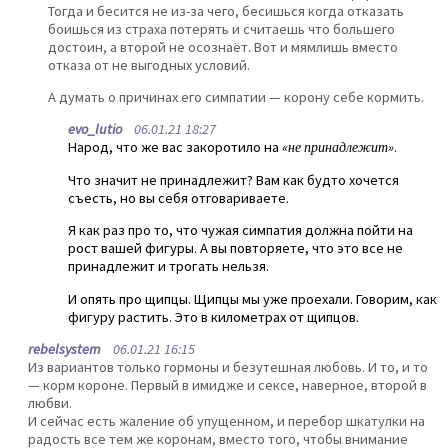
Тогда и бесится не из-за чего, бесишься когда отказать
боишься из страха потерять и считаешь что большего
достоин, а второй не осознаёт. Вот и мямлишь вместо
отказа от не выгодных условий.
А думать о причинах его симпатии — корону себе кормить.
evo_lutio
06.01.21 18:27
Народ, что же вас закоротило на
«не принадлежит»
.
Что значит не принадлежит? Вам как будто хочется
съесть, но вы себя отговариваете.
Я как раз про то, что чужая симпатия должна пойти на
рост вашей фигуры. А вы повторяете, что это все не
принадлежит и трогать нельзя.
И опять про щипцы. Щипцы мы уже проехали. Говорим, как
фигуру растить. Это в километрах от щипцов.
rebelsystem
06.01.21 16:15
Из вариантов только гормоны и безутешная любовь. И то, и то
— корм короне. Первый в имидже и сексе, наверное, второй в
любви.
И сейчас есть жаление об упущенном, и перебор шкатулки на
радость все тем же коронам, вместо того, чтобы внимание