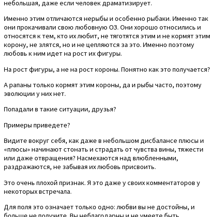
небольшая, даже если человек драматизирует.
Именно этим отличаются нерыбы и особенно рыбаки. Именно так
они прокачивали свою любовную ОЗ. Они хорошо относились и
относятся к тем, кто их любит, не тяготятся этим и не кормят этим
корону, не злятся, но и не цепляются за это. Именно поэтому
любовь к ним идет на рост их фигуры.
На рост фигуры, а не на рост короны. Понятно как это получается?
А рапаны только кормят этим короны, да и рыбы часто, поэтому
эволюции у них нет.
Попадали в такие ситуации, друзья?
Примеры приведете?
Видите вокруг себя, как даже в небольшом дисбалансе плюсы и
«плюсы» начинают стонать и страдать от чувства вины, тяжести
или даже отвращения? Насмехаются над влюбленными,
раздражаются, не забывая их любовь присвоить.
Это очень плохой признак. Я это даже у своих комментаторов у
некоторых встречала.
Для поля это означает только одно: любви вы не достойны, и
больше не получите. Вы неблагодарны и не умеете быть