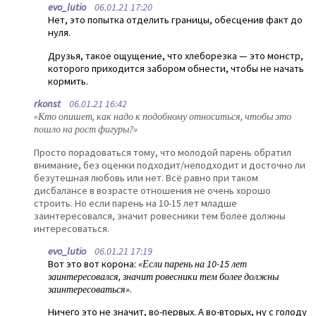
evo_lutio
06.01.21 17:20
Нет, это попытка отделить границы, обесценив факт до
нуля.
Друзья, такое ощущение, что хлеборезка — это монстр,
которого приходится забором обнести, чтобы не начать
кормить.
rkonst
06.01.21 16:42
«Кто опишет, как надо к подобному относиться, чтобы это
пошло на рост фигуры?»
Просто порадоваться тому, что молодой парень обратил
внимание, без оценки подходит/неподходит и досточно ли
безутешная любовь или нет. Всё равно при таком
дисбалансе в возрасте отношения не очень хорошо
строить. Но если парень на 10-15 лет младше
заинтересовался, значит ровесники тем более должны
интересоваться.
evo_lutio
06.01.21 17:19
Вот это вот корона:
«Если парень на 10-15 лет
заинтересовался, значит ровесники тем более должны
заинтересоваться»
.
Ничего это не значит, во-первых. А во-вторых, ну с голоду