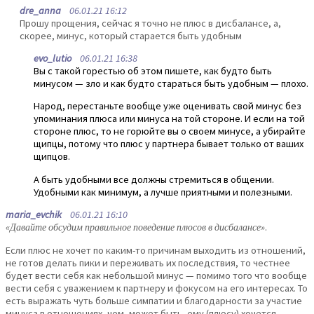
dre_anna
06.01.21 16:12
Прошу прощения, сейчас я точно не плюс в дисбалансе, а,
скорее, минус, который старается быть удобным
evo_lutio
06.01.21 16:38
Вы с такой горестью об этом пишете, как будто быть
минусом — зло и как будто стараться быть удобным — плохо.
Народ, перестаньте вообще уже оценивать свой минус без
упоминания плюса или минуса на той стороне. И если на той
стороне плюс, то не горюйте вы о своем минусе, а убирайте
щипцы, потому что плюс у партнера бывает только от ваших
щипцов.
А быть удобными все должны стремиться в общении.
Удобными как минимум, а лучше приятными и полезными.
maria_evchik
06.01.21 16:10
«Давайте обсудим правильное поведение плюсов в дисбалансе»
.
Если плюс не хочет по каким-то причинам выходить из отношений,
не готов делать пики и переживать их последствия, то честнее
будет вести себя как небольшой минус — помимо того что вообще
вести себя с уважением к партнеру и фокусом на его интересах. То
есть выражать чуть больше симпатии и благодарности за участие
минуса в отношениях, чем, может быть, ему (плюсу) хочется