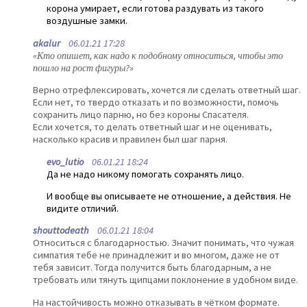
корона умирает, если готова раздувать из такого
воздушные замки.
akalur
06.01.21 17:28
«Кто опишет, как надо к подобному относиться, чтобы это
пошло на рост фигуры?»
Верно отрефлексировать, хочется ли сделать ответный шаг.
Если нет, то твердо отказать и по возможности, помочь
сохранить лицо парню, но без короны Спасателя.
Если хочется, то делать ответный шаг и не оценивать,
насколько красив и правилен был шаг парня.
evo_lutio
06.01.21 18:24
Да не надо никому помогать сохранять лицо.
И вообще вы описываете не отношение, а действия. Не
видите отличий.
shouttodeath
06.01.21 18:04
Относиться с благодарностью. Значит понимать, что чужая
симпатия тебе не принадлежит и во многом, даже не от
тебя зависит. Тогда получится быть благодарным, а не
требовать или тянуть щипцами поклонение в удобном виде.
На настойчивость можно отказывать в чётком формате.