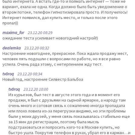
было интернета. А встать где-то и поймать интернет — тоже не
вариант, ехала не одна. Когда должно было быть уведомление о
втором потоке, телефон гипнотизировала просто. И получилось!
Интернет появился, дал купить место, и только после этого
пропал))
maxima_for
23.12.20 08:29
ожидание теста усиливает новогодний настрой!)
dealemka
23.12.20 08:32
Настроение новогоднее, прекрасное. Пока ждала продажу мест,
человек пять подошли с вопросами по работе, но я все равно
успела. Очень рада этому, с нетерпением жду тест.
tv0roq
23.12.20 08:34
Новый год, настроение Силвестр Бальбоа
tv0roq
23.12.20 10:00
Из курьезов, был тест в августе этого года и в момент его
продажи, я был с друзьями на сырной ярмарке, а народу там
очень много и сотовая связь к сожалению иногда пропадала
или плохо ловила из-за перегрузки видимо, но эти проблемы
были у моих друзей, у меня связь показывалась стабильно еще
за 15 мин до регистрации, поэтому была мысль
подстраховаться и попросить кого-то в Москве купить, но
быстро ушла. Покрутив телефон в руках, убрал его в карман…и