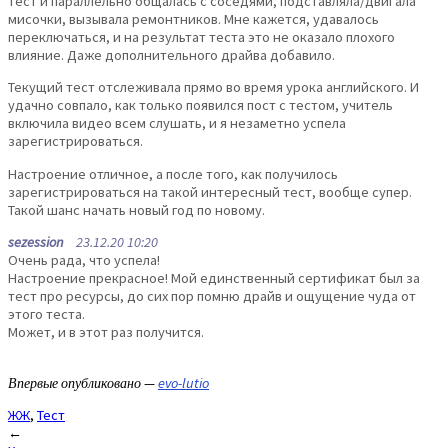
тест и параллельно общалась с соседями, подставляла/двигала
мисочки, вызывала ремонтников. Мне кажется, удавалось
переключаться, и на результат теста это не оказало плохого
влияние. Даже дополнительного драйва добавило.
Текущий тест отслеживала прямо во время урока английского. И
удачно совпало, как только появился пост с тестом, учитель
включила видео всем слушать, и я незаметно успела
зарегистрироваться.
Настроение отличное, а после того, как получилось
зарегистрироваться на такой интересный тест, вообще супер.
Такой шанс начать новый год по новому.
sezession
23.12.20 10:20
Очень рада, что успела!
Настроение прекрасное! Мой единственный сертификат был за
тест про ресурсы, до сих пор помню драйв и ощущение чуда от
этого теста.
Может, и в этот раз получится.
Впервые опубликовано —
evo-lutio
ЖЖ
,
Тест
Post
←