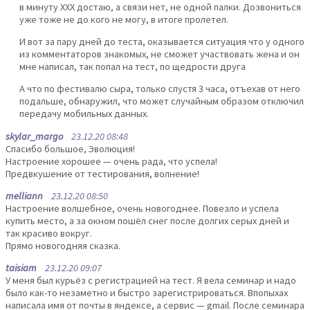
в минуту ХХХ достаю, а связи нет, не одной палки. Дозвониться
уже тоже не до кого не могу, в итоге пролетел.
И вот за пару дней до теста, оказывается ситуация что у одного
из комментаторов знакомых, не сможет участвовать жена и он
мне написал, так попал на тест, по щедрости друга
А что по фестивалю сыра, только спустя 3 часа, отъехав от него
подальше, обнаружил, что может случайным образом отключил
передачу мобильных данных.
skylar_margo
23.12.20 08:48
Спасибо большое, Эволюция!
Настроение хорошее — очень рада, что успела!
Предвкушение от тестирования, волнение!
melliann
23.12.20 08:50
Настроение волшебное, очень новогоднее. Повезло и успела
купить место, а за окном пошёл снег после долгих серых дней и
так красиво вокруг.
Прямо новогодняя сказка.
taisiam
23.12.20 09:07
У меня был курьёз с регистрацией на тест. Я вела семинар и надо
было как-то незаметно и быстро зарегистрироваться. Впопыхах
написала имя от почты в яндексе, а сервис — gmail. После семинара