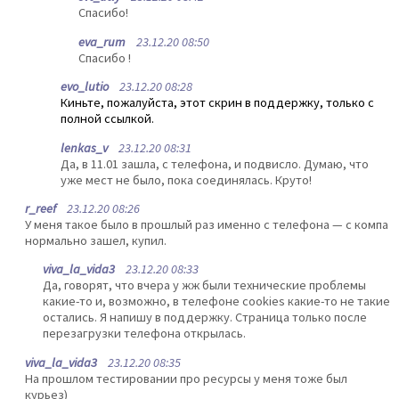
Спасибо!
eva_rum
23.12.20 08:50
Спасибо !
evo_lutio
23.12.20 08:28
Киньте, пожалуйста, этот скрин в поддержку, только с
полной ссылкой.
lenkas_v
23.12.20 08:31
Да, в 11.01 зашла, с телефона, и подвисло. Думаю, что
уже мест не было, пока соединялась. Круто!
r_reef
23.12.20 08:26
У меня такое было в прошлый раз именно с телефона — с компа
нормально зашел, купил.
viva_la_vida3
23.12.20 08:33
Да, говорят, что вчера у жж были технические проблемы
какие-то и, возможно, в телефоне cookies какие-то не такие
остались. Я напишу в поддержку. Страница только после
перезагрузки телефона открылась.
viva_la_vida3
23.12.20 08:35
На прошлом тестировании про ресурсы у меня тоже был
курьез)