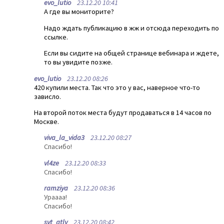
evo_lutio
23.12.20 10:41
А где вы мониторите?
Надо ждать публикацию в жж и отсюда переходить по
ссылке.
Если вы сидите на общей странице вебинара и ждете,
то вы увидите позже.
evo_lutio
23.12.20 08:26
420 купили места. Так что это у вас, наверное что-то
зависло.
На второй поток места будут продаваться в 14 часов по
Москве.
viva_la_vida3
23.12.20 08:27
Спасибо!
vl4ze
23.12.20 08:33
Спасибо!
ramziya
23.12.20 08:36
Ураааа!
Спасибо!
svt_atly
23.12.20 08:42