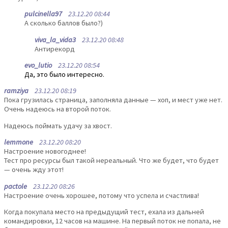
pulcinella97
23.12.20 08:44
А сколько баллов было?)
viva_la_vida3
23.12.20 08:48
Антирекорд
evo_lutio
23.12.20 08:54
Да, это было интересно.
ramziya
23.12.20 08:19
Пока грузилась страница, заполняла данные — хоп, и мест уже нет.
Очень надеюсь на второй поток.
Надеюсь поймать удачу за хвост.
lemmone
23.12.20 08:20
Настроение новогоднее!
Тест про ресурсы был такой нереальный. Что же будет, что будет
— очень жду этот!
pactole
23.12.20 08:26
Настроение очень хорошее, потому что успела и счастлива!
Когда покупала место на предыдущий тест, ехала из дальней
командировки, 12 часов на машине. На первый поток не попала, не