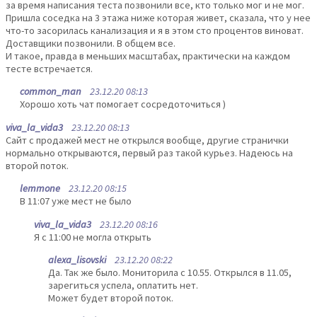
за время написания теста позвонили все, кто только мог и не мог.
Пришла соседка на 3 этажа ниже которая живет, сказала, что у нее
что-то засорилась канализация и я в этом сто процентов виноват.
Доставщики позвонили. В общем все.
И такое, правда в меньших масштабах, практически на каждом
тесте встречается.
common_man
23.12.20 08:13
Хорошо хоть чат помогает сосредоточиться )
viva_la_vida3
23.12.20 08:13
Сайт с продажей мест не открылся вообще, другие странички
нормально открываются, первый раз такой курьез. Надеюсь на
второй поток.
lemmone
23.12.20 08:15
В 11:07 уже мест не было
viva_la_vida3
23.12.20 08:16
Я с 11:00 не могла открыть
alexa_lisovski
23.12.20 08:22
Да. Так же было. Мониторила с 10.55. Открылся в 11.05,
зарегиться успела, оплатить нет.
Может будет второй поток.