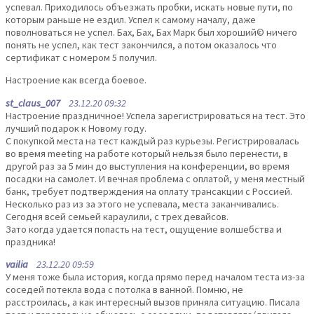
успевал. Приходилось объезжать пробки, искать новые пути, по
которым раньше не ездил. Успел к самому началу, даже
поволноваться не успел. Бах, Бах, Бах Марк был хороший© ничего
понять не успел, как тест закончился, а потом оказалось что
сертификат с номером 5 получил.
Настроение как всегда боевое.
st_claus_007
23.12.20 09:32
Настроение праздничное! Успела зарегистрироваться на тест. Это
лучший подарок к Новому году.
С покупкой места на тест каждый раз курьезы. Регистрировалась
во время meeting на работе который нельзя было перенести, в
другой раз за 5 мин до выступления на конференции, во время
посадки на самолет. И вечная проблема с оплатой, у меня местный
банк, требует подтверждения на оплату трансакции с Россией.
Несколько раз из за этого не успевала, места заканчивались.
Сегодня всей семьей караулили, с трех девайсов.
Зато когда удается попасть на тест, ощущение волшебства и
праздника!
vailia
23.12.20 09:59
У меня тоже была история, когда прямо перед началом теста из-за
соседей потекла вода с потолка в ванной. Помню, не
расстроилась, а как интересный вызов приняла ситуацию. Писала