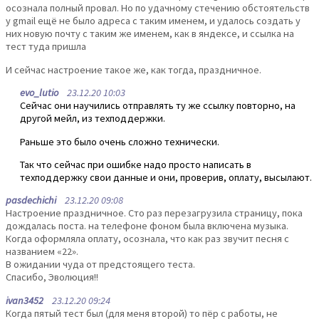
осознала полный провал. Но по удачному стечению обстоятельств
у gmail ещё не было адреса с таким именем, и удалось создать у
них новую почту с таким же именем, как в яндексе, и ссылка на
тест туда пришла
И сейчас настроение такое же, как тогда, праздничное.
evo_lutio
23.12.20 10:03
Сейчас они научились отправлять ту же ссылку повторно, на
другой мейл, из техподдержки.
Раньше это было очень сложно технически.
Так что сейчас при ошибке надо просто написать в
техподдержку свои данные и они, проверив, оплату, высылают.
pasdechichi
23.12.20 09:08
Настроение праздничное. Сто раз перезагрузила страницу, пока
дождалась поста. на телефоне фоном была включена музыка.
Когда оформляла оплату, осознала, что как раз звучит песня с
названием «22».
В ожидании чуда от предстоящего теста.
Спасибо, Эволюция!!
ivan3452
23.12.20 09:24
Когда пятый тест был (для меня второй) то пёр с работы, не