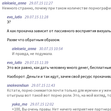
alekseia_anna
29.07.15 11:27
Немного странно, почему при таком количестве порнографии
evo_lutio
29.07.15 11:28
Э?
А как прокачка зависит от пассивного восприятия визуа
Разве что обратным образом.
alekseia_anna
30.07.15 10:54
И правда, не подумала.
evo_lutio
29.07.15 11:39
Это все равно, как дать человеку много денег, бесплатн
Наоборот. Деньги и так идут, зачем свой ресурс прокачив
snakeandsun
29.07.15 11:43
Кстати, порно снимается почти только для мужчин и у жен
отыгрыш вот такой вот порно роли. Это, на мой взгляд, 
yuka_ma
29.07.15 12:02
+100, Вы очень правы. Нет ничего неприятнее партне