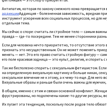
Антипатия, которая по закону снежного кома превращается 
аддикции
Аддикция – болезненная зависимость, вредная при
инструмент ускорения всех социальных процессов, но для н
отдельная тема.
Мы сейчас о споре: считать ли стройное тело — самым важны
правда — где-то посередине. Тем не менее сторонники разн
Если для человека нечто приоритетно, то отсутствие этого
признать это несущественным. Он не может поменять приор
менять — нет. Это его право считать стройную фигуру — са
его поле красивая задница — это культ, религия, и спорить 
Так же бесполезно спорить с сексуальным фетишистом. Если
на определенную визуальную картинку и больше никак, сек
сексуальное влечение не к этому, а к чему-то еще. Для нег
Визуальные образы и раньше были очень важны для мужчин, 
В общем, именно с этим и связан основной конфликт. Женщи
фрустрированы, но подключены какие-то другие ресурсы, в
Их пугает эта тенденция, поскольку после родов тело обязат