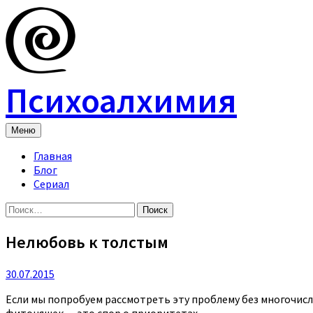
Skip
to
content
Психоалхимия
Меню
Главная
Блог
Сериал
Найти:
Нелюбовь к толстым
30.07.2015
Если мы попробуем рассмотреть эту проблему без многочисл
фитоняшек — это спор о приоритетах.