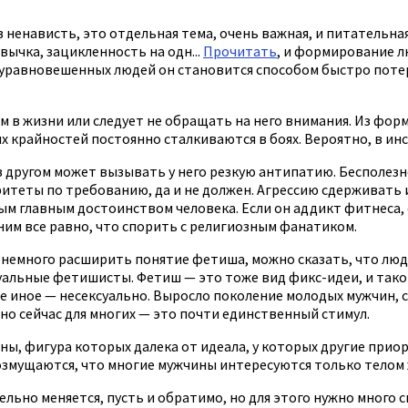
в ненависть, это отдельная тема, очень важная, и питательн
вычка, зацикленность на одн...
Прочитать
, и формирование л
еуравновешенных людей он становится способом быстро потер
м в жизни или следует не обращать на него внимания. Из форм
ых крайностей постоянно сталкиваются в боях. Вероятно, в ин
 в другом может вызывать у него резкую антипатию. Бесполез
итеты по требованию, да и не должен. Агрессию сдерживать 
мым главным достоинством человека. Если он аддикт фитнеса,
с ним все равно, что спорить с религиозным фанатиком.
 немного расширить понятие фетиша, можно сказать, что люд
суальные фетишисты. Фетиш — это тоже вид фикс-идеи, и так
о все иное — несексуально. Выросло поколение молодых мужчин
но сейчас для многих — это почти единственный стимул.
ны, фигура которых далека от идеала, у которых другие прио
озмущаются, что многие мужчины интересуются только телом
ельно меняется, пусть и обратимо, но для этого нужно много 