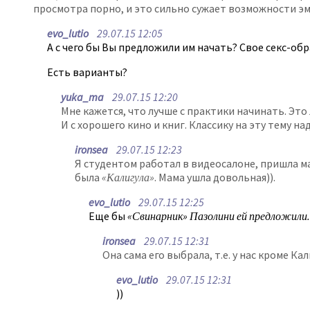
просмотра порно, и это сильно сужает возможности эмп
evo_lutio
29.07.15 12:05
А с чего бы Вы предложили им начать? Свое секс-об
Есть варианты?
yuka_ma
29.07.15 12:20
Мне кажется, что лучше с практики начинать. Это
И с хорошего кино и книг. Классику на эту тему на
ironsea
29.07.15 12:23
Я студентом работал в видеосалоне, пришла мам
была
«Калигула»
. Мама ушла довольная)).
evo_lutio
29.07.15 12:25
Еще бы
«Свинарник» Пазолини ей предложили.
ironsea
29.07.15 12:31
Она сама его выбрала, т.е. у нас кроме Ка
evo_lutio
29.07.15 12:31
))