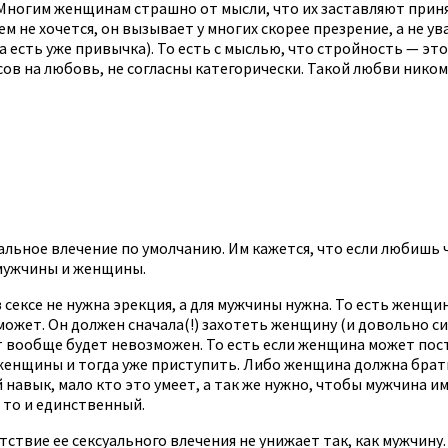
 Многим женщинам страшно от мысли, что их заставляют прин
м не хочется, он вызывает у многих скорее презрение, а не у
есть уже привычка). То есть с мыслью, что стройность — это
сов на любовь, не согласны категорически. Такой любви ником
ьное влечение по умолчанию. Им кажется, что если любишь че
 мужчины и женщины.
 сексе не нужна эрекция, а для мужчины нужна. То есть женщ
может. Он должен сначала(!) захотеть женщину (и довольно сил
т вообще будет невозможен. То есть если женщина может пост
женщины и тогда уже приступить. Либо женщина должна брать 
навык, мало кто это умеет, а так же нужно, чтобы мужчина им
 то и единственный.
ствие ее сексуального влечения не унижает так, как мужчину. 