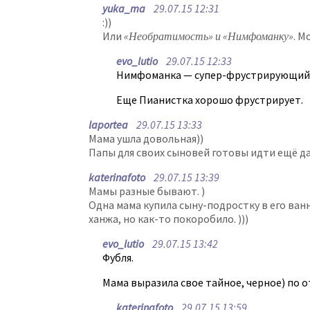
yuka_ma
29.07.15 12:31
:))
Или
«Необратимость» и «Нимфоманку»
. М
evo_lutio
29.07.15 12:33
Нимфоманка — супер-фрустрирующий. Н
Еще Пианистка хорошо фрустрирует.
laportea
29.07.15 13:33
Мама ушла довольная))
Папы для своих сыновей готовы идти ещё да
katerinafoto
29.07.15 13:39
Мамы разные бывают. )
Одна мама купила сыну-подростку в его ван
ханжа, но как-то покоробило. )))
evo_lutio
29.07.15 13:42
Фубля.
Мама выразила свое тайное, черное) по
katerinafoto
29.07.15 13:59