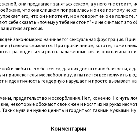
 женой, она предлагает заняться сексом, а у него «не стоит»
й жене, что она слишком поправилась и он ее поэтому не хоче
а упрекает его, что он импотент, и он говорит ей о ее полнот
т себе сказать «почему у тебя не стоит?» и не считают это о
 защитная агрессия.
а людей закономерно начинается сексуальная фрустрация. При
диниц) сильно снижается. При прокачанном, кстати, тоже снижа
 хотят разводиться и рвать налаженные связи, они начинают 
.
ой и любить его без секса, для них достаточно близости, а д
 и привлекательную любовницу, а пытается все получить в од
ует и идентичность гендерную нарушает и просто вызывает н
мены, предательство и оскорбления. Нет, конечно. Но чуть л
кие, некоторые обожают своих жен и носят их на руках несмо
а. Таких мужчин нужно ценить и гордиться такими мужьями. Ну 
Комментарии