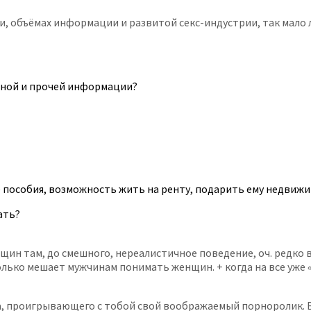
, объёмах информации и развитой секс-индустрии, так мало 
льной и прочей информации?
ые пособия, возможность жить на ренту, подарить ему недвижи
ать?
щин там, до смешного, нереалистичное поведение, оч. редко в
только мешает мужчинам понимать женщин. + когда на все уже
ра, проигрывающего с тобой свой воображаемый порноролик. 