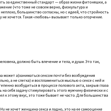
ять за единственный стандарт — образ жизни фитоняшки, а
важение (что тоже не совсем верно, физкультура и
 неплохо, большинство согласны, но с идеей, что стройность
у не хочется. Такая «любовь» вызывает только огорчение.
ловека, должно быть влечение и тела, и души. Это так,
ина может а)заниматься сексом почти без возбуждения
ьно, а не слегка) и воспламениться мыслью о сексе с ней и
епенно возбудиться в процессе полового акта, закрыв глаза
на себя задачу стимулировать этого мужчину физически и с
ел к этому вкус, это тоже бывает не часто. Для большинства
Ну не хочет женщина секса и ладно, это на ее самооценке