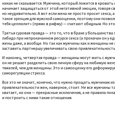
никак не сказывается. Мужчина, который ложится в кровать с
начинает защищаться от этой негативной эмоции, говоря свое
но неудивительно. А вот если жена не просто просит секса, 
такое эрекция для мужской самооценки, поэтому они позволяю
тебя целлюлит» (прямо в рифму) — считают обидным. Но это
Третья суровая правда — это то, что в браке у большинств
либидо при непрокачанном ресурсе секса (а прокачан он у е
жены даже, а вообще. Но так как мужчины как и женщины не
заставить партнершу увеличивать свою привлекательность
И наконец, четвертая правда — женщины могут жить с мужчин
он не решает разделить свою личную сферу на любимую жену
тяжелей, чем для женщины. Это и самооценку его деформир
саморегуляции стресса.
Все это не значит, конечно, что нужно прощать мужчинам из
привлекательности жен, наверное, стоит. Не все мужчины та
хватает, но они — прекрасные исключения, а не правила пок
и построить с ними такие отношения.