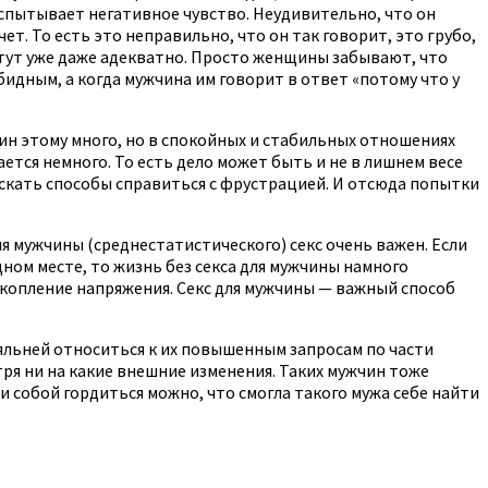
, испытывает негативное чувство. Неудивительно, что он
т. То есть это неправильно, что он так говорит, это грубо,
е, тут уже даже адекватно. Просто женщины забывают, что
бидным, а когда мужчина им говорит в ответ «потому что у
чин этому много, но в спокойных и стабильных отношениях
ется немного. То есть дело может быть и не в лишнем весе
искать способы справиться с фрустрацией. И отсюда попытки
ля мужчины (среднестатистического) секс очень важен. Если
ном месте, то жизнь без секса для мужчины намного
акопление напряжения. Секс для мужчины — важный способ
ояльней относиться к их повышенным запросам по части
тря ни на какие внешние изменения. Таких мужчин тоже
и собой гордиться можно, что смогла такого мужа себе найти