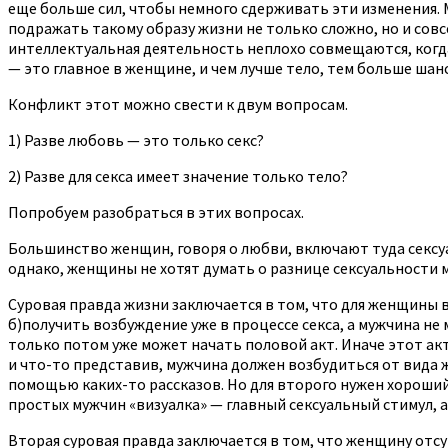
еще больше сил, чтобы немного сдерживать эти изменения.
подражать такому образу жизни не только сложно, но и совсе
интеллектуальная деятельность неплохо совмещаются, когда 
— это главное в женщине, и чем лучше тело, тем больше шан
Конфликт этот можно свести к двум вопросам.
1) Разве любовь — это только секс?
2) Разве для секса имеет значение только тело?
Попробуем разобраться в этих вопросах.
Большинство женщин, говоря о любви, включают туда сексуал
однако, женщины не хотят думать о разнице сексуальности
Суровая правда жизни заключается в том, что для женщины в
б)получить возбуждение уже в процессе секса, а мужчина не 
только потом уже может начать половой акт. Иначе этот ак
и что-то представив, мужчина должен возбудиться от вида 
помощью каких-то рассказов. Но для второго нужен хороший 
простых мужчин «визуалка» — главный сексуальный стимул, а
Вторая суровая правда заключается в том, что женщину отсут