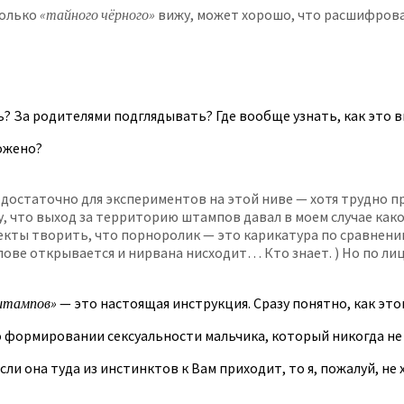
только
«тайного чёрного»
вижу, может хорошо, что расшифроват
? За родителями подглядывать? Где вообще узнать, как это в
ложено?
х достаточно для экспериментов на этой ниве — хотя трудно
, что выход за территорию штампов давал в моем случае как
екты творить, что порноролик — это карикатура по сравнению
лове открывается и нирвана нисходит… Кто знает. ) Но по лиц
штампов»
— это настоящая инструкция. Сразу понятно, как это
 о формировании сексуальности мальчика, который никогда не
сли она туда из инстинктов к Вам приходит, то я, пожалуй, не