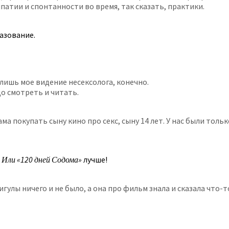
атии и спонтанности во время, так сказать, практики.
разование.
 лишь мое видение несексолога, конечно.
до смотреть и читать.
а покупать сыну кино про секс, сыну 14 лет. У нас были тольк
 Или «120 дней Содома»
лучше!
лигулы ничего и не было, а она про фильм знала и сказала что-