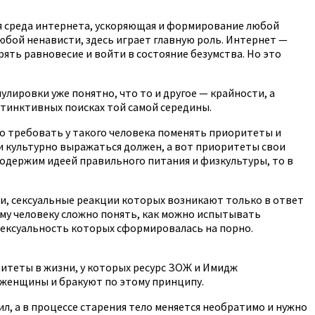
ая среда интернета, ускоряющая и формирование любой
юбой ненависти, здесь играет главную роль. Интернет —
ять равновесие и войти в состояние безумства. Но это
улировки уже понятно, что то и другое — крайности, а
стинктивных поисках той самой середины.
но требовать у такого человека поменять приоритеты и
и культурно выражаться должен, а вот приоритеты свои
 одержим идеей правильного питания и физкультуры, то в
и, сексуальные реакции которых возникают только в ответ
ому человеку сложно понять, как можно испытывать
, сексуальность которых сформировалась на порно.
ритеты в жизни, у которых ресурс ЗОЖ и Имидж
 женщины и бракуют по этому принципу.
сил, а в процессе старения тело меняется необратимо и нужно