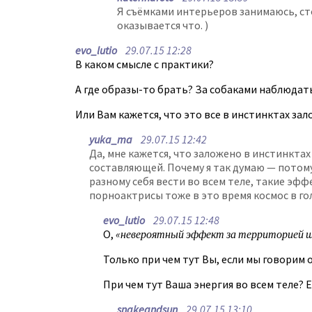
Я съёмками интерьеров занимаюсь, с
оказывается что. )
evo_lutio
29.07.15 12:28
В каком смысле с практики?
А где образы-то брать? За собаками наблюдать
Или Вам кажется, что это все в инстинктах за
yuka_ma
29.07.15 12:42
Да, мне кажется, что заложено в инстинкта
составляющей. Почему я так думаю — потому
разному себя вести во всем теле, такие эфф
порноактрисы тоже в это время космос в го
evo_lutio
29.07.15 12:48
О,
«невероятный эффект за территорией 
Только при чем тут Вы, если мы говорим
При чем тут Ваша энергия во всем теле? Е
snakeandsun
29.07.15 13:10