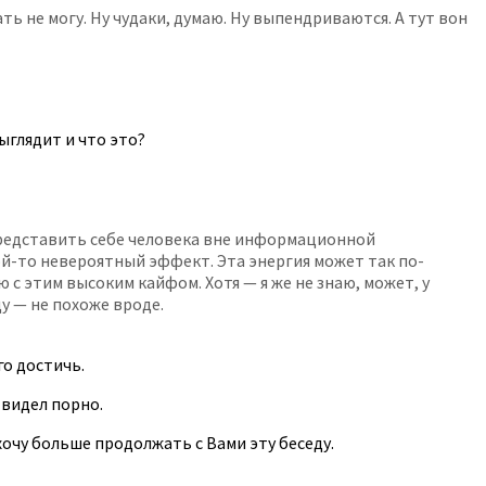
ь не могу. Ну чудаки, думаю. Ну выпендриваются. А тут вон
ыглядит и что это?
 представить себе человека вне информационной
ой-то невероятный эффект. Эта энергия может так по-
 с этим высоким кайфом. Хотя — я же не знаю, может, у
у — не похоже вроде.
го достичь.
 видел порно.
 хочу больше продолжать с Вами эту беседу.