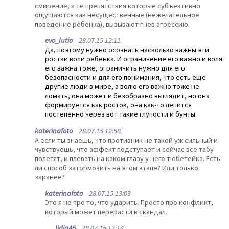
смирение, а те препятствия которые субъективно
ощущаются как несущественные (нежелательное
поведение ребенка), вызывают гнев агрессию.
evo_lutio
28.07.15 12:11
Да, поэтому нужно осознать насколько важны эти
ростки воли ребенка. И ограничение его важно и воля
его важна тоже, ограничить нужно для его
безопасности и для его понимания, что есть еще
другие люди в мире, а волю его важно тоже не
ломать, она может и безобразно выглядит, но она
формируется как росток, она как-то лепится
постепенно через вот такие глупости и бунты.
katerinafoto
28.07.15 12:58
А если ты знаешь, что противник не такой уж сильный и
чувствуешь, что аффект подступает и сейчас все табу
полетят, и плевать на каком глазу у него тюбетейка. Есть
ли способ затормозить на этом этапе? Или только
заранее?
katerinafoto
28.07.15 13:03
Это я не про то, что ударить. Просто про конфликт,
который может перерасти в скандал.
lidia46
28.07.15 13:14