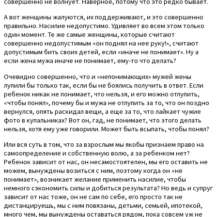
совершенно не волнует. Наверное, потому что это редко бывает.
А вот женщины жалуются, их поддерживают, и это совершенно
правильно. Насилие недопустимо. Удивляет во всем этом только
один момент. Те же самые женщины, которые считают
совершенно недопустимым «он поднял на нее руку!», считают
допустимым бить своих детей, если «иначе не понимает». Ну а
если жена мужа иначе не понимает, ему-то что делать?
Очевидно совершенно, что и «непонимающих» мужей жены
лупили бы только так, если бы не боялись получить в ответ. Если
ребенок никак не понимает, что нельзя, и его можно отлупить,
«чтобы понял», почему бы и мужа не отлупить за то, что он поздно
вернулся, опять раскидал вещи, а еще за то, что лайкает чужие
фото в купальниках? Вот он, гад, не понимает, что этого делать
нельзя, хотя ему уже говорили. Может быть всыпать, чтобы понял?
Или вся суть в том, что за взрослым мы якобы признаем право на
самоопределение и собственную волю, а за ребенком нет?
Ребенок зависит от нас, он несамостоятелен, мы его оставить не
можем, вынуждены возиться с ним, поэтому когда он «не
понимает», возникает желание применить насилие, чтобы
немного сэкономить силы и добиться результата? Но ведь и супруг
зависит от нас тоже, он не сам по себе, его просто так не
дистанцируешь, мы с ним повязаны, детьми, семьей, ипотекой,
много чем, мы вынуждены оставаться рядом, пока совсем уж не