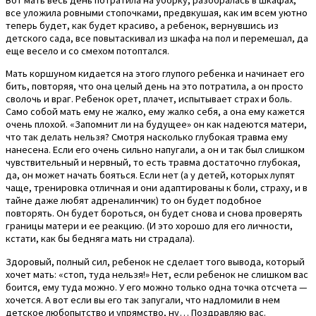
все уложила ровными стопочками, предвкушая, как им всем уютно
теперь будет, как будет красиво, а ребенок, вернувшись из
детского сада, все повытаскивал из шкафа на пол и перемешал, да
еще весело и со смехом потоптался.
Мать коршуном кидается на этого глупого ребенка и начинает его
бить, повторяя, что она целый день на это потратила, а он просто
сволочь и враг. Ребенок орет, плачет, испытывает страх и боль.
Само собой мать ему не жалко, ему жалко себя, а она ему кажется
очень плохой. «Запомнит ли на будущее» он как надеются матери,
что так делать нельзя? Смотря насколько глубокая травма ему
нанесена. Если его очень сильно напугали, а он и так был слишком
чувствительный и нервный, то есть травма достаточно глубокая,
да, он может начать бояться. Если нет (а у детей, которых лупят
чаще, тренировка отличная и они адаптированы к боли, страху, и в
тайне даже любят адреналинчик) то он будет подобное
повторять. Он будет бороться, он будет снова и снова проверять
границы матери и ее реакцию. (И это хорошо для его личности,
кстати, как бы бедняга мать ни страдала).
Здоровый, полный сил, ребенок не сделает того вывода, который
хочет мать: «стоп, туда нельзя!» Нет, если ребенок не слишком вас
боится, ему туда можно. У его можно только одна точка отсчета —
хочется. А вот если вы его так запугали, что надломили в нем
детское любопытство и упрямство, ну… Поздравляю вас.