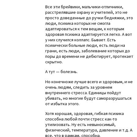
Все эти брейвики, мальчики-отличники,
расстрелявшие охрану и учителей, это не
просто доведенные до ручки бедняжки, это
люди, психика которых не смогла
адаптироваться к тем вещам, к которым
здоровая психика адаптируется легко. А вот
у них случился коллапс. Бывает. Есть
психически больные люди, есть люди на
грани, есть люди, заболевание которых до
поры до времени не дебютирует, протекает
скрытно.
А тут — болезнь.
Но конечноже лучше всего и здоровым, и не
очень людям, следить за уровнем
внутреннего стресса. Единицы пойдут
убивать, но многие будут саморазрушаться
от избытка этого.
Хотя хорошая, здоровая, гибкая психика
способна любой почти стресс как-то
утилизовать. Ну есть невыносимый,
физический, температура, давление и т.д. А
все, что в рамкам, способна.