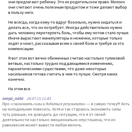
они предлагают ребенку. Это их родительское право. Молоко
они считают очень полезным продуктом и тоже делают выбор
в пользу него.
Не всегда, когда кому-то вдруг бооольно, нужно кидаться и
делать все, что он потребует. Иногда действительно нужно
дать человеку перетерпеть боль, чтобы ему потом стало лучше.
Иначе вырастают манипуляторы и неженки, которые только
ходят и ноют, рассказывая всем о своей боли и требуя за это
компенсации.
Я вот этих вот вечно обиженных считаю настолько тупиковой
ветвью, настолько трудно поддающимися изменению,
паразитическими существами, что даже некоторых
насильников готова считать в чем-то лучше. Смотря каких
конечно.
На этом все.
sonya_nata
28.07.15 11:43
Про
«сэкономить силы и добиться результата»
— в самую точку!!! Хоть
на холодильник повесить. Хотя и так стараюсь экономить силы
чуть раньше, не доводить до ситуации, что я от своей
деятельности настолько эмоционально опустошена, что из
равновесия может вывести любая мелочь.