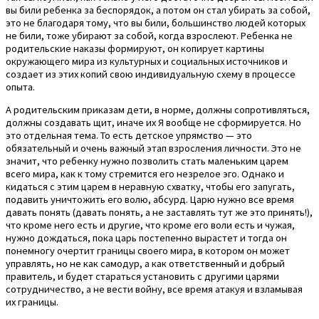
вы били ребенка за беспорядок, а потом он стал убирать за собой,
это не благодаря тому, что вы били, большинство людей которых
не били, тоже убирают за собой, когда взрослеют. Ребенка не
родительские наказы формируют, он копирует картины
окружающего мира из культурных и социальных источников и
создает из этих копий свою индивидуальную схему в процессе
опыта.
А родительским приказам дети, в норме, должны сопротивляться,
должны создавать щит, иначе их Я вообще не сформируется. Но
это отдельная тема. То есть детское упрямство — это
обязательный и очень важный этап взросления личности. Это не
значит, что ребенку нужно позволить стать маленьким царем
всего мира, как к тому стремится его незрелое эго. Однако и
кидаться с этим царем в неравную схватку, чтобы его запугать,
подавить уничтожить его волю, абсурд. Царю нужно все время
давать понять (давать понять, а не заставлять тут же это принять!),
что кроме него есть и другие, что кроме его воли есть и чужая,
нужно дождаться, пока царь постепенно вырастет и тогда он
понемногу очертит границы своего мира, в котором он может
управлять, но не как самодур, а как ответственный и добрый
правитель, и будет стараться установить с другими царями
сотрудничество, а не вести войну, все время атакуя и взламывая
их границы.