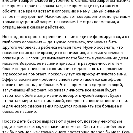
Внешний запрет слабее внутреннего. С внешним запретом психика
все время старается сражаться, все время ищет пути как его
обойти, все время встает в оппозицию к нему. Самый сильный
запрет — внутренний. Насилие делает совершенно недопустимым
только внутренний запрет на насилие. Не страх возмездия, а
отвращение к самому действию.
Но от одного простого решения такие вещи не формируются, а от
глубокого осознания — да. Нужно осознать, что нельзя бить
другого человека, и ребенка нельзя тоже. Нужно осознать, что
насилие никогда не приводит к пониманию, а только усиливает
оппозицию. Оппозиция вызывает потребность в увеличении дозы
насилия. Возросшее насилие приводит к разрушению, это тем
более не дает никакого «понимания» и даже снять напряжение
агрессору не помогает, поскольку тут же приходит чувство вины.
Эффект воспитания ребенка силой точно такой же как эффект
воспитания жены, не больше. Это — временно сдерживающий,
запугивающий эффект, но живая личность все время будет
стараться обойти запугивание, побороть чужой запрет, будет
стараться мериться с ним силой, совершать новые и новые атаки.
И для нового сдерживания придется применять все большее и
большее насилие.
Просто дети быстро вырастают и умнеют, поэтому некоторым
родителям кажется, что насилие помогло. Окститесь, ребенок и
так бы поумнел, как только у него достаточно дозрел бы мозг. Если