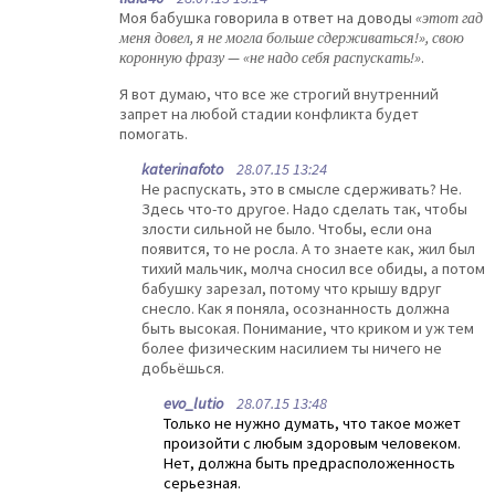
Моя бабушка говорила в ответ на доводы
«этот гад
меня довел, я не могла больше сдерживаться!», свою
коронную фразу — «не надо себя распускать!»
.
Я вот думаю, что все же строгий внутренний
запрет на любой стадии конфликта будет
помогать.
katerinafoto
28.07.15 13:24
Не распускать, это в смысле сдерживать? Не.
Здесь что-то другое. Надо сделать так, чтобы
злости сильной не было. Чтобы, если она
появится, то не росла. А то знаете как, жил был
тихий мальчик, молча сносил все обиды, а потом
бабушку зарезал, потому что крышу вдруг
снесло. Как я поняла, осознанность должна
быть высокая. Понимание, что криком и уж тем
более физическим насилием ты ничего не
добьёшься.
evo_lutio
28.07.15 13:48
Только не нужно думать, что такое может
произойти с любым здоровым человеком.
Нет, должна быть предрасположенность
серьезная.