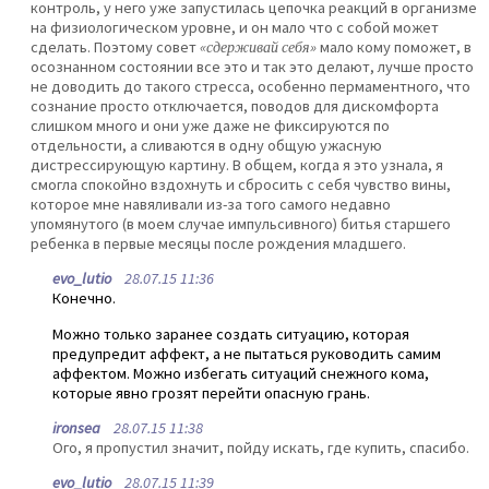
контроль, у него уже запустилась цепочка реакций в организме
на физиологическом уровне, и он мало что с собой может
сделать. Поэтому совет
«сдерживай себя»
мало кому поможет, в
осознанном состоянии все это и так это делают, лучше просто
не доводить до такого стресса, особенно пермаментного, что
сознание просто отключается, поводов для дискомфорта
слишком много и они уже даже не фиксируются по
отдельности, а сливаются в одну общую ужасную
дистрессирующую картину. В общем, когда я это узнала, я
смогла спокойно вздохнуть и сбросить с себя чувство вины,
которое мне навяливали из-за того самого недавно
упомянутого (в моем случае импульсивного) битья старшего
ребенка в первые месяцы после рождения младшего.
evo_lutio
28.07.15 11:36
Конечно.
Можно только заранее создать ситуацию, которая
предупредит аффект, а не пытаться руководить самим
аффектом. Можно избегать ситуаций снежного кома,
которые явно грозят перейти опасную грань.
ironsea
28.07.15 11:38
Ого, я пропустил значит, пойду искать, где купить, спасибо.
evo_lutio
28.07.15 11:39