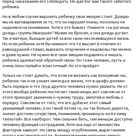
перед наказанием его соблюдать. Не дай бог вам такого забитого
ребенка.
Но в любом случае выразить ребенку свои эмоции стоит. Дождю
мы не выговариваем за то, что он нарушил планы, поскольку не
надеемся на понимание. Хотя и это бывает. Помните «ты ругаешь
дождь» группы Иванушек? Мужик ее бросил, а она дождь ругает.
Так и матери, бьющие детей за всю свою несложившуюся жизнь.
Но если ребенок хотя бы немного что-то мыслит в отличие от
равнодушной стихии, выразить огорчение и недовольство можно
и даже нужно. Не нужно все свои эмоции подавлять и лишать
ребенка адекватной обратной связи. Он тоже человек, пусть и
очень пока глупый и эгоистичный. Но это пройдет.
Только не стоит думать, что если не визжать как полоумная час,
ребенок так и не узнает никогда в жизни, что в шкафу должен
быть порядок и что труд другого человека нужно уважать. Не от
этого вообще ребенок постигает такие вещи, вот совсем не от
этого приходит уважение к чужому труду, эмпатия и любовь к
порядку. Совсем не от того, что его дубасит этот самый
уважаемый человек, а он такой потом «о, он так больно дерется,
значит достоин сочувствия, понимания, проникнусь-ка я к нему
теплотой». Все наоборот. Чем сильнее бить, тем меньше доступна
человеку функция сострадания. Хотя она еще от множества
факторов зависит. Но связь между огрублением, вырастанием
порога чувствительности, формированием непроницаемого