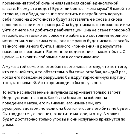
применения грубой силы и навязывания своей единоличной
власти. К чему это ведет? Будет ли бояться жена мужа? В какой-то
степени, но обида, желание отомстить и потребность вернуть
себе право на достоинство будут заставлять ее снова и снова
проверять свои и его границы. Она будет искать возможности или
уйти от него или добиться реабилитации. Она не станет покорной
и тихой, если только ее совсем не забить до состояния нервного
истощения. А пока силы есть, она все равно будет искать способы
тайного или явного бунта. Никакого «понимания» в результате
насилия не возникает. Временное подчинение — может быть. С
целью — накопить побольше сил к сопротивлению.
А муж в этой семье не огребает всего лишь потому, что нет того,
кто сильней его, а то обязательно бы тоже огребал, каждый раз,
когда его поведение разрушало бы вдруг гармоничную картину
того, кто сильней. А это происходило бы регулярно.
То есть насильственные импульсы сдерживает только запрет.
Недопустимость этого. Как бы ни была жена взбешена
поведением мужа, его пьянками, его изменами, его
рукоприкладством, но если она боится его, она его бить не будет.
Сын подрастет, окрепнет, ответит и матери, и отцу. А может
будет достаточно только угрозы и они испуганно прижмутся по
углам.