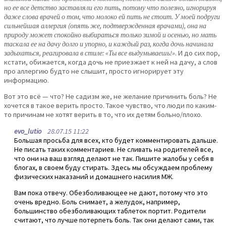
но ее все детство заставляли его пить, потому что полезно, игнорируя
даже слова врачей о том, что молоко ей пить не стоит. У моей подруги
сильнейшая аллергия (опять же, подтвержденная врачами), она на
природу может спокойно выбираться только зимой и осенью, но мать
таскала ее на дачу долго и упорно, и каждый раз, когда дочь начинала
задыхаться, реагировала в стиле: «Ты все выдумываешь!»
. И до сих пор,
кстати, обижается, когда дочь не приезжает к ней на дачу, а слов
про аллергию будто не слышит, просто игнорирует эту
информацию.
Вот это всё — что? Не садизм же, не желание причинить боль? Не
хочется в такое верить просто. Такое чувство, что люди по каким-
то причинам не хотят верить в то, что их детям больно/плохо.
evo_lutio
28.07.15 11:22
Большая просьба для всех, кто будет комментировать дальше.
Не писать таких комментариев. Не сливать на родителей все,
что они на ваш взгляд делают не так. Пишите жалобы у себя в
блогах, в своем буду стирать. Здесь мы обсуждаем проблему
физических наказаний и домашнего насилия МЖ.
Вам пока отвечу. Обезболивающее не дают, потому что это
очень вредно. Боль снимает, а желудок, например,
большинство обезболивающих таблеток портит. Родители
считают, что лучше потерпеть боль. Так они делают сами, так