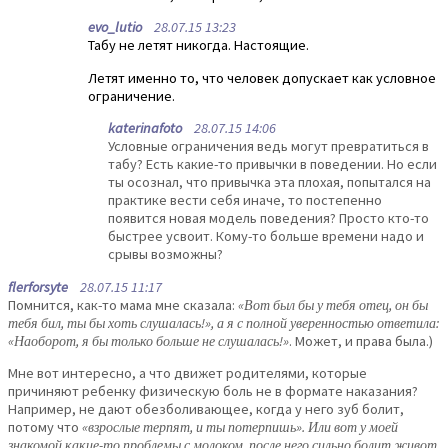
evo_lutio
28.07.15 13:23
Табу не летят никогда. Настоящие.
Летят именно то, что человек допускает как условное
ограничение.
katerinafoto
28.07.15 14:06
Условные ограничения ведь могут превратиться в
табу? Есть какие-то привычки в поведении. Но если
ты осознал, что привычка эта плохая, попытался на
практике вести себя иначе, то постепенно
появится новая модель поведения? Просто кто-то
быстрее усвоит. Кому-то больше времени надо и
срывы возможны?
flerforsyte
28.07.15 11:17
Помнится, как-то мама мне сказала:
«Вот был бы у тебя отец, он бы
тебя бил, ты бы хоть слушалась!», а я с полной уверенностью ответила:
«Наоборот, я бы только больше не слушалась!»
. Может, и права была.)
Мне вот интересно, а что движет родителями, которые
причиняют ребенку физическую боль не в формате наказания?
Например, не дают обезболивающее, когда у него зуб болит,
потому что
«взрослые терпят, и ты потерпишь». Или вот у моей
знакомой какие-то проблемы с молоком, после него сильно болит живот,