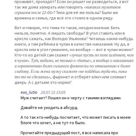
проживёт, пропадёт? Если он решит не разводиться, а вот
так же дома запирать или говорить
«никаких мультиков
сериалов после 22-00»
? Типа для её же пользы? Были же
времена и семьи, где всё это стояло в одном ряду.
Вот и говорю, что тема-то такая, неоднозначная. Бить
нельзя, понятно. А лишать свободы? В угол ставить или в
кресло сажать, как Володю Ульянова? Читаешь какие-нибудь
книги, а там ребёнка в чулан в качестве наказания. Ну да, в
кресло или в угол гуманнее, но вообще — вот в чулан можно?
Кто-то из детей сам скажет
«лучше пусть по попе шлёпнет, чем
в чулан». Тут, видимо, не только о «битье», а вообще о наказаниях
и ограничениях более сильного физически по отношению к более
слабому. Если жена мужу скажет «не пойдёшь туда-то, пока
то-то не сделаешь»
, фыркнет и отберёт ключ или сломает
дверь. А с детьми это норма?
evo_lutio
28.07.15 15:05
Муж считает? Пошел он к черту с такими взглядами.
Давайте не уходить в абсурд.
А то так кто-нибудь посчитает, что может писать в моем
блоге что хочет, а не тут-то было.
Прочитайте предыдущий пост, я все написала про