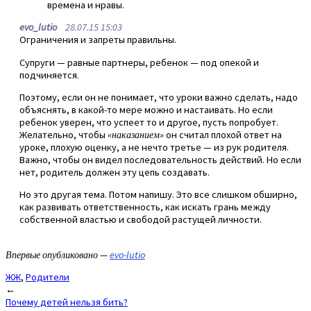
времена и нравы.
evo_lutio
28.07.15 15:03
Ограничения и запреты правильны.
Супруги — равные партнеры, ребенок — под опекой и
подчиняется.
Поэтому, если он не понимает, что уроки важно сделать, надо
объяснять, в какой-то мере можно и настаивать. Но если
ребенок уверен, что успеет то и другое, пусть попробует.
Желательно, чтобы
«наказанием»
он считал плохой ответ на
уроке, плохую оценку, а не нечто третье — из рук родителя.
Важно, чтобы он видел последовательность действий. Но если
нет, родитель должен эту цепь создавать.
Но это другая тема. Потом напишу. Это все слишком обширно,
как развивать ответственность, как искать грань между
собственной властью и свободой растущей личности.
Впервые опубликовано —
evo-lutio
ЖЖ
,
Родители
Post
←
Почему детей нельзя бить?
navigation