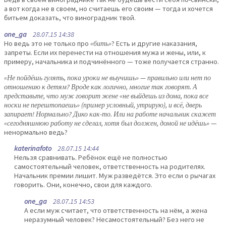
а вот когда не в своем, но считаешь его своим — тогда и хочется
битьем доказать, что виноградник твой.
one_ga
28.07.15 14:38
Но ведь это не только про
«бить»
? Есть и другие наказания,
запреты. Если их перенести на отношения мужа и жены, или, к
примеру, начальника и подчинённого — тоже получается странно.
«Не пойдёшь гулять, пока уроки не выучишь» — правильно или нет по
отношению к детям? Вроде как логично, многие так говорят. А
представьте, что муж говорит жене «не выйдешь из дома, пока все
носки не перештопаешь» (пример условный, утрирую), и всё, дверь
запирает! Нормально? Дико как-то. Или на работе начальник скажет
«сегодняшнюю работу не сделал, хотя был должен, домой не идёшь»
—
ненормально ведь?
katerinafoto
28.07.15 14:44
Нельзя сравнивать. Ребёнок ещё не полностью
самостоятельный человек, ответственность на родителях.
Начальник премии лишит. Муж разведётся. Это если о рычагах
говорить. Они, конечно, свои для каждого.
one_ga
28.07.15 14:53
А если муж считает, что ответственность на нём, а жена
неразумный человек? Несамостоятельный? Без него не