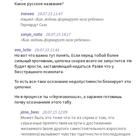
Какое русское название?
ironsea
28.07.15 11:47
Нашёл
«Как любовь формирует мозг ребенка»
Герхардт Сью
sonya_nata
28.07.15 14:17
«Как любовь формирует мозг ребенка»
.
evo_lutio
28.07.15 11:41
Но вот что важно тут понять. Если перед тобой более
сильный противник, цепочка скорее всего не запустится. Не
будет ярости, заставляющей кидаться. Разве что у
бесстрашного психопата.
То есть все-таки осознание недопустимости блокирует эти
цепочки.
Не в процессе ты
«сдерживаешься»
, а заранее готовишь
почву осознанием этого табу.
jane_bess
28.07.15 12:09
Может быть это тоже что-то из серии о том, что
серьезные препятствия на пути к достижению
желаемого (воля другого самостоятельного взрослого
человека) вызывают чувство тщетности и последующее