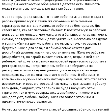
панциря и жестокостью обращения в детстве есть. Личность
может меняться, но исходные данные будут такие.
А вот теперь представим, что после ребенка из детского сада с
работы пришел муж. С таким же сложным и вспыльчивым
характером как мать, отлупившая ребенка за беспорядок. Два
сапога пара, как это частенько бывает. И вот этот муж за рабочей
день устал не меньше, чем мать, а то и больше, он старался очень
сильно, претерпел многое и даже унижение, несколько раз думал
о том, не уйти на другую работу, но мысль о том, что зарплата
будет меньше в два раза, а любимой семье хочется дать
достойный уровень жизни, его останавливала. Жена не работает
(или работает, но зарабатывает очень мало, ведь на ней еще
ребенок), ей хочется в отпуск на море, ей нравится по субботам в
ресторан ходить, когда свекровь ребенка забирает, а на
рестораны и отпуска нужны деньги, да и матери своей надо
подкидывать, все же она помогает с ребенком. В общем, это
вспыльчивый мужчина отчасти потому и вспыльчив, что старается
изо всех сил, и весь в стрессе. И как мать, потратившая на уборку
весь день, ожидает, что ребенок не будет нарушать этой
гармонии, так и муж, возвращаясь домой после тяжелого дня,
ожидает уют, любовь, заботу. Так в его голове утопично и
идеалистично представляется.
Но что же он получает? Жена злая, ей досадил ребенок, претензий