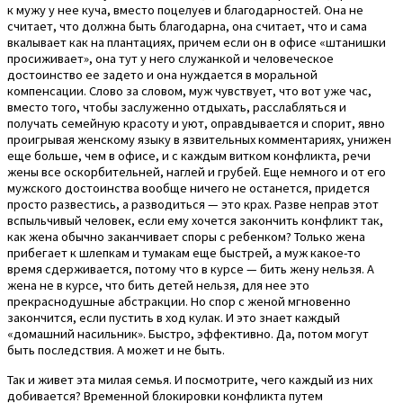
к мужу у нее куча, вместо поцелуев и благодарностей. Она не
считает, что должна быть благодарна, она считает, что и сама
вкалывает как на плантациях, причем если он в офисе «штанишки
просиживает», она тут у него служанкой и человеческое
достоинство ее задето и она нуждается в моральной
компенсации. Слово за словом, муж чувствует, что вот уже час,
вместо того, чтобы заслуженно отдыхать, расслабляться и
получать семейную красоту и уют, оправдывается и спорит, явно
проигрывая женскому языку в язвительных комментариях, унижен
еще больше, чем в офисе, и с каждым витком конфликта, речи
жены все оскорбительней, наглей и грубей. Еще немного и от его
мужского достоинства вообще ничего не останется, придется
просто развестись, а разводиться — это крах. Разве неправ этот
вспыльчивый человек, если ему хочется закончить конфликт так,
как жена обычно заканчивает споры с ребенком? Только жена
прибегает к шлепкам и тумакам еще быстрей, а муж какое-то
время сдерживается, потому что в курсе — бить жену нельзя. А
жена не в курсе, что бить детей нельзя, для нее это
прекраснодушные абстракции. Но спор с женой мгновенно
закончится, если пустить в ход кулак. И это знает каждый
«домашний насильник». Быстро, эффективно. Да, потом могут
быть последствия. А может и не быть.
Так и живет эта милая семья. И посмотрите, чего каждый из них
добивается? Временной блокировки конфликта путем