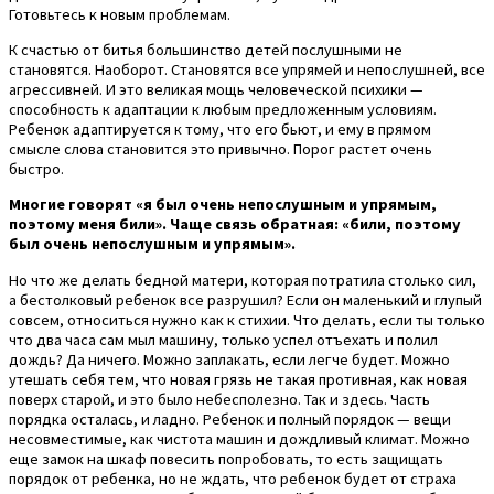
Готовьтесь к новым проблемам.
К счастью от битья большинство детей послушными не
становятся. Наоборот. Становятся все упрямей и непослушней, все
агрессивней. И это великая мощь человеческой психики —
способность к адаптации к любым предложенным условиям.
Ребенок адаптируется к тому, что его бьют, и ему в прямом
смысле слова становится это привычно. Порог растет очень
быстро.
Многие говорят «я был очень непослушным и упрямым,
поэтому меня били». Чаще связь обратная: «били, поэтому
был очень непослушным и упрямым».
Но что же делать бедной матери, которая потратила столько сил,
а бестолковый ребенок все разрушил? Если он маленький и глупый
совсем, относиться нужно как к стихии. Что делать, если ты только
что два часа сам мыл машину, только успел отъехать и полил
дождь? Да ничего. Можно заплакать, если легче будет. Можно
утешать себя тем, что новая грязь не такая противная, как новая
поверх старой, и это было небесполезно. Так и здесь. Часть
порядка осталась, и ладно. Ребенок и полный порядок — вещи
несовместимые, как чистота машин и дождливый климат. Можно
еще замок на шкаф повесить попробовать, то есть защищать
порядок от ребенка, но не ждать, что ребенок будет от страха