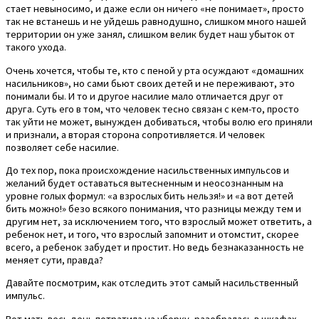
стает невыносимо, и даже если он ничего «не понимает», просто
так не встанешь и не уйдешь равнодушно, слишком много нашей
территории он уже занял, слишком велик будет наш убыток от
такого ухода.
Очень хочется, чтобы те, кто с пеной у рта осуждают «домашних
насильников», но сами бьют своих детей и не переживают, это
понимали бы. И то и другое насилие мало отличается друг от
друга. Суть его в том, что человек тесно связан с кем-то, просто
так уйти не может, вынужден добиваться, чтобы волю его приняли
и признали, а вторая сторона сопротивляется. И человек
позволяет себе насилие.
До тех пор, пока происхождение насильственных импульсов и
желаний будет оставаться вытесненным и неосознанным на
уровне голых формул: «а взрослых бить нельзя!» и «а вот детей
бить можно!» безо всякого понимания, что разницы между тем и
другим нет, за исключением того, что взрослый может ответить, а
ребенок нет, и того, что взрослый запомнит и отомстит, скорее
всего, а ребенок забудет и простит. Но ведь безнаказанность не
меняет сути, правда?
Давайте посмотрим, как отследить этот самый насильственный
импульс.
Вот мать весь день потратила на уборку, разобралась в шкафах,