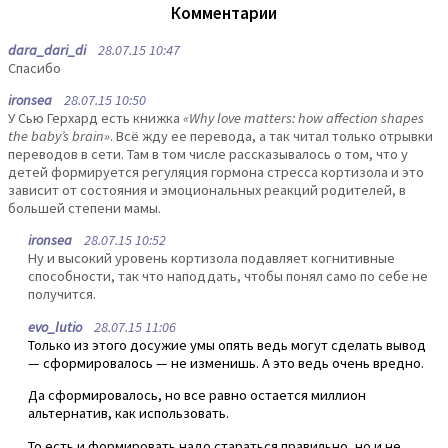
Комментарии
dara_dari_di
28.07.15 10:47
Спасибо
ironsea
28.07.15 10:50
У Сью Герхард есть книжка
«Why love matters: how affection shapes
the baby’s brain»
. Всё жду ее перевода, а так читал только отрывки
переводов в сети. Там в том числе рассказывалось о том, что у
детей формируется регуляция гормона стресса кортизола и это
зависит от состояния и эмоциональных реакций родителей, в
большей степени мамы.
ironsea
28.07.15 10:52
Ну и высокий уровень кортизола подавляет когнитивные
способности, так что наподдать, чтобы понял само по себе не
получится.
evo_lutio
28.07.15 11:06
Только из этого досужие умы опять ведь могут сделать вывод
— сформировалось — не изменишь. А это ведь очень вредно.
Да сформировалось, но все равно остается миллион
альтернатив, как использовать.
То есть и формировать надо стараться правильно, но и не