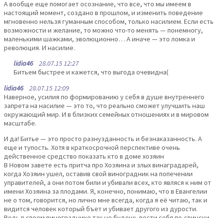
А вообще еще помогает осознание, что все, что мы имеем в
настоящий момент, создано в прошлом, и изменить поведение
мгновенно нельзя гуманным способом, только насилием. Если есть
возможности и желание, то можно что-то менять — понемногу,
маленькими шажками, эволюционно… А иначе — это ломка и
революция. И насилие.
lidia46
28.07.15 12:27
Битьем быстрее и кажется, что выгода очевидна(
lidia46
28.07.15 12:09
Наверное, усилия по формированию у себя в душе внутреннего
запрета на насилие — это то, что реально сможет улучшить наш
окружающий мир. И в близких семейных отношениях и в мировом
масштабе.
И да! Битье — это просто разнузданность и безнаказанность. А
еще и тупость. Хотя в краткосрочной перспективе очень
действенное средство показать кто в доме хозяин
В Новом завете есть притча про Хозяина и злых винаградарей,
когда Хозяин ушел, оставив свой виноградник на попечении
управителей, а они потом били и убивали всех, кто являся к ним от
имени Хозяина за плодами. Я, конечно, понимаю, что в Евангелии
не о том, говорится, но лично мне всегда, когда я её читаю, так и
видится человек который бъет и убивает другого из дурости.
Ведь в своем винограднике так не будешь вести себя по-свински,