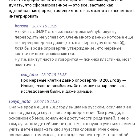
думать, что сформированное — это все, застыло как
однообразная форма, там еще много как можно это все можно
интегрировать.
ironsea
28.07.15 11:29
А сейчас с ФМРТ столько исследований публикуют,
переводить не успевают. Очень много данных которые еще
не перепроверены даже (хоть в аспирантуру поступай))).
Хотя бы вроде опровергли утверждение, что нервные
клетки не восстанавливаются.
Ну т.е. как тут часто и говорится — психика пластична, мозг
пластичен.
evo_lutio
28.07.15 11:35
Про нервные клетки давно опровергли. В 2002 году —
Ирвин, если не ошибаюсь. Хотя может и параллельно
исследования были, и даже раньше.
sonya_nata
28.07.15 11:34
Она же вроде еще в 2012 году вышла на русском, осилила я её
только два года спустя после приобретения. Там речь да, в
основном об эмоциональной доступности родителей, а не о
том, лупят они детей или нет, о том, что нужно учиться самим и
учить детей выражать свои чувства словами. Мне очень
понравилась там мысль, что когда человек теряет над собой