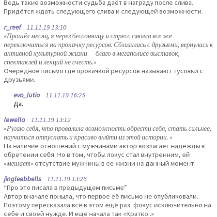
Ведь такие возможности судьба даёт в награду после слива.
Придётся ждать следующего слива и следующей возможности.
r_reef
11.11.19 13:10
«Прошёл месяц, я через бессонницу и стресс смогла все же
переключиться на прокачку ресурсов. Сблизилась с друзьями, вернулась к
активной культурной жизни — благо в мегаполисе выставок,
спектаклей и лекций не счесть.»
Очередное письмо где прокачкой ресурсов называют тусовки с
друзьями.
evo_lutio
11.11.19 16:25
Да.
lewella
11.11.19 13:12
«Ругаю себя, что провалила возможность обрести себя, стать сильнее,
научиться отпускать и красиво выйти из этой истории. «
На наличие отношений с мужчинами автор возлагает надежды в
обретении себя. Но в том, чтобы локус стал внутренним, ей
«мешает»
отсутствие мужчины в ее жизни на данный момент.
jingleebbells
11.11.19 13:26
“Про это писала в предыдущем письме”
Автор вначале поныла, что первое её письмо не опубликовали.
Поэтому пересказала всё в этом ещё раз. фокус исключительно на
себе и своей нужде. И ещё начала так «Кратко..»