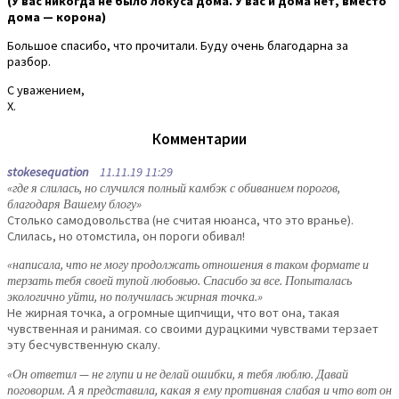
(У вас никогда не было локуса дома. У вас и дома нет, вместо
дома — корона)
Большое спасибо, что прочитали. Буду очень благодарна за
разбор.
С уважением,
X.
Комментарии
stokesequation
11.11.19 11:29
«где я слилась, но случился полный камбэк с обиванием порогов,
благодаря Вашему блогу»
Столько самодовольства (не считая нюанса, что это вранье).
Слилась, но отомстила, он пороги обивал!
«написала, что не могу продолжать отношения в таком формате и
терзать тебя своей тупой любовью. Спасибо за все. Попыталась
экологично уйти, но получилась жирная точка.»
Не жирная точка, а огромные щипчищи, что вот она, такая
чувственная и ранимая. со своими дурацкими чувствами терзает
эту бесчувственную скалу.
«Он ответил — не глупи и не делай ошибки, я тебя люблю. Давай
поговорим. А я представила, какая я ему противная слабая и что вот он