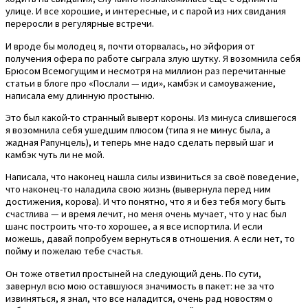
улице. И все хорошие, и интересные, и с парой из них свидания
переросли в регулярные встречи.
И вроде бы молодец я, почти оторвалась, но эйфория от
получения офера по работе сыграла злую шутку. Я возомнила себя
Брюсом Всемогущим и несмотря на миллион раз перечитанные
статьи в блоге про «Послали — иди», камбэк и самоуважение,
написала ему длинную простыню.
Это был какой-то странный выверт короны. Из минуса слившегося
я возомнила себя ушедшим плюсом (типа я не минус была, а
жадная Рапунцель), и теперь мне надо сделать первый шаг и
камбэк чуть ли не мой.
Написала, что наконец нашла силы извиниться за своё поведение,
что наконец-то наладила свою жизнь (вывернула перед ним
достижения, корова). И что понятно, что я и без тебя могу быть
счастлива — и время лечит, но меня очень мучает, что у нас был
шанс построить что-то хорошее, а я все испортила. И если
можешь, давай попробуем вернуться в отношения. А если нет, то
пойму и пожелаю тебе счастья.
Он тоже ответил простыней на следующий день. По сути,
завернул всю мою оставшуюся значимость в пакет: не за что
извиняться, я знал, что все наладится, очень рад новостям о