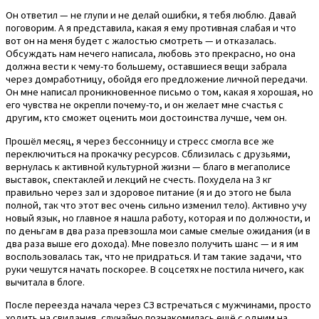
Он ответил — не глупи и не делай ошибки, я тебя люблю. Давай
поговорим. А я представила, какая я ему противная слабая и что
вот он на меня будет с жалостью смотреть — и отказалась.
Обсуждать нам нечего написала, любовь это прекрасно, но она
должна вести к чему-то большему, оставшиеся вещи забрала
через домработницу, обойдя его предложение личной передачи.
Он мне написал проникновенное письмо о том, какая я хорошая, но
его чувства не окрепли почему-то, и он желает мне счастья с
другим, кто сможет оценить мои достоинства лучше, чем он.
Прошёл месяц, я через бессонницу и стресс смогла все же
переключиться на прокачку ресурсов. Сблизилась с друзьями,
вернулась к активной культурной жизни — благо в мегаполисе
выставок, спектаклей и лекций не счесть. Похудела на 3 кг
правильно через зал и здоровое питание (я и до этого не была
полной, так что этот вес очень сильно изменил тело). Активно учу
новый язык, но главное я нашла работу, которая и по должности, и
по деньгам в два раза превзошла мои самые смелые ожидания (и в
два раза выше его дохода). Мне повезло получить шанс — и я им
воспользовалась так, что не придраться. И там такие задачи, что
руки чешутся начать поскорее. В соцсетях не постила ничего, как
вычитала в блоге.
После переезда начала через СЗ встречаться с мужчинами, просто
ходить на свидания, случайно познакомилась ещё с одним на