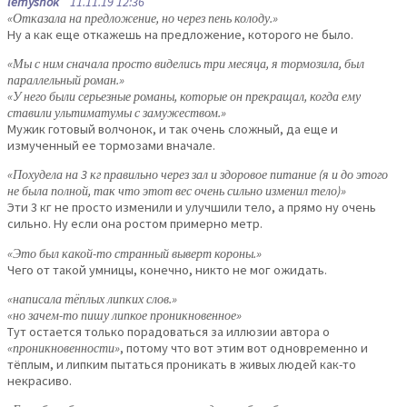
lemyshok
11.11.19 12:36
«Отказала на предложение, но через пень колоду.»
Ну а как еще откажешь на предложение, которого не было.
«Мы с ним сначала просто виделись три месяца, я тормозила, был
параллельный роман.»
«У него были серьезные романы, которые он прекращал, когда ему
ставили ультиматумы с замужеством.»
Мужик готовый волчонок, и так очень сложный, да еще и
измученный ее тормозами вначале.
«Похудела на 3 кг правильно через зал и здоровое питание (я и до этого
не была полной, так что этот вес очень сильно изменил тело)»
Эти 3 кг не просто изменили и улучшили тело, а прямо ну очень
сильно. Ну если она ростом примерно метр.
«Это был какой-то странный выверт короны.»
Чего от такой умницы, конечно, никто не мог ожидать.
«написала тёплых липких слов.»
«но зачем-то пишу липкое проникновенное»
Тут остается только порадоваться за иллюзии автора о
«проникновенности»
, потому что вот этим вот одновременно и
тёплым, и липким пытаться проникать в живых людей как-то
некрасиво.