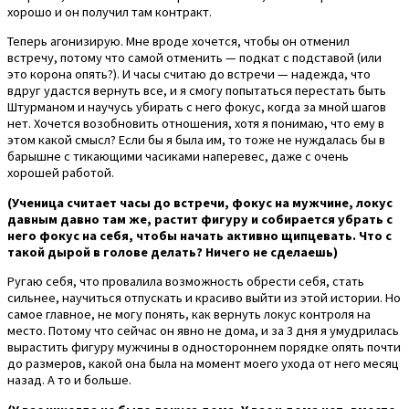
хорошо и он получил там контракт.
Теперь агонизирую. Мне вроде хочется, чтобы он отменил
встречу, потому что самой отменить — подкат с подставой (или
это корона опять?). И часы считаю до встречи — надежда, что
вдруг удастся вернуть все, и я смогу попытаться перестать быть
Штурманом и научусь убирать с него фокус, когда за мной шагов
нет. Хочется возобновить отношения, хотя я понимаю, что ему в
этом какой смысл? Если бы я была им, то тоже не нуждалась бы в
барышне с тикающими часиками наперевес, даже с очень
хорошей работой.
(Ученица считает часы до встречи, фокус на мужчине, локус
давным давно там же, растит фигуру и собирается убрать с
него фокус на себя, чтобы начать активно щипцевать. Что с
такой дырой в голове делать? Ничего не сделаешь)
Ругаю себя, что провалила возможность обрести себя, стать
сильнее, научиться отпускать и красиво выйти из этой истории. Но
самое главное, не могу понять, как вернуть локус контроля на
место. Потому что сейчас он явно не дома, и за 3 дня я умудрилась
вырастить фигуру мужчины в одностороннем порядке опять почти
до размеров, какой она была на момент моего ухода от него месяц
назад. А то и больше.