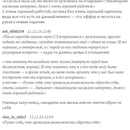
«Если бы я была им, то тоже не нуждалась бы в барышне с тикающими
часиками наперевес, даже с очень хорошей работой.»
С очень хорошей работой, но пока без очень хорошей зарплаты,
ведь все что есть на данный момент — это оффер и чесотка на
руках к новым задачам.
ext_4566104
11.11.19 12:46
«После переезда начала через СЗ встречаться с мужчинами, просто
ходить на свидания, случайно познакомилась ещё с одним на улице. И все
хорошие, и интересные, и с парой из них свидания переросли в
регулярные встречи»
— куда-то делись целых 2 отношения.
» что наконец-то наладила свою жизнь (вывернула перед ним
достижения, корова). И что понятно, что я и без тебя могу быть
счастлива — и время лечит, но меня очень мучает, что у нас был шанс
построить что-то хорошее, а я все испортила.»
а потом —
«Ругаю себя, что провалила возможность обрести себя,
стать сильнее» «…барышне с тикающими часиками наперевес, даже с
очень хорошей работой.»
Ученица запуталась, наладила она жизнь или не смогла обрести
себя
viva_la_vida3
11.11.19 12:54
«Ругаю себя, что провалила возможность обрести себя»