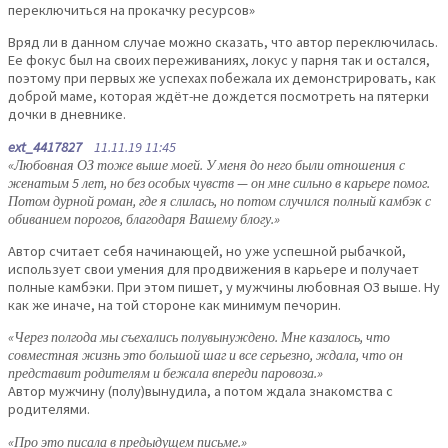
переключиться на прокачку ресурсов»
Вряд ли в данном случае можно сказать, что автор переключилась.
Ее фокус был на своих переживаниях, локус у парня так и остался,
поэтому при первых же успехах побежала их демонстрировать, как
доброй маме, которая ждёт-не дождется посмотреть на пятерки
дочки в дневнике.
ext_4417827
11.11.19 11:45
«Любовная ОЗ тоже выше моей. У меня до него были отношения с
женатым 5 лет, но без особых чувств — он мне сильно в карьере помог.
Потом дурной роман, где я слилась, но потом случился полный камбэк с
обиванием порогов, благодаря Вашему блогу.»
Автор считает себя начинающей, но уже успешной рыбачкой,
использует свои умения для продвижения в карьере и получает
полные камбэки. При этом пишет, у мужчины любовная ОЗ выше. Ну
как же иначе, на той стороне как минимум печорин.
«Через полгода мы съехались полувынуждено. Мне казалось, что
совместная жизнь это большой шаг и все серьезно, ждала, что он
представит родителям и бежала впереди паровоза.»
Автор мужчину (полу)вынудила, а потом ждала знакомства с
родителями.
«Про это писала в предыдущем письме.»