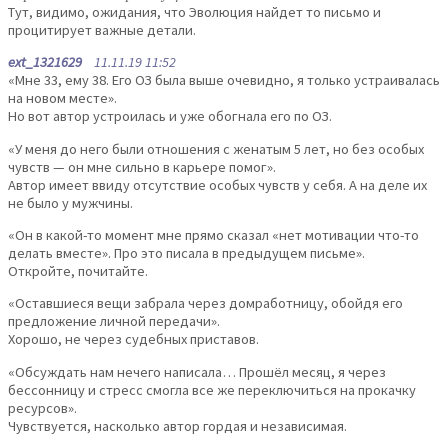
Тут, видимо, ожидания, что Эволюция найдет то письмо и
процитирует важные детали.
ext_1321629
11.11.19 11:52
«Мне 33, ему 38. Его ОЗ была выше очевидно, я только устраивалась
на новом месте».
Но вот автор устроилась и уже обогнала его по ОЗ.
«У меня до него были отношения с женатым 5 лет, но без особых
чувств — он мне сильно в карьере помог».
Автор имеет ввиду отсутствие особых чувств у себя. А на деле их
не было у мужчины.
«Он в какой-то момент мне прямо сказал «нет мотивации что-то
делать вместе». Про это писала в предыдущем письме».
Откройте, почитайте.
«Оставшиеся вещи забрала через домработницу, обойдя его
предложение личной передачи».
Хорошо, не через судебных приставов.
«Обсуждать нам нечего написала… Прошёл месяц, я через
бессонницу и стресс смогла все же переключиться на прокачку
ресурсов».
Чувствуется, насколько автор гордая и независимая.