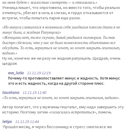
на меня будет с жалостью смотреть — и отказалась.»
Ученица пишет, что опротивела, но вместо того, чтобы реально
отлипнуть, убегает в ночь в слезах, и гордо отказывается от
встречи, чтобы попытать парня еще разок.
«Из минуса слившегося я возомнила себя ушедшим плюсом (типа я не
минус была, а жадная Рапунцель)»
«Женщины нет, тоже скучаю, давай увидимся поговорим. Ты так
быстро сбежала, что у нас не было возможности объективно все
обсудить. То есть, вернуться не хочет, но хочет закрыть гештальт,
видимо.»
Ну не, конечно же ни разу не жадная рапунцель. Щедрая, очень
щедрая.
evo_lutio
11.11.19 12:19
Почему-то противопоставляет минус и жадность. Хотя минус
это и есть жадность, когда на другой стороне плюс.
taushana
11.11.19 11:40
«То есть, вернуться не хочет, но хочет закрыть гештальт, видимо»
.
Автор полагает, что у мужчины гештальт, ему надо завершить эту
историю. Поэтому затем
«согласилась встретиться»
, помочь.
letiya
11.11.19 11:44
‘Прошёл месяц, я через бессонницу и стресс смогла все же