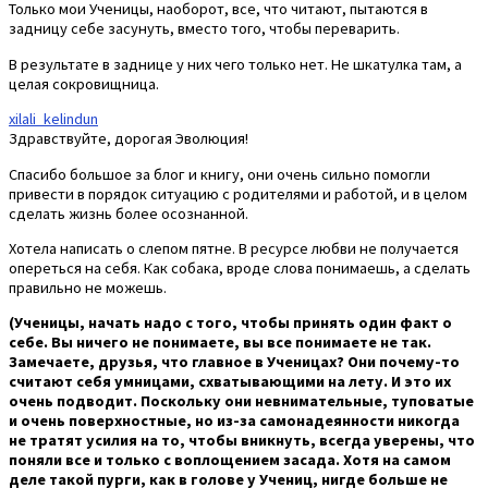
Только мои Ученицы, наоборот, все, что читают, пытаются в
задницу себе засунуть, вместо того, чтобы переварить.
В результате в заднице у них чего только нет. Не шкатулка там, а
целая сокровищница.
xilali_kelindun
Здравствуйте, дорогая Эволюция!
Спасибо большое за блог и книгу, они очень сильно помогли
привести в порядок ситуацию с родителями и работой, и в целом
сделать жизнь более осознанной.
Хотела написать о слепом пятне. В ресурсе любви не получается
опереться на себя. Как собака, вроде слова понимаешь, а сделать
правильно не можешь.
(Ученицы, начать надо с того, чтобы принять один факт о
себе. Вы ничего не понимаете, вы все понимаете не так.
Замечаете, друзья, что главное в Ученицах? Они почему-то
считают себя умницами, схватывающими на лету. И это их
очень подводит. Поскольку они невнимательные, туповатые
и очень поверхностные, но из-за самонадеянности никогда
не тратят усилия на то, чтобы вникнуть, всегда уверены, что
поняли все и только с воплощением засада. Хотя на самом
деле такой пурги, как в голове у Учениц, нигде больше не