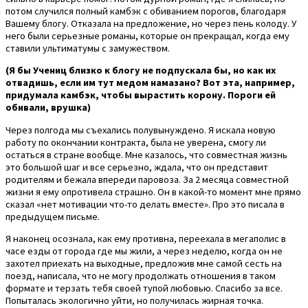
потом случился полный камбэк с обиванием порогов, благодаря
Вашему блогу. Отказала на предложение, но через пень колоду. У
него были серьезные романы, которые он прекращал, когда ему
ставили ультиматумы с замужеством.
(Я бы Учениц близко к блогу не подпускала бы, но как их
отвадишь, если им тут медом намазано? Вот эта, например,
придумала камбэк, чтобы вырастить корону. Пороги ей
обивали, врушка)
Через полгода мы съехались полувынуждено. Я искала новую
работу по окончании контракта, была не уверена, смогу ли
остаться в стране вообще. Мне казалось, что совместная жизнь
это большой шаг и все серьезно, ждала, что он представит
родителям и бежала впереди паровоза. За 2 месяца совместной
жизни я ему опротивела страшно. Он в какой-то момент мне прямо
сказал «нет мотивации что-то делать вместе». Про это писала в
предыдущем письме.
Я наконец осознала, как ему противна, переехала в мегаполис в
часе езды от города где мы жили, а через неделю, когда он не
захотел приехать на выходные, предложив мне самой сесть на
поезд, написала, что не могу продолжать отношения в таком
формате и терзать тебя своей тупой любовью. Спасибо за все.
Попыталась экологично уйти, но получилась жирная точка.