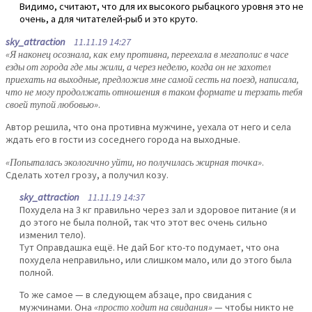
Видимо, считают, что для их высокого рыбацкого уровня это не
очень, а для читателей-рыб и это круто.
sky_attraction
11.11.19 14:27
«Я наконец осознала, как ему противна, переехала в мегаполис в часе
езды от города где мы жили, а через неделю, когда он не захотел
приехать на выходные, предложив мне самой сесть на поезд, написала,
что не могу продолжать отношения в таком формате и терзать тебя
своей тупой любовью»
.
Автор решила, что она противна мужчине, уехала от него и села
ждать его в гости из соседнего города на выходные.
«Попыталась экологично уйти, но получилась жирная точка»
.
Сделать хотел грозу, а получил козу.
sky_attraction
11.11.19 14:37
Похудела на 3 кг правильно через зал и здоровое питание (я и
до этого не была полной, так что этот вес очень сильно
изменил тело).
Тут Оправдашка ещё. Не дай Бог кто-то подумает, что она
похудела неправильно, или слишком мало, или до этого была
полной.
То же самое — в следующем абзаце, про свидания с
мужчинами. Она
«просто ходит на свидания»
— чтобы никто не