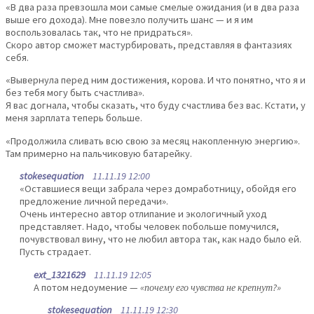
«В два раза превзошла мои самые смелые ожидания (и в два раза
выше его дохода). Мне повезло получить шанс — и я им
воспользовалась так, что не придраться».
Скоро автор сможет мастурбировать, представляя в фантазиях
себя.
«Вывернула перед ним достижения, корова. И что понятно, что я и
без тебя могу быть счастлива».
Я вас догнала, чтобы сказать, что буду счастлива без вас. Кстати, у
меня зарплата теперь больше.
«Продолжила сливать всю свою за месяц накопленную энергию».
Там примерно на пальчиковую батарейку.
stokesequation
11.11.19 12:00
«Оставшиеся вещи забрала через домработницу, обойдя его
предложение личной передачи».
Очень интересно автор отлипание и экологичный уход
представляет. Надо, чтобы человек побольше помучился,
почувствовал вину, что не любил автора так, как надо было ей.
Пусть страдает.
ext_1321629
11.11.19 12:05
А потом недоумение —
«почему его чувства не крепнут?»
stokesequation
11.11.19 12:30