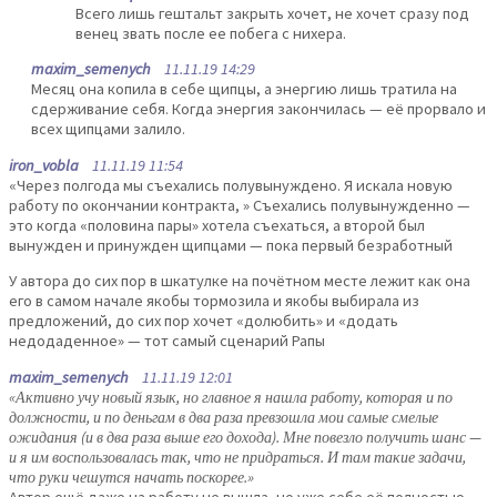
Всего лишь гештальт закрыть хочет, не хочет сразу под
венец звать после ее побега с нихера.
maxim_semenych
11.11.19 14:29
Месяц она копила в себе щипцы, а энергию лишь тратила на
сдерживание себя. Когда энергия закончилась — её прорвало и
всех щипцами залило.
iron_vobla
11.11.19 11:54
«Через полгода мы съехались полувынуждено. Я искала новую
работу по окончании контракта, » Съехались полувынужденно —
это когда «половина пары» хотела съехаться, а второй был
вынужден и принужден щипцами — пока первый безработный
У автора до сих пор в шкатулке на почётном месте лежит как она
его в самом начале якобы тормозила и якобы выбирала из
предложений, до сих пор хочет «долюбить» и «додать
недодаденное» — тот самый сценарий Рапы
maxim_semenych
11.11.19 12:01
«Активно учу новый язык, но главное я нашла работу, которая и по
должности, и по деньгам в два раза превзошла мои самые смелые
ожидания (и в два раза выше его дохода). Мне повезло получить шанс —
и я им воспользовалась так, что не придраться. И там такие задачи,
что руки чешутся начать поскорее.»
Автор ещё даже на работу не вышла, но уже себе её полностью