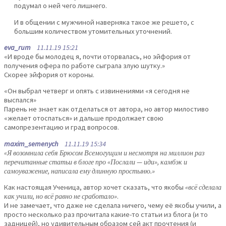
подумал о ней чего лишнего.
И в общении с мужчиной наверняка такое же решето, с
большим количеством утомительных уточнений.
eva_rum
11.11.19 15:21
«И вроде бы молодец я, почти оторвалась, но эйфория от
получения офера по работе сыграла злую шутку.»
Скорее эйфория от короны.
«Он выбрал четверг и опять с извинениями «я сегодня не
выспался»
Парень не знает как отделаться от автора, но автор милостиво
«желает отоспаться» и дальше продолжает свою
самопрезентацию и град вопросов.
maxim_semenych
11.11.19 15:34
«Я возомнила себя Брюсом Всемогущим и несмотря на миллион раз
перечитанные статьи в блоге про «Послали — иди», камбэк и
самоуважение, написала ему длинную простыню.»
Как настоящая Ученица, автор хочет сказать, что якобы
«всё сделала
как учили, но всё равно не сработало»
.
И не замечает, что даже не сделала ничего, чему её якобы учили, а
просто несколько раз прочитала какие-то статьи из блога (и то
задницей), но удивительным образом сей акт прочтения (и