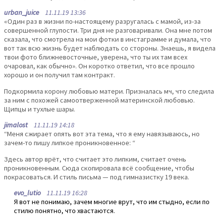
urban_juice
11.11.19 13:36
«Один раз в жизни по-настоящему разругалась с мамой, из-за
совершенной глупости. Три дня не разговаривали. Она мне потом
сказала, что смотрела на мои фотки в инстаграмме и думала, что
вот так всю жизнь будет наблюдать со стороны. Знаешь, я видела
твои фото ближневосточные, уверена, что ты их там всех
очаровал, как обычно». Он коротко ответил, что все прошло
хорошо и он получил там контракт.
Подкормила корону любовью матери. Призналась мч, что следила
за ним с похожей самоотверженной материнской любовью.
Щипцы и тухлые шары.
jimalost
11.11.19 14:18
“Меня сжирает опять вот эта тема, что я ему навязываюсь, но
зачем-то пишу липкое проникновенное: “
Здесь автор врёт, что считает это липким, считает очень
проникновенным. Сюда скопировала всё сообщение, чтобы
покрасоваться. И стиль письма — под гимназистку 19 века.
evo_lutio
11.11.19 16:28
Я вот не понимаю, зачем многие врут, что им стыдно, если по
стилю понятно, что хвастаются.