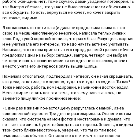
работе. Женщины нет, тоже скучаю, давай увидимся поговорим. Ты
так быстро сбежала, что у нас не было возможности объективно
все обсудить. То есть, вернуться не хочет, но хочет закрыть
гештальт, видимо.
Я согласилась встретиться (и дальше продолжила сливать всю
свою за месяц накопленную энергию), написала тёплых липких
слов. Под тупой короной решила, что раз я была Рапунцель жадная
и не учитывала его интересы, то надо начать активно учитывать.
Написала, что готова приехать в его город, раз мой график гибче и
предложила дни на выбор: сегодня, завтра, четверг. Он выбрал
четверг и опять с извинениями «я сегодня не выспался», значит
вместо учета его интересов опять вышли щипцы.
Пожелала отоспаться, подтвердила четверг, он начал спрашивать,
как дела, ответила, что хорошо, туда то и туда то ходила. Ты как?
Тоже неплохо, работа, командировки, на Ближний Восток ездил.
Меня сжирает опять вот эта тема, что я ему навязываюсь, но
зачем-то пишу липкое проникновенное:
«Один раз в жизни по-настоящему разругалась с мамой, из-за
совершенной глупости. Три дня не разговаривали. Она мне потом
сказала, что смотрела на мои фотки в инстаграмме и думала, что
вот так всю жизнь будет наблюдать со стороны. Знаешь, я видела
твои фото ближневосточные, уверена, что ты их там всех
очаровал, как обычно». Он коротко ответил, что все прошло