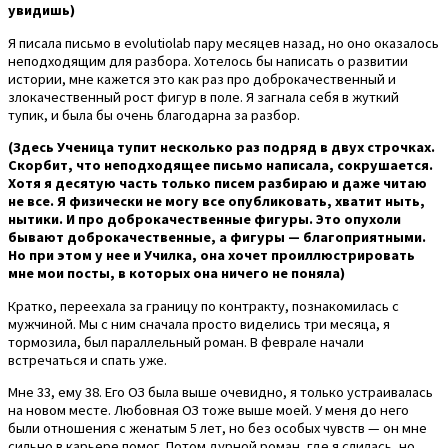
увидишь)
Я писала письмо в evolutiolab пару месяцев назад, но оно оказалось
неподходящим для разбора. Хотелось бы написать о развитии
истории, мне кажется это как раз про доброкачественный и
злокачественный рост фигур в поле. Я загнала себя в жуткий
тупик, и была бы очень благодарна за разбор.
(Здесь Ученица тупит несколько раз подряд в двух строчках.
Скорбит, что неподходящее письмо написала, сокрушается.
Хотя я десятую часть только писем разбираю и даже читаю
не все. Я физически не могу все опубликовать, хватит ныть,
нытики. И про доброкачественные фигуры. Это опухоли
бывают доброкачественные, а фигуры — благоприятными.
Но при этом у нее и Училка, она хочет проиллюстрировать
мне мои посты, в которых она ничего не поняла)
Кратко, переехала за границу по контракту, познакомилась с
мужчиной. Мы с ним сначала просто виделись три месяца, я
тормозила, был параллельный роман. В феврале начали
встречаться и спать уже.
Мне 33, ему 38. Его ОЗ была выше очевидно, я только устраивалась
на новом месте. Любовная ОЗ тоже выше моей. У меня до него
были отношения с женатым 5 лет, но без особых чувств — он мне
сильно в карьере помог. Потом дурной роман, где я слилась, но