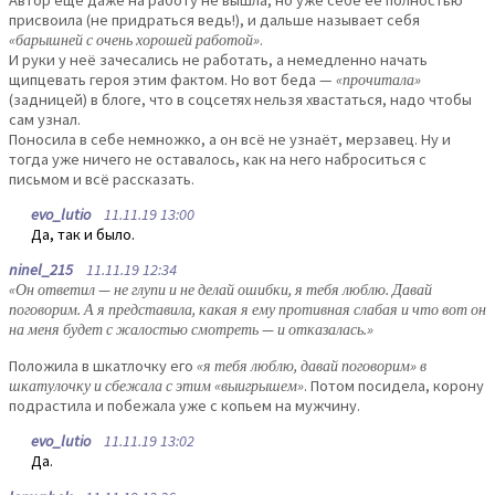
присвоила (не придраться ведь!), и дальше называет себя
«барышней с очень хорошей работой»
.
И руки у неё зачесались не работать, а немедленно начать
щипцевать героя этим фактом. Но вот беда —
«прочитала»
(задницей) в блоге, что в соцсетях нельзя хвастаться, надо чтобы
сам узнал.
Поносила в себе немножко, а он всё не узнаёт, мерзавец. Ну и
тогда уже ничего не оставалось, как на него наброситься с
письмом и всё рассказать.
evo_lutio
11.11.19 13:00
Да, так и было.
ninel_215
11.11.19 12:34
«Он ответил — не глупи и не делай ошибки, я тебя люблю. Давай
поговорим. А я представила, какая я ему противная слабая и что вот он
на меня будет с жалостью смотреть — и отказалась.»
Положила в шкатлочку его
«я тебя люблю, давай поговорим» в
шкатулочку и сбежала с этим «выигрышем»
. Потом посидела, корону
подрастила и побежала уже с копьем на мужчину.
evo_lutio
11.11.19 13:02
Да.