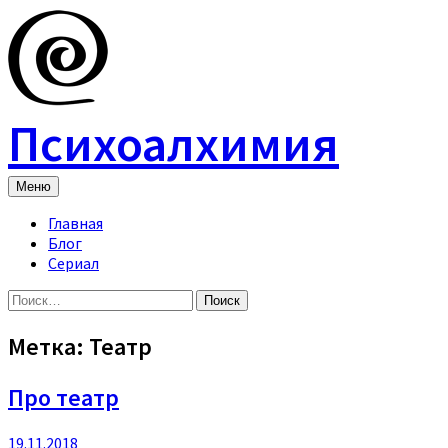
Skip
to
content
Психоалхимия
Меню
Главная
Блог
Сериал
Найти:
Метка:
Театр
Про театр
19.11.2018