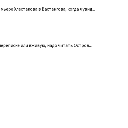
ьере Хлестакова в Вахтангова, когда я увид...
 переписке или вживую, надо читать Остров...