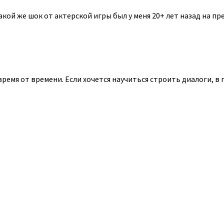
ой же шок от актерской игры был у меня 20+ лет назад на прем
 время от времени. Если хочется научиться строить диалоги, в