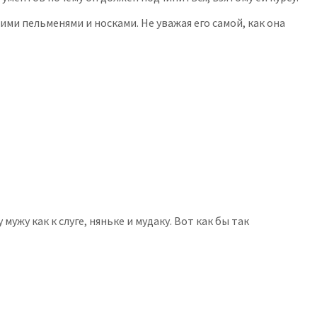
оими пельменями и носками. Не уважая его самой, как она
жу как к слуге, няньке и мудаку. Вот как бы так