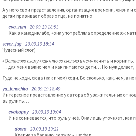
А у него свои представления, организация времени, жизни и с
детям прививает образ отца, не понятно
eva_rum
20.09.19 18:53
Как в камедиклабе, «она употребляла определение яж мать 
sever_jug
20.09.19 18:34
Чудесный слог)
«Оставляю схему «как что во сколько и чем»
лечить и кормить.
… для меня важно чем и как питаются дети… Но муж делает, т
Туда не ходи, сюда (как и чем) ходи. Во сколько, как, чем, а не
ya_lenochka
20.09.19 18:49
Интересное представление у автора об уважительных отношен
вырулить…
evahappy
20.09.19 19:04
И не сомневается, что руль у неё. Она лишь уточняет, как 
doora
20.09.19 19:21
Крепче за баранку держись, шофер.