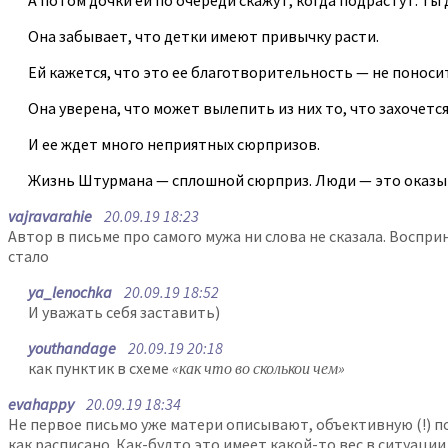
А потом дочки ей по очереди скажут, когда подрастут: ты 
Она забывает, что детки имеют привычку расти.
Ей кажется, что это ее благотворительность — не поноси
Она уверена, что может вылепить из них то, что захочется
И ее ждет много неприятных сюрпризов.
Жизнь Штурмана — сплошной сюрприз. Люди — это оказы
vajravarahie
20.09.19 18:23
Автор в письме про самого мужа ни слова не сказала. Воспри
стало
ya_lenochka
20.09.19 18:52
И уважать себя заставить)
youthandage
20.09.19 20:18
как пунктик в схеме
«как что во сколькои чем»
evahappy
20.09.19 18:34
Не первое письмо уже матери описывают, объективную (!) по
как расписано. Как-будто это имеет какой-то вес в ситуации