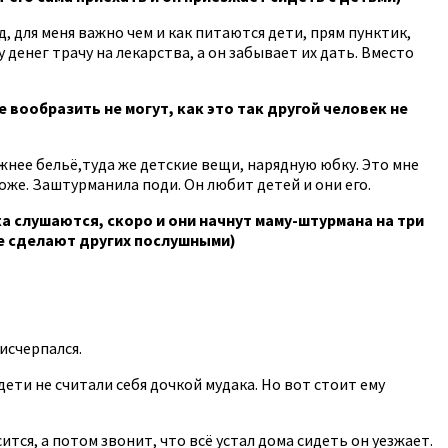
, для меня важно чем и как питаются дети, прям пунктик,
 денег трачу на лекарства, а он забывает их дать. Вместо
 вообразить не могут, как это так другой человек не
ижнее бельё,туда же детские вещи, нарядную юбку. Это мне
тоже. Заштурманила поди. Он любит детей и они его.
ка слушаются, скоро и они начнут маму-штурмана на три
не сделают других послушными)
исчерпался.
ти не считали себя дочкой мудака. Но вот стоит ему
ится, а потом звонит, что всё устал дома сидеть он уезжает.