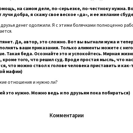
мощь, на самом деле, по-серьезке, по-честноку нужна. Во
лучи добра, я скажу свое веское «да», и ее желание сбуд
рузья денег одолжили. Я с этими болячками полноценно работа
ается.
тянет. Да, автор, это сложно. Вот вы выгнали мужа и тепе
полнять ваши приказания. Только алименты можете с него 
ше. Такая беда. Осознайте это и успокойтесь. Мирная жизн
 кроме того, что решил суд. Вроде простая мысль, что на
тся, что можно ствол к голове человека приставить и как-
кой мафии)
ие отношения и нужно ли?
 ей это нужно. Можно ведь и по друзьям пока побираться)
Комментарии