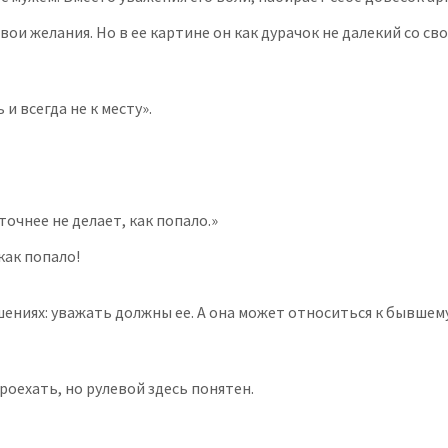
вои желания. Но в ее картине он как дурачок не далекий со св
и всегда не к месту».
очнее не делает, как попало.»
 как попало!
иях: уважать должны ее. А она может относиться к бывшему му
проехать, но рулевой здесь понятен.