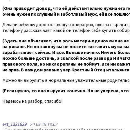
(Она приводит довод, что ей действительно нужна его по
очень нужен послушный и заботливый муж, ей все пошлют 
Делали ребенку дорогостоющую операцию, влезла в кредит, д
телефону рассказывает какой он телефон себе купить собир
(Здесь она объясняет, что роль матери-одиночки она не 
на диване. Но по закону вы не можете заставить мужа вы
зарабатывает сейчас. И все. Больше ничего. Ничего боль
можно больше достичь, а скалкой после развода НИЧЕГО,
правового поля, но никак рапаны не поймут. Все им каже
не прав. В каждом рапане умер Крестный Отец итальянс
Можно ли вырулить в нормальные уважительные родительск
(Если нужно, то она вырулит конечно. Но не уверена, что
Надеюсь на разбор, спасибо!
ext_1321629
20.09.19 18:02