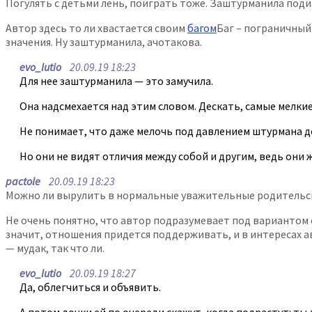
Погулять с детьми лень, поиграть тоже. Заштурманила поди
Автор здесь то ли хвастается своим
багом
Баг – пограничный
значения. Ну заштурманила, ачотакова.
evo_lutio
20.09.19 18:23
Для нее заштурманила — это замучила.
Она надсмехается над этим словом. Дескать, самые мелки
Не понимает, что даже мелочь под давлением штурмана де
Но они не видят отличия между собой и другим, ведь они
pactole
20.09.19 18:23
Можно ли вырулить в нормальные уважительные родительск
Не очень понятно, что автор подразумевает под вариантом
значит, отношения придется поддерживать, и в интересах ав
— мудак, так что ли.
evo_lutio
20.09.19 18:27
Да, облегчиться и объявить.