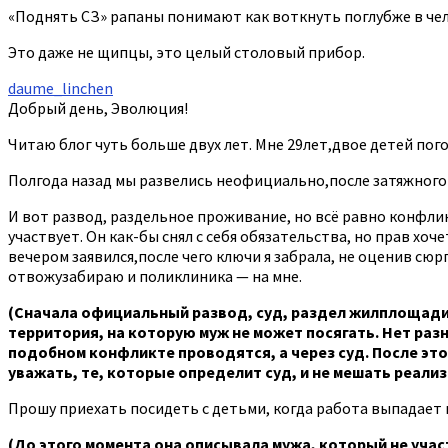
«Поднять СЗ» рапаны понимают как воткнуть поглубже в чело
Это даже не щипцы, это целый столовый прибор.
daume_linchen
Добрый день, Эволюция!
Читаю блог чуть больше двух лет. Мне 29лет,двое детей по
Полгода назад мы развелись неофициально,после затяжного о
И вот развод, раздельное проживание, но всё равно конфликт
участвует. Он как-бы снял с себя обязательства, но прав хоч
вечером заявился,после чего ключи я забрала, не оценив сюрп
отвожузабираю и поликлиника — на мне.
(Сначала официальный развод, суд, раздел жилплощади,
территория, на которую муж не может посягать. Нет разн
подобном конфликте проводятся, а через суд. После это
уважать, те, которые определит суд, и не мешать реали
Прошу приехать посидеть с детьми, когда работа выпадает н
(До этого момента она описывала мужа, который не участ