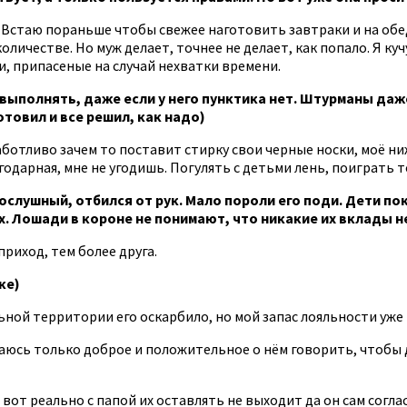
. Встаю пораньше чтобы свежее наготовить завтраки и на обед
ичестве. Но муж делает, точнее не делает, как попало. Я кучу
и, припасеные на случай нехватки времени.
 выполнять, даже если у него пунктика нет. Штурманы даже
товил и все решил, как надо)
Заботливо зачем то поставит стирку свои черные носки, моё н
годарная, мне не угодишь. Погулять с детьми лень, поиграть 
ослушный, отбился от рук. Мало пороли его поди. Дети по
их. Лошади в короне не понимают, что никакие их вклады 
риход, тем более друга.
ке)
ной территории его оскарбило, но мой запас лояльности уже 
юсь только доброе и положительное о нём говорить, чтобы де
вот реально с папой их оставлять не выходит да он сам соглас