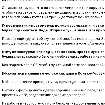
Оставляю схему «как что во сколькои чем» лечить и кормить
чтобы не жареное, определенные сладости и ограниченном кол
готовых паровых котлет из трески достанет мои же пельмен
(У нее пунктик и поэтому муж должен все указания четко
будет подчиняться. Ведь Штурман лучше знает, все приго
Позовёт ещё друга,чтоб скучно не было, без моего ведома. 
помощь, мол хоть какую-то пользу принести хочет. А я небла
(Нет, не заштурманила поди, все хорошо. Просто муж неп
буквы слать, сколько бы она ни убивалась, работая на н
Как поднять свою СЗ, чтобы муж со мной согласовывал свой п
(Искупаться в кипящем молоке как царь в Коньке-Горбун
Моё предложение проводить ему время с детьми на нейтраль
Пытаюсь формировать у детей хорошее мнение о папе, стара
приехать и всё, раздражение доходит до предела.
На работе в «восторге» от моих бесконечных больничных, но 