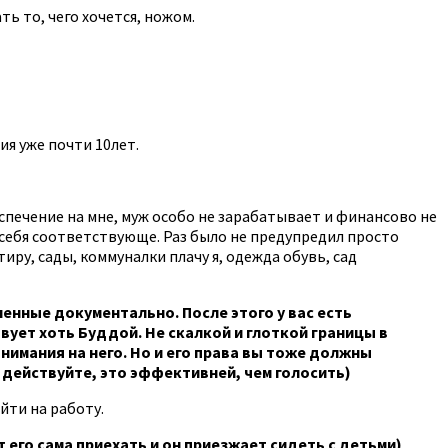
ь то, чего хочется, ножом.
ия уже почти 10лет.
беспечение на мне, муж особо не зарабатывает и финансово не
ет себя соответствующе. Раз было не предупредил просто
тиру, сады, коммуналки плачу я, одежда обувь, сад
нные документально. После этого у вас есть
твует хоть Буддой. Не скалкой и глоткой границы в
нимания на него. Но и его права вы тоже должны
и действуйте, это эффективней, чем голосить)
йти на работу.
 его сама приехать и он приезжает сидеть с детьми)