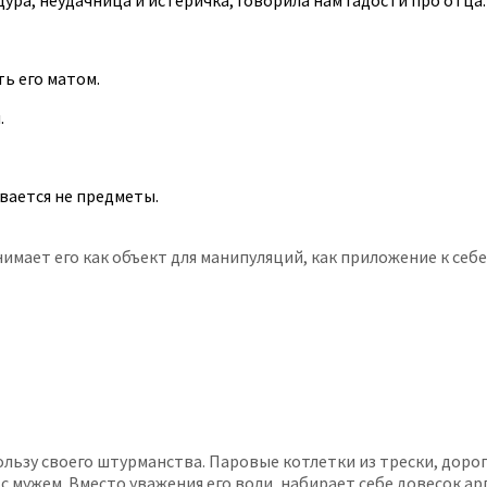
дура, неудачница и истеричка, говорила нам гадости про отца.
ть его матом.
.
вается не предметы.
нимает его как объект для манипуляций, как приложение к себ
льзу своего штурманства. Паровые котлетки из трески, дорог
 с мужем. Вместо уважения его воли, набирает себе довесок а