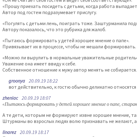
«Он не считает себя гостем и ведет себя соответствующе».
«Прошу приехать посидеть с детьми, когда работа выпадает
Автор под гостем подразумевает прислугу.
«Погулять с детьми лень, поиграть тоже. Заштурманила под
Автору показалось, что это рубрика для жалоб.
«Пытаюсь формировать у детей хорошее мнение о папе».
Привязывает их в процессе, чтобы не мешали формировать.
«Можно ли вырулить в нормальные уважительные родительс
Уважение она имеет ввиду к себе.
Собственное отношение к мужу автор менять не собирается.
groonya
20.09.19 18:22
вот действительно, к гостю обычно деликатно относятся и
zheniac
20.09.19 18:07
«Пытаюсь формировать у детей хорошее мнение о папе, стараюс
А те дети, которым не формируют извне хорошее мнение, та
Штурманы во взрослых людях волю признавать не желают, а 
linarez
20.09.19 18:17