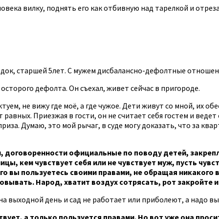
века вилку, поднять его как отбивную над тарелкой и отрезат
годок, старшей 5лет. С мужем дисбалансно-дефолтные отношен
сторого дефолта. Он съехал, живет сейчас в пригороде.
уем, не вижу где моё, а где чужое. Дети живут со мной, их о
ет равных. Приезжая в гости, он не считает себя гостем и вед
риза. Думаю, это мой рычаг, в суде могу доказать, что за квар
 договоренности официальные по поводу детей, закрепле
ицы, кем чувствует себя или не чувствует муж, пусть чувс
го вы пользуетесь своими правами, не обращая никакого в
зовывать. Народ, хватит воздух сотрясать, рот закройте 
а выходной день и сад не работает или приболеют, а надо вы
вует, а только пользуется правами. Но вот уже она просит