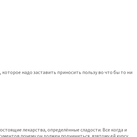
е, которое надо заставить приносить пользу во что бы то ни
остоящие лекарства, определённые сладости. Все когда и
ргументов почему он должен подчиниться, взятому ей курсу.