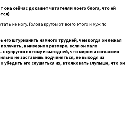
т она сейчас докажет читателям моего блога, что ей
ется)
ть не могу. Голова кругом от всего этого и муж по
рь его штурманить намного трудней, чем когда он лежал
получить, в мизерном размере, если он мало
ь с супругом потому и выгодней, что миром и согласием
сильно не заставишь подчиняться, не выходя из
то убедить его слушаться их, втолковать Глупыше, что он