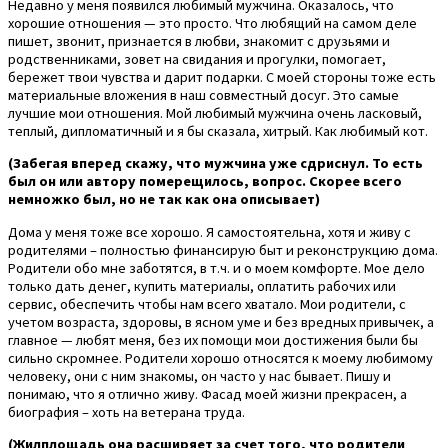
Недавно у меня появился любимый мужчина. Оказалось, что
хорошие отношения — это просто. Что любящий на самом деле
пишет, звонит, признается в любви, знакомит с друзьями и
родственниками, зовет на свидания и прогулки, помогает,
бережет твои чувства и дарит подарки. С моей стороны тоже есть
материальные вложения в наш совместный досуг. Это самые
лучшие мои отношения. Мой любимый мужчина очень ласковый,
теплый, дипломатичный и я бы сказала, хитрый. Как любимый кот.
(Забегая вперед скажу, что мужчина уже сдриснул. То есть
был он или автору померещилось, вопрос. Скорее всего
немножко был, но не так как она описывает)
Дома у меня тоже все хорошо. Я самостоятельна, хотя и живу с
родителями – полностью финансирую быт и реконструкцию дома.
Родители обо мне заботятся, в т.ч. и о моем комфорте. Мое дело
только дать денег, купить материалы, оплатить рабочих или
сервис, обеспечить чтобы нам всего хватало. Мои родители, с
учетом возраста, здоровы, в ясном уме и без вредных привычек, а
главное — любят меня, без их помощи мои достижения были бы
сильно скромнее. Родители хорошо относятся к моему любимому
человеку, они с ним знакомы, он часто у нас бывает. Пишу и
понимаю, что я отлично живу. Фасад моей жизни прекрасен, а
биография – хоть на ветерана труда.
(Жилплощадь она расширяет за счет того, что родители