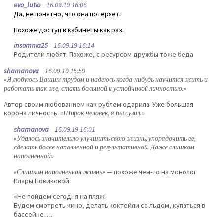
evo_lutio
16.09.19 16:06
Да, не понятно, что она потеряет.
Похоже доступ в кабинеты как раз.
insomnia25
16.09.19 16:14
Родители любят. Похоже, с ресурсом дружбы тоже беда
shamanova
16.09.19 15:59
«Я любуюсь Вашим трудом и надеюсь когда-нибудь научится жить и
работать так же, стать большой и устойчивой личностью.»
Автор своим любованием как рублем одарила. Уже большая
корона личность.
«Широк человек, я бы сузил.»
shamanova
16.09.19 16:01
«Удалось значительно улучшить свою жизнь, упорядочить ее,
сделать более наполненной и результативной. Даже слишком
наполненной»
«Слишком наполненная жизнь»
— похоже чем-то на монолог
Клары Новиковой:
«Не пойдем сегодня на пляж!
Будем смотреть кино, делать коктейли со льдом, купаться в
бассейне….