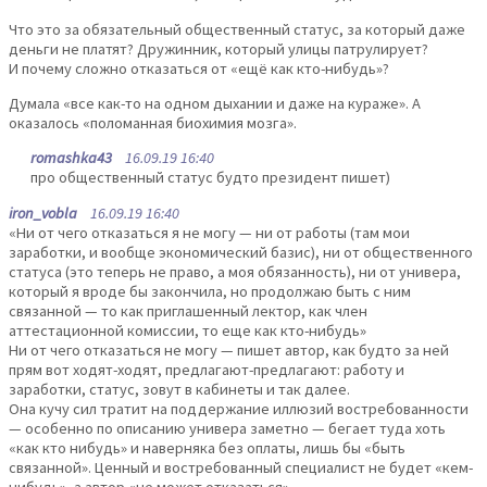
Что это за обязательный общественный статус, за который даже
деньги не платят? Дружинник, который улицы патрулирует?
И почему сложно отказаться от «ещё как кто-нибудь»?
Думала «все как-то на одном дыхании и даже на кураже». А
оказалось «поломанная биохимия мозга».
romashka43
16.09.19 16:40
про общественный статус будто президент пишет)
iron_vobla
16.09.19 16:40
«Ни от чего отказаться я не могу — ни от работы (там мои
заработки, и вообще экономический базис), ни от общественного
статуса (это теперь не право, а моя обязанность), ни от универа,
который я вроде бы закончила, но продолжаю быть с ним
связанной — то как приглашенный лектор, как член
аттестационной комиссии, то еще как кто-нибудь»
Ни от чего отказаться не могу — пишет автор, как будто за ней
прям вот ходят-ходят, предлагают-предлагают: работу и
заработки, статус, зовут в кабинеты и так далее.
Она кучу сил тратит на поддержание иллюзий востребованности
— особенно по описанию универа заметно — бегает туда хоть
«как кто нибудь» и наверняка без оплаты, лишь бы «быть
связанной». Ценный и востребованный специалист не будет «кем-
нибудь», а автор «не может отказаться».