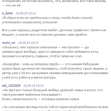
отношений, но потом оказалось, что, возможно, все-таки любовь
— это не её.
e_kirke
16.09.19 16:12
«В общем есть все предпосылки к тому, чтобы быть сильной,
устойчивой и независимой, успешной»
Все у нее хорошо, родители любят, детских травм нет. Ничего не
мешает, а значит все остальное должно само прийти.
numi_no
16.09.19 16:13
«Оказалось, что хорошие отношения — это просто»
— да
элементарно вообще, просто заведите себе любимого кота,
ласкового и хитрого, главное, чтоб в тапки не ссал.
«биография – хоть на ветерана труда.»
— это нашим бабушкам
нужно было десятки лет вкалывать, чтоб получить такое звание, а
автор уже к 30 его заслужила своими невиданными достижениями:
у неё есть работа и магистратура.
ext_1321629
16.09.19 16:15
«Не хватало только большой любви, крепкой семьи и всего, что
там в рекламе майонеза показывают».
Боже, какая пошлость — эта ваша крепкая семья.
«За считанные месяцы после той истории моей влюбленности моя