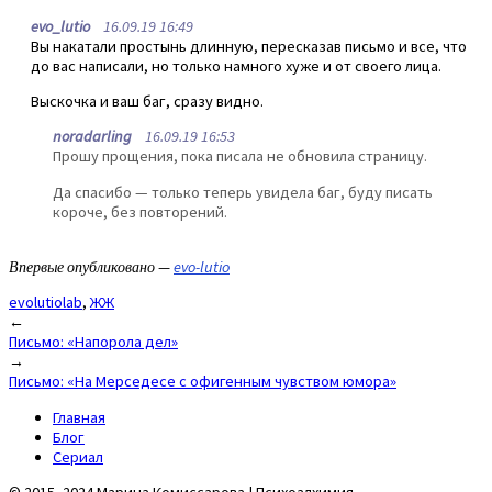
evo_lutio
16.09.19 16:49
Вы накатали простынь длинную, пересказав письмо и все, что
до вас написали, но только намного хуже и от своего лица.
Выскочка и ваш баг, сразу видно.
noradarling
16.09.19 16:53
Прошу прощения, пока писала не обновила страницу.
Да спасибо — только теперь увидела баг, буду писать
короче, без повторений.
Впервые опубликовано —
evo-lutio
evolutiolab
,
ЖЖ
Post
←
Письмо: «Напорола дел»
navigation
→
Письмо: «На Мерседесе с офигенным чувством юмора»
Главная
Блог
Сериал