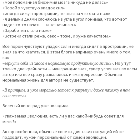
«моя поломанная биохимия мозга никуда не делась»
«Порой я чувствую упадок сил»
«иногда сижу в прострации, не зная за что хвататься»
«я целыми днями слоняюсь из угла в угол понимая, что вот-вот
надо что-то начать — и не начинаю.»
«Заработки стали ниже»
«Встречи стали реже, секс – тоже, и хуже качеством.»
Все порой чувствуют упадок сил и иногда сидят в прострации, не
зная за что хвататься. В этом блоге например очень много о том,
как
«вернуть себя из хаоса в нормальную продуктивную жизнь»
. Но у тут
только две крайности — или грандиозная, супер успешная во всем
автор или все сразу развалилось и яма депрессии. Обычная
нормальная жизнь для автора не существует.
«В принципе, я уже морально готова к разрыву и даже нахожу в нем
свои плюсы.»
Зеленый виноград уже посадила.
«Уважаемая Эволюция, есть ли у вас какой-нибудь совет для
меня?»
Автор особенная, обычные советы для таких ситуаций ей не
подходят, нужен персональный от самой эволюции.