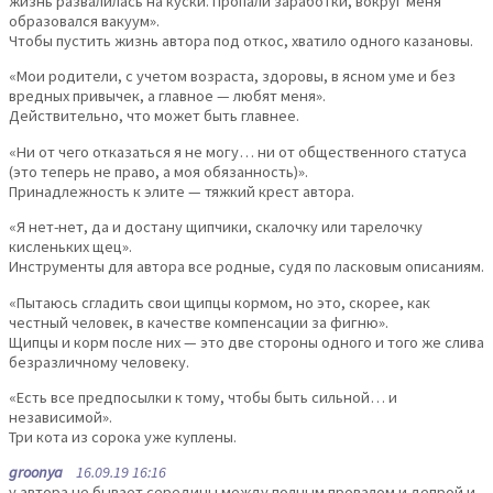
жизнь развалилась на куски. Пропали заработки, вокруг меня
образовался вакуум».
Чтобы пустить жизнь автора под откос, хватило одного казановы.
«Мои родители, с учетом возраста, здоровы, в ясном уме и без
вредных привычек, а главное — любят меня».
Действительно, что может быть главнее.
«Ни от чего отказаться я не могу… ни от общественного статуса
(это теперь не право, а моя обязанность)».
Принадлежность к элите — тяжкий крест автора.
«Я нет-нет, да и достану щипчики, скалочку или тарелочку
кисленьких щец».
Инструменты для автора все родные, судя по ласковым описаниям.
«Пытаюсь сгладить свои щипцы кормом, но это, скорее, как
честный человек, в качестве компенсации за фигню».
Щипцы и корм после них — это две стороны одного и того же слива
безразличному человеку.
«Есть все предпосылки к тому, чтобы быть сильной… и
независимой».
Три кота из сорока уже куплены.
groonya
16.09.19 16:16
у автора не бывает середины между полным провалом и депрой и