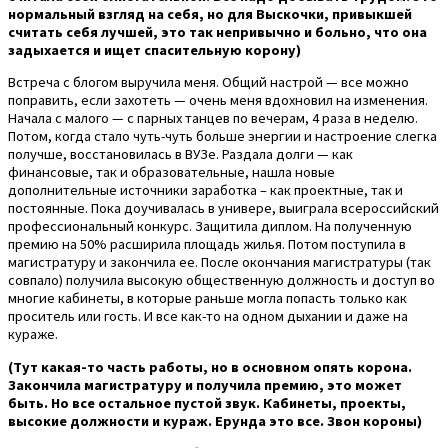
нормальный взгляд на себя, но для Выскочки, привыкшей
считать себя лучшей, это так непривычно и больно, что она
задыхается и ищет спасительную корону)
Встреча с блогом выручила меня. Общий настрой — все можно
поправить, если захотеть — очень меня вдохновил на изменения.
Начала с малого — с парных танцев по вечерам, 4 раза в неделю.
Потом, когда стало чуть-чуть больше энергии и настроение слегка
получше, восстановилась в ВУЗе. Раздала долги — как
финансовые, так и образовательные, нашла новые
дополнительные источники заработка – как проектные, так и
постоянные. Пока доучивалась в универе, выиграла всероссийский
профессиональный конкурс. Защитила диплом. На полученную
премию на 50% расширила площадь жилья. Потом поступила в
магистратуру и закончила ее. После окончания магистратуры (так
совпало) получила высокую общественную должность и доступ во
многие кабинеты, в которые раньше могла попасть только как
проситель или гость. И все как-то на одном дыхании и даже на
кураже.
(Тут какая-то часть работы, но в основном опять корона.
Закончила магистратуру и получила премию, это может
быть. Но все остальное пустой звук. Кабинеты, проекты,
высокие должности и кураж. Ерунда это все. Звон короны)