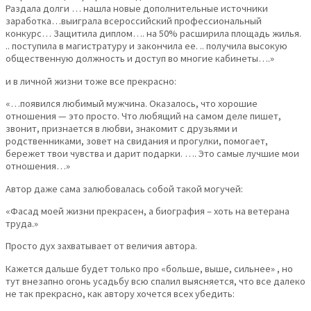
Раздала долги … нашла новые дополнительные источники
заработка…выиграла всероссийский профессиональный
конкурс… Защитила диплом…. на 50% расширила площадь жилья.
.. поступила в магистратуру и закончила ее. .. получила высокую
общественную должность и доступ во многие кабинеты….»
и в личной жизни тоже все прекрасно:
«…появился любимый мужчина. Оказалось, что хорошие
отношения — это просто. Что любящий на самом деле пишет,
звонит, признается в любви, знакомит с друзьями и
родственниками, зовет на свидания и прогулки, помогает,
бережет твои чувства и дарит подарки. …. Это самые лучшие мои
отношения…»
Автор даже сама залюбовалась собой такой могучей:
«Фасад моей жизни прекрасен, а биография – хоть на ветерана
труда.»
Просто дух захватывает от величия автора.
Кажется дальше будет только про «больше, выше, сильнее» , но
тут внезапно огонь усадьбу всю спалил выясняется, что все далеко
не так прекрасно, как автору хочется всех убедить: