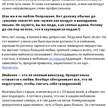
об этом чуть ниже. Я снова скатываюсь в кризис, и мне как воздух
нужно направляющее слово профессионала.
(Как же я не люблю Попрошаек. Вот дохожу обычно до
«умоляю спасите!» или «нужно как воздух» и выкидываю
письмо. Не скулите, вы же люди, а не слепые щенки. Почему
до сих пор не ясно, что я скулящим не подаю?)
Пять лет назад, я попала в яму депрессии. Тогда мне было 26 лет. На
тот момент у меня уже была высокая должность в компании,
хорошая по региону зарплата и кое-какое ликвидное имущество.
Не хватало только большой любви, крепкой семьи и всего, что там
в рекламе майонеза показывают. Изголодавшись по майонезному
счастью, я попала в любовную
аддикцию
Аддикция – болезненная
зависимость, вредная привычка, зацикленность на одн...
Прочитать
.
(Майонез — это ее зеленый виноград. Презрительно
отзвается о любви. Вообще обесценивает все, что ей
недоступно, чтобы считать себя грандиозной)
Мужчина был старше, в моем вкусе и с ОЗ выше моей, в общем «он
мне подходил». А потом я узнала, что нас в нашем любовном
треугольнике семеро, и я там даже не пятая. Коммуникацию
прекратила в один момент, хоть и было дико больно. За считанные