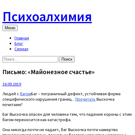
Skip
to
Психоалхимия
content
Меню
Главная
Блог
Сериал
Найти:
Письмо: «Майонезное счастье»
16.09.2019
Людей с
багом
Баг – пограничный дефект, устойчивая форма
специфического нарушения границ...
Прочитать
Выскочка
почитаем?
Баг Выскочка опасен для человека тем, что падение короны с этим
багом переносится как катастрофа.
Она никогда почти не падает, баг Выскочка почти намертво
приколачивает корону, поскольку базовая установка человека с