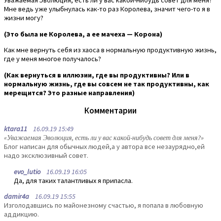
Уважаемая Эволюция, есть ли у вас какой-нибудь совет для меня?
Мне ведь уже улыбнулась как-то раз Королева, значит чего-то я в
жизни могу?
(Это была не Королева, а ее мачеха — Корона)
Как мне вернуть себя из хаоса в нормальную продуктивную жизнь,
где у меня многое получалось?
(Как вернуться в иллюзии, где вы продуктивны? Или в
нормальную жизнь, где вы совсем не так продуктивны, как
мерещится? Это разные направления)
Комментарии
ktara11
16.09.19 15:49
«Уважаемая Эволюция, есть ли у вас какой-нибудь совет для меня?»
Блог написан для обычных людей,а у автора все незаурядно,ей
надо эксклюзивный совет.
evo_lutio
16.09.19 16:05
Да, для таких талантливых я припасла.
damir4a
16.09.19 15:55
Изголодавшись по майонезному счастью, я попала в любовную
аддикцию.