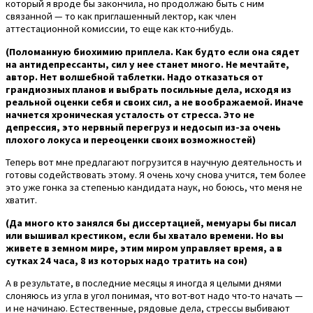
который я вроде бы закончила, но продолжаю быть с ним
связанной — то как приглашенный лектор, как член
аттестационной комиссии, то еще как кто-нибудь.
(Поломанную биохимию приплела. Как будто если она сядет
на антидепрессанты, сил у нее станет много. Не мечтайте,
автор. Нет волшебной таблетки. Надо отказаться от
грандиозных планов и выбрать посильные дела, исходя из
реальной оценки себя и своих сил, а не воображаемой. Иначе
начнется хроническая усталость от стресса. Это не
депрессия, это нервный перегруз и недосып из-за очень
плохого локуса и переоценки своих возможностей)
Теперь вот мне предлагают погрузится в научную деятельность и
готовы содействовать этому. Я очень хочу снова учится, тем более
это уже гонка за степенью кандидата наук, но боюсь, что меня не
хватит.
(Да много кто занялся бы диссертацией, мемуары бы писал
или вышивал крестиком, если бы хватало времени. Но вы
живете в земном мире, этим миром управляет время, а в
сутках 24 часа, 8 из которых надо тратить на сон)
А в результате, в последние месяцы я иногда я целыми днями
слоняюсь из угла в угол понимая, что вот-вот надо что-то начать —
и не начинаю. Естественные, рядовые дела, стрессы выбивают