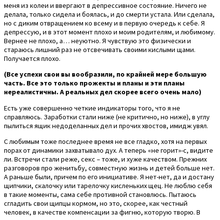
меня из колеи и ввергают в депрессивное состояние. Ничего не
делала, только сидела и боялась, и до смерти устала. Или сделала,
но с диким отвращением ко всему и в первую очередь к себе. Я
депрессую, и в этот момент плохо и моим родителям, и любимому.
Вернее не плохо, а… неуютно. Я чувствую это физически и
стараюсь лишний раз не отсвечивать своими кислыми щами.
Получается плохо.
(Все успехи свои вы вообразили, по крайней мере большую
часть. Все это только прожекты и планы и эти планы
нереалистичны. А реальных дел скорее всего очень мало)
Есть уже совершенно четкие индикаторы того, что я не
справляюсь. Заработки стали ниже (не критично, но ниже), в углу
пылиться ящик недоделанных дел и прочих хвостов, имидж увял.
С любимым тоже последнее время не все гладко, хотя на первых
порах от динамики захватывало дух. А теперь «не горит»-с, видите
ли. Встречи стали реже, секс – тоже, и хуже качеством. Прежних
разговоров про женитьбу, совместную жизнь и детей больше нет.
А раньше были, причем по его инициативе. Я нет-нет, да и достану
щипчики, скалочку или тарелочку кисленьких щец. Не люблю себя
в такие моменты, сама себе противной становлюсь. Пытаюсь
сгладить свои щипцы кормом, но это, скорее, как честный
человек, в качестве компенсации за фигню, которую творю. В