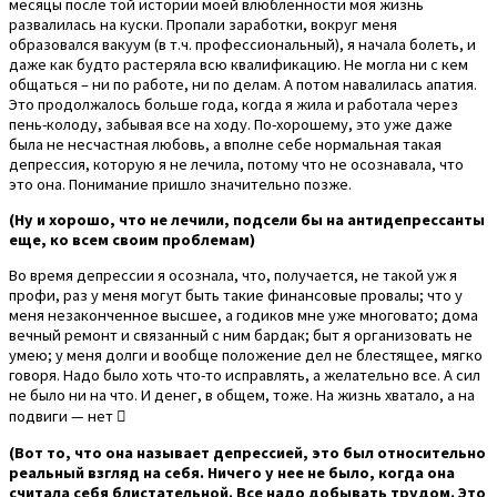
месяцы после той истории моей влюбленности моя жизнь
развалилась на куски. Пропали заработки, вокруг меня
образовался вакуум (в т.ч. профессиональный), я начала болеть, и
даже как будто растеряла всю квалификацию. Не могла ни с кем
общаться – ни по работе, ни по делам. А потом навалилась апатия.
Это продолжалось больше года, когда я жила и работала через
пень-колоду, забывая все на ходу. По-хорошему, это уже даже
была не несчастная любовь, а вполне себе нормальная такая
депрессия, которую я не лечила, потому что не осознавала, что
это она. Понимание пришло значительно позже.
(Ну и хорошо, что не лечили, подсели бы на антидепрессанты
еще, ко всем своим проблемам)
Во время депрессии я осознала, что, получается, не такой уж я
профи, раз у меня могут быть такие финансовые провалы; что у
меня незаконченное высшее, а годиков мне уже многовато; дома
вечный ремонт и связанный с ним бардак; быт я организовать не
умею; у меня долги и вообще положение дел не блестящее, мягко
говоря. Надо было хоть что-то исправлять, а желательно все. А сил
не было ни на что. И денег, в общем, тоже. На жизнь хватало, а на
подвиги — нет 
(Вот то, что она называет депрессией, это был относительно
реальный взгляд на себя. Ничего у нее не было, когда она
считала себя блистательной. Все надо добывать трудом. Это