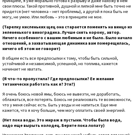
принципе, я уже морально готова к разрыву и даже нахожу в нем
свои плюсы. Такой противной, душной и липкой мне быть точно не
придется (нет человека – нет проблемы), а другой я пока быть не
могу, не умею. Или любовь – это в принципе не мое.
(Тарелку кисленьких щец она старается поменять на винцо из
зелененького виноградика. Лучше снять корону, автор.
Ничего особенного с вашим любимым и не было. Было начало
отношений, а захватывающая динамика вам померещилась,
ничего об этом не говорит)
В общем есть все предпосылки к тому, чтобы быть сильной,
устойчивой и независимой, успешной, но топлива, кажется
начинает не хватать.
(Я что-то пропустила? Где предпосылки? Ее желание
титанически работать как я? Эти?)
Я очень боюсь новой ямы, боюсь не вывезти, не доработать,
облажаться, все потерять. Боюсь не реализовать те возможности,
что у меня сейчас есть. Быть у воды и не напиться. Еще мне
кажется, что я хочу больше, чем могу оплатить своей энергией.
(Нет пока воды. Это мираж в пустыни. Чтобы была вода,
надо еще вырыть колодец. Берите пока лопату)