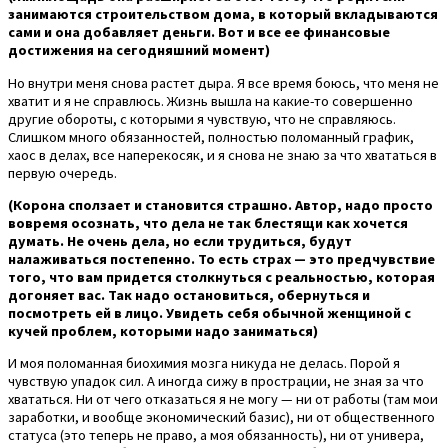
занимаются строительством дома, в который вкладываются
сами и она добавляет деньги. Вот и все ее финансовые
достижения на сегодняшний момент)
Но внутри меня снова растет дыра. Я все время боюсь, что меня не
хватит и я не справлюсь. Жизнь вышла на какие-то совершенно
другие обороты, с которыми я чувствую, что не справляюсь.
Слишком много обязанностей, полностью поломанный график,
хаос в делах, все наперекосяк, и я снова не знаю за что хвататься в
первую очередь.
(Корона сползает и становится страшно. Автор, надо просто
вовремя осознать, что дела не так блестящи как хочется
думать. Не очень дела, но если трудиться, будут
налаживаться постепенно. То есть страх — это предчувствие
того, что вам придется столкнуться с реальностью, которая
догоняет вас. Так надо остановиться, обернуться и
посмотреть ей в лицо. Увидеть себя обычной женщиной с
кучей проблем, которыми надо заниматься)
И моя поломанная биохимия мозга никуда не делась. Порой я
чувствую упадок сил. А иногда сижу в прострации, не зная за что
хвататься. Ни от чего отказаться я не могу — ни от работы (там мои
заработки, и вообще экономический базис), ни от общественного
статуса (это теперь не право, а моя обязанность), ни от универа,