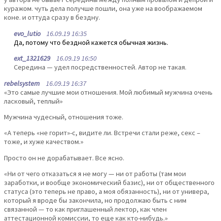
куражом. чуть дела получше пошли, она уже на воображаемом
коне. и оттуда сразу в бездну.
evo_lutio
16.09.19 16:35
Да, потому что бездной кажется обычная жизнь.
ext_1321629
16.09.19 16:50
Середина — удел посредственностей. Автор не такая.
rebelsystem
16.09.19 16:37
«Это самые лучшие мои отношения. Мой любимый мужчина очень
ласковый, теплый»
Мужчина чудесный, отношения тоже.
«А теперь «не горит»-с, видите ли. Встречи стали реже, секс –
тоже, и хуже качеством.»
Просто он не дорабатывает. Все ясно.
«Ни от чего отказаться я не могу — ни от работы (там мои
заработки, и вообще экономический базис), ни от общественного
статуса (это теперь не право, а моя обязанность), ни от универа,
который я вроде бы закончила, но продолжаю быть с ним
связанной — то как приглашенный лектор, как член
аттестационной комиссии, то еще как кто-нибудь.»