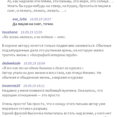
Ах, как надоели эти пляжи, эти пальмы, это море, это солнце…..
Уехать бы куда-нибудь на север, на Кушку, броситься лицом в
снег, и лежать, лежать, лежать…..»
evo_lutio
16.09.19 16:07
Да лицом на снег, точно.
taushana
16.09.19 15:59
«На жизнь хватало, а на подвиги — нет»
.
В короне автору хочется только подвигами заниматься. Обычные
подзапущенные дела это рутинная хрень, на которую жалко
тратить жизнь с
«биографией ветерана труда»
.
dedewkade
16.09.19 16:04
«И все как-то на одном дыхании и даже на кураже.»
Автор упала на дно жизни и восстала, как птица Феникс. Не
обычная и обыденная жизнь, а виражи и куражи.
insomnia25
16.09.19 16:11
Недавно у меня появился любимый мужчина. Оказалось, что
хорошие отношения — это просто
Очень просто! Так просто, что к концу этого письма автор уже
морально готова к разрыву.
Одной фразой Выскочка попыталась встать над всеми, у кого нет