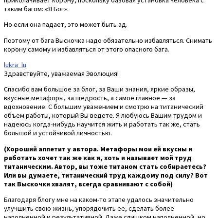
таким багом: «Я Бог».
Но если она падает, это может быть ад.
Поэтому от бага Выскочка надо обязательно избавляться. Снимать
корону самому и избавляться от этого опасного бага.
lukra_lu
Здравствуйте, уважаемая Эволюция!
Спасибо вам большое за блог, за Ваши знания, яркие образы,
вкусные метафоры, за щедрость, а самое главное — за
вдохновение. С большим уважением и смотрю на титанический
объем работы, который Вы ведете. Я любуюсь Вашим трудом и
надеюсь когда-нибудь научится жить и работать так же, стать
большой и устойчивой личностью.
(Хороший аппетит у автора. Метафоры мои ей вкусны и
работать хочет так же как я, хоть и называет мой труд
титаническим. Автор, вы тоже титаном стать собираетесь?
Или вы думаете, титанический труд каждому под силу? Вот
так Выскочки хвалят, всегда сравнивают с собой)
Благодаря блогу мне на каком-то этапе удалось значительно
улучшить свою жизнь, упорядочить ее, сделать более
наполненной и результативной. Даже слишком наполненной, но