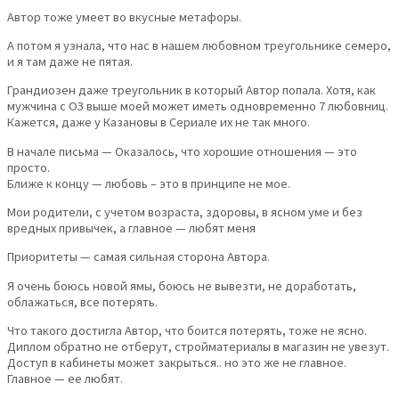
Автор тоже умеет во вкусные метафоры.
А потом я узнала, что нас в нашем любовном треугольнике семеро,
и я там даже не пятая.
Грандиозен даже треугольник в который Автор попала. Хотя, как
мужчина с ОЗ выше моей может иметь одновременно 7 любовниц.
Кажется, даже у Казановы в Сериале их не так много.
В начале письма — Оказалось, что хорошие отношения — это
просто.
Ближе к концу — любовь – это в принципе не мое.
Мои родители, с учетом возраста, здоровы, в ясном уме и без
вредных привычек, а главное — любят меня
Приоритеты — самая сильная сторона Автора.
Я очень боюсь новой ямы, боюсь не вывезти, не доработать,
облажаться, все потерять.
Что такого достигла Автор, что боится потерять, тоже не ясно.
Диплом обратно не отберут, стройматериалы в магазин не увезут.
Доступ в кабинеты может закрыться.. но это же не главное.
Главное — ее любят.