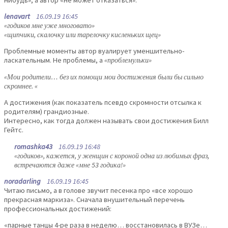
lenavart
16.09.19 16:45
«годиков мне уже многовато»
«щипчики, скалочку или тарелочку кисленьких щец»
Проблемные моменты автор вуалирует уменшительно-
ласкательным. Не проблемы, а
«проблемульки»
«Мои родители… без их помощи мои достижения были бы сильно
скромнее. «
А достижения (как показатель псевдо скромности отсылка к
родителям) грандиозные.
Интересно, как тогда должен называть свои достижения Билл
Гейтс.
romashka43
16.09.19 16:48
«годиков», кажется, у женщин с короной одна из любимых фраз,
встречаются даже «мне 53 годика!»
noradarling
16.09.19 16:45
Читаю письмо, а в голове звучит песенка про «все хорошо
прекрасная маркиза». Сначала внушительный перечень
профессиональных достижений:
«парные танцы 4-ре раза в неделю… восстановилась в ВУЗе…