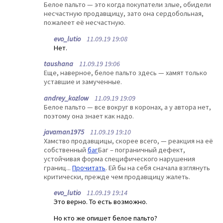
Белое пальто — это когда покупатели злые, обидели
несчастную продавщицу, зато она сердобольная,
пожалеет её несчастную.
evo_lutio
11.09.19 19:08
Нет.
taushana
11.09.19 19:06
Еще, наверное, белое пальто здесь — хамят только
уставшие и замученные.
andrey_kozlow
11.09.19 19:09
Белое пальто — все вокруг в коронах, а у автора нет,
поэтому она знает как надо.
javaman1975
11.09.19 19:10
Хамство продавщицы, скорее всего, — реакция на её
собственный
баг
Баг – пограничный дефект,
устойчивая форма специфического нарушения
границ...
Прочитать
. Ей бы на себя сначала взглянуть
критически, прежде чем продавщицу жалеть.
evo_lutio
11.09.19 19:14
Это верно. То есть возможно.
Но кто же опишет белое пальто?