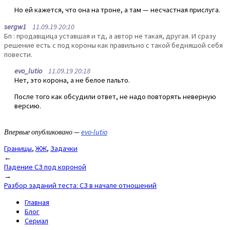
Но ей кажется, что она на троне, а там — несчастная прислуга.
sergw1
11.09.19 20:10
Бп : продавщица уставшая и тд, а автор не такая, другая. И сразу
решение есть с под короны как правильно с такой бедняшой себя
повести.
evo_lutio
11.09.19 20:18
Нет, это корона, а не белое пальто.
После того как обсудили ответ, не надо повторять неверную
версию.
Впервые опубликовано —
evo-lutio
Границы
,
ЖЖ
,
Задачки
Post
←
Падение СЗ под короной
navigation
→
Разбор заданий теста: СЗ в начале отношений
Главная
Блог
Сериал