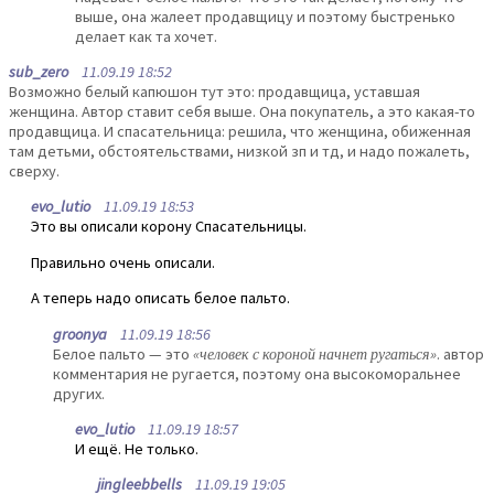
выше, она жалеет продавщицу и поэтому быстренько
делает как та хочет.
sub_zero
11.09.19 18:52
Возможно белый капюшон тут это: продавщица, уставшая
женщина. Автор ставит себя выше. Она покупатель, а это какая-то
продавщица. И спасательница: решила, что женщина, обиженная
там детьми, обстоятельствами, низкой зп и тд, и надо пожалеть,
сверху.
evo_lutio
11.09.19 18:53
Это вы описали корону Спасательницы.
Правильно очень описали.
А теперь надо описать белое пальто.
groonya
11.09.19 18:56
Белое пальто — это
«человек с короной начнет ругаться»
. автор
комментария не ругается, поэтому она высокоморальнее
других.
evo_lutio
11.09.19 18:57
И ещё. Не только.
jingleebbells
11.09.19 19:05