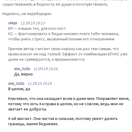
существования, в бедность её души и посочувствовать.
Надеюсь, не переборщил.
vl4ze
11.09.19 19:13
БП — я выше тех, для кого пост.
КС — фантазировать о бедах неизвестного тебе человека,
чтобы унять стресс, вызванный плохим его отношением.
Причем автор считает свою корону как раз тем самым, что
превозносит её над толпой. Эффект от комбинации БП+КС уже
даже не суммируется, а приумножается.
evo_lutio
11.09.19 19:24
Да, верно.
evo_lutio
11.09.19 19:19
В целом, да.
Ключевое, что она назидает всем и даже мне. Поправляет меня,
потому что хоть я и права в целом, но не совсем, ведь мне не
хватает ее доброты.
А ей хватает. Она чистая и сильная, поэтому умеет делить
границы, жалея бедняжек.