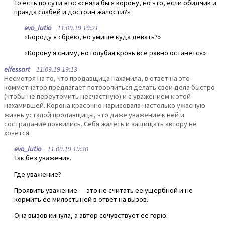
То есть по сути это: «сняла бы я корону, но что, если обидчик и
правда слабей и достоин жалости?»
evo_lutio
11.09.19 19:21
«Бороду я сбрею, но умище куда девать?»
«Корону я сниму, но голубая кровь все равно останется»
elfessart
11.09.19 19:13
Несмотря на то, что продавщица нахамила, в ответ на это
комметнатор предлагает поторопиться делать свои дела быстро
(чтобы не переутомить несчастную) и с уважением к этой
нахамившей. Корона красочно нарисовала настолько ужасную
жизнь усталой продавщицы, что даже уважение к ней и
сострадание появились. Себя жалеть и защищать автору не
хочется.
evo_lutio
11.09.19 19:30
Так без уважения.
Где уважение?
Проявить уважение — это не считать ее ущербной и не
кормить ее милостыней в ответ на вызов.
Она вызов кинула, а автор сочувствует ее горю.