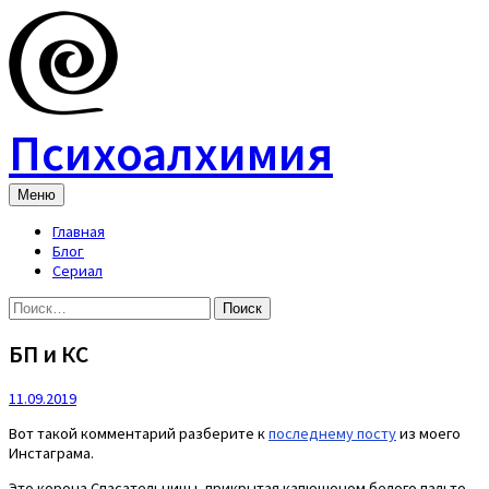
Skip
to
content
Психоалхимия
Меню
Главная
Блог
Сериал
Найти:
БП и КС
11.09.2019
Вот такой комментарий разберите к
последнему посту
из моего
Инстаграма.
Это корона Спасательницы, прикрытая капюшоном белого пальто.