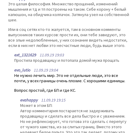
Это целая философия. Множество прощений, изменений
мышления и тд и тп построены на таком. Себе корону + белый
капюшон, на обидчика колпачок. Затянула узел на собственной
шее.
Или в соц сетях кто-то жалуется, там в основном комменты
выпускников таких курсов: прости их, они тебе завидуют, это
все злые недолюбленные, у них сознание видеть недостатки,
если в них нет любви это несчастные люди, будь выше этого.
ext_1321629
11.09.19 19:03
Простила продавщицу и потопала домой мужа прощать
evo_lutio
11.09.19 19:04
Не нужно лечить мир. Это не отдельные люди, это все
почти, у всех границы очень плохие. С хорошими единицы.
Вопрос простой, где БП и где КС.
evahappy
11.09.19 19:15
Может в этом БП:
Автор комментария постарается не задерживать
продавщицу и сделать все дела быстро и с уважением.
Но не рефлексирует, что готова это сделать с перепугу
от чужого хамства, из-за слитых границ. Вместо этого
надевает белое пальто. Что это так делает, потому что