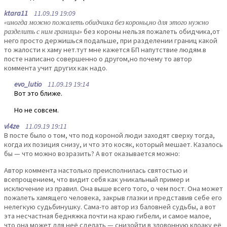
ktara11
11.09.19 19:09
«иногда можно пожалеть обидчика без короны,но для этого нужно
разделить с ним границы»
без короны нельзя пожалеть обидчика,от
него просто держишься подальше, при разделении границ какой
то жалости к хаму нет.тут мне кажется БП напутствие людям.в
посте написано совершенно о другом,но почему то автор
коммента учит других как надо.
evo_lutio
11.09.19 19:14
Вот это ближе.
Но не совсем.
vl4ze
11.09.19 19:11
В посте было о том, что под короной люди заходят сверху тогда,
когда их позиция снизу, и что это косяк, который мешает. Казалось
бы — что можно возразить? А вот оказывается можно:
Автор коммента настолько преисполнилась святостью и
всепрощением, что видит себя как уникальный пример и
исключение из правил. Она выше всего того, о чем пост. Она может
пожалеть хамящего человека, закрыв глазки и представив себе его
нелегкую судьбинушку. Сама-то автор из баловней судьбы, а вот
эта несчастная бедняжка почти на краю гибели, и самое малое,
что она может для неё сделать — снизойти в зловонную клоаку её