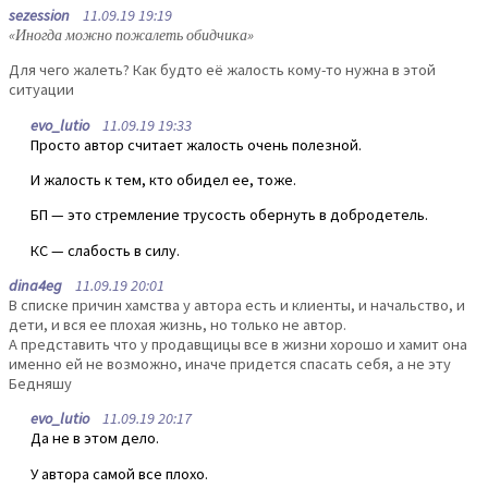
sezession
11.09.19 19:19
«Иногда можно пожалеть обидчика»
Для чего жалеть? Как будто её жалость кому-то нужна в этой
ситуации
evo_lutio
11.09.19 19:33
Просто автор считает жалость очень полезной.
И жалость к тем, кто обидел ее, тоже.
БП — это стремление трусость обернуть в добродетель.
КС — слабость в силу.
dina4eg
11.09.19 20:01
В списке причин хамства у автора есть и клиенты, и начальство, и
дети, и вся ее плохая жизнь, но только не автор.
А представить что у продавщицы все в жизни хорошо и хамит она
именно ей не возможно, иначе придется спасать себя, а не эту
Бедняшу
evo_lutio
11.09.19 20:17
Да не в этом дело.
У автора самой все плохо.