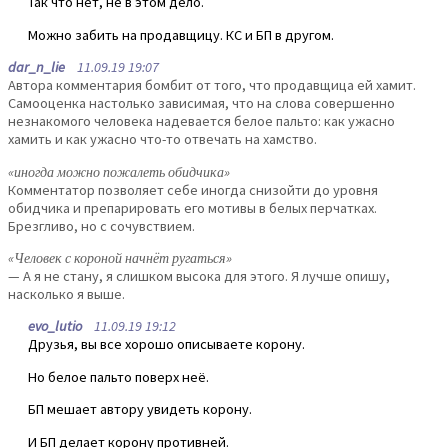
Так что нет, не в этом дело.
Можно забить на продавщицу. КС и БП в другом.
dar_n_lie
11.09.19 19:07
Автора комментария бомбит от того, что продавщица ей хамит.
Самооценка настолько зависимая, что на слова совершенно
незнакомого человека надевается белое пальто: как ужасно
хамить и как ужасно что-то отвечать на хамство.
«иногда можно пожалеть обидчика»
Комментатор позволяет себе иногда снизойти до уровня
обидчика и препарировать его мотивы в белых перчатках.
Брезгливо, но с сочувствием.
«Человек с короной начнёт ругаться»
— А я не стану, я слишком высока для этого. Я лучше опишу,
насколько я выше.
evo_lutio
11.09.19 19:12
Друзья, вы все хорошо описываете корону.
Но белое пальто поверх неё.
БП мешает автору увидеть корону.
И БП делает корону противней.