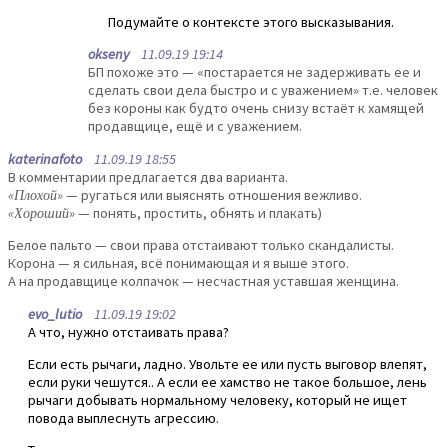
Подумайте о контексте этого высказывания.
okseny
11.09.19 19:14
БП похоже это — «постарается не задерживать ее и
сделать свои дела быстро и с уважением» т.е. человек
без короны как будто очень снизу встаёт к хамящей
продавщице, ещё и с уважением.
katerinafoto
11.09.19 18:55
В комментарии предлагается два варианта.
«Плохой»
— ругаться или выяснять отношения вежливо.
«Хороший»
— понять, простить, обнять и плакать)
Белое пальто — свои права отстаивают только скандалисты.
Корона — я сильная, всё понимающая и я выше этого.
А на продавщице колпачок — несчастная уставшая женщина.
evo_lutio
11.09.19 19:02
А что, нужно отстаивать права?
Если есть рычаги, ладно. Увольте ее или пусть выговор влепят,
если руки чешутся.. А если ее хамство не такое большое, лень
рычаги добывать нормальному человеку, который не ищет
повода выплеснуть агрессию.