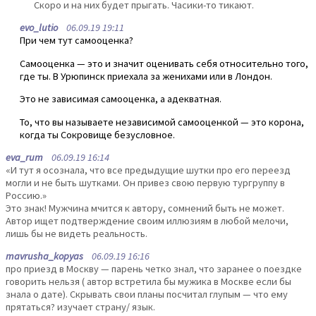
Скоро и на них будет прыгать. Часики-то тикают.
evo_lutio
06.09.19 19:11
При чем тут самооценка?
Самооценка — это и значит оценивать себя относительно того,
где ты. В Урюпинск приехала за женихами или в Лондон.
Это не зависимая самооценка, а адекватная.
То, что вы называете независимой самооценкой — это корона,
когда ты Сокровище безусловное.
eva_rum
06.09.19 16:14
«И тут я осознала, что все предыдущие шутки про его переезд
могли и не быть шутками. Он привез свою первую тургруппу в
Россию.»
Это знак! Мужчина мчится к автору, сомнений быть не может.
Автор ищет подтверждение своим иллюзиям в любой мелочи,
лишь бы не видеть реальность.
mavrusha_kopyas
06.09.19 16:16
про приезд в Москву — парень четко знал, что заранее о поездке
говорить нельзя ( автор встретила бы мужика в Москве если бы
знала о дате). Скрывать свои планы посчитал глупым — что ему
прятаться? изучает страну/ язык.