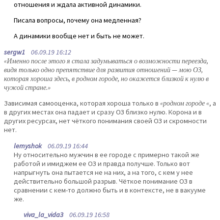
отношения и ждала активной динамики.
Писала вопросы, почему она медленная?
А динамики вообще нет и быть не может.
sergw1
06.09.19 16:12
«Именно после этого я стала задумываться о возможности переезда,
видя только одно препятствие для развития отношений — мою ОЗ,
которая хороша здесь, в родном городе, но окажется близкой к нулю в
чужой стране.»
Зависимая самооценка, которая хороша только в
«родном городе «
, а
в других местах она падает и сразу ОЗ близко нулю. Корона и в
других ресурсах, нет чёткого понимания своей ОЗ и скромности
нет.
lemyshok
06.09.19 16:44
Ну относительно мужчин в ее городе с примерно такой же
работой и имиджем ее ОЗ и правда получше. Только вот
напрыгнуть она пытается не на них, а на того, с кем у нее
действительно большой разрыв. Чёткое понимание ОЗ в
сравнении с кем-то должно быть и в контексте, не в вакууме
же.
viva_la_vida3
06.09.19 16:58