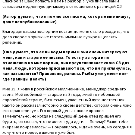
Спасибо за шанс попасть к вам на разбор. Я уже писала вам и
связывала медленную динамику в отношениях с разницей ОЗ.
(Автор думает, что я помню все письма, которые мне пишут,
даже неопубликованные)
Благодаря вашим последним постам до меня стало доходить, что
дело скорее в привычке глотать мыльные пузыри и цеплять
репейник.
(Она думает, что ее выводы верны и они очень интересуют
меня, как и старые ее письма. То есть у автора и по
отношению ко мне корона, она преувеличивает свою СЗ для
меня. Люди, которые присваивают все, что им приглянулось,
как называются? Правильно, рапаны. Рыбы уже умеют кое-
где границы делить)
Мне 35, я живу в российском миллионнике, менеджер среднего
звена. Мой любимый — старше на 3 года, живёт в небольшой
европейской стране, бизнесмен, увлеченный путешественник.
Как-то он рассказал историю о своем детстве, которая очень ярко
его характеризует. Его первый день в школе прошел
замечательно, но когда на следующий день отец пришел его
будить, он сказал, что не хочет туда идти. — Почему? Разве тебе
вчера не понравилось? — Понравилось, и даже очень, но сегодня я
хочу что-то новое, в школе я уже был.