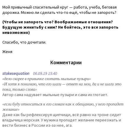
Мой привычный спасительный круг — работа, учеба, беговая
дорожка. Можно ли сделать что-то ещё, чтобы не запороть?
(Чтобы не запороть что? Воображаемые отношения?
Будущую женитьбу с ним? Не бойтесь, это все запороть
невозможно)
Спасибо, что дочитали.
Женя
Комментарии
stokesequation
06.09.19 15:40
«дело скорее в привычке глотать мыльные пузыри»
«И хотя я понимаю, что его шаги — ответ на мои, да и не шаги это
пока, только слова»
Автор сама надувает мыльные пузыри и сама их глотает.
«если буду относиться к его словам как к обещанию, у него пропадет
желание»
Даже как бы рефлексируя щипчищи, всё равно на троне сидит
владычица морская. У мужика пропадет желание переезжать и
вести бизнес в России из-за нее, ага.