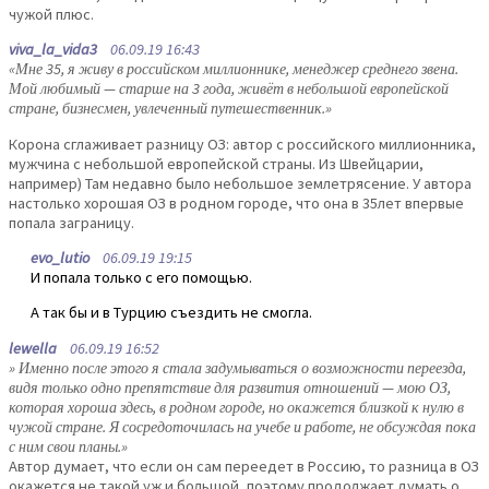
чужой плюс.
viva_la_vida3
06.09.19 16:43
«Мне 35, я живу в российском миллионнике, менеджер среднего звена.
Мой любимый — старше на 3 года, живёт в небольшой европейской
стране, бизнесмен, увлеченный путешественник.»
Корона сглаживает разницу ОЗ: автор с российского миллионника,
мужчина с небольшой европейской страны. Из Швейцарии,
например) Там недавно было небольшое землетрясение. У автора
настолько хорошая ОЗ в родном городе, что она в 35лет впервые
попала заграницу.
evo_lutio
06.09.19 19:15
И попала только с его помощью.
А так бы и в Турцию съездить не смогла.
lewella
06.09.19 16:52
» Именно после этого я стала задумываться о возможности переезда,
видя только одно препятствие для развития отношений — мою ОЗ,
которая хороша здесь, в родном городе, но окажется близкой к нулю в
чужой стране. Я сосредоточилась на учебе и работе, не обсуждая пока
с ним свои планы.»
Автор думает, что если он сам переедет в Россию, то разница в ОЗ
окажется не такой уж и большой, поэтому продолжает думать о