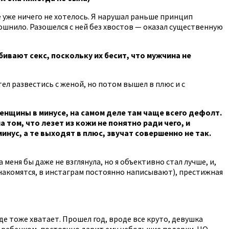
не уже ничего не хотелось. Я нарушал раньше принцип
 тошнило. Разошелся с ней без хвостов — оказал существенную
ивают секс, поскольку их бесит, что мужчина не
ел развестись с женой, но потом вышел в плюс и с
енщины в минусе, на самом деле там чаще всего дефолт.
том, что лезет из кожи не понятно ради чего, и
ус, а те выходят в плюс, звучат совершенно не так.
 меня бы даже не взглянула, но я объективно стал лучше, и,
знакомятся, в инстаграм постоянно написывают), престижная
де тоже хватает. Прошел год, вроде все круто, девушка
им ребенком, постоянно дарит ему небольшие подарки. НО…