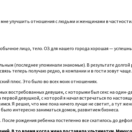
 мне улучшить отношения с людьми и женщинами в частности.
обычное лицо, тело. ОЗ для нашего города хорошая — успешны
ьным (последнее упоминали знакомые). В результате долгой р
язь теперь получаю редко, в компании и в гости зовут чаще.
ский плюс. Это было во всех моих отношениях.
ых востребованных девушек, с которыми был секс на один-два
 первой девушкой, с которой я начал встречаться по настояще
ся. Я решил, что мне пока ничего лучше не светит, а тут жен
я, было интересно заниматься домом, развитием бизнеса.
. После рождения ребенка постепенно все скатилось до дефол
ний. В то время когда жена поставила ультиматум. Минусо