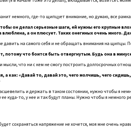
анит немного, где-то щипцует внимание, но думаю, все рамка
тобы он делал серьезные шаги, ей нужны его крупные влож
 влюблена, а он плюсует. Таких онегиных очень много. Да
не давить на самого себя и не обращать внимания на щипцы. П
, потому что боится быть отвергнутым. Будь она в минусе
 мысли, что ни с кем не смогу построить долгосрочных отнош
, а как: «Давай то, давай это, чего молчишь, чего сидишь,
)
асшевелить и держать в таком состоянии, нужно чтобы я немно
 ее куда-то, у нее и так будут планы. Нужно чтобы я немного р
будет сохраняться напряжение не хочется, моя мне очень нрави