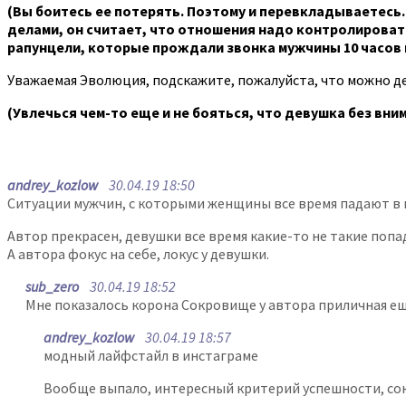
(Вы боитесь ее потерять. Поэтому и перевкладываетесь.
делами, он считает, что отношения надо контролировать.
рапунцели, которые прождали звонка мужчины 10 часов и
Уважаемая Эволюция, подскажите, пожалуйста, что можно де
(Увлечься чем-то еще и не бояться, что девушка без вни
andrey_kozlow
30.04.19 18:50
Ситуации мужчин, с которыми женщины все время падают в ми
Автор прекрасен, девушки все время какие-то не такие попа
А автора фокус на себе, локус у девушки.
sub_zero
30.04.19 18:52
Мне показалось корона Сокровище у автора приличная ещ
andrey_kozlow
30.04.19 18:57
модный лайфстайл в инстаграме
Вообще выпало, интересный критерий успешности, сок