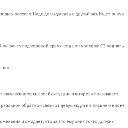
 пошло-поехало. Надо доглядывать в другой раз. Ищет вину в
 А по факту под короной время когда он мог свою СЗ поднять
ьницы.
ет эксклюзивность своей ситуации и штурман показывает
реальной обратной связи от девушек, да и в письме о них не
жениями и ожидает, что за это ему они что-то должны.