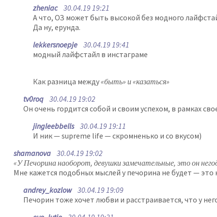
zheniac
30.04.19 19:21
А что, ОЗ может быть высокой без модного лайфстай
Да ну, ерунда.
lekkersnoepje
30.04.19 19:41
модный лайфстайл в инстаграме
Как разница между
«быть» и «казаться»
tv0roq
30.04.19 19:02
Он очень гордится собой и своим успехом, в рамках сво
jingleebbells
30.04.19 19:11
И ник — supreme life — скромненько и со вкусом)
shamanova
30.04.19 19:02
«У Печорина наоборот, девушки замечательные, это он него
Мне кажется подобных мыслей у печорина не будет — это к
andrey_kozlow
30.04.19 19:09
Печорин тоже хочет любви и расстраивается, что у нег