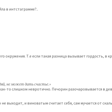
ла в интстаграмме?..
его окружения. Т.е если такая разница вызывает гордость, в к
дяй, не может дать счастье.»
ак-то слишком невротично. Печорин разочаровывается в девуш
о не выходит, и виноватым считает себя, сам мучается от ска