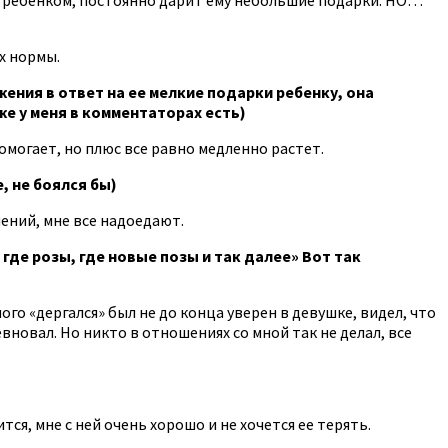
х нормы.
ения в ответ на ее мелкие подарки ребенку, она
же у меня в комментаторах есть)
омогает, но плюс все равно медленно растет.
, не боялся бы)
ений, мне все надоедают.
 где розы, где новые позы и так далее» Вот так
го «дергался» был не до конца уверен в девушке, видел, что
евновал. Но никто в отношениях со мной так не делал, все
тся, мне с ней очень хорошо и не хочется ее терять.