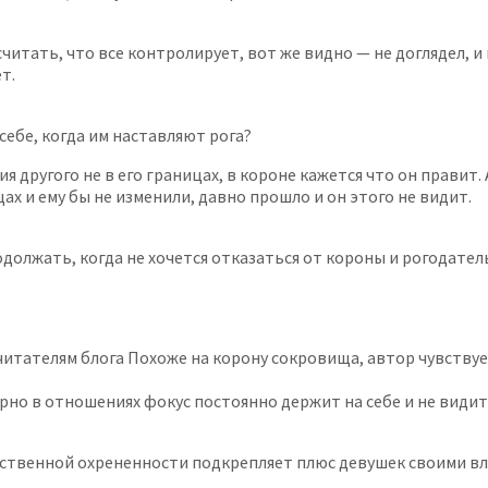
читать, что все контролирует, вот же видно — не доглядел, и
т.
себе, когда им наставляют рога?
 другого не в его границах, в короне кажется что он правит.
х и ему бы не изменили, давно прошло и он этого не видит.
должать, когда не хочется отказаться от короны и рогодател
читателям блога Похоже на корону сокровища, автор чувству
рно в отношениях фокус постоянно держит на себе и не видит 
ственной охрененности подкрепляет плюс девушек своими вло