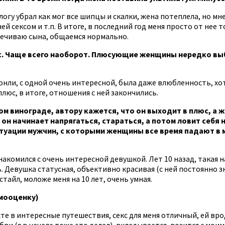
блогу убрал как мог все шипцы и скалки, жена потеплела, но м
ей сексом и т.п. В итоге, в последний год меня просто от нее
ечиваю сына, общаемся нормально.
нус. Чаще всего наоборот. Плюсующие женщины нередко выб
онли, с одной очень интересной, была даже влюбленность, хот
плюс, в итоге, отношения с ней закончились.
м винограде, автору кажется, что он выходит в плюс, а ж
начинает напрягаться, стараться, а потом ловит себя на 
ации мужчин, с которыми женщины все время падают в мин
акомился с очень интересной девушкой. Лет 10 назад, такая на
ь. Девушка статусная, объективно красивая (с ней постоянно 
айл, моложе меня на 10 лет, очень умная.
амооценку)
те в интересные путешествия, секс для меня отличный, ей вро
ви (я в начале тоже это делал), вкладывается, возится с мо