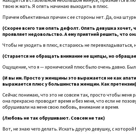
твою ж мать. Я опять начинаю выходить в плюс.
Причем объективных причин с ее стороны нет. Да, она штурм
(Скорее всего там опять дефолт. Опять девушка хочет, ч
проявляет недовольство. А ему приятней решить, что она
Чтобы не уходить в плюс, я стараюсь не перевкладываться, 
(Старается не обращать внимание не щипцы, но обращает
Ощущение, что я — хронический плюс было очень давно. Были
(И вы им. Просто у женщины это выражается не как апатия
выражается плюс у большинства женщин. Как претензии
Сейчас понимаю, что это не совсем так, просто чтобы меня р
она прекрасно проводит время и без меня, что если не позову
обрушивали на меня свою любовь, внимание и время.
(Любовь не так обрушивают. Совсем не так)
Вот, не знаю чего делать. Искать другую девушку, с которой 