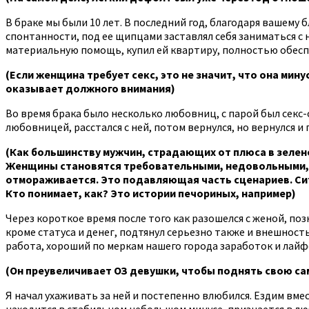
В браке мы были 10 лет. В последний год, благодаря вашему 
спонтанности, под ее щипцами заставлял себя заниматься с н
материальную помощь, купил ей квартиру, полностью обесп
(Если женщина требует секс, это не значит, что она ми
оказывает должного внимания)
Во время брака было несколько любовниц, с парой был секс-
любовницей, расстался с ней, потом вернулся, но вернулся и 
(Как большинству мужчин, страдающих от плюса в зелено
Женщины становятся требовательными, недовольными, он 
отмораживается. Это подавляющая часть сценариев. Ситу
Кто понимает, как? Это истории печориных, например)
Через короткое время после того как разошелся с женой, позн
кроме статуса и денег, подтянул серьезно также и внешност
работа, хороший по меркам нашего города заработок и лайфст
(Он преувеличивает ОЗ девушки, чтобы поднять свою с
Я начал ухаживать за ней и постепенно влюбился. Ездим вмес
находится в стабильном небольшом минусе, признается в люб