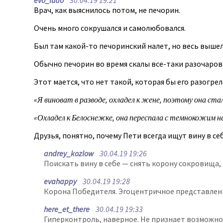
evo_lutio
30.04.19 19:21
Врач, как выяснилось потом, не печорин.
Очень много сокрушался и самолюбовался.
Был там какой-то печоринский налет, но весь вышел
Обычно печорин во время скалы все-таки разочарова
Этот мается, что нет такой, которая бы его разогре
«Я виноват в разводе, охладел к жене, поэтому она ст
«Охладел к Белоснежке, она переспала с темнокожим н
Друзья, понятно, почему Пети всегда ищут вину в се
andrey_kozlow
30.04.19 19:26
Поискать вину в себе — снять корону сокровища
evahappy
30.04.19 19:28
Корона Победителя. Эгоцентричное представление 
here_et_there
30.04.19 19:33
Гиперконтроль, наверное. Не признает возможност