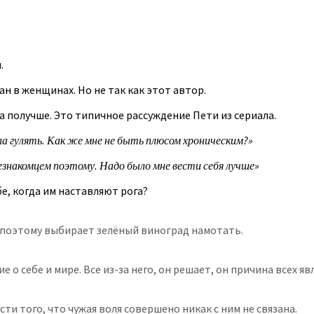
.
н в женщинах. Но не так как этот автор.
ла получше. Это типичное рассуждение Пети из сериала.
ала гулять. Как же мне не быть плюсом хроническим?»
езнакомцем поэтому. Надо было мне вести себя лучше»
бе, когда им наставляют рога?
, поэтому выбирает зелёный виноград намотать.
о себе и мире. Все из-за него, он решает, он причина всех яв
и того, что чужая воля совершено никак с ним не связана.