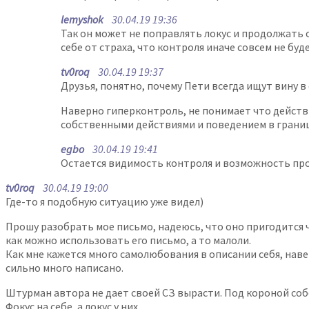
lemyshok
30.04.19 19:36
Так он может не поправлять локус и продолжать с
себе от страха, что контроля иначе совсем не буде
tv0roq
30.04.19 19:37
Друзья, понятно, почему Пети всегда ищут вину в 
Наверно гиперконтроль, не понимает что действия
собственными действиями и поведением в граница
egbo
30.04.19 19:41
Остается видимость контроля и возможность про
tv0roq
30.04.19 19:00
Где-то я подобную ситуацию уже видел)
Прошу разобрать мое письмо, надеюсь, что оно пригодится 
как можно использовать его письмо, а то малоли.
Как мне кажется много самолюбования в описании себя, наве
сильно много написано.
Штурман автора не дает своей СЗ вырасти. Под короной соб
Фокус на себе, а локус у них.