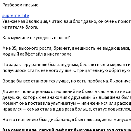
Разберем письмо.
supreme_life
Уважаемая Эволюция, читаю ваш блог давно, он очень помог
читателям блога.
Как мужчине не уходить в плюс?
Мне 35, высокого роста, брюнет, внешность не выдающаяся, 
модный лайфстайл в инстаграме.
По характеру раньше был занудным, бестактным и меркантил
получилось стать немного лучше. Отрицательную обратную св
Вроде бы все становится лучше, но есть проблема. Я хрониче
До жены полноценных отношений не было. Было много не сам
девушки, которых не знакомил с друзьями. Бывшая жена была
момент она поставила ультиматум — или женимся или расходим
нравился — семья стала в два раза больше, статус повысилс
Но в отношениях был дисбаланс, я был плюсом, жена минусом
(На самом деле, легкий дефолт был уже через год отноше