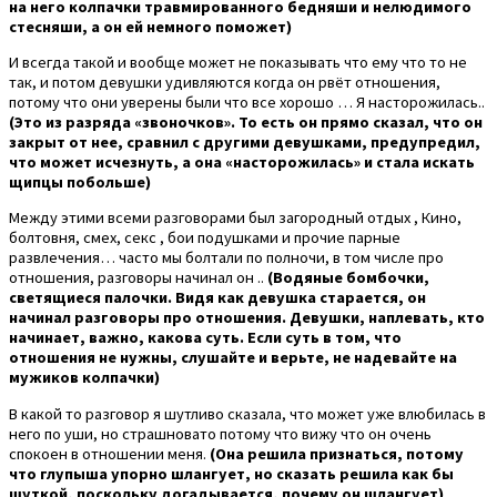
на него колпачки травмированного бедняши и нелюдимого
стесняши, а он ей немного поможет)
И всегда такой и вообще может не показывать что ему что то не
так, и потом девушки удивляются когда он рвёт отношения,
потому что они уверены были что все хорошо … Я насторожилась..
(Это из разряда «звоночков». То есть он прямо сказал, что он
закрыт от нее, сравнил с другими девушками, предупредил,
что может исчезнуть, а она «насторожилась» и стала искать
щипцы побольше)
Между этими всеми разговорами был загородный отдых , Кино,
болтовня, смех, секс , бои подушками и прочие парные
развлечения… часто мы болтали по полночи, в том числе про
отношения, разговоры начинал он ..
(Водяные бомбочки,
светящиеся палочки. Видя как девушка старается, он
начинал разговоры про отношения. Девушки, наплевать, кто
начинает, важно, какова суть. Если суть в том, что
отношения не нужны, слушайте и верьте, не надевайте на
мужиков колпачки)
В какой то разговор я шутливо сказала, что может уже влюбилась в
него по уши, но страшновато потому что вижу что он очень
спокоен в отношении меня.
(Она решила признаться, потому
что глупыша упорно шлангует, но сказать решила как бы
шуткой, поскольку догадывается, почему он шлангует)