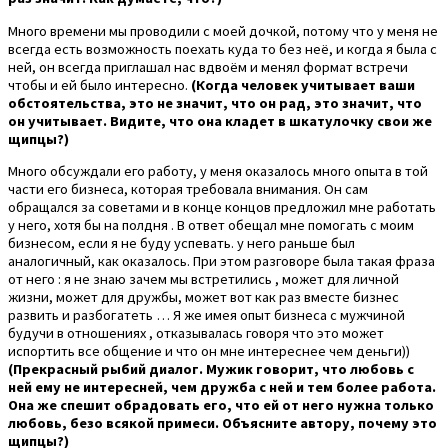
Много времени мы проводили с моей дочкой, потому что у меня не
всегда есть возможность поехать куда то без неё, и когда я была с
ней, он всегда приглашал нас вдвоём и менял формат встречи
чтобы и ей было интересно.
(Когда человек учитывает ваши
обстоятельства, это не значит, что он рад, это значит, что
он учитывает. Видите, что она кладет в шкатулочку свои же
щипцы?)
Много обсуждали его работу, у меня оказалось много опыта в той
части его бизнеса, которая требовала внимания. Он сам
обращался за советами и в конце концов предложил мне работать
у него, хотя бы на полдня . В ответ обещал мне помогать с моим
бизнесом, если я не буду успевать. у него раньше был
аналогичный, как оказалось. При этом разговоре была такая фраза
от него : я не знаю зачем мы встретились , может для личной
жизни, может для дружбы, может вот как раз вместе бизнес
развить и разбогатеть … Я же имея опыт бизнеса с мужчиной
будучи в отношениях , отказывалась говоря что это может
испортить все общение и что он мне интереснее чем деньги))
(Прекрасный рыбий диалог. Мужик говорит, что любовь с
ней ему не интересней, чем дружба с ней и тем более работа.
Она же спешит обрадовать его, что ей от него нужна только
любовь, безо всякой примеси. Объясните автору, почему это
щипцы?)