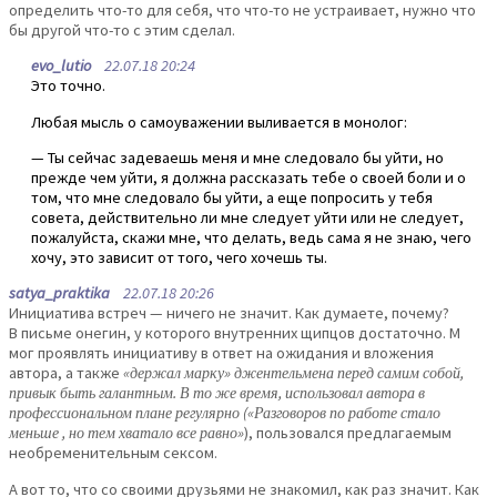
определить что-то для себя, что что-то не устраивает, нужно что
бы другой что-то с этим сделал.
evo_lutio
22.07.18 20:24
Это точно.
Любая мысль о самоуважении выливается в монолог:
— Ты сейчас задеваешь меня и мне следовало бы уйти, но
прежде чем уйти, я должна рассказать тебе о своей боли и о
том, что мне следовало бы уйти, а еще попросить у тебя
совета, действительно ли мне следует уйти или не следует,
пожалуйста, скажи мне, что делать, ведь сама я не знаю, чего
хочу, это зависит от того, чего хочешь ты.
satya_praktika
22.07.18 20:26
Инициатива встреч — ничего не значит. Как думаете, почему?
В письме онегин, у которого внутренних щипцов достаточно. М
мог проявлять инициативу в ответ на ожидания и вложения
автора, а также
«держал марку» джентельмена перед самим собой,
привык быть галантным. В то же время, использовал автора в
профессиональном плане регулярно («Разговоров по работе стало
меньше , но тем хватало все равно»
), пользовался предлагаемым
необременительным сексом.
А вот то, что со своими друзьями не знакомил, как раз значит. Как