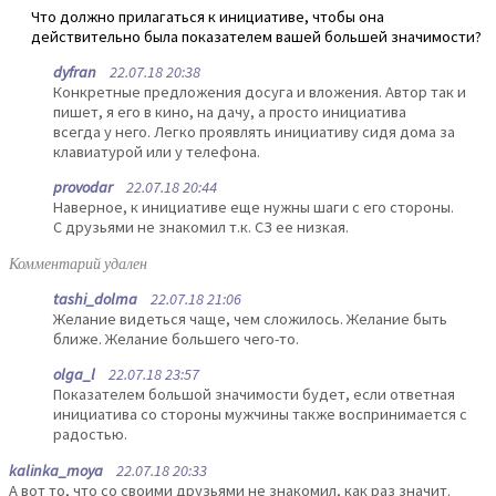
Что должно прилагаться к инициативе, чтобы она
действительно была показателем вашей большей значимости?
dyfran
22.07.18 20:38
Конкретные предложения досуга и вложения. Автор так и
пишет, я его в кино, на дачу, а просто инициатива
всегда у него. Легко проявлять инициативу сидя дома за
клавиатурой или у телефона.
provodar
22.07.18 20:44
Наверное, к инициативе еще нужны шаги с его стороны.
С друзьями не знакомил т.к. СЗ ее низкая.
Комментарий удален
tashi_dolma
22.07.18 21:06
Желание видеться чаще, чем сложилось. Желание быть
ближе. Желание большего чего-то.
olga_l
22.07.18 23:57
Показателем большой значимости будет, если ответная
инициатива со стороны мужчины также воспринимается с
радостью.
kalinka_moya
22.07.18 20:33
А вот то, что со своими друзьями не знакомил, как раз значит.