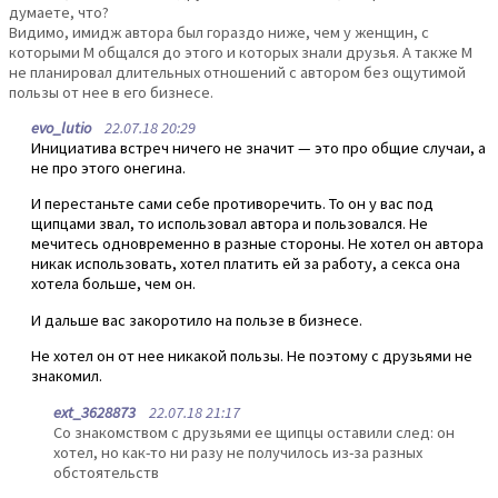
думаете, что?
Видимо, имидж автора был гораздо ниже, чем у женщин, с
которыми М общался до этого и которых знали друзья. А также М
не планировал длительных отношений с автором без ощутимой
пользы от нее в его бизнесе.
evo_lutio
22.07.18 20:29
Инициатива встреч ничего не значит — это про общие случаи, а
не про этого онегина.
И перестаньте сами себе противоречить. То он у вас под
щипцами звал, то использовал автора и пользовался. Не
мечитесь одновременно в разные стороны. Не хотел он автора
никак использовать, хотел платить ей за работу, а секса она
хотела больше, чем он.
И дальше вас закоротило на пользе в бизнесе.
Не хотел он от нее никакой пользы. Не поэтому с друзьями не
знакомил.
ext_3628873
22.07.18 21:17
Со знакомством с друзьями ее щипцы оставили след: он
хотел, но как-то ни разу не получилось из-за разных
обстоятельств