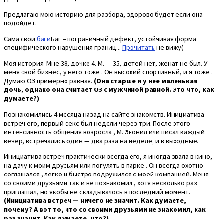
Предлагаю мою историю для разбора, здорово будет если она
подойдет.
Сама свои
баги
Баг – пограничный дефект, устойчивая форма
специфического нарушения границ...
Прочитать
не вижу(
Моя история. Мне 38, дочке 4. М. — 35, детей нет, женат не был. У
меня свой бизнес, у него тоже . Он высокий спортивный, и я тоже .
Думаю ОЗ примерно равная.
(Она старше и у нее маленькая
дочь, однако она считает ОЗ с мужчиной равной. Это что, как
думаете?)
Познакомились 4 месяца назад на сайте знакомств. Инициатива
встреч его, первый секс был недели через три. После этого
интенсивность общения возросла , М. Звонил или писал каждый
вечер, встречались один — два раза на неделе, и в выходные.
Инициатива встреч практически всегда его, я иногда звала в кино,
на дачу к моим друзьям или погулять в парке . Он всегда охотно
соглашался , легко и быстро подружился с моей компанией. Меня
со своими друзьями так и не познакомил , хотя несколько раз
приглашал, но якобы не складывалось в последний момент.
(Инициатива встреч — ничего не значит. Как думаете,
почему? А вот то, что со своими друзьями не знакомил, как
раз значит. Как думаете, что?)