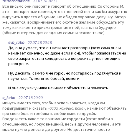
truthconditions
22.07.18 20:12
Все письмо они говорят и говорят об отношениях. Со стороны М.
это — конкретные намеки, что отношений нет и как бы аккуратно
вырулить в просто общение, не обидев хорошую девушку. Автор
же, кажется, воспринимает его охотное желание обсуждать эту
тему как какое-то присматривание к ней, планы на будущее
(общие интересы для создания семьи и всякое такое).
evo_lutio
22.07.18 20:18
Да, она думает, что он начинает разговоры (хотя сама она и
начинает конечно, но даже если и он), чтобы пожаловаться на
свою закрытость и холодность и попросить у нее помощи в
разогреве.
Ну, дескать, сам-то я не горю, но постараюсь подтянуться и
научиться. Ты меня не бросай, помоги.
И она ему как училка начинает объяснять и помогать.
e_kirke
22.07.18 20:20
минусы вместо того, чтобы воспользоваться, когда им
подыгрывают и сказать
«дада, конечно, пока»
, начинают объяснять
про свою боль и требовать любви вместо дружбы
Вроде и есть какое-то понимание гордости (хотят любви в
отношениях), но локус внешний, весь в другом человеке, и эти
мысли нужно донести до другого. Не достаточно просто