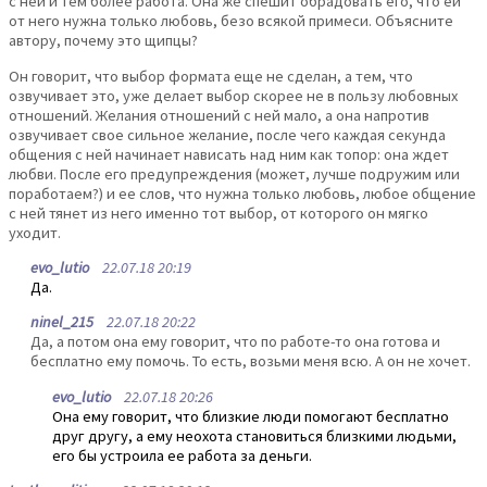
с ней и тем более работа. Она же спешит обрадовать его, что ей
от него нужна только любовь, безо всякой примеси. Объясните
автору, почему это щипцы?
Он говорит, что выбор формата еще не сделан, а тем, что
озвучивает это, уже делает выбор скорее не в пользу любовных
отношений. Желания отношений с ней мало, а она напротив
озвучивает свое сильное желание, после чего каждая секунда
общения с ней начинает нависать над ним как топор: она ждет
любви. После его предупреждения (может, лучше подружим или
поработаем?) и ее слов, что нужна только любовь, любое общение
с ней тянет из него именно тот выбор, от которого он мягко
уходит.
evo_lutio
22.07.18 20:19
Да.
ninel_215
22.07.18 20:22
Да, а потом она ему говорит, что по работе-то она готова и
бесплатно ему помочь. То есть, возьми меня всю. А он не хочет.
evo_lutio
22.07.18 20:26
Она ему говорит, что близкие люди помогают бесплатно
друг другу, а ему неохота становиться близкими людьми,
его бы устроила ее работа за деньги.