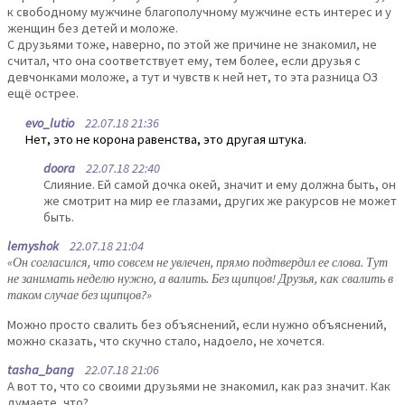
к свободному мужчине благополучному мужчине есть интерес и у
женщин без детей и моложе.
С друзьями тоже, наверно, по этой же причине не знакомил, не
считал, что она соответствует ему, тем более, если друзья с
девчонками моложе, а тут и чувств к ней нет, то эта разница ОЗ
ещё острее.
evo_lutio
22.07.18 21:36
Нет, это не корона равенства, это другая штука.
doora
22.07.18 22:40
Слияние. Ей самой дочка окей, значит и ему должна быть, он
же смотрит на мир ее глазами, других же ракурсов не может
быть.
lemyshok
22.07.18 21:04
«Он согласился, что совсем не увлечен, прямо подтвердил ее слова. Тут
не занимать неделю нужно, а валить. Без щипцов! Друзья, как свалить в
таком случае без щипцов?»
Можно просто свалить без объяснений, если нужно объяснений,
можно сказать, что скучно стало, надоело, не хочется.
tasha_bang
22.07.18 21:06
А вот то, что со своими друзьями не знакомил, как раз значит. Как
думаете, что?