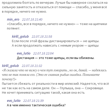
продолжила болтать по вечерам. Лучше бы наверное сослаться на
сильную занятость и отказаться от помощи — спасибо, у меня всё
в порядке, ничего не нужно.
min_ero
22.07.18 21:40
«Спасибо, все в порядке, ничего не нужно» — тоже на щипчики
потянет.
kirill_golub
22.07.18 21:58
Если после этой фразы дистанцироваться — не щипцы.
А если продолжать нависать с немым укором — щипцы
evo_lutio
22.07.18 22:04
Дистанция — это тоже щипцы, если вы обижены.
kirill_golub
22.07.18 21:32
«Я сказала что не вижу о чем тут говорить , но ок, давай. — надеялась
что не так поняла его. (Это ее главная рыбья ошибка. Понимаете
почему?)»
Пытается сбежать от реальности в мир иллюзий. Надеется, что всё
не так как есть на самом деле. Он — Глупыша, она — Сокровище.
Не хочет принимать ситуацию такой, какая она есть
evo_lutio
22.07.18 21:39
А в чем именно тактическая ошибка?