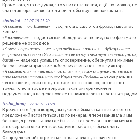
Кроме того, что не думал, что у них отношения, ещё, возможно, не
считал автора привлекательной, чтобы друзьям показывать.
zhabakot
22.07.18 21:20
«Я сказала — ок. Бывает»
— все, что дальше этой фразы, наверное
лишнее
«Расстаёмся»
— подается как обоюдное решение, но по факту это
решение не обоюдное
«Зачем встречались, я же вчера тебя так и поняла» — дублирование
вчерашего разговора «Я сказала что не вижу о чем тут говорить , но ок,
давай»
— надежда услышать опровержение, обернутая в мнимые
безразличие и принятие выбора мужчины не в пользу автора
«Я сказала что не понимаю чего он хочет , секс+ общение , но заводим
параллельные истории что ли? Ищем свою Любовь»
— какая разница
чего он хочет, если того, что ждет от него автор, он не хочет
точно. То есть вроде и вопросы такие риторические и
недоуменные, а на деле похоже на поиск варианта остаться рядом
tasha_bang
22.07.18 21:28
В результате 4 дня подряд вынуждена была отказываться от его
предложений встретиться . Но по вечерам я перезванивала и мы
болтали, я рассказывала где была . а это время он записал меня в
авто сервис и оплатил необходимые работы, я была очень
благодарна
От предложений встретиться отказывалась, но зачем-то