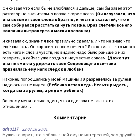
Он сказал что если бы не влюблялся и дальше, сам бы завёл этот
разговор но значительно позже скорее всего.
(Он испугался, что
она возьмет свои слова обратно, и честно сказал ей, что и
сам собирался расстаться чуть позже. Враз слетели все его
колпачки интроверта и маски волчонка)
Я сказала ок, значит я все правильно сделала. И что не знаю что
ещё сказать . Он спросил- совсем нечего ? Я ответила — что много
есть чего и слов и чувств, но видимо надо было раньше о них
говорить, а сейчас уже поздно и неуместно совсем.
(Даже тут
она не смогла удержать свое Сокровище и все-таки
призналась ему напоследок в любви)
Наконец попрощались у моей машины и я разревелась за рулём(
надеюсь он не видел.
(Ребенка везла ведь. Нельзя рыдать,
когда вы за рулем, а рядом ребенок)
Вопрос у меня только один , что я сделала не так в этих
отношениях …
Комментарии
arisu117
22.07.18 20:01
Мужик говорит, что любовь с ней ему не интересней, чем дружба