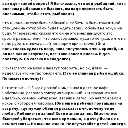
выгоден такой вопрос? Я бы сказала, что ход рыбацкий, хотя
онегины рыбаками не бывают, им надо перестать быть
онегиными, чтобы стать рыбаками)
Что я ,конечно хочу быть любимой и любить . А быть транзитной
станцией на которой он будет ждать свою Любовь я не хочу и не
буду. М перезвонил сказал что он не это имел ввиду,что это
просто размышления, что разговор зашёл куда то не туда, и что не
надо рубить с плеча давай поговорим при встрече.
(Она
попыталась сделать пику, пика получилась очень кривой, но
он все равно испугался, все-таки совсем онегин. И дал
попятную. Но слегка и ненадолго)
Я сказала что не вижу о чем тут говорить , но ок, давай. —
надеялась что не так поняла его.
(Это ее главная рыбья ошибка.
Понимаете почему?)
Встретились . Я была с дочкой и мы пошли в детское кафе.
Собственно, разговор повторил вчерашний . Он сказал что все
идеально, со мной интересно, весело и легко , но нет той самой
искры о которой я говорила.
(Она еще и ребенка притащила на
встречу, где мужик обещал рассказать ей, почему ее не
любит. Ребенка-то зачем? Хотя я знаю зачем. Ей хотелось
быстрей убедиться, что все нормально, а дочку было не с
кем оставить. Но вышло жалко. Не впутывайте детей никогда