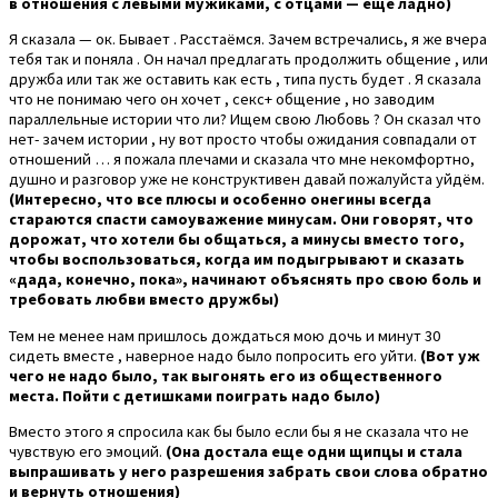
в отношения с левыми мужиками, с отцами — еще ладно)
Я сказала — ок. Бывает . Расстаёмся. Зачем встречались, я же вчера
тебя так и поняла . Он начал предлагать продолжить общение , или
дружба или так же оставить как есть , типа пусть будет . Я сказала
что не понимаю чего он хочет , секс+ общение , но заводим
параллельные истории что ли? Ищем свою Любовь ? Он сказал что
нет- зачем истории , ну вот просто чтобы ожидания совпадали от
отношений … я пожала плечами и сказала что мне некомфортно,
душно и разговор уже не конструктивен давай пожалуйста уйдём.
(Интересно, что все плюсы и особенно онегины всегда
стараются спасти самоуважение минусам. Они говорят, что
дорожат, что хотели бы общаться, а минусы вместо того,
чтобы воспользоваться, когда им подыгрывают и сказать
«дада, конечно, пока», начинают объяснять про свою боль и
требовать любви вместо дружбы)
Тем не менее нам пришлось дождаться мою дочь и минут 30
сидеть вместе , наверное надо было попросить его уйти.
(Вот уж
чего не надо было, так выгонять его из общественного
места. Пойти с детишками поиграть надо было)
Вместо этого я спросила как бы было если бы я не сказала что не
чувствую его эмоций.
(Она достала еще одни щипцы и стала
выпрашивать у него разрешения забрать свои слова обратно
и вернуть отношения)