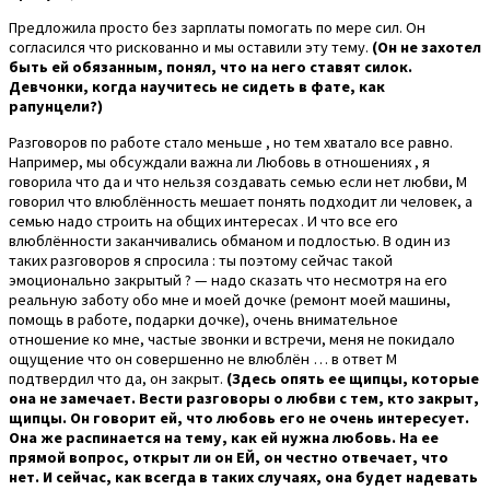
Предложила просто без зарплаты помогать по мере сил. Он
согласился что рискованно и мы оставили эту тему.
(Он не захотел
быть ей обязанным, понял, что на него ставят силок.
Девчонки, когда научитесь не сидеть в фате, как
рапунцели?)
Разговоров по работе стало меньше , но тем хватало все равно.
Например, мы обсуждали важна ли Любовь в отношениях , я
говорила что да и что нельзя создавать семью если нет любви, М
говорил что влюблённость мешает понять подходит ли человек, а
семью надо строить на общих интересах . И что все его
влюблённости заканчивались обманом и подлостью. В один из
таких разговоров я спросила : ты поэтому сейчас такой
эмоционально закрытый ? — надо сказать что несмотря на его
реальную заботу обо мне и моей дочке (ремонт моей машины,
помощь в работе, подарки дочке), очень внимательное
отношение ко мне, частые звонки и встречи, меня не покидало
ощущение что он совершенно не влюблён … в ответ М
подтвердил что да, он закрыт.
(Здесь опять ее щипцы, которые
она не замечает. Вести разговоры о любви с тем, кто закрыт,
щипцы. Он говорит ей, что любовь его не очень интересует.
Она же распинается на тему, как ей нужна любовь. На ее
прямой вопрос, открыт ли он ЕЙ, он честно отвечает, что
нет. И сейчас, как всегда в таких случаях, она будет надевать