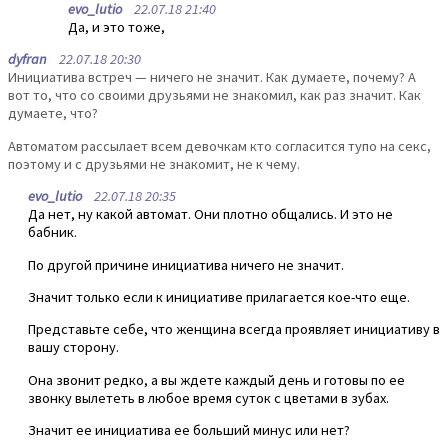
evo_lutio
22.07.18 21:40
Да, и это тоже,
dyfran
22.07.18 20:30
Инициатива встреч — ничего не значит. Как думаете, почему? А
вот то, что со своими друзьями не знакомил, как раз значит. Как
думаете, что?
Автоматом рассылает всем девочкам кто согласится тупо на секс,
поэтому и с друзьями не знакомит, не к чему.
evo_lutio
22.07.18 20:35
Да нет, ну какой автомат. Они плотно общались. И это не
бабник.
По другой причине инициатива ничего не значит.
Значит только если к инициативе прилагается кое-что еще.
Представьте себе, что женщина всегда проявляет инициативу в
вашу сторону.
Она звонит редко, а вы ждете каждый день и готовы по ее
звонку вылететь в любое время суток с цветами в зубах.
Значит ее инициатива ее больший минус или нет?