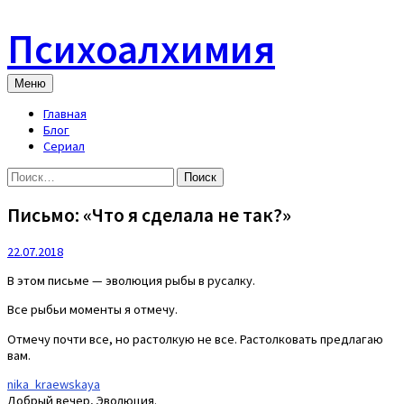
Skip
to
Психоалхимия
content
Меню
Главная
Блог
Сериал
Найти:
Письмо: «Что я сделала не так?»
22.07.2018
В этом письме — эволюция рыбы в русалку.
Все рыбьи моменты я отмечу.
Отмечу почти все, но растолкую не все. Растолковать предлагаю
вам.
nika_kraewskaya
Добрый вечер, Эволюция.