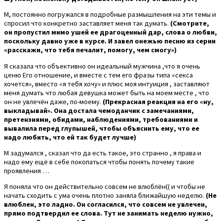
М, постоянно погружался в подробные размышления на эти темы и
спросил что конкретно заставляет меня так думать.
(Смотрите,
он пропустил мимо ушей ее драгоценный дар, слова о любви,
поскольку давно уже в курсе. И завел онежью песню из серии
«расскажи, что тебя печалит, помогу, чем смогу»)
Я сказала что объективно он идеальный мужчина ,что я очень
ценю Его отношение, и вместе с тем его фразы типа «секса
хочется», вместо «я тебя хочу» и плюс моя интуиция , заставляют
меня думать что любая девушка может быть на моем месте , что
он не увлечён даже, по-моему.
(Прекрасная реакция на его «ну,
выкладывай». Она достала чемоданчик с замечаниями,
претензиями, обидами, наблюдениями, требованиями и
вывалила перед глупышей, чтобы объяснить ему, что ее
надо любить, что ей так будет лучше)
М задумался , сказал что да есть такое, это странно , я права и
надо ему ещё в себе покопаться чтобы понять почему такие
проявления …
Я поняла что он действительно совсем не влюблён(( и чтобы не
начать сходить с ума очень плотно заняла ближайшую неделю.
(Не
влюблен, это ладно. Он согласился, что совсем не увлечен,
прямо подтвердил ее слова. Тут не занимать неделю нужно,