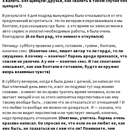
а валить. Без щипцов! Друзья, как свалить в таком случае без
щипцов?)
В результате 4 дня подряд вынуждена была отказываться от его
предложений встретиться . Но по вечерам я перезванивала и мы
болтали, я рассказывала где была . а это время он записал меня в
авто сервис и оплатил необходимые работы, я была очень
благодарна.
(А он был рад, что немного откупился)
Пятницу- субботу провели у него, готовили , гуляли , болтали,
конечно секс.
(Конечно секс, пишет автор то ли гордо, то ли
смущенно. А почему — конечно? Парень вроде признался, что
совсем не увлечен. А у нее — конечно секс. И так спонтанно
описывает, как они болтали и готовили, будто их кружил
вихрь взаимных чувств)
В субботу вечером, когда я была дома с дочкой, он написал что
был отличный день вместе, и вот он подумал тут над моими
словами .. и имеет ли он право тратить время человека, если не
хватает эмоций и из за этого непонятна перспектива и как ему
такому вообще быть , совсем что ли отказаться от отношений ? И
что любви то вообще же можно не дождаться.. Я — сказала, что
если он не видит перспектив и не чувствует эмоций, конечно,
надо прекращать отношения.
(Онегины, учитесь. Парень очень
красиво написал. Он спросил ее, что если он не любит ее, как
ему быть, не трахаться ни с кем что ли? Понимаете, чем