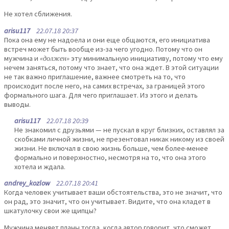
Не хотел сближения.
arisu117
22.07.18 20:37
Пока она ему не надоела и они еще общаются, его инициатива
встреч может быть вообще из-за чего угодно. Потому что он
мужчина и
«должен»
эту минимальную инициативу, потому что ему
нечем заняться, потому что знает, что она ждет. В этой ситуации
не так важно приглашение, важнее смотреть на то, что
происходит после него, на самих встречах, за границей этого
формального шага. Для чего приглашает. Из этого и делать
выводы.
arisu117
22.07.18 20:39
Не знакомил с друзьями — не пускал в круг близких, оставлял за
скобками личной жизни, не презентовал никак никому из своей
жизни. Не включал в свою жизнь больше, чем более-менее
формально и поверхностно, несмотря на то, что она этого
хотела и ждала.
andrey_kozlow
22.07.18 20:41
Когда человек учитывает ваши обстоятельства, это не значит, что
он рад, это значит, что он учитывает. Видите, что она кладет в
шкатулочку свои же щипцы?
Мужчина меняет планы тогда, когда автор говорит, что сможет