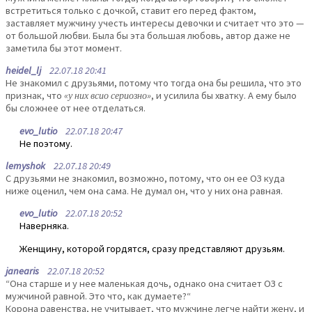
встретиться только с дочкой, ставит его перед фактом,
заставляет мужчину учесть интересы девочки и считает что это —
от большой любви. Была бы эта большая любовь, автор даже не
заметила бы этот момент.
heidel_lj
22.07.18 20:41
Не знакомил с друзьями, потому что тогда она бы решила, что это
признак, что
«у них всио сериозно»
, и усилила бы хватку. А ему было
бы сложнее от нее отделаться.
evo_lutio
22.07.18 20:47
Не поэтому.
lemyshok
22.07.18 20:49
С друзьями не знакомил, возможно, потому, что он ее ОЗ куда
ниже оценил, чем она сама. Не думал он, что у них она равная.
evo_lutio
22.07.18 20:52
Наверняка.
Женщину, которой гордятся, сразу представляют друзьям.
janearis
22.07.18 20:52
“Она старше и у нее маленькая дочь, однако она считает ОЗ с
мужчиной равной. Это что, как думаете?“
Корона равенства, не учитывает, что мужчине легче найти жену, и