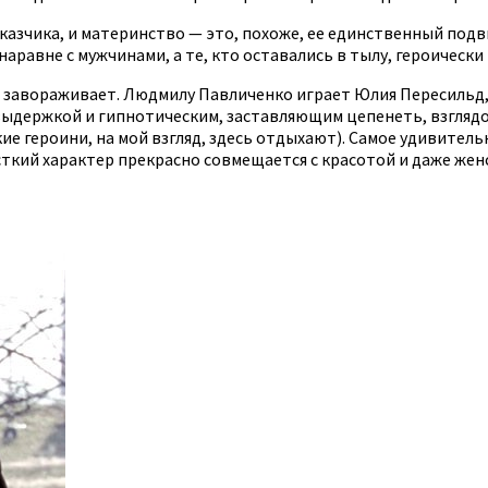
казчика, и материнство — это, похоже, ее единственный подв
равне с мужчинами, а те, кто оставались в тылу, героически
ь» завораживает. Людмилу Павличенко играет Юлия Пересильд
выдержкой и гипнотическим, заставляющим цепенеть, взглядом
е героини, на мой взгляд, здесь отдыхают). Самое удивительн
сткий характер прекрасно совмещается с красотой и даже женс