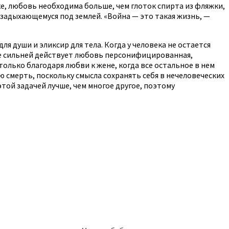
ке, любовь необходима больше, чем глоток спирта из фляжки,
 задыхающемуся под землей. «Война — это такая жизнь, —
я души и эликсир для тела. Когда у человека не остается
ще сильней действует любовь персонифицированная,
только благодаря любви к жене, когда все остальное в нем
 смерть, поскольку смысла сохранять себя в нечеловеческих
этой задачей лучше, чем многое другое, поэтому