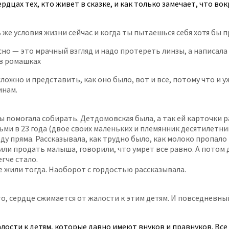
дцах тех, кто живет в сказке, и как только замечает, что вокр
 же условия жизни сейчас и когда ты пытаешься себя хотя бы п
асно — это мрачный взгляд и надо протереть линзы, а написала
 в ромашках
ложно и представить, как оно было, вот и все, потому что и 
инам.
ды помогала собирать. Детдомовская была, а так ей карточки 
ьми в 23 года (двое своих маленьких и племянник десятилетний
у пряма. Рассказывала, как трудно было, как молоко пропало
или продать малыша, говорили, что умрет все равно. А потом
егче стало.
се жили тогда. Наоборот с гордостью рассказывала.
о, сердце сжимается от жалости к этим детям. И повседневны
алости к детям, которые давно имеют внуков и правнуков. Вс