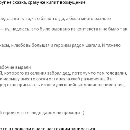
уг не сказка, сразу же кипит возмущение.
редставить то, что было тогда, а было много разного
 — ну, надеюсь, это было вырвано из контекста и не было так
ужасы, и любовь большая и героизм рядом шагали. И тяжело
рабочие выдали.
, которого из селения забрал дед, потому что там голодали),
 и малышу вместо соски оставляла хлеб размоченный в
 дед стал присылать иголки для швейных машинок немецкие,
й героизм этот ведь даром не проходит(
е это в прошлом и надо настоящим заниматься.