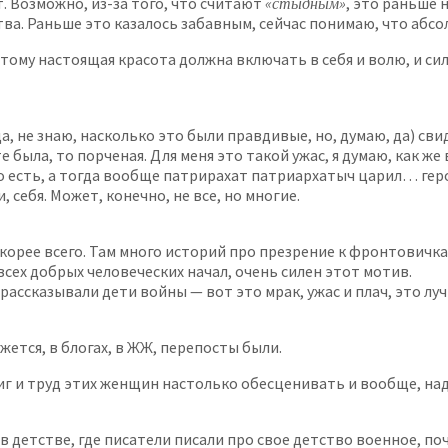
. Возможно, из-за того, что считают
«стыдным»
, это раньше 
тва. Раньше это казалось забавным, сейчас понимаю, что абс
му настоящая красота должна включать в себя и волю, и силу
а, не знаю, насколько это были правдивые, но, думаю, да) св
е была, то порченая. Для меня это такой ужас, я думаю, как ж
о есть, а тогда вообще патрирахат патриархатыч царил… геро
, себя. Может, конечно, не все, но многие.
 скорее всего. Там много историй про презрение к фронтовичк
сех добрых человеческих начал, очень силен этот мотив.
рассказывали дети войны — вот это мрак, ужас и плач, это лу
жется, в блогах, в ЖЖ, перепосты были.
иг и труд этих женщин настолько обесценивать и вообще, наде
в детстве, где писатели писали про свое детство военное, поч