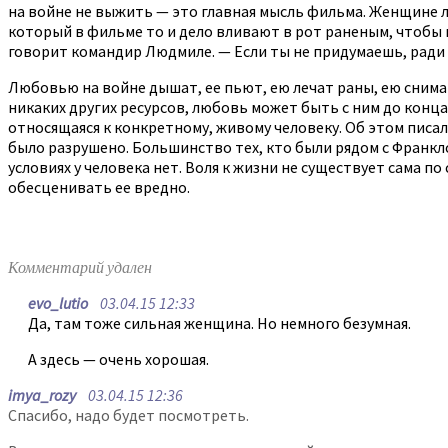
на войне не выжить — это главная мысль фильма. Женщине ли
который в фильме то и дело вливают в рот раненым, чтобы н
говорит командир Людмиле. — Если ты не придумаешь, ради 
Любовью на войне дышат, ее пьют, ею лечат раны, ею снимают
никаких других ресурсов, любовь может быть с ним до конц
относящаяся к конкретному, живому человеку. Об этом писал
было разрушено. Большинство тех, кто были рядом с Франкл
условиях у человека нет. Воля к жизни не существует сама по
обесценивать ее вредно.
Комментарий удален
evo_lutio
03.04.15 12:33
Да, там тоже сильная женщина. Но немного безумная.
А здесь — очень хорошая.
imya_rozy
03.04.15 12:36
Спасибо, надо будет посмотреть.