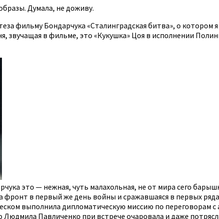
бразы. Думала, не доживу.
теза фильму Бондарчука «Сталинградская битва», о котором я
я, звучащая в фильме, это «Кукушка» Цоя в исполнении Полин
дарчука это — нежная, чуть малахольная, не от мира сего ба
 фронт в первый же день войны и сражавшаяся в первых ряда
 блеском выполнила дипломатическую миссию по переговорам 
ю Людмила Павличенко при встрече очаровала и даже потрясл