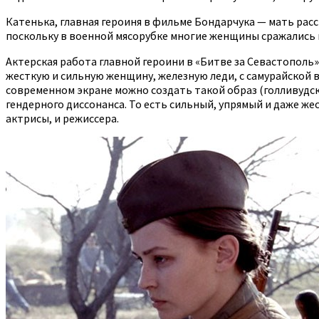
Катенька, главная героиня в фильме Бондарчука — мать расс
поскольку в военной мясорубке многие женщины сражались на
Актерская работа главной героини в «Битве за Севастопол
жесткую и сильную женщину, железную леди, с самурайской 
современном экране можно создать такой образ (голливудски
гендерного диссонанса. То есть сильный, упрямый и даже же
актрисы, и режиссера.