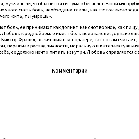
, мужчине ли, чтобы не сойти с ума в бесчеловечной мясоруб
емного снять боль, необходима так же, как глоток кислорода
чего жить, ты умрешь».
 боль, ее принимают как допинг, как снотворное, как пищу дл
а. Любовь к родной земле имеет большое значение, однако е
 Виктор Франкл, выживший в концлагере, как он сам считает, 
ом, пережили распад личности, моральную и интеллектуальную
 себе, ее должно нечто питать изнутри. Любовь справляется с 
Комментарии