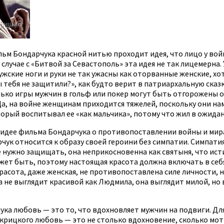
ильм Бондарчука красной нитью проходит идея, что лицо у во
случае с «Битвой за Севастополь» эта идея не так лицемерна.
жские ноги и руки не так ужасны как оторванные женские, хо
ебя не защитили?», как будто верит в патриархальную сказк
ько игры мужчин в гольф или покер могут быть отгорожены о
Да, на войне женщинам приходится тяжелей, поскольку они на
орый воспитывал ее «как мальчика», потому что жил в ожида
идее фильма Бондарчука о противопоставлении войны и мира 
ук относится к образу своей героини без симпатии. Симпатия у
е нужно защищать, она неприкосновенна как святыня, что ист
ет быть, поэтому настоящая красота должна включать в себя и
красота, даже женская, не противопоставлена силе личности, 
а не выглядит красивой как Людмила, она выглядит милой, но 
ука любовь — это то, что вдохновляет мужчин на подвиги. Для
окрицкого любовь — это не столько вдохновение, сколько мо