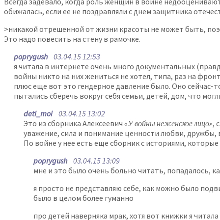
Всегда задевало, когда роль женщин в войне недооценивают
обижалась, если ее не поздравляли с днем защитника отечес
>никакой отрешенной от жизни красоты не может быть, поэто
Это надо повесить на стену в рамочке.
poprygush
03.04.15 12:53
я читала в интернете очень много документальных (правд
войны никто на них жениться не хотел, типа, раз на фронт
плюс еще вот это гендерное давление было. Оно сейчас-т
пытались сберечь вокруг себя семьи, детей, дом, что могли
deti_moi
03.04.15 13:02
Это из сборника Алексеевич
«У войны неженское лицо»
,
уважение, сила и понимание ценности любви, дружбы, в
По войне у нее есть еще сборник с историями, которые 
poprygush
03.04.15 13:09
мне и это было очень больно читать, попадалось, ка
я просто не представляю себе, как можно было подв
было в целом более гуманно
про детей наверняка мрак, хотя вот книжки я читала 