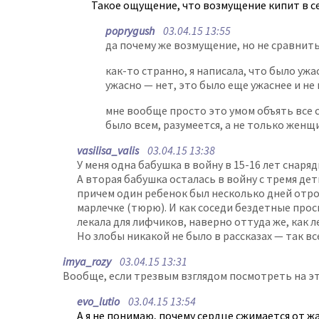
Такое ощущение, что возмущение кипит в сер
poprygush
03.04.15 13:55
да почему же возмущение, но не сравнить
как-то странно, я написала, что было уж
ужасно — нет, это было еще ужаснее и не
мне вообще просто это умом объять все с
было всем, разумеется, а не только женщ
vasilisa_valis
03.04.15 13:38
У меня одна бабушка в войну в 15-16 лет снаря
А вторая бабушка осталась в войну с тремя дет
причем один ребенок был несколько дней отрод
марлечке (тюрю). И как соседи бездетные прос
лекала для лифчиков, наверно оттуда же, как л
Но злобы никакой не было в рассказах — так в
imya_rozy
03.04.15 13:31
Вообще, если трезвым взглядом посмотреть на эт
evo_lutio
03.04.15 13:54
А я не понимаю, почему сердце сжимается от ж