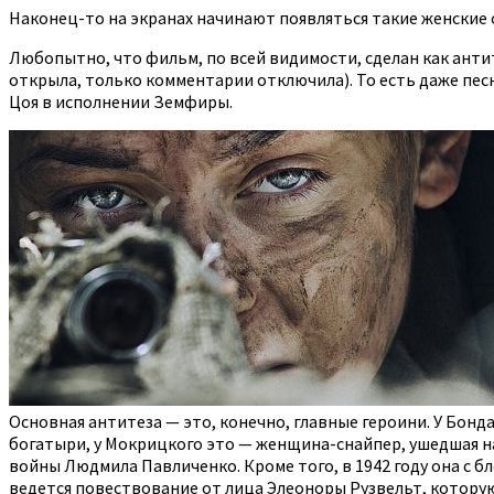
Наконец-то на экранах начинают появляться такие женские о
Любопытно, что фильм, по всей видимости, сделан как анти
открыла, только комментарии отключила). То есть даже песн
Цоя в исполнении Земфиры.
Основная антитеза — это, конечно, главные героини. У Бон
богатыри, у Мокрицкого это — женщина-снайпер, ушедшая на
войны Людмила Павличенко. Кроме того, в 1942 году она с
ведется повествование от лица Элеоноры Рузвельт, котору