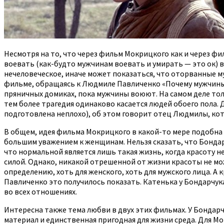
Несмотря на то, что через фильм Мокрицкого как и через ф
воевать (как-будто мужчинам воевать и умирать — это ок) в 
нечеловеческое, иначе может показаться, что оторванные му
фильме, обращаясь к Людмиле Павличенко «Почему мужчины т
пряничных домиках, пока мужчины воюют. На самом деле тол
тем более трагедия одинаково касается людей обоего пола. 
подготовлена неплохо), об этом говорит отец Людмилы, кот
В общем, идея фильма Мокрицкого в какой-то мере подобна 
большим уважением к женщинам. Нельзя сказать, что Бондарч
что нормальной является лишь такая жизнь, когда красоту н
силой. Однако, никакой отрешенной от жизни красоты не мож
определению, хоть для женского, хоть для мужского лица. А 
Павличенко это получилось показать. Катенька у Бондарчук
во всех отношениях.
Интересна также тема любви в двух этих фильмах. У Бондарч
материал и единственная пригодная для жизни среда. Для М