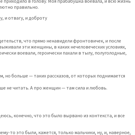
не приходило в голову. Моя прабабушка воевала, и всю жизнь
олютно правильно.
, и отвагу, и доброту
идетельств, что прямо ненавидели фронтовичек, и после
е выживали эти женщины, в каких нечеловеческих условиях,
ически воевали, героически пахали в тылу, полуголодные,
ам, но больше — таких рассказов, от которых поднимается
чше не читать. А про женщин — там сила и любовь.
юсь, конечно, что это было вырвано из контекста, и все
ему-то это были, кажется, только мальчики, ну, и, наверное,