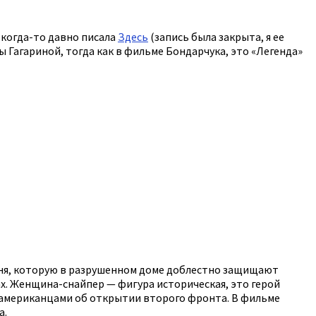
 когда-то давно писала
Здесь
(запись была закрыта, я ее
ы Гагариной, тогда как в фильме Бондарчука, это «Легенда»
рышня, которую в разрушенном доме доблестно защищают
х. Женщина-снайпер — фигура историческая, это герой
с американцами об открытии второго фронта. В фильме
а.