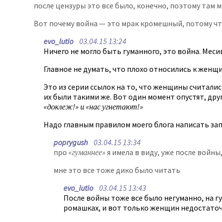
после цензуры это все было, конечно, поэтому там м
Вот почему война — это мрак кромешный, потому чт
evo_lutio
03.04.15 13:24
Ничего не могло быть гуманного, это война. Месив
Главное не думать, что плохо относились к женщи
Это из серии ссылок на то, что женщины считали
их были такими же. Вот один момент опустят, др
«доклеж!» и «нас угнетают!»
Надо главным правилом моего блога написать зап
poprygush
03.04.15 13:34
про
«гуманнее»
я имела в виду, уже после войны
мне это все тоже дико было читать
evo_lutio
03.04.15 13:43
После войны тоже все было негуманно, на гу
ромашках, и вот только женщин недостаточно