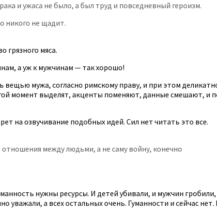
рака и ужаса не было, а был труд и повседневный героизм.
о никого не щадит.
о грязного мяса.
нам, а уж к мужчинам — так хорошо!
сь вещью мужа, согласно римскому праву, и при этом деликатн
угой момент выделят, акценты поменяют, данные смешают, и п
рет на озвучивание подобных идей. Сил нет читать это все.
, отношения между людьми, а не саму войну, конечно
манность нужны ресурсы. И детей убивали, и мужчин гробили, 
 уважали, а всех остальных очень. Гуманности и сейчас нет. 