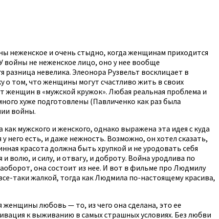
йны неженское и очень стыдно, когда женщинам приходится
 У войны не неженское лицо, оно у нее вообще
тя разница невелика. Элеонора Рузвельт восклицает в
у о том, что женщины могут счастливо жить в своих
т женщин в «мужской кружок». Любая реальная проблема и
много хуже подготовлены (Павличенко как раз была
нии войны.
как мужского и женского, однако выражена эта идея с куда
 него есть, и даже нежность. Возможно, он хотел сказать,
инная красота должна быть хрупкой и не уродовать себя
 волю, и силу, и отвагу, и доброту. Война уродлива по
наоборот, она состоит из нее. И вот в фильме про Людмилу
все-таки жалкой, тогда как Людмила по-настоящему красива,
 женщины любовь — то, из чего она сделана, это ее
тивация к выживанию в самых страшных условиях. Без любви